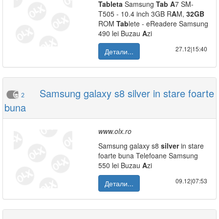
Tab
leta
Samsung
Tab
A
7 SM-
T505 - 10.4 inch 3GB R
A
M,
32GB
ROM
Tab
lete - eReadere Samsung
490 lei Buzau
A
zi
27.12|15:40
Детали...
Samsung galaxy s8 silver in stare foarte
2
buna
www.olx.ro
Samsung galaxy s8
silver
in stare
foarte buna Telefoane Samsung
550 lei Buzau
A
zi
09.12|07:53
Детали...