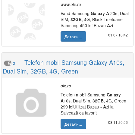
www.olx.ro
Vand Samsung
Galaxy
A
20e, Dual
SIM,
32GB
, 4G, Black Telefoane
Samsung 450 lei Buzau
A
zi
01.07|16:42
Детали...
Telefon mobil Samsung Galaxy A10s,
2
Dual Sim, 32GB, 4G, Green
olx.ro
Telefon mobil Samsung
Galaxy
A
10s, Dual Sim,
32GB
, 4G, Green
299 leiUtilizat Buzau -
A
zi la
Salvează ca favorit
08.11|20:56
Детали...