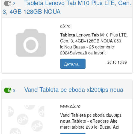
Tableta Lenovo Tab M10 Plus LTE, Gen.
2
3, 4GB 128GB NOUA
olx.ro
Tab
leta
Lenovo
Tab
M10 Plus LTE,
Gen. 3, 4GB+128GB NOU
A
650
leiNou Buzau - 25 octombrie
2024Salvează ca favorit
26.10|10:39
Детали...
Vand Tableta pc eboda xl200ips noua
5
www.olx.ro
Vand
Tab
leta
pc eboda xl200ips
noua
Tab
lete - eReadere
A
lte
marci tablete 290 lei Buzau
A
zi