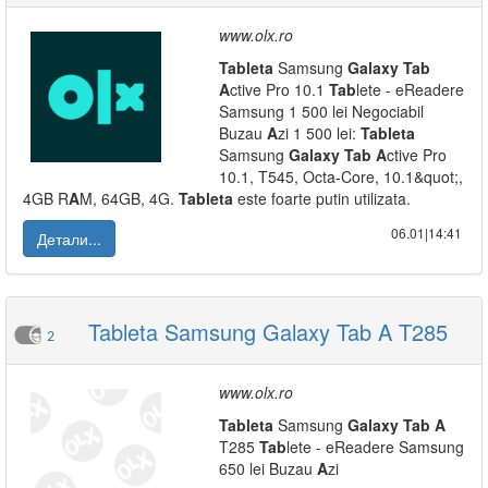
www.olx.ro
Tab
leta
Samsung
Galaxy
Tab
A
ctive Pro 10.1
Tab
lete - eReadere
Samsung 1 500 lei Negociabil
Buzau
A
zi 1 500 lei:
Tab
leta
Samsung
Galaxy
Tab
A
ctive Pro
10.1, T545, Octa-Core, 10.1&quot;,
4GB R
A
M, 64GB, 4G.
Tab
leta
este foarte putin utilizata.
06.01|14:41
Детали...
Tableta Samsung Galaxy Tab A T285
2
www.olx.ro
Tab
leta
Samsung
Galaxy
Tab
A
T285
Tab
lete - eReadere Samsung
650 lei Buzau
A
zi