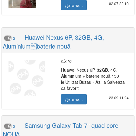
02.07|22:10
Детали...
Huawei Nexus 6P, 32GB, 4G,
2
Aluminiumbaterie nouă
olx.ro
Huawei Nexus 6P,
32GB
, 4G,
A
luminium + baterie nouă 150
leiUtilizat Buzau -
A
zi la Salvează
ca favorit
23.09|11:24
Детали...
Samsung Galaxy Tab 7" quad core
2
NOUA