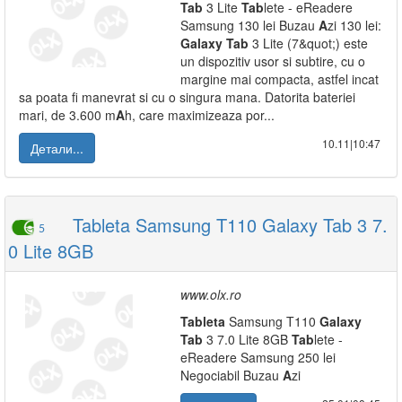
Tab
3 Lite
Tab
lete - eReadere
Samsung 130 lei Buzau
A
zi 130 lei:
Galaxy
Tab
3 Lite (7&quot;) este
un dispozitiv usor si subtire, cu o
margine mai compacta, astfel incat
sa poata fi manevrat si cu o singura mana. Datorita bateriei
mari, de 3.600 m
A
h, care maximizeaza por...
10.11|10:47
Детали...
Tableta Samsung T110 Galaxy Tab 3 7.
5
0 Lite 8GB
www.olx.ro
Tab
leta
Samsung T110
Galaxy
Tab
3 7.0 Lite 8GB
Tab
lete -
eReadere Samsung 250 lei
Negociabil Buzau
A
zi