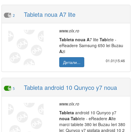
Tableta noua A7 lite
2
www.olx.ro
Tab
leta
noua
A
7 lite
Tab
lete -
eReadere Samsung 650 lei Buzau
A
zi
01.01|15:46
Детали...
Tableta android 10 Qunyco y7 noua
5
www.olx.ro
Tab
leta
android 10 Qunyco y7
noua
Tab
lete - eReadere
A
lte
marci tablete 380 lei Buzau Ieri 380
lei: Qunyco y7 sigilata android 10 2