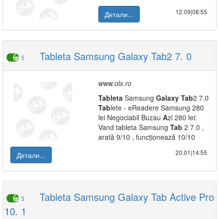
12.09|08:55
Детали...
Tableta Samsung Galaxy Tab2 7. 0
5
www.olx.ro
Tab
leta
Samsung
Galaxy
Tab
2 7.0
Tab
lete - eReadere Samsung 280
lei Negociabil Buzau
A
zi 280 lei:
Vand tableta Samsung
Tab
2 7.0 ,
arată 9/10 , funcționează 10/10
20.01|14:55
Детали...
Tableta Samsung Galaxy Tab Active Pro
5
10. 1