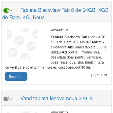
Tableta Blackview Tab 8 de 64GB, 4GB
5
de Ram, 4G, Noua
www.olx.ro
Tab
leta
Blackview
Tab
8 de 64GB,
4GB de Ram, 4G, Noua
Tab
lete -
eReadere
A
lte marci tablete 550 lei
Buzau
A
zi 550 lei: Produs nou,
desigilata doar pentru verificare,
poze reale, dual sim, trimit in țara
cu verificare colet prin fan curier, cost transport 30 lei.
21.04|15:13
Детали...
Vand tableta lenovo noua 320 lei
2
www.olx.ro