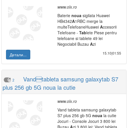
www.olx.ro
Baterie
noua
sigilata Huawei
HB4342
A
1RBC merge la
multeTelefoaneHuawei
A
ccesorii
Telefoane -
Tab
lete Piese pentru
telefoane si tablete 49 lei
Negociabil Buzau
A
zi
15.10|01:55
Детали...
Vandtableta samsung galaxytab S7
2
plus 256 gb 5G noua la cutie
www.olx.ro
Vand tableta samsung galaxytab
S7 plus 256 gb 5G
noua
la cutie
Jocuri - Console Jocuri 3 800 lei
Buzau
A
zi 3 800 lei: Vand tableta