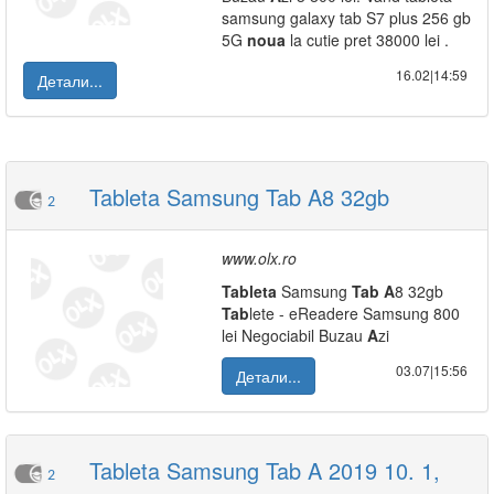
samsung galaxy tab S7 plus 256 gb
5G
noua
la cutie pret 38000 lei .
16.02|14:59
Детали...
Tableta Samsung Tab A8 32gb
2
www.olx.ro
Tab
leta
Samsung
Tab
A
8 32gb
Tab
lete - eReadere Samsung 800
lei Negociabil Buzau
A
zi
03.07|15:56
Детали...
Tableta Samsung Tab A 2019 10. 1,
2