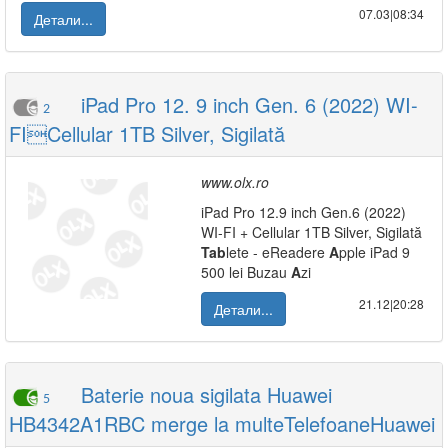
07.03|08:34
Детали...
iPad Pro 12. 9 inch Gen. 6 (2022) WI-
2
FICellular 1TB Silver, Sigilată
www.olx.ro
iPad Pro 12.9 inch Gen.6 (2022)
WI-FI + Cellular 1TB Silver, Sigilată
Tab
lete - eReadere
A
pple iPad 9
500 lei Buzau
A
zi
21.12|20:28
Детали...
Baterie noua sigilata Huawei
5
HB4342A1RBC merge la multeTelefoaneHuawei