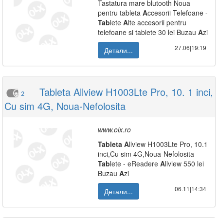
Tastatura mare blutooth Noua
pentru tableta
A
ccesorii Telefoane -
Tab
lete
A
lte accesorii pentru
telefoane si tablete 30 lei Buzau
A
zi
27.06|19:19
Детали...
Tableta Allview H1003Lte Pro, 10. 1 inci,
2
Cu sim 4G, Noua-Nefolosita
www.olx.ro
Tab
leta
A
llview H1003Lte Pro, 10.1
inci,Cu sim 4G,Noua-Nefolosita
Tab
lete - eReadere
A
llview 550 lei
Buzau
A
zi
06.11|14:34
Детали...