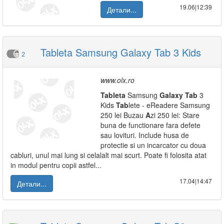
19.06|12:39
Детали...
Tableta Samsung Galaxy Tab 3 Kids
2
www.olx.ro
Tab
leta
Samsung
Galaxy
Tab
3
Kids
Tab
lete - eReadere Samsung
250 lei Buzau
A
zi 250 lei: Stare
buna de functionare fara defete
sau lovituri. Include husa de
protectie si un incarcator cu doua
cabluri, unul mai lung si celalalt mai scurt. Poate fi folosita atat
in modul pentru copii astfel...
17.04|14:47
Детали...