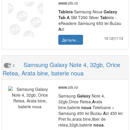
www.olx.ro
Tab
leta
Samsung Noua
Galaxy
Tab
A
SM T290 Silver
Tab
lete -
eReadere Samsung 650 lei Buzau
A
zi
10.12|11:13
Детали...
Samsung Galaxy Note 4, 32gb, Orice
2
Retea, Arata bine, baterie noua
www.olx.ro
Samsung
Galaxy
Note 4,
32gb,Orice Retea,
A
rata
bine,baterie
noua
Telefoane »
Samsung 450 lei Buzau
A
zi 450 lei:
Pret fix,arata bine,liber de
retea,32gb,baterie
noua
.