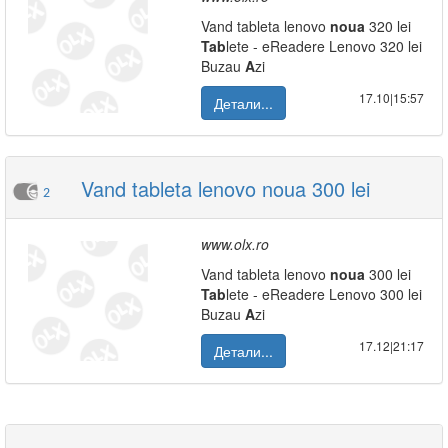
Vand tableta lenovo
noua
320 lei
Tab
lete - eReadere Lenovo 320 lei
Buzau
A
zi
17.10|15:57
Детали...
Vand tableta lenovo noua 300 lei
2
www.olx.ro
Vand tableta lenovo
noua
300 lei
Tab
lete - eReadere Lenovo 300 lei
Buzau
A
zi
17.12|21:17
Детали...