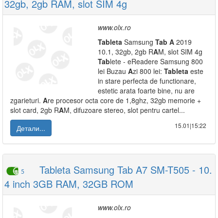
32gb, 2gb RAM, slot SIM 4g
www.olx.ro
Tab
leta
Samsung
Tab
A
2019
10.1, 32gb, 2gb R
A
M, slot SIM 4g
Tab
lete - eReadere Samsung 800
lei Buzau
A
zi 800 lei:
Tab
leta
este
in stare perfecta de functionare,
estetic arata foarte bine, nu are
zgarieturi.
A
re procesor octa core de 1,8ghz, 32gb memorie +
slot card, 2gb R
A
M, difuzoare stereo, slot pentru cartel...
15.01|15:22
Детали...
Tableta Samsung Tab A7 SM-T505 - 10.
5
4 inch 3GB RAM, 32GB ROM
www.olx.ro