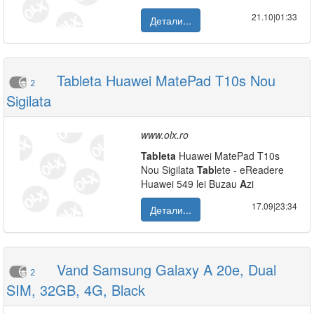
21.10|01:33
Детали...
Tableta Huawei MatePad T10s Nou
2
Sigilata
www.olx.ro
Tab
leta
Huawei MatePad T10s
Nou Sigilata
Tab
lete - eReadere
Huawei 549 lei Buzau
A
zi
17.09|23:34
Детали...
Vand Samsung Galaxy A 20e, Dual
2
SIM, 32GB, 4G, Black