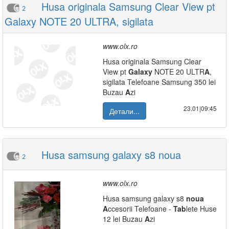
Husa originala Samsung Clear View pt
2
Galaxy NOTE 20 ULTRA, sigilata
www.olx.ro
Husa originala Samsung Clear
View pt
Galaxy
NOTE 20 ULTR
A
,
sigilata Telefoane Samsung 350 lei
Buzau
A
zi
23.01|09:45
Детали...
Husa samsung galaxy s8 noua
2
www.olx.ro
Husa samsung galaxy s8
noua
A
ccesorii Telefoane -
Tab
lete Huse
12 lei Buzau
A
zi