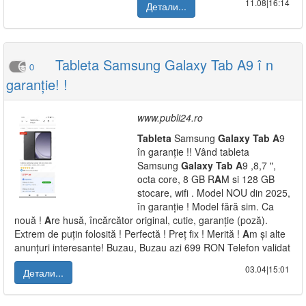
11.08|16:14
Детали...
Tableta Samsung Galaxy Tab A9 î n
0
garanție! !
www.publi24.ro
Tab
leta
Samsung
Galaxy
Tab
A
9
în garanție !! Vând tableta
Samsung
Galaxy
Tab
A
9 ,8,7 ",
octa core, 8 GB R
A
M si 128 GB
stocare, wifi . Model NOU din 2025,
în garanție ! Model fără sim. Ca
nouă !
A
re husă, încărcător original, cutie, garanție (poză).
Extrem de puțin folosită ! Perfectă ! Preț fix ! Merită !
A
m și alte
anunțuri interesante! Buzau, Buzau azi 699 RON Telefon validat
03.04|15:01
Детали...