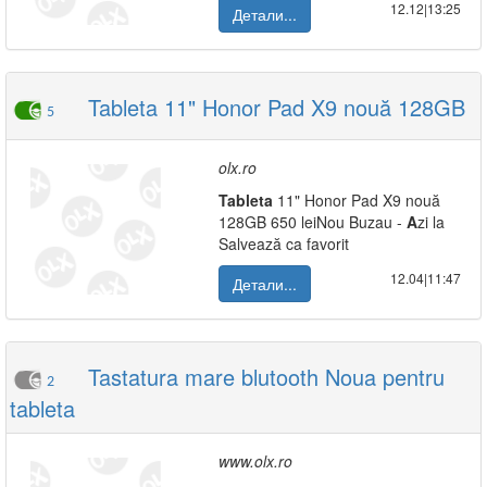
12.12|13:25
Детали...
Tableta 11" Honor Pad X9 nouă 128GB
5
olx.ro
Tab
leta
11" Honor Pad X9 nouă
128GB 650 leiNou Buzau -
A
zi la
Salvează ca favorit
12.04|11:47
Детали...
Tastatura mare blutooth Noua pentru
2
tableta
www.olx.ro