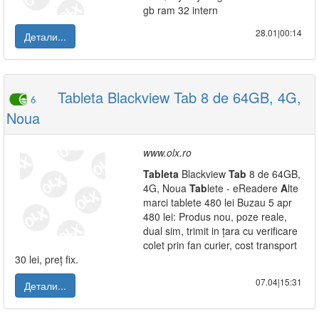
gb ram 32 intern
28.01|00:14
Детали...
Tableta Blackview Tab 8 de 64GB, 4G,
6
Noua
www.olx.ro
Tab
leta
Blackview
Tab
8 de 64GB,
4G, Noua
Tab
lete - eReadere
A
lte
marci tablete 480 lei Buzau 5 apr
480 lei: Produs nou, poze reale,
dual sim, trimit in țara cu verificare
colet prin fan curier, cost transport
30 lei, preț fix.
07.04|15:31
Детали...