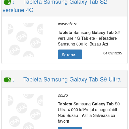
Tableta Samsung Galaxy Tab S2
5
versiune 4G
www.olx.ro
Tab
leta
Samsung
Galaxy
Tab
S2
versiune 4G
Tab
lete - eReadere
Samsung 600 lei Buzau
A
zi
04.09|13:35
Детали...
Tableta Samsung Galaxy Tab S9 Ultra
5
olx.ro
Tab
leta
Samsung
Galaxy
Tab
S9
Ultra 4 000 leiPrețul e negociabil
Nou Buzau -
A
zi la Salvează ca
favorit