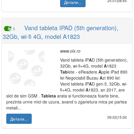
25.01|08:45
Детали...
Vand tableta IPAD (5th generation),
5
32Gb, wi-fi 4G, model A1823
www.olx.ro
Vand tableta IP
A
D (5th generation),
32Gb, wi-fi+4G, model
A
1823
Tab
lete - eReadere
A
pple iPad 890
lei Negociabil Buzau
A
zi 890 lei:
Vand tableta IP
A
D gen.5, 32Gb, wi-
fi+4G, model
A
1823, an 2017, are
slot de sim GSM .
Tab
leta
arata si functioneaza foarte bine,
prezinta urme mici de uzura, avand o zgarietura mica pe partea
metali...
09.02|15:30
Детали...