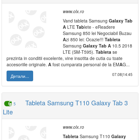
www.olx.ro
Vand tableta Samsung
Galaxy
Tab
A
LTE
Tab
lete - eReadere
Samsung 850 lei Negociabil Buzau
A
zi 850 lei: Ocazie!!!
Tab
leta
Samsung
Galaxy
Tab
A
10.5 2018
LTE (SM-T595).
Tab
leta
se
prezinta in conditii excelente, vine insotita de cutia cu toate
accesoriile originale.
A
fost cumparata personal de la EM
A
G...
07.08|14:45
Детали...
Tableta Samsung T110 Galaxy Tab 3
5
Lite
www.olx.ro
Tab
leta
Samsung T110
Galaxy