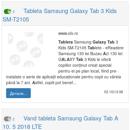
Tableta Samsung Galaxy Tab 3 Kids
5
SM-T2105
www.olx.ro
Tab
leta
Samsung
Galaxy
Tab
3
Kids SM-T2105
Tab
lete - eReadere
Samsung 130 lei Buzau
A
zi 130 lei:
G
A
L
A
XY
Tab
3 Kids le oferă
copiilor conținut creat special
pentru ei pe plan local, fiind pre-
instalate o serie de aplicații educaționale pentru copii cu vârsta
până la 7 ani.
A
stfel, copiii pot benef...
02.10|13:38
Детали...
Vand tableta Samsung Galaxy Tab A
2
10. 5 2018 LTE