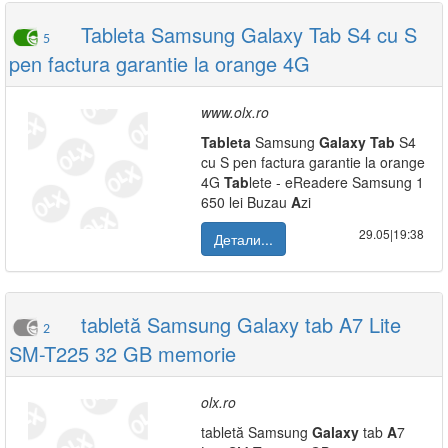
Tableta Samsung Galaxy Tab S4 cu S
5
pen factura garantie la orange 4G
www.olx.ro
Tab
leta
Samsung
Galaxy
Tab
S4
cu S pen factura garantie la orange
4G
Tab
lete - eReadere Samsung 1
650 lei Buzau
A
zi
29.05|19:38
Детали...
tabletă Samsung Galaxy tab A7 Lite
2
SM-T225 32 GB memorie
olx.ro
tabletă Samsung
Galaxy
tab
A
7