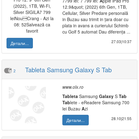
7799 lei: 7 799 lei:
A
pple iPad Pro
12.9&quot; (2022) 6th Gen, 1TB,
Cellular, Silver Predare personală
in Buzau sau trimit in țara doar cu
plata in avans a curierului Schimb
cu Golf 5 automat Dau diferența ...
27.03|10:37
Детали...
Tableta Samsung Galaxy S Tab
2
www.olx.ro
Tab
leta
Samsung
Galaxy
S
Tab
Tab
lete - eReadere Samsung 700
lei Buzau
A
zi
28.10|21:55
Детали...