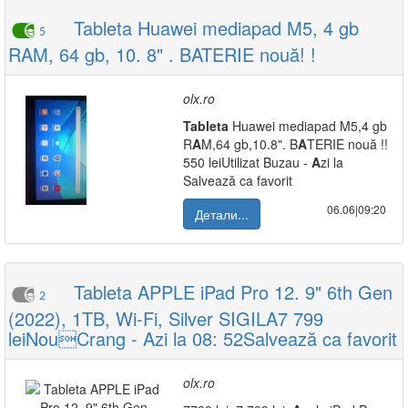
Tableta Huawei mediapad M5, 4 gb
5
RAM, 64 gb, 10. 8" . BATERIE nouă! !
olx.ro
Tab
leta
Huawei mediapad M5,4 gb
R
A
M,64 gb,10.8". B
A
TERIE nouă !!
550 leiUtilizat Buzau -
A
zi la
Salvează ca favorit
06.06|09:20
Детали...
Tableta APPLE iPad Pro 12. 9" 6th Gen
2
(2022), 1TB, Wi-Fi, Silver SIGILA7 799
leiNouCrang - Azi la 08: 52Salvează ca favorit
olx.ro