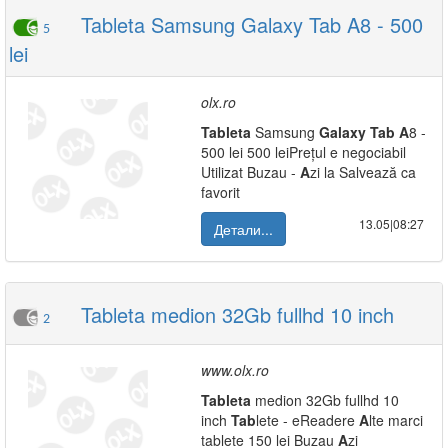
Tableta Samsung Galaxy Tab A8 - 500
5
lei
olx.ro
Tab
leta
Samsung
Galaxy
Tab
A
8 -
500 lei 500 leiPrețul e negociabil
Utilizat Buzau -
A
zi la Salvează ca
favorit
13.05|08:27
Детали...
Tableta medion 32Gb fullhd 10 inch
2
www.olx.ro
Tab
leta
medion 32Gb fullhd 10
inch
Tab
lete - eReadere
A
lte marci
tablete 150 lei Buzau
A
zi