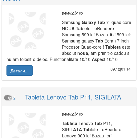
www.olx.ro
Samsung
Galaxy
Tab
7" quad core
NOU
A
Tab
lete - eReadere
Samsung 599 lei Buzau
A
zi 599 lei:
Samsung galaxy
Tab
Ecran 7 inch
Procesor Quad-core !
Tab
leta
este
absolut
noua
, am primit-o cadou si
nu am folosit-o deloc. Functionalitate 10/10
A
spect 10/10
09.12|01:14
Детали...
Tableta Lenovo Tab P11, SIGILATA
2
www.olx.ro
Tab
leta
Lenovo
Tab
P11,
SIGIL
A
T
A
Tab
lete - eReadere
Lenovo 900 lei Buzau Ieri