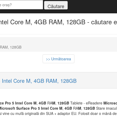
Intel Core M, 4GB RAM, 128GB - căutare e
GB RAM, 128GB
>> Următoarea
 5 Intel Core M, 4GB RAM, 128GB
ace
Pro
5
Intel
Core
M
,
4GB
RA
M
,
128GB
Tablete - eReadere
M
icroso
M
icrosoft
Surface
Pro
5
Intel
Core
M
,
4GB
RA
M
,
128GB
Stare imacula
 vine cu mufă originală din SUA + adaptor EU. Folosit doar o mână de 