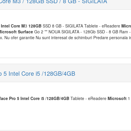
l Core M3 / 128GB SSD / 8 GB - SIGILATA
2
Intel
Core
M
3
128GB
SSD 8 GB - SIGILATA Tablete - eReadere
M
icr
M
icrosoft
Surface
Go 2 ** NOUA SIGILATA - 128Gb SSD - 8 GB Ram 
x. Nu ofer garantie Nu sunt interesat de schimburi Predare personala in
o 5 Intel Core i5 /128GB/4GB
face
Pro
5
Intel
Core
i
5
/
128GB
/
4GB
Tablete - eReadere
M
icrosoft
1 