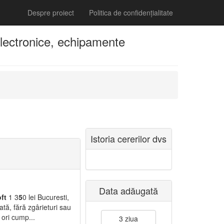
Despre proiect
Politica de confidențialitate
lectronice, echipamente
Istoria cererilor dvs
Data adăugată
ft
1 3
5
0 lei Bucuresti,
tă, fără zgârieturi sau
ori cump...
3 ziua