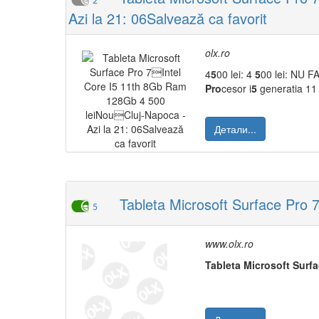
2
Azi la 21: 06Salvează ca favorit
olx.ro
4
5
00 lei: 4
5
00 lei: NU 
Pro
cesor i
5
generatia 11
Детали...
Tableta Microsoft Surface Pro 7
5
www.olx.ro
Tableta
M
icrosoft
Surf