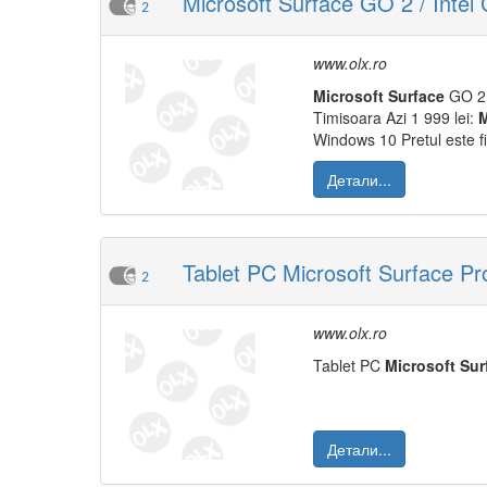
Microsoft Surface GO 2 / Inte
2
www.olx.ro
M
icrosoft
Surface
GO 
Timisoara Azi 1 999 lei:
Windows 10 Pretul este fi
Детали...
Tablet PC Microsoft Surface Pr
2
www.olx.ro
Tablet PC
M
icrosoft
Sur
Детали...