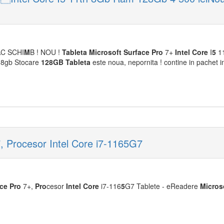
FAC SCHI
M
B ! NOU !
Tableta
M
icrosoft
Surface
Pro
7+
Intel
Core
I
5
11
 8gb Stocare
128GB
Tableta
este noua, nepornita ! contine in pachet in
, Procesor Intel Core i7-1165G7
ace
Pro
7+,
Pro
cesor
Intel
Core
i7-116
5
G7 Tablete - eReadere
M
icros