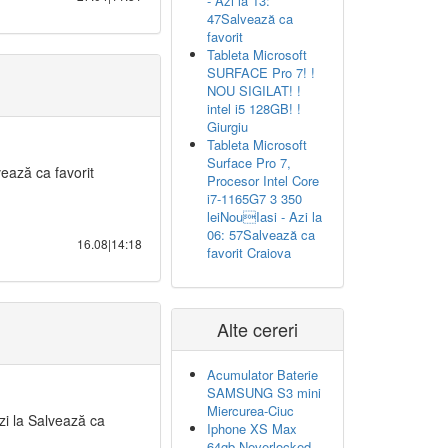
- Azi la 13:
47Salvează ca
favorit
Tableta Microsoft
SURFACE Pro 7! !
NOU SIGILAT! !
intel i5 128GB! !
Giurgiu
Tableta Microsoft
Surface Pro 7,
ează ca favorit
Procesor Intel Core
i7-1165G7 3 350
leiNouIasi - Azi la
06: 57Salvează ca
16.08|14:18
favorit Craiova
Alte cereri
Acumulator Baterie
SAMSUNG S3 mini
Miercurea-Ciuc
zi la Salvează ca
Iphone XS Max
64gb Neverlocked