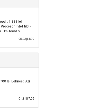
osoft
1 999 lei
-
Pro
cesor
Intel
M
3 -
 Timisoara s...
05.02|13:20
700 lei Lehnesti Azi
01.11|17:06