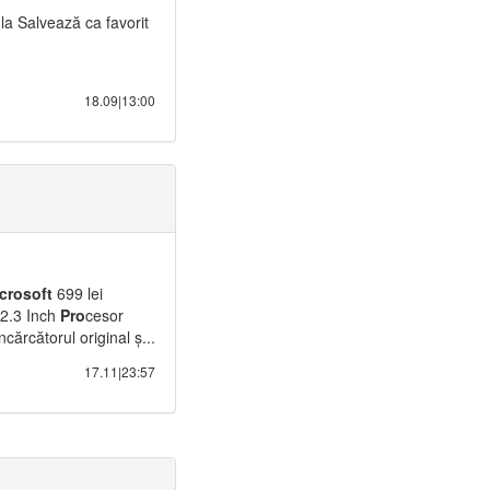
la Salvează ca favorit
18.09|13:00
icrosoft
699 lei
12.3 Inch
Pro
cesor
cărcătorul original ș...
17.11|23:57