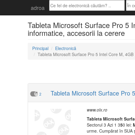
adroa
Tableta Microsoft Surface Pro 5 
informatice, accesorii la cerere
Principal
Electronică
Tableta Microsoft Surface Pro 5 Intel Core M, 4
Tableta Microsoft Surface Pro
2
www.olx.ro
Tableta
M
icrosoft
Surf
Sectorul 3 Azi 1 3
5
0 lei:
urme. Cumpărat în SUA și