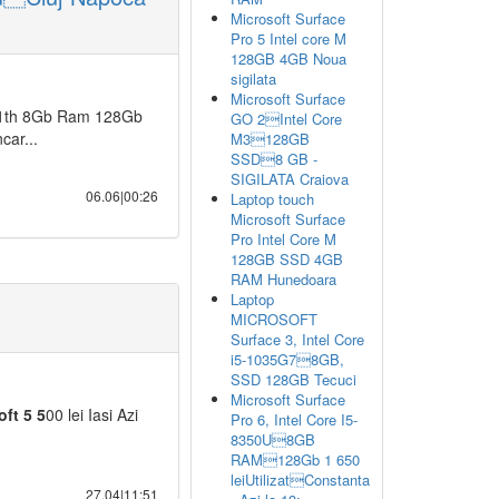
Microsoft Surface
Pro 5 Intel core M
128GB 4GB Noua
sigilata
Microsoft Surface
th 8Gb Ram 128Gb
GO 2Intel Core
car...
M3128GB
SSD8 GB -
SIGILATA Craiova
06.06|00:26
Laptop touch
Microsoft Surface
Pro Intel Core M
128GB SSD 4GB
RAM Hunedoara
Laptop
MICROSOFT
Surface 3, Intel Core
i5-1035G78GB,
SSD 128GB Tecuci
Microsoft Surface
oft
5
5
00 lei Iasi Azi
Pro 6, Intel Core I5-
8350U8GB
RAM128Gb 1 650
leiUtilizatConstanta
27.04|11:51