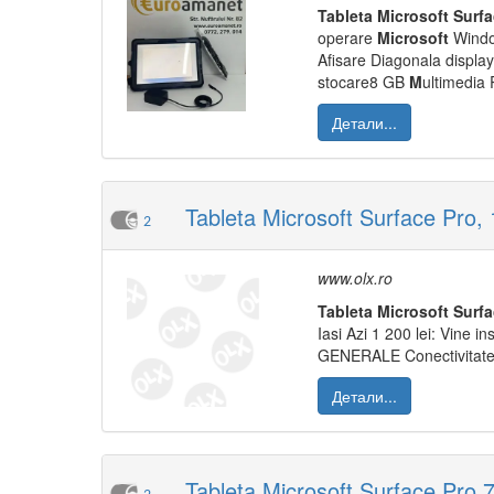
Tableta
M
icrosoft
Surf
operare
M
icrosoft
Windo
Afisare Diagonala displa
stocare8 GB
M
ultimedia 
Детали...
Tableta Microsoft Surface Pro,
2
www.olx.ro
Tableta
M
icrosoft
Surf
Iasi Azi 1 200 lei: Vine 
GENERALE Conectivitate
Детали...
Tableta Microsoft Surface Pro