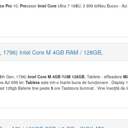
ace
Pro
10,
Pro
cesor
Intel
Core
Ultra 7 16
5
U, 3 999 leiNou Bucov - Azi 
n, 1796) Intel Core M 4GB RAM / 128GB,
5
th Gen, 1796)
Intel
Core
M
4GB
RA
M
128GB
, Tablete - eReadere
M
a Azi 699 lei:
Tableta
este intr-o foarte buna de funcționare . Display 
sd 128gb Baterie tine peste
5
ore Tastatura iluminat . Vine însoțită de în