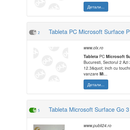
Детали...
Tableta PC Microsoft Surface Pr
2
www.olx.ro
Tableta
PC
M
icrosoft
S
Bucuresti, Sectorul 2 Azi 
12.3&quot; inch cu touc
vanzare
M
i...
Детали...
Tableta Microsoft Surface Go 3
5
www.publi24.ro