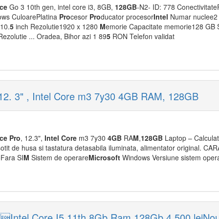
ace
Go 3 10th gen, intel core i3, 8GB,
128GB
-N2- ID: 778 Conectivitate
ws CuloarePlatina
Pro
cesor
Pro
ducator procesor
Intel
Numar nuclee2 
y10.
5
inch Rezolutie1920 x 1280
M
emorie Capacitate memorie128 GB S
Rezolutie ... Oradea, Bihor azi 1 89
5
RON Telefon validat
 12. 3" , Intel Core m3 7y30 4GB RAM, 128GB
ace
Pro
, 12.3",
Intel
Core
m3 7y30
4GB
RA
M
,
128GB
Laptop – Calculato
insotit de husa si tastatura detasabila iluminata, alimentator original. 
Fara SI
M
Sistem de operare
M
icrosoft
Windows Versiune sistem oper
 7Intel Core I5 11th 8Gb Ram 128Gb 4 500 leiNo