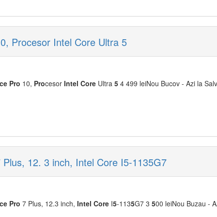
0, Procesor Intel Core Ultra 5
ace
Pro
10,
Pro
cesor
Intel
Core
Ultra
5
4 499 leiNou Bucov - Azi la Salv
 Plus, 12. 3 inch, Intel Core I5-1135G7
ace
Pro
7 Plus, 12.3 inch,
Intel
Core
I
5
-113
5
G7 3
5
00 leiNou Buzau - A