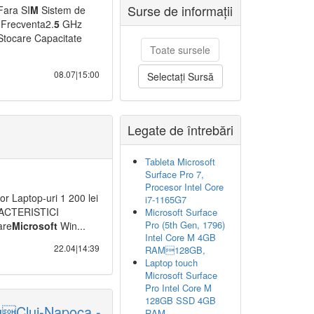
Surse de informații
Fara SI
M
Sistem de
Frecventa2.
5
GHz
tocare Capacitate
Toate sursele
08.07|15:00
Selectați Sursă
Legate de întrebări
Tableta Microsoft
Surface Pro 7,
Procesor Intel Core
r Laptop-uri 1 200 lei
i7-1165G7
CARACTERISTICI
Microsoft Surface
Pro (5th Gen, 1796)
are
M
icrosoft
Win...
Intel Core M 4GB
22.04|14:39
RAM128GB,
Laptop touch
Microsoft Surface
Pro Intel Core M
128GB SSD 4GB
uCluj-Napoca -
RAM