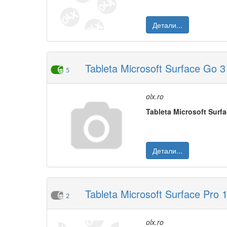
Детали...
Tableta Microsoft Surface Go 3 1
5
olx.ro
Tableta
M
icrosoft
Surf
Детали...
Tableta Microsoft Surface Pro 1
2
olx.ro