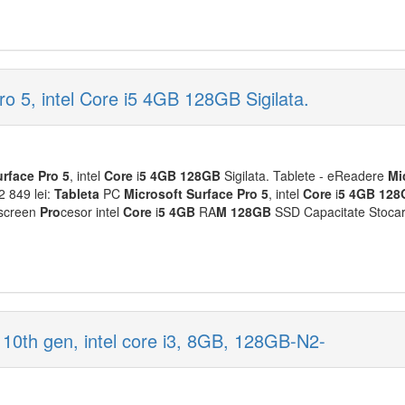
o 5, intel Core i5 4GB 128GB Sigilata.
urface
Pro
5
, intel
Core
i
5
4GB
128GB
Sigilata. Tablete - eReadere
M
i
2 849 lei:
Tableta
PC
M
icrosoft
Surface
Pro
5
, intel
Core
i
5
4GB
128
hscreen
Pro
cesor intel
Core
i
5
4GB
RA
M
128GB
SSD Capacitate Stocar
 10th gen, intel core i3, 8GB, 128GB-N2-