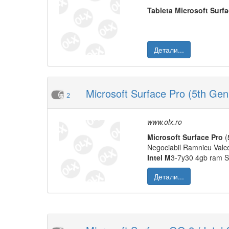
Tableta
M
icrosoft
Surf
Детали...
Microsoft Surface Pro (5th Ge
2
www.olx.ro
M
icrosoft
Surface
Pro
(
Negociabil Ramnicu Valce
Intel
M
3-7y30 4gb ram S
Детали...