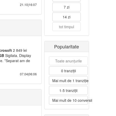
21.10|16:07
7 zi
14 zi
tot timpul
Popularitate
crosoft
2 849 lei
GB
Sigilata. Display
e. *Separat am de
Toate anunțurile
0 tranziții
07.04|06:06
Mai mult de 1 tranziție
1-5 tranziții
Mai mult de 10 conversii