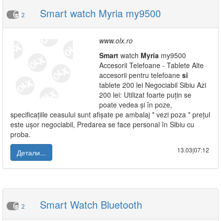
Smart watch Myria my9500
2
www.olx.ro
Smart
watch
Myria
my9500
Accesorii Telefoane - Tablete Alte
accesorii pentru telefoane
si
tablete 200 lei Negociabil Sibiu Azi
200 lei: Utilizat foarte puțin se
poate vedea și în poze,
specificațiile ceasului sunt afișate pe ambalaj * vezi poza * prețul
este ușor negociabil, Predarea se face personal în Sibiu cu
proba.
13.03|07:12
Детали...
Smart Watch Bluetooth
2