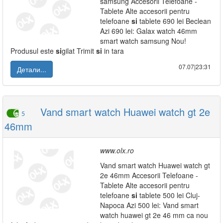
samsung Accesorii Telefoane -
Tablete Alte accesorii pentru
telefoane
si
tablete 690 lei Beclean
Azi 690 lei: Galax watch 46mm
smart watch samsung Nou!
Produsul este
si
gilat Trimit
si
in tara
07.07|23:31
Детали...
Vand smart watch Huawei watch gt 2e
5
46mm
www.olx.ro
Vand smart watch Huawei watch gt
2e 46mm Accesorii Telefoane -
Tablete Alte accesorii pentru
telefoane
si
tablete 500 lei Cluj-
Napoca Azi 500 lei: Vand smart
watch huawei gt 2e 46 mm ca nou