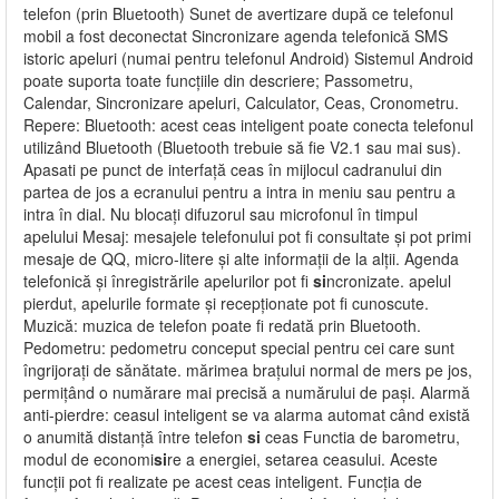
telefon (prin Bluetooth) Sunet de avertizare după ce telefonul
mobil a fost deconectat Sincronizare agenda telefonică SMS
istoric apeluri (numai pentru telefonul Android) Sistemul Android
poate suporta toate funcțiile din descriere; Passometru,
Calendar, Sincronizare apeluri, Calculator, Ceas, Cronometru.
Repere: Bluetooth: acest ceas inteligent poate conecta telefonul
utilizând Bluetooth (Bluetooth trebuie să fie V2.1 sau mai sus).
Apasati pe punct de interfață ceas în mijlocul cadranului din
partea de jos a ecranului pentru a intra in meniu sau pentru a
intra în dial. Nu blocați difuzorul sau microfonul în timpul
apelului Mesaj: mesajele telefonului pot fi consultate și pot primi
mesaje de QQ, micro-litere și alte informații de la alții. Agenda
telefonică și înregistrările apelurilor pot fi
si
ncronizate. apelul
pierdut, apelurile formate și recepționate pot fi cunoscute.
Muzică: muzica de telefon poate fi redată prin Bluetooth.
Pedometru: pedometru conceput special pentru cei care sunt
îngrijorați de sănătate. mărimea brațului normal de mers pe jos,
permițând o numărare mai precisă a numărului de pași. Alarmă
anti-pierdre: ceasul inteligent se va alarma automat când există
o anumită distanță între telefon
si
ceas Functia de barometru,
modul de economi
si
re a energiei, setarea ceasului. Aceste
funcții pot fi realizate pe acest ceas inteligent. Funcția de