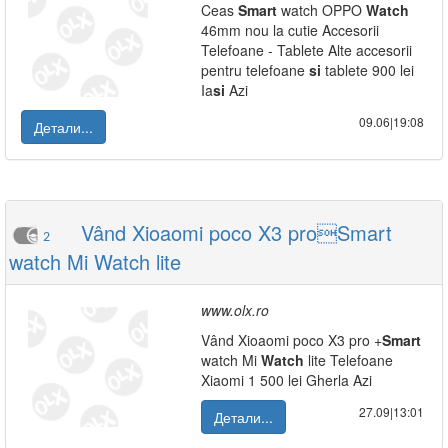
Ceas
Smart
watch OPPO
Watch
46mm nou la cutie Accesorii
Telefoane - Tablete Alte accesorii
pentru telefoane
si
tablete 900 lei
Ia
si
Azi
09.06|19:08
Детали...
Vând Xioaomi poco X3 proSmart
2
watch Mi Watch lite
www.olx.ro
Vând Xioaomi poco X3 pro +
Smart
watch Mi
Watch
lite Telefoane
Xiaomi 1 500 lei Gherla Azi
27.09|13:01
Детали...