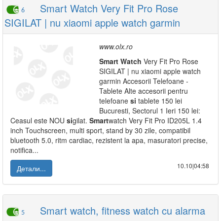
Smart Watch Very Fit Pro Rose
6
SIGILAT | nu xiaomi apple watch garmin
www.olx.ro
Smart
Watch
Very Fit Pro Rose
SIGILAT | nu xiaomi apple watch
garmin Accesorii Telefoane -
Tablete Alte accesorii pentru
telefoane
si
tablete 150 lei
Bucuresti, Sectorul 1 Ieri 150 lei:
Ceasul este NOU
si
gilat.
Smart
watch Very Fit Pro ID205L 1.4
inch Touchscreen, multi sport, stand by 30 zile, compatibil
bluetooth 5.0, ritm cardiac, rezistent la apa, masuratori precise,
notifica...
10.10|04:58
Детали...
Smart watch, fitness watch cu alarma
5