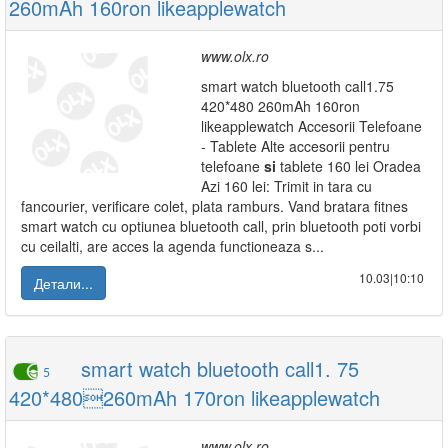
260mAh 160ron likeapplewatch
www.olx.ro
smart watch bluetooth call1.75
420*480 260mAh 160ron
likeapplewatch Accesorii Telefoane
- Tablete Alte accesorii pentru
telefoane
si
tablete 160 lei Oradea
Azi 160 lei: Trimit in tara cu
fancourier, verificare colet, plata ramburs. Vand bratara fitnes
smart watch cu optiunea bluetooth call, prin bluetooth poti vorbi
cu ceilalti, are acces la agenda functioneaza s...
10.03|10:10
Детали...
smart watch bluetooth call1. 75
5
420*480260mAh 170ron likeapplewatch
www.olx.ro