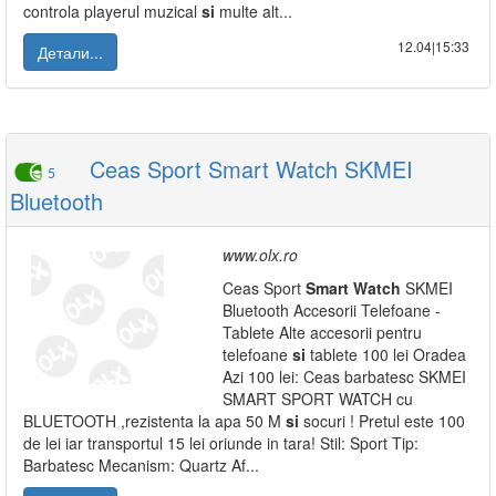
controla playerul muzical
si
multe alt...
12.04|15:33
Детали...
Ceas Sport Smart Watch SKMEI
5
Bluetooth
www.olx.ro
Ceas Sport
Smart
Watch
SKMEI
Bluetooth Accesorii Telefoane -
Tablete Alte accesorii pentru
telefoane
si
tablete 100 lei Oradea
Azi 100 lei: Ceas barbatesc SKMEI
SMART SPORT WATCH cu
BLUETOOTH ,rezistenta la apa 50 M
si
socuri ! Pretul este 100
de lei iar transportul 15 lei oriunde in tara! Stil: Sport Tip:
Barbatesc Mecanism: Quartz Af...