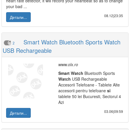
heart rate detector, it will record your heartbeat so as to change
your bad ...
08.12|23:35
Детали...
Smart Watch Bluetooth Sports Watch
2
USB Rechargeable
www.olx.ro
Smart
Watch
Bluetooth Sports
Watch
USB Rechargeable
Accesorii Telefoane - Tablete Alte
accesorii pentru telefoane
si
tablete 50 lei Bucuresti, Sectorul 4
Azi
03.06|09:59
Детали...