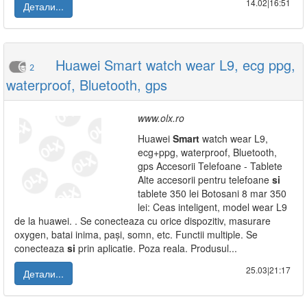
14.02|16:51
Детали...
Huawei Smart watch wear L9, ecg ppg,
2
waterproof, Bluetooth, gps
www.olx.ro
Huawei
Smart
watch wear L9,
ecg+ppg, waterproof, Bluetooth,
gps Accesorii Telefoane - Tablete
Alte accesorii pentru telefoane
si
tablete 350 lei Botosani 8 mar 350
lei: Ceas inteligent, model wear L9
de la huawei. . Se conecteaza cu orice dispozitiv, masurare
oxygen, batai inima, pași, somn, etc. Functii multiple. Se
conecteaza
si
prin aplicatie. Poza reala. Produsul...
25.03|21:17
Детали...