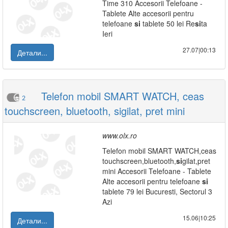
Time 310 Accesorii Telefoane -
Tablete Alte accesorii pentru
telefoane
si
tablete 50 lei Re
si
ta
Ieri
27.07|00:13
Детали...
Telefon mobil SMART WATCH, ceas
2
touchscreen, bluetooth, sigilat, pret mini
www.olx.ro
Telefon mobil SMART WATCH,ceas
touchscreen,bluetooth,
si
gilat,pret
mini Accesorii Telefoane - Tablete
Alte accesorii pentru telefoane
si
tablete 79 lei Bucuresti, Sectorul 3
Azi
15.06|10:25
Детали...