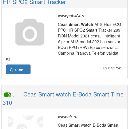
HR SPO2 Smart Tracker
www.publi24.ro
Ceas
Smart
Watch
M18 Plus ECG
PPG HR SPO2
Smart
Tracker 289
RON Model 2021 ceasul inteligent
Aipker M18 model 2021 cu senzor
ECG+PPG+HRV+Bp cu senzor ...
Campina Prahova Telefon validat
azi
09.07|17:41
Детали...
Ceas Smart watch E-Boda Smart Time
5
310
www.olx.ro
Ceas
Smart
watch E-Boda
Smart