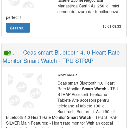
tablete 250 lei Negociabil
Manastirea Ca
si
n Azi 250 lei: mici
semne de uzura dar functioneaza
perfect !
15.01|08:33
Детали...
Ceas smart Bluetooth 4. 0 Heart Rate
5
Monitor Smart Watch - TPU STRAP
www.olx.ro
Ceas smart Bluetooth 4.0 Heart
Rate Monitor
Smart
Watch
- TPU
STRAP Accesorii Telefoane -
Tablete Alte accesorii pentru
telefoane
si
tablete 190 lei
Bucuresti, Sectorul 1 Azi 190 lei:
Bluetooth 4.0 Heart Rate Monitor
Smart
Watch
- TPU STRAP
SILVER Main Features: - Heart rate monitor With an optical