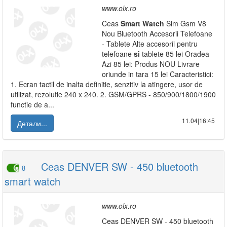
www.olx.ro
Ceas
Smart
Watch
Sim Gsm V8
Nou Bluetooth Accesorii Telefoane
- Tablete Alte accesorii pentru
telefoane
si
tablete 85 lei Oradea
Azi 85 lei: Produs NOU Livrare
oriunde in tara 15 lei Caracteristici:
1. Ecran tactil de inalta definitie, senzitiv la atingere, usor de
utilizat, rezolutie 240 x 240. 2. GSM/GPRS - 850/900/1800/1900
functie de a...
11.04|16:45
Детали...
Ceas DENVER SW - 450 bluetooth
8
smart watch
www.olx.ro
Ceas DENVER SW - 450 bluetooth