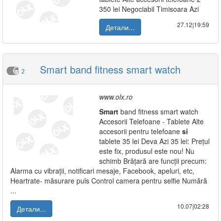
350 lei Negociabil Timisoara Azi
27.12|19:59
Детали...
Smart band fitness smart watch
2
www.olx.ro
Smart
band fitness smart watch
Accesorii Telefoane - Tablete Alte
accesorii pentru telefoane
si
tablete 35 lei Deva Azi 35 lei: Prețul
este fix, produsul este nou! Nu
schimb Brățară are funcții precum:
Alarma cu vibrații, notificari mesaje, Facebook, apeluri, etc,
Heartrate- măsurare puls Control camera pentru selfie Numără
...
10.07|02:28
Детали...