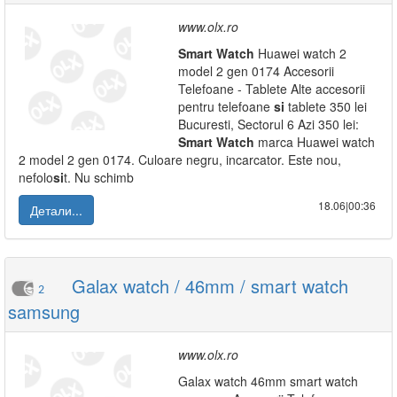
www.olx.ro
Smart
Watch
Huawei watch 2
model 2 gen 0174 Accesorii
Telefoane - Tablete Alte accesorii
pentru telefoane
si
tablete 350 lei
Bucuresti, Sectorul 6 Azi 350 lei:
Smart
Watch
marca Huawei watch
2 model 2 gen 0174. Culoare negru, incarcator. Este nou,
nefolo
si
t. Nu schimb
18.06|00:36
Детали...
Galax watch / 46mm / smart watch
2
samsung
www.olx.ro
Galax watch 46mm smart watch