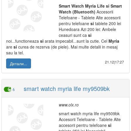
Smart
Watch
Myria
Life
si
Smart
Watch
(Bluetooth)
Accesorii
Telefoane - Tablete Alte accesorii
pentru telefoane
si
tablete 200 lei
Hunedoara Azi 200 lei: Ambele
ceasuri sunt ca
si
noi...functioneaza
si
arata impecabil...sunt la cutie. Cel
Myria
are
si
curea de rezerva (de piele). Mai multe detalii in mesaj
sau la tel.
21.12|17:27
Детали...
smart watch myria life my9509bk
6
www.olx.ro
smart watch myria life my9509bk
Accesorii Telefoane - Tablete Alte
accesorii pentru telefoane
si