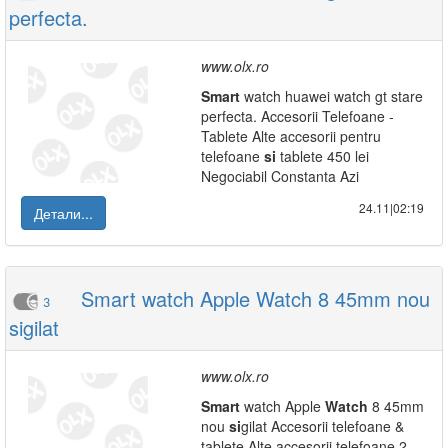
perfecta.
www.olx.ro
Smart
watch huawei watch gt stare
perfecta. Accesorii Telefoane -
Tablete Alte accesorii pentru
telefoane
si
tablete 450 lei
Negociabil Constanta Azi
24.11|02:19
Детали...
Smart watch Apple Watch 8 45mm nou
3
sigilat
www.olx.ro
Smart
watch Apple
Watch
8 45mm
nou
si
gilat Accesorii telefoane &
tablete Alte accesorii telefoane 2