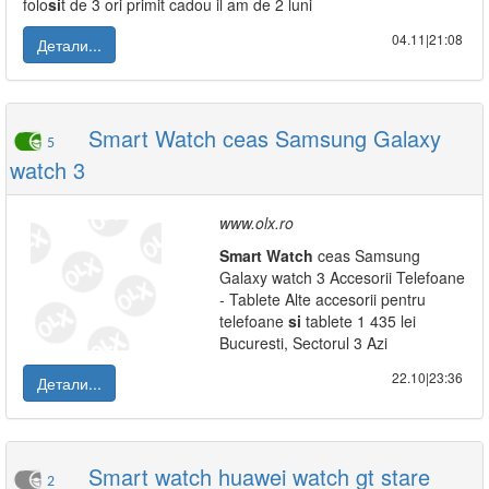
folo
si
t de 3 ori primit cadou il am de 2 luni
04.11|21:08
Детали...
Smart Watch ceas Samsung Galaxy
5
watch 3
www.olx.ro
Smart
Watch
ceas Samsung
Galaxy watch 3 Accesorii Telefoane
- Tablete Alte accesorii pentru
telefoane
si
tablete 1 435 lei
Bucuresti, Sectorul 3 Azi
22.10|23:36
Детали...
Smart watch huawei watch gt stare
2