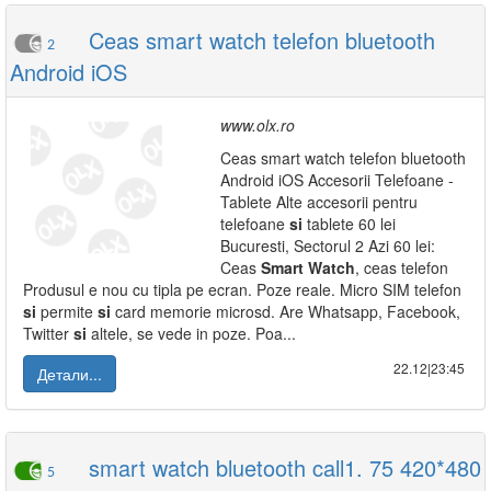
Ceas smart watch telefon bluetooth
2
Android iOS
www.olx.ro
Ceas smart watch telefon bluetooth
Android iOS Accesorii Telefoane -
Tablete Alte accesorii pentru
telefoane
si
tablete 60 lei
Bucuresti, Sectorul 2 Azi 60 lei:
Ceas
Smart
Watch
, ceas telefon
Produsul e nou cu tipla pe ecran. Poze reale. Micro SIM telefon
si
permite
si
card memorie microsd. Are Whatsapp, Facebook,
Twitter
si
altele, se vede in poze. Poa...
22.12|23:45
Детали...
smart watch bluetooth call1. 75 420*480
5