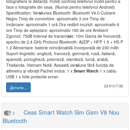
fotografiere la distanță: Puteți controla telefonul mobil pentru a
face o fotografie din ceas. (Numai pentru telefonul Android)
Spectification: Ver
si
unea Bluetooth: Bluetooth V4.0 Culoare:
Negru Timp de convorbire: aproximativ 3 ore Timp de
încărcare: aproximativ 1 oră Ora redării muzicii: aproximativ 6
ore Timp de așteptare: aproximativ 160 de ore Ambient
Zgomot: 75dB Interval de transmi
si
e: 10m Gama de frecvență:
spectru de 2,4 GHz Protocol Bluetooth: A2DP + HFP 1.5 + HS P
1.2 Alimentare: baterie reîncărcabilă încorporată de 230 mAh
Suport lingvistic: engleză, franceză, germană, rusă, italiană,
spaniolă, portugheză, poloneză, olandeză, turcă, arabă,
Thailanda, Vietnam Notă: Această ver
si
une fără funcția de
altimetru și vibrații Pachet inclus: 1 x
Smart
Watch
1 x cablu
USB 1 x folie protectie ecran
22.01|17:32
Детали...
Ceas Smart Watch Sim Gsm V8 Nou
2
Bluetooth