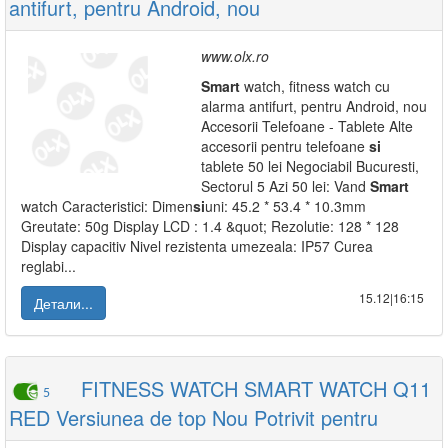
antifurt, pentru Android, nou
www.olx.ro
Smart
watch, fitness watch cu
alarma antifurt, pentru Android, nou
Accesorii Telefoane - Tablete Alte
accesorii pentru telefoane
si
tablete 50 lei Negociabil Bucuresti,
Sectorul 5 Azi 50 lei: Vand
Smart
watch Caracteristici: Dimen
si
uni: 45.2 * 53.4 * 10.3mm
Greutate: 50g Display LCD : 1.4 &quot; Rezolutie: 128 * 128
Display capacitiv Nivel rezistenta umezeala: IP57 Curea
reglabi...
15.12|16:15
Детали...
FITNESS WATCH SMART WATCH Q11
5
RED Versiunea de top Nou Potrivit pentru