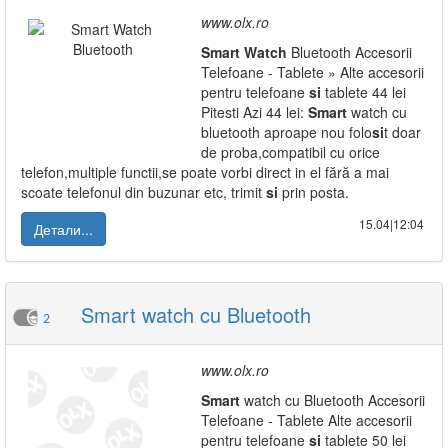
www.olx.ro
Smart
Watch
Bluetooth Accesorii
Telefoane - Tablete » Alte accesorii
pentru telefoane
si
tablete 44 lei
Pitesti Azi 44 lei:
Smart
watch cu
bluetooth aproape nou folo
si
t doar
de proba,compatibil cu orice
telefon,multiple functii,se poate vorbi direct in el fără a mai
scoate telefonul din buzunar etc, trimit
si
prin posta.
15.04|12:04
Детали...
Smart watch cu Bluetooth
2
www.olx.ro
Smart
watch cu Bluetooth Accesorii
Telefoane - Tablete Alte accesorii
pentru telefoane
si
tablete 50 lei