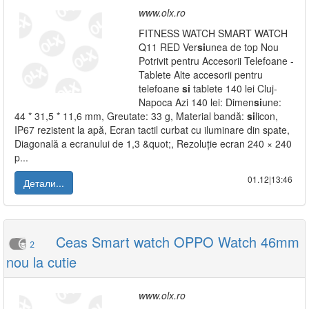
www.olx.ro
FITNESS WATCH SMART WATCH
Q11 RED Ver
si
unea de top Nou
Potrivit pentru Accesorii Telefoane -
Tablete Alte accesorii pentru
telefoane
si
tablete 140 lei Cluj-
Napoca Azi 140 lei: Dimen
si
une:
44 * 31,5 * 11,6 mm, Greutate: 33 g, Material bandă:
si
licon,
IP67 rezistent la apă, Ecran tactil curbat cu iluminare din spate,
Diagonală a ecranului de 1,3 &quot;, Rezoluție ecran 240 × 240
p...
01.12|13:46
Детали...
Ceas Smart watch OPPO Watch 46mm
2
nou la cutie
www.olx.ro