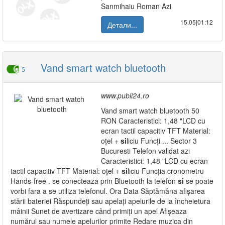
Sanmihaiu Roman Azi
15.05|01:12
Детали...
Vand smart watch bluetooth
5
www.publi24.ro
Vand smart watch bluetooth 50
RON Caracteristici: 1,48 "LCD cu
ecran tactil capacitiv TFT Material:
oțel +
si
liciu Funcți ... Sector 3
Bucuresti Telefon validat azi
Caracteristici: 1,48 "LCD cu ecran
tactil capacitiv TFT Material: oțel +
si
liciu Funcția cronometru
Hands-free . se conecteaza prin Bluetooth la telefon
si
se poate
vorbi fara a se utiliza telefonul. Ora Data Săptămâna afișarea
stării bateriei Răspundeți sau apelați apelurile de la încheietura
mâinii Sunet de avertizare când primiți un apel Afișeaza
numărul sau numele apelurilor primite Redare muzica din