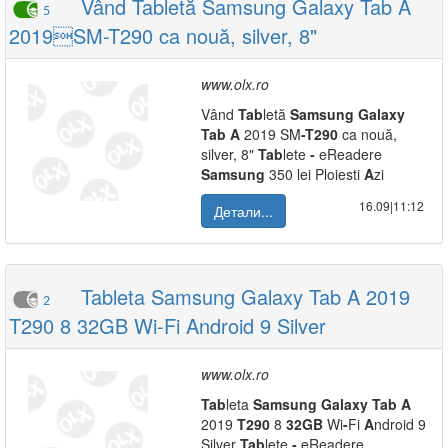
Vând Tabletă Samsung Galaxy Tab A
5
2019SM-T290 ca nouă, silver, 8"
www.olx.ro
Vând
Tab
letă
Samsung
Galaxy
Tab
A
2019 SM
-
T290
ca nouă,
silver, 8"
Tab
lete
-
eReadere
Samsung
350 lei Ploiesti
A
zi
16.09|11:12
Детали...
Tableta Samsung Galaxy Tab A 2019
2
T290 8 32GB Wi-Fi Android 9 Silver
www.olx.ro
Tab
leta
Samsung
Galaxy
Tab
A
2019
T290
8
32GB
Wi
-
Fi
A
ndroid 9
Silver
Tab
lete
-
eReadere