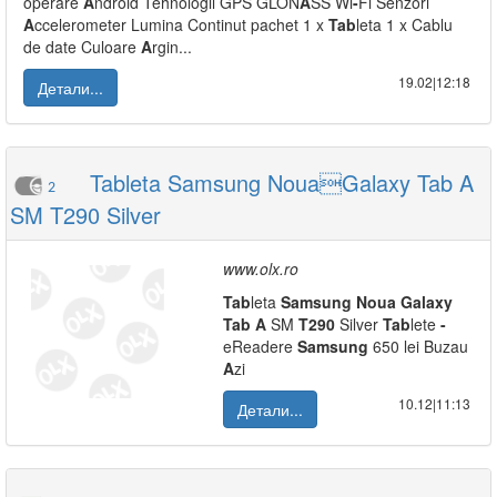
operare
A
ndroid Tehnologii GPS GLON
A
SS Wi
-
Fi Senzori
A
ccelerometer Lumina Continut pachet 1 x
Tab
leta 1 x Cablu
de date Culoare
A
rgin...
19.02|12:18
Детали...
Tableta Samsung NouaGalaxy Tab A
2
SM T290 Silver
www.olx.ro
Tab
leta
Samsung
Noua
Galaxy
Tab
A
SM
T290
Silver
Tab
lete
-
eReadere
Samsung
650 lei Buzau
A
zi
10.12|11:13
Детали...