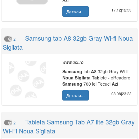
A
zi
17.12|12:53
Детали...
Samsung tab A8 32gb Gray Wi-fi Noua
2
Sigilata
www.olx.ro
Samsung
tab
A
8 32gb Gray Wi
-
fi
Noua
Sigilata
Tab
lete
-
eReadere
Samsung
700 lei Tecuci
A
zi
08.08|23:23
Детали...
Tableta Samsung Tab A7 lite 32gb Gray
2
Wi-Fi Noua Sigilata