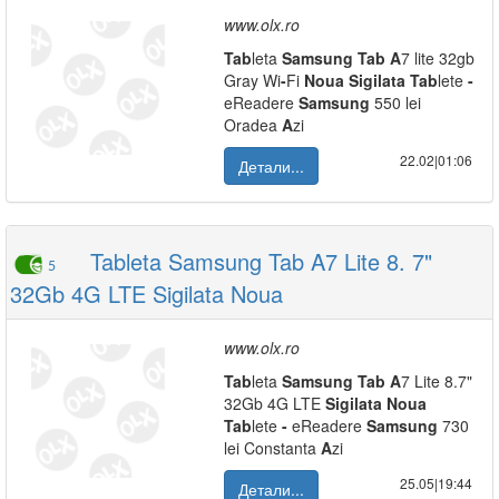
www.olx.ro
Tab
leta
Samsung
Tab
A
7 lite 32gb
Gray Wi
-
Fi
Noua
Sigilata
Tab
lete
-
eReadere
Samsung
550 lei
Oradea
A
zi
22.02|01:06
Детали...
Tableta Samsung Tab A7 Lite 8. 7"
5
32Gb 4G LTE Sigilata Noua
www.olx.ro
Tab
leta
Samsung
Tab
A
7 Lite 8.7"
32Gb 4G LTE
Sigilata
Noua
Tab
lete
-
eReadere
Samsung
730
lei Constanta
A
zi
25.05|19:44
Детали...