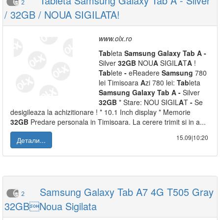
Tableta Samsung Galaxy Tab A - Silver
2
/ 32GB / NOUA SIGILATA!
www.olx.ro
Tab
leta
Samsung
Galaxy
Tab
A
-
Silver
32GB
NOU
A
SIGIL
A
T
A
!
Tab
lete
-
eReadere
Samsung
780
lei Timisoara
A
zi 780 lei:
Tab
leta
Samsung
Galaxy
Tab
A
-
Silver
32GB
* Stare: NOU SIGIL
A
T
-
Se
desigileaza la achizitionare ! * 10.1 Inch display * Memorie
32GB
Predare personala in Timisoara. La cerere trimit si in a...
15.09|10:20
Детали...
Samsung Galaxy Tab A7 4G T505 Gray
2
32GBNoua Sigilata