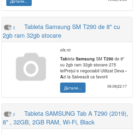
Детали...
Tableta Samsung SM T290 de 8" cu
2
2gb ram 32gb stocare
olx.ro
Tab
leta
Samsung
SM
T290
de 8"
cu 2gb ram 32gb stocare 275
leiPrețul e negociabil Utilizat Deva
-
A
zi la Salvează ca favorit
06.06|22:17
Детали...
Tableta SAMSUNG Tab A T290 (2019),
2
8" , 32GB, 2GB RAM, Wi-Fi, Black