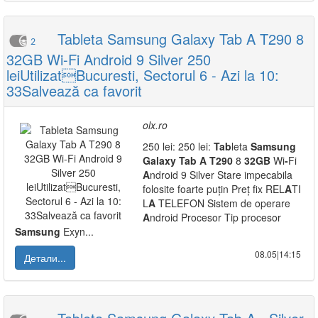
Tableta Samsung Galaxy Tab A T290 8
2
32GB Wi-Fi Android 9 Silver 250
leiUtilizatBucuresti, Sectorul 6 - Azi la 10:
33Salvează ca favorit
olx.ro
250 lei: 250 lei:
Tab
leta
Samsung
Galaxy
Tab
A
T290
8
32GB
Wi
-
Fi
A
ndroid 9 Silver Stare impecabila
folosite foarte puțin Preț fix REL
A
TI
L
A
TELEFON Sistem de operare
A
ndroid Procesor Tip procesor
Samsung
Exyn...
08.05|14:15
Детали...