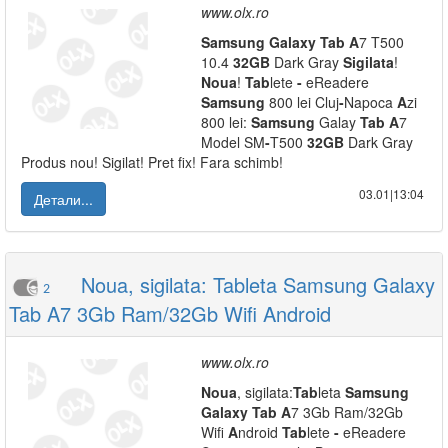
www.olx.ro
Samsung
Galaxy
Tab
A
7 T500
10.4
32GB
Dark Gray
Sigilata
!
Noua
!
Tab
lete
-
eReadere
Samsung
800 lei Cluj
-
Napoca
A
zi
800 lei:
Samsung
Galay
Tab
A
7
Model SM
-
T500
32GB
Dark Gray
Produs nou! Sigilat! Pret fix! Fara schimb!
03.01|13:04
Детали...
Noua, sigilata: Tableta Samsung Galaxy
2
Tab A7 3Gb Ram/32Gb Wifi Android
www.olx.ro
Noua
, sigilata:
Tab
leta
Samsung
Galaxy
Tab
A
7 3Gb Ram/32Gb
Wifi
A
ndroid
Tab
lete
-
eReadere