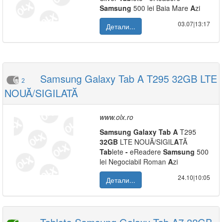
Samsung
500 lei Baia Mare
A
zi
03.07|13:17
Детали...
Samsung Galaxy Tab A T295 32GB LTE
2
NOUĂ/SIGILATĂ
www.olx.ro
Samsung
Galaxy
Tab
A
T295
32GB
LTE NOUĂ/SIGIL
A
TĂ
Tab
lete
-
eReadere
Samsung
500
lei Negociabil Roman
A
zi
24.10|10:05
Детали...