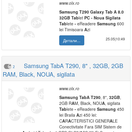
www.olx.ro
Samsung
T290
Galaxy
Tab
A
8.0
32GB
Tab
let
PC
-
Noua
Sigilata
Tab
lete
-
eReadere
Samsung
600
lei Timisoara
A
zi
25.05|10:49
Детали...
Samsung TabA T290, 8" , 32GB, 2GB
2
RAM, Black, NOUA, sigilata
www.olx.ro
Samsung
Tab
A
T290
, 8",
32GB
,
2GB R
A
M, Black, NOU
A
, sigilata
Tab
lete
-
eReadere
Samsung
450
lei Braila
A
zi 450 lei:
C
A
R
A
CTERISTICI GENER
A
LE
Conectivitate Fara SIM Sistem de