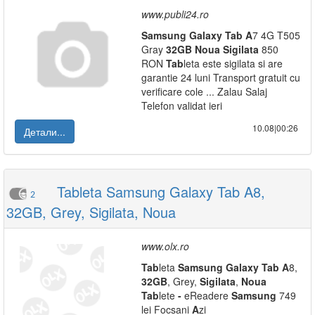
www.publi24.ro
Samsung
Galaxy
Tab
A
7 4G T505
Gray
32GB
Noua
Sigilata
850
RON
Tab
leta este sigilata si are
garantie 24 luni Transport gratuit cu
verificare cole ... Zalau Salaj
Telefon validat ieri
10.08|00:26
Детали...
Tableta Samsung Galaxy Tab A8,
2
32GB, Grey, Sigilata, Noua
www.olx.ro
Tab
leta
Samsung
Galaxy
Tab
A
8,
32GB
, Grey,
Sigilata
,
Noua
Tab
lete
-
eReadere
Samsung
749
lei Focsani
A
zi