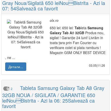
Gray Noua/Sigilată 650 leiNouBistrita - Azi la
07: 54Salvează ca favorit
olx.ro
650 lei: 650 lei:
Tab
leta
Samsung
Galaxy
Tab
A
8
32GB
Produs nou,
sigilat ! Garanție 24 luni! Livrăm in
toata țara prin Fan Courier cu
verificare colet si plata ramburs !
Magazin GSM ONLY BEST DEVICE
, ne ...
03.05|11:26
Детали...
Tableta Samsung Galaxy Tab A8 Gray
2
32GB NOUA / SIGILATA / GARANTIE 650
leiNouBistrita - Azi la 06: 25Salvează ca
favorit