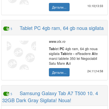
10.10|13:33
Детали...
Tablet PC 4gb ram, 64 gb noua sigilata
5
www.olx.ro
Tab
let
PC
4gb ram, 64 gb noua
sigilata
Tab
lete
-
eReadere
A
lte
marci tablete 350 lei Negociabil
Satu Mare
A
zi
24.11|14:58
Детали...
Samsung Galaxy Tab A7 T500 10. 4
5
32GB Dark Gray Sigilata! Noua!