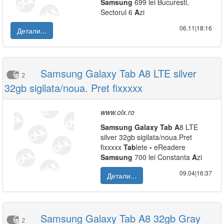
Samsung
699 lei Bucuresti,
Sectorul 6
A
zi
06.11|18:16
Детали...
Samsung Galaxy Tab A8 LTE silver
2
32gb sigilata/noua. Pret fixxxxx
www.olx.ro
Samsung
Galaxy
Tab
A
8 LTE
silver 32gb sigilata/noua.Pret
fixxxxx
Tab
lete
-
eReadere
Samsung
700 lei Constanta
A
zi
09.04|16:37
Детали...
Samsung Galaxy Tab A8 32gb Gray
2