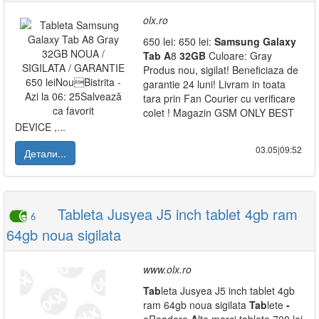
olx.ro
650 lei: 650 lei:
Samsung
Galaxy
Tab
A
8
32GB
Culoare: Gray
Produs nou, sigilat! Beneficiaza de
garantie 24 luni! Livram in toata
tara prin Fan Courier cu verificare
colet ! Magazin GSM ONLY BEST
DEVICE ,...
03.05|09:52
Детали...
Tableta Jusyea J5 inch tablet 4gb ram
6
64gb noua sigilata
www.olx.ro
Tab
leta Jusyea J5 inch tablet 4gb
ram 64gb noua sigilata
Tab
lete
-