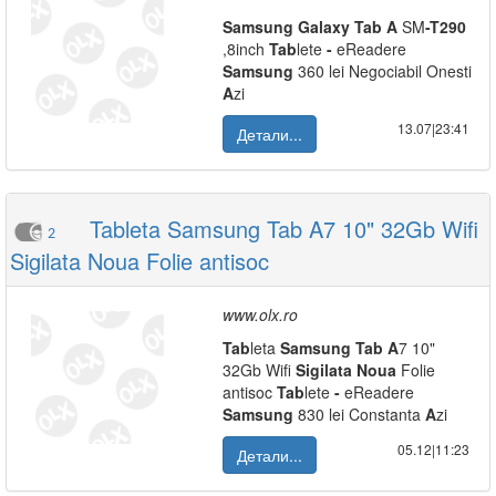
Samsung
Galaxy
Tab
A
SM
-
T290
,8inch
Tab
lete
-
eReadere
Samsung
360 lei Negociabil Onesti
A
zi
13.07|23:41
Детали...
Tableta Samsung Tab A7 10" 32Gb Wifi
2
Sigilata Noua Folie antisoc
www.olx.ro
Tab
leta
Samsung
Tab
A
7 10"
32Gb Wifi
Sigilata
Noua
Folie
antisoc
Tab
lete
-
eReadere
Samsung
830 lei Constanta
A
zi
05.12|11:23
Детали...