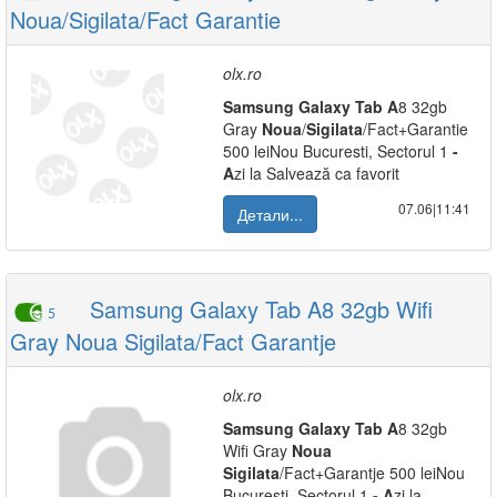
Noua/Sigilata/Fact Garantie
olx.ro
Samsung
Galaxy
Tab
A
8 32gb
Gray
Noua
/
Sigilata
/Fact+Garantie
500 leiNou Bucuresti, Sectorul 1
-
A
zi la Salvează ca favorit
07.06|11:41
Детали...
Samsung Galaxy Tab A8 32gb Wifi
5
Gray Noua Sigilata/Fact Garantje
olx.ro
Samsung
Galaxy
Tab
A
8 32gb
Wifi Gray
Noua
Sigilata
/Fact+Garantje 500 leiNou
Bucuresti, Sectorul 1
-
A
zi la