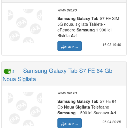
www.olx.ro
Samsung
Galaxy
Tab
S7 FE SIM
5G noua, sigilata
Tab
lete
-
eReadere
Samsung
1 900 lei
Bistrita
A
zi
16.03|19:40
Детали...
Samsung Galaxy Tab S7 FE 64 Gb
5
Noua Sigilata
www.olx.ro
Samsung
Galaxy
Tab
S7 FE 64
Gb
Noua
Sigilata
Telefoane
Samsung
1 590 lei Suceava
A
zi
26.04|20:25
Детали...