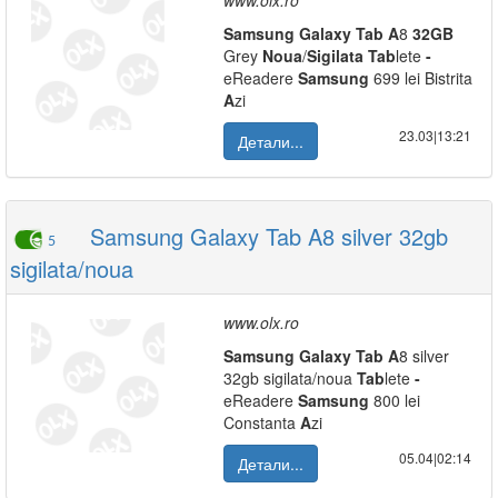
www.olx.ro
Samsung
Galaxy
Tab
A
8
32GB
Grey
Noua
/
Sigilata
Tab
lete
-
eReadere
Samsung
699 lei Bistrita
A
zi
23.03|13:21
Детали...
Samsung Galaxy Tab A8 silver 32gb
5
sigilata/noua
www.olx.ro
Samsung
Galaxy
Tab
A
8 silver
32gb sigilata/noua
Tab
lete
-
eReadere
Samsung
800 lei
Constanta
A
zi
05.04|02:14
Детали...