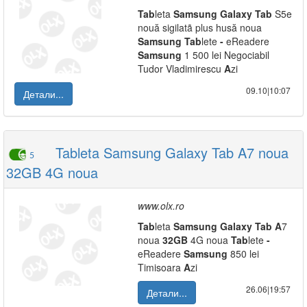
Tab
leta
Samsung
Galaxy
Tab
S5e
nouă sigilatã plus husă noua
Samsung
Tab
lete
-
eReadere
Samsung
1 500 lei Negociabil
Tudor Vladimirescu
A
zi
09.10|10:07
Детали...
Tableta Samsung Galaxy Tab A7 noua
5
32GB 4G noua
www.olx.ro
Tab
leta
Samsung
Galaxy
Tab
A
7
noua
32GB
4G noua
Tab
lete
-
eReadere
Samsung
850 lei
Timisoara
A
zi
26.06|19:57
Детали...