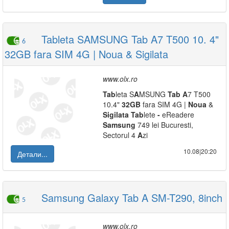
Tableta SAMSUNG Tab A7 T500 10. 4"
6
32GB fara SIM 4G | Noua & Sigilata
www.olx.ro
Tab
leta S
A
MSUNG
Tab
A
7 T500
10.4"
32GB
fara SIM 4G |
Noua
&
Sigilata
Tab
lete
-
eReadere
Samsung
749 lei Bucuresti,
Sectorul 4
A
zi
10.08|20:20
Детали...
Samsung Galaxy Tab A SM-T290, 8inch
5
www.olx.ro