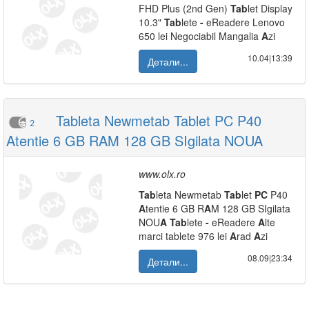
FHD Plus (2nd Gen)
Tab
let Display
10.3"
Tab
lete
-
eReadere Lenovo
650 lei Negociabil Mangalia
A
zi
10.04|13:39
Детали...
Tableta Newmetab Tablet PC P40
2
Atentie 6 GB RAM 128 GB SIgilata NOUA
www.olx.ro
Tab
leta Newmetab
Tab
let
PC
P40
A
tentie 6 GB R
A
M 128 GB SIgilata
NOU
A
Tab
lete
-
eReadere
A
lte
marci tablete 976 lei
A
rad
A
zi
08.09|23:34
Детали...