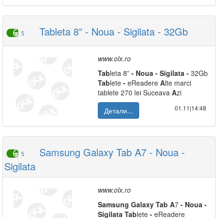
Tableta 8” - Noua - Sigilata - 32Gb
5
www.olx.ro
Tab
leta 8”
-
Noua
-
Sigilata
-
32Gb
Tab
lete
-
eReadere
A
lte marci
tablete 270 lei Suceava
A
zi
01.11|14:48
Детали...
Samsung Galaxy Tab A7 - Noua -
5
Sigilata
www.olx.ro
Samsung
Galaxy
Tab
A
7
-
Noua
-
Sigilata
Tab
lete
-
eReadere