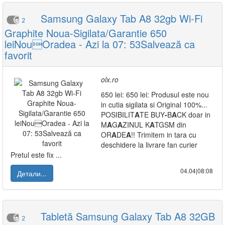
Samsung Galaxy Tab A8 32gb Wi-Fi
2
Graphite Noua-Sigilata/Garantie 650
leiNouOradea - Azi la 07: 53Salvează ca
favorit
olx.ro
650 lei: 650 lei: Produsul este nou
in cutia sigilata si Original 100%...
POSIBILIT
A
TE BUY
-
B
A
CK doar in
M
A
G
A
ZINUL K
A
TGSM din
OR
A
DE
A
!! Trimitem in tara cu
deschidere la livrare fan curier
Pretul este fix ...
04.04|08:08
Детали...
Tabletă Samsung Galaxy Tab A8 32GB
2