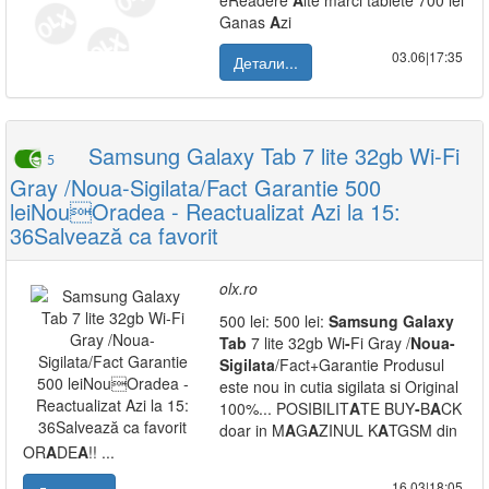
eReadere
A
lte marci tablete 700 lei
Ganas
A
zi
03.06|17:35
Детали...
Samsung Galaxy Tab 7 lite 32gb Wi-Fi
5
Gray /Noua-Sigilata/Fact Garantie 500
leiNouOradea - Reactualizat Azi la 15:
36Salvează ca favorit
olx.ro
500 lei: 500 lei:
Samsung
Galaxy
Tab
7 lite 32gb Wi
-
Fi Gray /
Noua
-
Sigilata
/Fact+Garantie Produsul
este nou in cutia sigilata si Original
100%... POSIBILIT
A
TE BUY
-
B
A
CK
doar in M
A
G
A
ZINUL K
A
TGSM din
OR
A
DE
A
!! ...
16.03|18:05