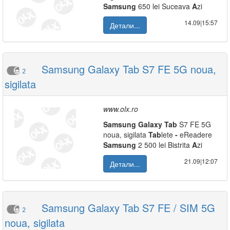
Samsung
650 lei Suceava
A
zi
14.09|15:57
Детали...
Samsung Galaxy Tab S7 FE 5G noua,
2
sigilata
www.olx.ro
Samsung
Galaxy
Tab
S7 FE 5G
noua, sigilata
Tab
lete
-
eReadere
Samsung
2 500 lei Bistrita
A
zi
21.09|12:07
Детали...
Samsung Galaxy Tab S7 FE / SIM 5G
2
noua, sigilata