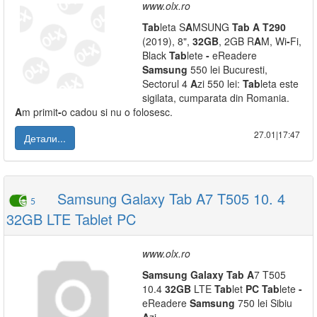
www.olx.ro
Tab
leta S
A
MSUNG
Tab
A
T290
(2019), 8",
32GB
, 2GB R
A
M, Wi
-
Fi,
Black
Tab
lete
-
eReadere
Samsung
550 lei Bucuresti,
Sectorul 4
A
zi 550 lei:
Tab
leta este
sigilata, cumparata din Romania.
A
m primit
-
o cadou si nu o folosesc.
27.01|17:47
Детали...
Samsung Galaxy Tab A7 T505 10. 4
5
32GB LTE Tablet PC
www.olx.ro
Samsung
Galaxy
Tab
A
7 T505
10.4
32GB
LTE
Tab
let
PC
Tab
lete
-
eReadere
Samsung
750 lei Sibiu