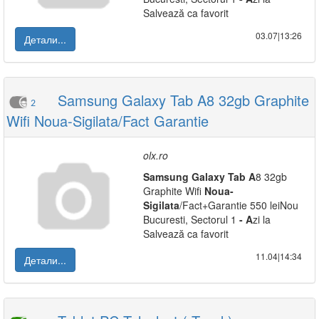
Salvează ca favorit
03.07|13:26
Детали...
Samsung Galaxy Tab A8 32gb Graphite
2
Wifi Noua-Sigilata/Fact Garantie
olx.ro
Samsung
Galaxy
Tab
A
8 32gb
Graphite Wifi
Noua
-
Sigilata
/Fact+Garantie 550 leiNou
Bucuresti, Sectorul 1
-
A
zi la
Salvează ca favorit
11.04|14:34
Детали...