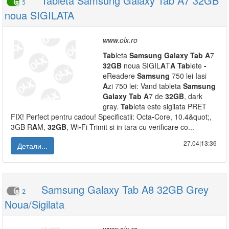
Tableta Samsung Galaxy Tab A7 32GB
5
noua SIGILATA
www.olx.ro
Tab
leta
Samsung
Galaxy
Tab
A
7
32GB
noua SIGIL
A
T
A
Tab
lete
-
eReadere
Samsung
750 lei Iasi
A
zi 750 lei: Vand tableta
Samsung
Galaxy
Tab
A
7 de
32GB
, dark
gray.
Tab
leta este sigilata PRET
FIX! Perfect pentru cadou! Specificatii: Octa
-
Core, 10.4&quot;,
3GB R
A
M,
32GB
, Wi
-
Fi Trimit si in tara cu verificare co...
27.04|13:36
Детали...
Samsung Galaxy Tab A8 32GB Grey
2
Noua/Sigilata