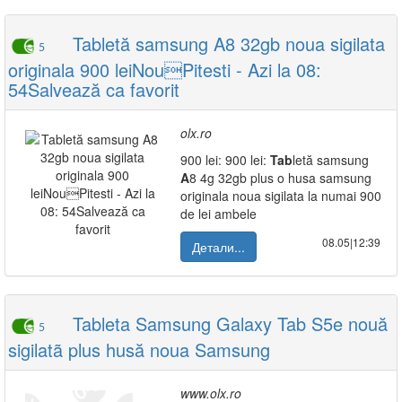
Tabletă samsung A8 32gb noua sigilata
5
originala 900 leiNouPitesti - Azi la 08:
54Salvează ca favorit
olx.ro
900 lei: 900 lei:
Tab
letă samsung
A
8 4g 32gb plus o husa samsung
originala noua sigilata la numai 900
de lei ambele
08.05|12:39
Детали...
Tableta Samsung Galaxy Tab S5e nouă
5
sigilatã plus husă noua Samsung
www.olx.ro