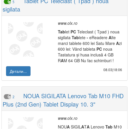
Tablet PC Teleclast ( Tpad ) noua
5
sigilata
www.olx.ro
Tab
let
PC
Teleclast ( Tpad ) noua
sigilata
Tab
lete
-
eReadere
A
lte
marci tablete 600 lei Satu Mare
A
zi
600 lei: Vând tableta
PC
noua
Tastatura și husa inclusă 4 GB
R
A
M 64 GB Nu fac schimburi !
08.03|18:06
Детали...
NOUA SIGILATA Lenovo Tab M10 FHD
2
Plus (2nd Gen) Tablet Display 10. 3"
www.olx.ro
NOU
A
SIGIL
A
T
A
Lenovo
Tab
M10