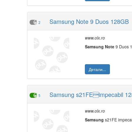
Samsung Note 9 Duos 128GB
2
www.olx.ro
Samsung
Note
9 Duos 
Детали...
Samsung s21FEimpecabil 1
5
www.olx.ro
Samsung
s21FE impecab