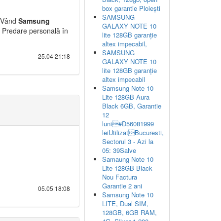
box garantie Ploiești
SAMSUNG
: Vând
Samsung
GALAXY NOTE 10
 ! Predare personală în
lite 128GB garanție
altex impecabil,
SAMSUNG
25.04|21:18
GALAXY NOTE 10
lite 128GB garanție
altex impecabil
Samsung Note 10
Lite 128GB Aura
Black 6GB, Garantie
12
luni#D56081999
leiUtilizatBucuresti,
Sectorul 3 - Azi la
05: 39Salve
Samaung Note 10
Lite 128GB Black
Nou Factura
Garantie 2 ani
05.05|18:08
Samsung Note 10
LITE, Dual SIM,
128GB, 6GB RAM,