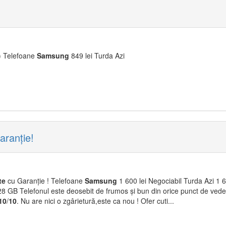
) Telefoane
Samsung
849 lei Turda Azi
ranție!
te
cu Garanție ! Telefoane
Samsung
1 600 lei Negociabil Turda Azi 1 
8 GB Telefonul este deosebit de frumos și bun din orice punct de veder
10
/
10
. Nu are nici o zgârietură,este ca nou ! Ofer cuti...