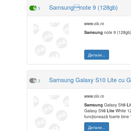
Samsungnote 9 (128gb)
5
www.olx.ro
Samsung
note 9 (128gb
Детали...
Samsung Galaxy S10 Lite cu Ga
2
www.olx.ro
Samsung
Galaxy S
10
Li
Galaxy S
10
Lite
White 12
funcționează foarte bine
Детали...