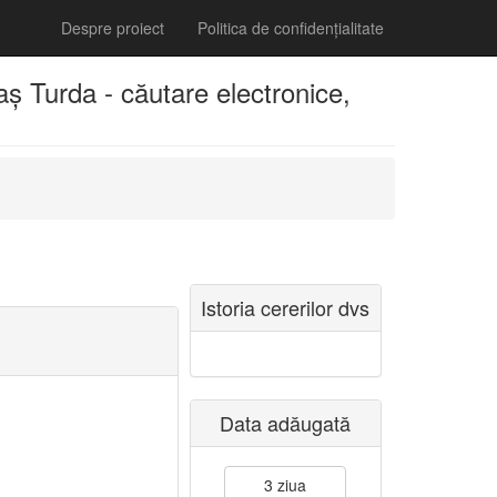
Despre proiect
Politica de confidențialitate
ș Turda - căutare electronice,
Istoria cererilor dvs
Data adăugată
3 ziua