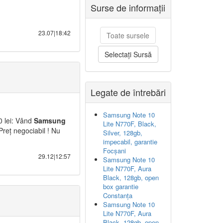
Surse de informații
23.07|18:42
Toate sursele
Selectați Sursă
Legate de întrebări
Samsung Note 10
0 lei: Vând
Samsung
Lite N770F, Black,
Preț negociabil ! Nu
Silver, 128gb,
impecabil, garantie
Focșani
29.12|12:57
Samsung Note 10
Lite N770F, Aura
Black, 128gb, open
box garantie
Constanța
Samsung Note 10
Lite N770F, Aura
Black, 128gb, open