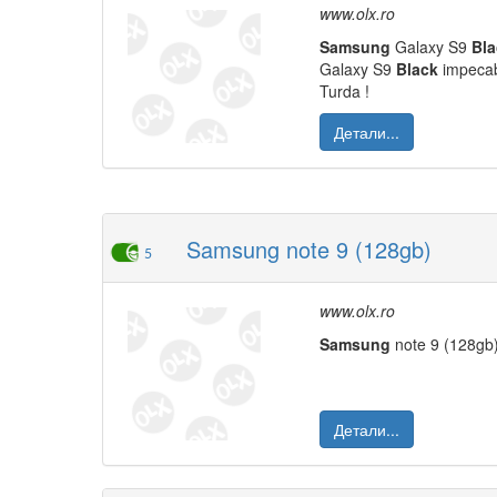
www.olx.ro
Samsung
Galaxy S9
Bla
Galaxy S9
Black
impecabi
Turda !
Детали...
Samsung note 9 (128gb)
5
www.olx.ro
Samsung
note 9 (128gb
Детали...