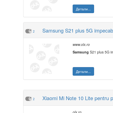
Детали...
Samsung S21 plus 5G impecabil 
2
www.olx.ro
Samsung
S21 plus 5G im
Детали...
Xiaomi Mi Note 10 Lite pentru 
2
olx.ro