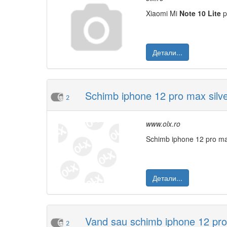
Xiaomi Mi
Note
10
Lite
p
Детали...
Schimb iphone 12 pro max silve
2
www.olx.ro
Schimb iphone 12 pro max
Детали...
Vand sau schimb iphone 12 pro 
2