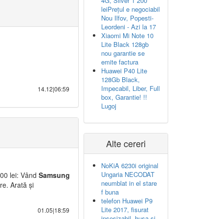
4G, Silver 1 200
leiPrețul e negociabil
Nou Ilfov, Popesti-
Leordeni - Azi la 17
Xiaomi Mi Note 10
Lite Black 128gb
nou garantie se
emite factura
Huawei P40 Lite
128Gb Black,
Impecabil, Liber, Full
14.12|06:59
box, Garantie! !!
Lugoj
Alte cereri
NoKiA 6230i original
Ungaria NECODAT
600 lei: Vând
Samsung
neumblat in el stare
e. Arată și
f buna
telefon Huawei P9
Lite 2017, fisurat
01.05|18:59
insesizabil, husa si