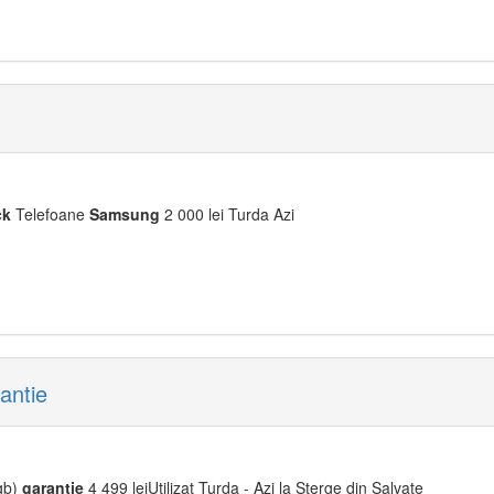
ck
Telefoane
Samsung
2 000 lei Turda Azi
antie
gb)
garantie
4 499 leiUtilizat Turda - Azi la Sterge din Salvate