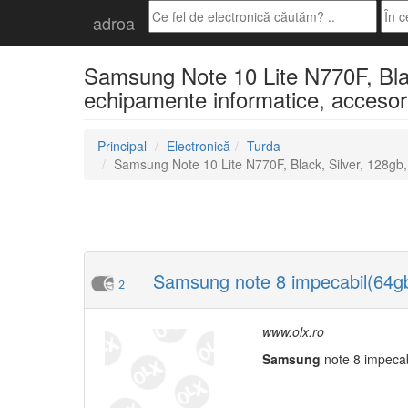
adroa
Samsung Note 10 Lite N770F, Black
echipamente informatice, accesori
Principal
Electronică
Turda
Samsung Note 10 Lite N770F, Black, Silver, 128gb,
Samsung note 8 impecabil(64g
2
www.olx.ro
Samsung
note 8 impeca