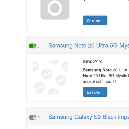
Детали...
Samsung Note 20 Ultra 5G Mys
5
www.olx.ro
Samsung
Note
20 Ultra
Note
20 Ultra 5G Mystic
accept schimburi !
Детали...
Samsung Galaxy S9 Black impe
2