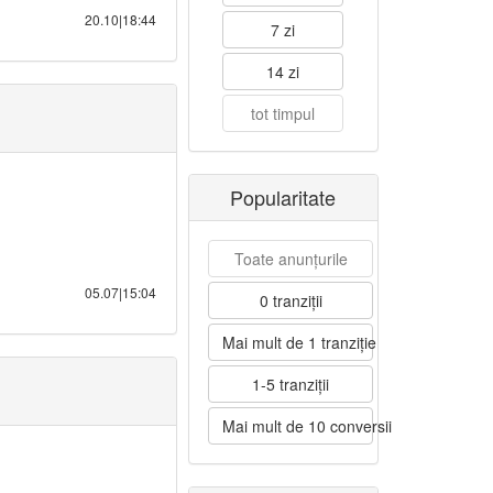
20.10|18:44
7 zi
14 zi
tot timpul
Popularitate
Toate anunțurile
05.07|15:04
0 tranziții
Mai mult de 1 tranziție
1-5 tranziții
Mai mult de 10 conversii