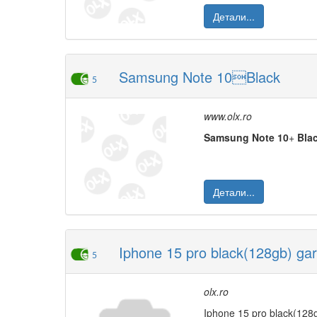
Детали...
Samsung Note 10Black
5
www.olx.ro
Samsung
Note
10
+
Bla
Детали...
Iphone 15 pro black(128gb) gar
5
olx.ro
Iphone 15 pro black(128