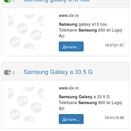
5
www.olx.ro
Samsung
galaxy a13 nou
Telefoane
Samsung
650 lei Lugoj
Azi
19.07|21:57
Детали...
Samsung Galaxy a 33 5 G
2
www.olx.ro
Samsung
Galaxy
a 33 5 G
Telefoane
Samsung
800 lei Lugoj
Azi
03.01|16:36
Детали...