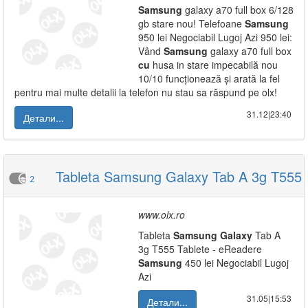
Samsung
galaxy a70 full box 6/128
gb stare nou! Telefoane
Samsung
950 lei Negociabil Lugoj Azi 950 lei:
Vând
Samsung
galaxy a70 full box
cu
husa in stare impecabilă nou
10/10 funcționează și arată la fel
pentru mai multe detalii la telefon nu stau sa răspund pe olx!
31.12|23:40
Детали...
Tableta Samsung Galaxy Tab A 3g T555
2
www.olx.ro
Tableta
Samsung
Galaxy
Tab A
3g T555 Tablete - eReadere
Samsung
450 lei Negociabil Lugoj
Azi
31.05|15:53
Детали...