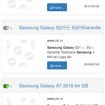
26.01|03:30
Детали...
Samsung Galaxy S21, 5GGarantie
2
www.olx.ro
Samsung
Galaxy
S21 + , 5G +
Garantie Telefoane
Samsung
3
000 lei Lugoj Azi
26.09|03:45
Детали...
Samsung Galaxy A7 2018 64 GB
5
www.olx.ro