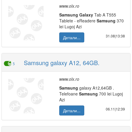
www.olx.ro
Samsung
Galaxy
Tab A T555
Tablete - eReadere
Samsung
370
lei Lugoj Azi
31.08|13:38
Детали...
Samsung galaxy A12, 64GB.
5
www.olx.ro
Samsung
galaxy A12,64GB .
Telefoane
Samsung
700 lei Lugoj
Azi
06.11|12:39
Детали...