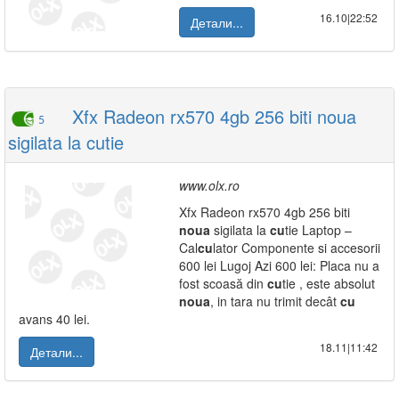
16.10|22:52
Детали...
Xfx Radeon rx570 4gb 256 biti noua
5
sigilata la cutie
www.olx.ro
Xfx Radeon rx570 4gb 256 biti
noua
sigilata la
cu
tie Laptop –
Cal
cu
lator Componente si accesorii
600 lei Lugoj Azi 600 lei: Placa nu a
fost scoasă din
cu
tie , este absolut
noua
, in tara nu trimit decât
cu
avans 40 lei.
18.11|11:42
Детали...