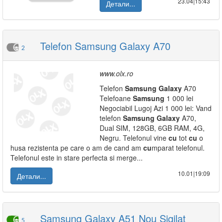
23.04|15:43
Детали...
Telefon Samsung Galaxy A70
2
www.olx.ro
Telefon
Samsung
Galaxy
A70
Telefoane
Samsung
1 000 lei
Negociabil Lugoj Azi 1 000 lei: Vand
telefon
Samsung
Galaxy
A70,
Dual SIM, 128GB, 6GB RAM, 4G,
Negru. Telefonul vine
cu
tot
cu
o
husa rezistenta pe care o am de cand am
cu
mparat telefonul.
Telefonul este in stare perfecta si merge...
10.01|19:09
Детали...
Samsung Galaxy A51 Nou Sigilat
5