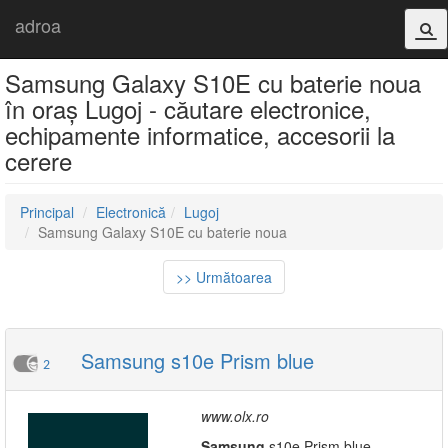
adroa
Samsung Galaxy S10E cu baterie noua
în oraș Lugoj - căutare electronice,
echipamente informatice, accesorii la
cerere
Principal
Electronică
Lugoj
Samsung Galaxy S10E cu baterie noua
>> Următoarea
Samsung s10e Prism blue
2
www.olx.ro
Samsung
s10e Prism blue