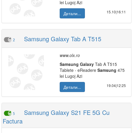
lei Lugoj Azi
15.10|16:11
Детали...
Samsung Galaxy Tab A T515
2
www.olx.ro
Samsung
Galaxy
Tab A T515
Tablete - eReadere
Samsung
475
lei Lugoj Azi
19.04|12:25
Детали...
Samsung Galaxy S21 FE 5G Cu
5
Factura