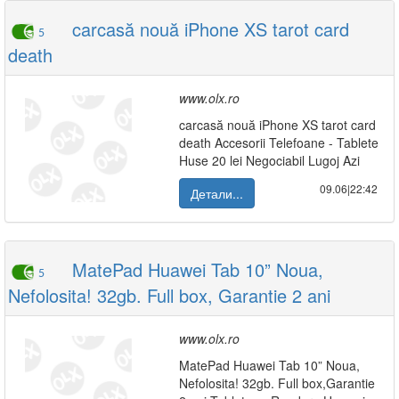
carcasă nouă iPhone XS tarot card
5
death
www.olx.ro
carcasă nouă iPhone XS tarot card
death Accesorii Telefoane - Tablete
Huse 20 lei Negociabil Lugoj Azi
09.06|22:42
Детали...
MatePad Huawei Tab 10” Noua,
5
Nefolosita! 32gb. Full box, Garantie 2 ani
www.olx.ro
MatePad Huawei Tab 10” Noua,
Nefolosita! 32gb. Full box,Garantie