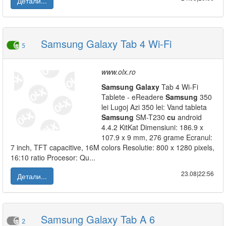
Детали...
Samsung Galaxy Tab 4 Wi-Fi
5
www.olx.ro
Samsung
Galaxy
Tab 4 Wi-Fi
Tablete - eReadere
Samsung
350
lei Lugoj Azi 350 lei: Vand tableta
Samsung
SM-T230
cu
android
4.4.2 KitKat Dimensiuni: 186.9 x
107.9 x 9 mm, 276 grame Ecranul:
7 inch, TFT capacitive, 16M colors Resolutie: 800 x 1280 pixels,
16:10 ratio Procesor: Qu...
23.08|22:56
Детали...
Samsung Galaxy Tab A 6
2