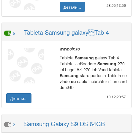
28.05|13:56
Детали...
Tableta Samsung galaxyTab 4
6
www.olx.ro
Tableta
Samsung
galaxy Tab 4
Tablete - eReadere
Samsung
270
lei Lugoj Azi 270 lei: Vand tableta
Samsung
stare perfecta Tableta se
vinde
cu
cablu incărcător si un card
de 4Gb
10.12|20:57
Детали...
Samsung Galaxy S9 DS 64GB
2