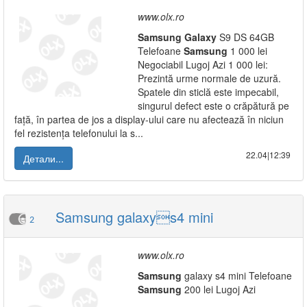
www.olx.ro
Samsung
Galaxy
S9 DS 64GB
Telefoane
Samsung
1 000 lei
Negociabil Lugoj Azi 1 000 lei:
Prezintă urme normale de uzură.
Spatele din sticlă este impecabil,
singurul defect este o crăpătură pe
față, în partea de jos a display-ului care nu afectează în niciun
fel rezistența telefonului la s...
22.04|12:39
Детали...
Samsung galaxys4 mini
2
www.olx.ro
Samsung
galaxy s4 mini Telefoane
Samsung
200 lei Lugoj Azi