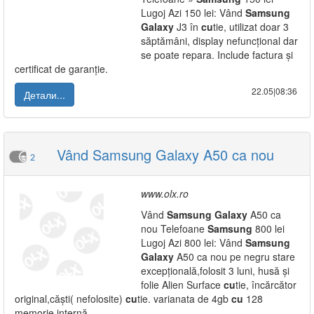
Lugoj Azi 150 lei: Vând
Samsung
Galaxy
J3 în
cu
tie, utilizat doar 3
săptămâni, display nefuncțional dar
se poate repara. Include factura și
certificat de garanție.
22.05|08:36
Детали...
Vând Samsung Galaxy A50 ca nou
2
www.olx.ro
Vând
Samsung
Galaxy
A50 ca
nou Telefoane
Samsung
800 lei
Lugoj Azi 800 lei: Vând
Samsung
Galaxy
A50 ca nou pe negru stare
excepțională,folosit 3 luni, husă și
folie Alien Surface
cu
tie, încărcător
original,căști( nefolosite)
cu
tie. varianata de 4gb
cu
128
memorie internă...