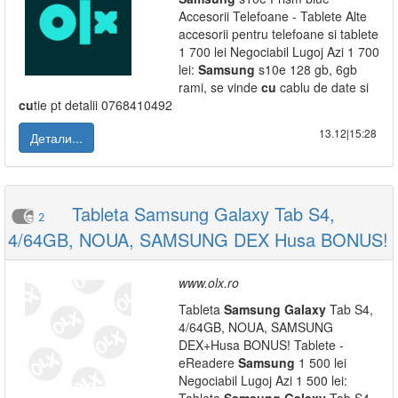
Accesorii Telefoane - Tablete Alte
accesorii pentru telefoane si tablete
1 700 lei Negociabil Lugoj Azi 1 700
lei:
Samsung
s10e 128 gb, 6gb
rami, se vinde
cu
cablu de date si
cu
tie pt detalii 0768410492
13.12|15:28
Детали...
Tableta Samsung Galaxy Tab S4,
2
4/64GB, NOUA, SAMSUNG DEX Husa BONUS!
www.olx.ro
Tableta
Samsung
Galaxy
Tab S4,
4/64GB, NOUA, SAMSUNG
DEX+Husa BONUS! Tablete -
eReadere
Samsung
1 500 lei
Negociabil Lugoj Azi 1 500 lei: