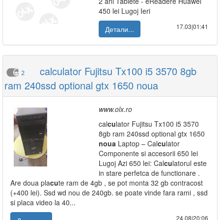
2 ani Tablete - eReadere Huawei
450 lei Lugoj Ieri
17.03|01:41
Детали...
calculator Fujitsu Tx100 i5 3570 8gb
2
ram 240ssd optional gtx 1650 noua
www.olx.ro
cal
cu
lator Fujitsu Tx100 i5 3570
8gb ram 240ssd optional gtx 1650
noua
Laptop – Cal
cu
lator
Componente si accesorii 650 lei
Lugoj Azi 650 lei: Cal
cu
latorul este
in stare perfetca de functionare .
Are doua pla
cu
te ram de 4gb , se pot monta 32 gb contracost
(+400 lei). Ssd wd nou de 240gb. se poate vinde fara rami , ssd
si placa video la 40...
24.08|20:06