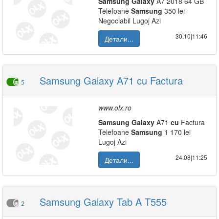
Samsung
Galaxy
A7 2018 64 GB
Telefoane
Samsung
350 lei
Negociabil Lugoj Azi
30.10|11:46
Детали...
Samsung Galaxy A71 cu Factura
5
www.olx.ro
Samsung
Galaxy
A71
cu
Factura
Telefoane
Samsung
1 170 lei
Lugoj Azi
24.08|11:25
Детали...
Samsung Galaxy Tab A T555
2