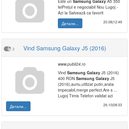
Este un
Samsung
Galaxy
A5 350
leiPrețul e negociabil Nou Lugoj -
Azi la Salvează ca favorit
20.08|12:49
Детали...
Vind Samsung Galaxy J5 (2016)
2
www.publi24.ro
Vind
Samsung
Galaxy
J5 (2016)
400 RON
Samsung
Galaxy
J5
(2016),auriu,utilizat putin,arata
impecabil,merge perfect.Are s ...
Lugoj Timis Telefon validat azi
26.10|08:33
Детали...