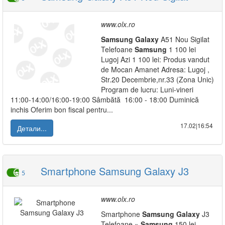
www.olx.ro
Samsung
Galaxy
A51 Nou Sigilat
Telefoane
Samsung
1 100 lei
Lugoj Azi 1 100 lei: Produs vandut
de Mocan Amanet Adresa: Lugoj ,
Str.20 Decembrie,nr.33 (Zona Unic)
Program de lucru: Luni-vineri
11:00-14:00/16:00-19:00 Sâmbătă 16:00 - 18:00 Duminică
inchis Oferim bon fiscal pentru...
17.02|16:54
Детали...
Smartphone Samsung Galaxy J3
5
www.olx.ro
Smartphone
Samsung
Galaxy
J3
Telefoane »
Samsung
150 lei