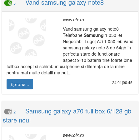
Vand samsung galaxy note8
5
www.olx.ro
Vand samsung galaxy note8
Telefoane
Samsung
1 050 lei
Negociabil Lugoj Azi 1 050 lei: Vand
samsung galaxy note 8 de 64gb in
perfecta stare de functionare
aspect 9-10 bateria tine foarte bine
fullbox accept si schimburi
cu
iphone si diferență de la mine
pentru mai multe detalii ma put...
24.01|00:45
Детали...
Samsung galaxy a70 full box 6/128 gb
2
stare nou!
www.olx.ro