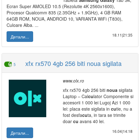
Tableta
Samsung
Galaxy
Tab S4,
Ecran Super AMOLED 10.5 (Rezolutie 4K 2560x1600),
Procesor Qualcomm 835 (2.35GHz + 1.9GHz), 4 GB RAM
64GB ROM, NOUA, ANDROID 10, VARIANTA WiFi (T830),
Culoare Alba. ...
18.11|21:35
Детали...
xfx rx570 4gb 256 biti noua sigilata
5
www.olx.ro
xfx rx570 4gb 256 biti
noua
sigilata
Laptop – Cal
cu
lator Componente si
accesorii 1 000 lei Lugoj Azi 1 000
lei: placa este sigilata in
cu
tie, nu a
fost desfa
cu
ta, in tara se trimite
doar
cu
avans 40 lei.
16.04|14:18
Детали...