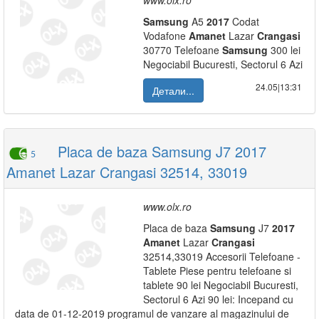
www.olx.ro
Samsung
A5
2017
Codat
Vodafone
Amanet
Lazar
Crangasi
30770 Telefoane
Samsung
300 lei
Negociabil Bucuresti, Sectorul 6 Azi
24.05|13:31
Детали...
Placa de baza Samsung J7 2017
5
Amanet Lazar Crangasi 32514, 33019
www.olx.ro
Placa de baza
Samsung
J7
2017
Amanet
Lazar
Crangasi
32514,33019 Accesorii Telefoane -
Tablete Piese pentru telefoane si
tablete 90 lei Negociabil Bucuresti,
Sectorul 6 Azi 90 lei: Incepand cu
data de 01-12-2019 programul de vanzare al magazinului de