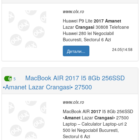
www.olx.ro
Huawei P9 Lite
2017
Amanet
Lazar
Crangasi
30808 Telefoane
Huawei 280 lei Negociabil
Bucuresti, Sectorul 6 Azi
24.05|14:58
Детали...
MacBook AIR 2017 I5 8Gb 256SSD
5
•Amanet Lazar Crangasi• 27500
www.olx.ro
MacBook AIR
2017
I5 8Gb 256SSD
•
Amanet
Lazar
Crangasi
• 27500
Laptop – Calculator Laptop-uri 2
500 lei Negociabil Bucuresti,
Sectorul 6 Azi