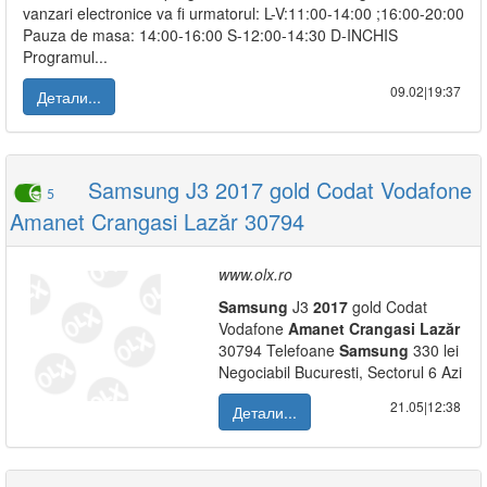
vanzari electronice va fi urmatorul: L-V:11:00-14:00 ;16:00-20:00
Pauza de masa: 14:00-16:00 S-12:00-14:30 D-INCHIS
Programul...
09.02|19:37
Детали...
Samsung J3 2017 gold Codat Vodafone
5
Amanet Crangasi Lazăr 30794
www.olx.ro
Samsung
J3
2017
gold Codat
Vodafone
Amanet
Crangasi
Lazăr
30794 Telefoane
Samsung
330 lei
Negociabil Bucuresti, Sectorul 6 Azi
21.05|12:38
Детали...