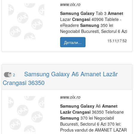
www.olx.ro
Samsung
Galaxy
Tab 3
Amanet
Lazar
Crangasi
40906 Tablete -
eReadere
Samsung
350 lei
Negociabil Bucuresti, Sectorul 6 Azi
15.11|17:52
Детали...
Samsung Galaxy A6 Amanet Lazăr
2
Crangasi 36350
www.olx.ro
Samsung
Galaxy
A6
Amanet
Lazăr
Crangasi
36350 Telefoane
Samsung
370 lei Negociabil
Bucuresti, Sectorul 6 Azi 370 lei:
Produs vandut de AMANET LAZAR