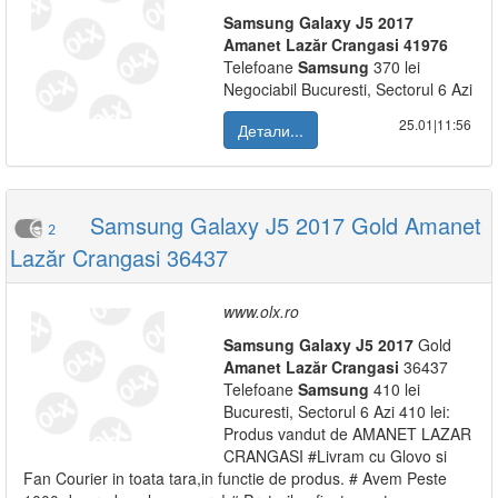
Samsung
Galaxy
J5
2017
Amanet
Lazăr
Crangasi
41976
Telefoane
Samsung
370 lei
Negociabil Bucuresti, Sectorul 6 Azi
25.01|11:56
Детали...
Samsung Galaxy J5 2017 Gold Amanet
2
Lazăr Crangasi 36437
www.olx.ro
Samsung
Galaxy
J5
2017
Gold
Amanet
Lazăr
Crangasi
36437
Telefoane
Samsung
410 lei
Bucuresti, Sectorul 6 Azi 410 lei:
Produs vandut de AMANET LAZAR
CRANGASI #Livram cu Glovo si
Fan Courier in toata tara,in functie de produs. # Avem Peste