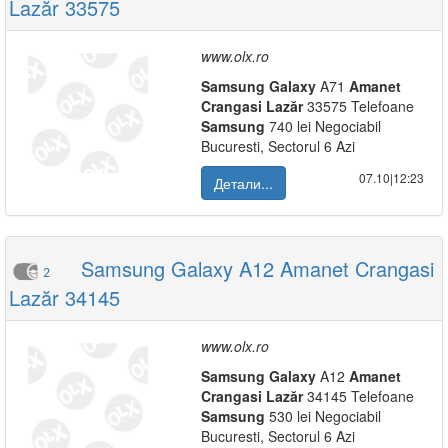
Lazăr 33575
www.olx.ro
Samsung
Galaxy
A71
Amanet
Crangasi
Lazăr
33575 Telefoane
Samsung
740 lei Negociabil
Bucuresti, Sectorul 6 Azi
07.10|12:23
Детали...
Samsung Galaxy A12 Amanet Crangasi
2
Lazăr 34145
www.olx.ro
Samsung
Galaxy
A12
Amanet
Crangasi
Lazăr
34145 Telefoane
Samsung
530 lei Negociabil
Bucuresti, Sectorul 6 Azi