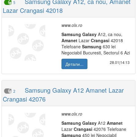
Samsung Galaxy A12, ca nou, Amanet
5
Lazar Crangasi 42018
www.olx.ro
Samsung
Galaxy
A12, ca nou,
Amanet
Lazar
Crangasi
42018
Telefoane
Samsung
630 lei
Negociabil Bucuresti, Sectorul 6 Azi
28.01|14:13
Детали...
Samsung Galaxy A12 Amanet Lazar
2
Crangasi 42076
www.olx.ro
Samsung
Galaxy
A12
Amanet
Lazar
Crangasi
42076 Telefoane
Samsung
450 lei Negociabil