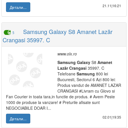
21.11|16:21
Детали...
Samsung Galaxy S8 Amanet Lazăr
5
Crangasi 35997. C
www.olx.ro
Samsung
Galaxy
S8
Amanet
Lazăr
Crangasi
35997. C
Telefoane
Samsung
800 lei
Bucuresti, Sectorul 6 Azi 800 lei:
Produs vandut de AMANET LAZAR
CRANGASI #Livram cu Glovo si
Fan Courier in toata tara,in functie de produs. # Avem Peste
1000 de produse la vanzare! # Preturile afisate sunt
NEGOCIABILE DOAR I...
02.01|19:35
Детали...