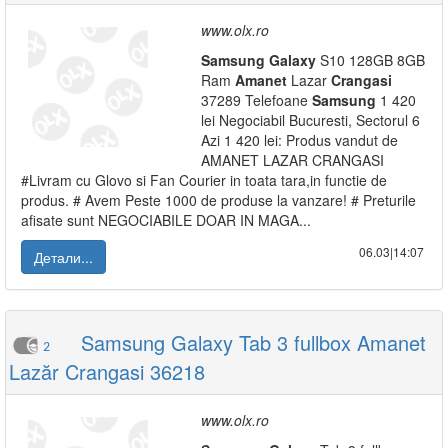
www.olx.ro
Samsung
Galaxy
S10 128GB 8GB
Ram
Amanet
Lazar
Crangasi
37289 Telefoane
Samsung
1 420
lei Negociabil Bucuresti, Sectorul 6
Azi 1 420 lei: Produs vandut de
AMANET LAZAR CRANGASI
#Livram cu Glovo si Fan Courier in toata tara,in functie de
produs. # Avem Peste 1000 de produse la vanzare! # Preturile
afisate sunt NEGOCIABILE DOAR IN MAGA...
06.03|14:07
Детали...
Samsung Galaxy Tab 3 fullbox Amanet
2
Lazăr Crangasi 36218
www.olx.ro