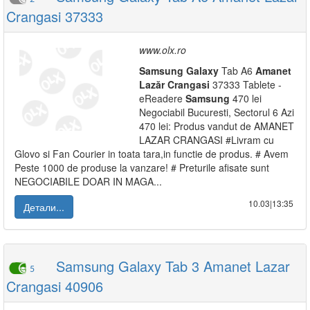
Crangasi 37333
www.olx.ro
Samsung
Galaxy
Tab A6
Amanet
Lazăr
Crangasi
37333 Tablete -
eReadere
Samsung
470 lei
Negociabil Bucuresti, Sectorul 6 Azi
470 lei: Produs vandut de AMANET
LAZAR CRANGASI #Livram cu
Glovo si Fan Courier in toata tara,in functie de produs. # Avem
Peste 1000 de produse la vanzare! # Preturile afisate sunt
NEGOCIABILE DOAR IN MAGA...
10.03|13:35
Детали...
Samsung Galaxy Tab 3 Amanet Lazar
5
Crangasi 40906