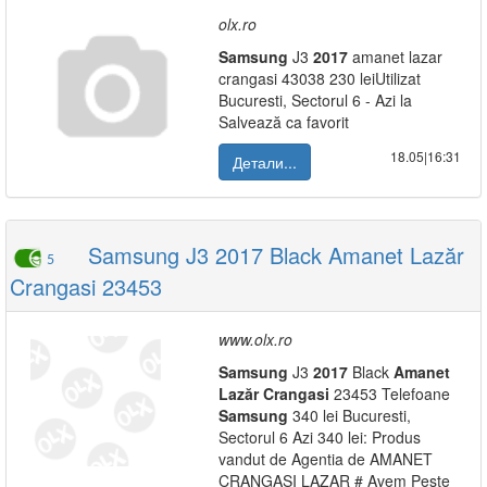
olx.ro
Samsung
J3
2017
amanet lazar
crangasi 43038 230 leiUtilizat
Bucuresti, Sectorul 6 - Azi la
Salvează ca favorit
18.05|16:31
Детали...
Samsung J3 2017 Black Amanet Lazăr
5
Crangasi 23453
www.olx.ro
Samsung
J3
2017
Black
Amanet
Lazăr
Crangasi
23453 Telefoane
Samsung
340 lei Bucuresti,
Sectorul 6 Azi 340 lei: Produs
vandut de Agentia de AMANET
CRANGASI LAZAR # Avem Peste