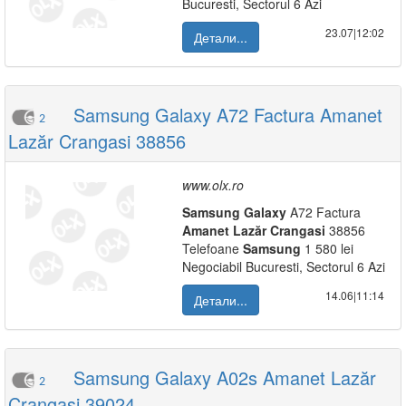
Bucuresti, Sectorul 6 Azi
23.07|12:02
Детали...
Samsung Galaxy A72 Factura Amanet
2
Lazăr Crangasi 38856
www.olx.ro
Samsung
Galaxy
A72 Factura
Amanet
Lazăr
Crangasi
38856
Telefoane
Samsung
1 580 lei
Negociabil Bucuresti, Sectorul 6 Azi
14.06|11:14
Детали...
Samsung Galaxy A02s Amanet Lazăr
2
Crangasi 39024