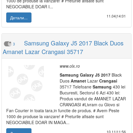
1000 de produse la vanzare! # Preturile afisate sunt
NEGOCIABILE DOAR I...
11.04|14:01
Детали...
Samsung Galaxy J5 2017 Black Duos
3
Amanet Lazar Crangasi 35717
www.olx.ro
Samsung
Galaxy
J5
2017
Black
Duos
Amanet
Lazar
Crangasi
35717 Telefoane
Samsung
430 lei
Bucuresti, Sectorul 6 Azi 430 lei:
Produs vandut de AMANET LAZAR
CRANGASI #Livram cu Glovo si
Fan Courier in toata tara,in functie de produs. # Avem Peste
1000 de produse la vanzare! # Preturile afisate sunt
NEGOCIABILE DOAR IN MAGA...
10.11|11:56