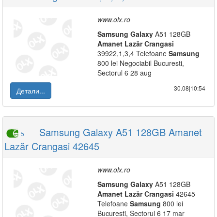
www.olx.ro
Samsung
Galaxy
A51 128GB
Amanet
Lazăr
Crangasi
39922,1,3,4 Telefoane
Samsung
800 lei Negociabil Bucuresti,
Sectorul 6 28 aug
30.08|10:54
Детали...
Samsung Galaxy A51 128GB Amanet
5
Lazăr Crangasi 42645
www.olx.ro
Samsung
Galaxy
A51 128GB
Amanet
Lazăr
Crangasi
42645
Telefoane
Samsung
800 lei
Bucuresti, Sectorul 6 17 mar