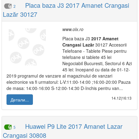
Placa baza J3 2017 Amanet Crangasi
2
Lazăr 30127
www.olx.ro
Placa baza J3
2017
Amanet
Crangasi
Lazăr
30127 Accesorii
Telefoane - Tablete Piese pentru
telefoane si tablete 45 lei
Negociabil Bucuresti, Sectorul 6 Azi
45 lei: Incepand cu data de 01-12-
2019 programul de vanzare al magazinului de vanzari
electronice va fi urmatorul: L-V:11:00-14:00 ;16:00-20:00 Pauza
de masa: 14:00-16:00 S-12:00-14:30 D-Inchis pentru van...
14.12|16:13
Детали...
Huawei P9 Lite 2017 Amanet Lazar
5
Crangasi 30808