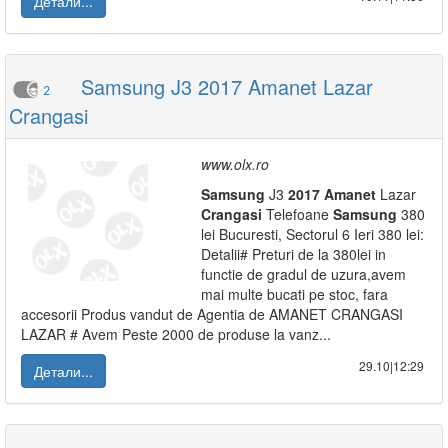
Детали...
Samsung J3 2017 Amanet Lazar
2
Crangasi
www.olx.ro
Samsung
J3
2017
Amanet
Lazar
Crangasi
Telefoane
Samsung
380
lei Bucuresti, Sectorul 6 Ieri 380 lei:
Detalii# Preturi de la 380lei in
functie de gradul de uzura,avem
mai multe bucati pe stoc, fara
accesorii Produs vandut de Agentia de AMANET CRANGASI
LAZAR # Avem Peste 2000 de produse la vanz...
29.10|12:29
Детали...