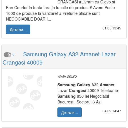
CRANGASI #Livram cu Glovo si
Fan Courier in toata tara,in functie de produs. # Avem Peste
1000 de produse la vanzare! # Preturile afisate sunt
NEGOCIABILE DOAR I...
01.05|13:45
Детали...
Samsung Galaxy A32 Amanet Lazar
2
Crangasi 40009
www.olx.ro
Samsung
Galaxy
A32
Amanet
Lazar
Crangasi
40009 Telefoane
Samsung
850 lei Negociabil
Bucuresti, Sectorul 6 Azi
04.09|14:47
Детали...