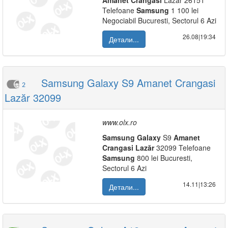
Amanet
Crangasi
Lazar 26151
Telefoane
Samsung
1 100 lei
Negociabil Bucuresti, Sectorul 6 Azi
26.08|19:34
Детали...
Samsung Galaxy S9 Amanet Crangasi
2
Lazăr 32099
www.olx.ro
Samsung
Galaxy
S9
Amanet
Crangasi
Lazăr
32099 Telefoane
Samsung
800 lei Bucuresti,
Sectorul 6 Azi
14.11|13:26
Детали...