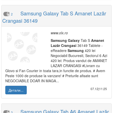
Samsung Galaxy Tab S Amanet Lazăr
2
Crangasi 36149
www.olx.ro
Samsung
Galaxy
Tab S
Amanet
Lazăr
Crangasi
36149 Tablete -
eReadere
Samsung
420 lei
Negociabil Bucuresti, Sectorul 6 Azi
420 lei: Produs vandut de AMANET
LAZAR CRANGASI #Livram cu
Glovo si Fan Courier in toata tara,in functie de produs. # Avem
Peste 1000 de produse la vanzare! # Preturile afisate sunt
NEGOCIABILE DOAR IN MAGA...
07.12|11:25
Детали...
Samsung Galaxy Tab A6 Amanet Lazăr
2