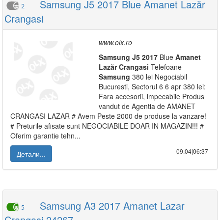
Samsung J5 2017 Blue Amanet Lazăr
2
Crangasi
www.olx.ro
Samsung
J5
2017
Blue
Amanet
Lazăr
Crangasi
Telefoane
Samsung
380 lei Negociabil
Bucuresti, Sectorul 6 6 apr 380 lei:
Fara accesorii, impecabile Produs
vandut de Agentia de AMANET
CRANGASI LAZAR # Avem Peste 2000 de produse la vanzare!
# Preturile afisate sunt NEGOCIABILE DOAR IN MAGAZIN!!! #
Oferim garantie tehn...
09.04|06:37
Детали...
Samsung A3 2017 Amanet Lazar
5
Crangasi 24267