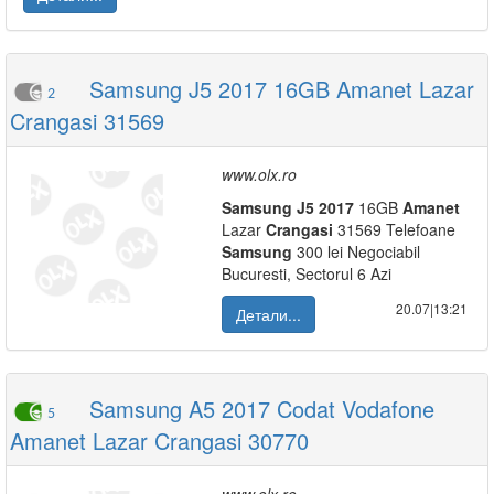
Samsung J5 2017 16GB Amanet Lazar
2
Crangasi 31569
www.olx.ro
Samsung
J5
2017
16GB
Amanet
Lazar
Crangasi
31569 Telefoane
Samsung
300 lei Negociabil
Bucuresti, Sectorul 6 Azi
20.07|13:21
Детали...
Samsung A5 2017 Codat Vodafone
5
Amanet Lazar Crangasi 30770