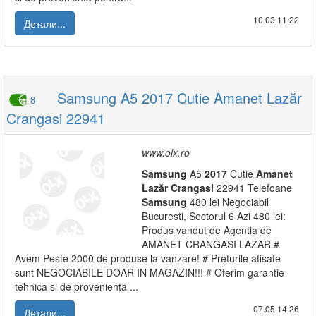
10.03|11:22
Детали...
Samsung A5 2017 Cutie Amanet Lazăr
8
Crangasi 22941
www.olx.ro
Samsung
A5
2017
Cutie
Amanet
Lazăr
Crangasi
22941 Telefoane
Samsung
480 lei Negociabil
Bucuresti, Sectorul 6 Azi 480 lei:
Produs vandut de Agentia de
AMANET CRANGASI LAZAR #
Avem Peste 2000 de produse la vanzare! # Preturile afisate
sunt NEGOCIABILE DOAR IN MAGAZIN!!! # Oferim garantie
tehnica si de provenienta ...
07.05|14:26
Детали...