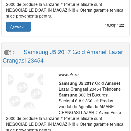
2000 de produse la vanzare! # Preturile afisate sunt
NEGOCIABILE DOAR IN MAGAZIN!!! # Oferim garantie tehnica
si de provenienta pentru...
10.03|11:22
Детали...
Samsung J5 2017 Gold Amanet Lazar
2
Crangasi 23454
www.olx.ro
Samsung
J5
2017
Gold
Amanet
Lazar
Crangasi
23454 Telefoane
Samsung
360 lei Bucuresti,
Sectorul 6 Azi 360 lei: Produs
vandut de Agentia de AMANET
CRANGASI LAZAR # Avem Peste
2000 de produse la vanzare! # Preturile afisate sunt
NEGOCIABILE DOAR IN MAGAZIN!!! # Oferim garantie tehnica
si de provenienta pentru...