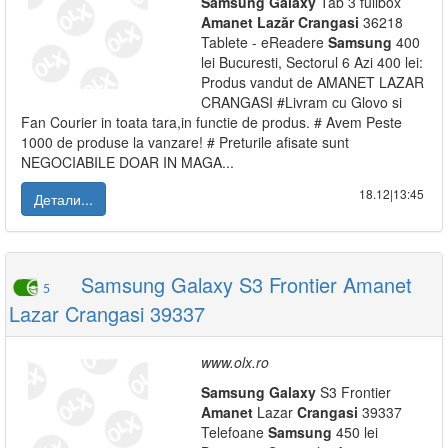
Samsung
Galaxy
Tab 3 fullbox
Amanet
Lazăr
Crangasi
36218
Tablete - eReadere
Samsung
400
lei Bucuresti, Sectorul 6 Azi 400 lei:
Produs vandut de AMANET LAZAR
CRANGASI #Livram cu Glovo si
Fan Courier in toata tara,in functie de produs. # Avem Peste
1000 de produse la vanzare! # Preturile afisate sunt
NEGOCIABILE DOAR IN MAGA...
18.12|13:45
Детали...
Samsung Galaxy S3 Frontier Amanet
5
Lazar Crangasi 39337
www.olx.ro
Samsung
Galaxy
S3 Frontier
Amanet
Lazar
Crangasi
39337
Telefoane
Samsung
450 lei