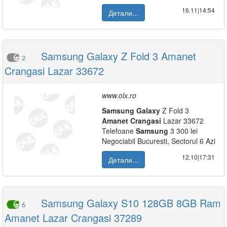
16.11|14:54
Детали...
Samsung Galaxy Z Fold 3 Amanet
2
Crangasi Lazar 33672
www.olx.ro
Samsung
Galaxy
Z Fold 3
Amanet
Crangasi
Lazar 33672
Telefoane
Samsung
3 300 lei
Negociabil Bucuresti, Sectorul 6 Azi
12.10|17:31
Детали...
Samsung Galaxy S10 128GB 8GB Ram
6
Amanet Lazar Crangasi 37289