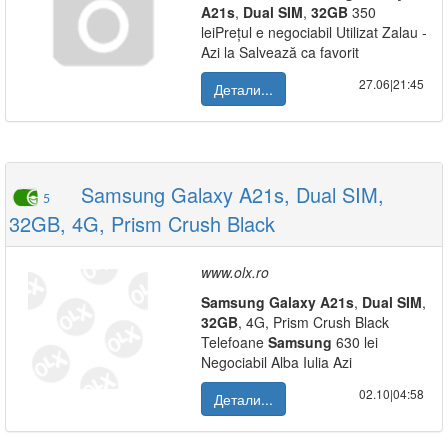
A21s
,
Dual
SIM
,
32GB
350
leiPrețul e negociabil Utilizat Zalau -
Azi la Salvează ca favorit
27.06|21:45
Детали...
Samsung Galaxy A21s, Dual SIM,
5
32GB, 4G, Prism Crush Black
www.olx.ro
Samsung
Galaxy
A21s
,
Dual
SIM
,
32GB
, 4G, Prism Crush Black
Telefoane
Samsung
630 lei
Negociabil Alba Iulia Azi
02.10|04:58
Детали...