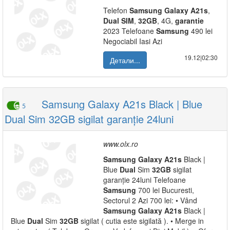
Telefon
Samsung
Galaxy
A21s
,
Dual
SIM
,
32GB
, 4G,
garantie
2023 Telefoane
Samsung
490 lei
Negociabil Iasi Azi
19.12|02:30
Детали...
Samsung Galaxy A21s Black | Blue
5
Dual Sim 32GB sigilat garanție 24luni
www.olx.ro
Samsung
Galaxy
A21s
Black |
Blue
Dual
Sim
32GB
sigilat
garanție 24luni Telefoane
Samsung
700 lei Bucuresti,
Sectorul 2 Azi 700 lei: • Vând
Samsung
Galaxy
A21s
Black |
Blue
Dual
Sim
32GB
sigilat ( cutia este sigilată ). • Merge in