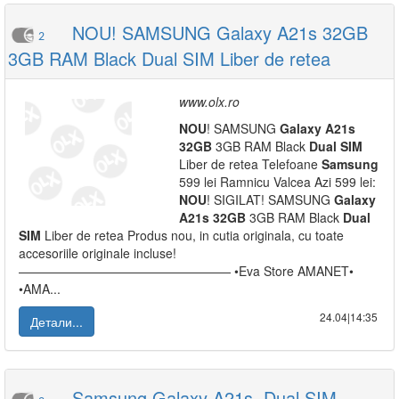
NOU! SAMSUNG Galaxy A21s 32GB
2
3GB RAM Black Dual SIM Liber de retea
www.olx.ro
NOU
! SAMSUNG
Galaxy
A21s
32GB
3GB RAM Black
Dual
SIM
Liber de retea Telefoane
Samsung
599 lei Ramnicu Valcea Azi 599 lei:
NOU
! SIGILAT! SAMSUNG
Galaxy
A21s
32GB
3GB RAM Black
Dual
SIM
Liber de retea Produs nou, in cutia originala, cu toate
accesoriile originale incluse!
————————————————— •Eva Store AMANET•
•AMA...
24.04|14:35
Детали...
Samsung Galaxy A21s, Dual SIM,