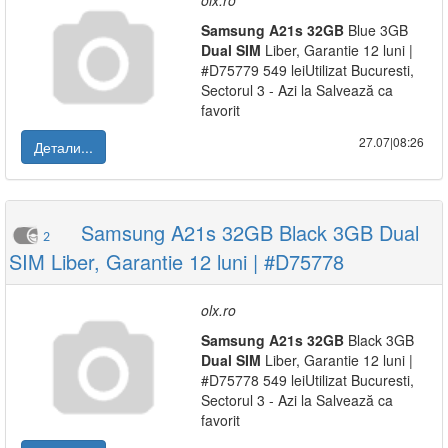
olx.ro
Samsung
A21s
32GB
Blue 3GB
Dual
SIM
Liber, Garantie 12 luni |
#D75779 549 leiUtilizat Bucuresti,
Sectorul 3 - Azi la Salvează ca
favorit
27.07|08:26
Детали...
Samsung A21s 32GB Black 3GB Dual
2
SIM Liber, Garantie 12 luni | #D75778
olx.ro
Samsung
A21s
32GB
Black 3GB
Dual
SIM
Liber, Garantie 12 luni |
#D75778 549 leiUtilizat Bucuresti,
Sectorul 3 - Azi la Salvează ca
favorit