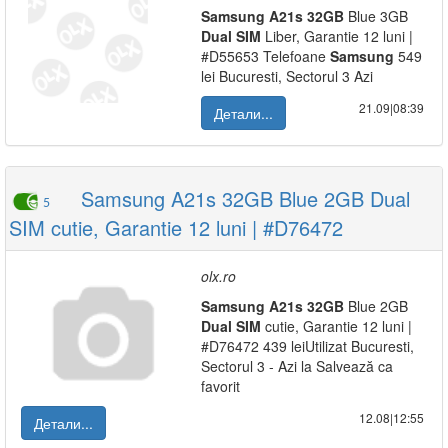
Samsung
A21s
32GB
Blue 3GB
Dual
SIM
Liber, Garantie 12 luni |
#D55653 Telefoane
Samsung
549
lei Bucuresti, Sectorul 3 Azi
21.09|08:39
Детали...
Samsung A21s 32GB Blue 2GB Dual
5
SIM cutie, Garantie 12 luni | #D76472
olx.ro
Samsung
A21s
32GB
Blue 2GB
Dual
SIM
cutie, Garantie 12 luni |
#D76472 439 leiUtilizat Bucuresti,
Sectorul 3 - Azi la Salvează ca
favorit
12.08|12:55
Детали...