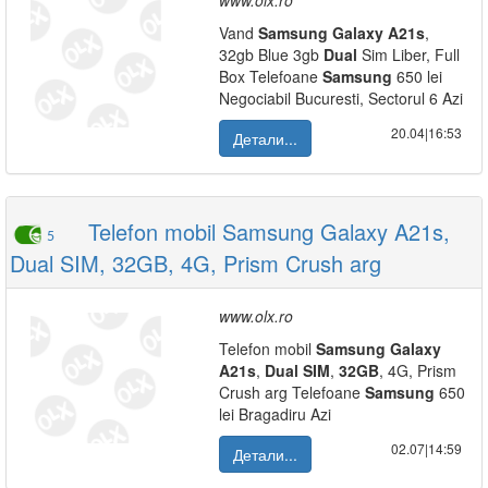
www.olx.ro
Vand
Samsung
Galaxy
A21s
,
32gb Blue 3gb
Dual
Sim Liber, Full
Box Telefoane
Samsung
650 lei
Negociabil Bucuresti, Sectorul 6 Azi
20.04|16:53
Детали...
Telefon mobil Samsung Galaxy A21s,
5
Dual SIM, 32GB, 4G, Prism Crush arg
www.olx.ro
Telefon mobil
Samsung
Galaxy
A21s
,
Dual
SIM
,
32GB
, 4G, Prism
Crush arg Telefoane
Samsung
650
lei Bragadiru Azi
02.07|14:59
Детали...