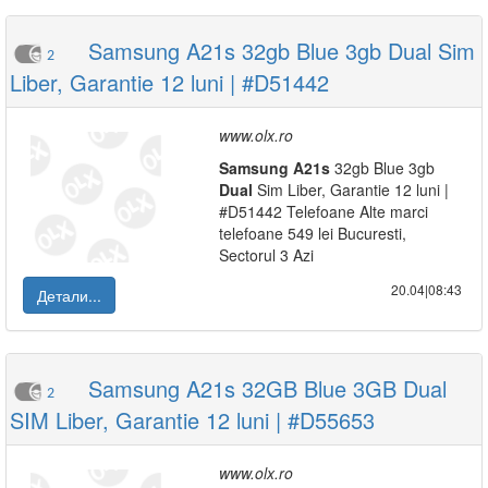
Samsung A21s 32gb Blue 3gb Dual Sim
2
Liber, Garantie 12 luni | #D51442
www.olx.ro
Samsung
A21s
32gb Blue 3gb
Dual
Sim Liber, Garantie 12 luni |
#D51442 Telefoane Alte marci
telefoane 549 lei Bucuresti,
Sectorul 3 Azi
20.04|08:43
Детали...
Samsung A21s 32GB Blue 3GB Dual
2
SIM Liber, Garantie 12 luni | #D55653
www.olx.ro