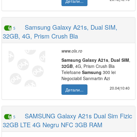
Детали...
Samsung Galaxy A21s, Dual SIM,
5
32GB, 4G, Prism Crush Bla
www.olx.ro
Samsung
Galaxy
A21s
,
Dual
SIM
,
32GB
, 4G, Prism Crush Bla
Telefoane
Samsung
300 lei
Negociabil Sanmartin Azi
20.04|10:40
Детали...
SAMSUNG Galaxy A21s Dual Sim Fizic
5
32GB LTE 4G Negru NFC 3GB RAM