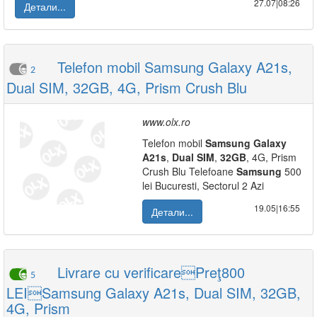
27.07|08:26
Детали...
Telefon mobil Samsung Galaxy A21s,
2
Dual SIM, 32GB, 4G, Prism Crush Blu
www.olx.ro
Telefon mobil
Samsung
Galaxy
A21s
,
Dual
SIM
,
32GB
, 4G, Prism
Crush Blu Telefoane
Samsung
500
lei Bucuresti, Sectorul 2 Azi
19.05|16:55
Детали...
Livrare cu verificarePreţ800
5
LEISamsung Galaxy A21s, Dual SIM, 32GB,
4G, Prism