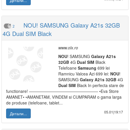
Детали...
NOU! SAMSUNG Galaxy A21s 32GB
2
4G Dual SIM Black
www.olx.ro
NOU
! SAMSUNG
Galaxy
A21s
32GB
4G
Dual
SIM
Black
Telefoane
Samsung
699 lei
Ramnicu Valcea Azi 699 lei:
NOU
!
SAMSUNG
Galaxy
A21s
32GB
4G
Dual
SIM
Black In perfecta stare de
functionare! ————————————————— •Eva Store
AMANET• •AMANETAM, VINDEM si CUMPARAM o gama larga
de produse (telefoane, tablet...
05.01|19:17
Детали...