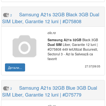
Samsung A21s 32GB Black 3GB Dual
2
SIM Liber, Garantie 12 luni | #D75808
olx.ro
Samsung
A21s
32GB
Black 3GB
Dual
SIM
Liber, Garantie 12 luni |
#D75808 449 leiUtilizat Bucuresti,
Sectorul 3 - Azi la Salvează ca
favorit
27.07|09:05
Детали...
Samsung A21s 32GB Blue 3GB Dual
2
SIM Liber, Garantie 12 luni | #D75779