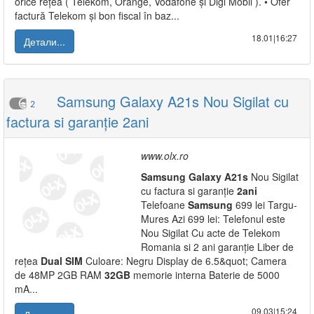
orice rețea ( Telekom, Orange, Vodafone și Digi Mobil ). • Ofer
factură Telekom și bon fiscal în baz...
18.01|16:27
Детали...
Samsung Galaxy A21s Nou Sigilat cu
2
factura si garanție 2ani
www.olx.ro
Samsung
Galaxy
A21s
Nou Sigilat
cu factura si garanție
2ani
Telefoane
Samsung
699 lei Targu-
Mures Azi 699 lei: Telefonul este
Nou Sigilat Cu acte de Telekom
Romania si 2 ani garanție Liber de
rețea
Dual
SIM
Culoare: Negru Display de 6.5&quot; Camera
de 48MP 2GB RAM
32GB
memorie interna Baterie de 5000
mA...
09.03|15:24