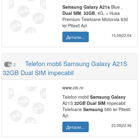
Samsung
Galaxy
A21s
Blue ,
Dual
SIM
,
32GB
, 4G, + Husa
Premium Telefoane Motorola 630
lei Pitesti Azi
15.09|22:04
Детали...
Telefon mobil Samsung Galaxy A21S
2
32GB Dual SIM impecabil
www.olx.ro
Telefon mobil
Samsung
Galaxy
A21S
32GB
Dual
SIM
impecabil
Telefoane
Samsung
580 lei Pitesti
Azi
23.09|22:36
Детали...