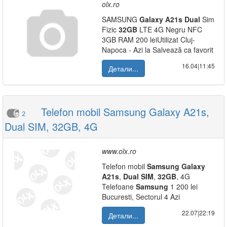
olx.ro
SAMSUNG
Galaxy
A21s
Dual
Sim
Fizic
32GB
LTE 4G Negru NFC
3GB RAM 200 leiUtilizat Cluj-
Napoca - Azi la Salvează ca favorit
16.04|11:45
Детали...
Telefon mobil Samsung Galaxy A21s,
2
Dual SIM, 32GB, 4G
www.olx.ro
Telefon mobil
Samsung
Galaxy
A21s
,
Dual
SIM
,
32GB
, 4G
Telefoane
Samsung
1 200 lei
Bucuresti, Sectorul 4 Azi
22.07|22:19
Детали...