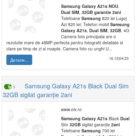
Samsung
Galaxy
A21s
NOU
,
Dual
SIM
,
32GB
garantie
2ani
Telefoane
Samsung
820 lei Lugoj
Azi 820 lei: Telefon mobil
Samsung
Galaxy
A21s
,
Dual
SIM
,
32GB
, 4G
Camera foto principala are o
rezolutie mare de 48MP perfecta pentru fotografii detaliate si
clare pe timp de zi si noapte. Camera foto cu unghi U...
16.12|04:23
Детали...
Samsung Galaxy A21s Black Dual Sim
5
32GB sigilat garanție 2ani
www.olx.ro
Samsung
Galaxy
A21s
Black
Dual
Sim
32GB
sigilat garanție
2ani
Telefoane
Samsung
700 lei