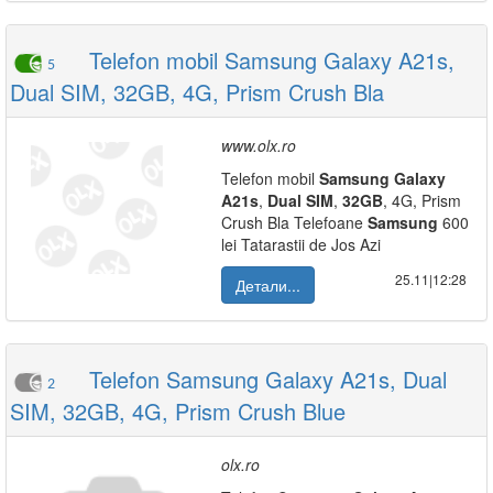
Telefon mobil Samsung Galaxy A21s,
5
Dual SIM, 32GB, 4G, Prism Crush Bla
www.olx.ro
Telefon mobil
Samsung
Galaxy
A21s
,
Dual
SIM
,
32GB
, 4G, Prism
Crush Bla Telefoane
Samsung
600
lei Tatarastii de Jos Azi
25.11|12:28
Детали...
Telefon Samsung Galaxy A21s, Dual
2
SIM, 32GB, 4G, Prism Crush Blue
olx.ro