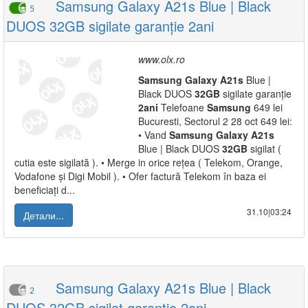
Samsung Galaxy A21s Blue | Black
5
DUOS 32GB sigilate garanție 2ani
www.olx.ro
Samsung
Galaxy
A21s
Blue |
Black DUOS
32GB
sigilate garanție
2ani
Telefoane
Samsung
649 lei
Bucuresti, Sectorul 2 28 oct 649 lei:
• Vand
Samsung
Galaxy
A21s
Blue | Black DUOS
32GB
sigilat (
cutia este sigilată ). • Merge in orice rețea ( Telekom, Orange,
Vodafone și Digi Mobil ). • Ofer factură Telekom în baza ei
beneficiați d...
31.10|03:24
Детали...
Samsung Galaxy A21s Blue | Black
2
DUOS 32GB sigilat garanție 2ani