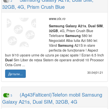
2
32GB, 4G, Prism Crush Blue
www.olx.ro
Samsung
Galaxy
A21s
,
Dual
SIM
,
32GB
, 4G, Prism Crush Blue
Telefoane
Samsung
580 lei
Negociabil Alba Iulia Azi 580 lei:
Vând
Samsung
A21S in stare
perfecta de funcționare ! Aspect
bun 9/10 ușoare urme de uzura pe capac spate ! Ecran 6.5 Inch
Dual
Sim Liber de rețea Sistem de operare android 10 Procesor
Octa-Core ...
30.04|01:21
Детали...
(Ag43Falticeni)Telefon mobil Samsung
5
Galaxy A21s, Dual SIM, 32GB, 4G