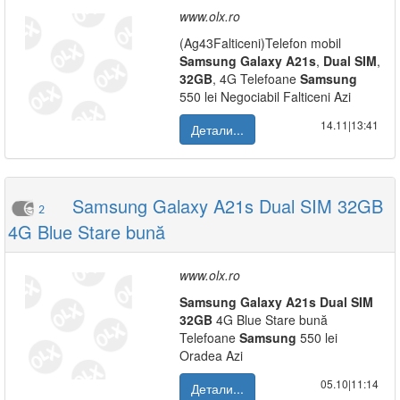
www.olx.ro
(Ag43Falticeni)Telefon mobil
Samsung
Galaxy
A21s
,
Dual
SIM
,
32GB
, 4G Telefoane
Samsung
550 lei Negociabil Falticeni Azi
14.11|13:41
Детали...
Samsung Galaxy A21s Dual SIM 32GB
2
4G Blue Stare bună
www.olx.ro
Samsung
Galaxy
A21s
Dual
SIM
32GB
4G Blue Stare bună
Telefoane
Samsung
550 lei
Oradea Azi
05.10|11:14
Детали...