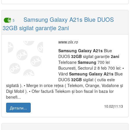
Samsung Galaxy A21s Blue DUOS
5
32GB sigilat garanție 2ani
www.olx.ro
Samsung
Galaxy
A21s
Blue
DUOS
32GB
sigilat garanție
2ani
Telefoane
Samsung
700 lei
Bucuresti, Sectorul 2 8 feb 700 lei: •
Vând
Samsung
Galaxy
A21s
Blue
DUOS
32GB
sigilat ( cutia este
sigilată ). • Merge in orice rețea ( Telekom, Orange, Vodafone și
Digi Mobil ). • Ofer factură Telekom și bon fiscal în baza lor
benefi...
10.02|11:13
Детали...