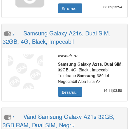
08.09|13:54
Детали...
Samsung Galaxy A21s, Dual SIM,
2
32GB, 4G, Black, Impecabil
www.olx.ro
Samsung
Galaxy
A21s
,
Dual
SIM
,
32GB
, 4G, Black , Impecabil
Telefoane
Samsung
680 lei
Negociabil Alba Iulia Azi
16.11|03:58
Детали...
Vând Samsung Galaxy A21s 32GB,
2
3GB RAM, Dual SIM, Negru