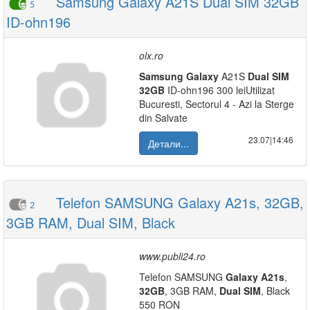
Samsung Galaxy A21S Dual SIM 32GB
5
ID-ohn196
olx.ro
Samsung
Galaxy
A21S
Dual
SIM
32GB
ID-ohn196 300 leiUtilizat
Bucuresti, Sectorul 4 - Azi la Sterge
din Salvate
23.07|14:46
Детали...
Telefon SAMSUNG Galaxy A21s, 32GB,
2
3GB RAM, Dual SIM, Black
www.publi24.ro
Telefon SAMSUNG
Galaxy
A21s
,
32GB
, 3GB RAM,
Dual
SIM
, Black
550 RON