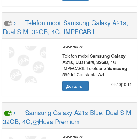
Telefon mobil Samsung Galaxy A21s,
2
Dual SIM, 32GB, 4G, IMPECABIL
www.olx.ro
Telefon mobil
Samsung
Galaxy
A21s
,
Dual
SIM
,
32GB
, 4G,
IMPECABIL Telefoane
Samsung
599 lei Constanta Azi
09.10|10:44
Детали...
Samsung Galaxy A21s Blue, Dual SIM,
5
32GB, 4G,Husa Premium
www.olx.ro