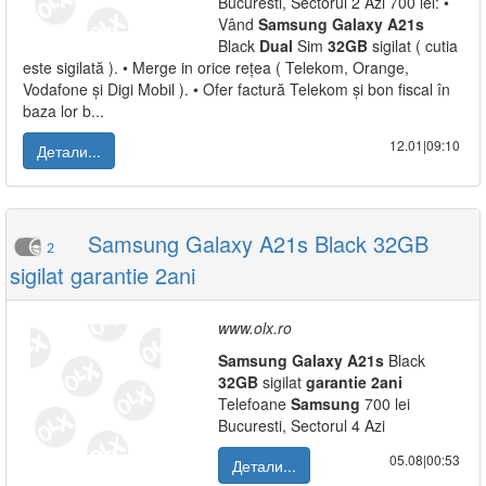
Bucuresti, Sectorul 2 Azi 700 lei: •
Vând
Samsung
Galaxy
A21s
Black
Dual
Sim
32GB
sigilat ( cutia
este sigilată ). • Merge in orice rețea ( Telekom, Orange,
Vodafone și Digi Mobil ). • Ofer factură Telekom și bon fiscal în
baza lor b...
12.01|09:10
Детали...
Samsung Galaxy A21s Black 32GB
2
sigilat garantie 2ani
www.olx.ro
Samsung
Galaxy
A21s
Black
32GB
sigilat
garantie
2ani
Telefoane
Samsung
700 lei
Bucuresti, Sectorul 4 Azi
05.08|00:53
Детали...