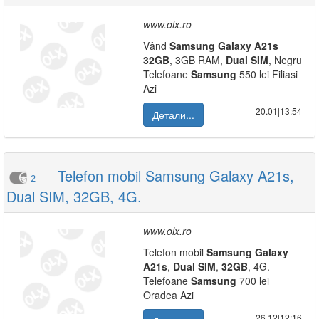
www.olx.ro
Vând
Samsung
Galaxy
A21s
32GB
, 3GB RAM,
Dual
SIM
, Negru
Telefoane
Samsung
550 lei Filiasi
Azi
20.01|13:54
Детали...
Telefon mobil Samsung Galaxy A21s,
2
Dual SIM, 32GB, 4G.
www.olx.ro
Telefon mobil
Samsung
Galaxy
A21s
,
Dual
SIM
,
32GB
, 4G.
Telefoane
Samsung
700 lei
Oradea Azi
26.12|12:16