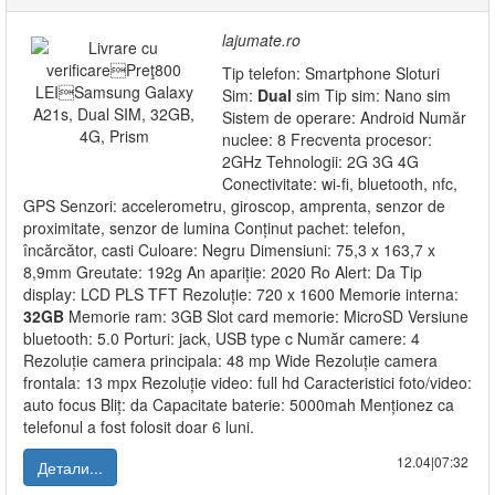
lajumate.ro
Tip telefon: Smartphone Sloturi
Sim:
Dual
sim Tip sim: Nano sim
Sistem de operare: Android Număr
nuclee: 8 Frecventa procesor:
2GHz Tehnologii: 2G 3G 4G
Conectivitate: wi-fi, bluetooth, nfc,
GPS Senzori: accelerometru, giroscop, amprenta, senzor de
proximitate, senzor de lumina Conținut pachet: telefon,
încărcător, casti Culoare: Negru Dimensiuni: 75,3 x 163,7 x
8,9mm Greutate: 192g An apariție: 2020 Ro Alert: Da Tip
display: LCD PLS TFT Rezoluție: 720 x 1600 Memorie interna:
32GB
Memorie ram: 3GB Slot card memorie: MicroSD Versiune
bluetooth: 5.0 Porturi: jack, USB type c Număr camere: 4
Rezoluție camera principala: 48 mp Wide Rezoluție camera
frontala: 13 mpx Rezoluție video: full hd Caracteristici foto/video:
auto focus Bliț: da Capacitate baterie: 5000mah Menționez ca
telefonul a fost folosit doar 6 luni.
12.04|07:32
Детали...