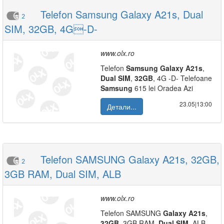
Telefon Samsung Galaxy A21s, Dual
2
SIM, 32GB, 4G-D-
www.olx.ro
Telefon
Samsung
Galaxy
A21s
,
Dual
SIM
,
32GB
, 4G -D- Telefoane
Samsung
615 lei Oradea Azi
23.05|13:00
Детали...
Telefon SAMSUNG Galaxy A21s, 32GB,
2
3GB RAM, Dual SIM, ALB
www.olx.ro
Telefon SAMSUNG
Galaxy
A21s
,
32GB
, 3GB RAM,
Dual
SIM
, ALB