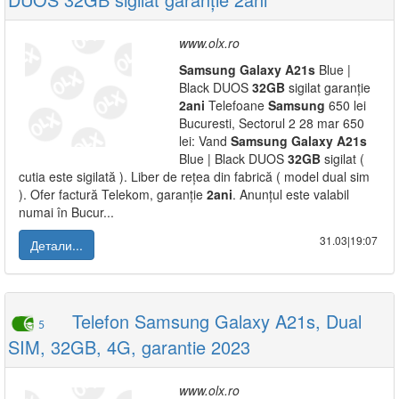
www.olx.ro
Samsung
Galaxy
A21s
Blue |
Black DUOS
32GB
sigilat garanție
2ani
Telefoane
Samsung
650 lei
Bucuresti, Sectorul 2 28 mar 650
lei: Vand
Samsung
Galaxy
A21s
Blue | Black DUOS
32GB
sigilat (
cutia este sigilată ). Liber de rețea din fabrică ( model dual sim
). Ofer factură Telekom, garanție
2ani
. Anunțul este valabil
numai în Bucur...
31.03|19:07
Детали...
Telefon Samsung Galaxy A21s, Dual
5
SIM, 32GB, 4G, garantie 2023
www.olx.ro