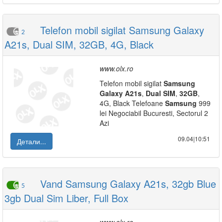
Telefon mobil sigilat Samsung Galaxy
2
A21s, Dual SIM, 32GB, 4G, Black
www.olx.ro
Telefon mobil sigilat
Samsung
Galaxy
A21s
,
Dual
SIM
,
32GB
,
4G, Black Telefoane
Samsung
999
lei Negociabil Bucuresti, Sectorul 2
Azi
09.04|10:51
Детали...
Vand Samsung Galaxy A21s, 32gb Blue
5
3gb Dual Sim Liber, Full Box