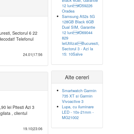
Black 6GB, Garantie
12 luni#D59226
Oradea
Samsung A52s 5G
128GB Black 6GB
Dual SIM, Garantie
12 luni#D69044
resti, Sectorul 6 22
829
ecodat! Telefonul
leiUtilizatBucuresti,
Sectorul 3 - Azi la
15: 10Salve
24.01|17:56
Alte cereri
Smartwatch Garmin
735 XT si Garmin
Vivoactive 3
Lupa, cu iluminare
0 lei Pitesti Azi 3
LED - 10x-21mm -
ilata , clientul
MG21002
19.10|23:06