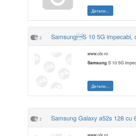
Детали...
SamsungS 10 5G impecabi, ca n
2
www.olx.ro
Samsung
S 10 5G impeca
Детали...
Samsung Galaxy a52s 128 cu 
2
www.olx.ro