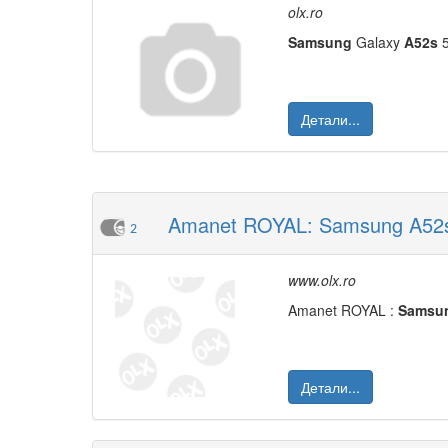
olx.ro
Samsung
Galaxy
A52s
5
Детали...
Amanet ROYAL: Samsung A52s 
2
www.olx.ro
Amanet ROYAL :
Samsu
Детали...