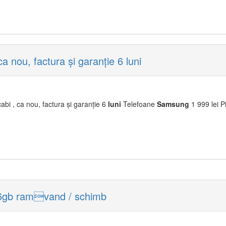
ou, factura și garanție 6 luni
bi , ca nou, factura și garanție 6
luni
Telefoane
Samsung
1 999 lei Pi
6gb ramvand / schimb