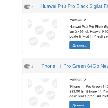
Huawei P40 Pro Black Sigilat F
2
www.olx.ro
Huawei P40 Pro Black
Si
ian 2 499 lei: Huawei P4
poate fi livrat in Pitesti
Детали...
iPhone 11 Pro Green 64Gb Never
2
www.olx.ro
iPhone 11 Pro Green 64
999,90 lei: iPhone 11 P
desigileaza produsul Pretu
Детали...