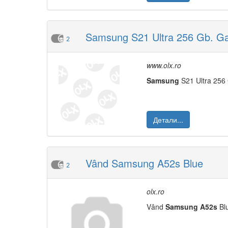
Samsung S21 Ultra 256 Gb. Gar
2
www.olx.ro
Samsung
S21 Ultra 256 
Детали...
Vând Samsung A52s Blue
2
olx.ro
Vând
Samsung
A52s
Blu