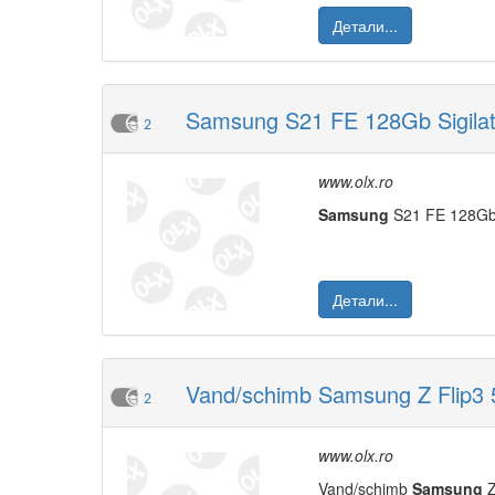
Детали...
Samsung S21 FE 128Gb Sigilat 
2
www.olx.ro
Samsung
S21 FE 128G
Детали...
Vand/schimb Samsung Z Flip3 5
2
www.olx.ro
Vand/schimb
Samsung
Z