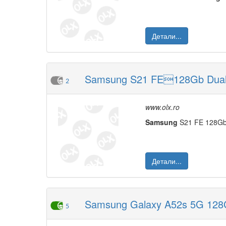
Детали...
Samsung S21 FE128Gb Dual Sim
2
www.olx.ro
Samsung
S21 FE 128Gb
Детали...
Samsung Galaxy A52s 5G 128
5