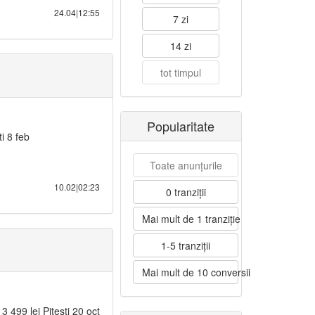
24.04|12:55
7 zi
14 zi
tot timpul
Popularitate
ti 8 feb
Toate anunțurile
10.02|02:23
0 tranziții
Mai mult de 1 tranziție
1-5 tranziții
Mai mult de 10 conversii
3 499 lei Pitesti 20 oct