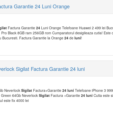
actura Garantie 24 Luni Orange
gilat
Factura Garantie
24
Luni Orange Telefoane Huawei 2 499 lei Bucu
0 Pro Black 8GB ram 256GB rom Cumparatorul desigileaza cutia! Este d
 sau Bucuresti. Factura Garantie la Orange
24
de
luni
!
lock Sigilat Factura Garantie 24 luni
Gb Neverlock
Sigilat
Factura+Garantie
24
luni
Telefoane iPhone 3 999,9
ro Green 64Gb Neverlock
Sigilat
Factura +Garantie
24
luni
Cutia este sig
l este fix 4000 lei