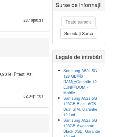
Surse de informații
23.10|00:31
Toate sursele
Selectați Sursă
Legate de întrebări
Samsung A52s 5G
90 lei Pitesti Azi
128 GB6
RAMGarantie 12
LUNIDOM -
Mobile
02.04|17:01
Samsung A52s 5G
128GB Black 6GB
Dual SIM, Garantie
12 luni
Samsung A52s 5G
128GB Awesome
Black 6GB, Garantie
12 luni