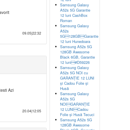
Samsung Galaxy
A52s 5G Garantie
vorit
12 luni CashBox
Roman
Samsung Galaxy
A52s
09.05|22:32
5G128GBGarantie
12 luni Hunedoara
Samsung A52s 5G
128GB Awesome
Black 6GB, Garantie
12 luni#D59226
Samsung Galaxy
A52s 5G NOI cu
GARANȚIE 12 LUNI
și Cadou Folie și
Husă
testi Azi
Samsung Galaxy
A52s 5G
NOIGARANȚIE
12 LUNICadou
20.04|12:05
Folie și Husă Tecuci
Samsung A52s 5G
128GB Awesome