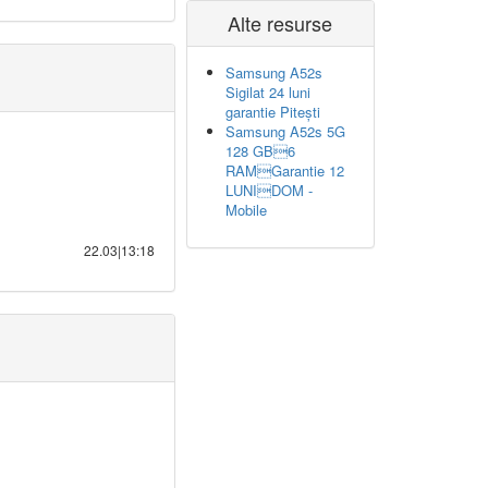
Alte resurse
Samsung A52s
Sigilat 24 luni
garantie Pitești
Samsung A52s 5G
128 GB6
RAMGarantie 12
LUNIDOM -
Mobile
22.03|13:18