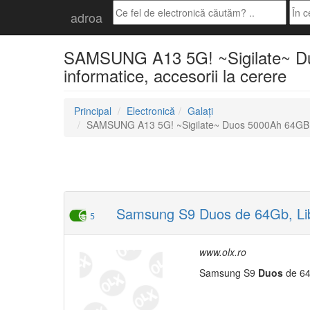
adroa
SAMSUNG A13 5G! ~Sigilate~ Duos
informatice, accesorii la cerere
Principal
Electronică
Galați
SAMSUNG A13 5G! ~Sigilate~ Duos 5000Ah 64GB
Samsung S9 Duos de 64Gb, Libe
5
www.olx.ro
Samsung S9
Duos
de 64G