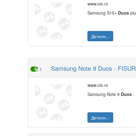
www.olx.ro
Samsung S10+
Duos
plu
Детали...
Samsung Note 9 Duos - FISU
5
www.olx.ro
Samsung Note 9
Duos
- 
Детали...