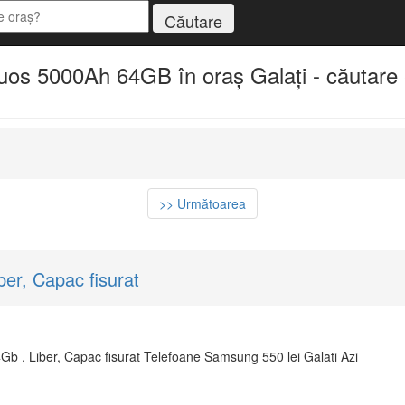
 5000Ah 64GB în oraș Galați - căutare e
>> Următoarea
r, Capac fisurat
b , Liber, Capac fisurat Telefoane Samsung 550 lei Galati Azi