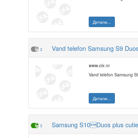
Детали...
Vand telefon Samsung S9 Duo
2
www.olx.ro
Vand telefon Samsung 
Детали...
Samsung S10Duos plus cutie 
5