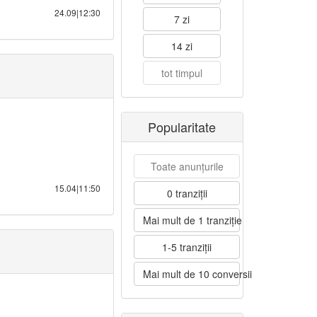
24.09|12:30
7 zi
14 zi
tot timpul
Popularitate
Toate anunțurile
15.04|11:50
0 tranziții
Mai mult de 1 tranziție
1-5 tranziții
Mai mult de 10 conversii