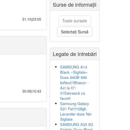
Surse de informații
31.10|23:05
Toate sursele
Selectați Sursă
Legate de întrebări
SAMSUNG A14
Black ~Sigilate~
Duos 64GB 699
leiNouBrasov -
Azi la 07:
30.06|10:43
31Salvează ca
favorit
Samsung Galaxy
S21 Fe128gb
Lavander duos Noi
Sigilate
SAMSUNG A33 5G
Sigilate Duos Black