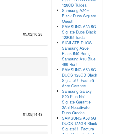
128GB Tulcea
Samsung A20E
i
Black Duos Sigilate
Onești
SAMSUNG A33 5G
Sigilate Duos Black
05.02|16:28
128GB Turda
SIGILATE DUOS
Samsung A20e
Black 549 Ron și
Samsung A10 Blue
499 Ron!
SAMSUNG A53 5G
DUOS 128GB Black
Sigilate! !! Factură
Acte Garanție
Samsung Galaxy
S20 Plus Noi
Sigilate Garanție
2Ani Neactivate
Duos Oradea
01.05|14:43
SAMSUNG A53 5G
DUOS 128GB Black
Sigilate! !! Factură