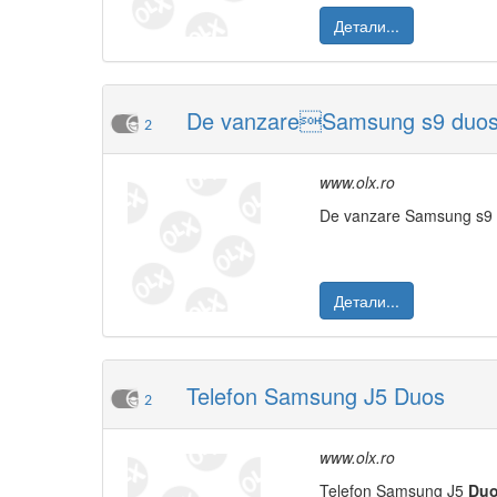
Детали...
De vanzareSamsung s9 duo
2
www.olx.ro
De vanzare Samsung s9 d
Детали...
Telefon Samsung J5 Duos
2
www.olx.ro
Telefon Samsung J5
Du