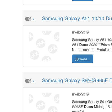
Samsung Galaxy A51 10/10 Duo
2
www.olx.ro
Samsung Galaxy A51 10
A51
Duos
2020 **Prism Bl
Nu fac schimb! Pretul este
Детали...
Samsung Galaxy S9G965F Duo
2
www.olx.ro
Samsung Galaxy S9+ G
G965F
Duos
MidnightBlac
este fix!