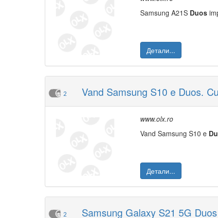
Samsung A21S
Duos
imp
Детали...
Vand Samsung S10 e Duos. Cutie
2
www.olx.ro
Vand Samsung S10 e
Du
Детали...
Samsung Galaxy S21 5G Duos 
2