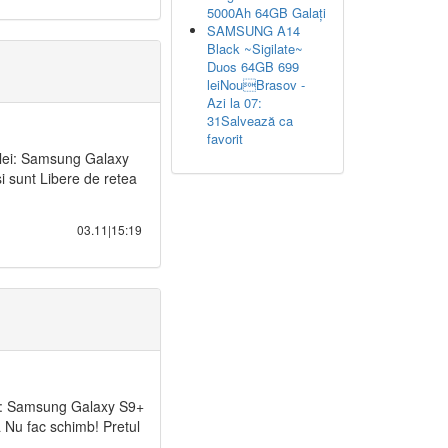
5000Ah 64GB Galați
SAMSUNG A14
Black ~Sigilate~
Duos 64GB 699
leiNouBrasov -
Azi la 07:
31Salvează ca
favorit
 lei: Samsung Galaxy
i sunt Libere de retea
03.11|15:19
ei: Samsung Galaxy S9+
a Nu fac schimb! Pretul