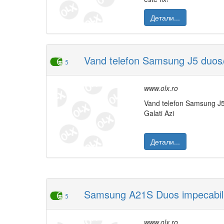
Детали...
Vand telefon Samsung J5 duos
5
www.olx.ro
Vand telefon Samsung J5 d
Galati Azi
Детали...
Samsung A21S Duos impecabil 
5
www.olx.ro