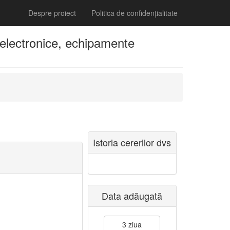
Despre proiect
Politica de confidențialitate
lectronice, echipamente
Istoria cererilor dvs
Data adăugată
3 ziua