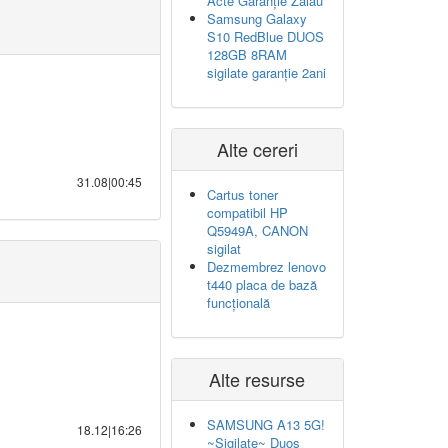
Acte Garanție Zalău
Samsung Galaxy
S10 RedBlue DUOS
128GB 8RAM
sigilate garanție 2ani
Alte cereri
31.08|00:45
Cartus toner
compatibil HP
Q5949A, CANON
sigilat
Dezmembrez lenovo
t440 placa de bază
funcțională
Alte resurse
SAMSUNG A13 5G!
18.12|16:26
~Sigilate~ Duos