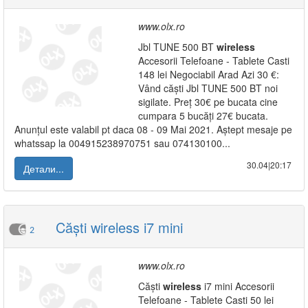
www.olx.ro
Jbl TUNE 500 BT
wireless
Accesorii Telefoane - Tablete Casti
148 lei Negociabil Arad Azi 30 €:
Vând căști Jbl TUNE 500 BT noi
sigilate. Preț 30€ pe bucata cine
cumpara 5 bucăți 27€ bucata.
Anunțul este valabil pt daca 08 - 09 Mai 2021. Aștept mesaje pe
whatssap la 004915238970751 sau 074130100...
30.04|20:17
Детали...
Căști wireless i7 mini
2
www.olx.ro
Căști
wireless
i7 mini Accesorii
Telefoane - Tablete Casti 50 lei