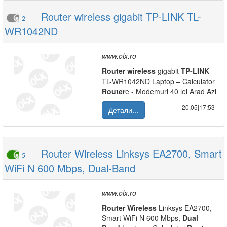
Router wireless gigabit TP-LINK TL-
2
WR1042ND
www.olx.ro
Router
wireless
gigabit
TP-LINK
TL-WR1042ND Laptop – Calculator
Router
e - Modemuri 40 lei Arad Azi
20.05|17:53
Детали...
Router Wireless Linksys EA2700, Smart
5
WiFi N 600 Mbps, Dual-Band
www.olx.ro
Router
Wireless
Linksys EA2700,
Smart WiFi N 600 Mbps,
Dual
-