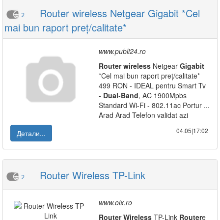
Router wireless Netgear Gigabit *Cel
2
mai bun raport preț/calitate*
www.publi24.ro
Router
wireless
Netgear
Gigabit
*Cel mai bun raport preț/calitate*
499 RON - IDEAL pentru Smart Tv
-
Dual
-
Band
, AC 1900Mpbs
Standard Wi-Fi - 802.11ac Portur ...
Arad Arad Telefon validat azi
04.05|17:02
Детали...
Router Wireless TP-Link
2
www.olx.ro
Router
Wireless
TP-Link
Router
e