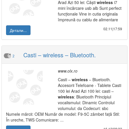
Arad Azi 50 lei: Căști
wireless
i7
mini încărcare usb alb Sunt perfect
funcționale Vine in cutia originala
împreună cu cablu de alimentare
02.11|17:59
Детали...
Casti – wireless – Bluetooth.
2
www.olx.ro
Casti –
wireless
– Bluetooth.
Accesorii Telefoane - Tablete Casti
100 lei Arad Azi 100 lei: casti –
wireless
: Bluetooth Principiul
vocalismului: Dinamic Controlul
volumului: da Codecuri: sbc
Numele mărcii: OEM Număr de model: F9-5C zâmbet față Stil:
În ureche, TWS Comunicare: ...
16.12|08:32