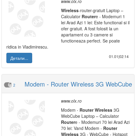
www.olx.ro
Wireless
-router-gratuit Laptop –
Calculator
Router
e - Modemuri 1
lei Arad Azi 1 lei: Este functional si il
ofer gratuit. A fost folosit la un
apartament cu 3 camere si
functioneaza perfect. Se poate
ridica in Vladimirescu.
01.01|02:14
Детали...
Modem - Router Wireless 3G WebCube
2
www.olx.ro
Modem -
Router
Wireless
3G
WebCube Laptop – Calculator
Router
e - Modemuri 70 lei Arad Azi
70 lei: Vand Modem -
Router
Wireless
3G - WebCube - Hotspot