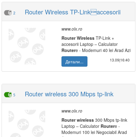
Router Wireless TP-Linkaccesorii
2
www.olx.ro
Router
Wireless
TP-Link +
accesorii Laptop – Calculator
Router
e - Modemuri 40 lei Arad Azi
13.09|16:40
Детали...
Router wireless 300 Mbps tp-link
5
www.olx.ro
Router
wireless
300 Mbps tp-link
Laptop – Calculator
Router
e -
Modemuri 100 lei Negociabil Arad