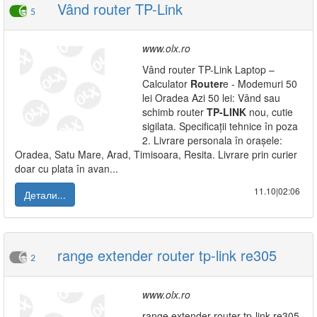
Vând router TP-Link
5
www.olx.ro
Vând router TP-Link Laptop –
Calculator
Router
e - Modemuri 50
lei Oradea Azi 50 lei: Vând sau
schimb router
TP-LINK
nou, cutie
sigilata. Specificații tehnice în poza
2. Livrare personala în orașele:
Oradea, Satu Mare, Arad, Timisoara, Resita. Livrare prin curier
doar cu plata în avan...
11.10|02:06
Детали...
range extender router tp-link re305
2
www.olx.ro
range extender router tp-link re305