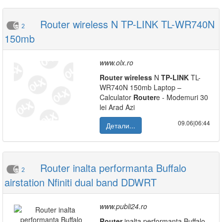
Router wireless N TP-LINK TL-WR740N
2
150mb
www.olx.ro
Router
wireless
N
TP-LINK
TL-
WR740N 150mb Laptop –
Calculator
Router
e - Modemuri 30
lei Arad Azi
09.06|06:44
Детали...
Router inalta performanta Buffalo
2
airstation Nfiniti dual band DDWRT
www.publi24.ro
Router
inalta performanta Buffalo