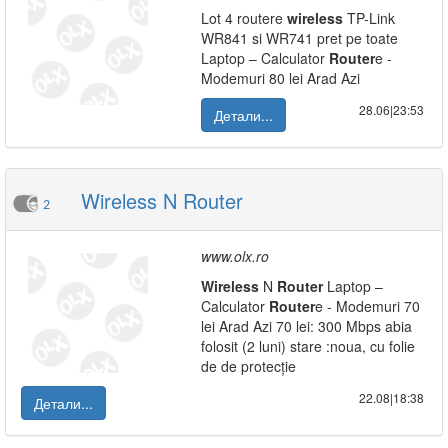
Lot 4 routere
wireless
TP-Link
WR841 si WR741 pret pe toate
Laptop – Calculator
Router
e -
Modemuri 80 lei Arad Azi
28.06|23:53
Детали...
Wireless N Router
2
www.olx.ro
Wireless
N
Router
Laptop –
Calculator
Router
e - Modemuri 70
lei Arad Azi 70 lei: 300 Mbps abia
folosit (2 luni) stare :noua, cu folie
de de protecție
22.08|18:38
Детали...