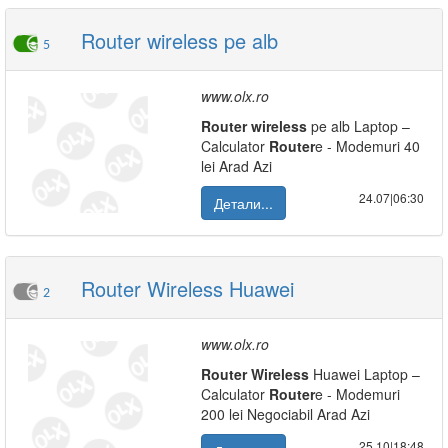
Router wireless pe alb
5
www.olx.ro
Router
wireless
pe alb Laptop –
Calculator
Router
e - Modemuri 40
lei Arad Azi
24.07|06:30
Детали...
Router Wireless Huawei
2
www.olx.ro
Router
Wireless
Huawei Laptop –
Calculator
Router
e - Modemuri
200 lei Negociabil Arad Azi
25.10|18:48