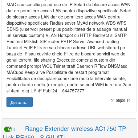
MAC sau specific pe adrese de IP Setari de blocare acces WAN
dar de permitere acces LAN pentru dispozitive specificate Setari
de blocare acces LAN dar de permitere acces WAN pentru
dispozitive specificate Radius sever MyAd network WDS WPS
DDNS (8 servicii preset plus posibilitatea de a adauga manual
un serviciu custom) VLAN Hotspot cu HTTP Redirect si SMTP
Redirect Milkfish SIP router PPTP Server Avanced routing
Tuneluri EoIP Filtrare sau blocare adrese URL websiteruri pe
baza de IP sau cuvinte cheie Filtre de blocare servicii web de
genul torrent, file sharing Excecutie comenzi custom din
command prompt WOL Telnet ttraff Daemon RFlow DNSMasq
MACupd Keep alive Posibilitate de restart programat
Posibilitatea de decuplare conexiune radio la intervale setate,
pentru durata dorita (exemplu, oprire semnal WiFi intre ora 2am
si 4am, etc) UPnP Publi24_1644757377
01.05|09:19
Детали...
Range Extender wireless AC1750 TP-
5
Link RE450 - SIGILAT!