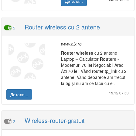
Детали...
Router wireless cu 2 antene
5
www.olx.ro
Router
wireless
cu 2 antene
Laptop – Calculator
Router
e -
Modemuri 70 lei Negociabil Arad
Azi 70 lei: Vând router tp_link cu 2
antene. Vand deoarece am trecut
la 5g și nu am ce face cu el.
19.12|07:53
Детали...
Wireless-router-gratuit
2