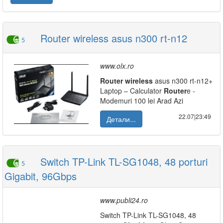
Router wireless asus n300 rt-n12
5
www.olx.ro
Router
wireless
asus n300 rt-n12+
Laptop – Calculator
Router
e -
Modemuri 100 lei Arad Azi
22.07|23:49
Детали...
Switch TP-Link TL-SG1048, 48 porturi
5
Gigabit, 96Gbps
www.publi24.ro
Switch TP-Link TL-SG1048, 48