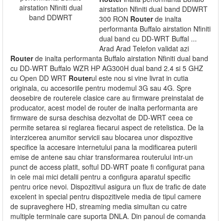
airstation Nfiniti dual band DDWRT
300 RON
Router
de inalta
performanta Buffalo airstation Nfiniti
dual band cu DD-WRT Buffal ...
Arad Arad Telefon validat azi
Router
de inalta performanta Buffalo airstation Nfiniti dual band
cu DD-WRT Buffalo WZR HP AG300H dual band 2.4 si 5 GHZ
cu Open DD WRT
Router
ul este nou si vine livrat in cutia
originala, cu accesoriile pentru modemul 3G sau 4G. Spre
deosebire de routerele clasice care au firmware preinstalat de
producator, acest model de router de inalta performanta are
firmware de sursa deschisa dezvoltat de DD-WRT ceea ce
permite setarea si reglarea fiecarui aspect de retelistica. De la
interzicerea anumitor servicii sau blocarea unor dispozitive
specifice la accesare internetului pana la modificarea puterii
emise de antene sau chiar transformarea routerului intr-un
punct de access platit, softul DD-WRT poate fi configurat pana
in cele mai mici detalii pentru a configura aparatul specific
pentru orice nevoi. Dispozitivul asigura un flux de trafic de date
excelent in special pentru dispozitivele media de tipul camere
de supraveghere HD, streaming media simultan cu catre
multiple terminale care suporta DNLA. Din panoul de comanda