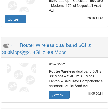
Band
Laptop – Calculator
Router
e
- Modemuri 70 lei Negociabil Arad
Azi
28.10|11:46
Детали...
Router Wireless dual band 5GHz
2
300Mbps2. 4GHz 300Mbps
www.olx.ro
Router
Wireless
dual band 5GHz
300Mbps + 2.4GHz 300Mbps
Laptop – Calculator Componente si
accesorii 250 lei Arad Azi
18.05|00:31
Детали...