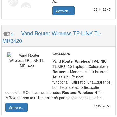
Azi
22.11|22:47
Детали...
Vand Router Wireless TP-LINK TL-
2
MR3420
www.olx.ro
Vand
Router
Wireless
TP-LINK
TL-MR3420 Laptop – Calculator »
Router
e - Modemuri 110 lei Arad
Azi 110 lei: Perfect
functional...Utilizat o luna...garantie,
bon fiscat de achizitie...cutie
completa !!! Ce face acest produs
Router
ul
Wireless
N TL-
MR3420 permite utilizatorilor să partajeze o conexiunie br...
04.04|20:54
Детали...