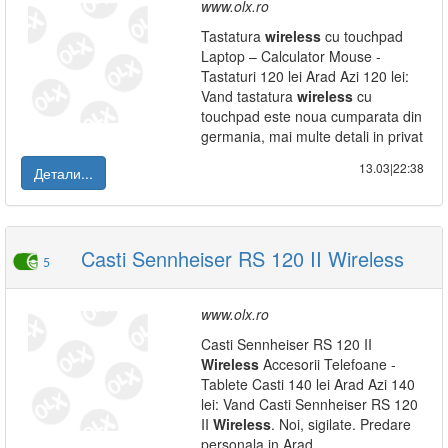
www.olx.ro
Tastatura
wireless
cu touchpad
Laptop – Calculator Mouse -
Tastaturi 120 lei Arad Azi 120 lei:
Vand tastatura
wireless
cu
touchpad este noua cumparata din
germania, mai multe detali in privat
13.03|22:38
Детали...
Casti Sennheiser RS 120 II Wireless
5
www.olx.ro
Casti Sennheiser RS 120 II
Wireless
Accesorii Telefoane -
Tablete Casti 140 lei Arad Azi 140
lei: Vand Casti Sennheiser RS 120
II
Wireless
. Noi, sigilate. Predare
personala in Arad.