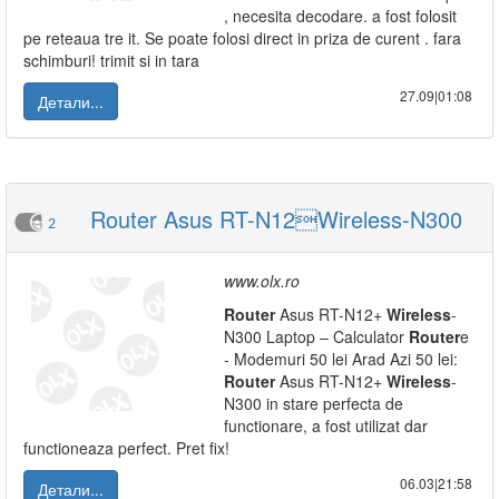
, necesita decodare. a fost folosit
pe reteaua tre it. Se poate folosi direct in priza de curent . fara
schimburi! trimit si in tara
27.09|01:08
Детали...
Router Asus RT-N12Wireless-N300
2
www.olx.ro
Router
Asus RT-N12+
Wireless
-
N300 Laptop – Calculator
Router
e
- Modemuri 50 lei Arad Azi 50 lei:
Router
Asus RT-N12+
Wireless
-
N300 in stare perfecta de
functionare, a fost utilizat dar
functioneaza perfect. Pret fix!
06.03|21:58
Детали...