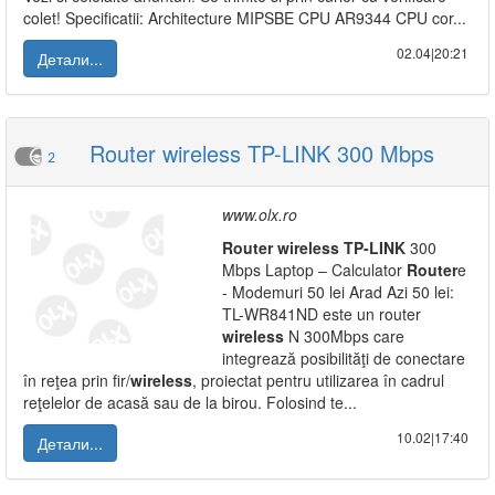
colet! Specificatii: Architecture MIPSBE CPU AR9344 CPU cor...
02.04|20:21
Детали...
Router wireless TP-LINK 300 Mbps
2
www.olx.ro
Router
wireless
TP-LINK
300
Mbps Laptop – Calculator
Router
e
- Modemuri 50 lei Arad Azi 50 lei:
TL-WR841ND este un router
wireless
N 300Mbps care
integrează posibilităţi de conectare
în reţea prin fir/
wireless
, proiectat pentru utilizarea în cadrul
reţelelor de acasă sau de la birou. Folosind te...
10.02|17:40
Детали...