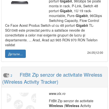
porturi
Gigabit
, 96Gbps Se poate
monta in rack. P-Link, Switch 48
porturi
Gigabit
, 1U 19 rack-
mountable, Pure-
Gigabit
, 96Gbps
Switching Capacity, Flow Control
Ce Face Acest Produs Switch-ul cu 48 porturi
Gigabit
TL-
SG1048 este proiectat pentru a satisface nevoile de
conectivitate a celor mai exigente grupuri de lucru şi
departamente. ... Arad, Arad azi 965 RON 970 RON Telefon
validat
24.05|12:00
Детали...
FitBit Zip senzor de activitate Wireless
2
(Wireless Activity Tracker)
www.olx.ro
FitBit Zip senzor de activitate
Wireless
(
Wireless
Activity