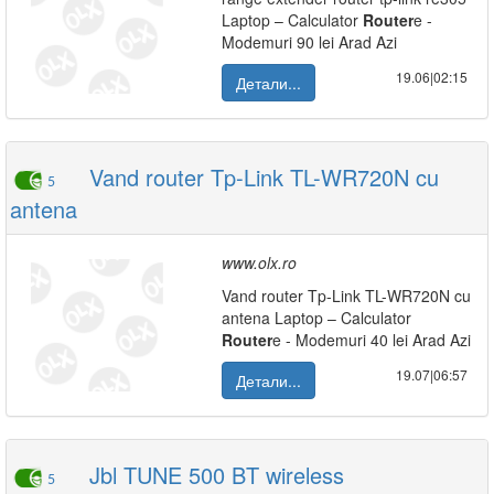
Laptop – Calculator
Router
e -
Modemuri 90 lei Arad Azi
19.06|02:15
Детали...
Vand router Tp-Link TL-WR720N cu
5
antena
www.olx.ro
Vand router Tp-Link TL-WR720N cu
antena Laptop – Calculator
Router
e - Modemuri 40 lei Arad Azi
19.07|06:57
Детали...
Jbl TUNE 500 BT wireless
5