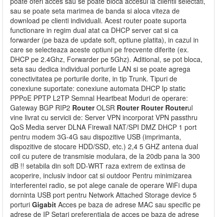
poate oferi acces sau se poate bloca accesul la clientii selectati,
sau se poate seta marimea de banda si aloca viteza de
download pe clienti individuali. Acest router poate suporta
functionare in regim dual atat ca DHCP server cat si ca
forwarder (pe baza de update soft, optiune platita), in cazul in
care se selecteaza aceste optiuni pe frecvente diferite (ex.
DHCP pe 2.4Ghz, Forwarder pe 5Ghz). Aditional, se pot bloca,
seta sau dedica individual porturile LAN si se poate agrega
conectivitatea pe porturile dorite, in tip Trunk. Tipuri de
conexiune suportate: conexiune automata DHCP Ip static
PPPoE PPTP L2TP Semnal Heartbeat Moduri de operare:
Gateway BGP RIP2
Router
OLSR
Router
Router
Router
ul
vine livrat cu servicii de: Server VPN incorporat VPN passthru
QoS Media server DLNA Firewall NAT/SPI DMZ DHCP 1 port
pentru modem 3G-4G sau dispozitive USB (imprimanta,
dispozitive de stocare HDD/SSD, etc.) 2,4 5 GHZ antena dual
coil cu putere de transmisie modulara, de la 20db pana la 300
dB !! setabila din soft DD-WRT raza extrem de extinsa de
acoperire, inclusiv indoor cat si outdoor Pentru minimizarea
interferentei radio, se pot alege canale de operare WiFi dupa
dorninta USB port pentru Network Attached Storage device 5
porturi
Gigabit
Acces pe baza de adrese MAC sau specific pe
adrese de IP Setari preferentiala de acces pe baza de adrese