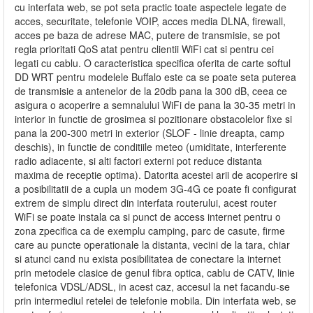
cu interfata web, se pot seta practic toate aspectele legate de
acces, securitate, telefonie VOIP, acces media DLNA, firewall,
acces pe baza de adrese MAC, putere de transmisie, se pot
regla prioritati QoS atat pentru clientii WiFi cat si pentru cei
legati cu cablu. O caracteristica specifica oferita de carte softul
DD WRT pentru modelele Buffalo este ca se poate seta puterea
de transmisie a antenelor de la 20db pana la 300 dB, ceea ce
asigura o acoperire a semnalului WiFi de pana la 30-35 metri in
interior in functie de grosimea si pozitionare obstacolelor fixe si
pana la 200-300 metri in exterior (SLOF - linie dreapta, camp
deschis), in functie de conditiile meteo (umiditate, interferente
radio adiacente, si alti factori externi pot reduce distanta
maxima de receptie optima). Datorita acestei arii de acoperire si
a posibilitatii de a cupla un modem 3G-4G ce poate fi configurat
extrem de simplu direct din interfata routerului, acest router
WiFi se poate instala ca si punct de access internet pentru o
zona zpecifica ca de exemplu camping, parc de casute, firme
care au puncte operationale la distanta, vecini de la tara, chiar
si atunci cand nu exista posibilitatea de conectare la internet
prin metodele clasice de genul fibra optica, cablu de CATV, linie
telefonica VDSL/ADSL, in acest caz, accesul la net facandu-se
prin intermediul retelei de telefonie mobila. Din interfata web, se