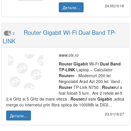
24.05|10:19
Детали...
Router Gigabit Wi-Fi Dual Band TP-
2
LINK
www.olx.ro
Router
Gigabit
Wi-Fi
Dual
Band
TP-LINK
Laptop – Calculator
Router
e - Modemuri 200 lei
Negociabil Arad Azi 200 lei: Vand ,
Router
TP-Link N750 .
Router
ul a
fost folosit 5 luni . Are 2 retele wi-fi
2.4 GHz si 5 GHz de mare viteza .
Router
ul este
Gigabit
,adica
merge cu internetul prin fibra optica de 1000Mb la DIGI...
23.01|16:27
Детали...