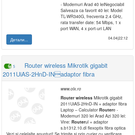
- Modemuri Arad 40 leiNegociabil
Salveaza ca favorit 40 lei: Model
TL-WR340G, frecventa 2.4 GHz,
rata transfer date: 54 Mbps, 1 x
port WAN, 4 x port-uri LAN
04.04|22:12
Детали...
Router wireless Mikrotik gigabit
5
2011UiAS-2HnD-INadaptor fibra
www.olx.ro
Router
wireless
Mikrotik gigabit
2011UiAS-2HnD-IN + adaptor fibra
Laptop – Calculator
Router
e -
Modemuri 320 lei Arad Azi 320 lei:
Vine:
Router
ul + adaptor
s.b1312.10.dl flexoptix fibra optica
Vezi si celelalte anunturi! Se trimite si prin curier cu verificare