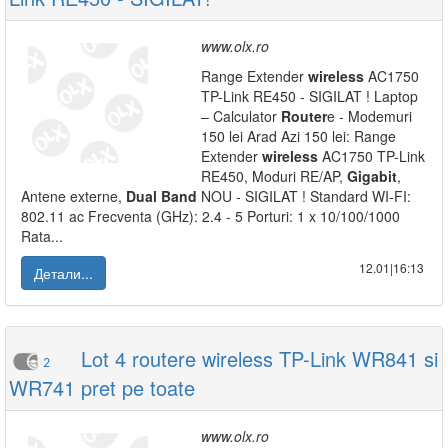
www.olx.ro
Range Extender
wireless
AC1750
TP-Link RE450 - SIGILAT ! Laptop
– Calculator
Router
e - Modemuri
150 lei Arad Azi 150 lei: Range
Extender
wireless
AC1750 TP-Link
RE450, Moduri RE/AP,
Gigabit
,
Antene externe,
Dual
Band
NOU - SIGILAT ! Standard WI-FI:
802.11 ac Frecventa (GHz): 2.4 - 5 Porturi: 1 x 10/100/1000
Rata...
12.01|16:13
Детали...
Lot 4 routere wireless TP-Link WR841 si
2
WR741 pret pe toate
www.olx.ro