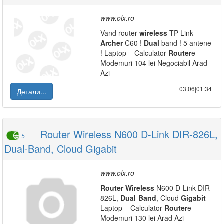
www.olx.ro
Vand router
wireless
TP Link
Archer
C60 !
Dual
band ! 5 antene
! Laptop – Calculator
Router
e -
Modemuri 104 lei Negociabil Arad
Azi
03.06|01:34
Детали...
Router Wireless N600 D-Link DIR-826L,
5
Dual-Band, Cloud Gigabit
www.olx.ro
Router
Wireless
N600 D-Link DIR-
826L,
Dual
-
Band
, Cloud
Gigabit
Laptop – Calculator
Router
e -
Modemuri 130 lei Arad Azi