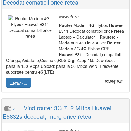
Decodat comatibil orice retea
www.olx.ro
Router
Mo
de
m
4G
Flybox
Huawei
B311 Decodat comatibil orice
retea
Laptop – Calculator »
Router
e -
Mo
de
muri 430 lei 430 lei:
Router
Mo
de
m 3G
4G
Flybox CPE
Huawei
B311 Decodat,compatibil
Orange,Vodafone,Cosmote,RDS
Digi
,Zapp
4G
: Download:
pana la 150 Mbps Upload: pana la 50 Mbps WAN: Frecvente
suportate pentru
4G
(
LTE
) ...
03.05|10:31
Детали...
Vind router 3G 7. 2 MBps Huawei
2
E5832s decodat, merg orice retea
www.olx.ro