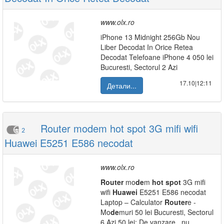
www.olx.ro
iPhone 13 Midnight 256Gb Nou
Liber Decodat In Orice Retea
Decodat Telefoane iPhone 4 050 lei
Bucuresti, Sectorul 2 Azi
17.10|12:11
Детали...
Router modem hot spot 3G mifi wifi
2
Huawei E5251 E586 necodat
www.olx.ro
Router
mo
de
m
hot
spot
3G mifi
wifi
Huawei
E5251 E586 necodat
Laptop – Calculator
Router
e -
Mo
de
muri 50 lei Bucuresti, Sectorul
6 Azi 50 lei: De vanzare , nu