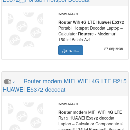
www.olx.ro
Router
Wi
fi
4G
LTE
Huawei
E5372
Portabil Hot
spot
Decodat Laptop –
Calculator
Router
e - Mo
de
muri
150 lei Balaia Azi
27.08|19:38
Детали...
Router modem MIFI WIFI 4G LTE R215
2
HUAWEI E5372 decodat
www.olx.ro
Router
mo
de
m MIFI WIFI
4G
LTE
R215 HUAWEI
E5372
de
codat
Laptop – Calculator Componente si
accesorii 135 lei Bucuresti, Sectorul