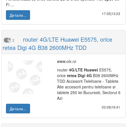
Fi ...
17.05|13:23
Детали...
router 4G/LTE Huawei E5575, orice
2
retea Digi 4G B38 2600MHz TDD
www.olx.ro
router
4G
/
LTE
Huawei
E5575,
orice
retea
Digi
4G
B38 2600MHz
TDD Accesorii Telefoane - Tablete
Alte accesorii pentru telefoane si
tablete 250 lei Bucuresti, Sectorul 6
Azi
03.09|16:41
Детали...