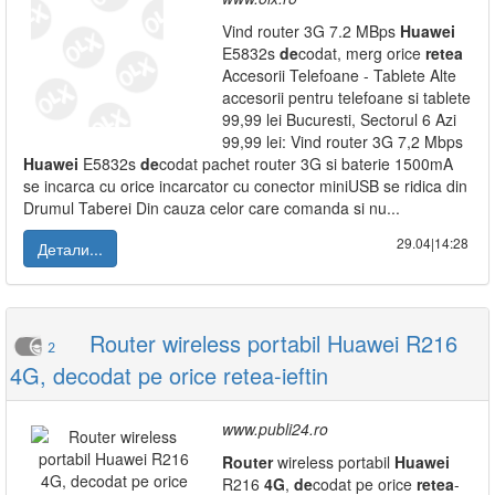
Vind router 3G 7.2 MBps
Huawei
E5832s
de
codat, merg orice
retea
Accesorii Telefoane - Tablete Alte
accesorii pentru telefoane si tablete
99,99 lei Bucuresti, Sectorul 6 Azi
99,99 lei: Vind router 3G 7,2 Mbps
Huawei
E5832s
de
codat pachet router 3G si baterie 1500mA
se incarca cu orice incarcator cu conector miniUSB se ridica din
Drumul Taberei Din cauza celor care comanda si nu...
29.04|14:28
Детали...
Router wireless portabil Huawei R216
2
4G, decodat pe orice retea-ieftin
www.publi24.ro
Router
wireless portabil
Huawei
R216
4G
,
de
codat pe orice
retea
-