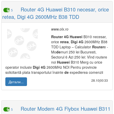
Router 4G Huawei B310 necesar, orice
5
retea, Digi 4G 2600MHz B38 TDD
www.olx.ro
Router
4G
Huawei
B310 necesar,
orice
retea
,
Digi
4G
2600MHz B38
TDD Laptop – Calculator
Router
e -
Mo
de
muri 250 lei Bucuresti,
Sectorul 6 Azi 250 lei: Vînd routere
noi
Huawei
B310 Merg cu orice
operator inclusiv
Digi
4G
2600MHz NOI Pentru provincie
solicitantă plata transportului înainte
de
expedierea comenzii
28.10|00:33
Детали...
Router Modem 4G Flybox Huawei B311
5