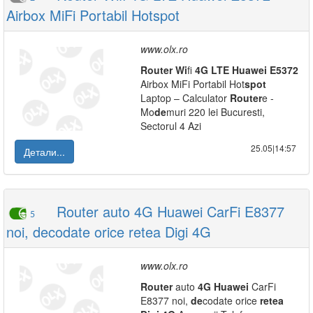
Airbox MiFi Portabil Hotspot
www.olx.ro
Router
Wi
fi
4G
LTE
Huawei
E5372
Airbox MiFi Portabil Hot
spot
Laptop – Calculator
Router
e -
Mo
de
muri 220 lei Bucuresti,
Sectorul 4 Azi
25.05|14:57
Детали...
Router auto 4G Huawei CarFi E8377
5
noi, decodate orice retea Digi 4G
www.olx.ro
Router
auto
4G
Huawei
CarFi
E8377 noi,
de
codate orice
retea