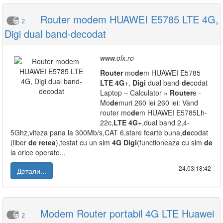
Router modem HUAWEI E5785 LTE 4G,
2
Digi dual band-decodat
www.olx.ro
Router
mo
de
m HUAWEI E5785
LTE
4G
+,
Digi
dual band-
de
codat
Laptop – Calculator »
Router
e -
Mo
de
muri 260 lei 260 lei: Vand
router mo
de
m HUAWEI E5785Lh-
22c,
LTE
4G
+,dual band 2,4-
5Ghz,viteza pana la 300Mb/s,CAT 6,stare foarte buna,
de
codat
(liber
de
retea
),testat cu un sim
4G
Digi
(functioneaza cu sim
de
la orice operato...
24.03|18:42
Детали...
Modem Router portabil 4G LTE Huawei
2