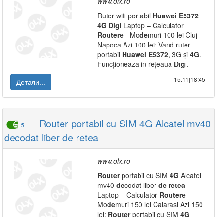
www.olx.ro
Ruter wifi portabil
Huawei
E5372
4G
Digi
Laptop – Calculator
Router
e - Mo
de
muri 100 lei Cluj-
Napoca Azi 100 lei: Vand ruter
portabil
Huawei
E5372
, 3G și
4G
.
Funcționează in rețeaua
Digi
.
15.11|18:45
Детали...
Router portabil cu SIM 4G Alcatel mv40
5
decodat liber de retea
www.olx.ro
Router
portabil cu SIM
4G
Alcatel
mv40
de
codat liber
de
retea
Laptop – Calculator
Router
e -
Mo
de
muri 150 lei Calarasi Azi 150
lei:
Router
portabil cu SIM
4G