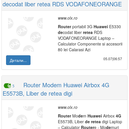
decodat liber retea RDS VODAFONEORANGE
www.olx.ro
Router
portabil 3G
Huawei
E5330
de
codat liber
retea
RDS
VODAFONEORANGE Laptop –
Calculator Componente si accesorii
80 lei Calarasi Azi
05.07|06:57
Детали...
Router Modem Huawei Airbox 4G
5
E5573B, Liber de retea digi
www.olx.ro
Router
Mo
de
m
Huawei
Airbox
4G
E5573B, Liber
de
retea
digi Laptop
– Calculator
Router
e - Mo
de
muri