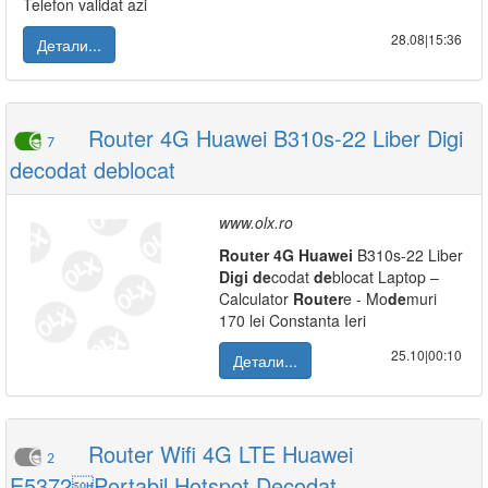
Telefon validat azi
28.08|15:36
Детали...
Router 4G Huawei B310s-22 Liber Digi
7
decodat deblocat
www.olx.ro
Router
4G
Huawei
B310s-22 Liber
Digi
de
codat
de
blocat Laptop –
Calculator
Router
e - Mo
de
muri
170 lei Constanta Ieri
25.10|00:10
Детали...
Router Wifi 4G LTE Huawei
2
E5372Portabil Hotspot Decodat