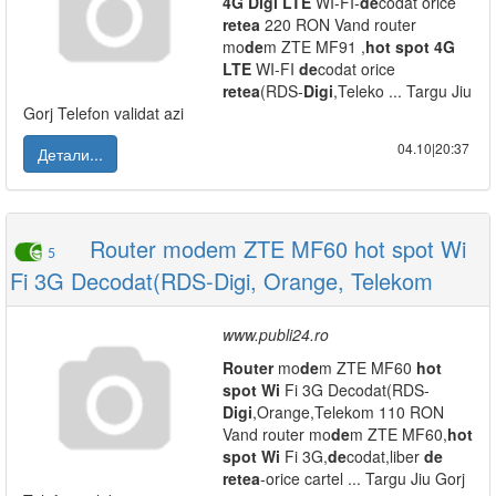
4G
Digi
LTE
WI-FI-
de
codat orice
retea
220 RON Vand router
mo
de
m ZTE MF91 ,
hot
spot
4G
LTE
WI-FI
de
codat orice
retea
(RDS-
Digi
,Teleko ... Targu Jiu
Gorj Telefon validat azi
04.10|20:37
Детали...
Router modem ZTE MF60 hot spot Wi
5
Fi 3G Decodat(RDS-Digi, Orange, Telekom
www.publi24.ro
Router
mo
de
m ZTE MF60
hot
spot
Wi
Fi 3G Decodat(RDS-
Digi
,Orange,Telekom 110 RON
Vand router mo
de
m ZTE MF60,
hot
spot
Wi
Fi 3G,
de
codat,liber
de
retea
-orice cartel ... Targu Jiu Gorj