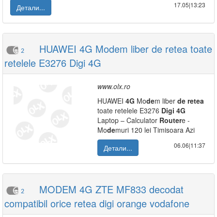
17.05|13:23
Детали...
HUAWEI 4G Modem liber de retea toate
2
retelele E3276 Digi 4G
www.olx.ro
HUAWEI
4G
Mo
de
m liber
de
retea
toate retelele E3276
Digi
4G
Laptop – Calculator
Router
e -
Mo
de
muri 120 lei Timisoara Azi
06.06|11:37
Детали...
MODEM 4G ZTE MF833 decodat
2
compatibil orice retea digi orange vodafone