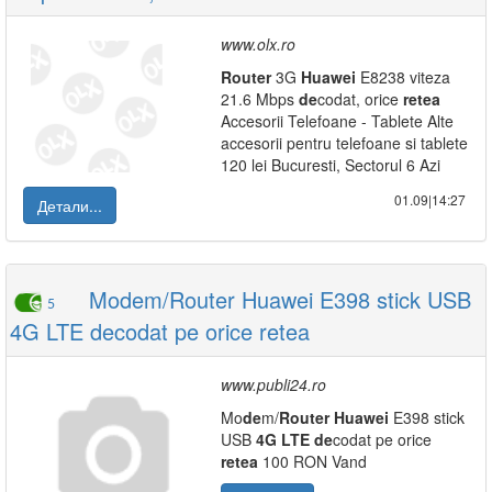
www.olx.ro
Router
3G
Huawei
E8238 viteza
21.6 Mbps
de
codat, orice
retea
Accesorii Telefoane - Tablete Alte
accesorii pentru telefoane si tablete
120 lei Bucuresti, Sectorul 6 Azi
01.09|14:27
Детали...
Modem/Router Huawei E398 stick USB
5
4G LTE decodat pe orice retea
www.publi24.ro
Mo
de
m/
Router
Huawei
E398 stick
USB
4G
LTE
de
codat pe orice
retea
100 RON Vand