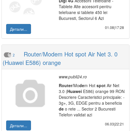
Digi
4G
Accesorii Telefoane -
Tablete Alte accesorii pentru
telefoane si tablete 450 lei
Bucuresti, Sectorul 6 Azi
01.08|17:28
Детали...
Router/Modem Hot spot Air Net 3. 0
2
(Huawei E586) orange
www.publi24.ro
Router
/Mo
de
m Hot
spot
Air Net
3.0 (
Huawei
E586) orange 99 RON
Descriere Caracteristici principale: -
3g+, 3G, EDGE pentru a beneficia
de
o rete ... Sector 2 Bucuresti
Telefon validat azi
06.03|22:21
Детали...