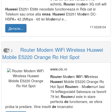
schimb,
Router
mo
de
m 3G mifi wifi
Huawei
E5251 E586 necodate functioneaza in Rds cat si
Telekom sau orice alta
retea
.
Huawei
E5251 Mo
de
m DC-
HSPA+ 42.2Mbps - 65 lei Mo
de
mul e...
17.02|06:04
Детали...
Router Modem WiFi Wireless Huawei
2
Mobile E5220 Orange Ro Hot Spot
www.olx.ro
Router
Mo
de
m
Wi
Fi
Wi
reless
Huawei
Mobile E5220 Orange Ro
Hot Spot
Router
e - Mo
de
muri Iasi
79 leiNegociabil Salveaza ca favorit
79 lei:
Router
ul este in stare
perfecta
de
functionare, se ofera
proba la predare. Vine insotit
de
incarcator.