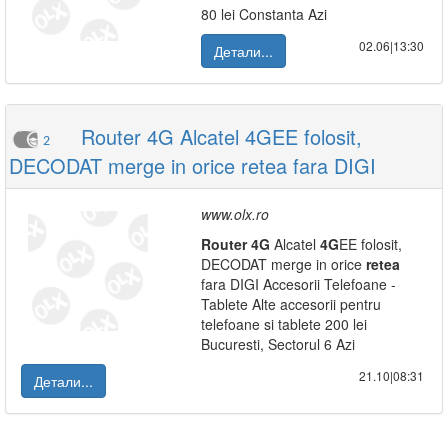
80 lei Constanta Azi
02.06|13:30
Детали...
Router 4G Alcatel 4GEE folosit,
2
DECODAT merge in orice retea fara DIGI
www.olx.ro
Router
4G
Alcatel
4G
EE folosit,
DECODAT merge in orice
retea
fara DIGI Accesorii Telefoane -
Tablete Alte accesorii pentru
telefoane si tablete 200 lei
Bucuresti, Sectorul 6 Azi
21.10|08:31
Детали...