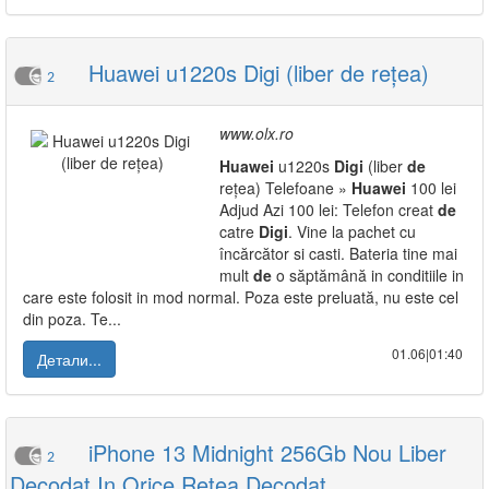
Huawei u1220s Digi (liber de rețea)
2
www.olx.ro
Huawei
u1220s
Digi
(liber
de
rețea) Telefoane »
Huawei
100 lei
Adjud Azi 100 lei: Telefon creat
de
catre
Digi
. Vine la pachet cu
încărcător si casti. Bateria tine mai
mult
de
o săptămână in conditiile in
care este folosit in mod normal. Poza este preluată, nu este cel
din poza. Te...
01.06|01:40
Детали...
iPhone 13 Midnight 256Gb Nou Liber
2
Decodat In Orice Retea Decodat