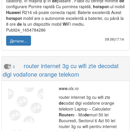
călătoriți, în mașină și în
de
plasare . Fiabil cu cerințe minime
de
configurare Pornire rapidă Cu pornirea rapidă,
hot
spot
-ul mobil
Huawei
R216 vă poate conecta rapid. Baterie excelentă Acest
hot
spot
mobil are o autonomie excelentă a bateriei, cu până la
8 ore
de
la un dispozitiv mobil
Wi
Fi mediu.
Publi24_1654784286
09.06|17:14
Детали...
router internet 3g cu wifi zte decodat
3
digi vodafone orange telekom
www.olx.ro
router internet 3g cu wifi zte
de
codat digi vodafone orange
telekom Laptop – Calculator
Router
e - Mo
de
muri 50 lei
Bucuresti, Sectorul 6 Azi 50 lei:
router 3g cu wifi pentru internet