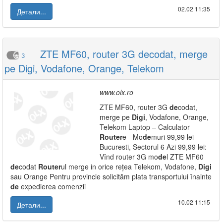
02.02|11:35
Детали...
ZTE MF60, router 3G decodat, merge
3
pe Digi, Vodafone, Orange, Telekom
www.olx.ro
ZTE MF60, router 3G
de
codat,
merge pe
Digi
, Vodafone, Orange,
Telekom Laptop – Calculator
Router
e - Mo
de
muri 99,99 lei
Bucuresti, Sectorul 6 Azi 99,99 lei:
Vînd router 3G mo
de
l ZTE MF60
de
codat
Router
ul merge in orice rețea Telekom, Vodafone,
Digi
sau Orange Pentru provincie solicităm plata transportului înainte
de
expedierea comenzii
10.02|11:15
Детали...