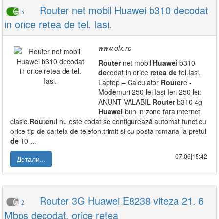
Router net mobil Huawei b310 decodat
5
in orice retea de tel. Iasi.
www.olx.ro
Router
net mobil
Huawei
b310
de
codat in orice
retea
de
tel.Iasi.
Laptop – Calculator
Router
e -
Mo
de
muri 250 lei Iasi Ieri 250 lei:
ANUNT VALABIL
Router
b310 4g
Huawei
bun in zone fara internet
clasic.
Router
ul nu este codat se configurează automat funct.cu
orice tip
de
cartela
de
telefon.trimit si cu posta romana la pretul
de
10 ...
07.06|15:42
Детали...
Router 3G Huawei E8238 viteza 21. 6
2
Mbps decodat, orice retea