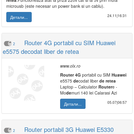
retea
.Functioneaza atat la priza 220v cat si la 5v prin mufa
microusb (este necesar un power bank si un cablu).
24.11|16:31
Детали...
Router 4G portabil cu SIM Huawei
2
e5575 decodat liber de retea
www.olx.ro
Router
4G
portabil cu SIM
Huawei
e5575
de
codat liber
de
retea
Laptop – Calculator
Router
e -
Mo
de
muri 140 lei Calarasi Azi
05.07|06:57
Детали...
Router portabil 3G Huawei E5330
2