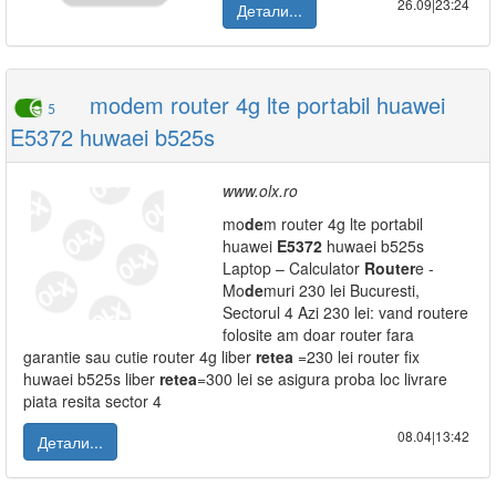
26.09|23:24
Детали...
modem router 4g lte portabil huawei
5
E5372 huwaei b525s
www.olx.ro
mo
de
m router 4g lte portabil
huawei
E5372
huwaei b525s
Laptop – Calculator
Router
e -
Mo
de
muri 230 lei Bucuresti,
Sectorul 4 Azi 230 lei: vand routere
folosite am doar router fara
garantie sau cutie router 4g liber
retea
=230 lei router fix
huwaei b525s liber
retea
=300 lei se asigura proba loc livrare
piata resita sector 4
08.04|13:42
Детали...