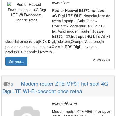
www.olx.ro
Router
Huawei
E5372
hot
spot
4G
Digi
LTE
Wi
Fi-
de
codat,liber
de
retea
Laptop – Calculator »
Router
e - Mo
de
muri 180 lei 180
lei: Vand mo
de
m router
Huawei
E5372
s-32,
hot
spot
4G
LTE
WI-FI
de
codat orice
retea
(RDS-
Digi
,Telekom,Orange,Vodafone,in
poza este testat cu un sim
4G
de
la RDS
Digi
),pozele cu
produsul sunt reale Livrez in ...
24.03|22:48
Детали...
Modem router ZTE MF91 hot spot 4G
3
Digi LTE WI-FI-decodat orice retea
www.publi24.ro
Mo
de
m router ZTE MF91
hot
spot