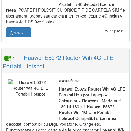
Alcatel mv40
de
codat liber
de
retea
.POATE FI FOLOSIT CU ORICE TIP DE CARTELA SIM fie
abonament ,prepay sau cartela internet -conexiune
4G
inclusiv
banda 4g RDS 9vezi foto) ...
24.11|16:31
Детали...
Huawei E5372 Router Wifi 4G LTE
5
Portabil Hotspot
www.olx.ro
Huawei
E5372
Router
Wi
fi
4G
LTE
Portabil Hot
spot
Laptop –
Calculator »
Router
e - Mo
de
muri
180 lei 180 lei:
Huawei
E5372
Router
Wi
fi
4G
LTE
Portabil
Hot
spot
Compatibil orice
retea
,
de
codat, compatibil cu
Digi
, Vodafone, Orange etc.
Functioneaza cu orice cartela
de
la orice operator Hot-
spot
Wi
-