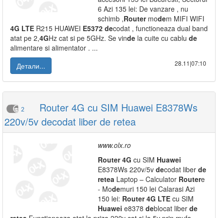
6 Azi 135 lei: De vanzare , nu
schimb ,
Router
mo
de
m MIFI WIFI
4G
LTE
R215 HUAWEI
E5372
de
codat , functioneaza dual band
atat pe 2,
4G
Hz cat si pe 5GHz. Se vin
de
la cuite cu cablu
de
alimentare si alimentator . ...
28.11|07:10
Детали...
Router 4G cu SIM Huawei E8378Ws
2
220v/5v decodat liber de retea
www.olx.ro
Router
4G
cu SIM
Huawei
E8378Ws 220v/5v
de
codat liber
de
retea
Laptop – Calculator
Router
e
- Mo
de
muri 150 lei Calarasi Azi
150 lei:
Router
4G
LTE
cu SIM
Huawei
e8378
de
blocat liber
de