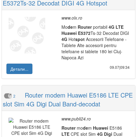
E5372Ts-32 Decodat DIGI 4G Hotspot
www.olx.ro
Mo
de
m
Router
portabil
4G
LTE
Huawei
E5372
Ts-32 Decodat DIGI
4G
Hot
spot
Accesorii Telefoane -
Tablete Alte accesorii pentru
telefoane si tablete 180 lei Cluj-
Napoca Azi
09.07|09:34
Детали...
Router modem Huawei E5186 LTE CPE
2
slot Sim 4G Digi Dual Band-decodat
www.publi24.ro
Router
mo
de
m
Huawei
E5186
LTE
CPE slot Sim
4G
Digi
Dual