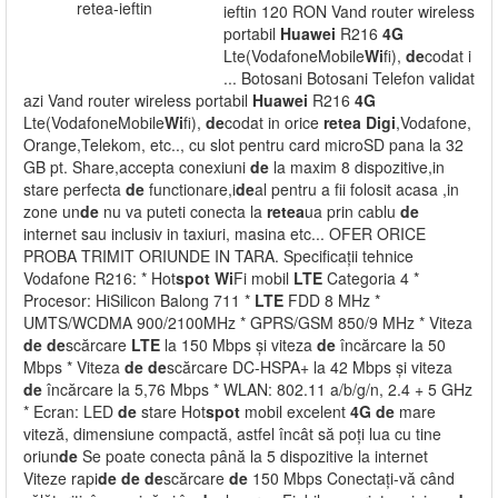
ieftin 120 RON Vand router wireless
portabil
Huawei
R216
4G
Lte(VodafoneMobile
Wi
fi),
de
codat i
... Botosani Botosani Telefon validat
azi Vand router wireless portabil
Huawei
R216
4G
Lte(VodafoneMobile
Wi
fi),
de
codat in orice
retea
Digi
,Vodafone,
Orange,Telekom, etc.., cu slot pentru card microSD pana la 32
GB pt. Share,accepta conexiuni
de
la maxim 8 dispozitive,in
stare perfecta
de
functionare,i
de
al pentru a fii folosit acasa ,in
zone un
de
nu va puteti conecta la
retea
ua prin cablu
de
internet sau inclusiv in taxiuri, masina etc... OFER ORICE
PROBA TRIMIT ORIUNDE IN TARA. Specificații tehnice
Vodafone R216: * Hot
spot
Wi
Fi mobil
LTE
Categoria 4 *
Procesor: HiSilicon Balong 711 *
LTE
FDD 8 MHz *
UMTS/WCDMA 900/2100MHz * GPRS/GSM 850/9 MHz * Viteza
de
de
scărcare
LTE
la 150 Mbps și viteza
de
încărcare la 50
Mbps * Viteza
de
de
scărcare DC-HSPA+ la 42 Mbps și viteza
de
încărcare la 5,76 Mbps * WLAN: 802.11 a/b/g/n, 2.4 + 5 GHz
* Ecran: LED
de
stare Hot
spot
mobil excelent
4G
de
mare
viteză, dimensiune compactă, astfel încât să poți lua cu tine
oriun
de
Se poate conecta până la 5 dispozitive la internet
Viteze rapi
de
de
de
scărcare
de
150 Mbps Conectați-vă când