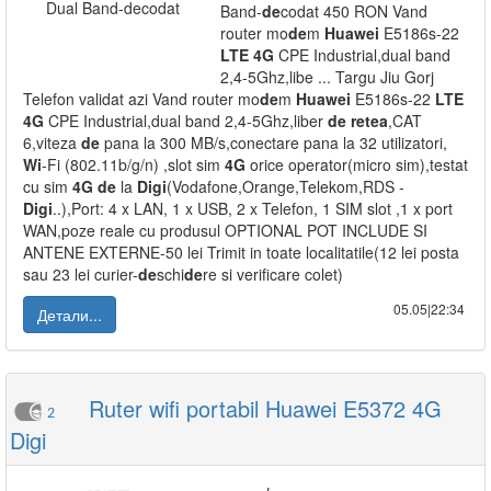
Band-
de
codat 450 RON Vand
router mo
de
m
Huawei
E5186s-22
LTE
4G
CPE Industrial,dual band
2,4-5Ghz,libe ... Targu Jiu Gorj
Telefon validat azi Vand router mo
de
m
Huawei
E5186s-22
LTE
4G
CPE Industrial,dual band 2,4-5Ghz,liber
de
retea
,CAT
6,viteza
de
pana la 300 MB/s,conectare pana la 32 utilizatori,
Wi
-Fi (802.11b/g/n) ,slot sim
4G
orice operator(micro sim),testat
cu sim
4G
de
la
Digi
(Vodafone,Orange,Telekom,RDS -
Digi
..),Port: 4 x LAN, 1 x USB, 2 x Telefon, 1 SIM slot ,1 x port
WAN,poze reale cu produsul OPTIONAL POT INCLUDE SI
ANTENE EXTERNE-50 lei Trimit in toate localitatile(12 lei posta
sau 23 lei curier-
de
schi
de
re si verificare colet)
05.05|22:34
Детали...
Ruter wifi portabil Huawei E5372 4G
2
Digi