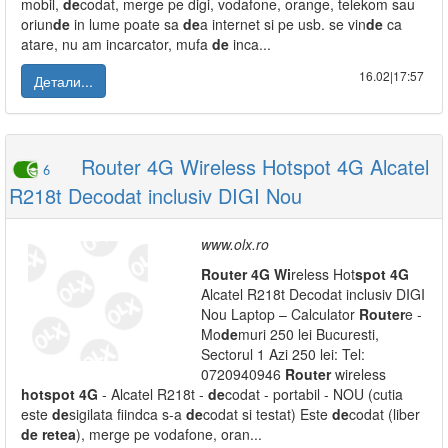
mobil,
de
codat, merge pe digi, vodafone, orange, telekom sau
oriun
de
in lume poate sa
de
a internet si pe usb. se vin
de
ca
atare, nu am incarcator, mufa
de
inca...
16.02|17:57
Детали...
Router 4G Wireless Hotspot 4G Alcatel
6
R218t Decodat inclusiv DIGI Nou
www.olx.ro
Router
4G
Wi
reless Hot
spot
4G
Alcatel R218t Decodat inclusiv DIGI
Nou Laptop – Calculator
Router
e -
Mo
de
muri 250 lei Bucuresti,
Sectorul 1 Azi 250 lei: Tel:
0720940946
Router
wireless
hot
spot
4G
- Alcatel R218t -
de
codat - portabil - NOU (cutia
este
de
sigilata fiindca s-a
de
codat si testat) Este
de
codat (liber
de
retea
), merge pe vodafone, oran...