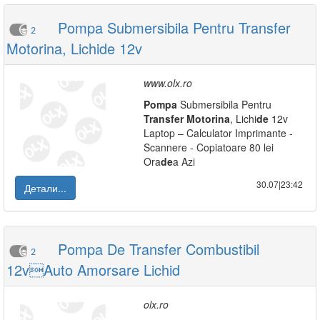
Pompa Submersibila Pentru Transfer
2
Motorina, Lichide 12v
www.olx.ro
Pompa
Submersibila Pentru
Transfer
Motorina
, Lichi
de
12v
Laptop – Calculator Imprimante -
Scannere - Copiatoare 80 lei
Ora
de
a Azi
30.07|23:42
Детали...
Pompa De Transfer Combustibil
2
12vAuto Amorsare Lichid
olx.ro