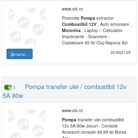
www.olx.ro
Promotie
Pompa
extractor
Combustibil
12V
, Auto amorsare ,
Motorina
, Laptop – Calculator
Imprimante - Scannere -
Copiatoare 65 lei Cluj-Napoca Azi
05.06|01:29
Детали...
Pompa transfer ulei / combustibil 12v
5
5A 80w
www.olx.ro
Pompa
transfer ulei combustibil
12v 5A 80w Jocuri - Console
Accesorii console 49,99 lei Borsa