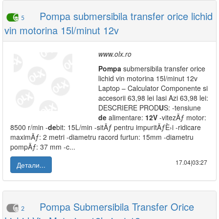
Pompa submersibila transfer orice lichid
5
vin motorina 15l/minut 12v
www.olx.ro
Pompa
submersibila transfer orice
lichid vin motorina 15l/minut 12v
Laptop – Calculator Componente si
accesorii 63,98 lei Iasi Azi 63,98 lei:
DESCRIERE PROD
U
S: -tensiune
de
alimentare:
12V
-vitezÄƒ motor:
8500 r/min -
de
bit: 15L/min -sitÄƒ pentru impuritÄƒÈ›i -ridicare
maximÄƒ: 2 metri -diametru racord furtun: 15mm -diametru
pompÄƒ: 37 mm -c...
17.04|03:27
Детали...
Pompa Submersibila Transfer Orice
2