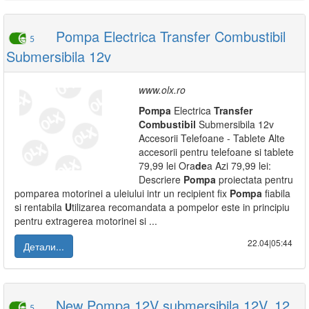
Pompa Electrica Transfer Combustibil
5
Submersibila 12v
www.olx.ro
Pompa
Electrica
Transfer
Combustibil
Submersibila 12v
Accesorii Telefoane - Tablete Alte
accesorii pentru telefoane si tablete
79,99 lei Ora
de
a Azi 79,99 lei:
Descriere
Pompa
proiectata pentru
pomparea motorinei a uleiului intr un recipient fix
Pompa
fiabila
si rentabila
U
tilizarea recomandata a pompelor este in principiu
pentru extragerea motorinei si ...
22.04|05:44
Детали...
New Pompa 12V submersibila 12V, 12
5