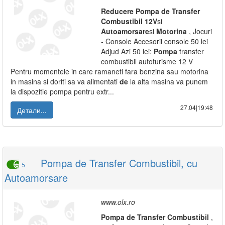
Reducere
Pompa
de
Transfer
Combustibil
12V
si
Autoamorsare
si
Motorina
, Jocuri
- Console Accesorii console 50 lei
Adjud Azi 50 lei:
Pompa
transfer
combustibil autoturisme 12 V
Pentru momentele in care ramaneti fara benzina sau motorina
in masina si doriti sa va alimentati
de
la alta masina va punem
la dispozitie pompa pentru extr...
27.04|19:48
Детали...
Pompa de Transfer Combustibil, cu
5
Autoamorsare
www.olx.ro
Pompa
de
Transfer
Combustibil
,