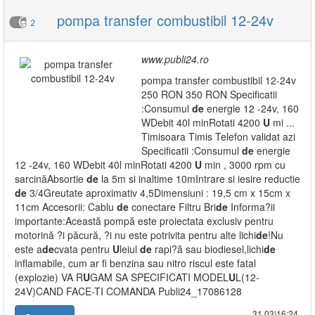
pompa transfer combustibil 12-24v
2
www.publi24.ro
pompa transfer combustibil 12-24v
250 RON 350 RON Specificatii
:Consumul
de
energie 12 -24v, 160
WDebit 40l minRotati 4200
U
mi ...
Timisoara Timis Telefon validat azi
Specificatii :Consumul
de
energie
12 -24v, 160 WDebit 40l minRotati 4200
U
min , 3000 rpm cu
sarcinăAbsortie
de
la 5m si inaltime 10mIntrare si iesire reductie
de
3/4Greutate aproximativ 4,5Dimensiuni : 19,5 cm x 15cm x
11cm Accesorii: Cablu
de
conectare Filtru Bri
de
Informa?ii
importante:Această pompă este proiectata exclusiv pentru
motorină ?i păcură, ?i nu este potrivita pentru alte lichi
de
!Nu
este a
de
cvata pentru
U
leiul
de
rapi?ă sau biodiesel,lichi
de
inflamabile, cum ar fi benzina sau nitro riscul este fatal
(explozie) VA R
U
GAM SA SPECIFICATI MODEL
U
L(12-
24V)CAND FACE-TI COMANDA Publi24_17086128
31.03|16:24