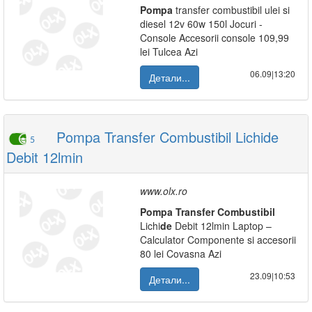
Pompa
transfer combustibil ulei si
diesel 12v 60w 150l Jocuri -
Console Accesorii console 109,99
lei Tulcea Azi
06.09|13:20
Детали...
Pompa Transfer Combustibil Lichide
5
Debit 12lmin
www.olx.ro
Pompa
Transfer
Combustibil
Lichi
de
Debit 12lmin Laptop –
Calculator Componente si accesorii
80 lei Covasna Azi
23.09|10:53
Детали...