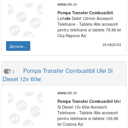
www.olx.ro
Pompa
Transfer
Combustibil
,
Lichi
de
Debit 12l/min Accesorii
Telefoane - Tablete Alte accesorii
pentru telefoane si tablete 79,98 lei
Cluj-Napoca Azi
26.08|20:53
Детали...
Pompa Transfer Combustibil Ulei Si
2
Diesel 12v 60w
www.olx.ro
Pompa
Transfer
Combustibil
U
lei
Si Diesel 12v 60w Accesorii
Telefoane - Tablete Alte accesorii
pentru telefoane si tablete 129,98
lei Craiova Azi