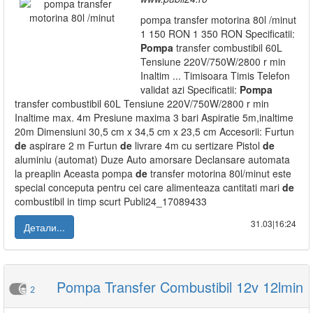
pompa transfer motorina 80l /minut
1 150 RON 1 350 RON Specificatii:
Pompa
transfer combustibil 60L
Tensiune 220V/750W/2800 r min
Inaltim ... Timisoara Timis Telefon
validat azi Specificatii:
Pompa
transfer combustibil 60L Tensiune 220V/750W/2800 r min
Inaltime max. 4m Presiune maxima 3 bari Aspiratie 5m,inaltime
20m Dimensiuni 30,5 cm x 34,5 cm x 23,5 cm Accesorii: Furtun
de
aspirare 2 m Furtun
de
livrare 4m cu sertizare Pistol
de
aluminiu (automat) Duze Auto amorsare Declansare automata
la preaplin Aceasta pompa
de
transfer motorina 80l/minut este
special conceputa pentru cei care alimenteaza cantitati mari
de
combustibil in timp scurt Publi24_17089433
31.03|16:24
Детали...
Pompa Transfer Combustibil 12v 12lmin
2