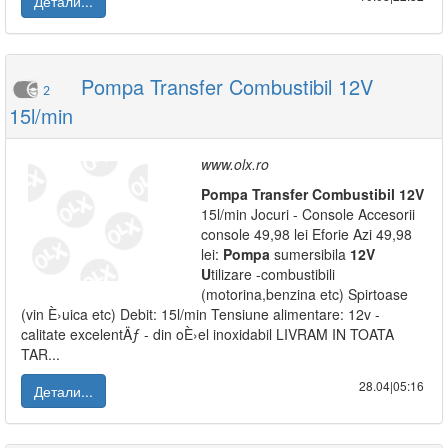
Детали...
Pompa Transfer Combustibil 12V
2
15l/min
www.olx.ro
Pompa
Transfer
Combustibil
12V
15l/min Jocuri - Console Accesorii
console 49,98 lei Eforie Azi 49,98
lei:
Pompa
sumersibila
12V
U
tilizare -combustibili
(motorina,benzina etc) Spirtoase
(vin È›uica etc) Debit: 15l/min Tensiune alimentare: 12v -
calitate excelentÄƒ - din oÈ›el inoxidabil LIVRAM IN TOATA
TAR...
28.04|05:16
Детали...