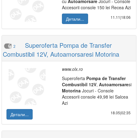
cu
Autoamorsare
Jocuri - Console
Accesorii console 150 lei Recea Azi
11.11|18:06
Детали...
Superoferta Pompa de Transfer
2
Combustibil 12V, Autoamorsaresi Motorina
www.olx.ro
Superoferta
Pompa
de
Transfer
Combustibil
12V
,
Autoamorsare
si
Motorina
Jocuri - Console
Accesorii console 49,98 lei Salcea
Azi
18.05|02:35
Детали...