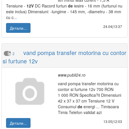
litri minut Max curent - 1,5 A
Tensiune -
12V
DC Racord furtun
de
iesire - 16 mm (furtunul nu
este inclus) Dimensiuni: -lungime - 145 mm, -diametru - 38 mm
cu c...
24.04|13:37
Детали...
vand pompa transfer motorina cu contor
2
si furtune 12v
www.publi24.ro
vand pompa transfer motorina cu
contor si furtune 12v 700 RON
1 000 RON Specifica?ii Dimensiuni
42 x 37 x 37 cm Tensiune 12 V
Consumul
de
energi ... Timisoara
Timis Telefon validat azi
13.05|12:03
Детали...