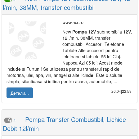
l/min, 38MM, transfer combustibil
www.olx.ro
New
Pompa
12V
submersibila
12V
,
12 l/min, 38MM, transfer
combustibil Accesorii Telefoane -
Tablete Alte accesorii pentru
telefoane si tablete 65 lei Cluj-
Napoca Azi 65 lei: Acest mo
de
l
inclu
de
si Furtun ! Se utilizeaza pentru transferul rapid
de
motorina, ulei, apa, vin, antigel si alte lichi
de
. Este o solutie
simpla, silentioasa si ieftina pentru acasa, automobile, ...
26.04|22:59
Детали...
Pompa Transfer Combustibil, Lichide
2
Debit 12l/min