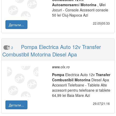
Autoamorsare
si
Motorina
,
U
lei
Jocuri - Console Accesorii console
50 lei Cluj-Napoca Azi
22.05|05:33
Детали...
Pompa Electrica Auto 12v Transfer
2
Combustibil Motorina Diesel Apa
www.olx.ro
Pompa
Electrica Auto 12v
Transfer
Combustibil
Motorina
Diesel Apa
Accesorii Telefoane - Tablete Alte
accesorii pentru telefoane si tablete
64,99 lei Baia Mare Azi
29.07|21:16
Детали...