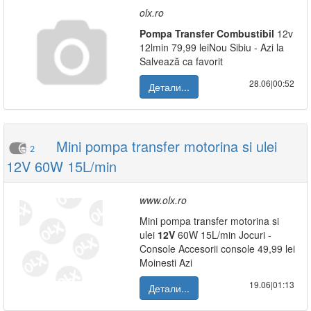
olx.ro
Pompa
Transfer
Combustibil
12v
12lmin 79,99 leiNou Sibiu - Azi la
Salvează ca favorit
28.06|00:52
Детали...
Mini pompa transfer motorina si ulei
2
12V 60W 15L/min
www.olx.ro
Mini pompa transfer motorina si
ulei
12V
60W 15L/min Jocuri -
Console Accesorii console 49,99 lei
Moinesti Azi
19.06|01:13
Детали...