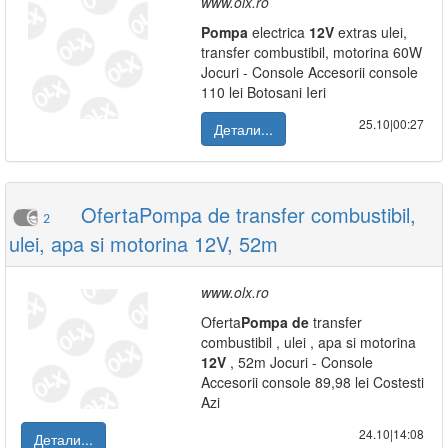
www.olx.ro
Pompa
electrica
12V
extras ulei,
transfer combustibil, motorina 60W
Jocuri - Console Accesorii console
110 lei Botosani Ieri
25.10|00:27
Детали...
OfertaPompa de transfer combustibil,
2
ulei, apa si motorina 12V, 52m
www.olx.ro
Oferta
Pompa
de
transfer
combustibil , ulei , apa si motorina
12V
, 52m Jocuri - Console
Accesorii console 89,98 lei Costesti
Azi
24.10|14:08
Детали...