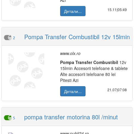
Azi
15.11|05:49
Детали...
Pompa Transfer Combustibil 12v 15lmin
2
www.olx.ro
Pompa
Transfer
Combustibil
12v
15lmin Accesorii telefoane & tablete
Alte accesorii telefoane 80 lei
Pitesti Azi
21.07|07:08
Детали...
pompa transfer motorina 80l /minut
5
www.publi24.ro