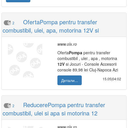
OfertaPompa pentru transfer
2
combustibil, ulei, apa, motorina 12V si
www.olx.ro
Oferta
Pompa
pentru transfer
combustibil , ulei , apa , motorina
12V
si Jocuri - Console Accesorii
console 89,98 lei Cluj-Napoca Azi
15.05|04:02
Детали...
ReducerePompa pentru transfer
2
combustibil, ulei si apa si motorina 12
www.olx.ro