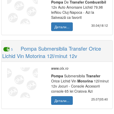
Pompa
De
Transfer
Combustibil
12v Auto Amorsare Lichid 79,98
leiNou Cluj-Napoca - Azi la
Salvează ca favorit
30.04|18:12
Детали...
Pompa Submersibila Transfer Orice
5
Lichid Vin Motorina 12l/minut 12v
www.olx.ro
Pompa
Submersibila
Transfer
Orice Lichid Vin
Motorina
12l/minut
12v Jocuri - Console Accesorii
console 65 lei Craiova Azi
25.07|05:40
Детали...