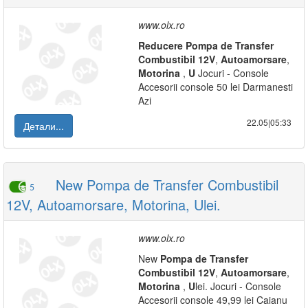
www.olx.ro
Reducere
Pompa
de
Transfer
Combustibil
12V
,
Autoamorsare
,
Motorina
,
U
Jocuri - Console
Accesorii console 50 lei Darmanesti
Azi
22.05|05:33
Детали...
New Pompa de Transfer Combustibil
5
12V, Autoamorsare, Motorina, Ulei.
www.olx.ro
New
Pompa
de
Transfer
Combustibil
12V
,
Autoamorsare
,
Motorina
,
U
lei. Jocuri - Console
Accesorii console 49,99 lei Caianu