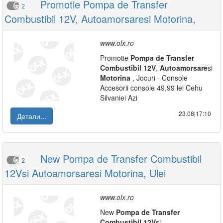
Promotie Pompa de Transfer
2
Combustibil 12V, Autoamorsaresi Motorina,
www.olx.ro
Promotie
Pompa
de
Transfer
Combustibil
12V
,
Autoamorsare
si
Motorina
, Jocuri - Console
Accesorii console 49,99 lei Cehu
Silvaniei Azi
23.08|17:10
Детали...
New Pompa de Transfer Combustibil
2
12Vsi Autoamorsaresi Motorina, Ulei
www.olx.ro
New
Pompa
de
Transfer
Combustibil
12V
si