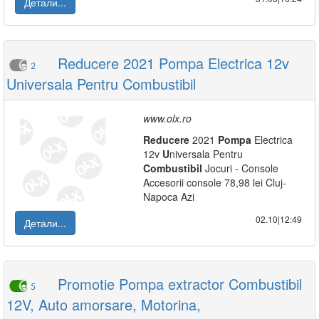
Детали...
Reducere 2021 Pompa Electrica 12v
2
Universala Pentru Combustibil
www.olx.ro
Reducere
2021
Pompa
Electrica
12v
U
niversala Pentru
Combustibil
Jocuri - Console
Accesorii console 78,98 lei Cluj-
Napoca Azi
02.10|12:49
Детали...
Promotie Pompa extractor Combustibil
5
12V, Auto amorsare, Motorina,