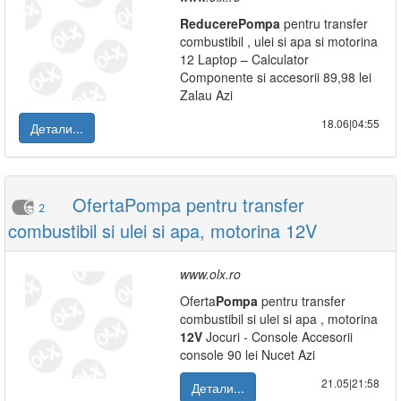
Reducere
Pompa
pentru transfer
combustibil , ulei si apa si motorina
12 Laptop – Calculator
Componente si accesorii 89,98 lei
Zalau Azi
18.06|04:55
Детали...
OfertaPompa pentru transfer
2
combustibil si ulei si apa, motorina 12V
www.olx.ro
Oferta
Pompa
pentru transfer
combustibil si ulei si apa , motorina
12V
Jocuri - Console Accesorii
console 90 lei Nucet Azi
21.05|21:58
Детали...