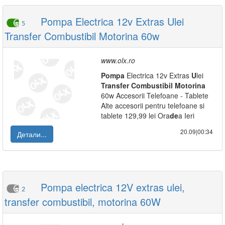
Pompa Electrica 12v Extras Ulei
5
Transfer Combustibil Motorina 60w
www.olx.ro
Pompa
Electrica 12v Extras
U
lei
Transfer
Combustibil
Motorina
60w Accesorii Telefoane - Tablete
Alte accesorii pentru telefoane si
tablete 129,99 lei Ora
de
a Ieri
20.09|00:34
Детали...
Pompa electrica 12V extras ulei,
2
transfer combustibil, motorina 60W