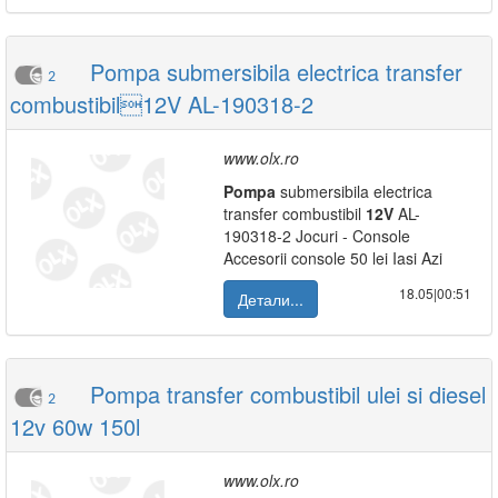
Pompa submersibila electrica transfer
2
combustibil12V AL-190318-2
www.olx.ro
Pompa
submersibila electrica
transfer combustibil
12V
AL-
190318-2 Jocuri - Console
Accesorii console 50 lei Iasi Azi
18.05|00:51
Детали...
Pompa transfer combustibil ulei si diesel
2
12v 60w 150l
www.olx.ro