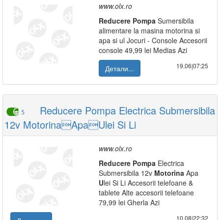
www.olx.ro
Reducere
Pompa
Sumersibila
alimentare la masina motorina si
apa si ul Jocuri - Console Accesorii
console 49,99 lei Medias Azi
19.06|07:25
Детали...
Reducere Pompa Electrica Submersibila
5
12v MotorinaApaUlei Si Li
www.olx.ro
Reducere
Pompa
Electrica
Submersibila 12v
Motorina
Apa
U
lei Si Li Accesorii telefoane &
tablete Alte accesorii telefoane
79,99 lei Gherla Azi
10.08|22:32