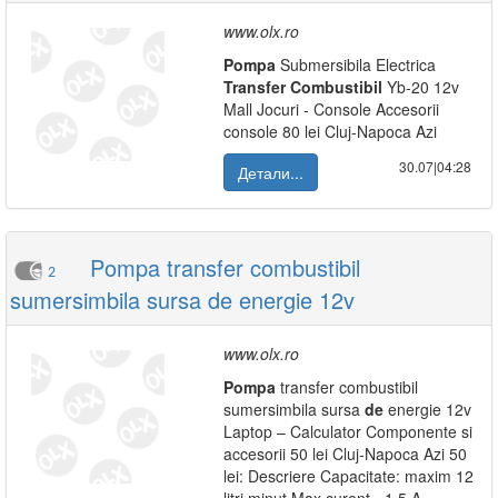
www.olx.ro
Pompa
Submersibila Electrica
Transfer
Combustibil
Yb-20 12v
Mall Jocuri - Console Accesorii
console 80 lei Cluj-Napoca Azi
30.07|04:28
Детали...
Pompa transfer combustibil
2
sumersimbila sursa de energie 12v
www.olx.ro
Pompa
transfer combustibil
sumersimbila sursa
de
energie 12v
Laptop – Calculator Componente si
accesorii 50 lei Cluj-Napoca Azi 50
lei: Descriere Capacitate: maxim 12