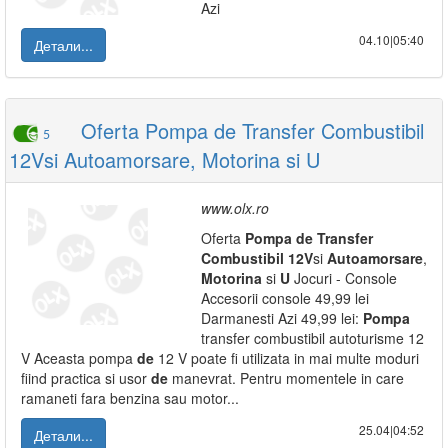
Azi
04.10|05:40
Детали...
Oferta Pompa de Transfer Combustibil
5
12Vsi Autoamorsare, Motorina si U
www.olx.ro
Oferta
Pompa
de
Transfer
Combustibil
12V
si
Autoamorsare
,
Motorina
si
U
Jocuri - Console
Accesorii console 49,99 lei
Darmanesti Azi 49,99 lei:
Pompa
transfer combustibil autoturisme 12
V Aceasta pompa
de
12 V poate fi utilizata in mai multe moduri
fiind practica si usor
de
manevrat. Pentru momentele in care
ramaneti fara benzina sau motor...
25.04|04:52
Детали...