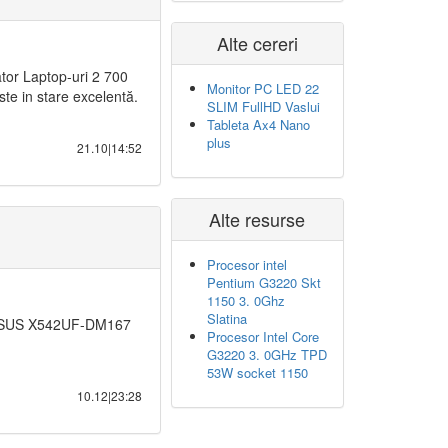
Alte cereri
or Laptop-uri 2 700
Monitor PC LED 22
Este in stare excelentă.
SLIM FullHD Vaslui
Tableta Ax4 Nano
plus
21.10|14:52
Alte resurse
Procesor intel
Pentium G3220 Skt
1150 3. 0Ghz
Slatina
 ASUS X542UF-DM167
Procesor Intel Core
G3220 3. 0GHz TPD
53W socket 1150
10.12|23:28