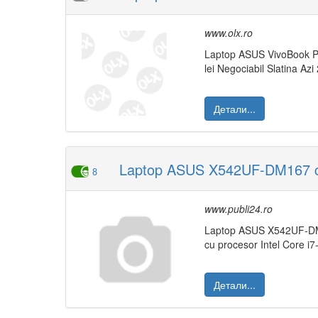
www.olx.ro
Laptop ASUS VivoBook Pr
lei Negociabil Slatina Azi 
Детали...
Laptop ASUS X542UF-DM167 c
8
www.publi24.ro
Laptop ASUS X542UF-DM
cu procesor Intel Core i7
Детали...