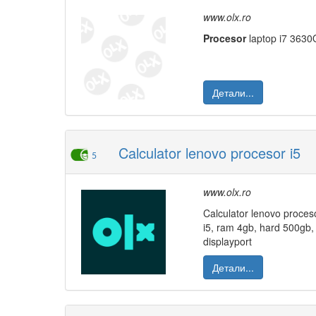
www.olx.ro
Procesor
laptop i7 3630Q
Детали...
Calculator lenovo procesor i5
5
www.olx.ro
Calculator lenovo proceso
i5, ram 4gb, hard 500gb, 
displayport
Детали...