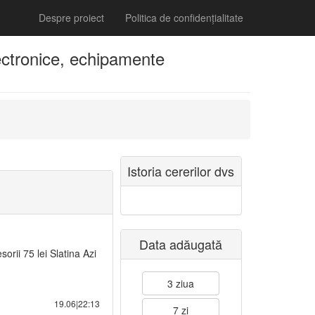
Despre proiect
Politica de confidențialitate
ectronice, echipamente
Istoria cererilor dvs
Data adăugată
rii 75 lei Slatina Azi
3 ziua
19.06|22:13
7 zi