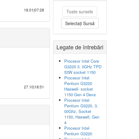
18.01|07:28
Toate sursele
Selectați Sursă
Legate de întrebări
Procesor Intel Core
G3220 3. 0GHz TPD
53W socket 1150
Procesor Intel
Pentium G3220
27.10|18:51
Haswell- socket
1150 Gen 4 Deva
Procesor Intel
Pentium G3220, 3,
00Ghz, Socket
1150, Haswell, Gen
4
Procesor Intel
Pentium G3220