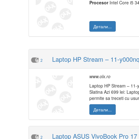
Procesor
Intel Core i5 3
Детали...
Laptop HP Stream – 11-y000nq 
2
www.olx.ro
Laptop HP Stream – 11-y
Slatina Azi 699 lei: Lap
permite sa treceti cu usur
Детали...
Laptop ASUS VivoBook Pro 17 
2