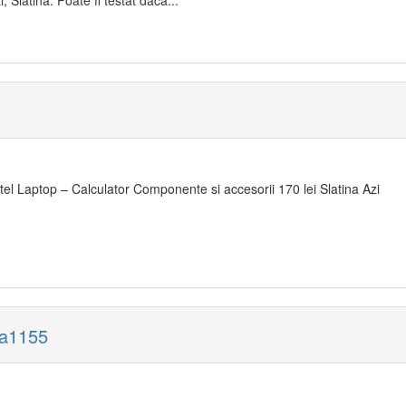
i, Slatina. Poate fi testat daca...
tel Laptop – Calculator Componente si accesorii 170 lei Slatina Azi
ga1155