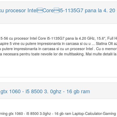
u procesor IntelCorei5-1135G7 pana la 4. 20 G
5-56 cu procesor Intel Core i5-1135G7 pana la 4.20 GHz, 15.6", Full
spire 5 vine cu putere impresionanta in carcasa si cu u ... Slatina Olt az
cu putere impresionanta in carcasa si cu un procesor Intel . Cu o memo
rea necesara pentru toate nevoile lor de multitasking. Mai multe detalii la
gtx 1060 - i5 8500 3. 0ghz - 16 gb ram
ming gtx 1060 - i5 8500 3.0ghz - 16 gb ram Laptop-Calculator-Gamin