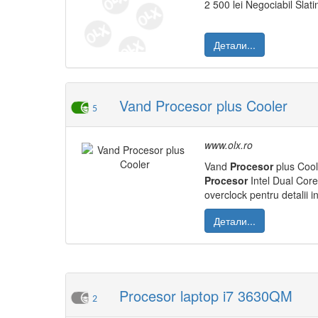
2 500 lei Negociabil Slati
Детали...
Vand Procesor plus Cooler
5
www.olx.ro
Vand
Procesor
plus Cool
Procesor
Intel Dual Core
overclock pentru detalii in
Детали...
Procesor laptop i7 3630QM
2