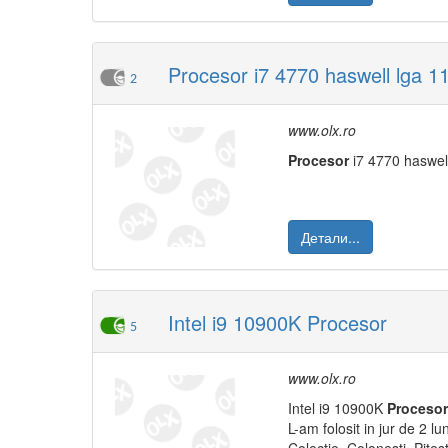
Procesor i7 4770 haswell lga 11
2
www.olx.ro
Procesor
i7 4770 haswel
Детали...
Intel i9 10900K Procesor
5
www.olx.ro
Intel i9 10900K
Procesor
L-am folosit in jur de 2 lu