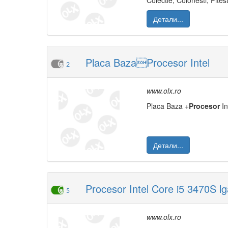
Colectie, Colonesti, Pitest
Детали...
Placa BazaProcesor Intel
2
www.olx.ro
Placa Baza +
Procesor
In
Детали...
Procesor Intel Core i5 3470S l
5
www.olx.ro