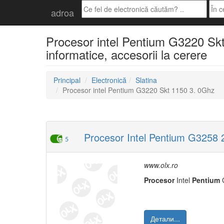
adroa
Procesor intel Pentium G3220 Skt
informatice, accesorii la cerere
Principal
Electronică
Slatina
Procesor intel Pentium G3220 Skt 1150 3. 0Ghz
Procesor Intel Pentium G3258 2
5
www.olx.ro
Procesor
Intel
Pentium
G
Детали...