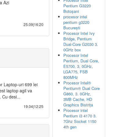
Procesor Intel
a Azi
Pentium G3220
Botoșani
procesor intel
pentium g3220
25.09|16:20
București
Procesor Intel Ivy
Bridge, Pentium
Dual-Core G2030 3.
0GHz box
Procesor Intel
Pentium, Dual Core,
E5700, 3, 0GHz,
LGA775, FSB
800MHz
Procesor Intel®
 Laptop-uri 699 lei
Pentium® Dual Core
st laptop agil va
G860, 3. 0GHz,
 Cu desi...
3MB Cache, HD
Graphics Bistrița
19.04|12:25
Procesor intel
Pentium i3 4170 3.
7Ghz Socket 1150
4th gen