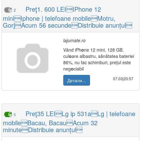
Preţ1. 600 LEIIPhone 12
2
miniIphone | telefoane mobileMotru,
GorjAcum 56 secundeDistribuie anunțul
lajumate.ro
Vând iPh
o
ne 12 mini, 128 GB,
cul
o
are albastru, sănătatea bateriei
86%, nu fac schimburi, prețul este
neg
o
ciabil
07.03|20:57
Детали...
Preţ35 LEILg ip 531aLg | telefoane
5
mobileBacau, BacauAcum 32
minuteDistribuie anunțul