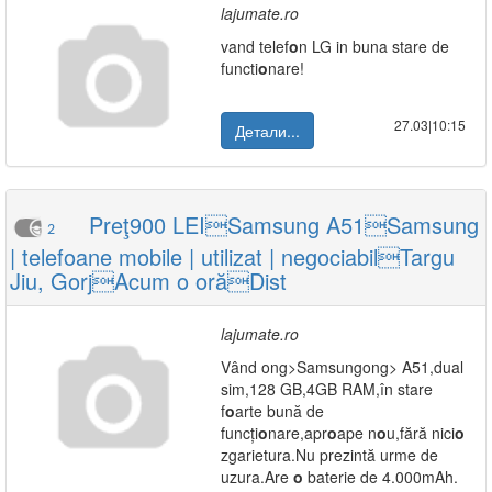
lajumate.ro
vand telef
o
n LG in buna stare de
functi
o
nare!
27.03|10:15
Детали...
Preţ900 LEISamsung A51Samsung
2
| telefoane mobile | utilizat | negociabilTargu
Jiu, GorjAcum o orăDist
lajumate.ro
Vând
ong>Samsung
ong> A51,dual
sim,128 GB,4GB RAM,în stare
f
o
arte bună de
funcți
o
nare,apr
o
ape n
o
u,fără nici
o
zgarietura.Nu prezintă urme de
uzura.Are
o
baterie de 4.000mAh.