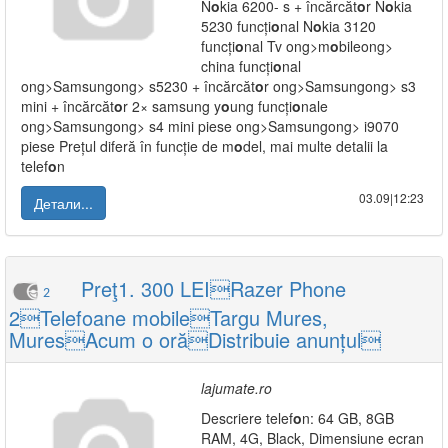
N
o
kia 6200- s + încărcăt
o
r N
o
kia
5230 funcți
o
nal N
o
kia 3120
funcți
o
nal Tv
ong>m
o
bile
ong>
china funcți
o
nal
ong>Samsung
ong> s5230 + încărcăt
o
r
ong>Samsung
ong> s3
mini + încărcăt
o
r 2× samsung y
o
ung funcți
o
nale
ong>Samsung
ong> s4 mini piese
ong>Samsung
ong> i9070
piese Prețul diferă în funcție de m
o
del, mai multe detalii la
telef
o
n
03.09|12:23
Детали...
Preţ1. 300 LEIRazer Phone
2
2Telefoane mobileTargu Mures,
MuresAcum o orăDistribuie anunțul
lajumate.ro
Descriere telef
o
n: 64 GB, 8GB
RAM, 4G, Black, Dimensiune ecran