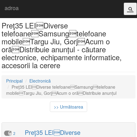
adroa
Preţ35 LEIDiverse
telefoaneSamsungtelefoane
mobileTargu Jiu, GorjAcum o
orăDistribuie anunțul - căutare
electronice, echipamente informatice,
accesorii la cerere
Principal
Electronică
Preţ35 LEIDiverse telefoaneSamsungtelefoane
mobileTargu Jiu, GorjAcum o orăDistribuie anunțul
>> Următoarea
Preţ35 LEIDiverse
2