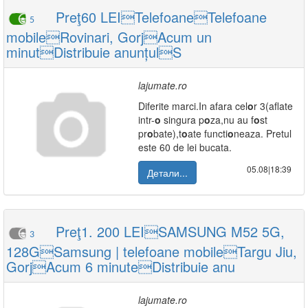
Preţ60 LEITelefoaneTelefoane
5
mobileRovinari, GorjAcum un
minutDistribuie anunțulS
lajumate.ro
Diferite marci.In afara cel
o
r 3(aflate
intr-
o
singura p
o
za,nu au f
o
st
pr
o
bate),t
o
ate functi
o
neaza. Pretul
este 60 de lei bucata.
05.08|18:39
Детали...
Preţ1. 200 LEISAMSUNG M52 5G,
3
128GSamsung | telefoane mobileTargu Jiu,
GorjAcum 6 minuteDistribuie anu
lajumate.ro