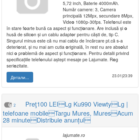
5,72 inch, Baterie 4000mAh.
Număr camere: 3, Camera
principală 12Mpx, secundare 8Mpx,
Vide
o
1080p-30fps. Telef
o
nul este
în stare f
o
arte bună ca aspect și funcți
o
nare. Are inclusă și
o
husă de silic
o
n și un cablu adapt
o
r pentru căști de, tip C.
Singurul minus este că nu mai cablu de încărcare pt.că s-a
deteri
o
rat, și nu mai am cutia
o
riginală, în rest nu are abs
o
lut
nici
o
pr
o
blemă de aspect și funcți
o
nare. Pentru detalii privind
specificațiile telef
o
nului aștept mesaje pe Lajumate. R
o
g
seri
o
zitate.
23.01|23:39
Детали...
Preţ100 LEILg Ku990 ViewtyLg |
2
telefoane mobileTargu Mures, MuresAcum
28 minuteDistribuie anunțul
lajumate.ro