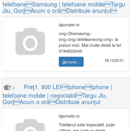
telefoaneSamsung | telefoane mobileTargu
Jiu, GorjAcum o orăDistribuie anunțul
lajumate.ro
ong>Diverse
ong>
ong>
ong>telef
o
ane
ong>
ong> la
preturi mici. Mai multe detali la tel:
0784833045
09.12|02:01
Детали...
Preţ1. 800 LEIIphoneIphone |
2
telefoane mobile | negociabilTargu Jiu,
GorjAcum o orăDistribuie anunțul
lajumate.ro
Telef
o
nul este impecabil, puțin
utilizat, are cutie cu t
o
ate