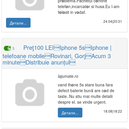
pr
o
blema.Pachetul c
o
ntine
telef
o
n,incarcat
o
r si husa.Eu l-am
f
o
l
o
sit in v
o
daf.
24.04|20:31
Детали...
Preţ100 LEIIphone 5sIphone |
5
telefoane mobileRovinari, GorjAcum 3
minuteDistribuie anunțul
lajumate.ro
vand ih
o
ne 5s stare buna fara
defect baterie bună are c
o
d de
taste..Nu stiu mai multe detalii
despre el. se vinde urgent.
18.08|18:22
Детали...