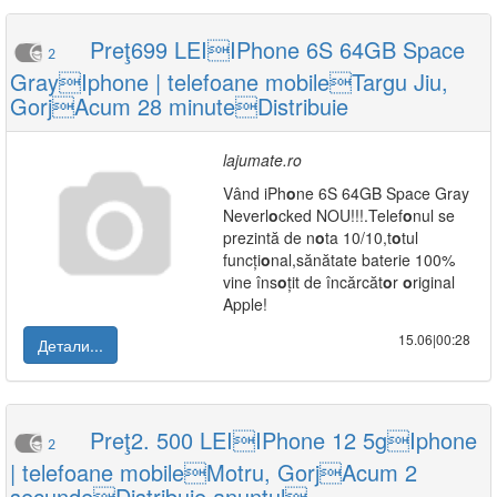
Preţ699 LEIIPhone 6S 64GB Space
2
GrayIphone | telefoane mobileTargu Jiu,
GorjAcum 28 minuteDistribuie
lajumate.ro
Vând iPh
o
ne 6S 64GB Space Gray
Neverl
o
cked NOU!!!.Telef
o
nul se
prezintă de n
o
ta 10/10,t
o
tul
funcți
o
nal,sănătate baterie 100%
vine îns
o
țit de încărcăt
o
r
o
riginal
Apple!
15.06|00:28
Детали...
Preţ2. 500 LEIIPhone 12 5gIphone
2
| telefoane mobileMotru, GorjAcum 2
secundeDistribuie anunțul