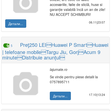
acces
o
riile, f
o
lie de sticlă, huse si
garanție valabilă încă un an de zile!
NU ACCEPT SCHIMBURI!
06.11|23:07
Детали...
Preţ250 LEIHuawei P SmartHuawei
5
| telefoane mobileTargu Jiu, GorjAcum 9
minuteDistribuie anunțul
lajumate.ro
Se vinde pentru piese detalii la
0757895711
17.10|13:24
Детали...