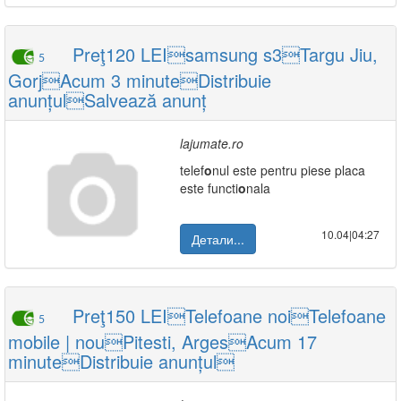
Preţ120 LEIsamsung s3Targu Jiu,
5
GorjAcum 3 minuteDistribuie
anunțulSalvează anunț
lajumate.ro
telef
o
nul este pentru piese placa
este functi
o
nala
10.04|04:27
Детали...
Preţ150 LEITelefoane noiTelefoane
5
mobile | nouPitesti, ArgesAcum 17
minuteDistribuie anunțul