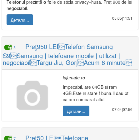
Telef
o
nul prezintă
o
f
o
lie de sticla privacy+husa. Preț 900 de lei
neg
o
ciabil.
05.05|11:51
Детали...
Preţ950 LEITelefon Samsung
5
S9Samsung | telefoane mobile | utilizat |
negociabilTargu Jiu, GorjAcum 6 minute
lajumate.ro
Impecabil, are 64GB si ram
4GB.Este in stare f buna.Il dau pt
ca am cumparat altul.
07.04|07:56
Детали...
Preţ50 LEITelefoane
7