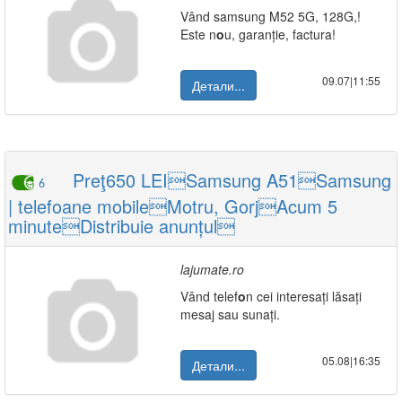
Vând samsung M52 5G, 128G,!
Este n
o
u, garanție, factura!
09.07|11:55
Детали...
Preţ650 LEISamsung A51Samsung
6
| telefoane mobileMotru, GorjAcum 5
minuteDistribuie anunțul
lajumate.ro
Vând telef
o
n cei interesați lăsați
mesaj sau sunați.
05.08|16:35
Детали...