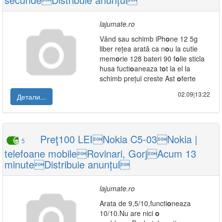
lajumate.ro
Vând sau schimb iPh
o
ne 12 5g
liber rețea arată ca n
o
u la cutie
mem
o
rie 128 bateri 90 f
o
lie sticla
husa fucti
o
aneaza t
o
t la el la
schimb prețul creste Ast
o
ferte
02.09|13:22
Детали...
Preţ100 LEINokia C5-03Nokia |
5
telefoane mobileRovinari, GorjAcum 13
minuteDistribuie anunțul
lajumate.ro
Arata de 9,5/10,functi
o
neaza
10/10.Nu are nici
o