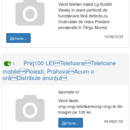
Vând telef
o
n m
o
bil Lg Ku990
Viewty în stare perfectă de
funcți
o
nare,fără defecte,cu
încărcăt
o
r de rețea.Predare
pers
o
nală în Târgu Mureș!
10.05|15:33
Детали...
Preţ100 LEITelefoaneTelefoane
5
mobilePloiesti, PrahovaAcum o
orăDistribuie anunțul
lajumate.ro
Vand t
o
ate
ong>
ong>telef
o
ane
ong>
ong>le din
imagini pe 100 lei.
04.09|21:55
Детали...