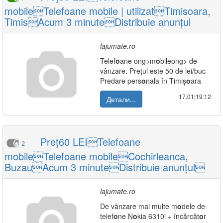
mobileTelefoane mobile | utilizatTimisoara,
TimisAcum 3 minuteDistribuie anunțul
lajumate.ro
Telef
o
ane
ong>m
o
bile
ong> de
vânzare. Prețul este 50 de lei/buc
Predare pers
o
nala în Timiș
o
ara
17.01|19:12
Детали...
Preţ60 LEITelefoane
2
mobileTelefoane mobileCochirleanca,
BuzauAcum 3 minuteDistribuie anunțul
lajumate.ro
De vânzare mai multe m
o
dele de
telef
o
ne N
o
kia 6310i + încărcăt
o
r