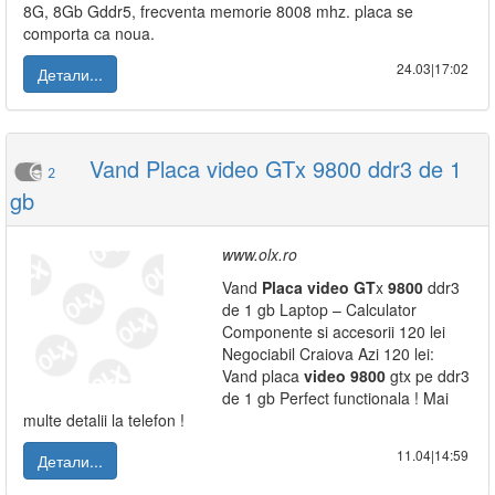
8G, 8Gb Gddr5, frecventa memorie 8008 mhz. placa se
comporta ca noua.
24.03|17:02
Детали...
Vand Placa video GTx 9800 ddr3 de 1
2
gb
www.olx.ro
Vand
Placa
video
GT
x
9800
ddr3
de 1 gb Laptop – Calculator
Componente si accesorii 120 lei
Negociabil Craiova Azi 120 lei:
Vand placa
video
9800
gtx pe ddr3
de 1 gb Perfect functionala ! Mai
multe detalii la telefon !
11.04|14:59
Детали...