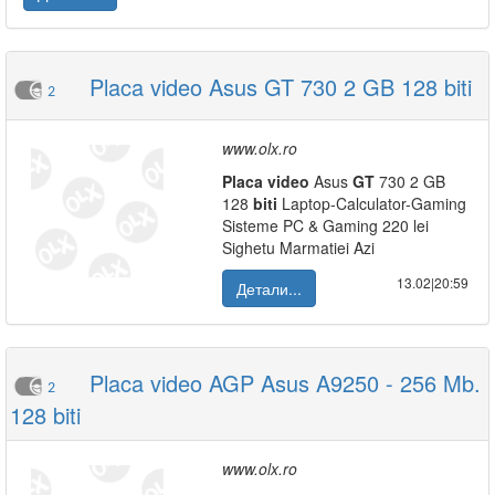
Placa video Asus GT 730 2 GB 128 biti
2
www.olx.ro
Placa
video
Asus
GT
730 2 GB
128
biti
Laptop-Calculator-Gaming
Sisteme PC & Gaming 220 lei
Sighetu Marmatiei Azi
13.02|20:59
Детали...
Placa video AGP Asus A9250 - 256 Mb.
2
128 biti
www.olx.ro