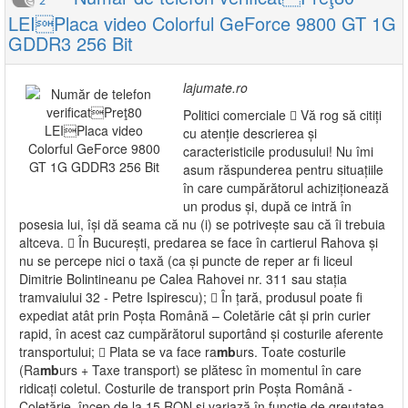
2
LEIPlaca video Colorful GeForce 9800 GT 1G
GDDR3 256 Bit
lajumate.ro
Politici comerciale  Vă rog să citiți
cu atenție descrierea și
caracteristicile produsului! Nu îmi
asum răspunderea pentru situațiile
în care cumpărătorul achiziționează
un produs și, după ce intră în
posesia lui, își dă seama că nu (i) se potrivește sau că îi trebuia
altceva.  În București, predarea se face în cartierul Rahova și
nu se percepe nici o taxă (ca și puncte de reper ar fi liceul
Dimitrie Bolintineanu pe Calea Rahovei nr. 311 sau stația
tramvaiului 32 - Petre Ispirescu);  În țară, produsul poate fi
expediat atât prin Poșta Română – Coletărie cât și prin curier
rapid, în acest caz cumpărătorul suportând și costurile aferente
transportului;  Plata se va face ra
mb
urs. Toate costurile
(Ra
mb
urs + Taxe transport) se plătesc în momentul în care
ridicați coletul. Costurile de transport prin Poșta Română -
Coletărie, încep de la 15 RON și variază în funcție de greutatea