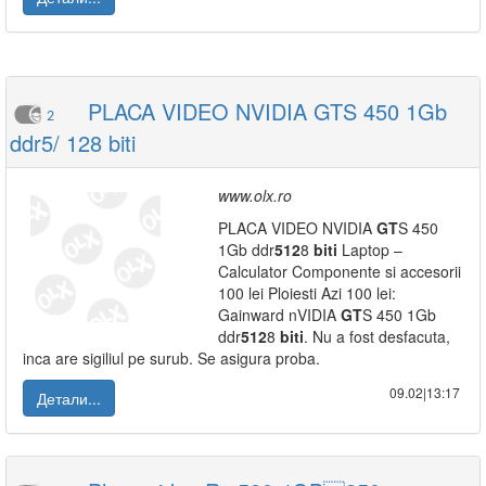
PLACA VIDEO NVIDIA GTS 450 1Gb
2
ddr5/ 128 biti
www.olx.ro
PLACA VIDEO NVIDIA
GT
S 450
1Gb ddr
512
8
biti
Laptop –
Calculator Componente si accesorii
100 lei Ploiesti Azi 100 lei:
Gainward nVIDIA
GT
S 450 1Gb
ddr
512
8
biti
. Nu a fost desfacuta,
inca are sigiliul pe surub. Se asigura proba.
09.02|13:17
Детали...