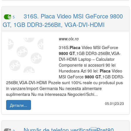
316S. Placa Video MSI GeForce 9800
5
GT, 1GB DDR3-256Bit, VGA-DVI-HDMI
www.olx.ro
316S.
Placa
Video MSI GeForce
9800
GT
,1GB DDR3-256Bit,VGA-
DVI-HDMI Laptop – Calculator
Componente si accesorii 90 lei
Hunedoara Azi 90 lei:
Placa
Video
MSI GeForce
9800
GT
,1GB DDR3-
256Bit,VGA-DVI-HDMI Pozele sunt 100% reale cu produsul pus
in vanzare/import Germania Nu necesita alimentare
suplimentara Nu ma intereseaza Negocieri/Schi...
05.01|23:23
Детали...
Număr de telefon verificatPreţ80