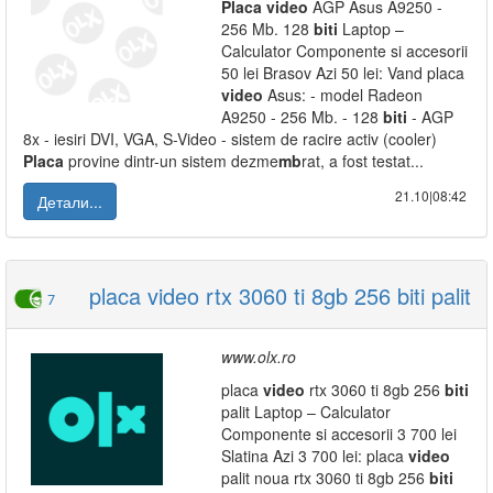
Placa
video
AGP Asus A9250 -
256 Mb. 128
biti
Laptop –
Calculator Componente si accesorii
50 lei Brasov Azi 50 lei: Vand placa
video
Asus: - model Radeon
A9250 - 256 Mb. - 128
biti
- AGP
8x - iesiri DVI, VGA, S-Video - sistem de racire activ (cooler)
Placa
provine dintr-un sistem dezme
mb
rat, a fost testat...
21.10|08:42
Детали...
placa video rtx 3060 ti 8gb 256 biti palit
7
www.olx.ro
placa
video
rtx 3060 ti 8gb 256
biti
palit Laptop – Calculator
Componente si accesorii 3 700 lei
Slatina Azi 3 700 lei: placa
video
palit noua rtx 3060 ti 8gb 256
biti