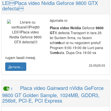
LEIPlaca video Nvidia Geforce 9800 GTX
defecta
lajumate.ro
Placa
video
Nvidia
Geforce
9800
GT
X defecta Transport in tara 25
lei Suntem firma, nu facem
schi
mb
uri si nu negociem pretul!
Program 9:00-19:00 de Luni pana
Sa
mb
ata. Dupa Ora 19:00 va
rugam lasati mesaj.
23.05|05:03
Детали...
Placa video Gainward nVidia GeForce
5
9800 GT Golden Sample, 1024MB, GDDR3,
256bit, PCI-E, PCI Express