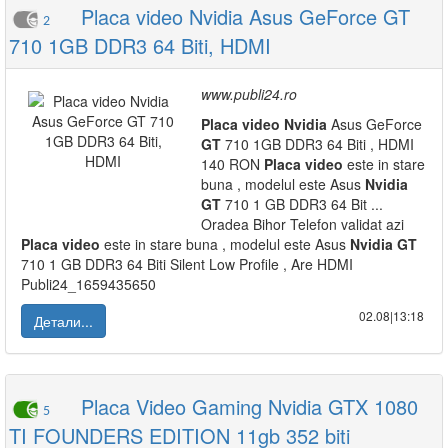
Placa video Nvidia Asus GeForce GT
2
710 1GB DDR3 64 Biti, HDMI
www.publi24.ro
Placa
video
Nvidia
Asus GeForce
GT
710 1GB DDR3 64 Biti , HDMI
140 RON
Placa
video
este in stare
buna , modelul este Asus
Nvidia
GT
710 1 GB DDR3 64 Bit ...
Oradea Bihor Telefon validat azi
Placa
video
este in stare buna , modelul este Asus
Nvidia
GT
710 1 GB DDR3 64 Biti Silent Low Profile , Are HDMI
Publi24_1659435650
02.08|13:18
Детали...
Placa Video Gaming Nvidia GTX 1080
5
TI FOUNDERS EDITION 11gb 352 biti