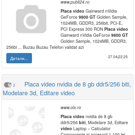
www.publi24.ro
Placa
video
Gainward nVidia
GeForce
9800
GT
Golden Sample,
1024MB, GDDR3, 256bit, PCI-E,
PCI Express 300 RON
Placa
video
Gainward nVidia GeForce
9800
GT
Golden Sample, 1024MB, GDDR3,
256bi ... Buzau Buzau Telefon validat azi
27.04|22:25
Детали...
Placa video nvidia de 8 gb ddr5/256 biti,
2
Modelare 3d, Editare video
www.olx.ro
Placa
video
nvidia de 8 gb
ddr5/256
biti
, Modelare 3d, Editare
video
Laptop – Calculator
Componente si accesorii 1 100 lei