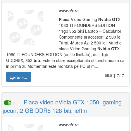
www.olx.ro
Placa
Video Gaming
Nvidia
GT
X
1080 TI FOUNDERS EDITION
11gb 352
biti
Laptop – Calculator
Componente si accesorii 2 500 lei
Targu-Mures Azi 2 500 lei: Vand o
placa Video Gaming
Nvidia
GT
X
1080 TI FOUNDERS EDITION (editie limitata), de 11gb
GDDR5X, 352
biti
. Este in stare exceptionala si functioneaza ca
in prima zi. Momentan este montata pe PC-ul m...
05.01|17:17
Детали...
Placa video nVidia GTX 1050, gaming
5
jocuri, 2 GB DDR5 128 biti, ieftin
www.olx.ro