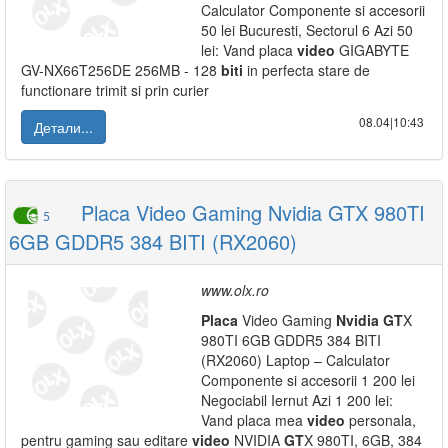
Calculator Componente si accesorii
50 lei Bucuresti, Sectorul 6 Azi 50
lei: Vand placa
video
GIGABYTE
GV-NX66T256DE 256MB - 128
biti
in perfecta stare de
functionare trimit si prin curier
08.04|10:43
Детали...
Placa Video Gaming Nvidia GTX 980TI
5
6GB GDDR5 384 BITI (RX2060)
www.olx.ro
Placa
Video Gaming
Nvidia
GT
X
980TI 6GB GDDR5 384 BITI
(RX2060) Laptop – Calculator
Componente si accesorii 1 200 lei
Negociabil Iernut Azi 1 200 lei:
Vand placa mea
video
personala,
pentru gaming sau editare
video
NVIDIA
GT
X 980TI, 6GB, 384