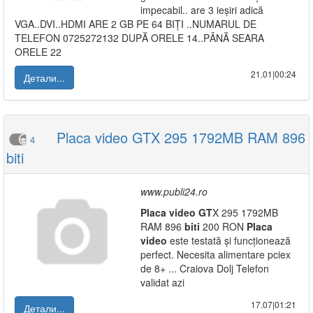
impecabil.. are 3 ieșiri adică
VGA..DVI..HDMI ARE 2 GB PE 64 BIȚI ..NUMARUL DE
TELEFON 0725272132 DUPĂ ORELE 14..PÂNĂ SEARA
ORELE 22
21.01|00:24
Детали...
Placa video GTX 295 1792MB RAM 896
4
biti
www.publi24.ro
Placa
video
GT
X 295 1792MB
RAM 896
biti
200 RON
Placa
video
este testată și funcționează
perfect. Necesita alimentare pciex
de 8+ ... Craiova Dolj Telefon
validat azi
17.07|01:21
Детали...