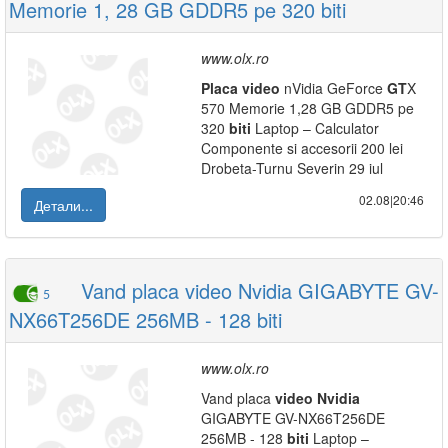
Memorie 1, 28 GB GDDR5 pe 320 biti
www.olx.ro
Placa
video
nVidia GeForce
GT
X
570 Memorie 1,28 GB GDDR5 pe
320
biti
Laptop – Calculator
Componente si accesorii 200 lei
Drobeta-Turnu Severin 29 iul
02.08|20:46
Детали...
Vand placa video Nvidia GIGABYTE GV-
5
NX66T256DE 256MB - 128 biti
www.olx.ro
Vand placa
video
Nvidia
GIGABYTE GV-NX66T256DE
256MB - 128
biti
Laptop –