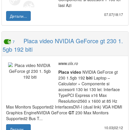
Iasi Azi
07.07|18:17
Детали...
Placa video NVIDIA GeForce gt 230 1.
7
5gb 192 biti
www.olx.ro
Placa
video
NVIDIA GeForce gt
230 1.5gb 192
biti
Laptop –
Calculator » Componente si
accesorii 130 lei 130 lei: Interface
TypePCI Express x16 Max
Resolution2560 x 1600 at 85 Hz
Max Monitors Supported2 InterfacesDVI-I (dual link) VGA HDMI
Graphics EngineNVIDIA GeForce
GT
230 Max Monitors
Supported2 Bus T...
10.03|02:12
Детали...