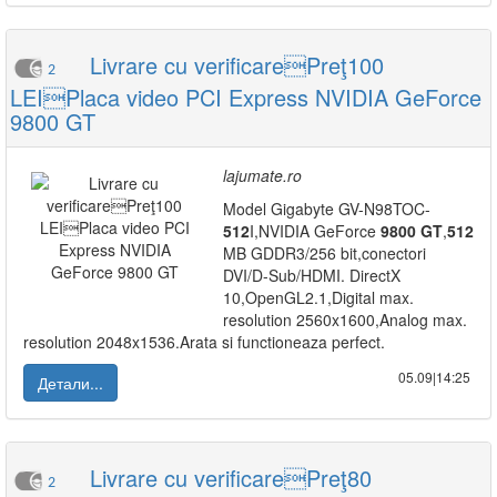
Livrare cu verificarePreţ100
2
LEIPlaca video PCI Express NVIDIA GeForce
9800 GT
lajumate.ro
Model Gigabyte GV-N98TOC-
512
I,NVIDIA GeForce
9800
GT
,
512
MB GDDR3/256 bit,conectori
DVI/D-Sub/HDMI. DirectX
10,OpenGL2.1,Digital max.
resolution 2560x1600,Analog max.
resolution 2048x1536.Arata si functioneaza perfect.
05.09|14:25
Детали...
Livrare cu verificarePreţ80
2