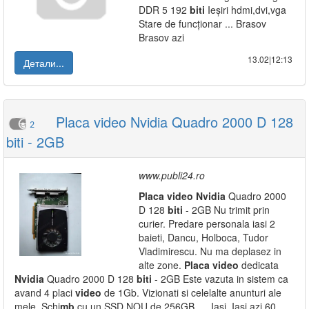
DDR 5 192
biti
Ieșiri hdmi,dvi,vga
Stare de funcționar ... Brasov
Brasov azi
13.02|12:13
Детали...
Placa video Nvidia Quadro 2000 D 128
2
biti - 2GB
www.publi24.ro
Placa
video
Nvidia
Quadro 2000
D 128
biti
- 2GB Nu trimit prin
curier. Predare personala iasi 2
baieti, Dancu, Holboca, Tudor
Vladimirescu. Nu ma deplasez in
alte zone.
Placa
video
dedicata
Nvidia
Quadro 2000 D 128
biti
- 2GB Este vazuta in sistem ca
avand 4 placi
video
de 1Gb. Vizionati si celelalte anunturi ale
mele. Schi
mb
cu un SSD NOU de 256GB, ... Iasi, Iasi azi 60