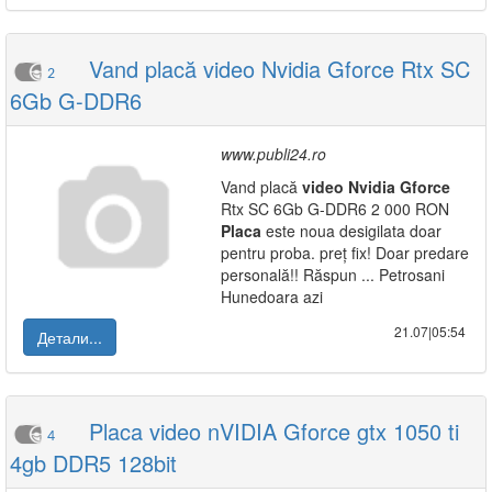
Vand placă video Nvidia Gforce Rtx SC
2
6Gb G-DDR6
www.publi24.ro
Vand placă
video
Nvidia
Gforce
Rtx SC 6Gb G-DDR6 2 000 RON
Placa
este noua desigilata doar
pentru proba. preț fix! Doar predare
personală!! Răspun ... Petrosani
Hunedoara azi
21.07|05:54
Детали...
Placa video nVIDIA Gforce gtx 1050 ti
4
4gb DDR5 128bit