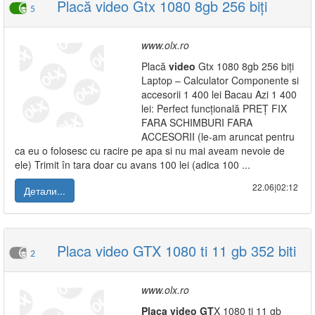
Placă video Gtx 1080 8gb 256 biți
5
www.olx.ro
Placă
video
Gtx 1080 8gb 256 biți
Laptop – Calculator Componente si
accesorii 1 400 lei Bacau Azi 1 400
lei: Perfect funcțională PREȚ FIX
FARA SCHIMBURI FARA
ACCESORII (le-am aruncat pentru
ca eu o folosesc cu racire pe apa si nu mai aveam nevoie de
ele) Trimit în tara doar cu avans 100 lei (adica 100 ...
22.06|02:12
Детали...
Placa video GTX 1080 ti 11 gb 352 biti
2
www.olx.ro
Placa
video
GT
X 1080 ti 11 gb