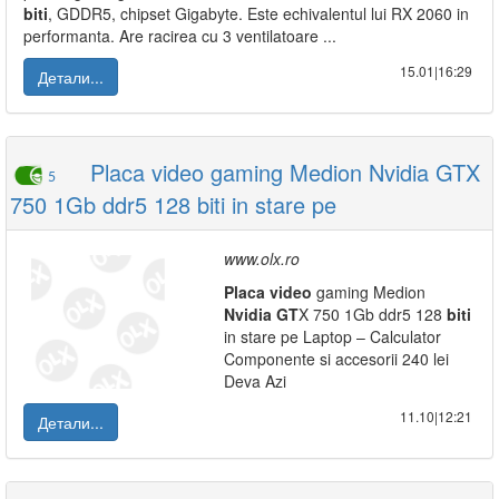
biti
, GDDR5, chipset Gigabyte. Este echivalentul lui RX 2060 in
performanta. Are racirea cu 3 ventilatoare ...
15.01|16:29
Детали...
Placa video gaming Medion Nvidia GTX
5
750 1Gb ddr5 128 biti in stare pe
www.olx.ro
Placa
video
gaming Medion
Nvidia
GT
X 750 1Gb ddr5 128
biti
in stare pe Laptop – Calculator
Componente si accesorii 240 lei
Deva Azi
11.10|12:21
Детали...