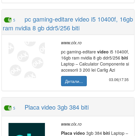
pc gaming-editare video i5 10400f, 16gb
5
ram nvidia 8 gb ddr5/256 biti
www.olx.ro
pc gaming-editare
video
i5 10400f,
16gb ram nvidia 8 gb ddr5/256
biti
Laptop – Calculator Componente si
accesorii 3 200 lei Carlig Azi
03.06|17:35
Детали...
Placa video 3gb 384 biti
5
www.olx.ro
Placa
video
3gb 384
biti
Laptop –