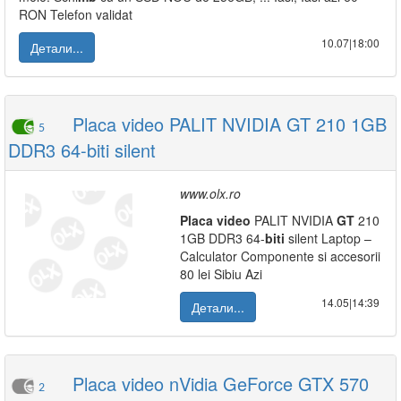
RON Telefon validat
10.07|18:00
Детали...
Placa video PALIT NVIDIA GT 210 1GB
5
DDR3 64-biti silent
www.olx.ro
Placa
video
PALIT NVIDIA
GT
210
1GB DDR3 64-
biti
silent Laptop –
Calculator Componente si accesorii
80 lei Sibiu Azi
14.05|14:39
Детали...
Placa video nVidia GeForce GTX 570
2