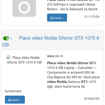
270 leiPrețul e negociabil Utilizat
Brasov - Azi la Salvează ca favorit
10.11|15:24
Детали...
Placa video Nvidia Gforce GTX 1070 8
5
GB
www.olx.ro
Placa
video
Nvidia
Gforce
GT
X
1070 8 GB Laptop – Calculator »
Componente si accesorii 950 lei
Cluj-Napoca Azi 950 lei: Vand placa
video
Nvidia
Geforce
GT
X 1070
8gb, stare foarte buna de
functionare.
02.04|22:33
Детали...