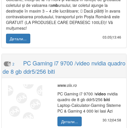
coletului și de valoarea ra
mb
ursului, iar coletul ajunge la
destinație în maxim 3 – 4 zile lucrătoare;  Dacă plătiți în avans
contravaloarea produsului, transportul prin Poșta Română este
GRATUIT (LA PRODUSELE CARE DEPASESC 100LEI)! Vă
mulțumesc!
03.05|13:46
Детали...
PC Gaming i7 9700 /video nvidia quadro
2
de 8 gb ddr5/256 biti
www.olx.ro
PC Gaming i7 9700 /
video
nvidia
quadro de 8 gb ddr5/256
biti
Laptop-Calculator-Gaming Sisteme
PC & Gaming 4 000 lei Iasi Azi
30.12|04:58
Детали...