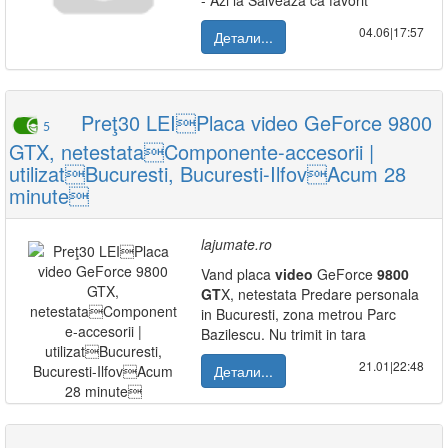
- Azi la Salvează ca favorit
04.06|17:57
Детали...
Preţ30 LEIPlaca video GeForce 9800
5
GTX, netestataComponente-accesorii |
utilizatBucuresti, Bucuresti-IlfovAcum 28
minute
lajumate.ro
Vand placa
video
GeForce
9800
GT
X, netestata Predare personala
in Bucuresti, zona metrou Parc
Bazilescu. Nu trimit in tara
21.01|22:48
Детали...