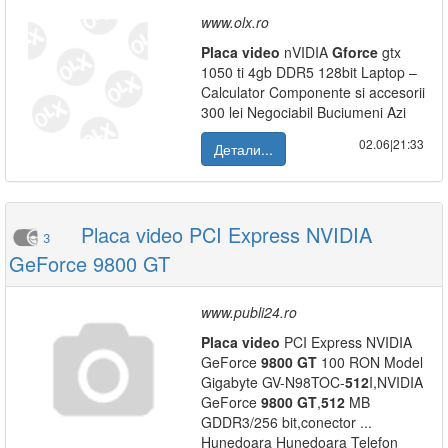
www.olx.ro
Placa
video
nVIDIA
Gforce
gtx
1050 ti 4gb DDR5 128bit Laptop –
Calculator Componente si accesorii
300 lei Negociabil Buciumeni Azi
02.06|21:33
Детали...
Placa video PCI Express NVIDIA
3
GeForce 9800 GT
www.publi24.ro
Placa
video
PCI Express NVIDIA
GeForce
9800
GT
100 RON Model
Gigabyte GV-N98TOC-
512
I,NVIDIA
GeForce
9800
GT
,
512
MB
GDDR3/256 bit,conector ...
Hunedoara Hunedoara Telefon