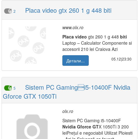
Placa video gtx 260 1 g 448 biti
2
www.olx.ro
Placa
video
gtx 260 1 g 448
biti
Laptop – Calculator Componente si
accesorii 210 lei Craiova Azi
05.12|23:30
Детали...
Sistem PC Gamingi5-10400F Nvidia
5
Gforce GTX 1050Ti
olx.ro
Sistem PC Gaming i5-10400F
Nvidia
Gforce
GT
X 1050Ti 3 200
leiPrețul e negociabil Utilizat Ploiesti