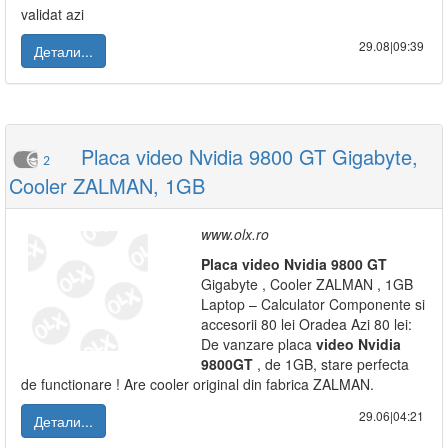
validat azi
29.08|09:39
Детали...
Placa video Nvidia 9800 GT Gigabyte,
2
Cooler ZALMAN, 1GB
www.olx.ro
Placa
video
Nvidia
9800
GT
Gigabyte , Cooler ZALMAN , 1GB
Laptop – Calculator Componente si
accesorii 80 lei Oradea Azi 80 lei:
De vanzare placa
video
Nvidia
9800
GT
, de 1GB, stare perfecta
de functionare ! Are cooler original din fabrica ZALMAN.
29.06|04:21
Детали...