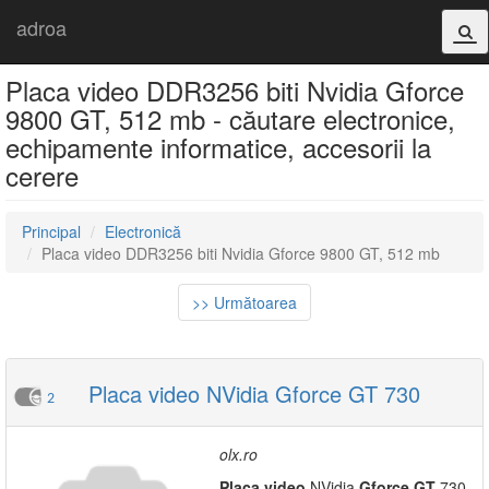
adroa
Placa video DDR3256 biti Nvidia Gforce
9800 GT, 512 mb - căutare electronice,
echipamente informatice, accesorii la
cerere
Principal
Electronică
Placa video DDR3256 biti Nvidia Gforce 9800 GT, 512 mb
>> Următoarea
Placa video NVidia Gforce GT 730
2
olx.ro
Placa
video
NVidia
Gforce
GT
730