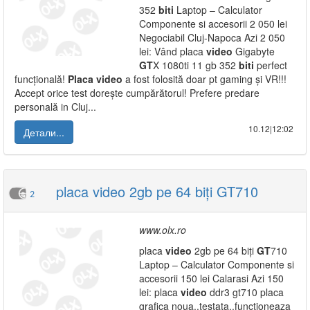
352
biti
Laptop – Calculator
Componente si accesorii 2 050 lei
Negociabil Cluj-Napoca Azi 2 050
lei: Vând placa
video
Gigabyte
GT
X 1080ti 11 gb 352
biti
perfect
funcțională!
Placa
video
a fost folosită doar pt gaming și VR!!!
Accept orice test dorește cumpărătorul! Prefere predare
personală in Cluj...
10.12|12:02
Детали...
placa video 2gb pe 64 biți GT710
2
www.olx.ro
placa
video
2gb pe 64 biți
GT
710
Laptop – Calculator Componente si
accesorii 150 lei Calarasi Azi 150
lei: placa
video
ddr3 gt710 placa
grafica noua..testata..funcționeaza