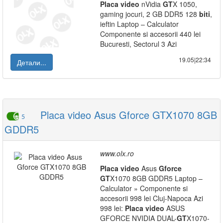
Placa
video
nVidia
GT
X 1050,
gaming jocuri, 2 GB DDR5 128
biti
,
ieftin Laptop – Calculator
Componente si accesorii 440 lei
Bucuresti, Sectorul 3 Azi
19.05|22:34
Детали...
Placa video Asus Gforce GTX1070 8GB
5
GDDR5
www.olx.ro
Placa
video
Asus
Gforce
GT
X1070 8GB GDDR5 Laptop –
Calculator » Componente si
accesorii 998 lei Cluj-Napoca Azi
998 lei:
Placa
video
ASUS
GFORCE NVIDIA DUAL-
GT
X1070-