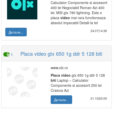
Calculator Componente si accesorii
400 lei Negociabil Roman Azi 400
lei: MSI gtx 780 lightning. Este o
placa
video
mai rara functioneaza
absolut impecabil Detalii la tel
24.07|14:36
Детали...
Placa video gtx 650 1g ddr 5 128 biti
5
www.olx.ro
Placa
video
gtx 650 1g ddr 5 128
biti
Laptop – Calculator
Componente si accesorii 250 lei
Craiova Azi
21.10|02:05
Детали...