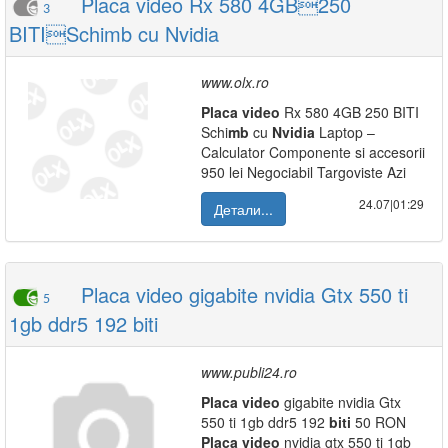
Placa video Rx 580 4GB250
3
BITISchimb cu Nvidia
www.olx.ro
Placa
video
Rx 580 4GB 250 BITI
Schi
mb
cu
Nvidia
Laptop –
Calculator Componente si accesorii
950 lei Negociabil Targoviste Azi
24.07|01:29
Детали...
Placa video gigabite nvidia Gtx 550 ti
5
1gb ddr5 192 biti
www.publi24.ro
Placa
video
gigabite nvidia Gtx
550 ti 1gb ddr5 192
biti
50 RON
Placa
video
nvidia gtx 550 ti 1gb