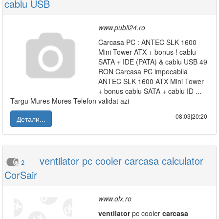
cablu USB
www.publi24.ro
Carcasa PC : ANTEC SLK 1600
Mini Tower ATX + bonus ! cablu
SATA + IDE (PATA) & cablu USB 49
RON Carcasa PC impecabila
ANTEC SLK 1600 ATX Mini Tower
+ bonus cablu SATA + cablu ID ...
Targu Mures Mures Telefon validat azi
08.03|20:20
Детали...
ventilator pc cooler carcasa calculator
2
CorSair
www.olx.ro
ventilator
pc cooler
carcasa