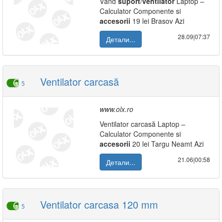
Vând
suport
/
ventilator
Laptop –
Calculator Componente si
accesorii
19 lei Brasov Azi
28.09|07:37
Детали...
Ventilator carcasă
5
www.olx.ro
Ventilator carcasă Laptop –
Calculator Componente si
accesorii
20 lei Targu Neamt Azi
21.06|00:58
Детали...
Ventilator carcasa 120 mm
5