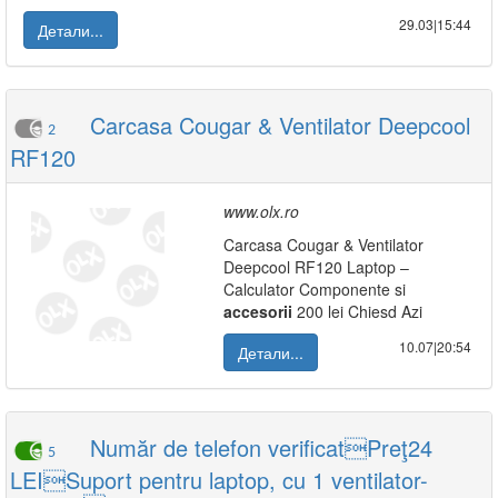
29.03|15:44
Детали...
Carcasa Cougar & Ventilator Deepcool
2
RF120
www.olx.ro
Carcasa Cougar & Ventilator
Deepcool RF120 Laptop –
Calculator Componente si
accesorii
200 lei Chiesd Azi
10.07|20:54
Детали...
Număr de telefon verificatPreţ24
5
LEISuport pentru laptop, cu 1 ventilator-