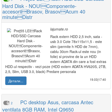
Hard Disk - NOU!Componente-
accesoriiBrasov, BrasovAcum 40
minuteDistr
lajumate.ro
Rack extern HDD 2,5 inch, sata -
usb 3.0 Cote 78x115x11,5 - este
slim (permite h HDD de 7mm),
cablu 30cm Rack-ul este nou (in
folie) si provine de la un HDD
extern ADATA din care a fost extras
HDD-ul respectiv - vezi poze (HDD extern ADATA HV620S, 2TB,
2,5, Slim, USB 3.0, black) Predare personala
19.03|17:40
Детали...
PC desktop Asus, carcasa Antec
2
ventilata 8GB RAM, Intel Q9650