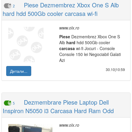
Piese Dezmembrez Xbox One S Alb
2
hard hdd 500Gb cooler carcasa wi-fi
www.olx.ro
Piese
Dezmembrez Xbox One S
Alb
hard
hdd 500Gb cooler
carcasa
wi-fi Jocuri - Console
Console 150 lei Negociabil Galati
Azi
30.10|10:59
Детали...
Dezmembrare Piese Laptop Dell
5
Inspiron N5050 i3 Carcasa Hard Ram Odd
www.olx.ro