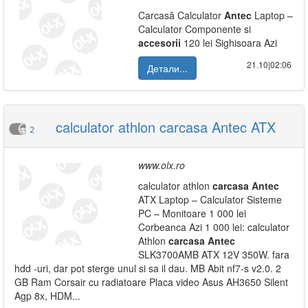
Carcasă Calculator
Antec
Laptop –
Calculator Componente si
accesorii
120 lei Sighisoara Azi
21.10|02:06
Детали...
calculator athlon carcasa Antec ATX
2
www.olx.ro
calculator athlon
carcasa
Antec
ATX Laptop – Calculator Sisteme
PC – Monitoare 1 000 lei
Corbeanca Azi 1 000 lei: calculator
Athlon
carcasa
Antec
SLK3700AMB ATX 12V 350W. fara
hdd -uri, dar pot sterge unul si sa il dau. MB Abit nf7-s v2.0. 2
GB Ram Corsair cu radiatoare Placa video Asus AH3650 Silent
Agp 8x, HDM...