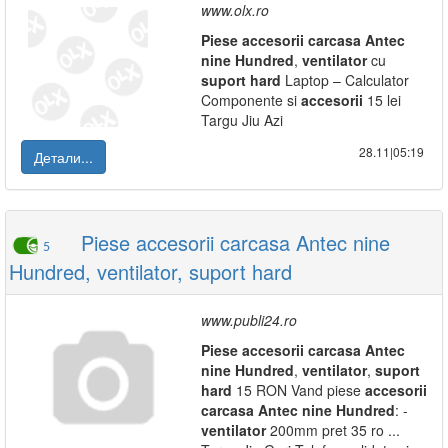
www.olx.ro
Piese
accesorii
carcasa
Antec
nine
Hundred
,
ventilator
cu
suport
hard
Laptop – Calculator
Componente si
accesorii
15 lei
Targu Jiu Azi
28.11|05:19
Детали...
Piese accesorii carcasa Antec nine
5
Hundred, ventilator, suport hard
www.publi24.ro
Piese
accesorii
carcasa
Antec
nine
Hundred
,
ventilator
,
suport
hard
15 RON Vand piese
accesorii
carcasa
Antec
nine
Hundred
: -
ventilator
200mm pret 35 ro ...