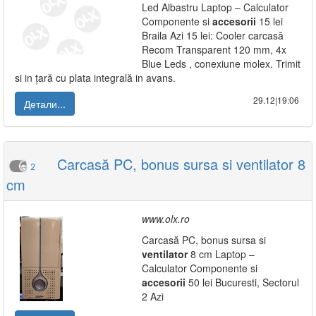
Led Albastru Laptop – Calculator
Componente si
accesorii
15 lei
Braila Azi 15 lei: Cooler carcasă
Recom Transparent 120 mm, 4x
Blue Leds , conexiune molex. Trimit
si in țară cu plata integrală in avans.
29.12|19:06
Детали...
Carcasă PC, bonus sursa si ventilator 8
2
cm
www.olx.ro
Carcasă PC, bonus sursa si
ventilator
8 cm Laptop –
Calculator Componente si
accesorii
50 lei Bucuresti, Sectorul
2 Azi