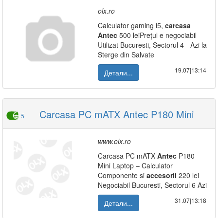
olx.ro
Calculator gaming i5,
carcasa
Antec
500 leiPrețul e negociabil
Utilizat Bucuresti, Sectorul 4 - Azi la
Sterge din Salvate
19.07|13:14
Детали...
Carcasa PC mATX Antec P180 Mini
5
www.olx.ro
Carcasa PC mATX
Antec
P180
Mini Laptop – Calculator
Componente si
accesorii
220 lei
Negociabil Bucuresti, Sectorul 6 Azi
31.07|13:18
Детали...