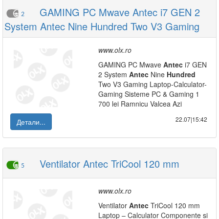
GAMING PC Mwave Antec i7 GEN 2
2
System Antec Nine Hundred Two V3 Gaming
www.olx.ro
GAMING PC Mwave
Antec
i7 GEN
2 System
Antec
Nine
Hundred
Two V3 Gaming Laptop-Calculator-
Gaming Sisteme PC & Gaming 1
700 lei Ramnicu Valcea Azi
22.07|15:42
Детали...
Ventilator Antec TriCool 120 mm
5
www.olx.ro
Ventilator
Antec
TriCool 120 mm
Laptop – Calculator Componente si