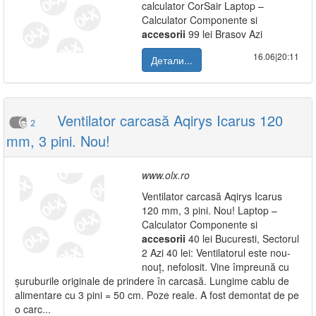
calculator CorSair Laptop –
Calculator Componente si
accesorii
99 lei Brasov Azi
16.06|20:11
Детали...
Ventilator carcasă Aqirys Icarus 120
2
mm, 3 pini. Nou!
www.olx.ro
Ventilator carcasă Aqirys Icarus
120 mm, 3 pini. Nou! Laptop –
Calculator Componente si
accesorii
40 lei Bucuresti, Sectorul
2 Azi 40 lei: Ventilatorul este nou-
nouț, nefolosit. Vine împreună cu
șuruburile originale de prindere în carcasă. Lungime cablu de
alimentare cu 3 pini = 50 cm. Poze reale. A fost demontat de pe
o carc...