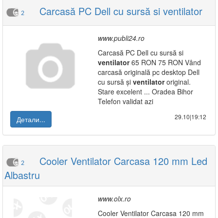
Carcasă PC Dell cu sursă si ventilator
2
www.publi24.ro
Carcasă PC Dell cu sursă si
ventilator
65 RON 75 RON Vând
carcasă originală pc desktop Dell
cu sursă și
ventilator
original.
Stare excelent ... Oradea Bihor
Telefon validat azi
29.10|19:12
Детали...
Cooler Ventilator Carcasa 120 mm Led
2
Albastru
www.olx.ro
Cooler Ventilator Carcasa 120 mm