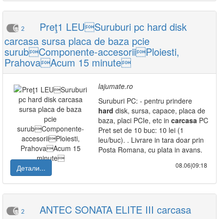
Preţ1 LEUSuruburi pc hard disk
2
carcasa sursa placa de baza pcie
surubComponente-accesoriiPloiesti,
PrahovaAcum 15 minute
lajumate.ro
Suruburi PC: - pentru prindere
hard
disk, sursa, capace, placa de
baza, placi PCIe, etc in
carcasa
PC
Pret set de 10 buc: 10 lei (1
leu/buc). . Livrare in tara doar prin
Posta Romana, cu plata in avans.
08.06|09:18
Детали...
ANTEC SONATA ELITE III carcasa
2