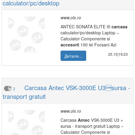
calculator/pc/desktop
www.olx.ro
ANTEC SONATA ELITE III
carcasa
calculator/pc/desktop Laptop –
Calculator Componente si
accesorii
100 lei Focsani Azi
25.10|19:23
Детали...
Carcasa Antec VSK-3000E U3sursa -
2
transport gratuit
www.olx.ro
Carcasa
Antec
VSK-3000E U3 +
sursa - transport gratuit Laptop –
Calculator Componente si