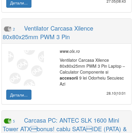
27.05|08:43
Детали...
Ventilator Carcasa Xilence
2
80x80x25mm PWM 3 Pin
www.olx.ro
Ventilator Carcasa Xilence
80x80x25mm PWM 3 Pin Laptop –
Calculator Componente si
accesorii
9 lei Odorheiu Secuiesc
Azi
28.10|10:01
Детали...
Carcasa PC: ANTEC SLK 1600 Mini
5
Tower ATXbonus! cablu SATAIDE (PATA) &