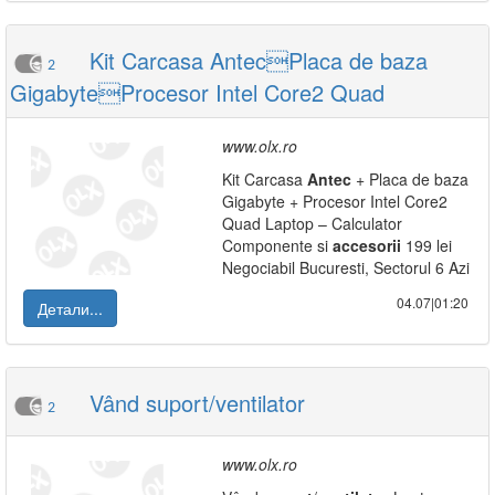
Kit Carcasa AntecPlaca de baza
2
GigabyteProcesor Intel Core2 Quad
www.olx.ro
Kit Carcasa
Antec
+ Placa de baza
Gigabyte + Procesor Intel Core2
Quad Laptop – Calculator
Componente si
accesorii
199 lei
Negociabil Bucuresti, Sectorul 6 Azi
04.07|01:20
Детали...
Vând suport/ventilator
2
www.olx.ro