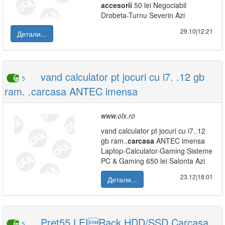
accesorii
50 lei Negociabil
Drobeta-Turnu Severin Azi
29.10|12:21
Детали...
vand calculator pt jocuri cu i7. .12 gb
5
ram. .carcasa ANTEC imensa
www.olx.ro
vand calculator pt jocuri cu i7..12
gb ram..
carcasa
ANTEC imensa
Laptop-Calculator-Gaming Sisteme
PC & Gaming 650 lei Salonta Azi
23.12|18:01
Детали...
Preţ55 LEIRack HDD/SSD Carcasa
5