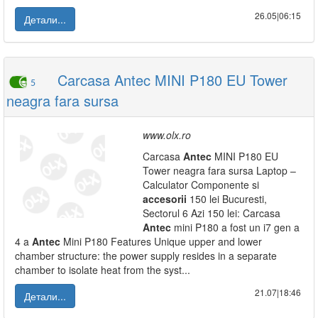
26.05|06:15
Детали...
Carcasa Antec MINI P180 EU Tower
5
neagra fara sursa
www.olx.ro
Carcasa
Antec
MINI P180 EU
Tower neagra fara sursa Laptop –
Calculator Componente si
accesorii
150 lei Bucuresti,
Sectorul 6 Azi 150 lei: Carcasa
Antec
mini P180 a fost un i7 gen a
4 a
Antec
Mini P180 Features Unique upper and lower
chamber structure: the power supply resides in a separate
chamber to isolate heat from the syst...
21.07|18:46
Детали...