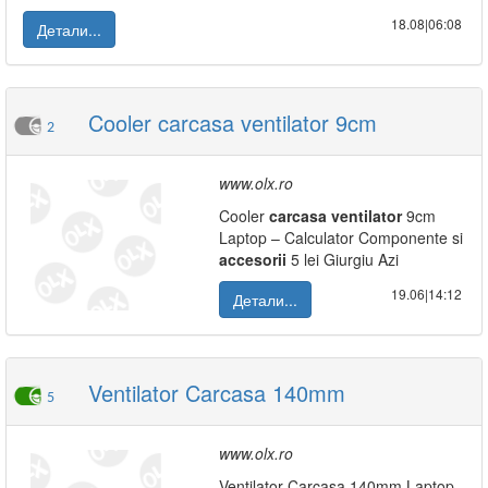
18.08|06:08
Детали...
Cooler carcasa ventilator 9cm
2
www.olx.ro
Cooler
carcasa
ventilator
9cm
Laptop – Calculator Componente si
accesorii
5 lei Giurgiu Azi
19.06|14:12
Детали...
Ventilator Carcasa 140mm
5
www.olx.ro
Ventilator Carcasa 140mm Laptop