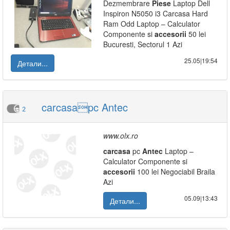
Dezmembrare
Piese
Laptop Dell
Inspiron N5050 i3 Carcasa Hard
Ram Odd Laptop – Calculator
Componente si
accesorii
50 lei
Bucuresti, Sectorul 1 Azi
25.05|19:54
Детали...
carcasapc Antec
2
www.olx.ro
carcasa
pc
Antec
Laptop –
Calculator Componente si
accesorii
100 lei Negociabil Braila
Azi
05.09|13:43
Детали...