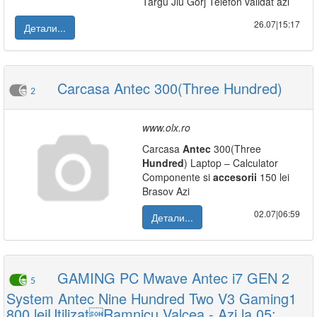
Targu Jiu Gorj Telefon validat azi
26.07|15:17
Детали...
Carcasa Antec 300(Three Hundred)
2
www.olx.ro
Carcasa
Antec
300(Three
Hundred
) Laptop – Calculator
Componente si
accesorii
150 lei
Brasov Azi
02.07|06:59
Детали...
GAMING PC Mwave Antec i7 GEN 2
5
System Antec Nine Hundred Two V3 Gaming1
800 leiUtilizatRamnicu Valcea - Azi la 05: