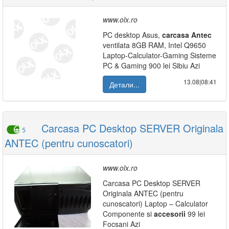
www.olx.ro
PC desktop Asus,
carcasa
Antec
ventilata 8GB RAM, Intel Q9650
Laptop-Calculator-Gaming Sisteme
PC & Gaming 900 lei Sibiu Azi
13.08|08:41
Детали...
Carcasa PC Desktop SERVER Originala
5
ANTEC (pentru cunoscatori)
www.olx.ro
Carcasa PC Desktop SERVER
Originala ANTEC (pentru
cunoscatori) Laptop – Calculator
Componente si
accesorii
99 lei
Focsani Azi