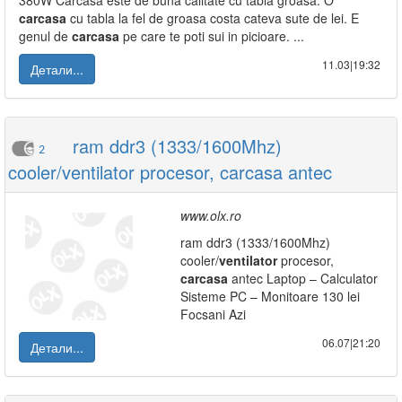
380W Carcasa este de buna calitate cu tabla groasa. O
carcasa
cu tabla la fel de groasa costa cateva sute de lei. E
genul de
carcasa
pe care te poti sui in picioare. ...
11.03|19:32
Детали...
ram ddr3 (1333/1600Mhz)
2
cooler/ventilator procesor, carcasa antec
www.olx.ro
ram ddr3 (1333/1600Mhz)
cooler/
ventilator
procesor,
carcasa
antec Laptop – Calculator
Sisteme PC – Monitoare 130 lei
Focsani Azi
06.07|21:20
Детали...