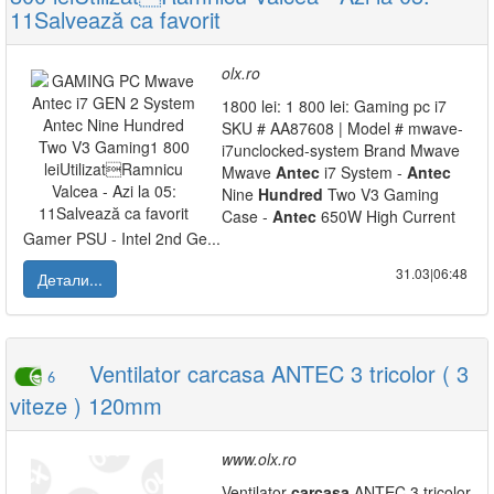
11Salvează ca favorit
olx.ro
1800 lei: 1 800 lei: Gaming pc i7
SKU # AA87608 | Model # mwave-
i7unclocked-system Brand Mwave
Mwave
Antec
i7 System -
Antec
Nine
Hundred
Two V3 Gaming
Case -
Antec
650W High Current
Gamer PSU - Intel 2nd Ge...
31.03|06:48
Детали...
Ventilator carcasa ANTEC 3 tricolor ( 3
6
viteze ) 120mm
www.olx.ro
Ventilator
carcasa
ANTEC 3 tricolor