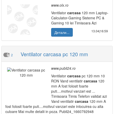
www.olx.ro
Ventilator
carcasa
120 mm Laptop-
Calculator-Gaming Sisteme PC &
Gaming 10 lei Timisoara Azi
13.04|16:59
Детали...
Ventilator carcasa pc 120 mm
2
www.publi24.ro
Ventilator
carcasa
pc 120 mm 10
RON Vand ventilatir
carcasa
120
mm A fost folosit foarte
puti....motivul vanzari est ...
Timisoara Timis Telefon validat azi
Vand ventilatir
carcasa
120 mm A
fost folosit foarte puti....motivul vanzari este inlocuirea cu alta
culoare Mai multe detalii in poza. Publi24_1660792948