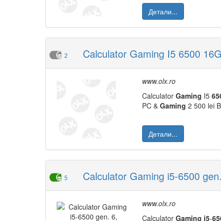
Детали...
Calculator Gaming I5 6500 
2
www.olx.ro
Calculator
Gaming
I5
65
PC &
Gaming
2 500 lei B
Детали...
Calculator Gaming i5-6500 ge
5
www.olx.ro
Calculator
Gaming
i5
-
65