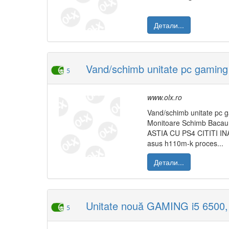
Детали...
Vand/schimb unitate pc gaming
5
www.olx.ro
Vand/schimb unitate pc
Monitoare Schimb Bacau
ASTIA CU PS4 CITITI IN
asus h110m-k proces...
Детали...
Unitate nouă GAMING i5 6500, 
5