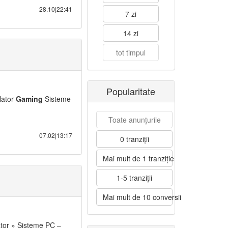
28.10|22:41
7 zi
14 zi
tot timpul
O
Popularitate
ator-
Gaming
Sisteme
Toate anunțurile
07.02|13:17
0 tranziții
Mai mult de 1 tranziție
1-5 tranziții
Mai mult de 10 conversii
tor » Sisteme PC –