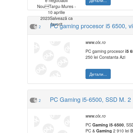
Детали...
PC gaming procesor i5 6500, v
2
www.olx.ro
PC gaming procesor
i5
6
250 lei Constanta Azi
Детали...
PC Gaming i5-6500, SSD M. 2
2
www.olx.ro
PC
Gaming
i5
-
6500
, SS
PC &
Gaming
2 910 lei B