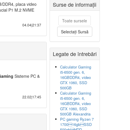
Surse de informații
/DDR4, placa video
rucial P1 M.2 NVME
Toate sursele
04.04|21:37
Selectați Sursă
Legate de întrebări
Calculator Gaming
i5-6500 gen. 6,
Gaming
Sisteme PC &
16GBDDR4, video
GTX 1060, SSD
500GB
Calculator Gaming
22.02|17:45
i5-6500 gen. 6,
16GBDDR4, video
GTX 1060, SSD
500GB Alexandria
PC gaming Ryzen 7
170016gbSSD
500gbHDD