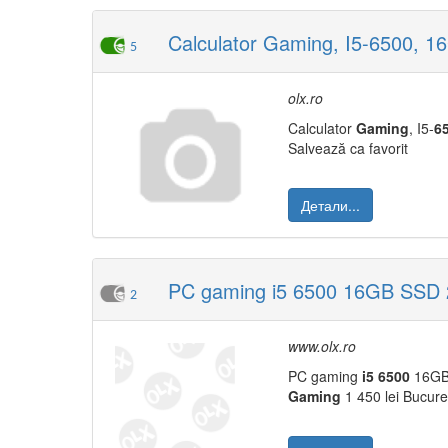
Calculator Gaming, I5-6500,
5
olx.ro
Calculator
Gaming
, I5-
6
Salvează ca favorit
Детали...
PC gaming i5 6500 16GB SSD 
2
www.olx.ro
PC gaming
i5
6500
16GB 
Gaming
1 450 lei Bucures