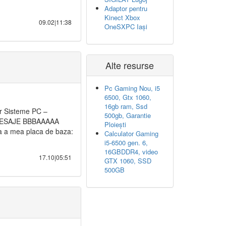
Adaptor pentru
Kinect Xbox
09.02|11:38
OneSXPC Iași
Alte resurse
Pc Gaming Nou, i5
6500, Gtx 1060,
16gb ram, Ssd
r Sisteme PC –
500gb, Garantie
I MESAJE BBBAAAAA
Ploiești
 a mea placa de baza:
Calculator Gaming
i5-6500 gen. 6,
16GBDDR4, video
17.10|05:51
GTX 1060, SSD
500GB