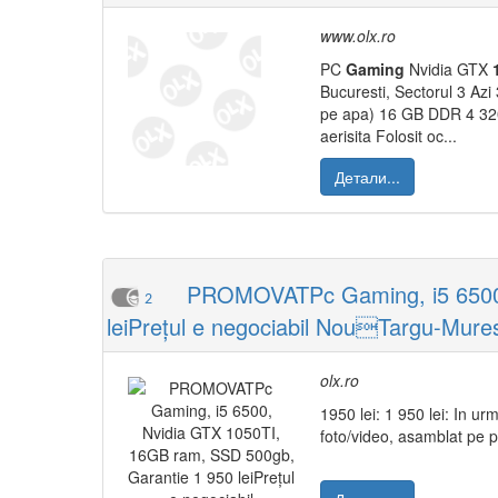
www.olx.ro
PC
Gaming
Nvidia GTX
Bucuresti, Sectorul 3 
pe apa) 16 GB DDR 4 3
aerisita Folosit oc...
Детали...
PROMOVATPc Gaming, i5 6500, 
2
leiPrețul e negociabil NouTargu-Mures 
olx.ro
1950 lei: 1 950 lei: In u
foto/video, asamblat pe p