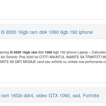
 i5 6500 16gb ram dd4 1060 6gb 192 iphone
 gaming
i5
6500
16gb
ram
dd4
1060
6gb 192 iphone Laptop – Calculato
 Azi Schimb: Preț 3200 lei CITITI ANUNTUL INAINTE SA TRIMITET
AINTE SA DATI MESAJE vand sau schimb cu unitate mai perfomanta ca
ram 16Gb ddr4, video GTX 1060, ssd, Fortnite