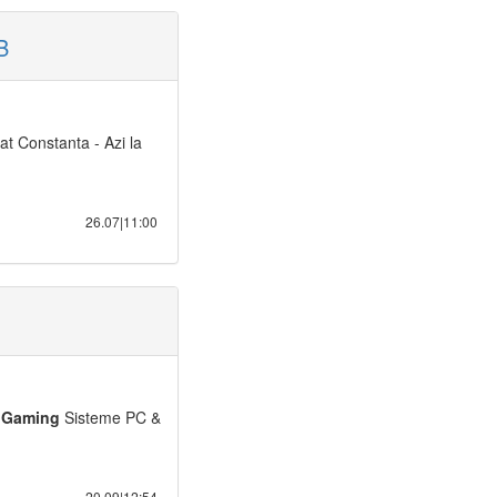
B
 Constanta - Azi la
26.07|11:00
-
Gaming
Sisteme PC &
20.09|12:54