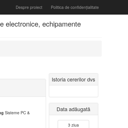
Despre proiect
Politica de confidențialitate
e electronice, echipamente
Istoria cererilor dvs
Data adăugată
ng
Sisteme PC &
3 ziua