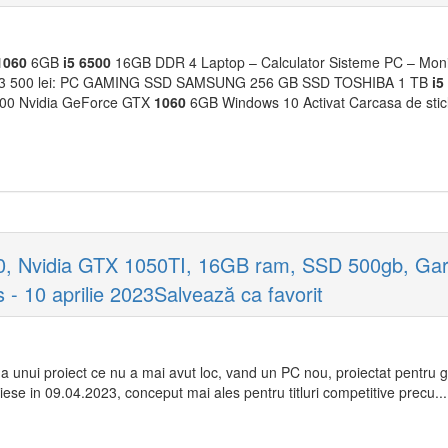
1060
6GB
i5
6500
16GB DDR 4 Laptop – Calculator Sisteme PC – Monit
Azi 3 500 lei: PC GAMING SSD SAMSUNG 256 GB SSD TOSHIBA 1 TB
i5
200 Nvidia GeForce GTX
1060
6GB Windows 10 Activat Carcasa de sticl
Nvidia GTX 1050TI, 16GB ram, SSD 500gb, Gara
- 10 aprilie 2023Salvează ca favorit
rma unui proiect ce nu a mai avut loc, vand un PC nou, proiectat pentru 
iese in 09.04.2023, conceput mai ales pentru titluri competitive precu...