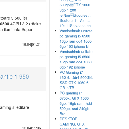
500gbGTX 1060
3gb 1 200
leiNouBucuresti,
oare 3 500 lei
Sectorul 1 - Azi la
6500
4CPU 3,2 (răcire
19: 11Salvează ca
a iluminata Super
Vandschimb unitate
pc gaming i5 6500
16gb ram dd4 1060
19.04|01:21
6gb 192 iphone B
Vandschimb unitate
pc gaming i5 6500
16gb ram dd4 1060
6gb 192 iphone
PC Gaming i7
ntie 1 950
16GB. Ddr4 500GB.
SSD GTX 1060 6
GB. 2TB.
PC gaming i7
6700k, GTX 1060
6gb, 16gb ram, hdd
gaming si editare
500gb, ssd 240gb
Bra
DESKTOP
GAMING, GTX
12.04|11:06