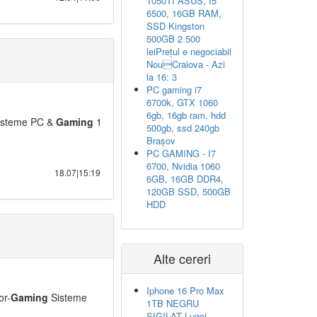
1050TI ASUS, I5
6500, 16GB RAM,
SSD Kingston
500GB 2 500
leiPrețul e negociabil
NouCraiova - Azi
la 16: 3
PC gaming i7
6700k, GTX 1060
6gb, 16gb ram, hdd
steme PC &
Gaming
1
500gb, ssd 240gb
Brașov
PC GAMING - I7
6700, Nvidia 1060
18.07|15:19
6GB, 16GB DDR4,
120GB SSD, 500GB
HDD
Alte cereri
Iphone 16 Pro Max
or-
Gaming
Sisteme
1TB NEGRU
SIGILAT Lugoj