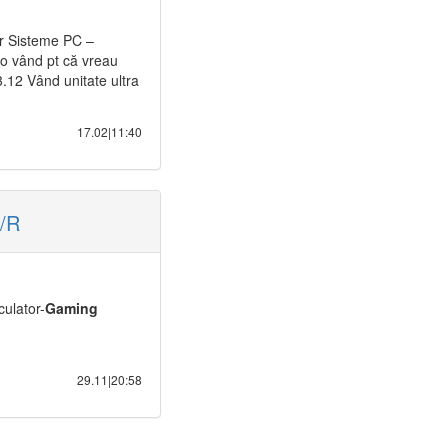
or Sisteme PC –
,o vând pt că vreau
2 Vând unitate ultra
17.02|11:40
/R
ulator-
Gaming
29.11|20:58