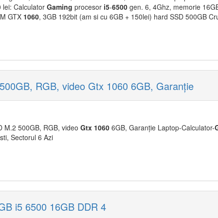
 lei: Calculator
Gaming
procesor
i5
-
6500
gen. 6, 4Ghz, memorie 16GB
EAM GTX
1060
, 3GB 192bit (am si cu 6GB + 150lei) hard SSD 500GB C
500GB, RGB, video Gtx 1060 6GB, Garanție
D M.2 500GB, RGB, video
Gtx
1060
6GB, Garanție Laptop-Calculator-
ti, Sectorul 6 Azi
GB i5 6500 16GB DDR 4