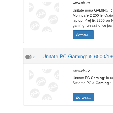
www.olx.ro
Unitate nouă GAMING
i5
Monitoare 2 200 lei Crai
laptop, Preț fix 2200r
gaming rulează orice joc .
Детали...
Unitate PC Gaming: i5 6500
2
www.olx.ro
Unitate PC
Gaming
:
i5
6
Sisteme PC &
Gaming
1 
Детали...