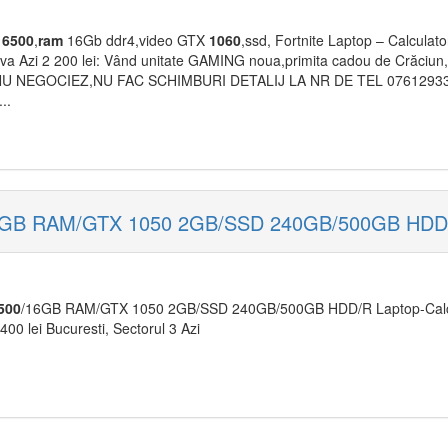
6500
,
ram
16Gb ddr4,video GTX
1060
,ssd, Fortnite Laptop – Calculat
ova Azi 2 200 lei: Vând unitate GAMING noua,primita cadou de Crăciun
on NU NEGOCIEZ,NU FAC SCHIMBURI DETALIJ LA NR DE TEL 07612933.1
..
/16GB RAM/GTX 1050 2GB/SSD 240GB/500GB HDD
500
/16GB RAM/GTX 1050 2GB/SSD 240GB/500GB HDD/R Laptop-Calc
400 lei Bucuresti, Sectorul 3 Azi