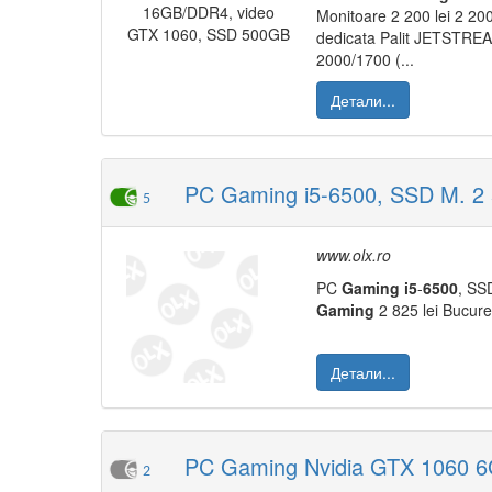
Monitoare 2 200 lei 2 200
dedicata Palit JETSTR
2000/1700 (...
Детали...
PC Gaming i5-6500, SSD M. 2 
5
www.olx.ro
PC
Gaming
i5
-
6500
, SS
Gaming
2 825 lei Bucures
Детали...
PC Gaming Nvidia GTX 1060 6
2