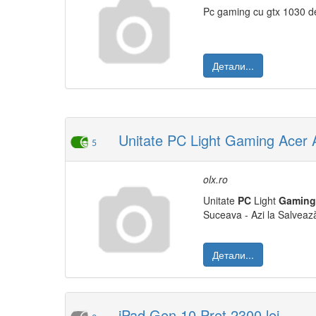
Pc gaming cu gtx 1030 de
Детали...
Unitate PC Light Gaming Acer
5
olx.ro
Unitate
PC
Light
Gaming
Suceava - Azi la Salvează
Детали...
iPad Gen 10 Pret 2300 lei