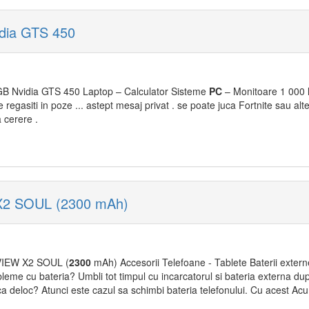
dia GTS 450
B Nvidia GTS 450 Laptop – Calculator Sisteme
PC
– Monitoare 1 000 l
le regasiti in poze ... astept mesaj privat . se poate juca Fortnite sau alt
 cerere .
 X2 SOUL (2300 mAh)
LVIEW X2 SOUL (
2300
mAh) Accesorii Telefoane - Tablete Baterii externe
obleme cu bateria? Umbli tot timpul cu incarcatorul si bateria externa du
ca deloc? Atunci este cazul sa schimbi bateria telefonului. Cu acest Acu