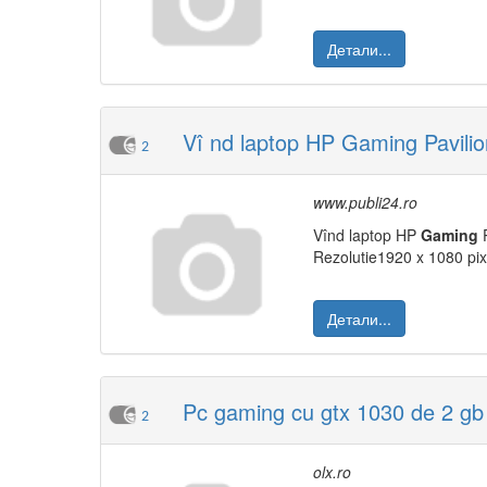
Детали...
Vî nd laptop HP Gaming Pavilio
2
www.publi24.ro
Vînd laptop HP
Gaming
P
Rezolutie1920 x 1080 pixel
Детали...
Pc gaming cu gtx 1030 de 2 gb 
2
olx.ro