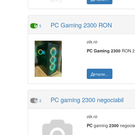
PC Gaming 2300 RON
5
olx.ro
PC
Gaming
2300
RON 2 3
Детали...
PC gaming 2300 negociabil
2
olx.ro
PC
gaming
2300
negociab