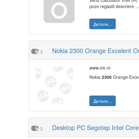
Vand Calculator Intel (R)
poze regasiti descriere .
Детали...
Nokia 2300 Orange Excelent Ori
2
www.olx.ro
Nokia
2300
Orange Excele
Детали...
Desktop PC Segotep Intel Core
2