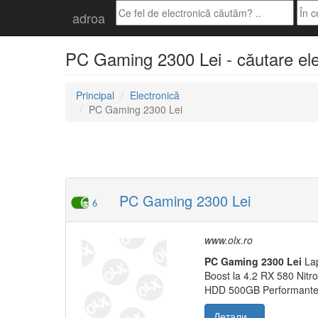
adroa
PC Gaming 2300 Lei - căutare elec
Principal
Electronică
PC Gaming 2300 Lei
PC Gaming 2300 Lei
6
www.olx.ro
PC
Gaming
2300
Lei
Lap
Boost la 4.2 RX 580 Nit
HDD 500GB Performante: 
Детали...