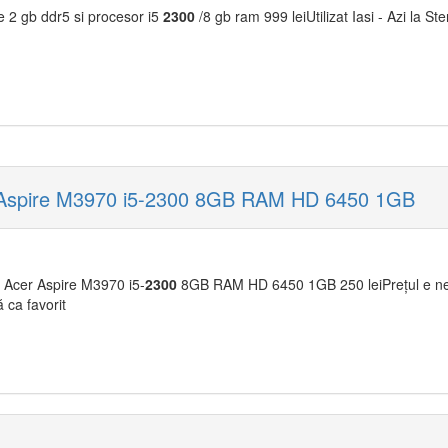
 2 gb ddr5 si procesor i5
2300
/8 gb ram 999 leiUtilizat Iasi - Azi la St
 Aspire M3970 i5-2300 8GB RAM HD 6450 1GB
Acer Aspire M3970 i5-
2300
8GB RAM HD 6450 1GB 250 leiPrețul e nego
 ca favorit