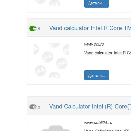
Детали...
Vand calculator Intel R Core TM
5
www.olx.ro
Vand calculator Intel R 
Детали...
Vand Calculator Intel (R) Core
2
www.publi24.ro