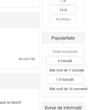
7 zi
14 zi
tot timpul
Popularitate
Toate anunțurile
04.10|17:55
0 tranziții
Mai mult de 1 tranziție
1-5 tranziții
Mai mult de 10 conversii
ază ca favorit
Surse de informații