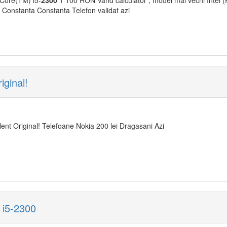
 Core(TM) i5-
2300
1 100 RON Vand calculator , model mai vechi Intel (R
.. Constanta Constanta Telefon validat azi
ginal!
nt Original! Telefoane Nokia 200 lei Dragasani Azi
 i5-2300