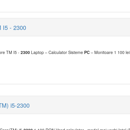
 I5 - 2300
Core TM I5 -
2300
Laptop – Calculator Sisteme
PC
– Monitoare 1 100 lei
(TM) i5-2300