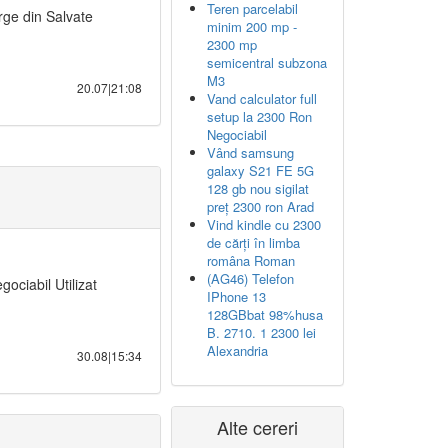
Teren parcelabil
erge din Salvate
minim 200 mp -
2300 mp
semicentral subzona
M3
20.07|21:08
Vand calculator full
setup la 2300 Ron
Negociabil
Vând samsung
galaxy S21 FE 5G
128 gb nou sigilat
preț 2300 ron Arad
Vind kindle cu 2300
de cărți în limba
româna Roman
(AG46) Telefon
ciabil Utilizat
IPhone 13
128GBbat 98%husa
B. 2710. 1 2300 lei
Alexandria
30.08|15:34
Alte cereri