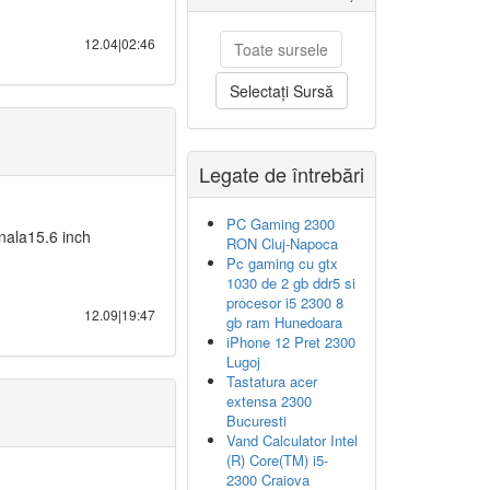
12.04|02:46
Toate sursele
Selectați Sursă
Legate de întrebări
PC Gaming 2300
nala15.6 inch
RON Cluj-Napoca
Pc gaming cu gtx
1030 de 2 gb ddr5 si
procesor i5 2300 8
12.09|19:47
gb ram Hunedoara
iPhone 12 Pret 2300
Lugoj
Tastatura acer
extensa 2300
Bucuresti
Vand Calculator Intel
(R) Core(TM) i5-
2300 Craiova