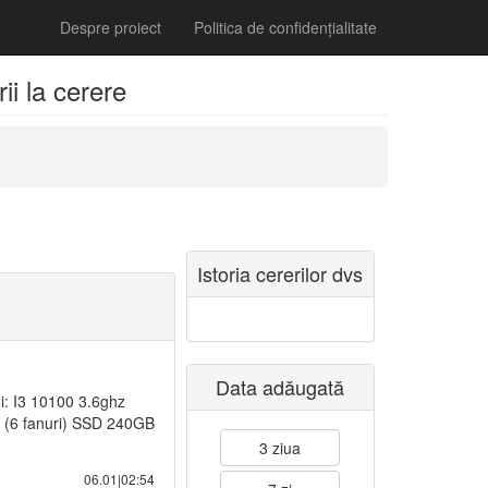
Despre proiect
Politica de confidențialitate
i la cerere
Istoria cererilor dvs
Data adăugată
ei: I3 10100 3.6ghz
 (6 fanuri) SSD 240GB
3 ziua
06.01|02:54