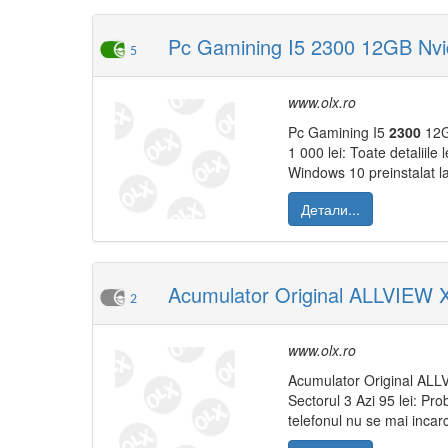
Pc Gamining I5 2300 12GB Nvi
5
www.olx.ro
Pc Gamining I5
2300
12G
1 000 lei: Toate detaliile 
Windows 10 preinstalat la
Детали...
Acumulator Original ALLVIEW
2
www.olx.ro
Acumulator Original AL
Sectorul 3 Azi 95 lei: Pr
telefonul nu se mai incar