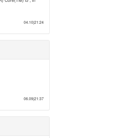
) Core(TM) i5 , in
04.10|21:24
06.09|21:37