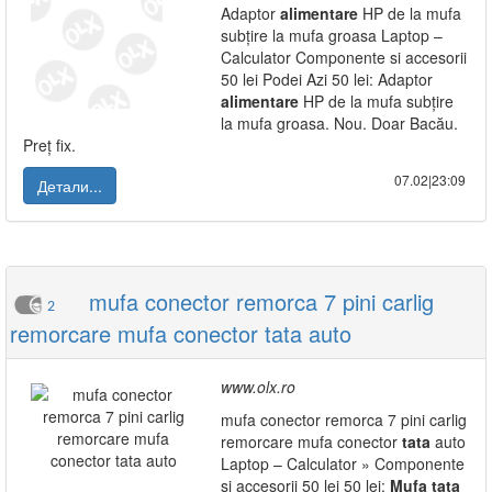
Adaptor
alimentare
HP de la mufa
subțire la mufa groasa Laptop –
Calculator Componente si accesorii
50 lei Podei Azi 50 lei: Adaptor
alimentare
HP de la mufa subțire
la mufa groasa. Nou. Doar Bacău.
Preț fix.
07.02|23:09
Детали...
mufa conector remorca 7 pini carlig
2
remorcare mufa conector tata auto
www.olx.ro
mufa conector remorca 7 pini carlig
remorcare mufa conector
tata
auto
Laptop – Calculator » Componente
si accesorii 50 lei 50 lei:
Mufa
tata