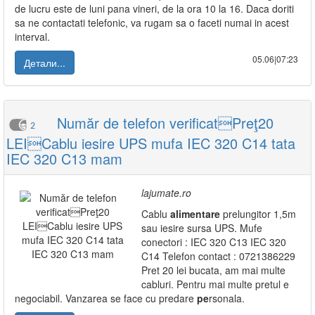
de lucru este de luni pana vineri, de la ora 10 la 16. Daca doriti
sa ne contactati telefonic, va rugam sa o faceti numai in acest
interval.
05.06|07:23
Детали...
Număr de telefon verificatPreţ20
2
LEICablu iesire UPS mufa IEC 320 C14 tata
IEC 320 C13 mam
lajumate.ro
Cablu
alimentare
prelungitor 1,5m
sau iesire sursa UPS. Mufe
conectori : IEC 320 C13 IEC 320
C14 Telefon contact : 0721386229
Pret 20 lei bucata, am mai multe
cabluri. Pentru mai multe pretul e
negociabil. Vanzarea se face cu predare
pe
rsonala.