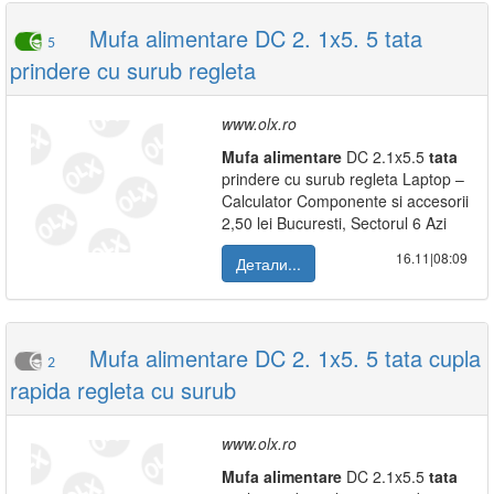
Mufa alimentare DC 2. 1x5. 5 tata
5
prindere cu surub regleta
www.olx.ro
Mufa
alimentare
DC 2.1x5.5
tata
prindere cu surub regleta Laptop –
Calculator Componente si accesorii
2,50 lei Bucuresti, Sectorul 6 Azi
16.11|08:09
Детали...
Mufa alimentare DC 2. 1x5. 5 tata cupla
2
rapida regleta cu surub
www.olx.ro
Mufa
alimentare
DC 2.1x5.5
tata