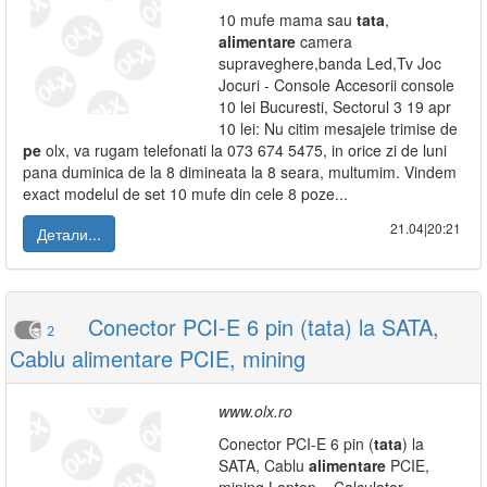
10 mufe mama sau
tata
,
alimentare
camera
supraveghere,banda Led,Tv Joc
Jocuri - Console Accesorii console
10 lei Bucuresti, Sectorul 3 19 apr
10 lei: Nu citim mesajele trimise de
pe
olx, va rugam telefonati la 073 674 5475, in orice zi de luni
pana duminica de la 8 dimineata la 8 seara, multumim. Vindem
exact modelul de set 10 mufe din cele 8 poze...
21.04|20:21
Детали...
Conector PCI-E 6 pin (tata) la SATA,
2
Cablu alimentare PCIE, mining
www.olx.ro
Conector PCI-E 6 pin (
tata
) la
SATA, Cablu
alimentare
PCIE,