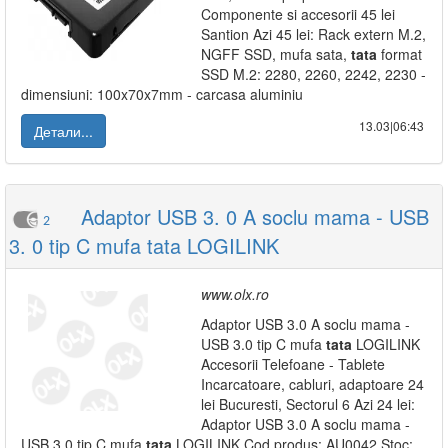
Componente si accesorii 45 lei
Santion Azi 45 lei: Rack extern M.2,
NGFF SSD, mufa sata,
tata
format
SSD M.2: 2280, 2260, 2242, 2230 -
dimensiuni: 100x70x7mm - carcasa aluminiu
13.03|06:43
Детали...
Adaptor USB 3. 0 A soclu mama - USB
2
3. 0 tip C mufa tata LOGILINK
www.olx.ro
Adaptor USB 3.0 A soclu mama -
USB 3.0 tip C mufa
tata
LOGILINK
Accesorii Telefoane - Tablete
Incarcatoare, cabluri, adaptoare 24
lei Bucuresti, Sectorul 6 Azi 24 lei:
Adaptor USB 3.0 A soclu mama -
USB 3.0 tip C mufa
tata
LOGILINK Cod produs: AU0042 Stoc: