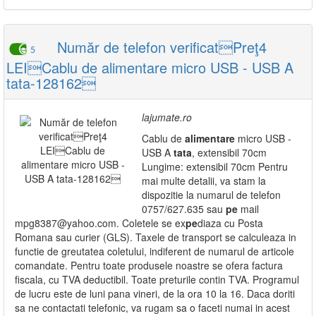
Număr de telefon verificatPreţ4
5
LEICablu de alimentare micro USB - USB A
tata-128162
lajumate.ro
Cablu de
alimentare
micro USB -
USB A
tata
, extensibil 70cm
Lungime: extensibil 70cm Pentru
mai multe detalii, va stam la
dispozitie la numarul de telefon
0757/627.635 sau
pe
mail
mpg8387@yahoo.com. Coletele se ex
pe
diaza cu Posta
Romana sau curier (GLS). Taxele de transport se calculeaza in
functie de greutatea coletului, indiferent de numarul de articole
comandate. Pentru toate produsele noastre se ofera factura
fiscala, cu TVA deductibil. Toate preturile contin TVA. Programul
de lucru este de luni pana vineri, de la ora 10 la 16. Daca doriti
sa ne contactati telefonic, va rugam sa o faceti numai in acest