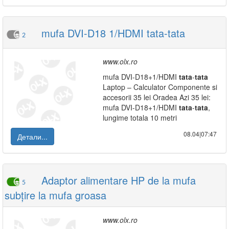
mufa DVI-D18 1/HDMI tata-tata
2
www.olx.ro
mufa DVI-D18+1/HDMI
tata
-
tata
Laptop – Calculator Componente si
accesorii 35 lei Oradea Azi 35 lei:
mufa DVI-D18+1/HDMI
tata
-
tata
,
lungime totala 10 metri
08.04|07:47
Детали...
Adaptor alimentare HP de la mufa
5
subțire la mufa groasa
www.olx.ro