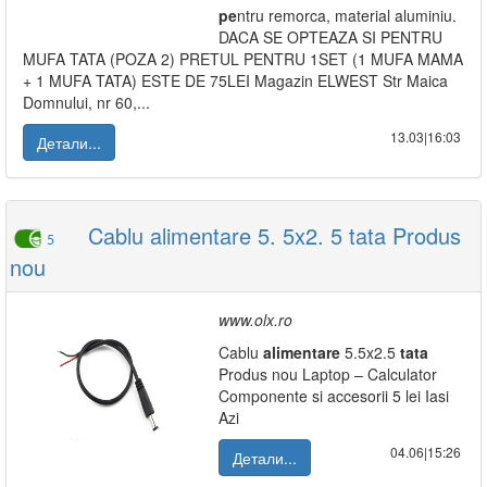
pe
ntru remorca, material aluminiu.
DACA SE OPTEAZA SI PENTRU
MUFA TATA (POZA 2) PRETUL PENTRU 1SET (1 MUFA MAMA
+ 1 MUFA TATA) ESTE DE 75LEI Magazin ELWEST Str Maica
Domnului, nr 60,...
13.03|16:03
Детали...
Cablu alimentare 5. 5x2. 5 tata Produs
5
nou
www.olx.ro
Cablu
alimentare
5.5x2.5
tata
Produs nou Laptop – Calculator
Componente si accesorii 5 lei Iasi
Azi
04.06|15:26
Детали...