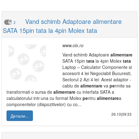
Vand schimb Adaptoare alimentare
2
SATA 15pin tata la 4pin Molex tata
www.olx.ro
Vand schimb Adaptoare
alimentare
SATA 15pin
tata
la 4pin Molex
tata
Laptop – Calculator Componente si
accesorii 4 lei Negociabil Bucuresti,
Sectorul 2 Azi 4 lei: Acest adaptor -
cablu de
alimentare
va
pe
rmite sa
transformati o sursa de
alimentare
cu interfata SATA a
calculatorului intr-una cu format Molex
pe
ntru
alimentare
a
componentelor (dispozitivelor) cu co...
26.10|09:33
Детали...