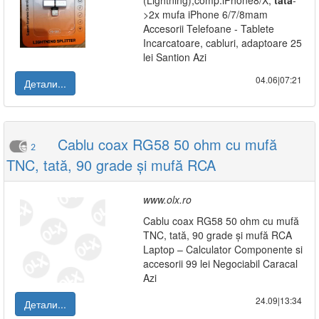
(Lightning),comp.iPhone8/X,
tata
-
>2x mufa iPhone 6/7/8mam
Accesorii Telefoane - Tablete
Incarcatoare, cabluri, adaptoare 25
lei Santion Azi
04.06|07:21
Детали...
Cablu coax RG58 50 ohm cu mufă
2
TNC, tată, 90 grade și mufă RCA
www.olx.ro
Cablu coax RG58 50 ohm cu mufă
TNC, tată, 90 grade și mufă RCA
Laptop – Calculator Componente si
accesorii 99 lei Negociabil Caracal
Azi
24.09|13:34
Детали...