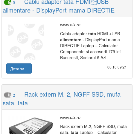
Cablu adaptor tata HDMIUSB
5
alimentare - DisplayPort mama DIRECTIE
www.olx.ro
Cablu adaptor
tata
HDMI +USB
alimentare
- DisplayPort mama
DIRECTIE Laptop – Calculator
Componente si accesorii 179 lei
Bucuresti, Sectorul 6 Azi
06.10|09:21
Детали...
Rack extern M. 2, NGFF SSD, mufa
2
sata, tata
www.olx.ro
Rack extern M.2, NGFF SSD, mufa
sata,
tata
Laptop – Calculator