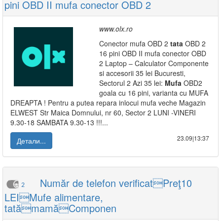
pini OBD II mufa conector OBD 2
www.olx.ro
Conector mufa OBD 2
tata
OBD 2
16 pini OBD II mufa conector OBD
2 Laptop – Calculator Componente
si accesorii 35 lei Bucuresti,
Sectorul 2 Azi 35 lei:
Mufa
OBD2
goala cu 16 pini, varianta cu MUFA
DREAPTA ! Pentru a putea repara inlocui mufa veche Magazin
ELWEST Str Maica Domnului, nr 60, Sector 2 LUNI -VINERI
9.30-18 SAMBATA 9.30-13 !!!...
23.09|13:37
Детали...
Număr de telefon verificatPreţ10
2
LEIMufe alimentare,
tatămamăComponen