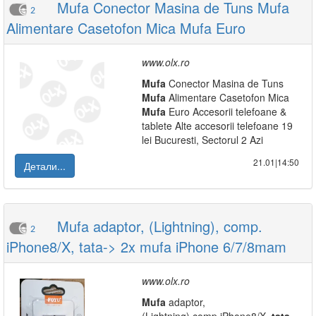
Mufa Conector Masina de Tuns Mufa
2
Alimentare Casetofon Mica Mufa Euro
www.olx.ro
Mufa
Conector Masina de Tuns
Mufa
Alimentare Casetofon Mica
Mufa
Euro Accesorii telefoane &
tablete Alte accesorii telefoane 19
lei Bucuresti, Sectorul 2 Azi
21.01|14:50
Детали...
Mufa adaptor, (Lightning), comp.
2
iPhone8/X, tata-> 2x mufa iPhone 6/7/8mam
www.olx.ro
Mufa
adaptor,