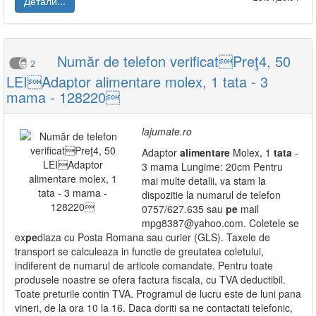
Детали...
Număr de telefon verificatPreţ4, 50
2
LEIAdaptor alimentare molex, 1 tata - 3
mama - 128220
lajumate.ro
Adaptor
alimentare
Molex, 1
tata
-
3 mama Lungime: 20cm Pentru
mai multe detalii, va stam la
dispozitie la numarul de telefon
0757/627.635 sau
pe
mail
mpg8387@yahoo.com. Coletele se
ex
pe
diaza cu Posta Romana sau curier (GLS). Taxele de
transport se calculeaza in functie de greutatea coletului,
indiferent de numarul de articole comandate. Pentru toate
produsele noastre se ofera factura fiscala, cu TVA deductibil.
Toate preturile contin TVA. Programul de lucru este de luni pana
vineri, de la ora 10 la 16. Daca doriti sa ne contactati telefonic,