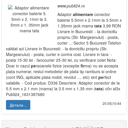
www.publi24.ro
Adaptor
alimentare
conector
baterie 5.5mm x 2.1mm la 3.5mm x
1.35mm jack mama
tata
3,99 RON
Livrare in Bucuresti: - la domiciliu
propriu (Str. Margeanului) - posta,
curier ... Sector 5 Bucuresti Telefon
validat azi Livrare in Bucuresti: - la domiciliu propriu (Str.
Margeanului) - posta, curier e contra cost. Livrare in tara: -
posta 15-30 lei - fancourier 25-30 lei, cu verificare colet Nota:
Doar in cazul
pe
rsoanele fizice (exceptie
fir
ma) nu se accepta
plata numerar, restul metodelor de plata tip ramburs si online
(cont ING, aplicatie plata mobil, revolut .... etc) sint
pe
rfect
valabile. - Cod produs: D336 Descriere: Adaptor conector de la
5.5 mm x 2.1 mm (mama) la 3.5 mm x 1.35 mm (
tata
) c0n al3x
Publi24_1631387680
20.05|10:44
Детали...