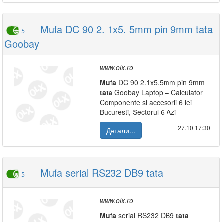
Mufa DC 90 2. 1x5. 5mm pin 9mm tata
5
Goobay
www.olx.ro
Mufa
DC 90 2.1x5.5mm pin 9mm
tata
Goobay Laptop – Calculator
Componente si accesorii 6 lei
Bucuresti, Sectorul 6 Azi
27.10|17:30
Детали...
Mufa serial RS232 DB9 tata
5
www.olx.ro
Mufa
serial RS232 DB9
tata