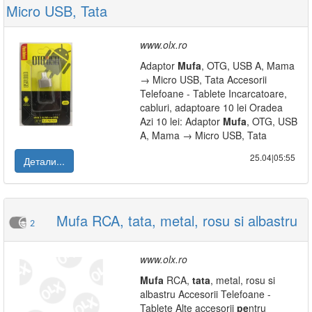
Micro USB, Tata
www.olx.ro
Adaptor
Mufa
, OTG, USB A, Mama
→ Micro USB, Tata Accesorii
Telefoane - Tablete Incarcatoare,
cabluri, adaptoare 10 lei Oradea
Azi 10 lei: Adaptor
Mufa
, OTG, USB
A, Mama → Micro USB, Tata
25.04|05:55
Детали...
Mufa RCA, tata, metal, rosu si albastru
2
www.olx.ro
Mufa
RCA,
tata
, metal, rosu si
albastru Accesorii Telefoane -
Tablete Alte accesorii
pe
ntru