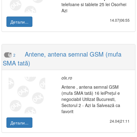
telefoane si tablete 25 lei Osorhei
Azi
14.07|06:55
Детали...
Antene, antena semnal GSM (mufa
2
SMA tată)
olx.ro
Antene , antena semnal GSM
(mufa SMA tată) 16 leiPrețul e
negociabil Utilizat Bucuresti,
Sectorul 2 - Azi la Salvează ca
favorit
24.04|21:11
Детали...