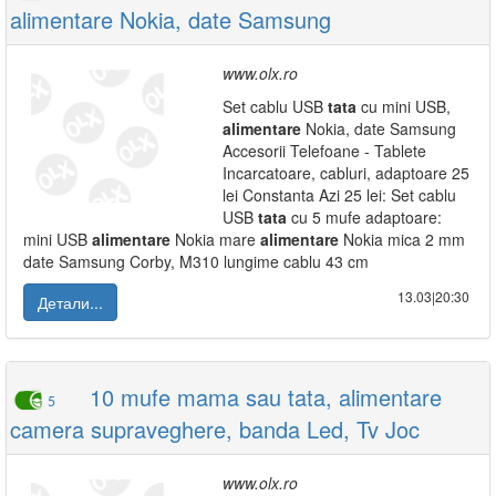
alimentare Nokia, date Samsung
www.olx.ro
Set cablu USB
tata
cu mini USB,
alimentare
Nokia, date Samsung
Accesorii Telefoane - Tablete
Incarcatoare, cabluri, adaptoare 25
lei Constanta Azi 25 lei: Set cablu
USB
tata
cu 5 mufe adaptoare:
mini USB
alimentare
Nokia mare
alimentare
Nokia mica 2 mm
date Samsung Corby, M310 lungime cablu 43 cm
13.03|20:30
Детали...
10 mufe mama sau tata, alimentare
5
camera supraveghere, banda Led, Tv Joc
www.olx.ro