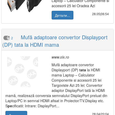
Laptop – Calculator Componente si
accesorii 25 lei Oradea Azi
28.05|06:54
Детали...
Mufă adaptoare convertor Displayport
2
(DP) tata la HDMI mama
www.olx.ro
Mufă adaptoare convertor
Displayport (DP)
tata
la HDMI
mama Laptop – Calculator
Componente si accesorii 25 lei
Targoviste Azi 25 lei: Convertor
adaptor DisplayPort tată la HDMI
mamă, realizează conversia semnalului DisplayPort preluat din
Laptop/PC in semnal HDMI afisat in Proiector/TV.Display etc.
S
pe
cificatii: Intrare: DisplayPort...
28.04|20:04