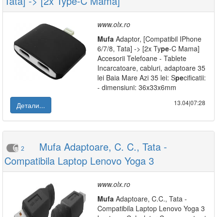
Tata] -> [2x Type-C Mama]
www.olx.ro
Mufa
Adaptor, [Compatibil IPhone
6/7/8, Tata] -> [2x Ty
pe
-C Mama]
Accesorii Telefoane - Tablete
Incarcatoare, cabluri, adaptoare 35
lei Baia Mare Azi 35 lei: S
pe
cificatii:
- dimensiuni: 36x33x6mm
13.04|07:28
Детали...
Mufa Adaptoare, C. C., Tata -
2
Compatibila Laptop Lenovo Yoga 3
www.olx.ro
Mufa
Adaptoare, C.C., Tata -
Compatibila Laptop Lenovo Yoga 3