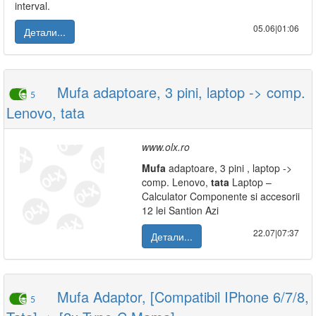
interval.
05.06|01:06
Детали...
Mufa adaptoare, 3 pini, laptop -> comp.
5
Lenovo, tata
www.olx.ro
Mufa
adaptoare, 3 pini , laptop ->
comp. Lenovo,
tata
Laptop –
Calculator Componente si accesorii
12 lei Santion Azi
22.07|07:37
Детали...
Mufa Adaptor, [Compatibil IPhone 6/7/8,
5