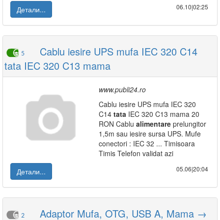
06.10|02:25
Детали...
Cablu iesire UPS mufa IEC 320 C14
5
tata IEC 320 C13 mama
www.publi24.ro
Cablu iesire UPS mufa IEC 320
C14
tata
IEC 320 C13 mama 20
RON Cablu
alimentare
prelungitor
1,5m sau iesire sursa UPS. Mufe
conectori : IEC 32 ... Timisoara
Timis Telefon validat azi
05.06|20:04
Детали...
Adaptor Mufa, OTG, USB A, Mama →
2