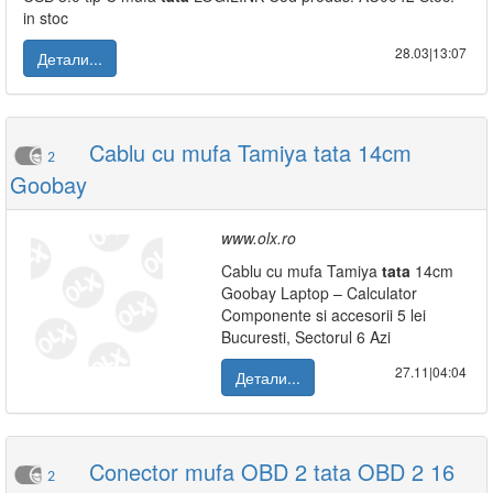
in stoc
28.03|13:07
Детали...
Cablu cu mufa Tamiya tata 14cm
2
Goobay
www.olx.ro
Cablu cu mufa Tamiya
tata
14cm
Goobay Laptop – Calculator
Componente si accesorii 5 lei
Bucuresti, Sectorul 6 Azi
27.11|04:04
Детали...
Conector mufa OBD 2 tata OBD 2 16
2