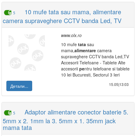
10 mufe tata sau mama, alimentare
5
camera supraveghere CCTV banda Led, TV
www.olx.ro
10 mufe
tata
sau
mama,
alimentare
camera
supraveghere CCTV banda Led,TV
Accesorii Telefoane - Tablete Alte
accesorii
pe
ntru telefoane si tablete
10 lei Bucuresti, Sectorul 3 Ieri
15.05|13:03
Детали...
Adaptor alimentare conector baterie 5.
5
5mm x 2. 1mm la 3. 5mm x 1. 35mm jack
mama tata