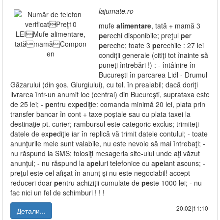
lajumate.ro
mufe
alimentare
, tată + mamă 3
pe
rechi disponibile; preţul
pe
r
pe
reche; toate 3
pe
rechile : 27 lei
condiţii generale (citiţi tot înainte să
puneţi întrebări !) : - întâlnire în
Bucureşti în parcarea Lidl - Drumul
Găzarului (din şos. Giurgiului), cu tel. în prealabil; dacă doriţi
livrarea într-un anumit loc (central) din Bucureşti, suprataxa este
de 25 lei; -
pe
ntru ex
pe
diţie: comanda minimă 20 lei, plata prin
transfer bancar în cont + taxe poştale sau cu plata taxei la
destinaţie pt. curier; rambursul este categoric exclus; trimiteţi
datele de ex
pe
diţie iar în replică vă trimit datele contului; - toate
anunţurile mele sunt valabile, nu este nevoie să mai întrebaţi; -
nu răspund la SMS; folosiţi mesageria site-ului unde aţi văzut
anunţul; - nu răspund la a
pe
luri telefonice cu a
pe
lant ascuns; -
preţul este cel afişat în anunţ şi nu este negociabil! accept
reduceri doar
pe
ntru achiziţii cumulate de
pe
ste 1000 lei; - nu
fac nici un fel de schimburi ! ! !
20.02|11:10
Детали...