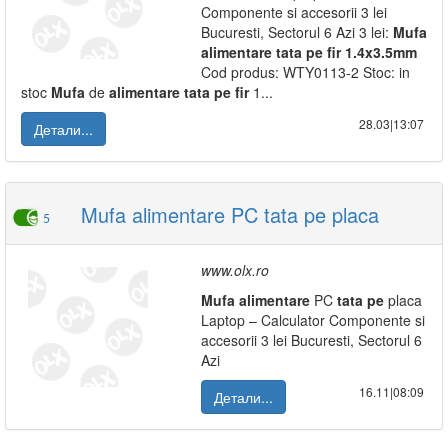
Componente si accesorii 3 lei
Bucuresti, Sectorul 6 Azi 3 lei:
Mufa
alimentare
tata
pe
fir
1.4x3.5mm
Cod produs: WTY0113-2 Stoc: in
stoc
Mufa
de
alimentare
tata
pe
fir
1...
28.03|13:07
Детали...
Mufa alimentare PC tata pe placa
5
www.olx.ro
Mufa
alimentare
PC
tata
pe
placa
Laptop – Calculator Componente si
accesorii 3 lei Bucuresti, Sectorul 6
Azi
16.11|08:09
Детали...