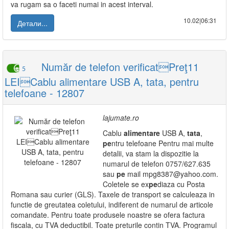
va rugam sa o faceti numai in acest interval.
10.02|06:31
Детали...
Număr de telefon verificatPreţ11
5
LEICablu alimentare USB A, tata, pentru
telefoane - 12807
lajumate.ro
Cablu
alimentare
USB A,
tata
,
pe
ntru telefoane Pentru mai multe
detalii, va stam la dispozitie la
numarul de telefon 0757/627.635
sau
pe
mail mpg8387@yahoo.com.
Coletele se ex
pe
diaza cu Posta
Romana sau curier (GLS). Taxele de transport se calculeaza in
functie de greutatea coletului, indiferent de numarul de articole
comandate. Pentru toate produsele noastre se ofera factura
fiscala, cu TVA deductibil. Toate preturile contin TVA. Programul