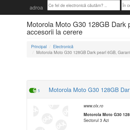
adroa
Motorola Moto G30 128GB Dark pea
accesorii la cerere
Principal
Electronică
Motorola Moto G30 128GB Dark pearl 6GB, Garant
Motorola Moto G30 128GB Dark 
5
www.olx.ro
Moto
rola
Moto
G30
12
Sectorul 3 Azi