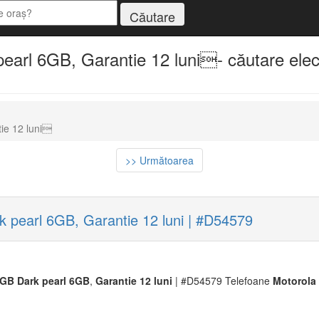
rl 6GB, Garantie 12 luni- căutare elect
ie 12 luni
>> Următoarea
pearl 6GB, Garantie 12 luni | #D54579
8GB
Dark
pearl
6GB
,
Garantie
12
luni
| #D54579 Telefoane
Moto
rola