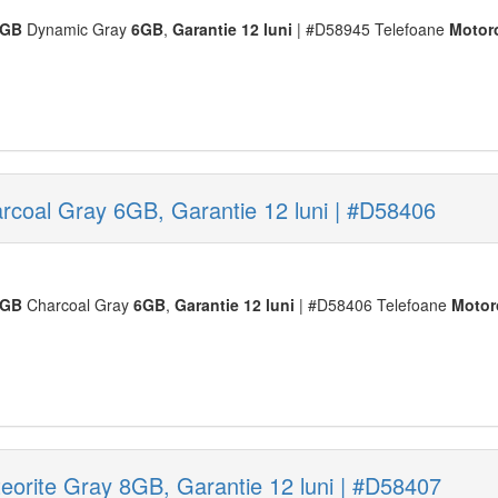
8GB
Dynamic Gray
6GB
,
Garantie
12
luni
| #D58945 Telefoane
Moto
r
oal Gray 6GB, Garantie 12 luni | #D58406
8GB
Charcoal Gray
6GB
,
Garantie
12
luni
| #D58406 Telefoane
Moto
r
rite Gray 8GB, Garantie 12 luni | #D58407