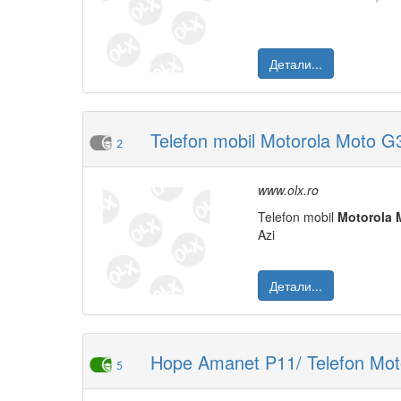
Детали...
Telefon mobil Motorola Moto G
2
www.olx.ro
Telefon mobil
Moto
rola
Azi
Детали...
Hope Amanet P11/ Telefon Moto
5