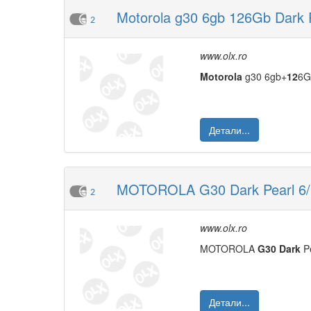
Motorola g30 6gb 126Gb Dark P
2
www.olx.ro
Moto
rola
g30 6gb+
12
6
Детали...
MOTOROLA G30 Dark Pearl 6/12
2
www.olx.ro
MOTOROLA
G30
Dark
Pe
Детали...