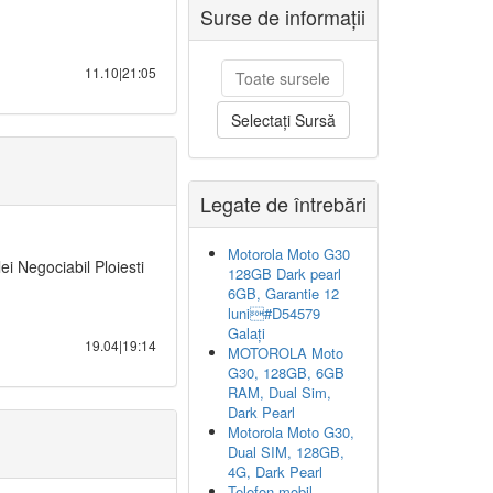
Surse de informații
11.10|21:05
Toate sursele
Selectați Sursă
Legate de întrebări
Motorola Moto G30
ei Negociabil Ploiesti
128GB Dark pearl
6GB, Garantie 12
luni#D54579
Galați
19.04|19:14
MOTOROLA Moto
G30, 128GB, 6GB
RAM, Dual Sim,
Dark Pearl
Motorola Moto G30,
Dual SIM, 128GB,
4G, Dark Pearl
Telefon mobil