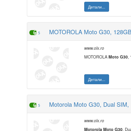
Детали...
MOTOROLA Moto G30, 128GB, 
5
www.olx.ro
MOTOROLA
Moto
G30
,
Детали...
Motorola Moto G30, Dual SIM, 
5
www.olx.ro
Moto
rola
Moto
G30
, Du