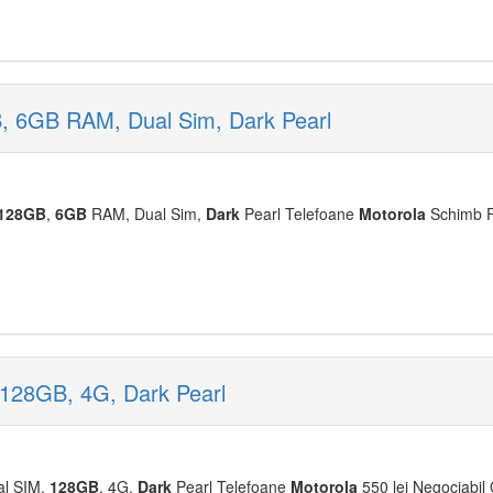
6GB RAM, Dual Sim, Dark Pearl
12
8GB
,
6GB
RAM, Dual Sim,
Dark
Pearl Telefoane
Moto
rola
Schimb Fl
128GB, 4G, Dark Pearl
al SIM,
12
8GB
, 4G,
Dark
Pearl Telefoane
Moto
rola
550 lei Negociabil 