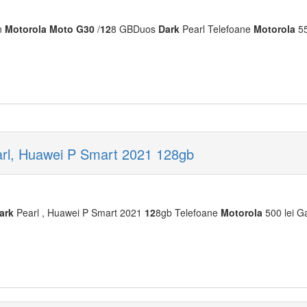
n
Moto
rola
Moto
G30
/
12
8 GBDuos
Dark
Pearl Telefoane
Moto
rola
55
rl, Huawei P Smart 2021 128gb
ark
Pearl , Huawei P Smart 2021
12
8gb Telefoane
Moto
rola
500 lei Ga