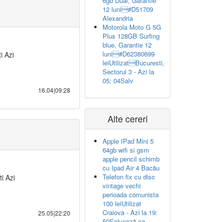
6gb Dual, Garantie
12 luni#D51709
Alexandria
Motorola Moto G 5G
Plus 128GB Surfing
blue, Garantie 12
luni#D62380699
i Azi
leiUtilizatBucuresti,
Sectorul 3 - Azi la
05: 04Salv
16.04|09:28
Alte cereri
Apple IPad Mini 5
64gb wifi si gsm
apple pencil schimb
cu Ipad Air 4 Bacău
Telefon fix cu disc
ti Azi
vintage vechi
perioada comunista
100 leiUtilizat
Craiova - Azi la 19:
25.05|22:20
59Salvează ca