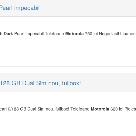
earl impecabil
Gb
Dark
Pearl impecabil Telefoane
Moto
rola
750 lei Negociabil Lipanest
8 GB Dual Sim nou, fullbox!
arl 6/
12
8 GB Dual Sim nou, fullbox! Telefoane
Moto
rola
620 lei Ploies