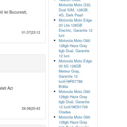
Motorola Moto G30,
Dual SIM, 128GB,
0 lei Bucuresti,
4G, Dark Pearl
Motorola Moto Edge
20 Lite 128GB
Electric, Garantie 12
01.07|23:12
luni
Motorola Moto G60
128gb Haze Gray
6gb Dual, Garantie
12 luni
Motorola Moto Edge
30 5G 128GB
Meteor Gray,
Garantie 12
luni#R57786
Brăila
lati Azi
Motorola Moto G60
128gb Haze Gray
6gb Dual, Garantie
12 luni#D51709
26.08|20:43
Oradea
Motorola Moto G60
128gb Haze Gray