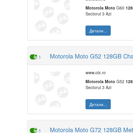
Moto
rola
Moto
G60
12
Sectorul 3 Azi
Детали...
Motorola Moto G52 128GB Charc
5
www.olx.ro
Moto
rola
Moto
G52
12
Sectorul 3 Azi
Детали...
Motorola Moto G72 128GB Meteo
5