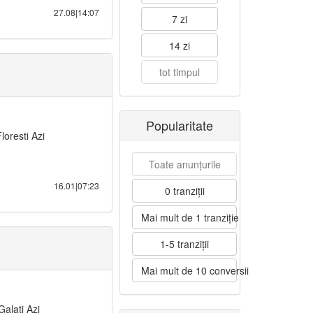
27.08|14:07
7 zi
14 zi
tot timpul
Popularitate
oresti Azi
Toate anunțurile
16.01|07:23
0 tranziții
Mai mult de 1 tranziție
1-5 tranziții
Mai mult de 10 conversii
Galati Azi