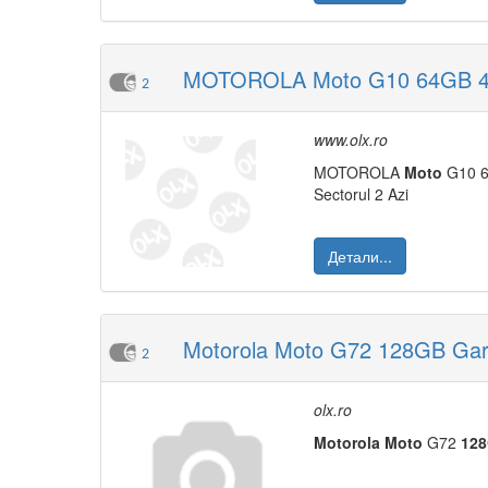
MOTOROLA Moto G10 64GB 4GB 
2
www.olx.ro
MOTOROLA
Moto
G10 6
Sectorul 2 Azi
Детали...
Motorola Moto G72 128GB Gara
2
olx.ro
Moto
rola
Moto
G72
12