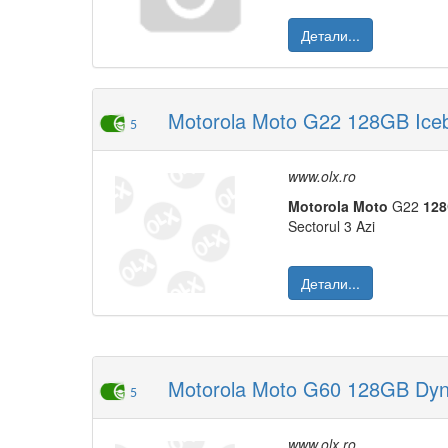
Детали...
Motorola Moto G22 128GB Icebe
5
www.olx.ro
Moto
rola
Moto
G22
12
Sectorul 3 Azi
Детали...
Motorola Moto G60 128GB Dyna
5
www.olx.ro