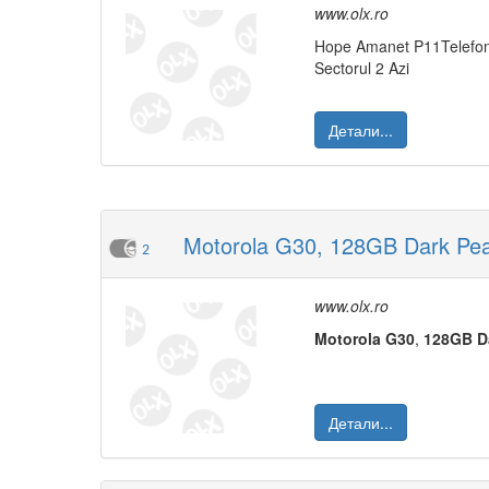
www.olx.ro
Hope Amanet P11Telefo
Sectorul 2 Azi
Детали...
Motorola G30, 128GB Dark Pea
2
www.olx.ro
Moto
rola
G30
,
12
8GB
D
Детали...