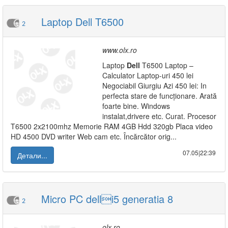
Laptop Dell T6500
2
www.olx.ro
Laptop
Dell
T6500 Laptop –
Calculator Laptop-uri 450 lei
Negociabil Giurgiu Azi 450 lei: In
perfecta stare de funcționare. Arată
foarte bine. Windows
instalat,drivere etc. Curat. Procesor
T6500 2x2100mhz Memorie RAM 4GB Hdd 320gb Placa video
HD 4500 DVD writer Web cam etc. Încărcător orig...
07.05|22:39
Детали...
Micro PC delli5 generatia 8
2
olx.ro