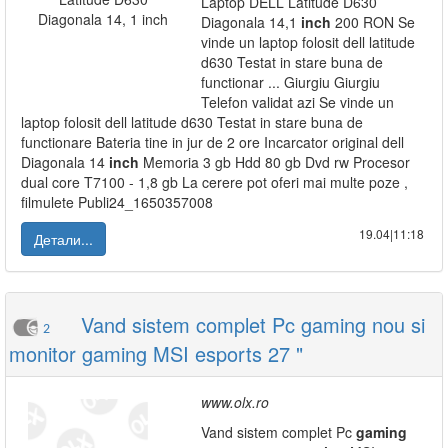
Laptop DELL Latitude D630
Diagonala 14,1
inch
200 RON Se
vinde un laptop folosit dell latitude
d630 Testat in stare buna de
functionar ... Giurgiu Giurgiu
Telefon validat azi Se vinde un
laptop folosit dell latitude d630 Testat in stare buna de
functionare Bateria tine in jur de 2 ore Incarcator original dell
Diagonala 14
inch
Memoria 3 gb Hdd 80 gb Dvd rw Procesor
dual core T7100 - 1,8 gb La cerere pot oferi mai multe poze ,
filmulete Publi24_1650357008
19.04|11:18
Детали...
Vand sistem complet Pc gaming nou si
2
monitor gaming MSI esports 27 "
www.olx.ro
Vand sistem complet Pc
gaming