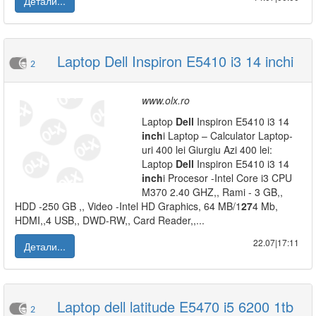
Детали...
Laptop Dell Inspiron E5410 i3 14 inchi
2
www.olx.ro
Laptop
Dell
Inspiron E5410 i3 14
inch
i Laptop – Calculator Laptop-
uri 400 lei Giurgiu Azi 400 lei:
Laptop
Dell
Inspiron E5410 i3 14
inch
i Procesor -Intel Core i3 CPU
M370 2.40 GHZ,, Rami - 3 GB,,
HDD -250 GB ,, Video -Intel HD Graphics, 64 MB/1
27
4 Mb,
HDMI,,4 USB,, DWD-RW,, Card Reader,,...
22.07|17:11
Детали...
Laptop dell latitude E5470 i5 6200 1tb
2