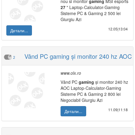
nou si monitor
gaming
MSI esports
27
" Laptop-Calculator-Gaming
Sisteme PC & Gaming 2 500 lei
Giurgiu Azi
12.05|13:04
Детали...
Vând PC gaming și monitor 240 hz AOC
2
www.olx.ro
Vând PC
gaming
și monitor 240 hz
AOC Laptop-Calculator-Gaming
Sisteme PC & Gaming 2 800 lei
Negociabil Giurgiu Azi
11.09|11:18
Детали...