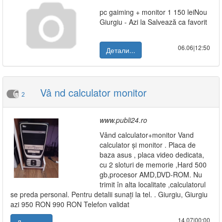
pc gaiming + monitor 1 150 leiNou
Giurgiu - Azi la Salvează ca favorit
06.06|12:50
Детали...
Vâ nd calculator monitor
2
www.publi24.ro
Vând calculator+monitor Vand
calculator și monitor . Placa de
baza asus , placa video dedicata,
cu 2 sloturi de memorie ,Hard 500
gb,procesor AMD,DVD-ROM. Nu
trimit în alta localitate ,calculatorul
se preda personal. Pentru detalii sunați la tel. . Giurgiu, Giurgiu
azi 950 RON 990 RON Telefon validat
14.07|00:00