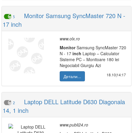
Monitor Samsung SyncMaster 720 N -
5
17 inch
www.olx.ro
Monitor
Samsung SyncMaster 720
N - 17
inch
Laptop – Calculator
Sisteme PC – Monitoare 180 lei
Negociabil Giurgiu Azi
18.10|14:17
Детали...
Laptop DELL Latitude D630 Diagonala
2
14, 1 inch
www.publi24.ro