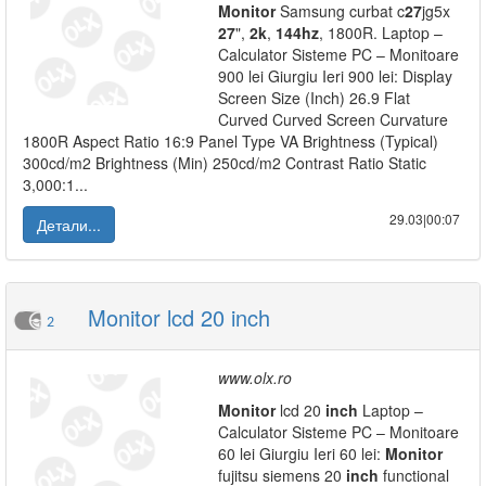
Monitor
Samsung curbat c
27
jg5x
27
",
2k
,
144hz
, 1800R. Laptop –
Calculator Sisteme PC – Monitoare
900 lei Giurgiu Ieri 900 lei: Display
Screen Size (Inch) 26.9 Flat
Curved Curved Screen Curvature
1800R Aspect Ratio 16:9 Panel Type VA Brightness (Typical)
300cd/m2 Brightness (Min) 250cd/m2 Contrast Ratio Static
3,000:1...
29.03|00:07
Детали...
Monitor lcd 20 inch
2
www.olx.ro
Monitor
lcd 20
inch
Laptop –
Calculator Sisteme PC – Monitoare
60 lei Giurgiu Ieri 60 lei:
Monitor
fujitsu siemens 20
inch
functional