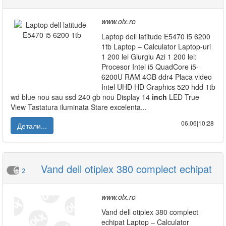
www.olx.ro
Laptop dell latitude E5470 i5 6200
1tb Laptop – Calculator Laptop-uri
1 200 lei Giurgiu Azi 1 200 lei:
Procesor Intel i5 QuadCore i5-
6200U RAM 4GB ddr4 Placa video
Intel UHD HD Graphics 520 hdd 1tb
wd blue nou sau ssd 240 gb nou Display 14
inch
LED True
View Tastatura iluminata Stare excelenta...
06.06|10:28
Детали...
Vand dell otiplex 380 complect echipat
2
www.olx.ro
Vand dell otiplex 380 complect
echipat Laptop – Calculator