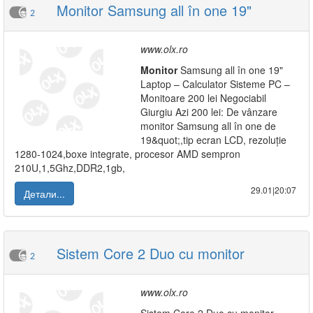
Monitor Samsung all în one 19"
2
www.olx.ro
Monitor
Samsung all în one 19"
Laptop – Calculator Sisteme PC –
Monitoare 200 lei Negociabil
Giurgiu Azi 200 lei: De vânzare
monitor Samsung all în one de
19&quot;,tip ecran LCD, rezoluție
1280-1024,boxe integrate, procesor AMD sempron
210U,1,5Ghz,DDR2,1gb,
29.01|20:07
Детали...
Sistem Core 2 Duo cu monitor
2
www.olx.ro