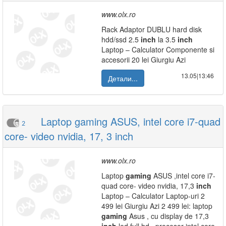
www.olx.ro
Rack Adaptor DUBLU hard disk
hdd/ssd 2.5
inch
la 3.5
inch
Laptop – Calculator Componente si
accesorii 20 lei Giurgiu Azi
13.05|13:46
Детали...
Laptop gaming ASUS, intel core i7-quad
2
core- video nvidia, 17, 3 inch
www.olx.ro
Laptop
gaming
ASUS ,intel core i7-
quad core- video nvidia, 17,3
inch
Laptop – Calculator Laptop-uri 2
499 lei Giurgiu Azi 2 499 lei: laptop
gaming
Asus , cu display de 17,3