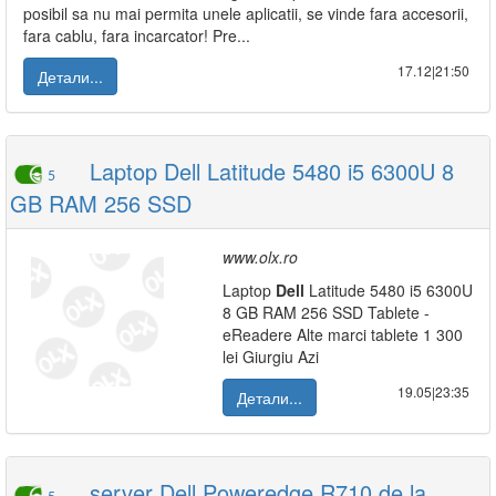
posibil sa nu mai permita unele aplicatii, se vinde fara accesorii,
fara cablu, fara incarcator! Pre...
17.12|21:50
Детали...
Laptop Dell Latitude 5480 i5 6300U 8
5
GB RAM 256 SSD
www.olx.ro
Laptop
Dell
Latitude 5480 i5 6300U
8 GB RAM 256 SSD Tablete -
eReadere Alte marci tablete 1 300
lei Giurgiu Azi
19.05|23:35
Детали...
server Dell Poweredge R710 de la