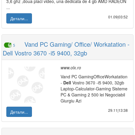
3,6 ghz ,doua placi video, una dedicata de 4 gb AMD RADEON
...
01.09|03:52
Детали...
Vand PC Gaming/ Office/ Workatation -
5
Dell Vostro 3670 -i5 9400, 32gb
www.olx.ro
Vand PC GamingOfficeWorkatation
-
Dell
Vostro 3670 -i5 9400, 32gb
Laptop-Calculator-Gaming Sisteme
PC & Gaming 2 500 lei Negociabil
Giurgiu Azi
29.11|13:38
Детали...