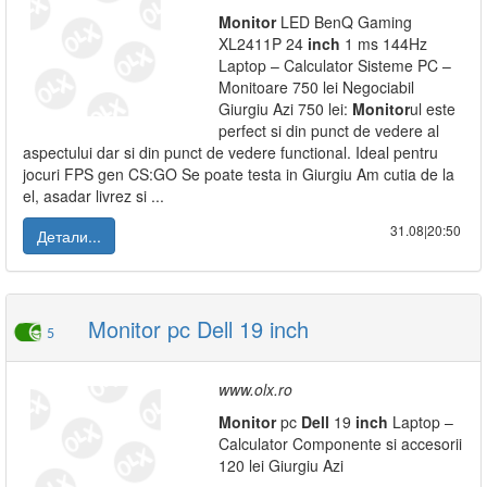
Monitor
LED BenQ Gaming
XL2411P 24
inch
1 ms 144Hz
Laptop – Calculator Sisteme PC –
Monitoare 750 lei Negociabil
Giurgiu Azi 750 lei:
Monitor
ul este
perfect si din punct de vedere al
aspectului dar si din punct de vedere functional. Ideal pentru
jocuri FPS gen CS:GO Se poate testa in Giurgiu Am cutia de la
el, asadar livrez si ...
31.08|20:50
Детали...
Monitor pc Dell 19 inch
5
www.olx.ro
Monitor
pc
Dell
19
inch
Laptop –
Calculator Componente si accesorii
120 lei Giurgiu Azi