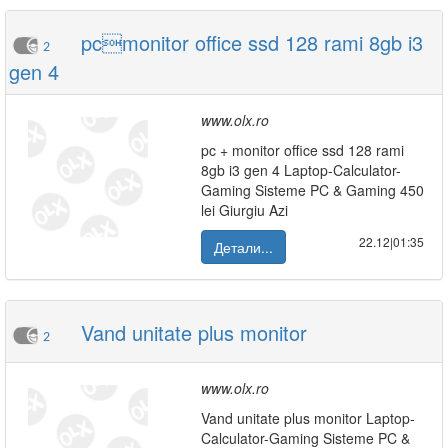
pcmonitor office ssd 128 rami 8gb i3
2
gen 4
www.olx.ro
pc + monitor office ssd 128 rami
8gb i3 gen 4 Laptop-Calculator-
Gaming Sisteme PC & Gaming 450
lei Giurgiu Azi
22.12|01:35
Детали...
Vand unitate plus monitor
2
www.olx.ro
Vand unitate plus monitor Laptop-
Calculator-Gaming Sisteme PC &