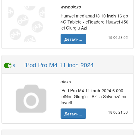
www.olx.ro
Huawei mediapad t3 10
inch
16 gb
4G Tablete - eReadere Huawei 450
lei Giurgiu Azi
15.06|23:02
Детали...
iPod Pro M4 11 inch 2024
5
olx.ro
iPod Pro M4 11
inch
2024 6 000
leiNou Giurgiu - Azi la Salvează ca
favorit
18.06|21:50
Детали...