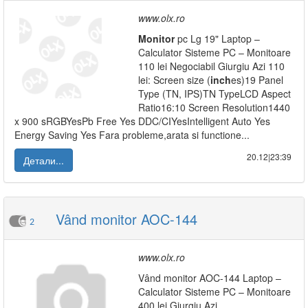
www.olx.ro
Monitor
pc Lg 19" Laptop –
Calculator Sisteme PC – Monitoare
110 lei Negociabil Giurgiu Azi 110
lei: Screen size (
inch
es)19 Panel
Type (TN, IPS)TN TypeLCD Aspect
Ratio16:10 Screen Resolution1440
x 900 sRGBYesPb Free Yes DDC/CIYesIntelligent Auto Yes
Energy Saving Yes Fara probleme,arata si functione...
20.12|23:39
Детали...
Vând monitor AOC-144
2
www.olx.ro
Vând monitor AOC-144 Laptop –
Calculator Sisteme PC – Monitoare
400 lei Giurgiu Azi