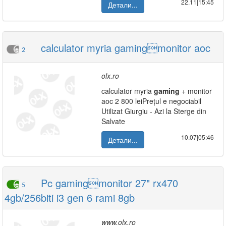
22.11|15:45
Детали...
calculator myria gamingmonitor aoc
2
olx.ro
calculator myria
gaming
+ monitor
aoc 2 800 leiPrețul e negociabil
Utilizat Giurgiu - Azi la Sterge din
Salvate
10.07|05:46
Детали...
Pc gamingmonitor 27" rx470
5
4gb/256biti i3 gen 6 rami 8gb
www.olx.ro