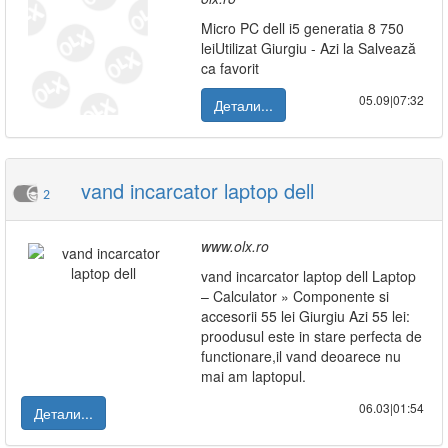
Micro PC dell i5 generatia 8 750
leiUtilizat Giurgiu - Azi la Salvează
ca favorit
05.09|07:32
Детали...
vand incarcator laptop dell
2
www.olx.ro
vand incarcator laptop dell Laptop
– Calculator » Componente si
accesorii 55 lei Giurgiu Azi 55 lei:
proodusul este in stare perfecta de
functionare,il vand deoarece nu
mai am laptopul.
06.03|01:54
Детали...