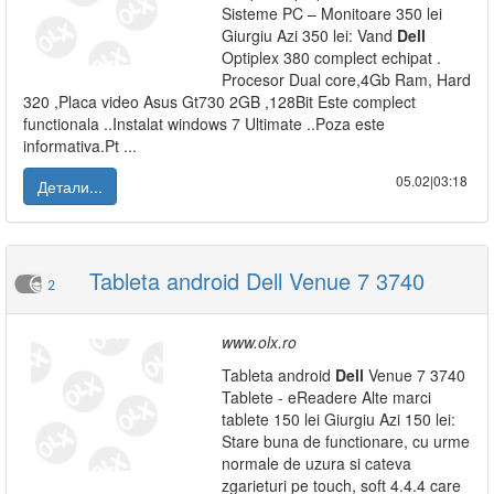
Sisteme PC – Monitoare 350 lei
Giurgiu Azi 350 lei: Vand
Dell
Optiplex 380 complect echipat .
Procesor Dual core,4Gb Ram, Hard
320 ,Placa video Asus Gt730 2GB ,128Bit Este complect
functionala ..Instalat windows 7 Ultimate ..Poza este
informativa.Pt ...
05.02|03:18
Детали...
Tableta android Dell Venue 7 3740
2
www.olx.ro
Tableta android
Dell
Venue 7 3740
Tablete - eReadere Alte marci
tablete 150 lei Giurgiu Azi 150 lei:
Stare buna de functionare, cu urme
normale de uzura si cateva
zgarieturi pe touch, soft 4.4.4 care