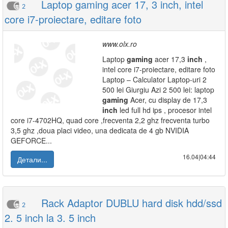
Laptop gaming acer 17, 3 inch, intel
2
core i7-proiectare, editare foto
www.olx.ro
Laptop
gaming
acer 17,3
inch
,
intel core i7-proiectare, editare foto
Laptop – Calculator Laptop-uri 2
500 lei Giurgiu Azi 2 500 lei: laptop
gaming
Acer, cu display de 17,3
inch
led full hd ips , procesor intel
core i7-4702HQ, quad core ,frecventa 2,2 ghz frecventa turbo
3,5 ghz ,doua placi video, una dedicata de 4 gb NVIDIA
GEFORCE...
16.04|04:44
Детали...
Rack Adaptor DUBLU hard disk hdd/ssd
2
2. 5 inch la 3. 5 inch