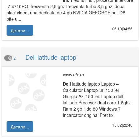
inch
led full hd , procesor intel core
i7-4710HQ ,frecventa 2,5 ghz frecventa turbo 3,5 ghz ,doua
placi video, una dedicata de 4 gb NVIDIA GEFORCE pe 128
bit+ u...
06.10|04:56
Детали...
Dell latitude laptop
2
www.olx.ro
Dell
latitude laptop Laptop –
Calculator Laptop-uri 150 lei
Giurgiu Azi 150 lei: Laptop dell
latitude Procesor dual core 1.8ghz
Ram 2 gb Hdd 80 Windows 7
Incarcator original Pret fix
15.02|22:46
Детали...