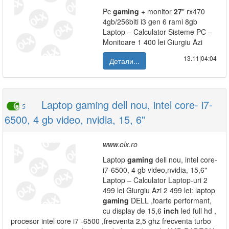
Pc
gaming
+ monitor
27
" rx470
4gb/256biti i3 gen 6 rami 8gb
Laptop – Calculator Sisteme PC –
Monitoare 1 400 lei Giurgiu Azi
13.11|04:04
Детали...
Laptop gaming dell nou, intel core- i7-
5
6500, 4 gb video, nvidia, 15, 6"
www.olx.ro
Laptop
gaming
dell nou, intel core-
i7-6500, 4 gb video,nvidia, 15,6"
Laptop – Calculator Laptop-uri 2
499 lei Giurgiu Azi 2 499 lei: laptop
gaming
DELL ,foarte performant,
cu display de 15,6
inch
led full hd ,
procesor intel core i7 -6500 ,frecventa 2,5 ghz frecventa turbo