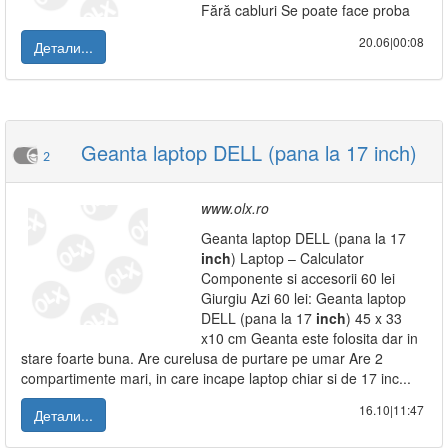
Fără cabluri Se poate face proba
20.06|00:08
Детали...
Geanta laptop DELL (pana la 17 inch)
2
www.olx.ro
Geanta laptop DELL (pana la 17
inch
) Laptop – Calculator
Componente si accesorii 60 lei
Giurgiu Azi 60 lei: Geanta laptop
DELL (pana la 17
inch
) 45 x 33
x10 cm Geanta este folosita dar in
stare foarte buna. Are curelusa de purtare pe umar Are 2
compartimente mari, in care incape laptop chiar si de 17 inc...
16.10|11:47
Детали...