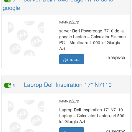
5
google
www.olx.ro
server
Dell
Poweredge R710 de la
google Laptop – Calculator Sisteme
PC – Monitoare 1 000 lei Giurgiu
Azi
10.08|06:30
Детали...
Laprop Dell Inspiration 17" N7110
5
www.olx.ro
Laprop
Dell
Inspiration 17" N7110
Laptop – Calculator Laptop-uri 500
lei Giurgiu Azi
23.06|20:52