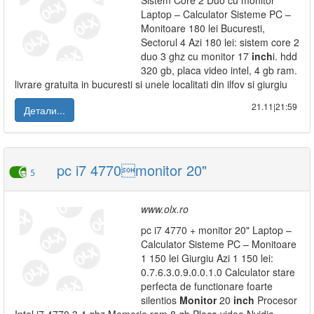
Sistem Core 2 Duo cu monitor
Laptop – Calculator Sisteme PC –
Monitoare 180 lei Bucuresti,
Sectorul 4 Azi 180 lei: sistem core 2
duo 3 ghz cu monitor 17
inch
i. hdd
320 gb, placa video intel, 4 gb ram.
livrare gratuita in bucuresti si unele localitati din ilfov si giurgiu
21.11|21:59
Детали...
pc i7 4770monitor 20"
5
www.olx.ro
pc i7 4770 + monitor 20" Laptop –
Calculator Sisteme PC – Monitoare
1 150 lei Giurgiu Azi 1 150 lei:
0.7.6.3.0.9.0.0.1.0 Calculator stare
perfecta de functionare foarte
silentios
Monitor
20
inch
Procesor