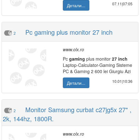
07.11|07:05
Детали...
Pc gaming plus monitor 27 inch
2
www.olx.ro
Pc
gaming
plus monitor
27
inch
Laptop-Calculator-Gaming Sisteme
PC & Gaming 2 600 lei Giurgiu Azi
10.01|10:36
Детали...
Monitor Samsung curbat c27jg5x 27" ,
2
2k, 144hz, 1800R.
www.olx.ro