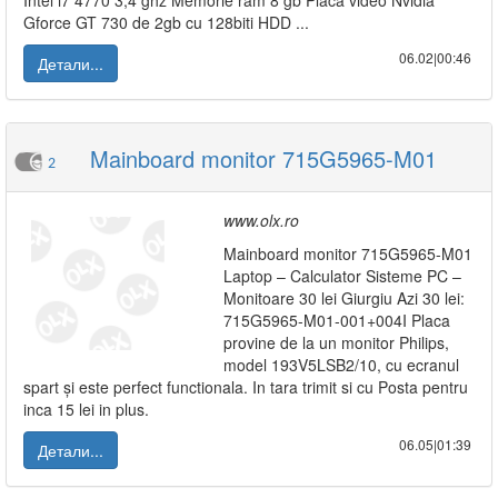
Intel i7 4770 3,4 ghz Memorie ram 8 gb Placa video Nvidia
Gforce GT 730 de 2gb cu 128biti HDD ...
06.02|00:46
Детали...
Mainboard monitor 715G5965-M01
2
www.olx.ro
Mainboard monitor 715G5965-M01
Laptop – Calculator Sisteme PC –
Monitoare 30 lei Giurgiu Azi 30 lei:
715G5965-M01-001+004I Placa
provine de la un monitor Philips,
model 193V5LSB2/10, cu ecranul
spart și este perfect functionala. In tara trimit si cu Posta pentru
inca 15 lei in plus.
06.05|01:39
Детали...