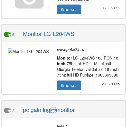
06.06|21:51
Детали...
Monitor LG L204WS
5
www.publi24.ro
Monitor
LG L204WS 180 RON 18
inch
75hz full HD ... Mihailesti
Giurgiu Telefon validat azi 18
inch
75hz full HD Publi24_1663663396
20.09|11:39
Детали...
pc gaimingmonitor
2
olx.ro