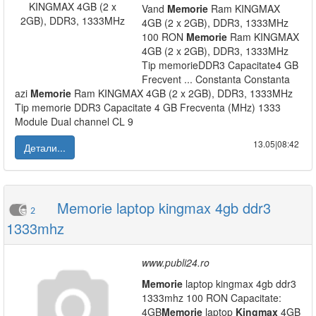
Vand
Memorie
Ram KINGMAX
4GB (2 x 2GB), DDR3, 1333MHz
100 RON
Memorie
Ram KINGMAX
4GB (2 x 2GB), DDR3, 1333MHz
Tip memorieDDR3 Capacitate4 GB
Frecvent ... Constanta Constanta
azi
Memorie
Ram KINGMAX 4GB (2 x 2GB), DDR3, 1333MHz
Tip memorie DDR3 Capacitate 4 GB Frecventa (MHz) 1333
Module Dual channel CL 9
13.05|08:42
Детали...
Memorie laptop kingmax 4gb ddr3
2
1333mhz
www.publi24.ro
Memorie
laptop kingmax 4gb ddr3
1333mhz 100 RON Capacitate:
4GB
Memorie
laptop
Kingmax
4GB