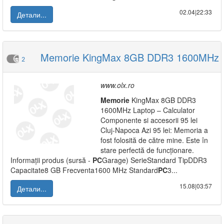
02.04|22:33
Детали...
Memorie KingMax 8GB DDR3 1600MHz
2
www.olx.ro
Memorie
KingMax 8GB DDR3
1600MHz Laptop – Calculator
Componente si accesorii 95 lei
Cluj-Napoca Azi 95 lei: Memoria a
fost folosită de către mine. Este în
stare perfectă de funcționare.
Informații produs (sursă -
PC
Garage) SerieStandard TipDDR3
Capacitate8 GB Frecventa1600 MHz Standard
PC
3...
15.08|03:57
Детали...