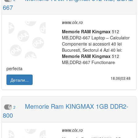
667
www.olx.ro
Memorie
RAM
Kingmax
512
MB,DDR2-667 Laptop – Calculator
Componente si accesorii 40 lei
Bucuresti, Sectorul 4 Azi 40 lei:
Memorie
RAM
Kingmax
512
MB,DDR2-667 Functionare
perfecta
18.06|03:48
Детали...
Memorie Ram KINGMAX 1GB DDR2-
2
800
www.olx.ro