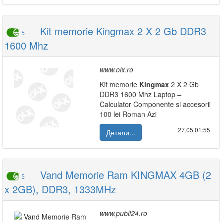
Kit memorie Kingmax 2 X 2 Gb DDR3
5
1600 Mhz
www.olx.ro
Kit memorie
Kingmax
2 X 2 Gb
DDR3 1600 Mhz Laptop –
Calculator Componente si accesorii
100 lei Roman Azi
27.05|01:55
Детали...
Vand Memorie Ram KINGMAX 4GB (2
5
x 2GB), DDR3, 1333MHz
www.publi24.ro