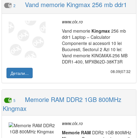
Vand memorie Kingmax 256 mb ddr1
2
www.olx.ro
Vand memorie
Kingmax
256 mb
ddr1 Laptop – Calculator
Componente si accesorii 10 lei
Bucuresti, Sectorul 2 Azi 10 lei:
Vand memorie KINGMAX-256 MB
DDR1-400, MPXB62D-38KT3R
08.09|07:32
Детали...
Memorie RAM DDR2 1GB 800MHz
5
Kingmax
www.olx.ro
Memorie
RAM
DDR2 1GB 800MHz