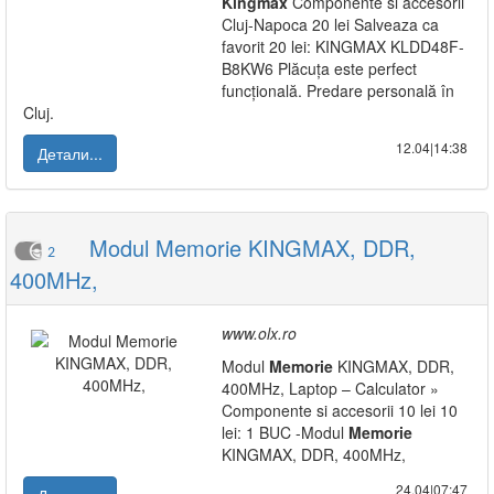
Kingmax
Componente si accesorii
Cluj-Napoca 20 lei Salveaza ca
favorit 20 lei: KINGMAX KLDD48F-
B8KW6 Plăcuța este perfect
funcțională. Predare personală în
Cluj.
12.04|14:38
Детали...
Modul Memorie KINGMAX, DDR,
2
400MHz,
www.olx.ro
Modul
Memorie
KINGMAX, DDR,
400MHz, Laptop – Calculator »
Componente si accesorii 10 lei 10
lei: 1 BUC -Modul
Memorie
KINGMAX, DDR, 400MHz,
24.04|07:47