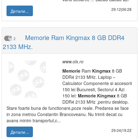
29.12|06:28
Детали...
Memorie Ram Kingmax 8 GB DDR4
2
2133 MHz.
www.olx.ro
Memorie
Ram
Kingmax
8 GB
DDR4 2133 MHz. Laptop –
Calculator Componente si accesorii
150 lei Bucuresti, Sectorul 4 Azi
150 lei:
Memorie
Kingmax
8 GB
DDR4 2133 MHz ,pentru desktop.
Stare foarte buna de functionare,poze reale. Predarea se face
in zona metrou Constantin Brancoveanu. Nu trimit decat cu
avans minim transportul,c...
29.04|19:22
Детали...