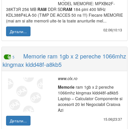
MODEL MEMORIE: MPXB62F-
38KT3R 256 MB
RAM
DDR SD
RAM
184-pini 400 MHz
KDL388P4LA-50 (TIMP DE ACCES 50 ns !!!) Fiecare MEMORIE
(mai am si alte memorii uite-te la toate anunturile mel...
02.06|10:13
Детали...
Memorie ram 1gb x 2 pereche 1066mhz
5
kingmax kldd48f-a8kb5
www.olx.ro
Memorie
ram 1gb x 2 pereche
1066mhz kingmax kldd48f-a8kb5
Laptop – Calculator Componente si
accesorii 20 lei Negociabil Craiova
Azi
15.06|23:37
Детали...