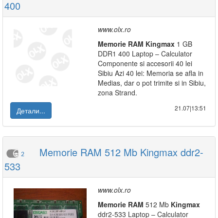
400
www.olx.ro
Memorie
RAM
Kingmax
1 GB
DDR1 400 Laptop – Calculator
Componente si accesorii 40 lei
Sibiu Azi 40 lei: Memoria se afla in
Medias, dar o pot trimite si in Sibiu,
zona Strand.
21.07|13:51
Детали...
Memorie RAM 512 Mb Kingmax ddr2-
2
533
www.olx.ro
Memorie
RAM
512 Mb
Kingmax
ddr2-533 Laptop – Calculator