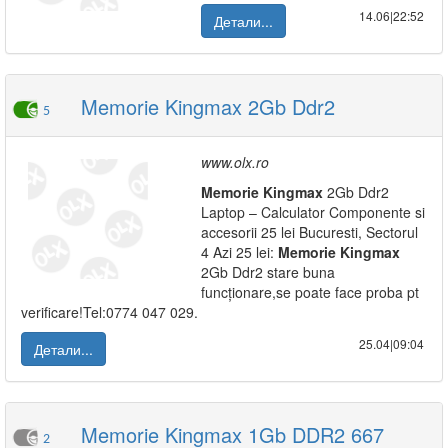
14.06|22:52
Детали...
Memorie Kingmax 2Gb Ddr2
5
www.olx.ro
Memorie
Kingmax
2Gb Ddr2
Laptop – Calculator Componente si
accesorii 25 lei Bucuresti, Sectorul
4 Azi 25 lei:
Memorie
Kingmax
2Gb Ddr2 stare buna
funcționare,se poate face proba pt
verificare!Tel:0774 047 029.
25.04|09:04
Детали...
Memorie Kingmax 1Gb DDR2 667
2