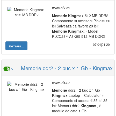
www.olx.ro
Memorie
Kingmax
512 MB DDR2
Componente si accesorii Ploiesti 20
lei Salveaza ca favorit 20 lei:
Memorie
Kingmax
: - Model
KLCC28F-A8KB5 512 MB DDR2
07.04|01:20
Детали...
Memorie ddr2 - 2 buc x 1 Gb - Kingmax
5
www.olx.ro
Memorie
ddr2 - 2 buc x 1 Gb -
Kingmax
Laptop – Calculator »
Componente si accesorii 35 lei 35
lei: Memorii ddr2
Kingmax
, 2
module de cate 1 Gb