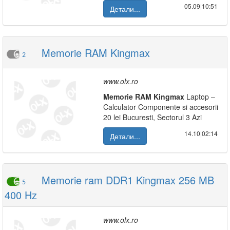
05.09|10:51
Детали...
Memorie RAM Kingmax
2
www.olx.ro
Memorie
RAM
Kingmax
Laptop –
Calculator Componente si accesorii
20 lei Bucuresti, Sectorul 3 Azi
14.10|02:14
Детали...
Memorie ram DDR1 Kingmax 256 MB
5
400 Hz
www.olx.ro