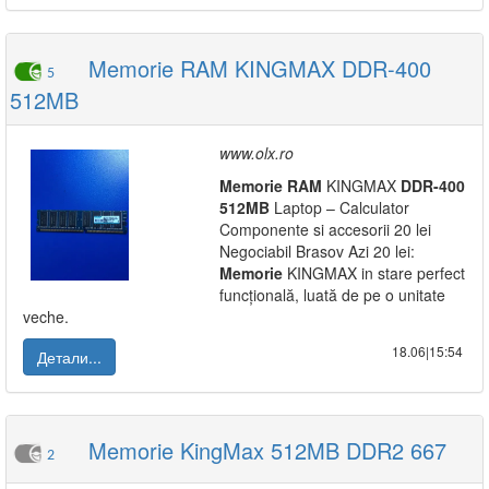
Memorie RAM KINGMAX DDR-400
5
512MB
www.olx.ro
Memorie
RAM
KINGMAX
DDR-400
512MB
Laptop – Calculator
Componente si accesorii 20 lei
Negociabil Brasov Azi 20 lei:
Memorie
KINGMAX in stare perfect
funcțională, luată de pe o unitate
veche.
18.06|15:54
Детали...
Memorie KingMax 512MB DDR2 667
2