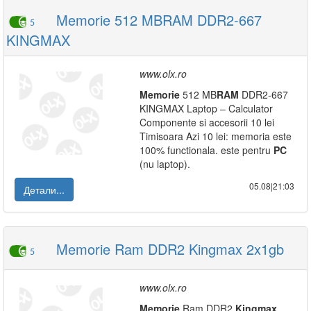
Memorie 512 MBRAM DDR2-667
5
KINGMAX
www.olx.ro
Memorie
512 MB
RAM
DDR2-667
KINGMAX Laptop – Calculator
Componente si accesorii 10 lei
Timisoara Azi 10 lei: memoria este
100% functionala. este pentru
PC
(nu laptop).
05.08|21:03
Детали...
Memorie Ram DDR2 Kingmax 2x1gb
5
www.olx.ro
Memorie
Ram DDR2
Kingmax