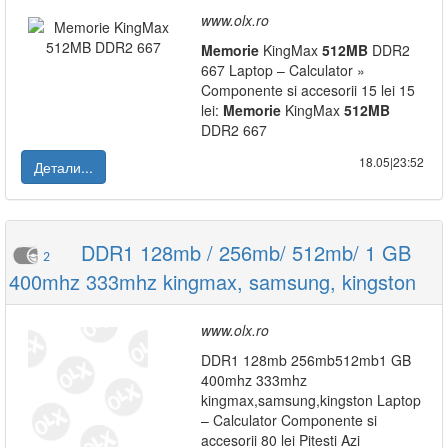
www.olx.ro
Memorie
KingMax
512MB
DDR2
667 Laptop – Calculator »
Componente si accesorii 15 lei 15
lei:
Memorie
KingMax
512MB
DDR2 667
18.05|23:52
Детали...
DDR1 128mb / 256mb/ 512mb/ 1 GB
2
400mhz 333mhz kingmax, samsung, kingston
www.olx.ro
DDR1 128mb 256mb512mb1 GB
400mhz 333mhz
kingmax,samsung,kingston Laptop
– Calculator Componente si
accesorii 80 lei Pitesti Azi