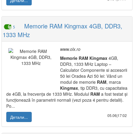
Детали...
Memorie RAM Kingmax 4GB, DDR3,
5
1333 MHz
www.olx.ro
Memorie
RAM
Kingmax
4GB,
DDR3, 1333 MHz Laptop –
Calculator Componente si accesorii
50 lei Oradea Azi 50 lei: Vând un
modul de memorie
RAM
, marca
Kingmax
, tip DDR3, cu capacitatea
de 4GB, la frecvența de 1333 MHz. Modulul
RAM
a fost testat și
funcționează în parametrii normali (vezi poza 4 pentru detalii).
Po...
05.06|17:02
Детали...