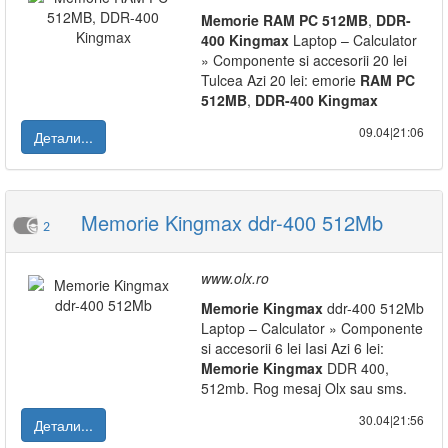
Memorie
RAM
PC
512MB
,
DDR-
400
Kingmax
Laptop – Calculator
» Componente si accesorii 20 lei
Tulcea Azi 20 lei: emorie
RAM
PC
512MB
,
DDR-400
Kingmax
09.04|21:06
Детали...
Memorie Kingmax ddr-400 512Mb
2
www.olx.ro
Memorie
Kingmax
ddr-400 512Mb
Laptop – Calculator » Componente
si accesorii 6 lei Iasi Azi 6 lei:
Memorie
Kingmax
DDR 400,
512mb. Rog mesaj Olx sau sms.
30.04|21:56
Детали...