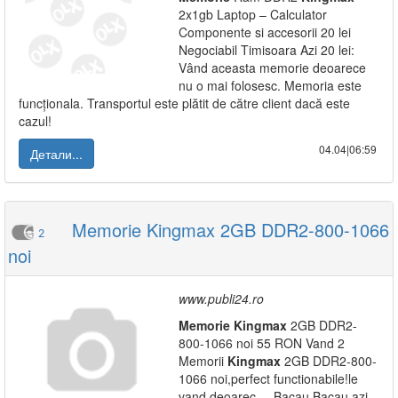
2x1gb Laptop – Calculator
Componente si accesorii 20 lei
Negociabil Timisoara Azi 20 lei:
Vând aceasta memorie deoarece
nu o mai folosesc. Memoria este
funcționala. Transportul este plătit de către client dacă este
cazul!
04.04|06:59
Детали...
Memorie Kingmax 2GB DDR2-800-1066
2
noi
www.publi24.ro
Memorie
Kingmax
2GB DDR2-
800-1066 noi 55 RON Vand 2
Memorii
Kingmax
2GB DDR2-800-
1066 noi,perfect functionabile!le
vand deoarec ... Bacau Bacau azi