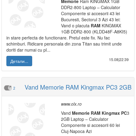
Memorie
Ram KINGMAX 1GB
DDR2-800 Laptop – Calculator
Componente si accesorii 43 lei
Bucuresti, Sectorul 3 Azi 43 lei:
Vand o placuta
RAM
KINGMAX
1GB DDR2-800 (KLDD48F-A8KI5)
in stare perfecta de functionare. Pretul este fix. Nu fac
schimburi. Ridicare personala din zona Titan sau trimit unde
doriti dar numai cu pl...
15.08|22:39
Детали...
Vand Memorie RAM Kingmax PC3 2GB
2
www.olx.ro
Vand
Memorie
RAM
Kingmax
PC
3
2GB Laptop – Calculator
Componente si accesorii 60 lei
Cluj-Napoca Azi