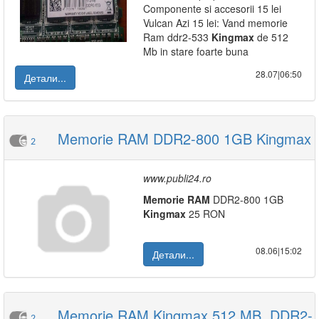
Componente si accesorii 15 lei
Vulcan Azi 15 lei: Vand memorie
Ram ddr2-533
Kingmax
de 512
Mb in stare foarte buna
28.07|06:50
Детали...
Memorie RAM DDR2-800 1GB Kingmax
2
www.publi24.ro
Memorie
RAM
DDR2-800 1GB
Kingmax
25 RON
08.06|15:02
Детали...
Memorie RAM Kingmax 512 MB, DDR2-
2