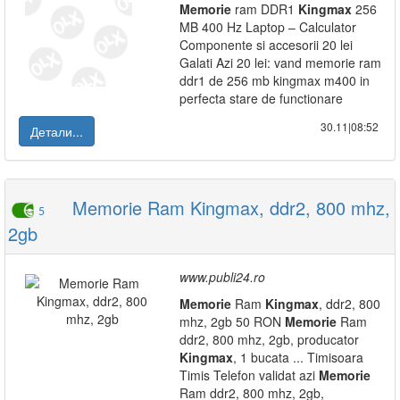
Memorie
ram DDR1
Kingmax
256
MB 400 Hz Laptop – Calculator
Componente si accesorii 20 lei
Galati Azi 20 lei: vand memorie ram
ddr1 de 256 mb kingmax m400 in
perfecta stare de functionare
30.11|08:52
Детали...
Memorie Ram Kingmax, ddr2, 800 mhz,
5
2gb
www.publi24.ro
Memorie
Ram
Kingmax
, ddr2, 800
mhz, 2gb 50 RON
Memorie
Ram
ddr2, 800 mhz, 2gb, producator
Kingmax
, 1 bucata ... Timisoara
Timis Telefon validat azi
Memorie
Ram ddr2, 800 mhz, 2gb,