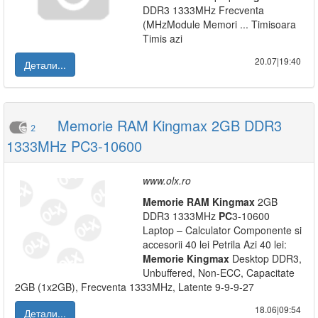
DDR3 1333MHz Frecventa
(MHzModule Memori ... Timisoara
Timis azi
20.07|19:40
Детали...
Memorie RAM Kingmax 2GB DDR3
2
1333MHz PC3-10600
www.olx.ro
Memorie
RAM
Kingmax
2GB
DDR3 1333MHz
PC
3-10600
Laptop – Calculator Componente si
accesorii 40 lei Petrila Azi 40 lei:
Memorie
Kingmax
Desktop DDR3,
Unbuffered, Non-ECC, Capacitate
2GB (1x2GB), Frecventa 1333MHz, Latente 9-9-9-27
18.06|09:54
Детали...