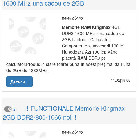
1600 MHz una cadou de 2GB
www.olx.ro
Memorie
RAM
Kingmax
4GB
DDR3 1600 MHz+una cadou de
2GB Laptop – Calculator
Componente si accesorii 100 lei
Hunedoara Azi 100 lei: Vând
plăcută
RAM
DDR3 pt
calculator.Produs in stare foarte buna In acest preț mai dau una
de 2GB de 1333MHz
11.02|18:08
Детали...
!! FUNCTIONALE Memorie Kingmax
2
2GB DDR2-800-1066 noi! !
www.olx.ro