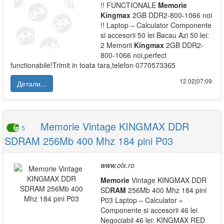
!! FUNCTIONALE
Memorie
Kingmax
2GB DDR2-800-1066 noi
!! Laptop – Calculator Componente
si accesorii 50 lei Bacau Azi 50 lei:
2 Memorii
Kingmax
2GB DDR2-
800-1066 noi,perfect
functionabile!Trimit in toata tara,telefon 0770573365
12.02|07:09
Детали...
Memorie Vintage KINGMAX DDR
5
SDRAM 256Mb 400 Mhz 184 pini P03
www.olx.ro
Memorie
Vintage KINGMAX DDR
SD
RAM
256Mb 400 Mhz 184 pini
P03 Laptop – Calculator »
Componente si accesorii 46 lei
Negociabil 46 lei: KINGMAX RED