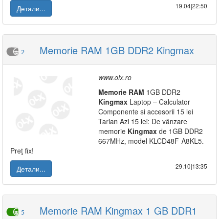
19.04|22:50
Детали...
Memorie RAM 1GB DDR2 Kingmax
2
www.olx.ro
Memorie
RAM
1GB DDR2
Kingmax
Laptop – Calculator
Componente si accesorii 15 lei
Tarian Azi 15 lei: De vânzare
memorie
Kingmax
de 1GB DDR2
667MHz, model KLCD48F-A8KL5.
Preţ fix!
29.10|13:35
Детали...
Memorie RAM Kingmax 1 GB DDR1
5