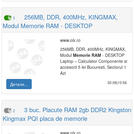
256MB, DDR, 400MHz, KINGMAX,
5
Modul Memorie RAM - DESKTOP
www.olx.ro
256MB, DDR, 400MHz, KINGMAX,
Modul
Memorie
RAM
- DESKTOP
Laptop – Calculator Componente si
accesorii 5 lei Bucuresti, Sectorul 1
Azi
30.08|10:56
Детали...
3 buc. Placute RAM 2gb DDR2 Kingston
2
Kingmax PQI placa de memorie
www.olx.ro