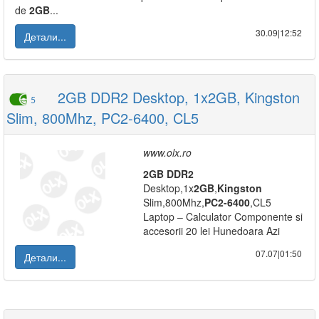
de
2GB
...
30.09|12:52
Детали...
2GB DDR2 Desktop, 1x2GB, Kingston
5
Slim, 800Mhz, PC2-6400, CL5
www.olx.ro
2GB
DDR2
Desktop,1x
2GB
,
Kingston
Slim,800Mhz,
PC2-6400
,CL5
Laptop – Calculator Componente si
accesorii 20 lei Hunedoara Azi
07.07|01:50
Детали...