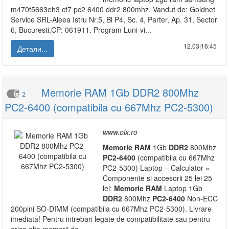
m470t5663eh3 cf7 pc2 6400 ddr2 800mhz. Vandut de: Goldnet
Service SRL-Aleea Istru Nr.5, Bl P4, Sc. 4, Parter, Ap. 31, Sector
6, Bucuresti,CP: 061911. Program Luni-vi...
12.03|16:45
Детали...
Memorie RAM 1Gb DDR2 800Mhz
2
PC2-6400 (compatibila cu 667Mhz PC2-5300)
www.olx.ro
Memorie
RAM
1Gb
DDR2
800Mhz
PC2-6400
(compatibila cu 667Mhz
PC2-5300) Laptop – Calculator »
Componente si accesorii 25 lei 25
lei:
Memorie
RAM
Laptop 1Gb
DDR2
800Mhz
PC2-6400
Non-ECC
200pini SO-DIMM (compatibila cu 667Mhz PC2-5300). Livrare
imediata! Pentru intrebari legate de compatibilitate sau pentru