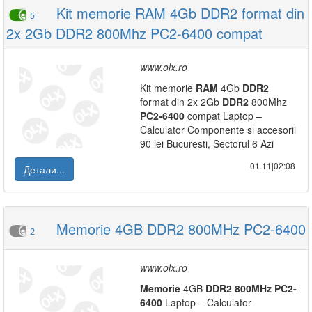
Kit memorie RAM 4Gb DDR2 format din
5
2x 2Gb DDR2 800Mhz PC2-6400 compat
www.olx.ro
Kit memorie
RAM
4Gb
DDR2
format din 2x 2Gb
DDR2
800Mhz
PC2-6400
compat Laptop –
Calculator Componente si accesorii
90 lei Bucuresti, Sectorul 6 Azi
01.11|02:08
Детали...
Memorie 4GB DDR2 800MHz PC2-6400
2
www.olx.ro
Memorie
4GB
DDR2
800MHz
PC2-
6400
Laptop – Calculator