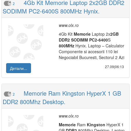
4Gb Kit Memorie Laptop 2x2GB DDR2
2
SODIMM PC2-6400S 800MHz Hynix.
www.olx.ro
4Gb Kit
Memorie
Laptop 2x
2GB
DDR2
SODIMM
PC2-6400
S
800MHz
Hynix. Laptop – Calculator
Componente si accesorii 110 lei
Negociabil Bucuresti, Sectorul 2 Azi
27.09|06:13
Детали...
Memorie Ram Kingston HyperX 1 GB
2
DDR2 800Mhz Desktop.
www.olx.ro
Memorie
Ram
Kingston
HyperX 1
GB
DDR2
800Mhz Desktop. Laptop