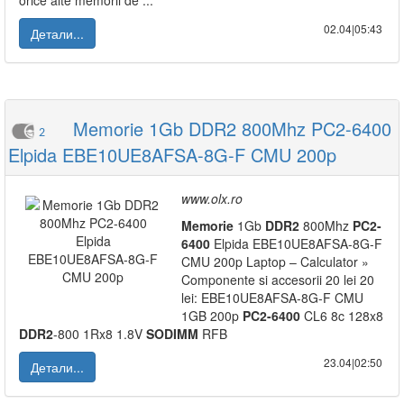
orice alte memorii de ...
02.04|05:43
Детали...
Memorie 1Gb DDR2 800Mhz PC2-6400
2
Elpida EBE10UE8AFSA-8G-F CMU 200p
www.olx.ro
Memorie
1Gb
DDR2
800Mhz
PC2-
6400
Elpida EBE10UE8AFSA-8G-F
CMU 200p Laptop – Calculator »
Componente si accesorii 20 lei 20
lei: EBE10UE8AFSA-8G-F CMU
1GB 200p
PC2-6400
CL6 8c 128x8
DDR2
-800 1Rx8 1.8V
SODIMM
RFB
23.04|02:50
Детали...