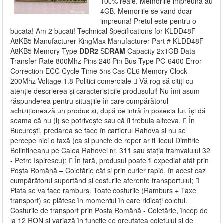
100% reale. Memoriile impreuna au
4GB. Memoriile se vand doar
impreuna! Pretul este pentru o
bucata! Am 2 bucati! Technical Specifications for KLDD48F-
A8KB5 Manufacturer KingMax Manufacturer Part # KLDD48F-
A8KB5 Memory Type
DDR2
SD
RAM
Capacity 2x1GB Data
Transfer Rate 800Mhz Pins 240 Pin Bus Type PC-6400 Error
Correction ECC Cycle Time 5ns Cas CL6 Memory Clock
200Mhz Voltage 1.8 Politici comerciale  Vă rog să citiți cu
atenție descrierea și caracteristicile produsului! Nu îmi asum
răspunderea pentru situațiile în care cumpărătorul
achiziționează un produs și, după ce intră în posesia lui, își dă
seama că nu (i) se potrivește sau că îi trebuia altceva.  În
București, predarea se face în cartierul Rahova și nu se
percepe nici o taxă (ca și puncte de reper ar fi liceul Dimitrie
Bolintineanu pe Calea Rahovei nr. 311 sau stația tramvaiului 32
- Petre Ispirescu);  În țară, produsul poate fi expediat atât prin
Poșta Română – Coletărie cât și prin curier rapid, în acest caz
cumpărătorul suportând și costurile aferente transportului; 
Plata se va face ramburs. Toate costurile (Ramburs + Taxe
transport) se plătesc în momentul în care ridicați coletul.
Costurile de transport prin Poșta Română - Coletărie, încep de
la 12 RON și variază în funcție de greutatea coletului și de