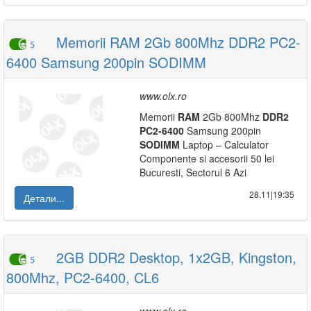
Memorii RAM 2Gb 800Mhz DDR2 PC2-
5
6400 Samsung 200pin SODIMM
www.olx.ro
Memorii
RAM
2Gb 800Mhz
DDR2
PC2-6400
Samsung 200pin
SODIMM
Laptop – Calculator
Componente si accesorii 50 lei
Bucuresti, Sectorul 6 Azi
28.11|19:35
Детали...
2GB DDR2 Desktop, 1x2GB, Kingston,
5
800Mhz, PC2-6400, CL6