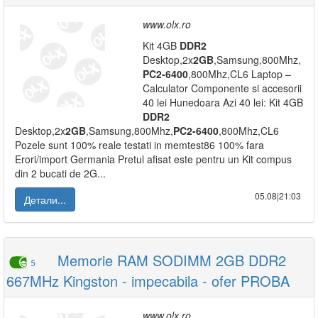
www.olx.ro
Kit 4GB
DDR2
Desktop,2x
2GB
,Samsung,800Mhz,
PC2-6400
,800Mhz,CL6 Laptop –
Calculator Componente si accesorii
40 lei Hunedoara Azi 40 lei: Kit 4GB
DDR2
Desktop,2x
2GB
,Samsung,800Mhz,
PC2-6400
,800Mhz,CL6
Pozele sunt 100% reale testati in memtest86 100% fara
Erori/import Germania Pretul afisat este pentru un Kit compus
din 2 bucati de 2G...
05.08|21:03
Детали...
Memorie RAM SODIMM 2GB DDR2
5
667MHz Kingston - impecabila - ofer PROBA
www.olx.ro