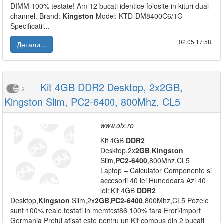
DIMM 100% testate! Am 12 bucati identice folosite in kituri dual
channel. Brand:
Kingston
Model: KTD-DM8400C6/1G
Specificatii...
02.05|17:58
Детали...
Kit 4GB DDR2 Desktop, 2x2GB,
2
Kingston Slim, PC2-6400, 800Mhz, CL5
www.olx.ro
Kit 4GB
DDR2
Desktop,2x
2GB
,
Kingston
Slim,
PC2-6400
,800Mhz,CL5
Laptop – Calculator Componente si
accesorii 40 lei Hunedoara Azi 40
lei: Kit 4GB
DDR2
Desktop,
Kingston
Slim,2x
2GB
,
PC2-6400
,800Mhz,CL5 Pozele
sunt 100% reale testati in memtest86 100% fara Erori/import
Germania Pretul afisat este pentru un Kit compus din 2 bucati