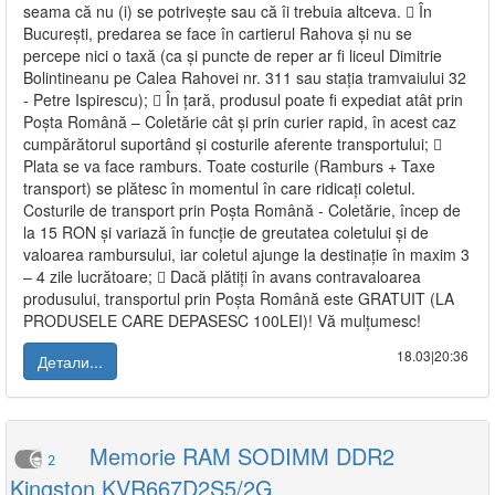
seama că nu (i) se potrivește sau că îi trebuia altceva.  În
București, predarea se face în cartierul Rahova și nu se
percepe nici o taxă (ca și puncte de reper ar fi liceul Dimitrie
Bolintineanu pe Calea Rahovei nr. 311 sau stația tramvaiului 32
- Petre Ispirescu);  În țară, produsul poate fi expediat atât prin
Poșta Română – Coletărie cât și prin curier rapid, în acest caz
cumpărătorul suportând și costurile aferente transportului; 
Plata se va face ramburs. Toate costurile (Ramburs + Taxe
transport) se plătesc în momentul în care ridicați coletul.
Costurile de transport prin Poșta Română - Coletărie, încep de
la 15 RON și variază în funcție de greutatea coletului și de
valoarea rambursului, iar coletul ajunge la destinație în maxim 3
– 4 zile lucrătoare;  Dacă plătiți în avans contravaloarea
produsului, transportul prin Poșta Română este GRATUIT (LA
PRODUSELE CARE DEPASESC 100LEI)! Vă mulțumesc!
18.03|20:36
Детали...
Memorie RAM SODIMM DDR2
2
Kingston KVR667D2S5/2G