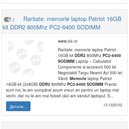
Raritate: memorie laptop Patriot 16GB
2
kit DDR2 800Mhz PC2-6400 SODIMM
www.olx.ro
Raritate: memorie laptop Patriot
16GB kit
DDR2
800Mhz
PC2-6400
SODIMM
Laptop – Calculator
Componente si accesorii 500 lei
Negociabil Targu Neamt Azi 500 lei:
Vând:
Memorie
laptop Patriot
16GB kit (2x8GB)
DDR2
800Mhz
PC2-6400
SODIMM
Practic
sunt noi, le-am cumpărat acum vreun an pentru un laptop mai
vechi, dar nu le-am mai folosit căci am vândut laptopul. S...
13.12|20:52
Детали...