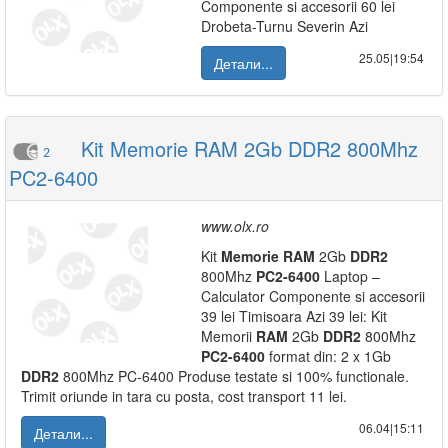
Componente si accesorii 60 lei
Drobeta-Turnu Severin Azi
25.05|19:54
Детали...
Kit Memorie RAM 2Gb DDR2 800Mhz
2
PC2-6400
www.olx.ro
Kit
Memorie
RAM
2Gb
DDR2
800Mhz
PC2-6400
Laptop –
Calculator Componente si accesorii
39 lei Timisoara Azi 39 lei: Kit
Memorii
RAM
2Gb
DDR2
800Mhz
PC2-6400
format din: 2 x 1Gb
DDR2
800Mhz PC-6400 Produse testate si 100% functionale.
Trimit oriunde in tara cu posta, cost transport 11 lei.
06.04|15:11
Детали...