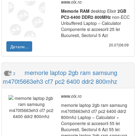
www.olx.ro
Memorie
RAM
desktop Elixir
2GB
PC2-6400
DDR2
-
800MHz
non-ECC
Unbuffered Laptop – Calculator
Componente si accesorii 25 lei
Bucuresti, Sectorul 5 Azi
20.07|06:09
Детали...
memorie laptop 2gb ram samsung
2
m470t5663eh3 cf7 pc2 6400 ddr2 800mhz
www.olx.ro
memorie laptop 2gb ram samsung
m470t5663eh3 cf7 pc2 6400 ddr2
800mhz Laptop – Calculator »
Componente si accesorii 55 lei
Bucuresti, Sectorul 6 Azi 55 lei:
memorie laptop 2gb ram samsung