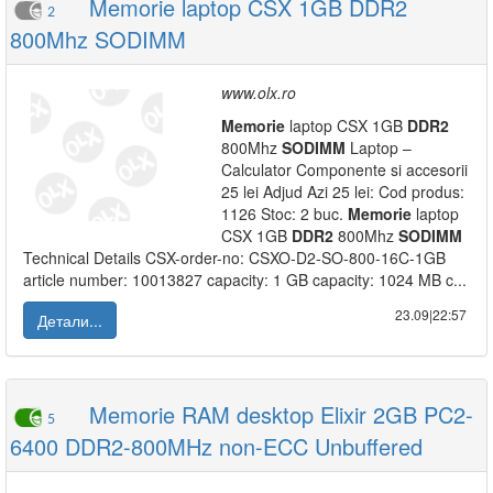
Memorie laptop CSX 1GB DDR2
2
800Mhz SODIMM
www.olx.ro
Memorie
laptop CSX 1GB
DDR2
800Mhz
SODIMM
Laptop –
Calculator Componente si accesorii
25 lei Adjud Azi 25 lei: Cod produs:
1126 Stoc: 2 buc.
Memorie
laptop
CSX 1GB
DDR2
800Mhz
SODIMM
Technical Details CSX-order-no: CSXO-D2-SO-800-16C-1GB
article number: 10013827 capacity: 1 GB capacity: 1024 MB c...
23.09|22:57
Детали...
Memorie RAM desktop Elixir 2GB PC2-
5
6400 DDR2-800MHz non-ECC Unbuffered