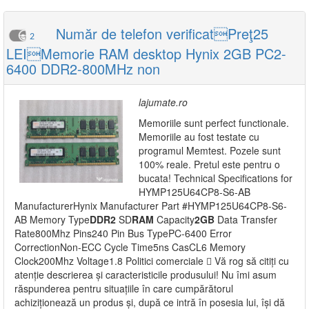
Număr de telefon verificatPreţ25
2
LEIMemorie RAM desktop Hynix 2GB PC2-
6400 DDR2-800MHz non
lajumate.ro
Memoriile sunt perfect functionale.
Memoriile au fost testate cu
programul Memtest. Pozele sunt
100% reale. Pretul este pentru o
bucata! Technical Specifications for
HYMP125U64CP8-S6-AB
ManufacturerHynix Manufacturer Part #HYMP125U64CP8-S6-
AB Memory Type
DDR2
SD
RAM
Capacity
2GB
Data Transfer
Rate800Mhz Pins240 Pin Bus TypePC-6400 Error
CorrectionNon-ECC Cycle Time5ns CasCL6 Memory
Clock200Mhz Voltage1.8 Politici comerciale  Vă rog să citiți cu
atenție descrierea și caracteristicile produsului! Nu îmi asum
răspunderea pentru situațiile în care cumpărătorul
achiziționează un produs și, după ce intră în posesia lui, își dă