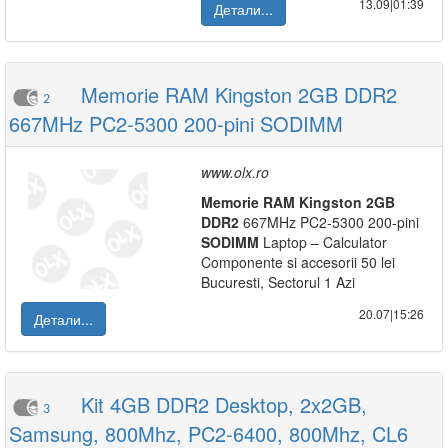
13.09|01:39
Детали...
Memorie RAM Kingston 2GB DDR2
2
667MHz PC2-5300 200-pini SODIMM
www.olx.ro
Memorie
RAM
Kingston
2GB
DDR2
667MHz PC2-5300 200-pini
SODIMM
Laptop – Calculator
Componente si accesorii 50 lei
Bucuresti, Sectorul 1 Azi
20.07|15:26
Детали...
Kit 4GB DDR2 Desktop, 2x2GB,
3
Samsung, 800Mhz, PC2-6400, 800Mhz, CL6