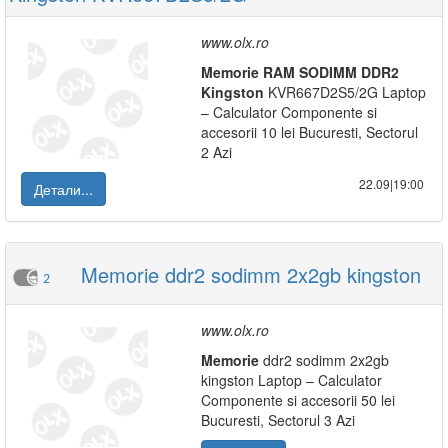
www.olx.ro
Memorie
RAM
SODIMM
DDR2
Kingston
KVR667D2S5/2G Laptop
– Calculator Componente si
accesorii 10 lei Bucuresti, Sectorul
2 Azi
22.09|19:00
Детали...
Memorie ddr2 sodimm 2x2gb kingston
2
www.olx.ro
Memorie
ddr2 sodimm 2x2gb
kingston Laptop – Calculator
Componente si accesorii 50 lei
Bucuresti, Sectorul 3 Azi