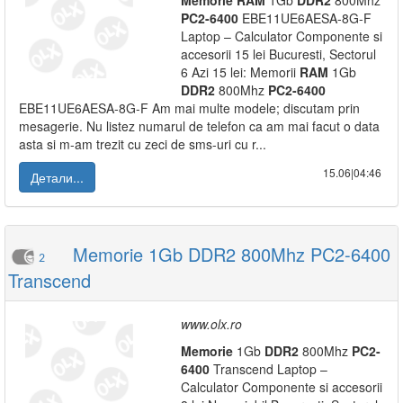
Memorie
RAM
1Gb
DDR2
800Mhz
PC2-6400
EBE11UE6AESA-8G-F
Laptop – Calculator Componente si
accesorii 15 lei Bucuresti, Sectorul
6 Azi 15 lei: Memorii
RAM
1Gb
DDR2
800Mhz
PC2-6400
EBE11UE6AESA-8G-F Am mai multe modele; discutam prin
mesagerie. Nu listez numarul de telefon ca am mai facut o data
asta si m-am trezit cu zeci de sms-uri cu r...
15.06|04:46
Детали...
Memorie 1Gb DDR2 800Mhz PC2-6400
2
Transcend
www.olx.ro
Memorie
1Gb
DDR2
800Mhz
PC2-
6400
Transcend Laptop –
Calculator Componente si accesorii