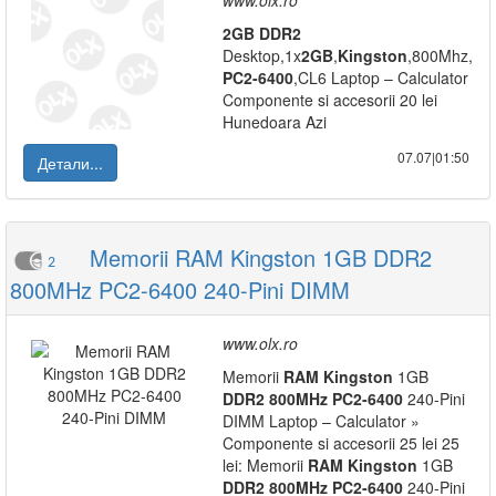
www.olx.ro
2GB
DDR2
Desktop,1x
2GB
,
Kingston
,800Mhz,
PC2-6400
,CL6 Laptop – Calculator
Componente si accesorii 20 lei
Hunedoara Azi
07.07|01:50
Детали...
Memorii RAM Kingston 1GB DDR2
2
800MHz PC2-6400 240-Pini DIMM
www.olx.ro
Memorii
RAM
Kingston
1GB
DDR2
800MHz
PC2-6400
240-Pini
DIMM Laptop – Calculator »
Componente si accesorii 25 lei 25
lei: Memorii
RAM
Kingston
1GB
DDR2
800MHz
PC2-6400
240-Pini