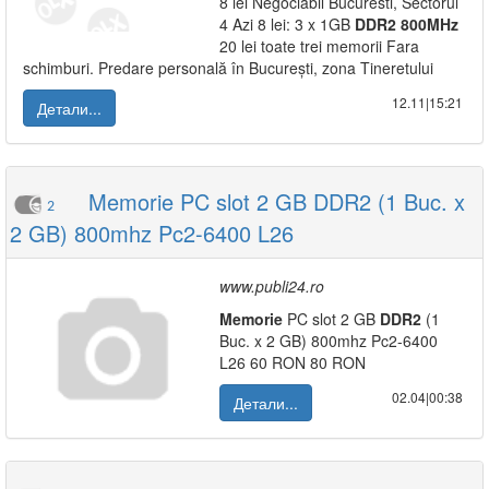
8 lei Negociabil Bucuresti, Sectorul
4 Azi 8 lei: 3 x 1GB
DDR2
800MHz
20 lei toate trei memorii Fara
schimburi. Predare personală în București, zona Tineretului
12.11|15:21
Детали...
Memorie PC slot 2 GB DDR2 (1 Buc. x
2
2 GB) 800mhz Pc2-6400 L26
www.publi24.ro
Memorie
PC slot 2 GB
DDR2
(1
Buc. x 2 GB) 800mhz Pc2-6400
L26 60 RON 80 RON
02.04|00:38
Детали...