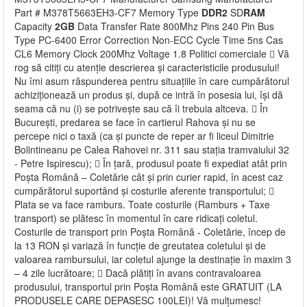
Part # M378T5663EH3-CF7 Memory Type
DDR2
SD
RAM
Capacity
2GB
Data Transfer Rate 800Mhz Pins 240 Pin Bus
Type PC-6400 Error Correction Non-ECC Cycle Time 5ns Cas
CL6 Memory Clock 200Mhz Voltage 1.8 Politici comerciale  Vă
rog să citiți cu atenție descrierea și caracteristicile produsului!
Nu îmi asum răspunderea pentru situațiile în care cumpărătorul
achiziționează un produs și, după ce intră în posesia lui, își dă
seama că nu (i) se potrivește sau că îi trebuia altceva.  În
București, predarea se face în cartierul Rahova și nu se
percepe nici o taxă (ca și puncte de reper ar fi liceul Dimitrie
Bolintineanu pe Calea Rahovei nr. 311 sau stația tramvaiului 32
- Petre Ispirescu);  În țară, produsul poate fi expediat atât prin
Poșta Română – Coletărie cât și prin curier rapid, în acest caz
cumpărătorul suportând și costurile aferente transportului; 
Plata se va face ramburs. Toate costurile (Ramburs + Taxe
transport) se plătesc în momentul în care ridicați coletul.
Costurile de transport prin Poșta Română - Coletărie, încep de
la 13 RON și variază în funcție de greutatea coletului și de
valoarea rambursului, iar coletul ajunge la destinație în maxim 3
– 4 zile lucrătoare;  Dacă plătiți în avans contravaloarea
produsului, transportul prin Poșta Română este GRATUIT (LA
PRODUSELE CARE DEPASESC 100LEI)! Vă mulțumesc!