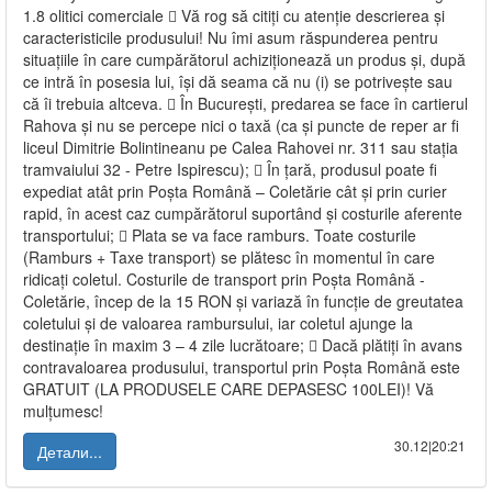
1.8 olitici comerciale  Vă rog să citiți cu atenție descrierea și
caracteristicile produsului! Nu îmi asum răspunderea pentru
situațiile în care cumpărătorul achiziționează un produs și, după
ce intră în posesia lui, își dă seama că nu (i) se potrivește sau
că îi trebuia altceva.  În București, predarea se face în cartierul
Rahova și nu se percepe nici o taxă (ca și puncte de reper ar fi
liceul Dimitrie Bolintineanu pe Calea Rahovei nr. 311 sau stația
tramvaiului 32 - Petre Ispirescu);  În țară, produsul poate fi
expediat atât prin Poșta Română – Coletărie cât și prin curier
rapid, în acest caz cumpărătorul suportând și costurile aferente
transportului;  Plata se va face ramburs. Toate costurile
(Ramburs + Taxe transport) se plătesc în momentul în care
ridicați coletul. Costurile de transport prin Poșta Română -
Coletărie, încep de la 15 RON și variază în funcție de greutatea
coletului și de valoarea rambursului, iar coletul ajunge la
destinație în maxim 3 – 4 zile lucrătoare;  Dacă plătiți în avans
contravaloarea produsului, transportul prin Poșta Română este
GRATUIT (LA PRODUSELE CARE DEPASESC 100LEI)! Vă
mulțumesc!
30.12|20:21
Детали...