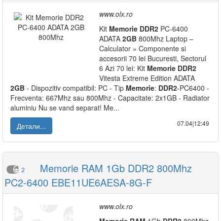
www.olx.ro
Kit
Memorie
DDR2
PC-6400
ADATA
2GB
800Mhz Laptop –
Calculator » Componente si
accesorii 70 lei Bucuresti, Sectorul
6 Azi 70 lei: Kit
Memorie
DDR2
Vitesta Extreme Edition ADATA
2GB
- Dispozitiv compatibil: PC - Tip
Memorie
:
DDR2
-PC6400 -
Frecventa: 667Mhz sau 800Mhz - Capacitate: 2x1GB - Radiator
aluminiu Nu se vand separat! Me...
07.04|12:49
Детали...
Memorie RAM 1Gb DDR2 800Mhz
2
PC2-6400 EBE11UE6AESA-8G-F
www.olx.ro