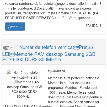
valoarea rambursului, iar coletul ajunge la destinație în maxim 3
– 4 zile lucrătoare;  Dacă plătiți în avans contravaloarea
produsului, transportul prin Poșta Română este GRATUIT (LA
PRODUSELE CARE DEPASESC 100LEI)! Vă mulțumesc
17.12|05:13
Детали...
Număr de telefon verificatPreţ25
2
LEIMemorie RAM desktop Samsung 2GB
PC2-6400 DDR2-800MHz n
lajumate.ro
Memoriile sunt perfect functionale.
Memoriile au fost testate cu
programul Memtest. Pozele sunt
100% reale. Memoriile se vand
doar impreuna! Pretul este pentru o
bucata! echnical Specifications for
M378T5663EH3-CF7 Manufacturer Samsung Manufacturer