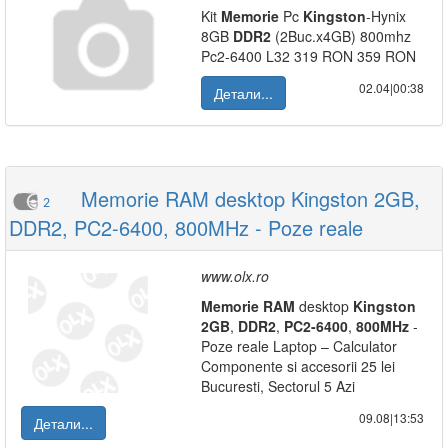
Kit
Memorie
Pc
Kingston
-Hynix
8GB
DDR2
(2Buc.x4GB) 800mhz
Pc2-6400 L32 319 RON 359 RON
02.04|00:38
Детали...
Memorie RAM desktop Kingston 2GB,
2
DDR2, PC2-6400, 800MHz - Poze reale
www.olx.ro
Memorie
RAM
desktop
Kingston
2GB
,
DDR2
,
PC2-6400
,
800MHz
-
Poze reale Laptop – Calculator
Componente si accesorii 25 lei
Bucuresti, Sectorul 5 Azi
09.08|13:53
Детали...