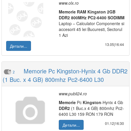
www.olx.ro
Memorie
RAM
Kingston
2GB
DDR2
800MHz
PC2-6400
SODIMM
Laptop – Calculator Componente si
accesorii 45 lei Bucuresti, Sectorul
1 Azi
13.05|16:44
Детали...
Memorie Pc Kingston-Hynix 4 Gb DDR2
2
(1 Buc. x 4 GB) 800mhz Pc2-6400 L30
www.publi24.ro
Memorie
Pc
Kingston
-Hynix 4 Gb
DDR2
(1 Buc.x 4 GB) 800mhz Pc2-
6400 L30 159 RON 179 RON
01.12|16:30
Детали...