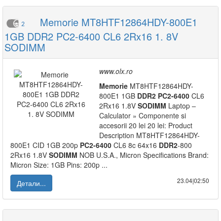
Memorie MT8HTF12864HDY-800E1
2
1GB DDR2 PC2-6400 CL6 2Rx16 1. 8V
SODIMM
www.olx.ro
Memorie
MT8HTF12864HDY-
800E1 1GB
DDR2
PC2-6400
CL6
2Rx16 1.8V
SODIMM
Laptop –
Calculator » Componente si
accesorii 20 lei 20 lei: Product
Description MT8HTF12864HDY-
800E1 CID 1GB 200p
PC2-6400
CL6 8c 64x16
DDR2
-800
2Rx16 1.8V
SODIMM
NOB U.S.A., Micron Specifications Brand:
Micron Size: 1GB Pins: 200p ...
23.04|02:50
Детали...