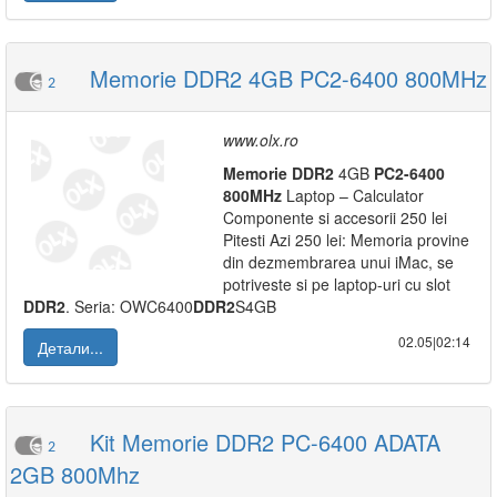
Memorie DDR2 4GB PC2-6400 800MHz
2
www.olx.ro
Memorie
DDR2
4GB
PC2-6400
800MHz
Laptop – Calculator
Componente si accesorii 250 lei
Pitesti Azi 250 lei: Memoria provine
din dezmembrarea unui iMac, se
potriveste si pe laptop-uri cu slot
DDR2
. Seria: OWC6400
DDR2
S4GB
02.05|02:14
Детали...
Kit Memorie DDR2 PC-6400 ADATA
2
2GB 800Mhz