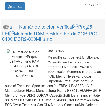
10.12|20:15
Детали...
Număr de telefon verificatPreţ25
2
LEIMemorie RAM desktop Elpida 2GB PC2-
6400 DDR2-800MHz no
lajumate.ro
Memoriile sunt perfect functionale.
Memoriile au fost testate cu
programul Memtest. Pozele sunt
100% reale. Memoriile impreuna au
4GB. Memoriile se vand doar
impreuna! Pretul este pentru o
bucata! Technical Specifications for EBE21UE8AFFA-8G-F
Manufacturer Elpida Manufacturer Part # EBE21UE8AFFA-8G-F
Memory Type
DDR2
SD
RAM
Capacity
2GB
Data Transfer Rate
800Mhz Pins 240 Pin Bus Type PC-6400 Error Correction Non-
ECC Cycle Time 5ns Cas CL6 Memory Clock 200Mhz Voltage