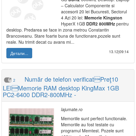
– Calculator Componente si
accesorii 20 lei Bucuresti, Sectorul
4 Azi 20 lei:
Memorie
Kingston
HyperX 1GB
DDR2
800MHz
pentru
desktop. Predarea se face in zona metrou Constantin
Brancoveanu. Stare foarte buna de functionare,pozele sunt
reale. Nu trimit decat cu avans mi...
13.12|09:14
Детали...
Număr de telefon verificatPreţ10
2
LEIMemorie RAM desktop KingMax 1GB
PC2-6400 DDR2-800MHz -
lajumate.ro
Memoriile sunt perfect functionale.
Memoriile au fost testate cu
programul Memtest. Pozele sunt