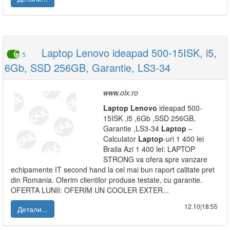
Laptop Lenovo ideapad 500-15ISK, i5,
5
6Gb, SSD 256GB, Garantie, LS3-34
www.olx.ro
Laptop
Lenovo
ideapad 500-
15ISK ,i5 ,6Gb ,SSD 256GB,
Garantie ,LS3-34
Laptop
–
Calculator
Laptop
-uri 1 400 lei
Braila Azi 1 400 lei: LAPTOP
STRONG va ofera spre vanzare
echipamente IT second hand la cel mai bun raport calitate pret
din Romania. Oferim clientilor produse testate, cu garantie.
OFERTA LUNII: OFERIM UN COOLER EXTER...
12.10|18:55
Детали...