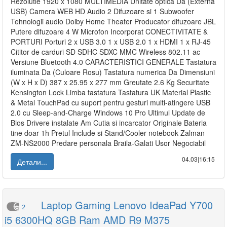
Rezolutie 1920 x 1080 MULTIMEDIA Unitate optica Da (Externa
USB) Camera WEB HD Audio 2 Difuzoare si 1 Subwoofer
Tehnologii audio Dolby Home Theater Producator difuzoare JBL
Putere difuzoare 4 W Microfon Incorporat CONECTIVITATE &
PORTURI Porturi 2 x USB 3.0 1 x USB 2.0 1 x HDMI 1 x RJ-45
Cititor de carduri SD SDHC SDXC MMC Wireless 802.11 ac
Versiune Bluetooth 4.0 CARACTERISTICI GENERALE Tastatura
iluminata Da (Culoare Rosu) Tastatura numerica Da Dimensiuni
(W x H x D) 387 x 25.95 x 277 mm Greutate 2.6 Kg Securitate
Kensington Lock Limba tastatura Tastatura UK Material Plastic
& Metal TouchPad cu suport pentru gesturi multi-atingere USB
2.0 cu Sleep-and-Charge Windows 10 Pro Ultimul Update de
Bios Drivere instalate Am Cutia si incarcator Originale Bateria
tine doar 1h Pretul Include si Stand/Cooler notebook Zalman
ZM-NS2000 Predare personala Braila-Galati Usor Negociabil
04.03|16:15
Детали...
Laptop Gaming Lenovo IdeaPad Y700
2
i5 6300HQ 8GB Ram AMD R9 M375