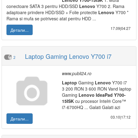
Lenovo
Y700-15ISK
1. Mufa
conectoare SATA 3 pentru HDD/SSD
Lenovo
Y700 2. Rama
adaptoare prindere HDD/SSD + Folie protectie
Lenovo
Y700 *
Rama si mufa se potrivesc atat pentru HDD ...
17.09|04:27
Детали...
Laptop Gaming Lenovo Y700 i7
2
www.publi24.ro
Laptop
Gaming
Lenovo
Y700 i7
3 200 RON 3 600 RON Vand laptop
Gaming
Lenovo
IdeaPad
Y700-
15ISK
cu procesor Intel® Core™
i7-6700HQ ... Galati Galati azi
03.10|17:12
Детали...