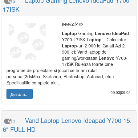
Laptop Gaming Lenovo IdeaPad Y700-
2
17ISK
www.olx.ro
Laptop
Gaming
Lenovo
IdeaPad
Y700-17ISK
Laptop
– Calculator
Laptop
-uri 2 900 lei Galati Azi 2
900 lei: Vand laptop de
gaming/workstatin
Lenovo
Y700-
17ISK Ruleaza foarte bine
programe de proiectare si jocuri ce le-am rulat
personal(3dsMax, Sketchup, Photoshop, Autocad, etc.)
Specificatiile complete ale ...
09.03|09:05
Детали...
Vand Laptop Lenovo Ideapad Y700 15.
2
6" FULL HD