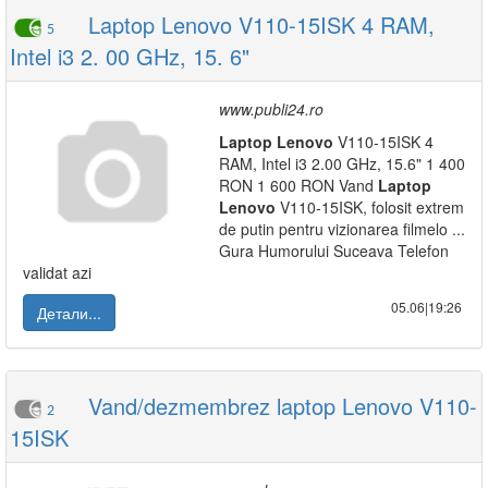
Laptop Lenovo V110-15ISK 4 RAM,
5
Intel i3 2. 00 GHz, 15. 6"
www.publi24.ro
Laptop
Lenovo
V110-15ISK 4
RAM, Intel i3 2.00 GHz, 15.6" 1 400
RON 1 600 RON Vand
Laptop
Lenovo
V110-15ISK, folosit extrem
de putin pentru vizionarea filmelo ...
Gura Humorului Suceava Telefon
validat azi
05.06|19:26
Детали...
Vand/dezmembrez laptop Lenovo V110-
2
15ISK