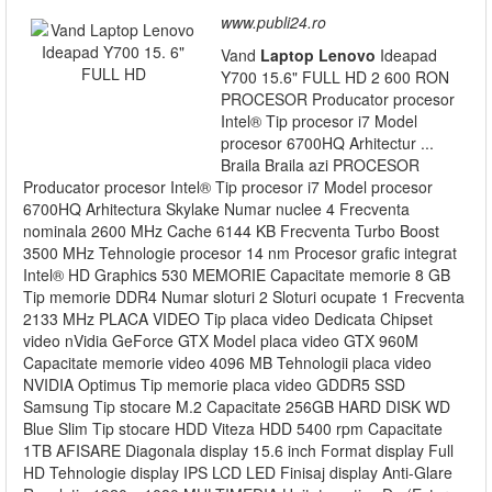
www.publi24.ro
Vand
Laptop
Lenovo
Ideapad
Y700 15.6" FULL HD 2 600 RON
PROCESOR Producator procesor
Intel® Tip procesor i7 Model
procesor 6700HQ Arhitectur ...
Braila Braila azi PROCESOR
Producator procesor Intel® Tip procesor i7 Model procesor
6700HQ Arhitectura Skylake Numar nuclee 4 Frecventa
nominala 2600 MHz Cache 6144 KB Frecventa Turbo Boost
3500 MHz Tehnologie procesor 14 nm Procesor grafic integrat
Intel® HD Graphics 530 MEMORIE Capacitate memorie 8 GB
Tip memorie DDR4 Numar sloturi 2 Sloturi ocupate 1 Frecventa
2133 MHz PLACA VIDEO Tip placa video Dedicata Chipset
video nVidia GeForce GTX Model placa video GTX 960M
Capacitate memorie video 4096 MB Tehnologii placa video
NVIDIA Optimus Tip memorie placa video GDDR5 SSD
Samsung Tip stocare M.2 Capacitate 256GB HARD DISK WD
Blue Slim Tip stocare HDD Viteza HDD 5400 rpm Capacitate
1TB AFISARE Diagonala display 15.6 inch Format display Full
HD Tehnologie display IPS LCD LED Finisaj display Anti-Glare