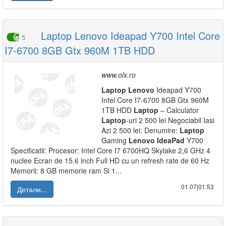
Laptop Lenovo Ideapad Y700 Intel Core
5
I7-6700 8GB Gtx 960M 1TB HDD
www.olx.ro
Laptop
Lenovo
Ideapad Y700
Intel Core I7-6700 8GB Gtx 960M
1TB HDD
Laptop
– Calculator
Laptop
-uri 2 500 lei Negociabil Iasi
Azi 2 500 lei: Denumire:
Laptop
Gaming
Lenovo
IdeaPad
Y700
Specificatii: Procesor: Intel Core I7 6700HQ Skylake 2,6 GHz 4
nuclee Ecran de 15.6 inch Full HD cu un refresh rate de 60 Hz
Memorii: 8 GB memorie ram Si 1...
01.07|01:53
Детали...