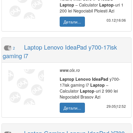
Laptop
– Calculator
Laptop
-uri 1
200 lei Negociabil Ploiesti Azi
03.12|16:06
Детали...
Laptop Lenovo IdeaPad y700-17isk
2
gaming i7
www.olx.ro
Laptop
Lenovo
IdeaPad
y700-
17isk gaming i7
Laptop
–
Calculator
Laptop
-uri 2 990 lei
Negociabil Brasov Azi
29.05|12:52
Детали...