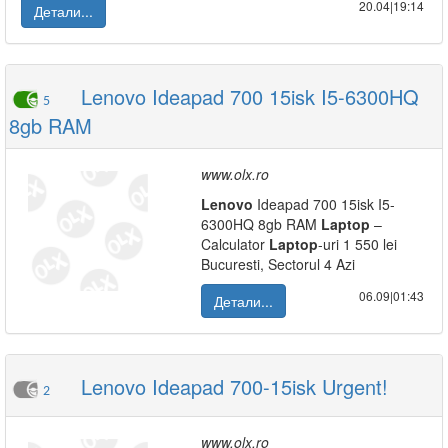
20.04|19:14
Детали...
Lenovo Ideapad 700 15isk I5-6300HQ
5
8gb RAM
www.olx.ro
Lenovo
Ideapad 700 15isk I5-
6300HQ 8gb RAM
Laptop
–
Calculator
Laptop
-uri 1 550 lei
Bucuresti, Sectorul 4 Azi
06.09|01:43
Детали...
Lenovo Ideapad 700-15isk Urgent!
2
www.olx.ro