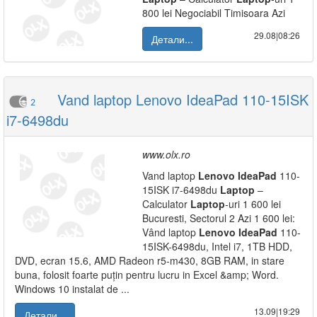
800 lei Negociabil Timisoara Azi
29.08|08:26
Детали...
Vand laptop Lenovo IdeaPad 110-15ISK
2
i7-6498du
www.olx.ro
Vand laptop
Lenovo
IdeaPad
110-
15ISK i7-6498du
Laptop
–
Calculator
Laptop
-uri 1 600 lei
Bucuresti, Sectorul 2 Azi 1 600 lei:
Vând laptop
Lenovo
IdeaPad
110-
15ISK-6498du, Intel i7, 1TB HDD,
DVD, ecran 15.6, AMD Radeon r5-m430, 8GB RAM, in stare
buna, folosit foarte puțin pentru lucru in Excel &amp; Word.
Windows 10 instalat de ...
13.09|19:29
Детали...