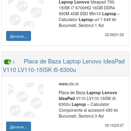
Laptop
Lenovo
Ideapad 700-
15ISK i7 6700HQ 16GB DDR4
950M 4GB SSD Win10
Laptop
–
Calculator
Laptop
-uri 1 649 lei
Bucuresti, Sectorul 1 Azi
22.06|01:22
Детали...
Placa de Baza Laptop Lenovo IdeaPad
5
V110 LV110-15ISK i5-6300u
www.olx.ro
Placa de Baza
Laptop
Lenovo
IdeaPad
V110 LV110-15ISK i5-
6300u
Laptop
– Calculator
Componente si accesorii 490 lei
Bucuresti, Sectorul 3 Azi
02.10|23:27
Детали...