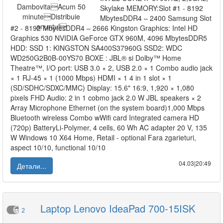
Skylake MEMORY:Slot #1 - 8192
MbytesDDR4 – 2400 Samsung Slot
#2 - 8192 MbytesDDR4 – 2666 Kingston Graphics: Intel HD
Graphics 530 NVIDIA GeForce GTX 960M, 4096 MbytesDDR5
HDD: SSD 1: KINGSTON SA400S37960G SSD2: WDC
WD250G2B0B-00YS70 BOXE : JBL® si Dolby™ Home
Theatre™, I/O port: USB 3.0 × 2, USB 2.0 × 1 Combo audio jack
× 1 RJ-45 × 1 (1000 Mbps) HDMI × 1 4 in 1 slot × 1
(SD/SDHC/SDXC/MMC) Display: 15.6" 16:9, 1,920 × 1,080
pixels FHD Audio: 2 in 1 cobmo jack 2.0 W JBL speakers × 2
Array Microphone Ethernet (on the system board)1,000 Mbps
Bluetooth wireless Combo wWifi card Integrated camera HD
(720p) BatteryLi-Polymer, 4 cells, 60 Wh AC adapter 20 V, 135
W Windows 10 X64 Home, Retail - optional Fara zgarieturi,
aspect 10/10, functional 10/10
04.03|20:49
Детали...
Laptop Lenovo IdeaPad 700-15ISK
2