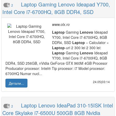
Laptop Gaming Lenovo Ideapad Y700,
2
Intel Core i7-6700HQ, 8GB DDR4, SSD
www.olx.ro
Laptop
Gaming
Lenovo
Ideapad
Y700, Intel Core i7-6700HQ, 8GB
DDR4, SSD
Laptop
– Calculator »
Laptop
-uri 2 300 lei 2 300 lei:
Laptop
Gaming
Lenovo
Ideapad
Y700, Intel Core i7-6700HQ, 8GB
DDR4, SSD 256GB, nVidia GeForce GTX 960M 4GB Procesor
Producator procesor: Intel® Tip procesor: i7 Model procesor:
6700HQ Numar nucl...
24.05|03:14
Детали...
Laptop Lenovo IdeaPad 310-15ISK Intel
2
Core Skylake i7-6500U 500GB 8GB Nvidia