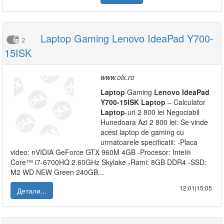
Laptop Gaming Lenovo IdeaPad Y700-
2
15ISK
www.olx.ro
Laptop
Gaming
Lenovo
IdeaPad
Y700-15ISK
Laptop
– Calculator
Laptop
-uri 2 800 lei Negociabil
Hunedoara Azi 2 800 lei: Se vinde
acest laptop de gaming cu
urmatoarele specificatii: -Placa
video: nVIDIA GeForce GTX 960M 4GB -Procesor: Intel®
Core™ i7-6700HQ 2.60GHz Skylake -Rami: 8GB DDR4 -SSD:
M2 WD NEW Green 240GB...
12.01|15:05
Детали...