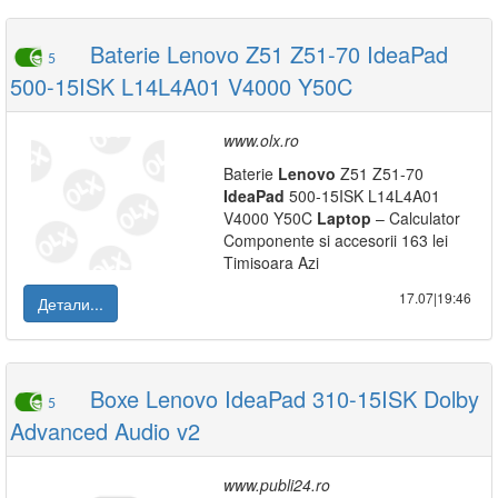
Baterie Lenovo Z51 Z51-70 IdeaPad
5
500-15ISK L14L4A01 V4000 Y50C
www.olx.ro
Baterie
Lenovo
Z51 Z51-70
IdeaPad
500-15ISK L14L4A01
V4000 Y50C
Laptop
– Calculator
Componente si accesorii 163 lei
Timisoara Azi
17.07|19:46
Детали...
Boxe Lenovo IdeaPad 310-15ISK Dolby
5
Advanced Audio v2
www.publi24.ro