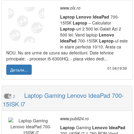
www.olx.ro
Laptop
Lenovo
IdeaPad
700-
15ISK
Laptop
– Calculator
Laptop
-uri 2 500 lei Galati Azi 2
500 lei: Vand laptop
Lenovo
IdeaPad
700-15ISK
Laptop
-ul este
in stare perfecta 10/10. Arata ca
NOU. Nu are urme de uzura sau defectiuni. Date tehnice
principale: - procesor i5-6300HQ, - placa video dedi...
01.04|19:39
Детали...
Laptop Gaming Lenovo IdeaPad 700-
2
15ISK i7
www.publi24.ro
Laptop
Gaming
Lenovo
IdeaPad
700-15ISK i7 1 750 RON Vand