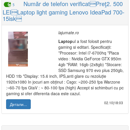
Număr de telefon verificatPreţ2. 500
5
LEILaptop light gaming Lenovo IdeaPad 700-
15isk
lajumate.ro
Laptop
ul a fost folosit pentru
gaming si editari. Specificații:
*Procesor: Intel i7-6700hq *Placa
video : Nvidia GeForce GTX 950m
4gb *RAM: 16gb (2x8gb) *Stocare:
SSD Samsung 970 evo plus 250gb,
HDD 1tb *Display: 15.6 inch, IPS,anti glare cu rezoluție
1920x1080 In jocuri am obținut : Csgo: ~200-250 fps Warzone
:~60-70 fps GtaV : ~ 80-100 fps (high) Accept si schimburi cu pc
gaming si ofer diferenta daca este cazul.
02.10|18:03
Детали...