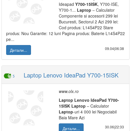
Ideapad
Y700-15ISK
, Y700-ISE,
Y700-1...
Laptop
– Calculator
Componente si accesorii 299 lei
Bucuresti, Sectorul 2 Azi 299 lei:
Cod produs: L14S4P22 Stare
produs: Nou Garantie: 12 luni Pagina produs: Baterie L14S4P22
pe...
09.04|06:38
Детали...
Laptop Lenovo IdeaPad Y700-15ISK
5
www.olx.ro
Laptop
Lenovo
IdeaPad
Y700-
15ISK
Laptop
– Calculator
Laptop
-uri 4 000 lei Negociabil
Baia Mare Azi
30.06|22:33
Детали...