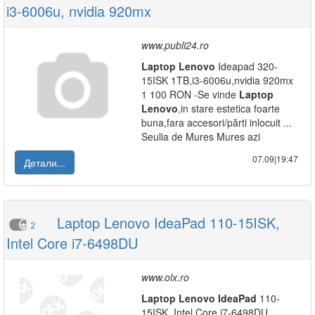
i3-6006u, nvidia 920mx
www.publi24.ro
Laptop
Lenovo
Ideapad 320-
15ISK 1TB,i3-6006u,nvidia 920mx
1 100 RON -Se vinde
Laptop
Lenovo
,in stare estetica foarte
buna,fara accesori/părti inlocuit ...
Seulia de Mures Mures azi
07.09|19:47
Детали...
Laptop Lenovo IdeaPad 110-15ISK,
2
Intel Core i7-6498DU
www.olx.ro
Laptop
Lenovo
IdeaPad
110-
15ISK, Intel Core i7-6498DU