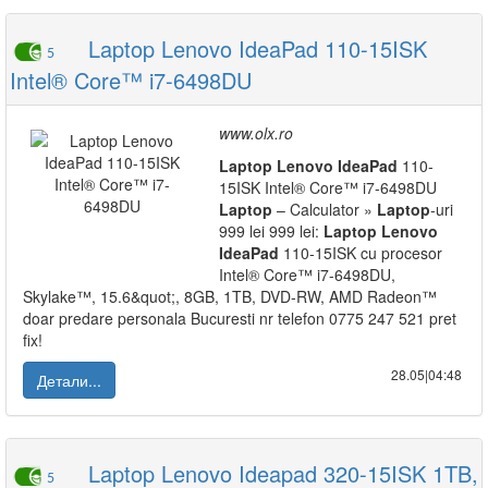
Laptop Lenovo IdeaPad 110-15ISK
5
Intel® Core™ i7-6498DU
www.olx.ro
Laptop
Lenovo
IdeaPad
110-
15ISK Intel® Core™ i7-6498DU
Laptop
– Calculator »
Laptop
-uri
999 lei 999 lei:
Laptop
Lenovo
IdeaPad
110-15ISK cu procesor
Intel® Core™ i7-6498DU,
Skylake™, 15.6&quot;, 8GB, 1TB, DVD-RW, AMD Radeon™
doar predare personala Bucuresti nr telefon 0775 247 521 pret
fix!
28.05|04:48
Детали...
Laptop Lenovo Ideapad 320-15ISK 1TB,
5