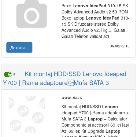
Boxe
Lenovo
IdeaPad
310-15ISK
Dolby Advanced Audio v2 50 RON
Boxe laptop
Lenovo
IdeaPad
310-
15ISK Difuzoare stereo Dolby
Advanced Audio v2, Hig ... Galati
Galati Telefon validat azi
06.08|12:10
Детали...
Kit montaj HDD/SSD Lenovo Ideapad
5
Y700 | Rama adaptoareMufa SATA 3
www.olx.ro
Kit montaj HDD/SSD
Lenovo
Ideapad Y700 | Rama adaptoare +
Mufa SATA 3
Laptop
– Calculator
Componente si accesorii 69 lei Iasi
Azi 69 lei: Kit Upgrade
Laptop