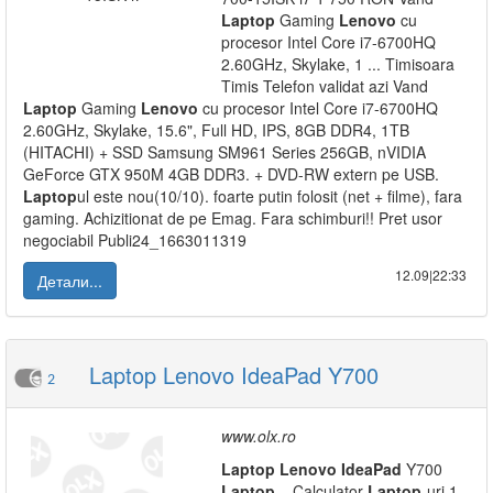
Laptop
Gaming
Lenovo
cu
procesor Intel Core i7-6700HQ
2.60GHz, Skylake, 1 ... Timisoara
Timis Telefon validat azi Vand
Laptop
Gaming
Lenovo
cu procesor Intel Core i7-6700HQ
2.60GHz, Skylake, 15.6", Full HD, IPS, 8GB DDR4, 1TB
(HITACHI) + SSD Samsung SM961 Series 256GB, nVIDIA
GeForce GTX 950M 4GB DDR3. + DVD-RW extern pe USB.
Laptop
ul este nou(10/10). foarte putin folosit (net + filme), fara
gaming. Achizitionat de pe Emag. Fara schimburi!! Pret usor
negociabil Publi24_1663011319
12.09|22:33
Детали...
Laptop Lenovo IdeaPad Y700
2
www.olx.ro
Laptop
Lenovo
IdeaPad
Y700
Laptop
– Calculator
Laptop
-uri 1