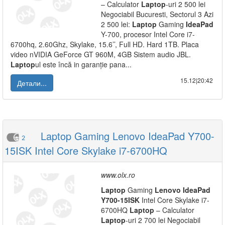
– Calculator
Laptop
-uri 2 500 lei
Negociabil Bucuresti, Sectorul 3 Azi
2 500 lei:
Laptop
Gaming
IdeaPad
Y-700, procesor Intel Core i7-
6700hq, 2.60Ghz, Skylake, 15.6’’, Full HD. Hard 1TB. Placa
video nVIDIA GeForce GT 960M, 4GB Sistem audio JBL.
Laptop
ul este încă in garanție pana...
15.12|20:42
Детали...
Laptop Gaming Lenovo IdeaPad Y700-
2
15ISK Intel Core Skylake i7-6700HQ
www.olx.ro
Laptop
Gaming
Lenovo
IdeaPad
Y700-15ISK
Intel Core Skylake i7-
6700HQ
Laptop
– Calculator
Laptop
-uri 2 700 lei Negociabil