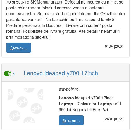
70 si 500-15ISK Montaj gratuit. Defectul nu incurca cu nimic, se
poate chiar repara folosind carcasa veche a laptopului
dumneavoastra. Se poate vinde si prin intermediul Okazii pentru
garantarea vanzarii ! Nu fac schimburi, nu raspund la SMS!
Predare personala in Bucuresti. Livrare prin curier / posta
romana. Posibilitate de livrare gratuita. Alte detalii / nelamuriri
prin mesageria site-ului!
01.04|20:01
Детали...
Lenovo ideapad y700 17inch
5
www.olx.ro
Lenovo
ideapad y700 17inch
Laptop
– Calculator
Laptop
-uri 1
950 lei Negociabil Bors Azi
26.07|01:21
Детали...