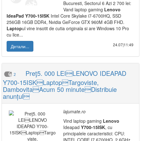
Bucuresti, Sectorul 6 Azi 2 700 lei:
Vand laptop gaming
Lenovo
IdeaPad
Y700-15ISK
Intel Core Skylake i7-6700HQ, SSD
256GB 16GB DDR4, Nvidia GeForce GTX 960M 4GB FHD.
Laptop
ul vine insotit de cutia originala si are Windows 10 Pro
cu lice...
24.07|11:49
Детали...
Preţ5. 000 LEILENOVO IDEAPAD
2
Y700-15ISKLaptopTargoviste,
DambovitaAcum 50 minuteDistribuie
anunțul
lajumate.ro
Vind laptop gaming
Lenovo
Ideapad
Y700-15ISK
, cu
principalele caracteristici: CPU:
INTEL CORE I7 6700HQ, 2,6GHz,