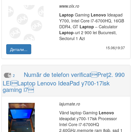
www.olx.ro
Laptop
Gaming
Lenovo
Ideapad
Y700, Intel Core i7-6700HQ, 16GB
DDR4, GT
Laptop
– Calculator
Laptop
-uri 2 900 lei Bucuresti,
Sectorul 1 Azi
15.06|19:37
Детали...
Număr de telefon verificatPreţ2. 990
2
LEILaptop Lenovo IdeaPad y700-17isk
gaming i7
lajumate.ro
Vând laptop Gaming
Lenovo
ideapdat y700-17isk Processor
Intel Core i7-6700HQ
2.60GHz,memorie ram 8gb, ssd 1