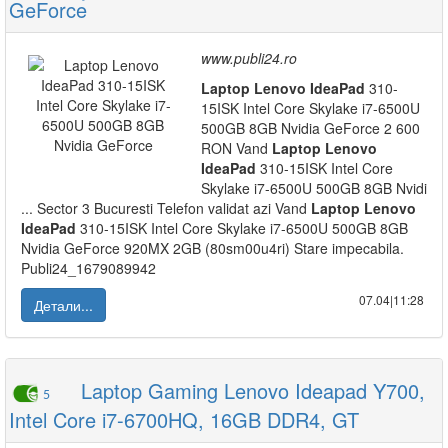
GeForce
www.publi24.ro
Laptop
Lenovo
IdeaPad
310-
15ISK Intel Core Skylake i7-6500U
500GB 8GB Nvidia GeForce 2 600
RON Vand
Laptop
Lenovo
IdeaPad
310-15ISK Intel Core
Skylake i7-6500U 500GB 8GB Nvidi
... Sector 3 Bucuresti Telefon validat azi Vand
Laptop
Lenovo
IdeaPad
310-15ISK Intel Core Skylake i7-6500U 500GB 8GB
Nvidia GeForce 920MX 2GB (80sm00u4ri) Stare impecabila.
Publi24_1679089942
07.04|11:28
Детали...
Laptop Gaming Lenovo Ideapad Y700,
5
Intel Core i7-6700HQ, 16GB DDR4, GT