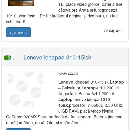
TB, placa video gforce, bateria tine
câteva ore Arata și funcționează
10/10, vine însoțit De încărcătorul original și dvd burn, nu fac
schimburi!
23.04|14:11
Детали...
Lenovo ideapad 310-15isk
5
www.olx.ro
Lenovo
ideapad 310-15isk
Laptop
– Calculator
Laptop
-uri 1 200 lei
Negociabil Buzau Azi 1 200 lei:
Laptop
lenovo ideapad 310-
15isk,procesor I7-6500U 2.50 GHz,
8 GB RAM, placă video Nvidia
GeForce 920MX.Stare perfectă de funcționare! Bateria ține cam
o oră jumătate, două. Ofer și încărcător.