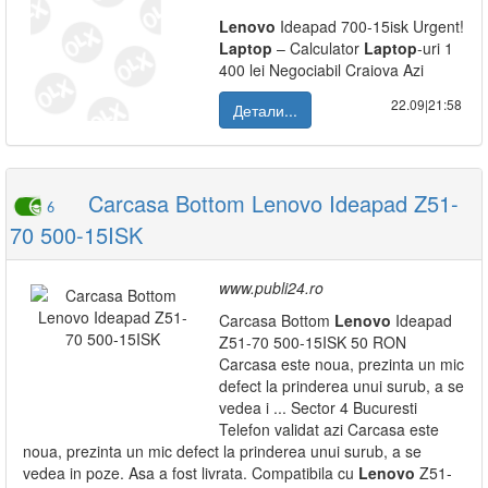
Lenovo
Ideapad 700-15isk Urgent!
Laptop
– Calculator
Laptop
-uri 1
400 lei Negociabil Craiova Azi
22.09|21:58
Детали...
Carcasa Bottom Lenovo Ideapad Z51-
6
70 500-15ISK
www.publi24.ro
Carcasa Bottom
Lenovo
Ideapad
Z51-70 500-15ISK 50 RON
Carcasa este noua, prezinta un mic
defect la prinderea unui surub, a se
vedea i ... Sector 4 Bucuresti
Telefon validat azi Carcasa este
noua, prezinta un mic defect la prinderea unui surub, a se
vedea in poze. Asa a fost livrata. Compatibila cu
Lenovo
Z51-