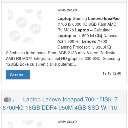
www.olx.ro
Laptop
Gaming
Lenovo
IdeaPad
Y700 i5 6300HQ 8GB Ram AMD
R9 M375
Laptop
– Calculator
Laptop
-uri 1 800 lei Cluj-Napoca
Azi 1 800 lei:
Lenovo
Y700
Gaming Procesor: i5 6300HQ
2.3mhz cu turbo boost Ram: 8GB 2133 mhz Video: Dedicata
AMD R9 M375 Integrata: Intel HD graphics 530 SSD: Samsung
128GB Boxe cu sunet clar si puternic ...
19.10|12:46
Детали...
Laptop Lenovo Ideapad 700-15ISK i7
2
6700HQ 16GB DDR4 950M 4GB SSD Win10
www.olx.ro