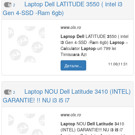
Laptop Dell LATITUDE 3550 ( intel i3
2
Gen 4-SSD -Ram 6gb)
www.olx.ro
L
a
ptop
Dell
LATITUDE
3
550 ( intel
i
3
Gen 4-SSD -R
a
m 6gb)
L
a
ptop
–
C
a
lcul
a
tor
L
a
ptop
-uri 799 lei
Timiso
a
r
a
Azi
11.06|11:31
Детали...
Laptop NOU Dell Latitude 3410 (INTEL)
2
GARANTIE! !! NU i3 i5 i7
www.olx.ro
L
a
ptop
NOU
Dell
L
a
titude
3
410
(INTEL) GARANTIE!!! NU i
3
i5
i7