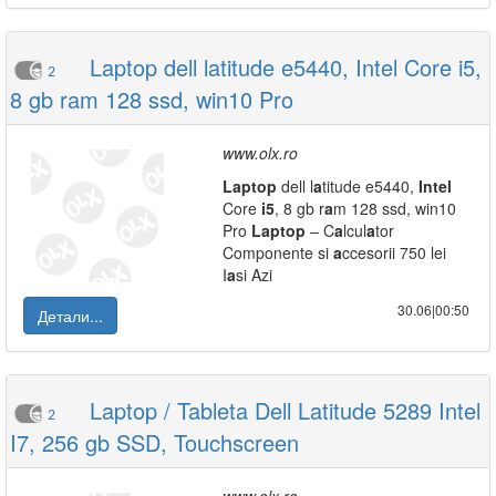
Laptop dell latitude e5440, Intel Core i5,
2
8 gb ram 128 ssd, win10 Pro
www.olx.ro
L
a
ptop
dell l
a
titude e5440,
Intel
Core
i5
, 8 gb r
a
m 128 ssd, win10
Pro
L
a
ptop
– C
a
lcul
a
tor
Componente si
a
ccesorii 750 lei
I
a
si Azi
30.06|00:50
Детали...
Laptop / Tableta Dell Latitude 5289 Intel
2
I7, 256 gb SSD, Touchscreen