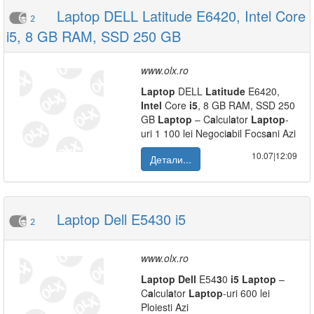
Laptop DELL Latitude E6420, Intel Core
2
i5, 8 GB RAM, SSD 250 GB
www.olx.ro
L
a
ptop
DELL
L
a
titude
E6420,
Intel
Core
i5
, 8 GB RAM, SSD 250
GB
L
a
ptop
– C
a
lcul
a
tor
L
a
ptop
-
uri 1 100 lei Negoci
a
bil Focs
a
ni Azi
10.07|12:09
Детали...
Laptop Dell E5430 i5
2
www.olx.ro
L
a
ptop
Dell
E54
3
0
i5
L
a
ptop
–
C
a
lcul
a
tor
L
a
ptop
-uri 600 lei
Ploiesti Azi