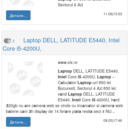
Sectorul 6 Azi
11.06|13:53
Детали...
Laptop DELL, LATITUDE E5440, Intel
2
Core i5-4200U,
www.olx.ro
L
a
ptop
DELL, LATITUDE E5440,
Intel
Core
i5
-4200U,
L
a
ptop
–
C
a
lcul
a
tor
L
a
ptop
-uri 850 lei
Bucuresti, Sectorul 4 Azi 850 lei:
v
a
nd
L
a
ptop
DELL, LATITUDE
E5440,
Intel
Core
i5
-4200U, h
a
rd
3
20gb nu
a
re c
a
mer
a
web se vinde cu inc
a
rc
a
tor si c
a
mer
a
web
b
a
terie c
a
m
3
h displ
a
y de 14 livr
a
re pi
a
t
a
resit
a
sect 4 NU...
08.05|17:46
Детали...