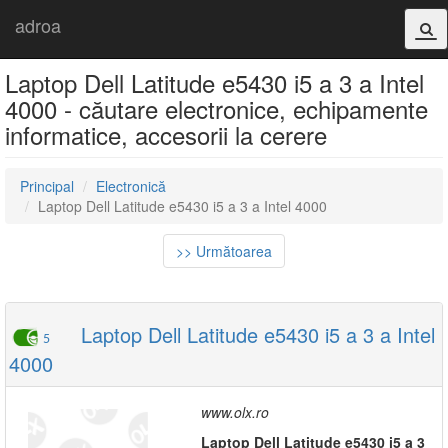
adroa
Laptop Dell Latitude e5430 i5 a 3 a Intel
4000 - căutare electronice, echipamente
informatice, accesorii la cerere
Principal
Electronică
Laptop Dell Latitude e5430 i5 a 3 a Intel 4000
>> Următoarea
Laptop Dell Latitude e5430 i5 a 3 a Intel
5
4000
www.olx.ro
L
a
ptop
Dell
L
a
titude
e54
3
0
i5
a
3