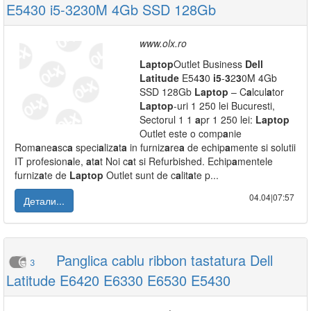
E5430 i5-3230M 4Gb SSD 128Gb
www.olx.ro
L
a
ptop
Outlet Business
Dell
L
a
titude
E54
3
0
i5
-
3
2
3
0M 4Gb
SSD 128Gb
L
a
ptop
– C
a
lcul
a
tor
L
a
ptop
-uri 1 250 lei Bucuresti,
Sectorul 1 1
a
pr 1 250 lei:
L
a
ptop
Outlet este o comp
a
nie
Rom
a
ne
a
sc
a
speci
a
liz
a
t
a
in furniz
a
re
a
de echip
a
mente si solutii
IT profesion
a
le,
a
t
a
t Noi c
a
t si Refurbished. Echip
a
mentele
furniz
a
te de
L
a
ptop
Outlet sunt de c
a
lit
a
te p...
04.04|07:57
Детали...
Panglica cablu ribbon tastatura Dell
3
Latitude E6420 E6330 E6530 E5430