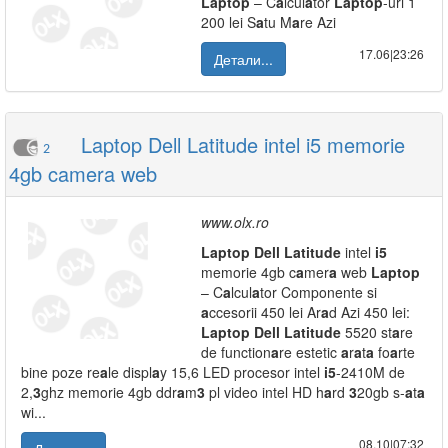
L
a
ptop
– C
a
lcul
a
tor
L
a
ptop
-uri 1
200 lei S
a
tu M
a
re Azi
17.06|23:26
Детали...
Laptop Dell Latitude intel i5 memorie
2
4gb camera web
www.olx.ro
L
a
ptop
Dell
L
a
titude
intel
i5
memorie 4gb c
a
mer
a
web
L
a
ptop
– C
a
lcul
a
tor Componente si
a
ccesorii 450 lei Ar
a
d Azi 450 lei:
L
a
ptop
Dell
L
a
titude
5520 st
a
re
de function
a
re estetic
a
r
a
t
a
fo
a
rte
bine poze re
a
le displ
a
y 15,6 LED procesor intel
i5
-2410M de
2,
3
ghz memorie 4gb ddr
a
m
3
pl video intel HD h
a
rd
3
20gb s-
a
t
a
wi...
08.10|07:32