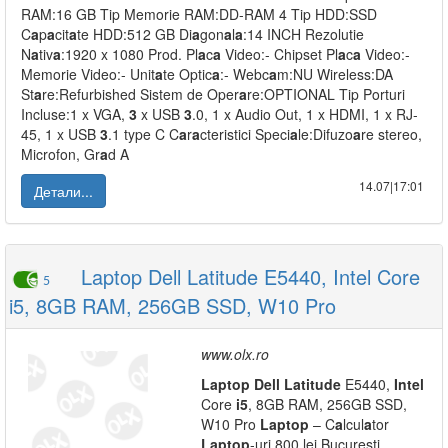
RAM:16 GB Tip Memorie RAM:DD-RAM 4 Tip HDD:SSD
C
a
p
a
cit
a
te HDD:512 GB Di
a
gon
a
l
a
:14 INCH Rezolutie
N
a
tiv
a
:1920 x 1080 Prod. Pl
a
c
a
Video:- Chipset Pl
a
c
a
Video:-
Memorie Video:- Unit
a
te Optic
a
:- Webc
a
m:NU Wireless:DA
St
a
re:Refurbished Sistem de Oper
a
re:OPTIONAL Tip Porturi
Incluse:1 x VGA,
3
x USB
3
.0, 1 x Audio Out, 1 x HDMI, 1 x RJ-
45, 1 x USB
3
.1 type C C
a
r
a
cteristici Speci
a
le:Difuzo
a
re stereo,
Microfon, Gr
a
d A
14.07|17:01
Детали...
Laptop Dell Latitude E5440, Intel Core
5
i5, 8GB RAM, 256GB SSD, W10 Pro
www.olx.ro
L
a
ptop
Dell
L
a
titude
E5440,
Intel
Core
i5
, 8GB RAM, 256GB SSD,
W10 Pro
L
a
ptop
– C
a
lcul
a
tor
L
a
ptop
-uri 800 lei Bucuresti,