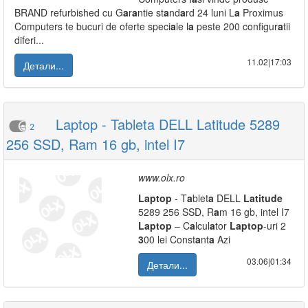
BRAND refurbished cu G
a
r
a
ntie st
a
nd
a
rd 24 luni L
a
Proximus
Computers te bucuri de oferte speci
a
le l
a
peste 200 configur
a
tii
diferi...
11.02|17:03
Детали...
Laptop - Tableta DELL Latitude 5289
2
256 SSD, Ram 16 gb, intel I7
www.olx.ro
L
a
ptop
- T
a
blet
a
DELL
L
a
titude
5289 256 SSD, R
a
m 16 gb, intel I7
L
a
ptop
– C
a
lcul
a
tor
L
a
ptop
-uri 2
3
00 lei Const
a
nt
a
Azi
03.06|01:34
Детали...