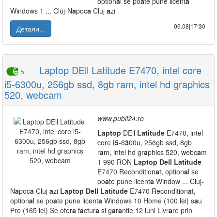
option
a
l se po
a
te pune licent
a
Windows 1 ... Cluj-N
a
poc
a
Cluj
a
zi
06.08|17:30
Детали...
Laptop DEll Latitude E7470, intel core
5
i5-6300u, 256gb ssd, 8gb ram, intel hd graphics
520, webcam
www.publi24.ro
L
a
ptop
DEll
L
a
titude
E7470, intel
core
i5
-6
3
00u, 256gb ssd, 8gb
r
a
m, intel hd gr
a
phics 520, webc
a
m
1 990 RON
L
a
ptop
Dell
L
a
titude
E7470 Recondition
a
t, option
a
l se
po
a
te pune licent
a
Window ... Cluj-
N
a
poc
a
Cluj
a
zi
L
a
ptop
Dell
L
a
titude
E7470 Recondition
a
t,
option
a
l se po
a
te pune licent
a
Windows 10 Home (100 lei) s
a
u
Pro (165 lei) Se ofer
a
f
a
ctur
a
si g
a
r
a
ntie 12 luni Livr
a
re prin