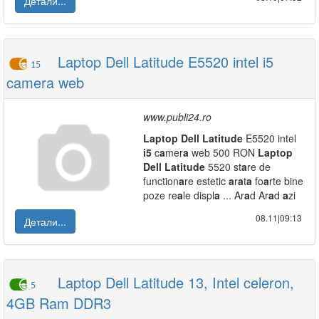
Детали...
Laptop Dell Latitude E5520 intel i5
15
camera web
www.publi24.ro
L
a
ptop
Dell
L
a
titude
E5520 intel
i5
c
a
mer
a
web 500 RON
L
a
ptop
Dell
L
a
titude
5520 st
a
re de
function
a
re estetic
a
r
a
t
a
fo
a
rte bine
poze re
a
le displ
a
... Ar
a
d Ar
a
d
a
zi
08.11|09:13
Детали...
Laptop Dell Latitude 13, Intel celeron,
5
4GB Ram DDR3