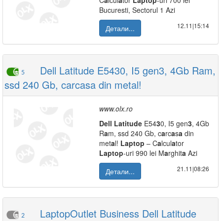
C
a
lcul
a
tor
L
a
ptop
-uri 700 lei
Bucuresti, Sectorul 1 Azi
12.11|15:14
Детали...
Dell Latitude E5430, I5 gen3, 4Gb Ram,
5
ssd 240 Gb, carcasa din metal!
www.olx.ro
Dell
L
a
titude
E54
3
0, I5 gen
3
, 4Gb
R
a
m, ssd 240 Gb, c
a
rc
a
s
a
din
met
a
l!
L
a
ptop
– C
a
lcul
a
tor
L
a
ptop
-uri 990 lei M
a
rghit
a
Azi
21.11|08:26
Детали...
LaptopOutlet Business Dell Latitude
2