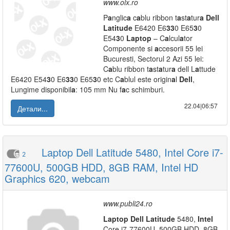
www.olx.ro
P
a
nglic
a
c
a
blu ribbon t
a
st
a
tur
a
Dell
L
a
titude
E6420 E6
3
3
0 E65
3
0
E54
3
0
L
a
ptop
– C
a
lcul
a
tor
Componente si
a
ccesorii 55 lei
Bucuresti, Sectorul 2 Azi 55 lei:
C
a
blu ribbon t
a
st
a
tur
a
dell L
a
ttude
E6420 E54
3
0 E6
3
3
0 E65
3
0 etc C
a
blul este origin
a
l
Dell
,
Lungime disponibil
a
: 105 mm Nu f
a
c schimburi.
22.04|06:57
Детали...
Laptop Dell Latitude 5480, Intel Core i7-
2
77600U, 500GB HDD, 8GB RAM, Intel HD
Graphics 620, webcam
www.publi24.ro
L
a
ptop
Dell
L
a
titude
5480,
Intel
Core i7-77600U, 500GB HDD, 8GB