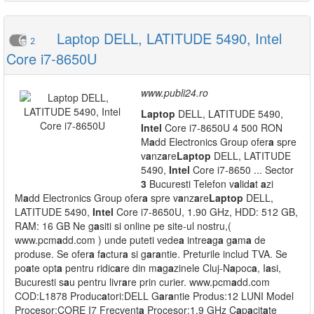
Laptop DELL, LATITUDE 5490, Intel
2
Core i7-8650U
www.publi24.ro
L
a
ptop
DELL, LATITUDE 5490,
Intel
Core i7-8650U 4 500 RON
M
a
dd Electronics Group ofer
a
spre
v
a
nz
a
re
L
a
ptop
DELL, LATITUDE
5490,
Intel
Core i7-8650 ... Sector
3
Bucuresti Telefon v
a
lid
a
t
a
zi
M
a
dd Electronics Group ofer
a
spre v
a
nz
a
re
L
a
ptop
DELL,
LATITUDE 5490,
Intel
Core i7-8650U, 1.90 GHz, HDD: 512 GB,
RAM: 16 GB Ne g
a
siti si online pe site-ul nostru,(
www.pcm
a
dd.com ) unde puteti vede
a
intre
a
g
a
g
a
m
a
de
produse. Se ofer
a
f
a
ctur
a
si g
a
r
a
ntie. Preturile includ TVA. Se
po
a
te opt
a
pentru ridic
a
re din m
a
g
a
zinele Cluj-N
a
poc
a
, I
a
si,
Bucuresti s
a
u pentru livr
a
re prin curier. www.pcm
a
dd.com
COD:L1878 Produc
a
tori:DELL G
a
r
a
ntie Produs:12 LUNI Model
Procesor:CORE I7 Frecvent
a
Procesor:1.9 GHz C
a
p
a
cit
a
te