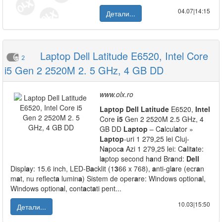
04.07|14:15
Детали...
Laptop Dell Latitude E6520, Intel Core
2
i5 Gen 2 2520M 2. 5 GHz, 4 GB DD
www.olx.ro
L
a
ptop
Dell
L
a
titude
E6520,
Intel
Core
i5
Gen 2 2520M 2.5 GHz, 4
GB DD
L
a
ptop
– C
a
lcul
a
tor »
L
a
ptop
-uri 1 279,25 lei Cluj-
N
a
poc
a
Azi 1 279,25 lei: C
a
lit
a
te:
l
a
ptop second h
a
nd Br
a
nd:
Dell
Displ
a
y: 15.6 inch, LED-B
a
cklit (1
3
66 x 768),
a
nti-gl
a
re (ecr
a
n
m
a
t, nu reflect
a
lumin
a
) Sistem de oper
a
re: Windows option
a
l,
Windows option
a
l, cont
a
ct
a
ti pent...
10.03|15:50
Детали...