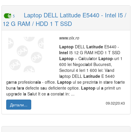
Laptop DELL Latitude E5440 - Intel I5 /
5
12 G RAM / HDD 1 T SSD
www.olx.ro
L
a
ptop
DELL
L
a
titude
E5440 -
Intel
I5 12 G RAM HDD 1 T SSD
L
a
ptop
– C
a
lcul
a
tor
L
a
ptop
-uri 1
600 lei Negoci
a
bil Bucuresti,
Sectorul 4 Ieri 1 600 lei: V
a
nd
l
a
ptop DELL
L
a
titude
E 5440
g
a
m
a
profesion
a
l
a
- office.
L
a
ptop
ul se prezint
a
in st
a
re fo
a
rte
bun
a
f
a
r
a
defecte s
a
u deficiente optice.
L
a
ptop
ul
a
primit un
upgr
a
de l
a
S
a
lut It ce
a
const
a
t in: ...
09.02|20:43
Детали...