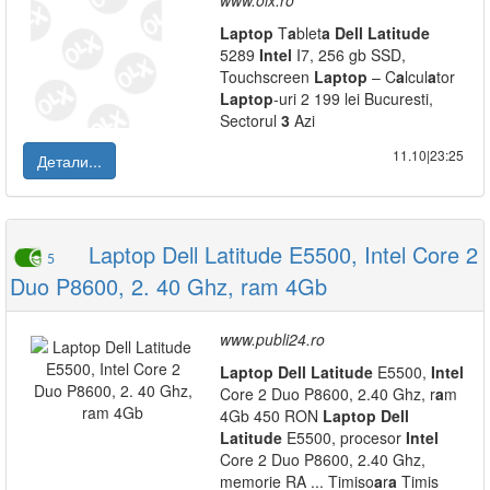
www.olx.ro
L
a
ptop
T
a
blet
a
Dell
L
a
titude
5289
Intel
I7, 256 gb SSD,
Touchscreen
L
a
ptop
– C
a
lcul
a
tor
L
a
ptop
-uri 2 199 lei Bucuresti,
Sectorul
3
Azi
11.10|23:25
Детали...
Laptop Dell Latitude E5500, Intel Core 2
5
Duo P8600, 2. 40 Ghz, ram 4Gb
www.publi24.ro
L
a
ptop
Dell
L
a
titude
E5500,
Intel
Core 2 Duo P8600, 2.40 Ghz, r
a
m
4Gb 450 RON
L
a
ptop
Dell
L
a
titude
E5500, procesor
Intel
Core 2 Duo P8600, 2.40 Ghz,
memorie RA ... Timiso
a
r
a
Timis