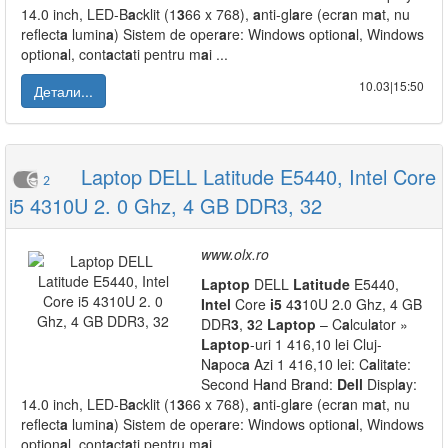
14.0 inch, LED-B
a
cklit (1
3
66 x 768),
a
nti-gl
a
re (ecr
a
n m
a
t, nu
reflect
a
lumin
a
) Sistem de oper
a
re: Windows option
a
l, Windows
option
a
l, cont
a
ct
a
ti pentru m
a
i ...
10.03|15:50
Детали...
Laptop DELL Latitude E5440, Intel Core
2
i5 4310U 2. 0 Ghz, 4 GB DDR3, 32
www.olx.ro
L
a
ptop
DELL
L
a
titude
E5440,
Intel
Core
i5
4
3
10U 2.0 Ghz, 4 GB
DDR
3
,
3
2
L
a
ptop
– C
a
lcul
a
tor »
L
a
ptop
-uri 1 416,10 lei Cluj-
N
a
poc
a
Azi 1 416,10 lei: C
a
lit
a
te:
Second H
a
nd Br
a
nd:
Dell
Displ
a
y:
14.0 inch, LED-B
a
cklit (1
3
66 x 768),
a
nti-gl
a
re (ecr
a
n m
a
t, nu
reflect
a
lumin
a
) Sistem de oper
a
re: Windows option
a
l, Windows
option
a
l, cont
a
ct
a
ti pentru m
a
i ...