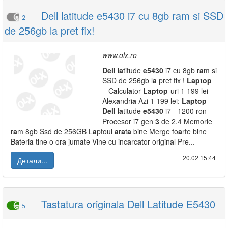
Dell latitude e5430 i7 cu 8gb ram si SSD
2
de 256gb la pret fix!
www.olx.ro
Dell
l
a
titude
e54
3
0
i7 cu 8gb r
a
m si
SSD de 256gb l
a
pret fix !
L
a
ptop
– C
a
lcul
a
tor
L
a
ptop
-uri 1 199 lei
Alex
a
ndri
a
Azi 1 199 lei:
L
a
ptop
Dell
l
a
titude
e54
3
0
i7 - 1200 ron
Procesor i7 gen
3
de 2.4 Memorie
r
a
m 8gb Ssd de 256GB L
a
ptoul
a
r
a
t
a
bine Merge fo
a
rte bine
B
a
teri
a
tine o or
a
jum
a
te Vine cu inc
a
rc
a
tor origin
a
l Pre...
20.02|15:44
Детали...
Tastatura originala Dell Latitude E5430
5