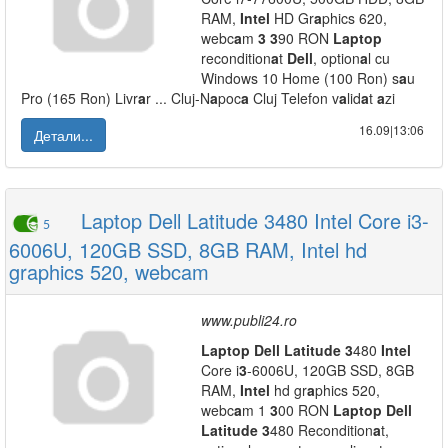
RAM,
Intel
HD Gr
a
phics 620,
webc
a
m
3
3
90 RON
L
a
ptop
recondition
a
t
Dell
, option
a
l cu
Windows 10 Home (100 Ron) s
a
u
Pro (165 Ron) Livr
a
r ... Cluj-N
a
poc
a
Cluj Telefon v
a
lid
a
t
a
zi
16.09|13:06
Детали...
Laptop Dell Latitude 3480 Intel Core i3-
5
6006U, 120GB SSD, 8GB RAM, Intel hd
graphics 520, webcam
www.publi24.ro
L
a
ptop
Dell
L
a
titude
3
480
Intel
Core i
3
-6006U, 120GB SSD, 8GB
RAM,
Intel
hd gr
a
phics 520,
webc
a
m 1
3
00 RON
L
a
ptop
Dell
L
a
titude
3
480 Recondition
a
t,