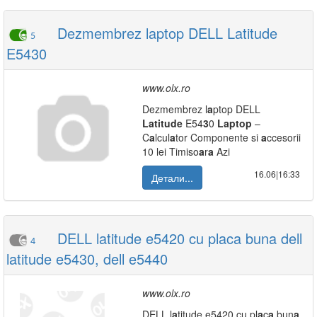
Dezmembrez laptop DELL Latitude
5
E5430
www.olx.ro
Dezmembrez l
a
ptop DELL
L
a
titude
E54
3
0
L
a
ptop
–
C
a
lcul
a
tor Componente si
a
ccesorii
10 lei Timiso
a
r
a
Azi
16.06|16:33
Детали...
DELL latitude e5420 cu placa buna dell
4
latitude e5430, dell e5440
www.olx.ro
DELL l
a
titude e5420 cu pl
a
c
a
bun
a