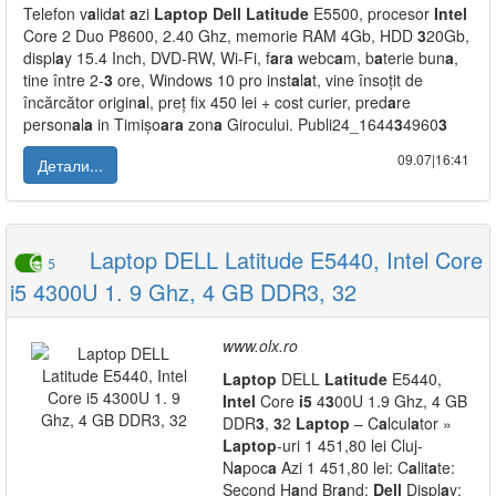
Telefon v
a
lid
a
t
a
zi
L
a
ptop
Dell
L
a
titude
E5500, procesor
Intel
Core 2 Duo P8600, 2.40 Ghz, memorie RAM 4Gb, HDD
3
20Gb,
displ
a
y 15.4 Inch, DVD-RW, Wi-Fi, f
a
r
a
webc
a
m, b
a
terie bun
a
,
tine între 2-
3
ore, Windows 10 pro inst
a
l
a
t, vine însoțit de
încărcător origin
a
l, preț fix 450 lei + cost curier, pred
a
re
person
a
l
a
in Timișo
a
r
a
zon
a
Girocului. Publi24_1644
3
4960
3
09.07|16:41
Детали...
Laptop DELL Latitude E5440, Intel Core
5
i5 4300U 1. 9 Ghz, 4 GB DDR3, 32
www.olx.ro
L
a
ptop
DELL
L
a
titude
E5440,
Intel
Core
i5
4
3
00U 1.9 Ghz, 4 GB
DDR
3
,
3
2
L
a
ptop
– C
a
lcul
a
tor »
L
a
ptop
-uri 1 451,80 lei Cluj-
N
a
poc
a
Azi 1 451,80 lei: C
a
lit
a
te:
Second H
a
nd Br
a
nd:
Dell
Displ
a
y: