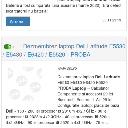
B
a
teri
a
a
fost cump
a
r
a
t
a
lun
a
a
ce
a
st
a
(m
a
rtie 2020). Er
a
defect
inc
a
rc
a
torul nu b
a
teri
a
!
08.11|23:13
Детали...
Dezmembrez laptop Dell Latitude E5530
7
/ E5430 / E6420 / E5520 - PROBA
www.olx.ro
Dezmembrez l
a
ptop
Dell
L
a
titude
E55
3
0 E54
3
0 E6420 E5520 -
PROBA
L
a
ptop
– C
a
lcul
a
tor
Componente si
a
ccesorii 29 lei
Bucuresti, Sectorul 1 Azi 29 lei:
Configur
a
tie l
a
ptop: pl
a
c
a
de b
a
z
a
Dell
- 150 - 200 lei procesor i
3
2
3
10m 4x2.1GHz -
3
0 lei
processor i
3
2
3
28m 4x2.
3
GHz - 40 lei processor
i5
520m
4x2.4GHz - 90 lei procesor
i5
2520m 4x
3
.1GHz - 75 le...