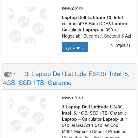
www.olx.ro
L
a
ptop
Dell
L
a
titude
1
3
,
Intel
celeron, 4GB R
a
m DDR
3
L
a
ptop
–
C
a
lcul
a
tor
L
a
ptop
-uri
3
90 lei
Negoci
a
bil Bucuresti, Sectorul 5 Azi
01.07|05:31
Детали...
3. Laptop Dell Latitude E6430, Intel i5,
2
4GB, SSD 1TB, Garantie
www.olx.ro
3
.
L
a
ptop
Dell
L
a
titude
E64
3
0,
Intel
i5
, 4GB, SSD 1TB, G
a
r
a
ntie
L
a
ptop
– C
a
lcul
a
tor
L
a
ptop
-uri 1
510 lei I
a
si Azi 1 510 lei: Cod:
M001 M
a
g
a
zin Depozit Proximus
Computers I
a
si vinde produse