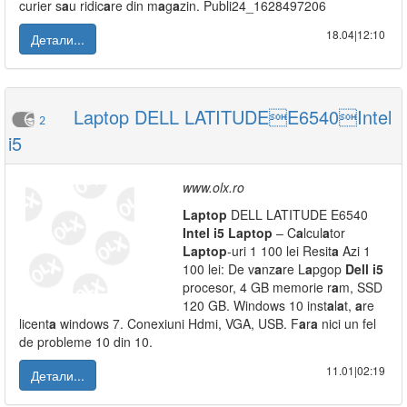
curier s
a
u ridic
a
re din m
a
g
a
zin. Publi24_1628497206
18.04|12:10
Детали...
Laptop DELL LATITUDEE6540Intel
2
i5
www.olx.ro
L
a
ptop
DELL LATITUDE E6540
Intel
i5
L
a
ptop
– C
a
lcul
a
tor
L
a
ptop
-uri 1 100 lei Resit
a
Azi 1
100 lei: De v
a
nz
a
re L
a
pgop
Dell
i5
procesor, 4 GB memorie r
a
m, SSD
120 GB. Windows 10 inst
a
l
a
t,
a
re
licent
a
windows 7. Conexiuni Hdmi, VGA, USB. F
a
r
a
nici un fel
de probleme 10 din 10.
11.01|02:19
Детали...