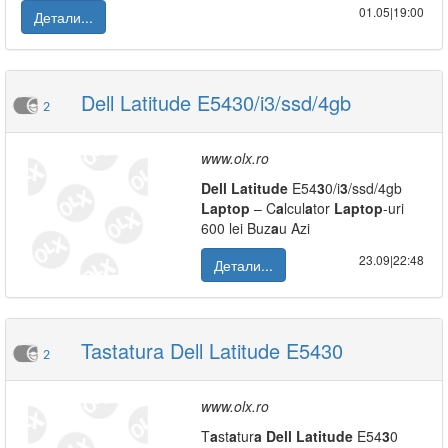
01.05|19:00
Детали...
Dell Latitude E5430/i3/ssd/4gb
2
www.olx.ro
Dell
L
a
titude
E54
3
0/i
3
/ssd/4gb
L
a
ptop
– C
a
lcul
a
tor
L
a
ptop
-uri
600 lei Buz
a
u Azi
23.09|22:48
Детали...
Tastatura Dell Latitude E5430
2
www.olx.ro
T
a
st
a
tur
a
Dell
L
a
titude
E54
3
0