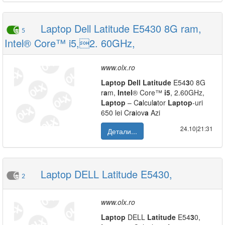
Laptop Dell Latitude E5430 8G ram,
5
Intel® Core™ i5,2. 60GHz,
www.olx.ro
L
a
ptop
Dell
L
a
titude
E54
3
0 8G
r
a
m,
Intel
® Core™
i5
, 2.60GHz,
L
a
ptop
– C
a
lcul
a
tor
L
a
ptop
-uri
650 lei Cr
a
iov
a
Azi
24.10|21:31
Детали...
Laptop DELL Latitude E5430,
2
www.olx.ro
L
a
ptop
DELL
L
a
titude
E54
3
0,