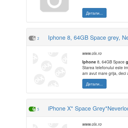
Детали...
Iphone 8, 64GB Space grey, Ne
2
www.olx.ro
Iphone
8, 64GB Space
g
Starea telefonului este im
am avut mare grija, deci
Детали...
iPhone X* Space Grey*Neverlo
5
www.olx.ro