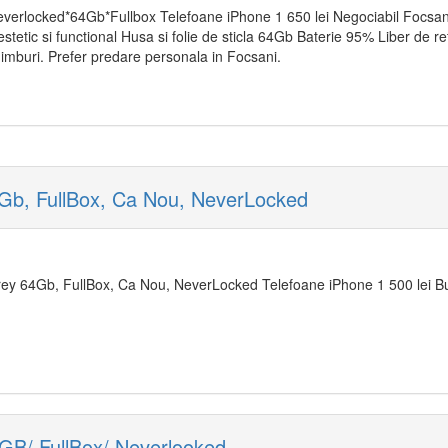
erlocked*64Gb*Fullbox Telefoane iPhone 1 650 lei Negociabil Focsani 
tetic si functional Husa si folie de sticla 64Gb Baterie 95% Liber de re
imburi. Prefer predare personala in Focsani.
b, FullBox, Ca Nou, NeverLocked
y 64Gb, FullBox, Ca Nou, NeverLocked Telefoane iPhone 1 500 lei Buc
GB/ FullBox/ Neverlooked