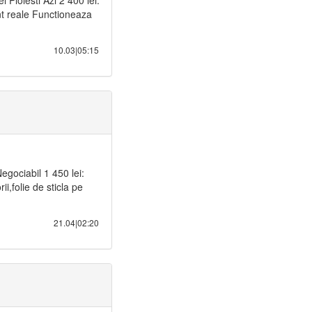
 Ploiesti Azi 2 400 lei:
 reale Functioneaza
10.03|05:15
egociabil 1 450 lei:
i,folie de sticla pe
21.04|02:20