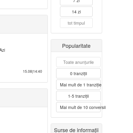
7 zi
14 zi
tot timpul
Popularitate
Azi
Toate anunțurile
15.08|14:40
0 tranziții
Mai mult de 1 tranziție
1-5 tranziții
Mai mult de 10 conversii
Surse de informații