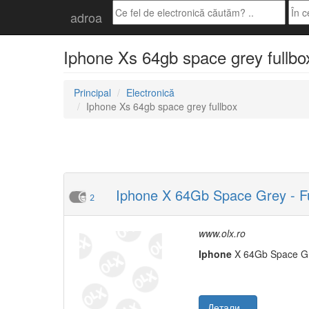
adroa
Iphone Xs 64gb space grey fullbox
Principal
Electronică
Iphone Xs 64gb space grey fullbox
Iphone X 64Gb Space Grey - Fu
2
www.olx.ro
Iphone
X 64Gb Space Gre
Детали...