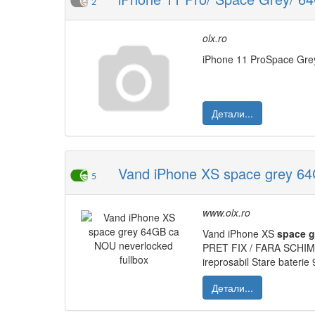
2
olx.ro
iPhone 11 ProSpace Grey6
Детали...
Vand iPhone XS space grey 64
5
www.olx.ro
Vand iPhone XS
space
g
PRET FIX / FARA SCHIMB
ireprosabil Stare baterie
Детали...