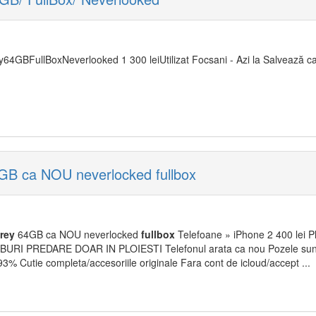
4GBFullBoxNeverlooked 1 300 leiUtilizat Focsani - Azi la Salvează ca 
GB ca NOU neverlocked fullbox
rey
64GB ca NOU neverlocked
fullbox
Telefoane » iPhone 2 400 lei Plo
URI PREDARE DOAR IN PLOIESTI Telefonul arata ca nou Pozele sunt
 93% Cutie completa/accesoriile originale Fara cont de icloud/accept ...