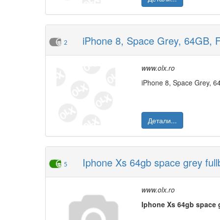
iPhone 8, Space Grey, 64GB, F
2
www.olx.ro
iPhone 8, Space Grey, 64
Детали...
Iphone Xs 64gb space grey full
5
www.olx.ro
Iphone
Xs
64gb
space