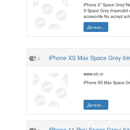
iPhone X* Space Grey*Nev
X Space Grey Impecabil es
accesoriile Nu accept sch
Детали...
iPhone XS Max Space Grey 64G
2
www.olx.ro
iPhone XS Max Space Gre
Детали...
iPhone 11 Pro/ Space Grey/ 64