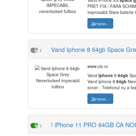
Vand iPhone XS
space
g
PRET FIX / FARA SCHIMB
ireprosabil Stare baterie
Детали...
Vand Iphone 8 64gb Space Grey
2
www.olx.ro
Vand
Iphone
8
64gb
Spa
Vand iphone 8
64gb
Neve
ecran . Telefonul nu a fos
Детали...
! iPhone 11 PRO 64GB CA NOU!
5