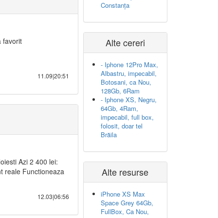
Constanța
favorit
Alte cereri
- Iphone 12Pro Max,
Albastru, impecabil,
11.09|20:51
Botosani, ca Nou,
128Gb, 6Ram
- Iphone XS, Negru,
64Gb, 4Ram,
impecabil, full box,
folosit, doar tel
Brăila
iesti Azi 2 400 lei:
Alte resurse
 reale Functioneaza
iPhone XS Max
12.03|06:56
Space Grey 64Gb,
FullBox, Ca Nou,