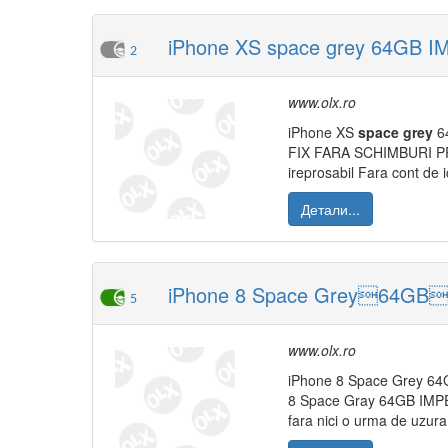
iPhone XS space grey 64GB IM
2
www.olx.ro
iPhone XS
space
grey
6
FIX FARA SCHIMBURI PRE
ireprosabil Fara cont de 
Детали...
iPhone 8 Space Grey64GBN
5
www.olx.ro
iPhone 8 Space Grey 64GB
8 Space Gray 64GB IMPECA
fara nici o urma de uzura