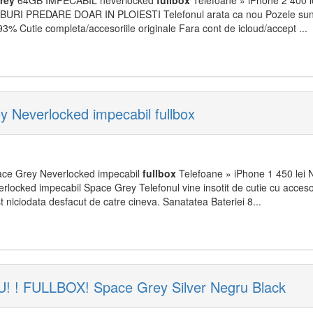
rey
64GB IMPECABIL neverlocked
fullbox
Telefoane » iPhone 2 400 lei
URI PREDARE DOAR IN PLOIESTI Telefonul arata ca nou Pozele sunt
 93% Cutie completa/accesoriile originale Fara cont de icloud/accept ...
 Neverlocked impecabil fullbox
ce Grey Neverlocked impecabil
fullbox
Telefoane » iPhone 1 450 lei N
rlocked impecabil Space Grey Telefonul vine insotit de cutie cu accesori
t niciodata desfacut de catre cineva. Sanatatea Bateriei 8...
 ! FULLBOX! Space Grey Silver Negru Black