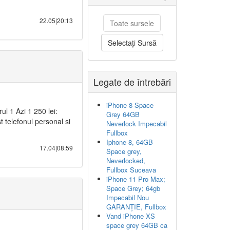
22.05|20:13
Toate sursele
Selectați Sursă
Legate de întrebări
iPhone 8 Space
l 1 Azi 1 250 lei:
Grey 64GB
t telefonul personal si
Neverlock Impecabil
Fullbox
Iphone 8, 64GB
17.04|08:59
Space grey,
Neverlocked,
Fullbox Suceava
iPhone 11 Pro Max;
Space Grey; 64gb
Impecabil Nou
GARANȚIE, Fullbox
Vand iPhone XS
space grey 64GB ca