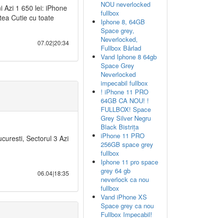
NOU neverlocked
Azi 1 650 lei: iPhone
fullbox
tea Cutie cu toate
Iphone 8, 64GB
Space grey,
Neverlocked,
07.02|20:34
Fullbox Bârlad
Vand Iphone 8 64gb
Space Grey
Neverlocked
impecabil fullbox
! iPhone 11 PRO
64GB CA NOU! !
FULLBOX! Space
Grey Silver Negru
Black Bistrița
iPhone 11 PRO
uresti, Sectorul 3 Azi
256GB space grey
fullbox
Iphone 11 pro space
grey 64 gb
06.04|18:35
neverlock ca nou
fullbox
Vand iPhone XS
Space grey ca nou
Fullbox Impecabil!