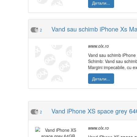
Детали...
Vand sau schimb iPhone Xs Ma
2
www.olx.ro
Vand sau schimb iPhone
Schimb: Vand sau schim
Margini impecabile, cu exc
Детали...
Vand iPhone XS space grey 64
2
www.olx.ro