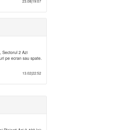
23.08|19:07
 Sectorul 2 Azi
turi pe ecran sau spate.
13.02|22:52