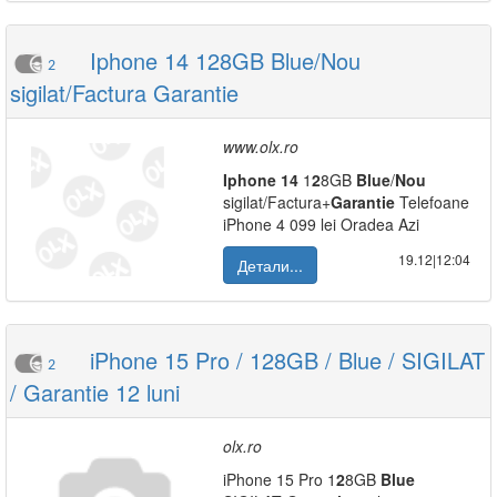
Iphone 14 128GB Blue/Nou
2
sigilat/Factura Garantie
www.olx.ro
Iphone
14
1
2
8GB
Blue
/
Nou
sigilat/Factura+
Garantie
Telefoane
iPhone 4 099 lei Oradea Azi
19.12|12:04
Детали...
iPhone 15 Pro / 128GB / Blue / SIGILAT
2
/ Garantie 12 luni
olx.ro
iPhone 15 Pro 1
2
8GB
Blue