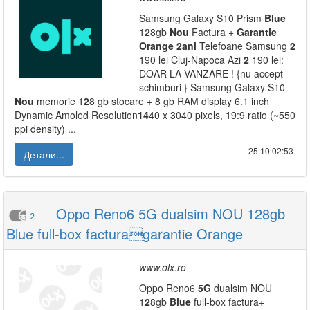
Samsung Galaxy S10 Prism
Blue
1
2
8gb
Nou
Factura +
Garantie
Orange
2
ani
Telefoane Samsung
2
190 lei Cluj-Napoca Azi
2
190 lei:
DOAR LA VANZARE ! {nu accept
schimburi } Samsung Galaxy S10
Nou
memorie 1
2
8 gb stocare + 8 gb RAM display 6.1 inch
Dynamic Amoled Resolution
14
40 x 3040 pixels, 19:9 ratio (~550
ppi density) ...
25.10|02:53
Детали...
Oppo Reno6 5G dualsim NOU 128gb
2
Blue full-box facturagarantie Orange
www.olx.ro
Oppo Reno6
5G
dualsim NOU
1
2
8gb
Blue
full-box factura+