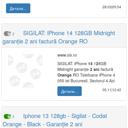
28.03|05:54
Детали...
SIGILAT: iPhone 14 128GB Midnight
2
garanție 2 ani factură Orange RO
www.olx.ro
SIGILAT: iPhone
14
1
2
8GB
Midnight garanție
2
ani
factură
Orange
RO Telefoane iPhone 4
050 lei Bucuresti, Sectorul 4 Azi
05.11|12:42
Детали...
Iphone 13 128gb - Sigilat - Codat
5
Orange - Black - Garanție 2 ani