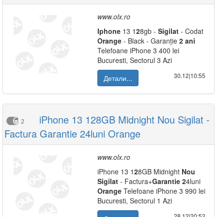
www.olx.ro
Iphone
13 1
2
8gb -
Sigilat
- Codat
Orange
- Black - Garanție
2
ani
Telefoane iPhone 3 400 lei
Bucuresti, Sectorul 3 Azi
30.12|10:55
Детали...
iPhone 13 128GB Midnight Nou Sigilat -
2
Factura Garantie 24luni Orange
www.olx.ro
iPhone 13 1
2
8GB Midnight
Nou
Sigilat
- Factura+
Garantie
2
4luni
Orange
Telefoane iPhone 3 990 lei
Bucuresti, Sectorul 1 Azi
28.12|20:52