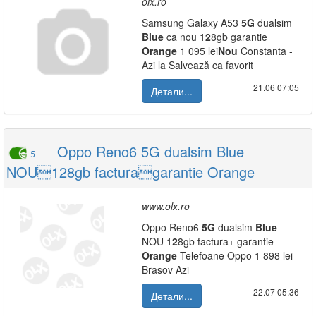
olx.ro
Samsung Galaxy A53
5G
dualsim
Blue
ca nou 1
2
8gb garantie
Orange
1 095 lei
Nou
Constanta -
Azi la Salvează ca favorit
21.06|07:05
Детали...
Oppo Reno6 5G dualsim Blue
5
NOU128gb facturagarantie Orange
www.olx.ro
Oppo Reno6
5G
dualsim
Blue
NOU 1
2
8gb factura+ garantie
Orange
Telefoane Oppo 1 898 lei
Brasov Azi
22.07|05:36
Детали...