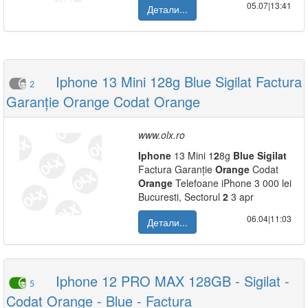
05.07|13:41
Детали...
Iphone 13 Mini 128g Blue Sigilat Factura
2
Garanție Orange Codat Orange
www.olx.ro
Iphone
13 Mini 1
2
8g
Blue
Sigilat
Factura Garanție
Orange
Codat
Orange
Telefoane iPhone 3 000 lei
Bucuresti, Sectorul
2
3 apr
06.04|11:03
Детали...
Iphone 12 PRO MAX 128GB - Sigilat -
5
Codat Orange - Blue - Factura