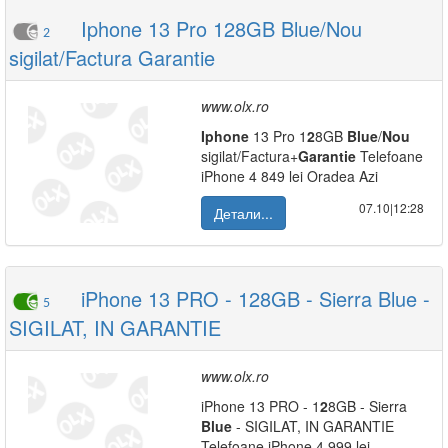
Iphone 13 Pro 128GB Blue/Nou
2
sigilat/Factura Garantie
www.olx.ro
Iphone
13 Pro 1
2
8GB
Blue
/
Nou
sigilat/Factura+
Garantie
Telefoane
iPhone 4 849 lei Oradea Azi
07.10|12:28
Детали...
iPhone 13 PRO - 128GB - Sierra Blue -
5
SIGILAT, IN GARANTIE
www.olx.ro
iPhone 13 PRO - 1
2
8GB - Sierra
Blue
- SIGILAT, IN GARANTIE
Telefoane iPhone 4 999 lei