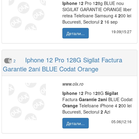
Iphone
1
2
Pro 1
2
8g BLUE nou
SIGILAT GARANTIE ORANGE liber
retea Telefoane Samsung 4
2
00 lei
Bucuresti, Sectorul
2
16 sep
19.09|15:27
Детали...
Iphone 12 Pro 128G Sigilat Factura
2
Garantie 2ani BLUE Codat Orange
www.olx.ro
Iphone
1
2
Pro 1
2
8G
Sigilat
Factura
Garantie
2
ani
BLUE Codat
Orange
Telefoane iPhone 4
2
00 lei
Bucuresti, Sectorul
2
Azi
05.06|12:16
Детали...