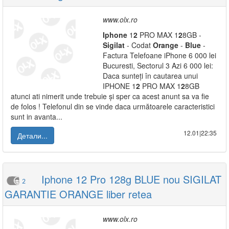
www.olx.ro
Iphone
1
2
PRO MAX 1
2
8GB -
Sigilat
- Codat
Orange
-
Blue
-
Factura Telefoane iPhone 6 000 lei
Bucuresti, Sectorul 3 Azi 6 000 lei:
Daca sunteți în cautarea unui
IPHONE 1
2
PRO MAX 1
2
8GB
atunci ati nimerit unde trebuie și sper ca acest anunt sa va fie
de folos ! Telefonul din se vinde daca următoarele caracteristici
sunt in avanta...
12.01|22:35
Детали...
Iphone 12 Pro 128g BLUE nou SIGILAT
2
GARANTIE ORANGE liber retea
www.olx.ro