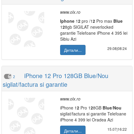
www.olx.ro
Iphone
1
2
pro /1
2
Pro max
Blue
1
2
8gb SIGILAT neverlocked
garantie Telefoane iPhone 4 395 lei
Sibiu Azi
29.08|08:24
Детали...
iPhone 12 Pro 128GB Blue/Nou
2
sigilat/factura si garantie
www.olx.ro
iPhone 1
2
Pro 1
2
8GB
Blue
/
Nou
sigilat/factura si garantie Telefoane
iPhone 4 399 lei Oradea Azi
15.07|16:22
Детали...