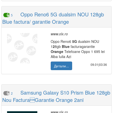
Oppo Reno6 5G dualsim NOU 128gb
5
Blue factura/ garantie Orange
www.olx.ro
Oppo Reno6
5G
dualsim NOU
1
2
8gb
Blue
facturagarantie
Orange
Telefoane Oppo 1 695 lei
Alba Iulia Azi
09.01|03:36
Детали...
Samsung Galaxy S10 Prism Blue 128gb
2
Nou FacturaGarantie Orange 2ani
www.olx.ro