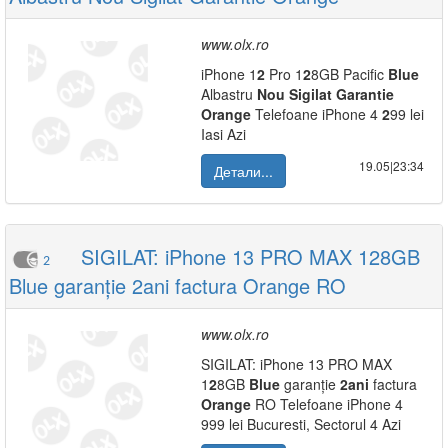
www.olx.ro
iPhone 1
2
Pro 1
2
8GB Pacific
Blue
Albastru
Nou
Sigilat
Garantie
Orange
Telefoane iPhone 4
2
99 lei
Iasi Azi
19.05|23:34
Детали...
SIGILAT: iPhone 13 PRO MAX 128GB
2
Blue garanție 2ani factura Orange RO
www.olx.ro
SIGILAT: iPhone 13 PRO MAX
1
2
8GB
Blue
garanție
2
ani
factura
Orange
RO Telefoane iPhone 4
999 lei Bucuresti, Sectorul 4 Azi