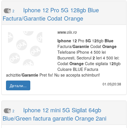
Iphone 12 Pro 5G 128gb Blue
2
Factura/Garantie Codat Orange
www.olx.ro
Iphone
1
2
Pro
5G
1
2
8gb
Blue
Factura/
Garantie
Codat
Orange
Telefoane iPhone 4 500 lei
Bucuresti, Sectorul
2
Ieri 4 500 lei:
Codat
Orange
Cutie sigilata 1
2
8gb
Culoare BLUE Factura
achizitie/
Garantie
Pret fix! Nu se accepta schimburi!
01.05|20:38
Детали...
Iphone 12 mini 5G Sigilat 64gb
2
Blue/Green factura garantie Orange 2ani