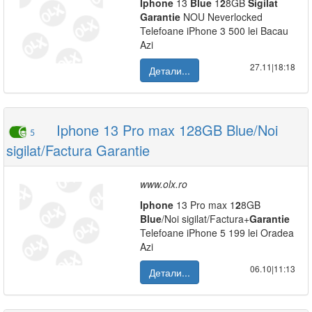
Iphone
13
Blue
1
2
8GB
Sigilat
Garantie
NOU Neverlocked
Telefoane iPhone 3 500 lei Bacau
Azi
27.11|18:18
Детали...
Iphone 13 Pro max 128GB Blue/Noi
5
sigilat/Factura Garantie
www.olx.ro
Iphone
13 Pro max 1
2
8GB
Blue
/Noi sigilat/Factura+
Garantie
Telefoane iPhone 5 199 lei Oradea
Azi
06.10|11:13
Детали...