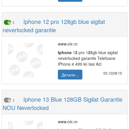
Iphone 12 pro 128gb blue sigilat
5
neverlocked garantie
www.olx.ro
Iphone
1
2
pro 1
2
8gb blue sigilat
neverlocked garantie Telefoane
iPhone 4 499 lei Iasi Azi
05.12|08:15
Детали...
Iphone 13 Blue 128GB Sigilat Garantie
2
NOU Neverlocked
www.olx.ro