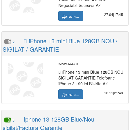
Negociabil Suceava Azi
27.04|17:45
Детали...
 iPhone 13 mini Blue 128GB NOU /
2
SIGILAT / GARANTIE
www.olx.ro
 iPhone 13 mini
Blue
1
2
8GB NOU
SIGILAT GARANTIE Telefoane
iPhone 3 199 lei Bistrita Azi
16.11|21:43
Детали...
Iphone 13 128GB Blue/Nou
5
sigilat/Factura Garantie