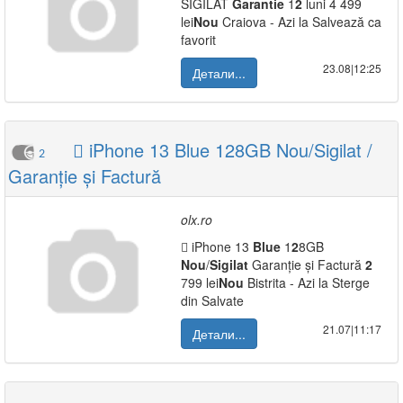
SIGILAT
Garantie
1
2
luni 4 499
lei
Nou
Craiova - Azi la Salvează ca
favorit
23.08|12:25
Детали...
 iPhone 13 Blue 128GB Nou/Sigilat /
2
Garanție și Factură
olx.ro
 iPhone 13
Blue
1
2
8GB
Nou
/
Sigilat
Garanție și Factură
2
799 lei
Nou
Bistrita - Azi la Sterge
din Salvate
21.07|11:17
Детали...