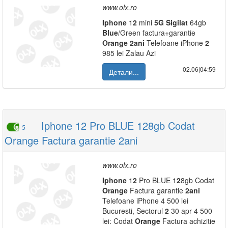
www.olx.ro
Iphone
1
2
mini
5G
Sigilat
64gb
Blue
/Green factura+garantie
Orange
2
ani
Telefoane iPhone
2
985 lei Zalau Azi
02.06|04:59
Детали...
Iphone 12 Pro BLUE 128gb Codat
5
Orange Factura garantie 2ani
www.olx.ro
Iphone
1
2
Pro BLUE 1
2
8gb Codat
Orange
Factura garantie
2
ani
Telefoane iPhone 4 500 lei
Bucuresti, Sectorul
2
30 apr 4 500
lei: Codat
Orange
Factura achizitie