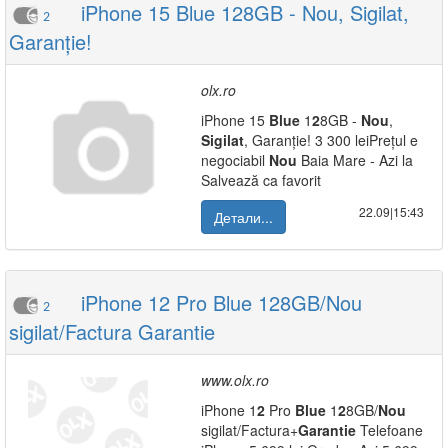
iPhone 15 Blue 128GB - Nou, Sigilat,
2
Garanție!
olx.ro
iPhone 15
Blue
1
2
8GB -
Nou
,
Sigilat
, Garanție! 3 300 leiPrețul e
negociabil
Nou
Baia Mare - Azi la
Salvează ca favorit
22.09|15:43
Детали...
iPhone 12 Pro Blue 128GB/Nou
2
sigilat/Factura Garantie
www.olx.ro
iPhone 1
2
Pro
Blue
1
2
8GB/
Nou
sigilat/Factura+
Garantie
Telefoane