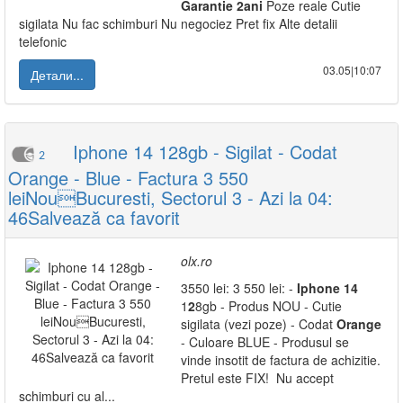
Garantie
2
ani
Poze reale Cutie
sigilata Nu fac schimburi Nu negociez Pret fix Alte detalii
telefonic
03.05|10:07
Детали...
Iphone 14 128gb - Sigilat - Codat
2
Orange - Blue - Factura 3 550
leiNouBucuresti, Sectorul 3 - Azi la 04:
46Salvează ca favorit
olx.ro
3550 lei: 3 550 lei: -
Iphone
14
1
2
8gb - Produs NOU - Cutie
sigilata (vezi poze) - Codat
Orange
- Culoare BLUE - Produsul se
vinde insotit de factura de achizitie.
Pretul este FIX! Nu accept
schimburi cu al...