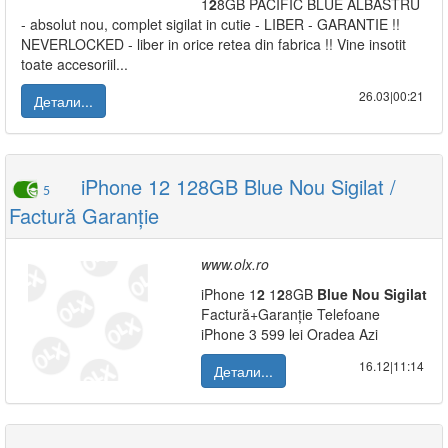
1
2
8GB PACIFIC BLUE ALBASTRU
- absolut nou, complet sigilat in cutie - LIBER - GARANTIE !!
NEVERLOCKED - liber in orice retea din fabrica !! Vine insotit
toate accesoriil...
26.03|00:21
Детали...
iPhone 12 128GB Blue Nou Sigilat /
5
Factură Garanție
www.olx.ro
iPhone 1
2
1
2
8GB
Blue
Nou
Sigilat
Factură+Garanție Telefoane
iPhone 3 599 lei Oradea Azi
16.12|11:14
Детали...