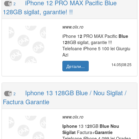
iPhone 12 PRO MAX Pacific Blue
2
128GB sigilat, garantie! !!
www.olx.ro
iPhone 1
2
PRO MAX Pacific
Blue
1
2
8GB sigilat, garantie !!!
Telefoane iPhone 5 100 lei Giurgiu
Azi
14.05|08:25
Детали...
Iphone 13 128GB Blue / Nou Sigilat /
2
Factura Garantie
www.olx.ro
Iphone
13 1
2
8GB
Blue
Nou
Sigilat
Factura+
Garantie
Telefoane iPhone 4 099 lei Oradea