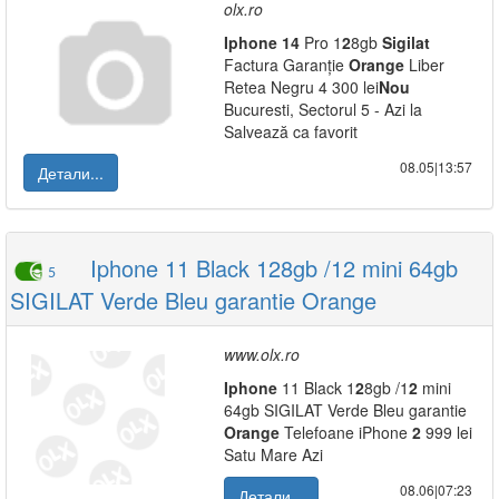
olx.ro
Iphone
14
Pro 1
2
8gb
Sigilat
Factura Garanție
Orange
Liber
Retea Negru 4 300 lei
Nou
Bucuresti, Sectorul 5 - Azi la
Salvează ca favorit
08.05|13:57
Детали...
Iphone 11 Black 128gb /12 mini 64gb
5
SIGILAT Verde Bleu garantie Orange
www.olx.ro
Iphone
11 Black 1
2
8gb /1
2
mini
64gb SIGILAT Verde Bleu garantie
Orange
Telefoane iPhone
2
999 lei
Satu Mare Azi
08.06|07:23
Детали...