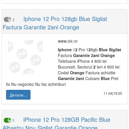
Iphone 12 Pro 128gb Blue Sigilat
2
Factura Garantie 2ani Orange
www.olx.ro
Iphone
1
2
Pro 1
2
8gb
Blue
Sigilat
Factura
Garantie
2
ani
Orange
Telefoane iPhone 4 800 lei
Bucuresti, Sectorul
2
Ieri 4 800 lei:
Codat
Orange
Factura achizitie
Garantie
2
ani
Culoare
Blue
Pret
fix Nu negociez Nu fac schimburi
11.04|19:25
Детали...
iPhone 12 Pro 128GB Pacific Blue
5
Albastru Nou Sigilat Garantie Orange