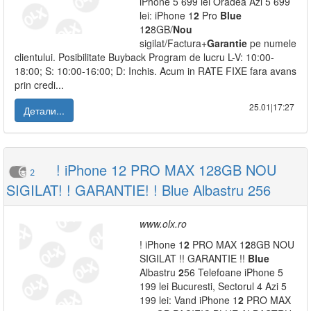
iPhone 5 699 lei Oradea Azi 5 699
lei: iPhone 1
2
Pro
Blue
1
2
8GB/
Nou
sigilat/Factura+
Garantie
pe numele
clientului. Posibilitate Buyback Program de lucru L-V: 10:00-
18:00; S: 10:00-16:00; D: Inchis. Acum in RATE FIXE fara avans
prin credi...
25.01|17:27
Детали...
! iPhone 12 PRO MAX 128GB NOU
2
SIGILAT! ! GARANTIE! ! Blue Albastru 256
www.olx.ro
! iPhone 1
2
PRO MAX 1
2
8GB NOU
SIGILAT !! GARANTIE !!
Blue
Albastru
2
56 Telefoane iPhone 5
199 lei Bucuresti, Sectorul 4 Azi 5
199 lei: Vand iPhone 1
2
PRO MAX