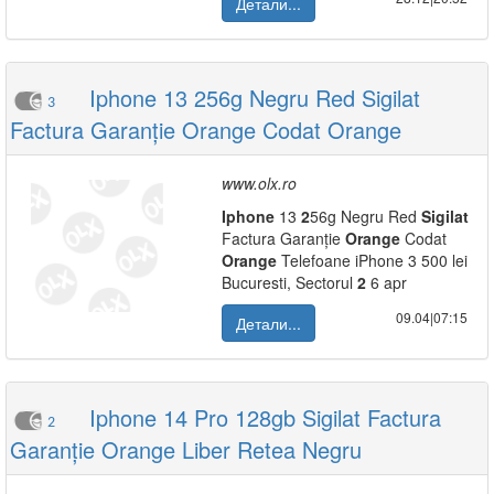
Детали...
Iphone 13 256g Negru Red Sigilat
3
Factura Garanție Orange Codat Orange
www.olx.ro
Iphone
13
2
56g Negru Red
Sigilat
Factura Garanție
Orange
Codat
Orange
Telefoane iPhone 3 500 lei
Bucuresti, Sectorul
2
6 apr
09.04|07:15
Детали...
Iphone 14 Pro 128gb Sigilat Factura
2
Garanție Orange Liber Retea Negru