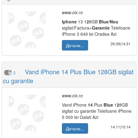
www.olx.ro
Iphone
13 1
2
8GB
Blue
/
Nou
sigilat/Factura+
Garantie
Telefoane
iPhone 3 649 lei Oradea Azi
26.09|14:31
Детали...
Vand iPhone 14 Plus Blue 128GB sigilat
2
cu garantie
www.olx.ro
Vand iPhone
14
Plus
Blue
1
2
8GB
sigilat cu garantie Telefoane iPhone
5 000 lei Galati Azi
14.11|10:14
Детали...