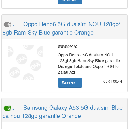
Oppo Reno6 5G dualsim NOU 128gb/
2
8gb Ram Sky Blue garantie Orange
www.olx.ro
Oppo Reno6
5G
dualsim NOU
1
2
8gb8gb Ram Sky
Blue
garantie
Orange
Telefoane Oppo 1 694 lei
Zalau Azi
05.01|06:44
Детали...
Samsung Galaxy A53 5G dualsim Blue
5
ca nou 128gb garantie Orange