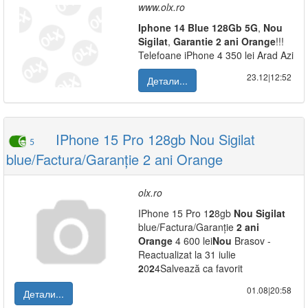
www.olx.ro
Iphone
14
Blue
1
2
8Gb
5G
,
Nou
Sigilat
,
Garantie
2
ani
Orange
!!!
Telefoane iPhone 4 350 lei Arad Azi
23.12|12:52
Детали...
IPhone 15 Pro 128gb Nou Sigilat
5
blue/Factura/Garanție 2 ani Orange
olx.ro
IPhone 15 Pro 1
2
8gb
Nou
Sigilat
blue/Factura/Garanție
2
ani
Orange
4 600 lei
Nou
Brasov -
Reactualizat la 31 iulie
2
0
2
4Salvează ca favorit
01.08|20:58
Детали...