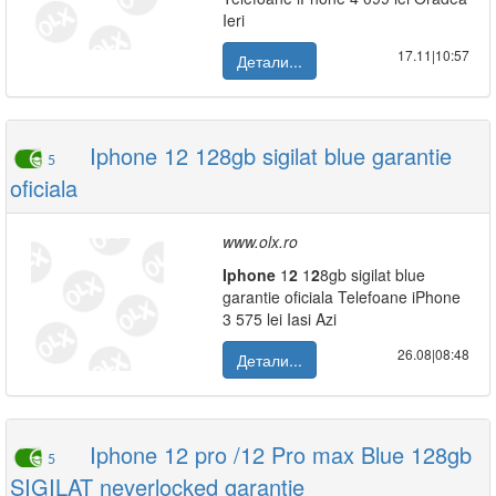
Ieri
17.11|10:57
Детали...
Iphone 12 128gb sigilat blue garantie
5
oficiala
www.olx.ro
Iphone
1
2
1
2
8gb sigilat blue
garantie oficiala Telefoane iPhone
3 575 lei Iasi Azi
26.08|08:48
Детали...
Iphone 12 pro /12 Pro max Blue 128gb
5
SIGILAT neverlocked garantie