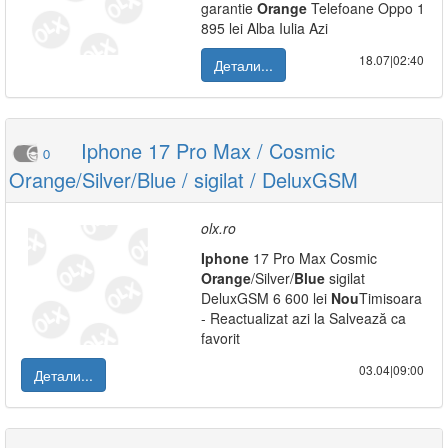
garantie
Orange
Telefoane Oppo 1
895 lei Alba Iulia Azi
18.07|02:40
Детали...
Iphone 17 Pro Max / Cosmic
0
Orange/Silver/Blue / sigilat / DeluxGSM
olx.ro
Iphone
17 Pro Max Cosmic
Orange
/Silver/
Blue
sigilat
DeluxGSM 6 600 lei
Nou
Timisoara
- Reactualizat azi la Salvează ca
favorit
03.04|09:00
Детали...