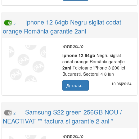
Iphone 12 64gb Negru sigilat codat
5
orange România garanție 2ani
www.olx.ro
Iphone
12
64gb
Negru sigilat
codat orange România garanție
2ani
Telefoane iPhone 3 200 lei
Bucuresti, Sectorul 4 8 iun
10.06|20:34
Детали...
Samsung S22 green 256GB NOU /
2
NEACTIVAT ** factura si garantie 2 ani *
www.olx.ro