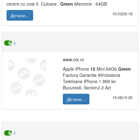
cerere cu cost 0. Culoare :
Green
Memorie : 64GB
10.03|00:18
Детали...
5
www.olx.ro
Apple iPhone
12
Mini 64Gb
Green
Factura Garantie 99%bateria
Telefoane iPhone 1 999 lei
Bucuresti, Sectorul 2 Azi
19.08|10:26
Детали...
5