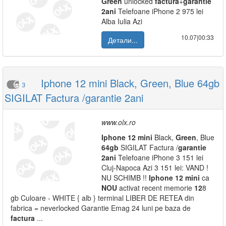
Green
unlocked
factura
+
garantie
2ani
Telefoane iPhone 2 975 lei
Alba Iulia Azi
10.07|00:33
Детали...
Iphone 12 mini Black, Green, Blue 64gb
3
SIGILAT Factura /garantie 2ani
www.olx.ro
Iphone
12
mini
Black,
Green
, Blue
64gb
SIGILAT Factura /
garantie
2ani
Telefoane iPhone 3 151 lei
Cluj-Napoca Azi 3 151 lei: VAND !
NU SCHIMB !!
Iphone
12
mini
ca
NOU
activat recent memorie
12
8
gb Culoare - WHITE { alb } terminal LIBER DE RETEA din
fabrica = neverlocked Garantie Emag 24 luni pe baza de
factura
...