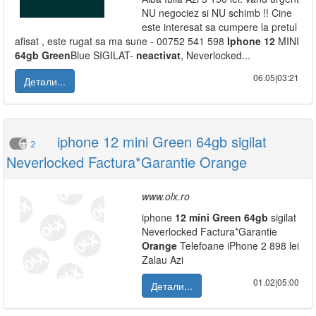
NU negociez si NU schimb !! Cine
este interesat sa cumpere la pretul
afisat , este rugat sa ma sune - 00752 541 598
Iphone
12
MINI
64gb
Green
Blue SIGILAT-
neactivat
, Neverlocked...
06.05|03:21
Детали...
iphone 12 mini Green 64gb sigilat
2
Neverlocked Factura*Garantie Orange
www.olx.ro
iphone
12
mini
Green
64gb
sigilat
Neverlocked Factura*Garantie
Orange
Telefoane iPhone 2 898 lei
Zalau Azi
01.02|05:00
Детали...