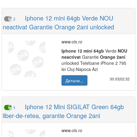
Iphone 12 mini 64gb Verde NOU
2
neactivat Garantie Orange 2ani unlocked
www.olx.ro
Iphone
12
mini
64gb
Verde
NOU
neactivat
Garantie
Orange
2ani
unlocked Telefoane iPhone 2 795
lei Cluj-Napoca Azi
30.03|02:32
Детали...
Iphone 12 Mini SIGILAT Green 64gb
5
liber-de-retea, garantie Orange 2ani
www.olx.ro