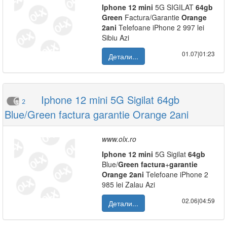
Iphone
12
mini
5G SIGILAT
64gb
Green
Factura/Garantie
Orange
2ani
Telefoane iPhone 2 997 lei
Sibiu Azi
01.07|01:23
Детали...
Iphone 12 mini 5G Sigilat 64gb
2
Blue/Green factura garantie Orange 2ani
www.olx.ro
Iphone
12
mini
5G Sigilat
64gb
Blue/
Green
factura
+
garantie
Orange
2ani
Telefoane iPhone 2
985 lei Zalau Azi
02.06|04:59
Детали...