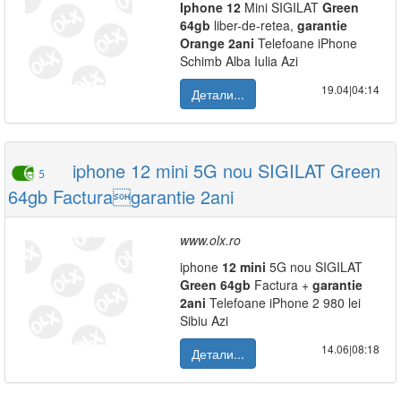
Iphone
12
Mini SIGILAT
Green
64gb
liber-de-retea,
garantie
Orange
2ani
Telefoane iPhone
Schimb Alba Iulia Azi
19.04|04:14
Детали...
iphone 12 mini 5G nou SIGILAT Green
5
64gb Facturagarantie 2ani
www.olx.ro
iphone
12
mini
5G nou SIGILAT
Green
64gb
Factura +
garantie
2ani
Telefoane iPhone 2 980 lei
Sibiu Azi
14.06|08:18
Детали...