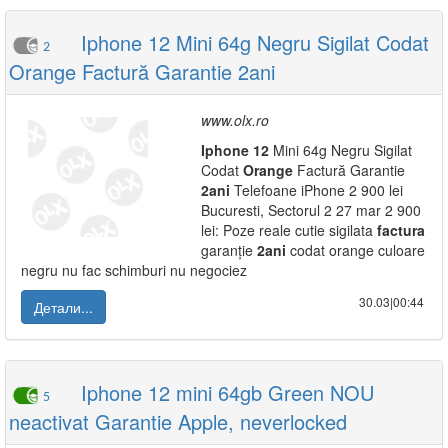
Iphone 12 Mini 64g Negru Sigilat Codat
2
Orange Factură Garantie 2ani
www.olx.ro
Iphone
12
Mini 64g Negru Sigilat
Codat
Orange
Factură Garantie
2ani
Telefoane iPhone 2 900 lei
Bucuresti, Sectorul 2 27 mar 2 900
lei: Poze reale cutie sigilata
factura
garanție
2ani
codat orange culoare
negru nu fac schimburi nu negociez
30.03|00:44
Детали...
Iphone 12 mini 64gb Green NOU
5
neactivat Garantie Apple, neverlocked