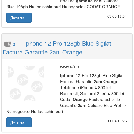
Factura
garantie
2ani
Culoare
Blue
12
8gb Nu fac schimburi Nu negociez CODAT ORANGE
03.05|18:54
Детали...
Iphone 12 Pro 128gb Blue Sigilat
2
Factura Garantie 2ani Orange
www.olx.ro
Iphone
12
Pro
12
8gb Blue Sigilat
Factura Garantie
2ani
Orange
Telefoane iPhone 4 800 lei
Bucuresti, Sectorul 2 Ieri 4 800 lei:
Codat
Orange
Factura achizitie
Garantie
2ani
Culoare Blue Pret fix
Nu negociez Nu fac schimburi
11.04|19:25
Детали...