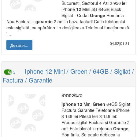
Bucuresti, Sectorul 4 Azi 2 950 lei:
iPhone
12
Mini 5G 64GB Black -
Sigilat - Codat
Orange
România -
Nou Factura +
garantie
2 ani in baza facturii Cutia telefonului
este sigilată, cumpărătorul o desigileaza Telefonul funcționează
i...
04.02|01:31
Детали...
Iphone 12 Mini / Green / 64GB / Sigilat /
5
Factura / Garantie
www.olx.ro
Iphone
12
Mini
Green
64GB Sigilat
Factura Garantie Telefoane iPhone
3 149 lei Pitesti Ieri 3 149 lei:
Produs sigilat Factura și Garantie 2
ani! Este blocat in rețeaua
Orange
România. Se poate debloca la