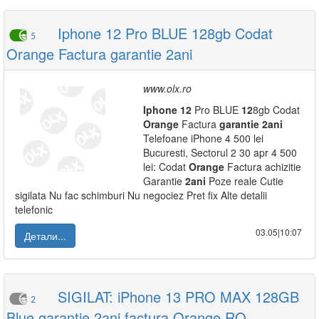
Iphone 12 Pro BLUE 128gb Codat
5
Orange Factura garantie 2ani
www.olx.ro
Iphone
12
Pro BLUE
12
8gb Codat
Orange
Factura
garantie
2ani
Telefoane iPhone 4 500 lei
Bucuresti, Sectorul 2 30 apr 4 500
lei: Codat
Orange
Factura achizitie
Garantie
2ani
Poze reale Cutie
sigilata Nu fac schimburi Nu negociez Pret fix Alte detalii
telefonic
03.05|10:07
Детали...
SIGILAT: iPhone 13 PRO MAX 128GB
2
Blue garanție 2ani factura Orange RO