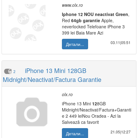
www.olx.ro
Iphone
12
NOU
neactivat
Green
,
Red
64gb
garantie
Apple,
neverlocked Telefoane iPhone 3
399 lei Baia Mare Azi
03.11|05:51
Детали...
iPhone 13 Mini 128GB
2
Midnight/Neactivat/Factura Garantie
olx.ro
iPhone 13 Mini
12
8GB
Midnight/Neactivat/Factura+Garanti
e 2 449 leiNou Oradea - Azi la
Salvează ca favorit
21.05|12:27
Детали...