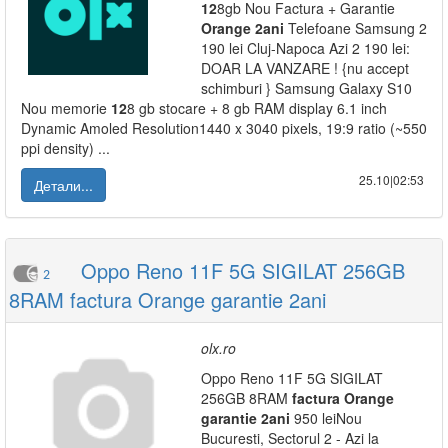
12
8gb Nou Factura + Garantie
Orange
2ani
Telefoane Samsung 2
190 lei Cluj-Napoca Azi 2 190 lei:
DOAR LA VANZARE ! {nu accept
schimburi } Samsung Galaxy S10
Nou memorie
12
8 gb stocare + 8 gb RAM display 6.1 inch
Dynamic Amoled Resolution1440 x 3040 pixels, 19:9 ratio (~550
ppi density) ...
25.10|02:53
Детали...
Oppo Reno 11F 5G SIGILAT 256GB
2
8RAM factura Orange garantie 2ani
olx.ro
Oppo Reno 11F 5G SIGILAT
256GB 8RAM
factura
Orange
garantie
2ani
950 leiNou
Bucuresti, Sectorul 2 - Azi la