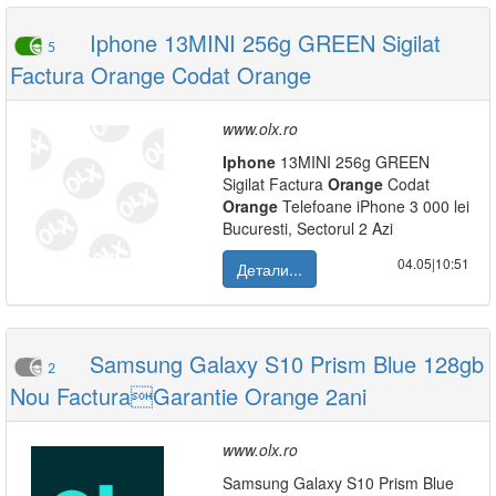
Iphone 13MINI 256g GREEN Sigilat
5
Factura Orange Codat Orange
www.olx.ro
Iphone
13MINI 256g GREEN
Sigilat Factura
Orange
Codat
Orange
Telefoane iPhone 3 000 lei
Bucuresti, Sectorul 2 Azi
04.05|10:51
Детали...
Samsung Galaxy S10 Prism Blue 128gb
2
Nou FacturaGarantie Orange 2ani
www.olx.ro
Samsung Galaxy S10 Prism Blue