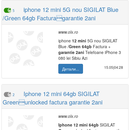
iphone 12 mini 5G nou SIGILAT Blue
5
/Green 64gb Facturagarantie 2ani
www.olx.ro
iphone
12
mini
5G nou SIGILAT
Blue /
Green
64gb
Factura +
garantie
2ani
Telefoane iPhone 3
080 lei Sibiu Azi
15.05|04:28
Детали...
Iphone 12 mini 64gb SIGILAT
2
Greenunlocked factura garantie 2ani
www.olx.ro
Iphone
12
mini
64gb
SIGILAT