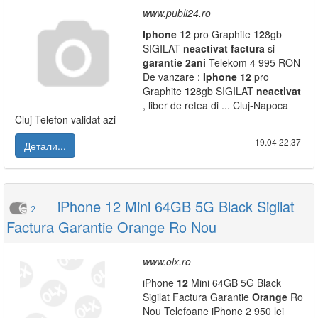
www.publi24.ro
Iphone
12
pro Graphite
12
8gb
SIGILAT
neactivat
factura
si
garantie
2ani
Telekom 4 995 RON
De vanzare :
Iphone
12
pro
Graphite
12
8gb SIGILAT
neactivat
, liber de retea di ... Cluj-Napoca
Cluj Telefon validat azi
19.04|22:37
Детали...
iPhone 12 Mini 64GB 5G Black Sigilat
2
Factura Garantie Orange Ro Nou
www.olx.ro
iPhone
12
Mini 64GB 5G Black
Sigilat Factura Garantie
Orange
Ro
Nou Telefoane iPhone 2 950 lei