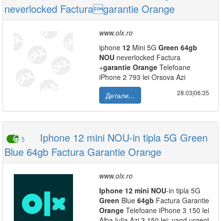
neverlocked Facturagarantie Orange
www.olx.ro
iphone
12
Mini 5G
Green
64gb
NOU
neverlocked Factura
+
garantie
Orange
Telefoane
iPhone 2 793 lei Orsova Azi
28.03|06:35
Детали...
Iphone 12 mini NOU-in tipla 5G Green
5
Blue 64gb Factura Garantie Orange
www.olx.ro
Iphone
12
mini
NOU
-in tipla 5G
Green
Blue
64gb
Factura Garantie
Orange
Telefoane iPhone 3 150 lei
Alba Iulia Azi 3 150 lei: vand urgent