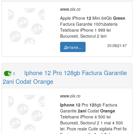
www.olx.ro
Apple iPhone
12
Mini 64Gb
Green
Factura Garantie 100%bateria
Telefoane iPhone 1 999 lei
Bucuresti, Sectorul 2 Ieri
20.08|21:47
Детали...
Iphone 12 Pro 128gb Factura Garantie
5
2ani Codat Orange
www.olx.ro
Iphone
12
Pro
12
8gb Factura
Garantie
2ani
Codat
Orange
Telefoane iPhone 4 500 lei
Bucuresti, Sectorul 2 1 mai 4 500
lei: Poze reale Cutie sigilata Pret fix