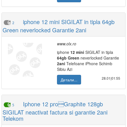
iphone 12 mini SIGILAT in tipla 64gb
2
Green neverlocked Garantie 2ani
www.olx.ro
iphone
12
mini
SIGILAT in tipla
64gb
Green
neverlocked Garantie
2ani
Telefoane iPhone Schimb
Sibiu Azi
28.01|01:55
Детали...
Iphone 12 proGraphite 128gb
5
SIGILAT neactivat factura si garantie 2ani
Telekom