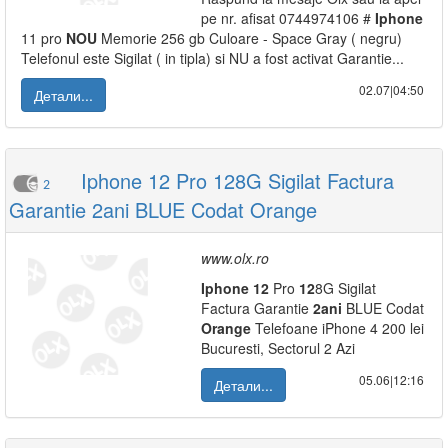
pe nr. afisat 0744974106 #
Iphone
11 pro
NOU
Memorie 256 gb Culoare - Space Gray ( negru)
Telefonul este Sigilat ( in tipla) si NU a fost activat Garantie...
02.07|04:50
Детали...
Iphone 12 Pro 128G Sigilat Factura
2
Garantie 2ani BLUE Codat Orange
www.olx.ro
Iphone
12
Pro
12
8G Sigilat
Factura Garantie
2ani
BLUE Codat
Orange
Telefoane iPhone 4 200 lei
Bucuresti, Sectorul 2 Azi
05.06|12:16
Детали...