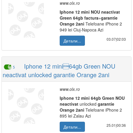
www.olx.ro
Iphone
12
mini
NOU
neactivat
Green
64gb
factura
+
garantie
Orange
2ani
Telefoane iPhone 2
949 lei Cluj-Napoca Azi
03.07|02:03
Детали...
Iphone 12 mini64gb Green NOU
5
neactivat unlocked garantie Orange 2ani
www.olx.ro
Iphone
12
mini
64gb
Green
NOU
neactivat
unlocked
garantie
Orange
2ani
Telefoane iPhone 2
895 lei Zalau Azi
25.01|00:36
Детали...