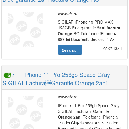
www.olx.ro
SIGILAT: iPhone 13 PRO MAX
12
8GB Blue garanție
2ani
factura
Orange
RO Telefoane iPhone 4
999 lei Bucuresti, Sectorul 4 Azi
05.07|13:41
Детали...
IPhone 11 Pro 256gb Space Gray
5
SIGILAT FacturaGarantie Orange 2ani
www.olx.ro
IPhone 11 Pro 256gb Space Gray
SIGILAT Factura + Garantie
Orange
2ani
Telefoane iPhone 5
196 lei Cluj-Napoca Azi 5 196 lei:
Raspund la mesaje Olx sau la apel