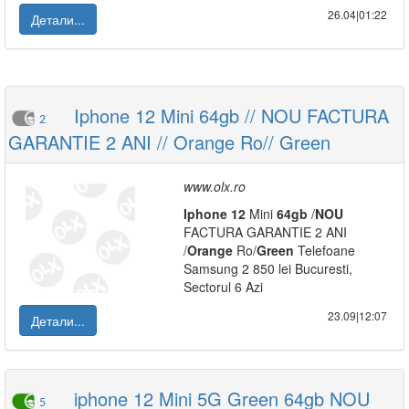
26.04|01:22
Детали...
Iphone 12 Mini 64gb // NOU FACTURA
2
GARANTIE 2 ANI // Orange Ro// Green
www.olx.ro
Iphone
12
Mini
64gb
/
NOU
FACTURA GARANTIE 2 ANI
/
Orange
Ro/
Green
Telefoane
Samsung 2 850 lei Bucuresti,
Sectorul 6 Azi
23.09|12:07
Детали...
iphone 12 Mini 5G Green 64gb NOU
5