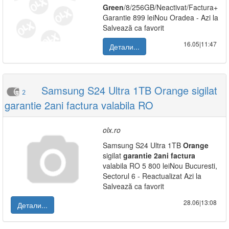
Green
/8/256GB/Neactivat/Factura+
Garantie 899 leiNou Oradea - Azi la
Salvează ca favorit
16.05|11:47
Детали...
Samsung S24 Ultra 1TB Orange sigilat
2
garantie 2ani factura valabila RO
olx.ro
Samsung S24 Ultra 1TB
Orange
sigilat
garantie
2ani
factura
valabila RO 5 800 leiNou Bucuresti,
Sectorul 6 - Reactualizat Azi la
Salvează ca favorit
28.06|13:08
Детали...