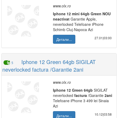
www.olx.ro
Iphone
12
mini
64gb
Green
NOU
neactivat
Garantie Apple,
neverlocked Telefoane iPhone
Schimb Cluj-Napoca Azi
27.01|03:00
Детали...
Iphone 12 Green 64gb SIGILAT
5
neverlocked factura /Garantie 2ani
www.olx.ro
Iphone
12
Green
64gb
SIGILAT
neverlocked
factura
/Garantie
2ani
Telefoane iPhone 3 499 lei Sinaia
Azi
10.12|03:58
Детали...