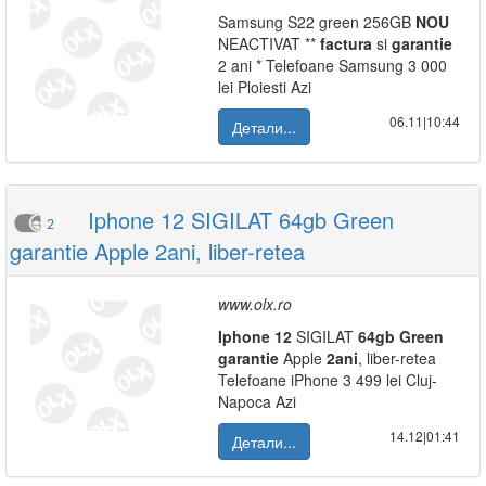
Samsung S22 green 256GB
NOU
NEACTIVAT **
factura
si
garantie
2 ani * Telefoane Samsung 3 000
lei Ploiesti Azi
06.11|10:44
Детали...
Iphone 12 SIGILAT 64gb Green
2
garantie Apple 2ani, liber-retea
www.olx.ro
Iphone
12
SIGILAT
64gb
Green
garantie
Apple
2ani
, liber-retea
Telefoane iPhone 3 499 lei Cluj-
Napoca Azi
14.12|01:41
Детали...