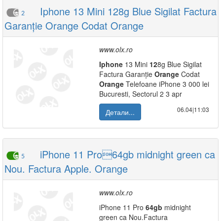
Iphone 13 Mini 128g Blue Sigilat Factura
2
Garanție Orange Codat Orange
www.olx.ro
Iphone
13 Mini
12
8g Blue Sigilat
Factura Garanție
Orange
Codat
Orange
Telefoane iPhone 3 000 lei
Bucuresti, Sectorul 2 3 apr
06.04|11:03
Детали...
iPhone 11 Pro64gb midnight green ca
5
Nou. Factura Apple. Orange
www.olx.ro
iPhone 11 Pro
64gb
midnight
green ca Nou.Factura