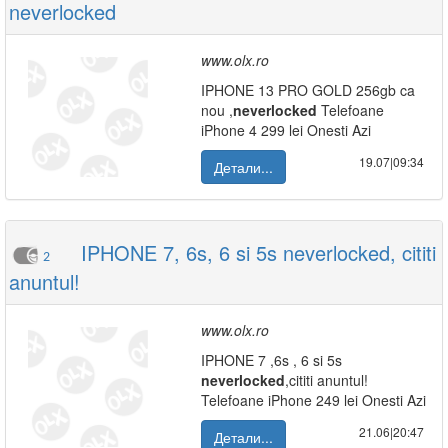
neverlocked
www.olx.ro
IPHONE 13 PRO GOLD 256gb ca
nou ,
neverlocked
Telefoane
iPhone 4 299 lei Onesti Azi
19.07|09:34
Детали...
IPHONE 7, 6s, 6 si 5s neverlocked, cititi
2
anuntul!
www.olx.ro
IPHONE 7 ,6s , 6 si 5s
neverlocked
,cititi anuntul!
Telefoane iPhone 249 lei Onesti Azi
21.06|20:47
Детали...