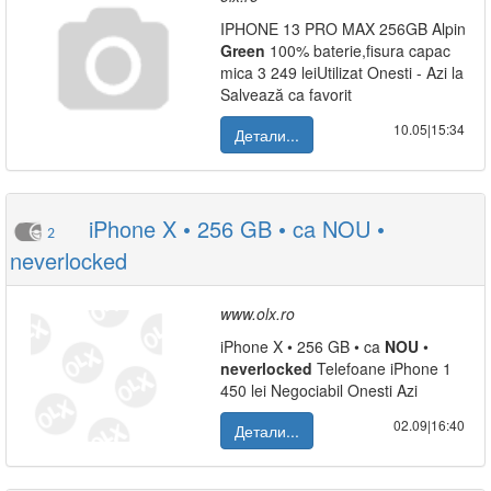
IPHONE 13 PRO MAX 256GB Alpin
Green
100% baterie,fisura capac
mica 3 249 leiUtilizat Onesti - Azi la
Salvează ca favorit
10.05|15:34
Детали...
iPhone X • 256 GB • ca NOU •
2
neverlocked
www.olx.ro
iPhone X • 256 GB • ca
NOU
•
neverlocked
Telefoane iPhone 1
450 lei Negociabil Onesti Azi
02.09|16:40
Детали...