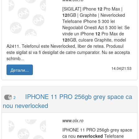
[SIGILAT] iPhone
12
Pro Max |
12
8GB | Graphite | Neverlocked
Telefoane iPhone 5 300 lei
Negociabil Onesti Azi 5 300 lei: Se
vinde un iPhone
12
Pro Max de
12
8GB, culoare Graphite, model
A2411. Telefonul este Neverlocked, liber de retea. Produsul
este sigilat si va fi desigilat de catre cumparator. Nu se accepta
schimb...
14.04|21:53
Детали...
IPHONE 11 PRO 256gb grey space ca
2
nou neverlocked
www.olx.ro
IPHONE 11 PRO 256gb grey space
ca nou
neverlocked
Telefoane