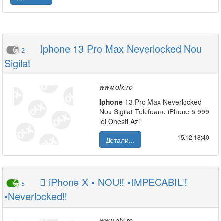
Iphone 13 Pro Max Neverlocked Nou
2
Sigilat
www.olx.ro
Iphone
13 Pro Max Neverlocked
Nou Sigilat Telefoane iPhone 5 999
lei Onesti Azi
15.12|18:40
Детали...
 iPhone X • NOU‼️ •IMPECABIL‼️
5
•Neverlocked‼️
www.olx.ro