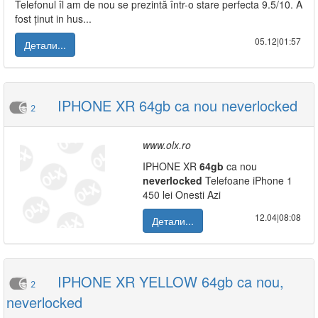
Telefonul îl am de nou se prezintă într-o stare perfecta 9.5/10. A
fost ținut in hus...
05.12|01:57
Детали...
IPHONE XR 64gb ca nou neverlocked
2
www.olx.ro
IPHONE XR
64gb
ca nou
neverlocked
Telefoane iPhone 1
450 lei Onesti Azi
12.04|08:08
Детали...
IPHONE XR YELLOW 64gb ca nou,
2
neverlocked