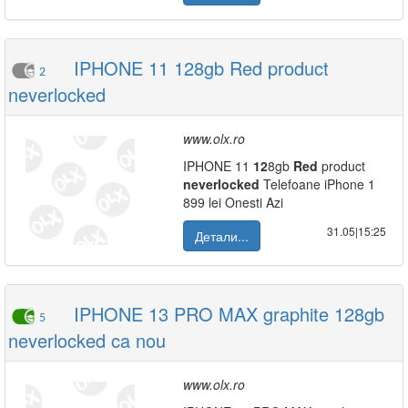
IPHONE 11 128gb Red product
2
neverlocked
www.olx.ro
IPHONE 11
12
8gb
Red
product
neverlocked
Telefoane iPhone 1
899 lei Onesti Azi
31.05|15:25
Детали...
IPHONE 13 PRO MAX graphite 128gb
5
neverlocked ca nou
www.olx.ro