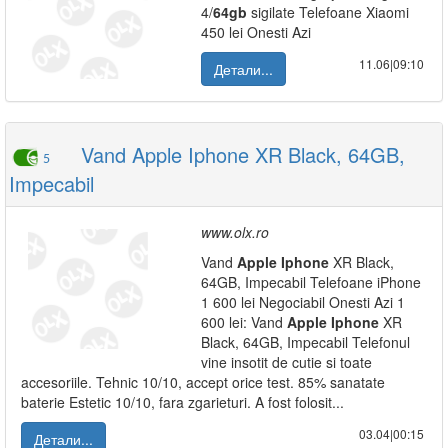
4/
64gb
sigilate Telefoane Xiaomi
450 lei Onesti Azi
11.06|09:10
Детали...
Vand Apple Iphone XR Black, 64GB,
5
Impecabil
www.olx.ro
Vand
Apple
Iphone
XR Black,
64GB, Impecabil Telefoane iPhone
1 600 lei Negociabil Onesti Azi 1
600 lei: Vand
Apple
Iphone
XR
Black, 64GB, Impecabil Telefonul
vine insotit de cutie si toate
accesoriile. Tehnic 10/10, accept orice test. 85% sanatate
baterie Estetic 10/10, fara zgarieturi. A fost folosit...
03.04|00:15
Детали...