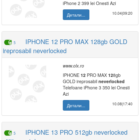
iPhone 2 399 lei Onesti Azi
10.04|09:20
Детали...
IPHONE 12 PRO MAX 128gb GOLD
5
ireprosabil neverlocked
www.olx.ro
IPHONE
12
PRO MAX
12
8gb
GOLD ireprosabil
neverlocked
Telefoane iPhone 3 350 lei Onesti
Azi
10.08|17:40
Детали...
IPHONE 13 PRO 512gb neverlocked
5