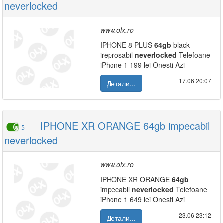
neverlocked
www.olx.ro
IPHONE 8 PLUS
64gb
black
ireprosabil
neverlocked
Telefoane
iPhone 1 199 lei Onesti Azi
17.06|20:07
Детали...
IPHONE XR ORANGE 64gb impecabil
5
neverlocked
www.olx.ro
IPHONE XR ORANGE
64gb
impecabil
neverlocked
Telefoane
iPhone 1 649 lei Onesti Azi
23.06|23:12
Детали...