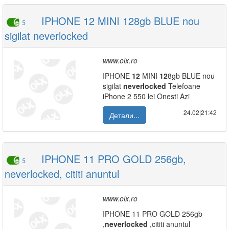
IPHONE 12 MINI 128gb BLUE nou
5
sigilat neverlocked
www.olx.ro
IPHONE
12
MINI
12
8gb BLUE nou
sigilat
neverlocked
Telefoane
iPhone 2 550 lei Onesti Azi
24.02|21:42
Детали...
IPHONE 11 PRO GOLD 256gb,
5
neverlocked, cititi anuntul
www.olx.ro
IPHONE 11 PRO GOLD 256gb
,
neverlocked
,cititi anuntul