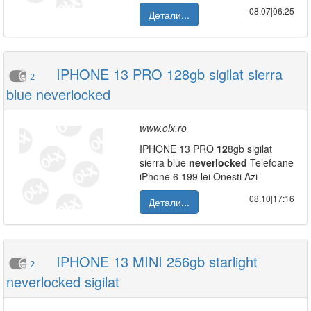
08.07|06:25
Детали...
IPHONE 13 PRO 128gb sigilat sierra
2
blue neverlocked
www.olx.ro
IPHONE 13 PRO
12
8gb sigilat
sierra blue
neverlocked
Telefoane
iPhone 6 199 lei Onesti Azi
08.10|17:16
Детали...
IPHONE 13 MINI 256gb starlight
2
neverlocked sigilat