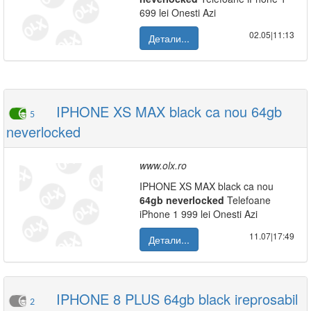
699 lei Onesti Azi
02.05|11:13
Детали...
IPHONE XS MAX black ca nou 64gb
5
neverlocked
www.olx.ro
IPHONE XS MAX black ca nou
64gb
neverlocked
Telefoane
iPhone 1 999 lei Onesti Azi
11.07|17:49
Детали...
IPHONE 8 PLUS 64gb black ireprosabil
2