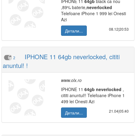
IPHONE 11
64gb
black ca nou
,89% baterie,
neverlocked
Telefoane iPhone 1 999 lei Onesti
Azi
08.12|20:53
Детали...
IPHONE 11 64gb neverlocked, cititi
2
anuntul! !
www.olx.ro
IPHONE 11
64gb
neverlocked
,
cititi anuntul!! Telefoane iPhone 1
499 lei Onesti Azi
21.04|05:40
Детали...