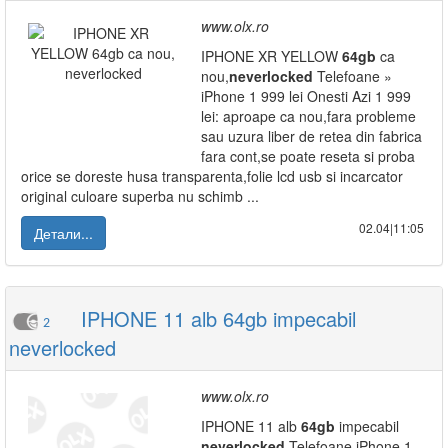
www.olx.ro
IPHONE XR YELLOW
64gb
ca
nou,
neverlocked
Telefoane »
iPhone 1 999 lei Onesti Azi 1 999
lei: aproape ca nou,fara probleme
sau uzura liber de retea din fabrica
fara cont,se poate reseta si proba
orice se doreste husa transparenta,folie lcd usb si incarcator
original culoare superba nu schimb ...
02.04|11:05
Детали...
IPHONE 11 alb 64gb impecabil
2
neverlocked
www.olx.ro
IPHONE 11 alb
64gb
impecabil
neverlocked
Telefoane iPhone 1