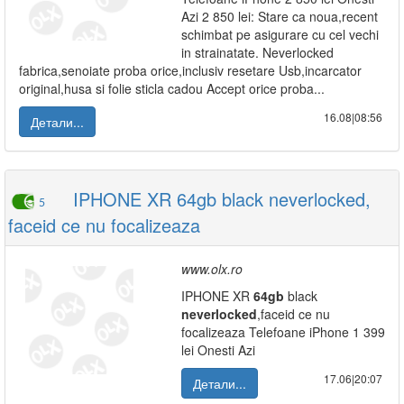
Azi 2 850 lei: Stare ca noua,recent
schimbat pe asigurare cu cel vechi
in strainatate. Neverlocked
fabrica,senoiate proba orice,inclusiv resetare Usb,incarcator
original,husa si folie sticla cadou Accept orice proba...
16.08|08:56
Детали...
IPHONE XR 64gb black neverlocked,
5
faceid ce nu focalizeaza
www.olx.ro
IPHONE XR
64gb
black
neverlocked
,faceid ce nu
focalizeaza Telefoane iPhone 1 399
lei Onesti Azi
17.06|20:07
Детали...