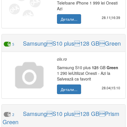
Telefoane iPhone 1 999 lei Onesti
Azi
28.11|16:39
Детали...
SamsungS10 plus128 GBGreen
5
olx.ro
Samsung S10 plus
12
8 GB
Green
1 290 leiUtilizat Onesti - Azi la
Salvează ca favorit
28.04|15:10
Детали...
SamsungS10 plus128 GBPrism
2
Green