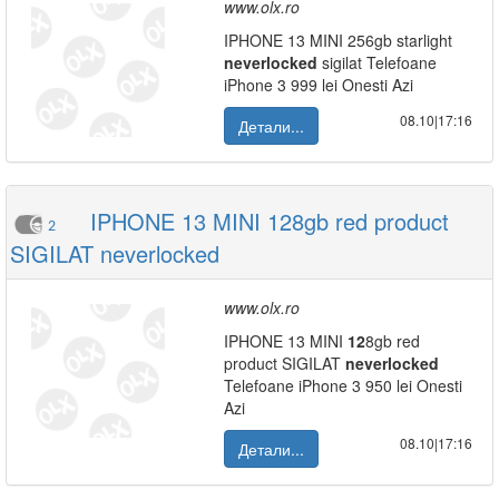
www.olx.ro
IPHONE 13 MINI 256gb starlight
neverlocked
sigilat Telefoane
iPhone 3 999 lei Onesti Azi
08.10|17:16
Детали...
IPHONE 13 MINI 128gb red product
2
SIGILAT neverlocked
www.olx.ro
IPHONE 13 MINI
12
8gb red
product SIGILAT
neverlocked
Telefoane iPhone 3 950 lei Onesti
Azi
08.10|17:16
Детали...