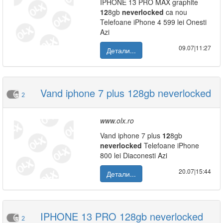
IPHONE 13 PRO MAX graphite
12
8gb
neverlocked
ca nou
Telefoane iPhone 4 599 lei Onesti
Azi
09.07|11:27
Детали...
Vand iphone 7 plus 128gb neverlocked
2
www.olx.ro
Vand iphone 7 plus
12
8gb
neverlocked
Telefoane iPhone
800 lei Diaconesti Azi
20.07|15:44
Детали...
IPHONE 13 PRO 128gb neverlocked
2