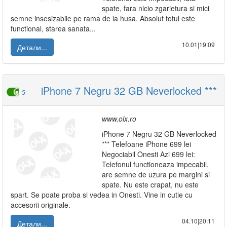
spate, fara nicio zgarietura si mici
semne insesizabile pe rama de la husa. Absolut totul este
functional, starea sanata...
10.01|19:09
Детали...
iPhone 7 Negru 32 GB Neverlocked ***
5
www.olx.ro
iPhone 7 Negru 32 GB Neverlocked
*** Telefoane iPhone 699 lei
Negociabil Onesti Azi 699 lei:
Telefonul functioneaza impecabil,
are semne de uzura pe margini si
spate. Nu este crapat, nu este
spart. Se poate proba si vedea in Onesti. Vine in cutie cu
accesorii originale.
04.10|20:11
Детали...