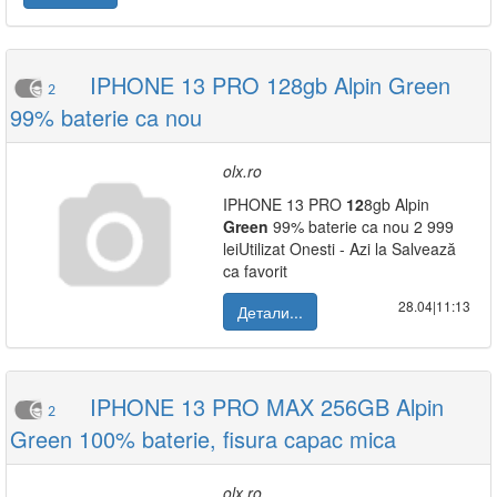
IPHONE 13 PRO 128gb Alpin Green
2
99% baterie ca nou
olx.ro
IPHONE 13 PRO
12
8gb Alpin
Green
99% baterie ca nou 2 999
leiUtilizat Onesti - Azi la Salvează
ca favorit
28.04|11:13
Детали...
IPHONE 13 PRO MAX 256GB Alpin
2
Green 100% baterie, fisura capac mica
olx.ro