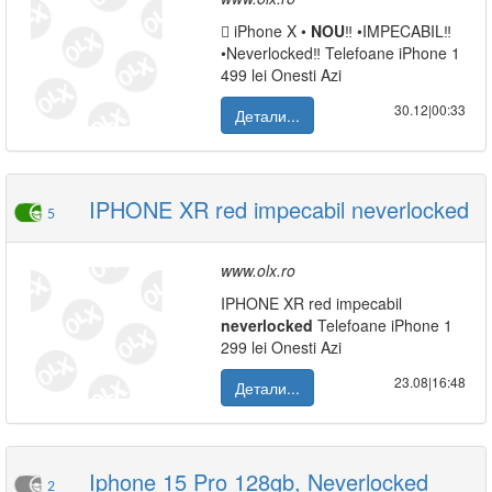
 iPhone X •
NOU
‼️ •IMPECABIL‼️
•Neverlocked‼️ Telefoane iPhone 1
499 lei Onesti Azi
30.12|00:33
Детали...
IPHONE XR red impecabil neverlocked
5
www.olx.ro
IPHONE XR red impecabil
neverlocked
Telefoane iPhone 1
299 lei Onesti Azi
23.08|16:48
Детали...
Iphone 15 Pro 128gb, Neverlocked
2