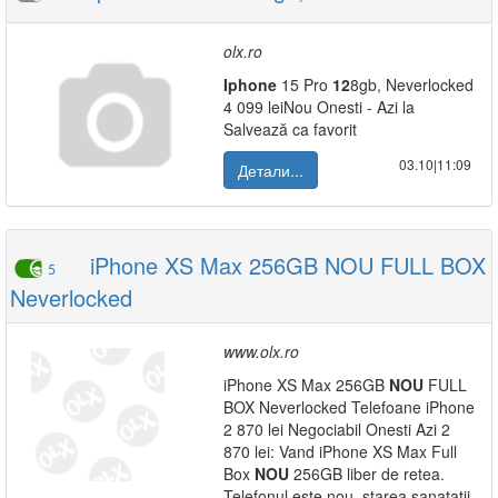
olx.ro
Iphone
15 Pro
12
8gb, Neverlocked
4 099 leiNou Onesti - Azi la
Salvează ca favorit
03.10|11:09
Детали...
iPhone XS Max 256GB NOU FULL BOX
5
Neverlocked
www.olx.ro
iPhone XS Max 256GB
NOU
FULL
BOX Neverlocked Telefoane iPhone
2 870 lei Negociabil Onesti Azi 2
870 lei: Vand iPhone XS Max Full
Box
NOU
256GB liber de retea.
Telefonul este nou, starea sanatatii