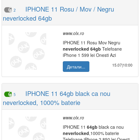
IPHONE 11 Rosu / Mov / Negru
2
neverlocked 64gb
www.olx.ro
IPHONE 11 Rosu Mov Negru
neverlocked
64gb
Telefoane
iPhone 1 599 lei Onesti Azi
15.07|10:00
Детали...
IPHONE 11 64gb black ca nou
5
neverlocked, 1000% baterie
www.olx.ro
IPHONE 11
64gb
black ca nou
neverlocked
,1000% baterie
Telefoane iPhone 2 850 lei Onesti