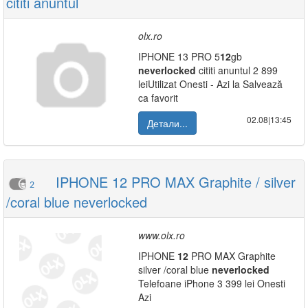
cititi anuntul
olx.ro
IPHONE 13 PRO 5
12
gb
neverlocked
cititi anuntul 2 899
leiUtilizat Onesti - Azi la Salvează
ca favorit
02.08|13:45
Детали...
IPHONE 12 PRO MAX Graphite / silver
2
/coral blue neverlocked
www.olx.ro
IPHONE
12
PRO MAX Graphite
silver /coral blue
neverlocked
Telefoane iPhone 3 399 lei Onesti
Azi