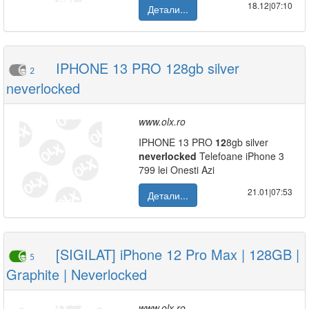
18.12|07:10
Детали...
IPHONE 13 PRO 128gb silver
2
neverlocked
www.olx.ro
IPHONE 13 PRO
12
8gb silver
neverlocked
Telefoane iPhone 3
799 lei Onesti Azi
21.01|07:53
Детали...
[SIGILAT] iPhone 12 Pro Max | 128GB |
5
Graphite | Neverlocked
www.olx.ro