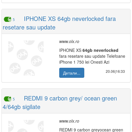
IPHONE XS 64gb neverlocked fara
5
resetare sau update
www.olx.ro
IPHONE XS
64gb
neverlocked
fara resetare sau update Telefoane
iPhone 1 750 lei Onesti Azi
20.06|16:33
Детали...
REDMI 9 carbon grey/ ocean green
5
4/64gb sigilate
www.olx.ro
REDMI 9 carbon greyocean green