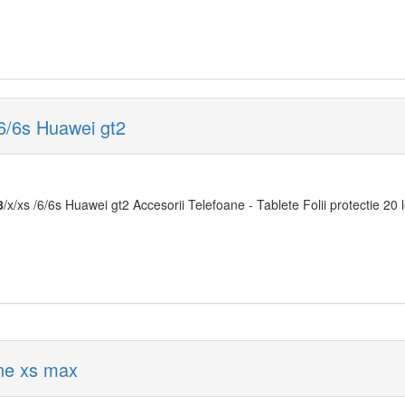
/6/6s Huawei gt2
8
/x/xs /6/6s Huawei gt2 Accesorii Telefoane - Tablete Folii protectie 20 l
one xs max