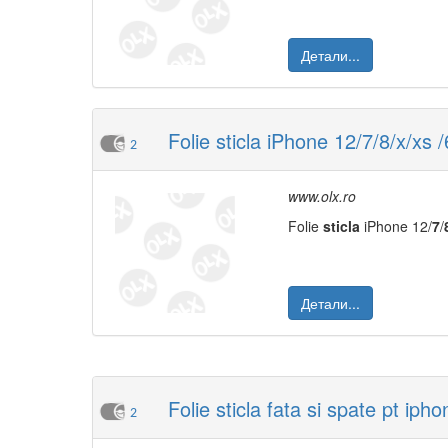
Детали...
Folie sticla iPhone 12/7/8/x/xs 
2
www.olx.ro
Folie
sticla
iPhone 12/
7
/
Детали...
Folie sticla fata si spate pt iph
2