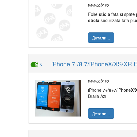
www.olx.ro
Folie
sticla
fata si spate 
sticla
securizata fata pl
Детали...
iPhone 7 /8 7/iPhoneX/XS/XR Fol
5
www.olx.ro
iPhone
7
+/
8
+
7
/iPhone
X
/
Braila Azi
Детали...