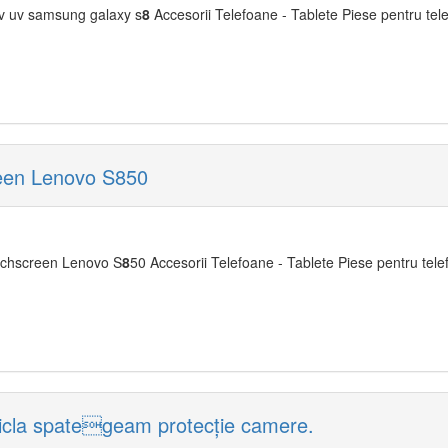
iv uv samsung galaxy s
8
Accesorii Telefoane - Tablete Piese pentru tele
reen Lenovo S850
ouchscreen Lenovo S
8
50 Accesorii Telefoane - Tablete Piese pentru telef
cla spategeam protecție camere.