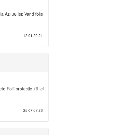
ila Azi 3
8
lei: Vand folie
12.01|20:21
e Folii protectie 19 lei
25.07|07:36