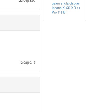
23.04|13:09
geam sticla display
Iphone X XS XR 11
Pro 7 8 Br
12.08|10:17