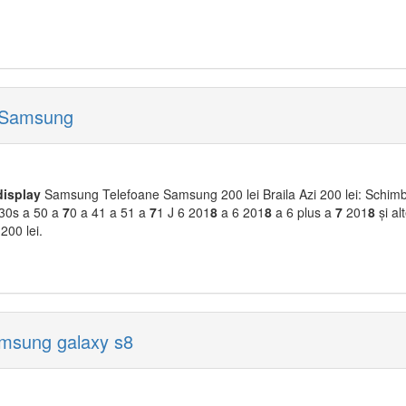
ay Samsung
display
Samsung Telefoane Samsung 200 lei Braila Azi 200 lei: Schimba
30s a 50 a
7
0 a 41 a 51 a
7
1 J 6 201
8
a 6 201
8
a 6 plus a
7
201
8
și al
 200 lei.
msung galaxy s8