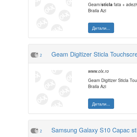
Geam/
sticla
fata + adez
Braila Azi
Детали...
Geam Digitizer Sticla Touchsc
2
www.olx.ro
Geam Digitizer Sticla T
Braila Azi
Детали...
Samsung Galaxy S10 Capac sti
2