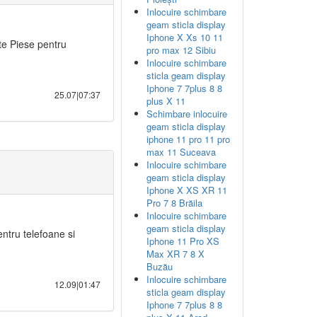
Inlocuire schimbare
geam sticla display
Iphone X Xs 10 11
te Piese pentru
pro max 12 Sibiu
Inlocuire schimbare
sticla geam display
Iphone 7 7plus 8 8
25.07|07:37
plus X 11
Schimbare inlocuire
geam sticla display
iphone 11 pro 11 pro
max 11 Suceava
Inlocuire schimbare
geam sticla display
Iphone X XS XR 11
Pro 7 8 Brăila
Inlocuire schimbare
geam sticla display
entru telefoane si
Iphone 11 Pro XS
Max XR 7 8 X
Buzău
Inlocuire schimbare
12.09|01:47
sticla geam display
Iphone 7 7plus 8 8