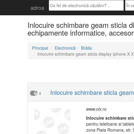
adroa
Inlocuire schimbare geam sticla d
echipamente informatice, accesori
Principal
Electronică
Brăila
Inlocuire schimbare geam sticla display Iphone X 
Inlocuire schimbare sticla ge
4
www.olx.ro
Inlocuire
schimbare
sti
pentru telefoane si tablet
zona Piata Romana, str. S