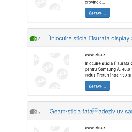
provincie...
Детали...
Înlocuire sticla Fisurata displ
8
www.olx.ro
Înlocuire
sticla
Fisurata
pentru Samsung A. 40.a 
inclus Preturi între 150 și
Детали...
Geam/sticla fataadeziv uv sa
2
www.olx.ro