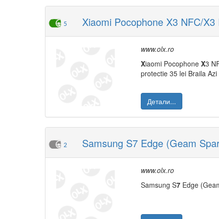
Xiaomi Pocophone X3 NFC/X3 Pro
5
www.olx.ro
X
iaomi Pocophone
X
3 N
protectie 35 lei Braila Azi
Детали...
Samsung S7 Edge (Geam Spar
2
www.olx.ro
Samsung S
7
Edge (Geam 