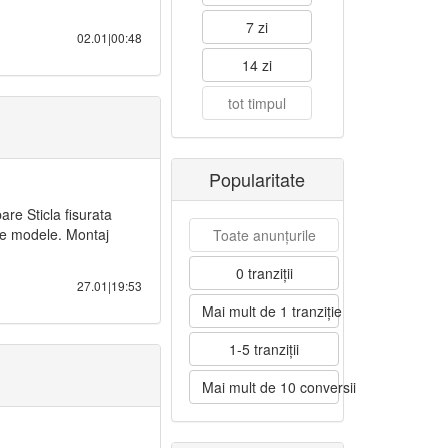
7 zi
02.01|00:48
14 zi
tot timpul
Popularitate
re Sticla fisurata
te modele. Montaj
Toate anunțurile
0 tranziții
27.01|19:53
Mai mult de 1 tranziție
1-5 tranziții
Mai mult de 10 conversii