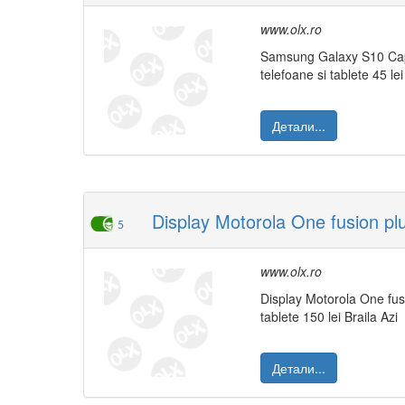
www.olx.ro
Samsung Galaxy S10 C
telefoane si tablete 45 lei
Детали...
Display Motorola One fusion plus 
5
www.olx.ro
Display Motorola One fusi
tablete 150 lei Braila Azi
Детали...