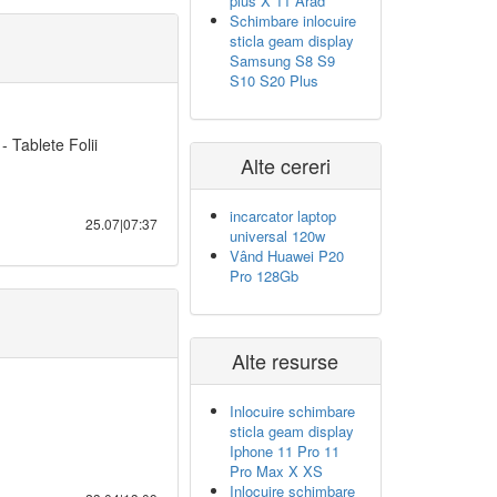
plus X 11 Arad
Schimbare inlocuire
sticla geam display
Samsung S8 S9
S10 S20 Plus
 Tablete Folii
Alte cereri
incarcator laptop
25.07|07:37
universal 120w
Vând Huawei P20
Pro 128Gb
Alte resurse
Inlocuire schimbare
sticla geam display
Iphone 11 Pro 11
Pro Max X XS
Inlocuire schimbare