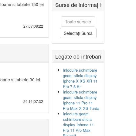
Surse de informații
foane si tablete 150 lei
Toate sursele
27.07|08:22
Selectați Sursă
Legate de întrebări
Inlocuire schimbare
geam sticla display
oane si tablete 30 lei
Iphone X XS XR 11
Pro 7 8 Br
Inlocuire schimbare
geam sticla display
29.11|07:32
Iphone 11 Pro 11
Pro Max X XS Turda
Inlocuire geam
schimbare sticla
display Iphone 11
Pro 11 Pro Max
Ploiești