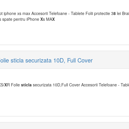
pt iphone xs max Accesorii Telefoane - Tablete Folii protectie 3
8
lei Bra
us spate pentru iPhone
X
s MA
X
ie sticla securizata 10D, Full Cover
X
S/
X
R Folie
sticla
securizata 10D,Full Cover Accesorii Telefoane - Tablet