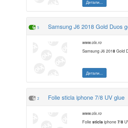
Детали...
Samsung J6 2018 Gold Duos g
5
www.olx.ro
Samsung J6 201
8
Gold 
Детали...
Folie sticla iphone 7/8 UV glue
2
www.olx.ro
Folie
sticla
iphone
7
/
8
UV