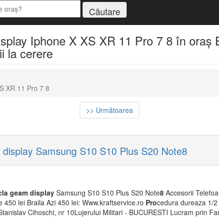
isplay Iphone X XS XR 11 Pro 7 8 în oraș Br
i la cerere
XS XR 11 Pro 7 8
>> Următoarea
am display Samsung S10 S10 Plus S20 Note8
cla
geam
display
Samsung S10 S10 Plus S20 Note
8
Accesorii Telefoa
e 450 lei Braila Azi 450 lei: Www.kraftservice.ro
Pro
cedura dureaza 1/2 
tanislav Cihoschi, nr 10Lujerului Militari - BUCURESTI Lucram prin Fan 