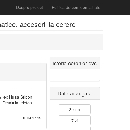
Despre proiect
Politica de confidențialitate
tice, accesorii la cerere
Istoria cererilor dvs
Data adăugată
 lei:
Husa
Silicon
Detalii la telefon
3 ziua
10.04|17:15
7 zi