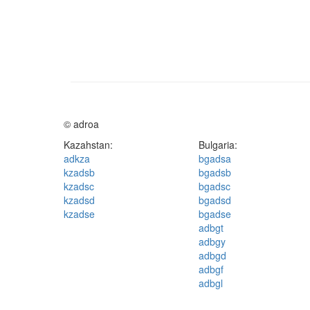
© adroa
Kazahstan:
Bulgaria:
adkza
bgadsa
kzadsb
bgadsb
kzadsc
bgadsc
kzadsd
bgadsd
kzadse
bgadse
adbgt
adbgy
adbgd
adbgf
adbgl