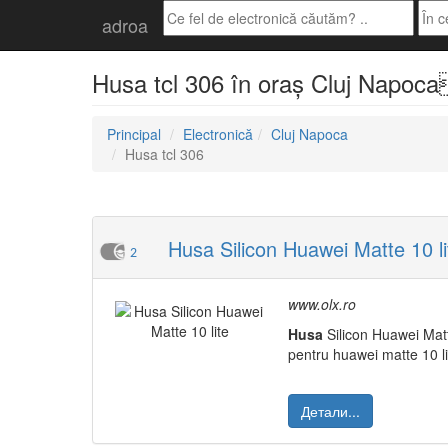
adroa
Husa tcl 306 în oraș Cluj Napoca
Principal
Electronică
Cluj Napoca
Husa tcl 306
Husa Silicon Huawei Matte 10 li
2
www.olx.ro
Husa
Silicon Huawei Matt
pentru huawei matte 10 li
Детали...