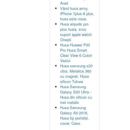
Arad
Vând husa army,
iPhone 7plus-8 plus,
husa este noua.
Husa airpods pro
plus husa, snur,
suport apple watch
Onești
Husa Huawei P30
Pro Husa Smart
Clear View 6 Culori
Vaslui
Husa samsung s20
ultra. Metalica 360
cu magnet. Husa
silicon Tulcea
Husa Samsung
Galaxy S20 Ultra -
Husa din silicon cu
inel metalic
Husa Samsung
Galaxy A9 2018,
Husa tip portofel,
cover, Case