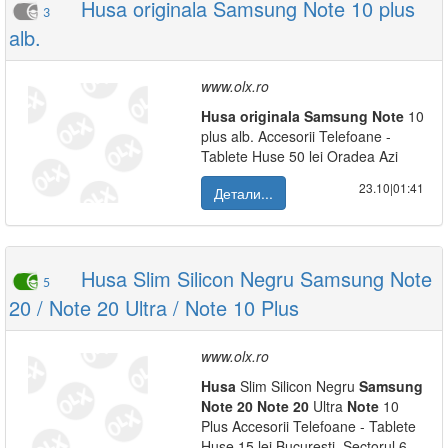
Husa originala Samsung Note 10 plus
3
alb.
www.olx.ro
Husa
originala
Samsung
Note
10
plus alb. Accesorii Telefoane -
Tablete Huse 50 lei Oradea Azi
23.10|01:41
Детали...
Husa Slim Silicon Negru Samsung Note
5
20 / Note 20 Ultra / Note 10 Plus
www.olx.ro
Husa
Slim Silicon Negru
Samsung
Note
20
Note
20
Ultra
Note
10
Plus Accesorii Telefoane - Tablete
Huse 15 lei Bucuresti, Sectorul 6