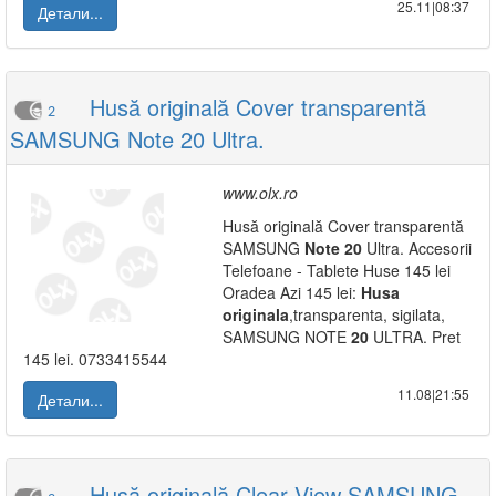
25.11|08:37
Детали...
Husă originală Cover transparentă
2
SAMSUNG Note 20 Ultra.
www.olx.ro
Husă originală Cover transparentă
SAMSUNG
Note
20
Ultra. Accesorii
Telefoane - Tablete Huse 145 lei
Oradea Azi 145 lei:
Husa
originala
,transparenta, sigilata,
SAMSUNG NOTE
20
ULTRA. Pret
145 lei. 0733415544
11.08|21:55
Детали...
Husă originală Clear View SAMSUNG