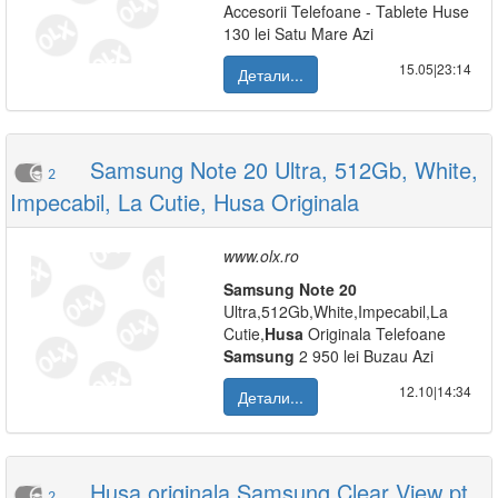
Accesorii Telefoane - Tablete Huse
130 lei Satu Mare Azi
15.05|23:14
Детали...
Samsung Note 20 Ultra, 512Gb, White,
2
Impecabil, La Cutie, Husa Originala
www.olx.ro
Samsung
Note
20
Ultra,512Gb,White,Impecabil,La
Cutie,
Husa
Originala Telefoane
Samsung
2 950 lei Buzau Azi
12.10|14:34
Детали...
Husa originala Samsung Clear View pt
2