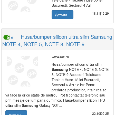
Telefoane - Tablete Huse 50 lei
Bucuresti, Sectorul 4 Azi
18.11|19:29
Детали...
Husa/bumper silicon ultra slim Samsung
6
NOTE 4, NOTE 5, NOTE 8, NOTE 9
www.olx.ro
Husa
/bumper silicon
ultra
slim
Samsung
NOTE 4, NOTE 5, NOTE
8, NOTE 9 Accesorii Telefoane -
Tablete Huse 12 lei Bucuresti,
Sectorul 6 Azi 12 lei: Pentru
predarea produselor, intalnirea se
va face la orice statie de metrou. Pot fi contactat telefonic sau
prin mesaje de luni pana duminica.
Husa
/bumper silicon TPU
ultra
slim
Samsung
Galaxy NOT...
22.10|09:25
Детали...