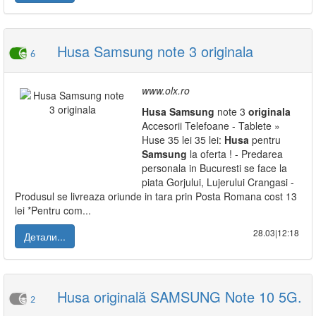
Husa Samsung note 3 originala
6
www.olx.ro
Husa
Samsung
note 3
originala
Accesorii Telefoane - Tablete »
Huse 35 lei 35 lei:
Husa
pentru
Samsung
la oferta ! - Predarea
personala in Bucuresti se face la
piata Gorjului, Lujerului Crangasi -
Produsul se livreaza oriunde in tara prin Posta Romana cost 13
lei *Pentru com...
28.03|12:18
Детали...
Husa originală SAMSUNG Note 10 5G.
2