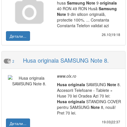
husa
Samsung
Note
9
originala
40 RON 49 RON Husă
Samsung
Note
9 din silicon originală,
protectie 100%. ... Constanta
Constanta Telefon validat azi
26.10|19:18
Детали...
Husa originala SAMSUNG Note 8.
2
www.olx.ro
Husa
originala
SAMSUNG
Note
8.
Accesorii Telefoane - Tablete »
Huse 70 lei Oradea Azi 70 lei:
Husa
originala
STANDING COVER
pentru SAMSUNG
Note
8, nouă!
Pret 70 lei.
19.03|22:37
Детали...