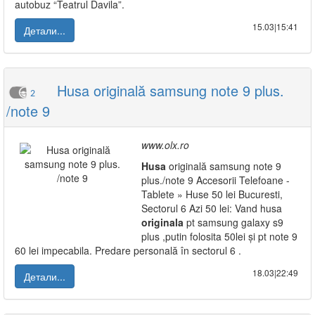
autobuz “Teatrul Davila”.
15.03|15:41
Детали...
Husa originală samsung note 9 plus.
2
/note 9
www.olx.ro
Husa
originală samsung note 9
plus./note 9 Accesorii Telefoane -
Tablete » Huse 50 lei Bucuresti,
Sectorul 6 Azi 50 lei: Vand husa
originala
pt samsung galaxy s9
plus ,putin folosita 50lei și pt note 9
60 lei impecabila. Predare personală în sectorul 6 .
18.03|22:49
Детали...