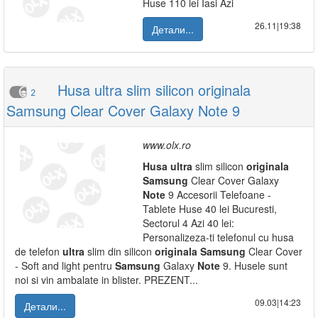
Huse 110 lei Iasi Azi
26.11|19:38
Детали...
Husa ultra slim silicon originala
2
Samsung Clear Cover Galaxy Note 9
www.olx.ro
Husa
ultra
slim silicon
originala
Samsung
Clear Cover Galaxy
Note
9 Accesorii Telefoane -
Tablete Huse 40 lei Bucuresti,
Sectorul 4 Azi 40 lei:
Personalizeza-ti telefonul cu husa
de telefon
ultra
slim din silicon
originala
Samsung
Clear Cover
- Soft and light pentru
Samsung
Galaxy
Note
9. Husele sunt
noi si vin ambalate in blister. PREZENT...
09.03|14:23
Детали...