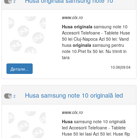
Husa originala samsung note 10
2
www.olx.ro
Husa
originala
samsung note 10
Accesorii Telefoane - Tablete Huse
50 lei Cluj-Napoca Azi 50 lei: Vand
husa
originala
samsung pentru
note 10.Pret fix 50 lei. Nu trimit in
tara
10.06|09:04
Детали...
Husa samsung note 10 originală led
2
www.olx.ro
Husa
samsung note 10 originală
led Accesorii Telefoane - Tablete
Huse 50 lei Iasi Azi 50 lei: Huse flip