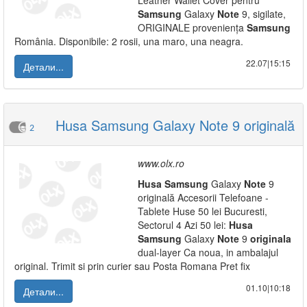
Leather Wallet Cover pentru
Samsung
Galaxy
Note
9, sigilate,
ORIGINALE proveniența
Samsung
România. Disponibile: 2 rosii, una maro, una neagra.
22.07|15:15
Детали...
Husa Samsung Galaxy Note 9 originală
2
www.olx.ro
Husa
Samsung
Galaxy
Note
9
originală Accesorii Telefoane -
Tablete Huse 50 lei Bucuresti,
Sectorul 4 Azi 50 lei:
Husa
Samsung
Galaxy
Note
9
originala
dual-layer Ca noua, in ambalajul
original. Trimit si prin curier sau Posta Romana Pret fix
01.10|10:18
Детали...