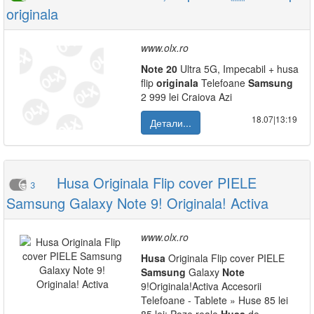
originala
www.olx.ro
Note
20
Ultra 5G, Impecabil + husa
flip
originala
Telefoane
Samsung
2 999 lei Craiova Azi
18.07|13:19
Детали...
Husa Originala Flip cover PIELE
3
Samsung Galaxy Note 9! Originala! Activa
www.olx.ro
Husa
Originala Flip cover PIELE
Samsung
Galaxy
Note
9!Originala!Activa Accesorii
Telefoane - Tablete » Huse 85 lei