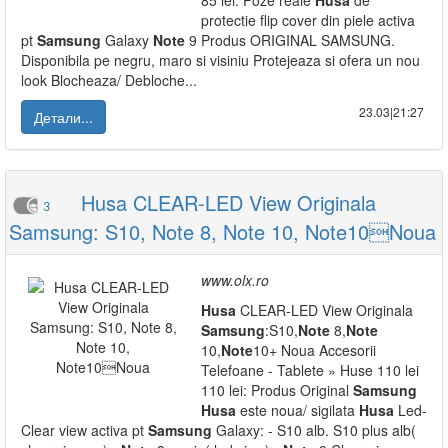
85 lei: Poze reale
Husa
de
protectie flip cover din piele activa
pt
Samsung
Galaxy
Note
9 Produs ORIGINAL SAMSUNG.
Disponibila pe negru, maro si visiniu Protejeaza si ofera un nou
look Blocheaza/ Debloche...
23.03|21:27
Детали...
Husa CLEAR-LED View Originala
3
Samsung: S10, Note 8, Note 10, Note10Noua
www.olx.ro
Husa
CLEAR-LED View Originala
Samsung
:S10,
Note
8,
Note
10,
Note
10+ Noua Accesorii
Telefoane - Tablete » Huse 110 lei
110 lei: Produs Original
Samsung
Husa
este noua/ sigilata
Husa
Led-
Clear view activa pt
Samsung
Galaxy: - S10 alb. S10 plus alb(