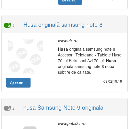
Husa originală samsung note 8
5
www.olx.ro
Husa
originală samsung note 8
Accesorii Telefoane - Tablete Huse
70 lei Petrosani Azi 70 lei:
Husa
originală samsung note 8 noua
subtire de calitate.
08.02|19:19
Детали...
husa Samsung Note 9 originala
2
www.publi24.ro