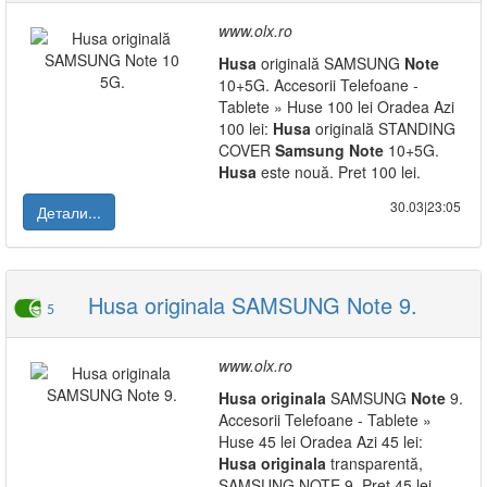
www.olx.ro
Husa
originală SAMSUNG
Note
10+5G. Accesorii Telefoane -
Tablete » Huse 100 lei Oradea Azi
100 lei:
Husa
originală STANDING
COVER
Samsung
Note
10+5G.
Husa
este nouă. Pret 100 lei.
30.03|23:05
Детали...
Husa originala SAMSUNG Note 9.
5
www.olx.ro
Husa
originala
SAMSUNG
Note
9.
Accesorii Telefoane - Tablete »
Huse 45 lei Oradea Azi 45 lei:
Husa
originala
transparentă,
SAMSUNG NOTE 9. Pret 45 lei.