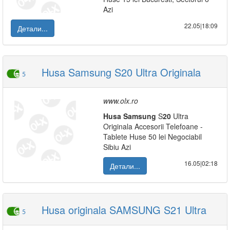
Azi
22.05|18:09
Детали...
Husa Samsung S20 Ultra Originala
5
www.olx.ro
Husa
Samsung
S
20
Ultra
Originala Accesorii Telefoane -
Tablete Huse 50 lei Negociabil
Sibiu Azi
16.05|02:18
Детали...
Husa originala SAMSUNG S21 Ultra
5