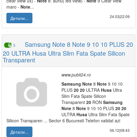
clear view ux) -
Note
8: auriu( led view) -
Note
9 Clear view
maro -
Note
...
24.03|22:09
Детали...
Samsung Note 8 Note 9 10 10 PLUS 20
5
20 ULTRA Husa Ultra Slim Fata Spate Silicon
Transparent
www.publi24.ro
Samsung
Note
8
Note
9 10 10
PLUS
20
20
ULTRA
Husa
Ultra
Slim Fata Spate Silicon
Transparent
20
RON
Samsung
Note
8
Note
9 10 10 PLUS
20
20
ULTRA
Husa
Ultra Slim Fata Spate
Silicon Transparen ... Sector 6 Bucuresti Telefon validat azi
06.12|08:43
Детали...