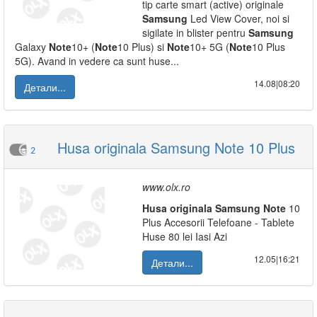
tip carte smart (active) originale
Samsung
Led View Cover, noi si
sigilate in blister pentru
Samsung
Galaxy
Note
10+ (
Note
10 Plus) si
Note
10+ 5G (
Note
10 Plus
5G). Avand in vedere ca sunt huse...
14.08|08:20
Детали...
Husa originala Samsung Note 10 Plus
2
www.olx.ro
Husa
originala
Samsung
Note
10
Plus Accesorii Telefoane - Tablete
Huse 80 lei Iasi Azi
12.05|16:21
Детали...