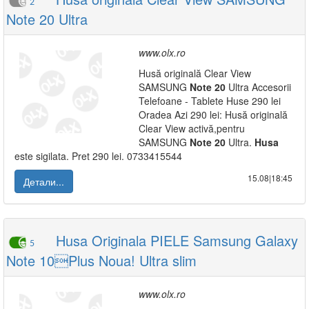
2
Note 20 Ultra
www.olx.ro
Husă originală Clear View
SAMSUNG
Note
20
Ultra Accesorii
Telefoane - Tablete Huse 290 lei
Oradea Azi 290 lei: Husă originală
Clear View activă,pentru
SAMSUNG
Note
20
Ultra.
Husa
este sigilata. Pret 290 lei. 0733415544
15.08|18:45
Детали...
Husa Originala PIELE Samsung Galaxy
5
Note 10Plus Noua! Ultra slim
www.olx.ro