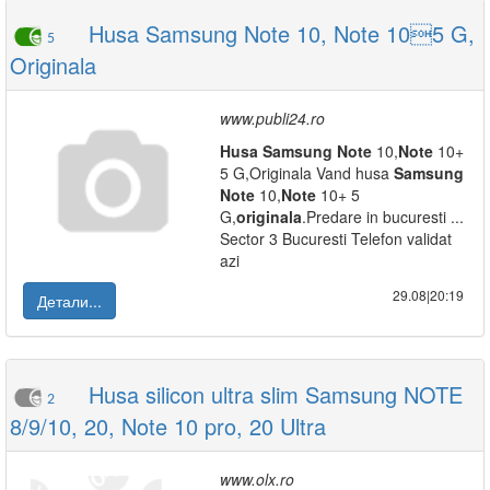
Husa Samsung Note 10, Note 105 G,
5
Originala
www.publi24.ro
Husa
Samsung
Note
10,
Note
10+
5 G,Originala Vand husa
Samsung
Note
10,
Note
10+ 5
G,
originala
.Predare in bucuresti ...
Sector 3 Bucuresti Telefon validat
azi
29.08|20:19
Детали...
Husa silicon ultra slim Samsung NOTE
2
8/9/10, 20, Note 10 pro, 20 Ultra
www.olx.ro