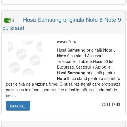
Husă Samsung originală Note 8 Note 9
5
cu stand
www.olx.ro
Husă
Samsung
originală
Note
8
Note
9 cu stand Accesorii
Telefoane - Tablete Huse 50 lei
Bucuresti, Sectorul 4 Azi 50 lei:
Husă
Samsung
originală pentru
Note
9, cu stand pentru a sta într-o
poziţie fixă de a viziona filme. O husă rezistentă care protejează
cu succes telefonul, pentru mine a fost ideală, scutindu-mă de
nec...
30.11|17:43
Детали...