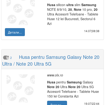
Husa
silicon
ultra
slim
Samsung
NOTE 8/9/10,
20
,
Note
10 pro,
20
Ultra Accesorii Telefoane - Tablete
Huse 12 lei Bucuresti, Sectorul 6
Azi
14.07|08:38
Детали...
Husa pentru Samsung Galaxy Note 20
2
Ultra / Note 20 Ultra 5G
www.olx.ro
Husa
pentru
Samsung
Galaxy
Note
20
Ultra
Note
20
Ultra 5G
Accesorii Telefoane - Tablete Huse
150 lei Constanta Azi
19.07|22:44
Детали...