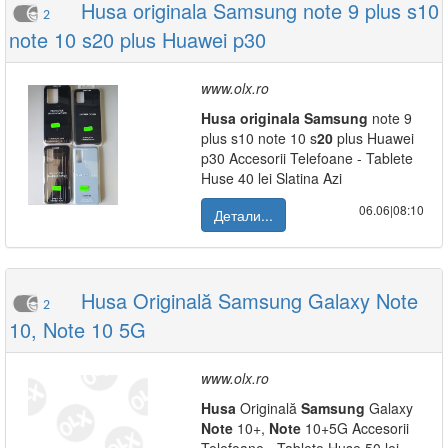
Husa originala Samsung note 9 plus s10
2
note 10 s20 plus Huawei p30
www.olx.ro
Husa
originala
Samsung
note 9
plus s10 note 10 s
20
plus Huawei
p30 Accesorii Telefoane - Tablete
Huse 40 lei Slatina Azi
06.06|08:10
Детали...
Husa Originală Samsung Galaxy Note
2
10, Note 10 5G
www.olx.ro
Husa
Originală
Samsung
Galaxy
Note
10+,
Note
10+5G Accesorii