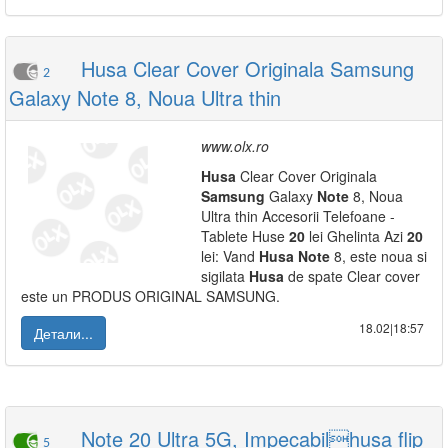
Husa Clear Cover Originala Samsung
2
Galaxy Note 8, Noua Ultra thin
www.olx.ro
Husa
Clear Cover Originala
Samsung
Galaxy
Note
8, Noua
Ultra thin Accesorii Telefoane -
Tablete Huse
20
lei Ghelinta Azi
20
lei: Vand
Husa
Note
8, este noua si
sigilata
Husa
de spate Clear cover
este un PRODUS ORIGINAL SAMSUNG.
18.02|18:57
Детали...
Note 20 Ultra 5G, Impecabilhusa flip
5