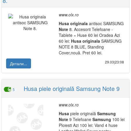
8.
www.olx.ro
Husa
originala
antisoc SAMSUNG
Note
8. Accesorii Telefoane -
Tablete » Huse 60 lei Oradea Azi
60 lei:
Husa
originala
SAMSUNG
NOTE 8 BLUE, Standing
Cover,nouă. Pret 60 lei.
29.03|23:08
Детали...
Husa piele originală Samsung Note 9
5
www.olx.ro
Husa
piele originală
Samsung
Note
9 Telefoane
Samsung
100 lei
Ploiesti Azi 100 lei: Vand 4 huse