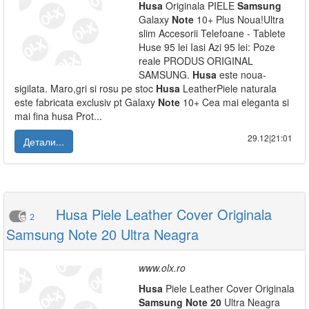
Husa
Originala PIELE
Samsung
Galaxy
Note
10+ Plus Noua!Ultra
slim Accesorii Telefoane - Tablete
Huse 95 lei Iasi Azi 95 lei: Poze
reale PRODUS ORIGINAL
SAMSUNG.
Husa
este noua-
sigilata. Maro,gri si rosu pe stoc
Husa
LeatherPiele naturala
este fabricata exclusiv pt Galaxy
Note
10+ Cea mai eleganta si
mai fina husa Prot...
29.12|21:01
Детали...
Husa Piele Leather Cover Originala
2
Samsung Note 20 Ultra Neagra
www.olx.ro
Husa
Piele Leather Cover Originala
Samsung
Note
20
Ultra Neagra