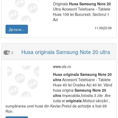
Originala
Husa
Samsung
Note
20
Ultra Accesorii Telefoane - Tablete
Huse 109 lei Bucuresti, Sectorul 1
Azi
11.09|22:08
Детали...
Husa originala Samsung Note 20 ultra
2
www.olx.ro
Husa
originala
Samsung
Note
20
ultra
Accesorii Telefoane - Tablete
Huse 40 lei Oradea Azi 40 lei: Vând
husa origina
Samsung
Note
20
ultra
impecabila,folosita 3 zile .Are
cutia ei
originala
.Motivul vânzări ,
cumpărarea unei huse din Kevlar.Pretul de achiziție a fost 69
Ron.