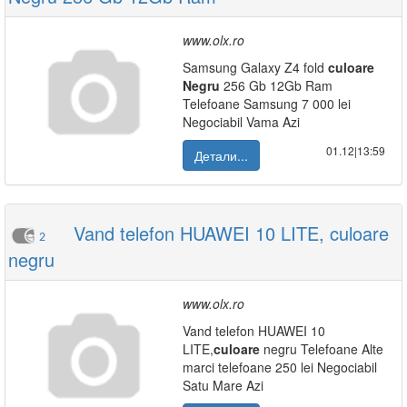
www.olx.ro
Samsung Galaxy Z4 fold
culoare
Negru
256 Gb 12Gb Ram
Telefoane Samsung 7 000 lei
Negociabil Vama Azi
01.12|13:59
Детали...
Vand telefon HUAWEI 10 LITE, culoare
2
negru
www.olx.ro
Vand telefon HUAWEI 10
LITE,
culoare
negru Telefoane Alte
marci telefoane 250 lei Negociabil
Satu Mare Azi