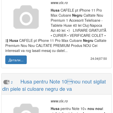
www.olx.ro
Husa
CAFELE pt iPhone 11 Pro
Max Culoare
Negru
Calitate Nou
Premium 1 Accesorii Telefoane -
Tablete Huse 40 lei Cluj-Napoca
Azi 40 lei: •》 LIVRARE GRATUITĂ
• CURIER • VERIFICARE COLET •
⇶
Husa
CAFELE pt iPhone 11 Pro Max Culoare
Negru
Calitate
Premium Nou Nou CALITATE PREMIUM Produs NOU Cei
interesati va rog lasati mesaj cu datel...
24.04|07:50
Детали...
Husa pentru Note 10nou nout sigilat
2
din piele si culoare negru de va
www.olx.ro
Husa
pentru Note 10+
nou
nou
t