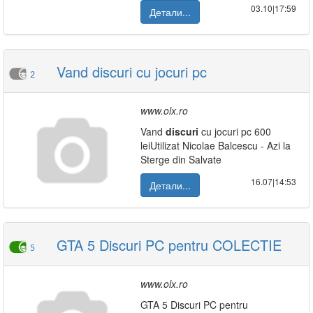
03.10|17:59
Детали...
Vand discuri cu jocuri pc
2
www.olx.ro
Vand
discuri
cu jocuri pc 600
leiUtilizat Nicolae Balcescu - Azi la
Sterge din Salvate
16.07|14:53
Детали...
GTA 5 Discuri PC pentru COLECTIE
5
www.olx.ro
GTA 5 Discuri PC pentru