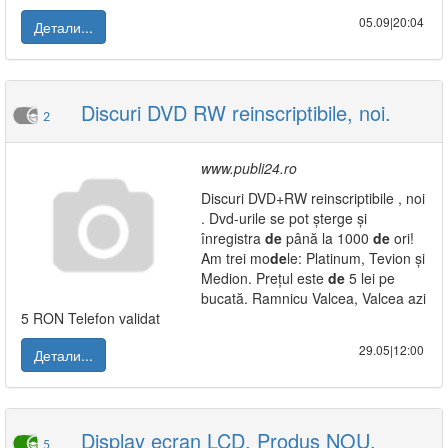
05.09|20:04
Детали...
Discuri DVD RW reinscriptibile, noi.
2
www.publi24.ro
Discuri DVD+RW reinscriptibile , noi
. Dvd-urile se pot șterge și
înregistra
de
până la 1000
de
ori!
Am trei mo
de
le: Platinum, Tevion și
Medion. Prețul este
de
5 lei pe
bucată. Ramnicu Valcea, Valcea azi
5 RON Telefon validat
29.05|12:00
Детали...
Display ecran LCD, Produs NOU,
5