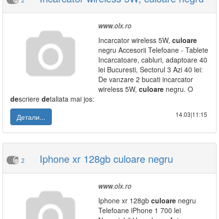
2
www.olx.ro
Incarcator wireless 5W,
culoare
negru Accesorii Telefoane - Tablete
Incarcatoare, cabluri, adaptoare 40
lei Bucuresti, Sectorul 3 Azi 40 lei:
De vanzare 2 bucati incarcator
wireless 5W,
culoare
negru. O
de
scriere
de
taliata mai jos:
14.03|11:15
Детали...
Iphone xr 128gb culoare negru
2
www.olx.ro
Iphone xr 128gb
culoare
negru
Telefoane iPhone 1 700 lei