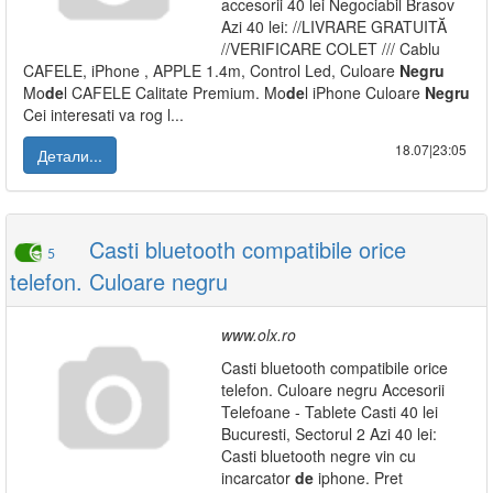
accesorii 40 lei Negociabil Brasov
Azi 40 lei: //LIVRARE GRATUITĂ
//VERIFICARE COLET /// Cablu
CAFELE, iPhone , APPLE 1.4m, Control Led, Culoare
Negru
Mo
de
l CAFELE Calitate Premium. Mo
de
l iPhone Culoare
Negru
Cei interesati va rog l...
18.07|23:05
Детали...
Casti bluetooth compatibile orice
5
telefon. Culoare negru
www.olx.ro
Casti bluetooth compatibile orice
telefon. Culoare negru Accesorii
Telefoane - Tablete Casti 40 lei
Bucuresti, Sectorul 2 Azi 40 lei:
Casti bluetooth negre vin cu
incarcator
de
iphone. Pret