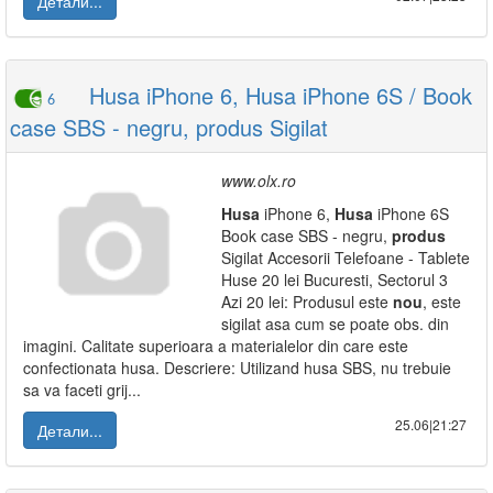
Детали...
Husa iPhone 6, Husa iPhone 6S / Book
6
case SBS - negru, produs Sigilat
www.olx.ro
Husa
iPhone 6,
Husa
iPhone 6S
Book case SBS - negru,
produs
Sigilat Accesorii Telefoane - Tablete
Huse 20 lei Bucuresti, Sectorul 3
Azi 20 lei: Produsul este
nou
, este
sigilat asa cum se poate obs. din
imagini. Calitate superioara a materialelor din care este
confectionata husa. Descriere: Utilizand husa SBS, nu trebuie
sa va faceti grij...
25.06|21:27
Детали...