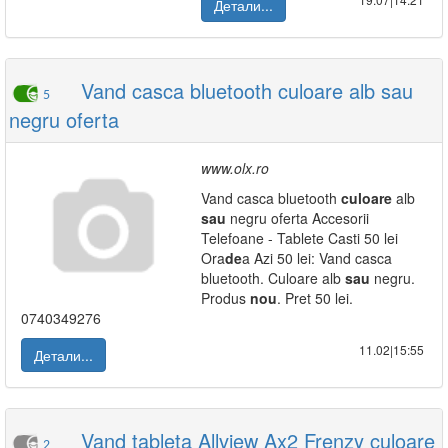
Детали...
Vand casca bluetooth culoare alb sau
5
negru oferta
www.olx.ro
Vand casca bluetooth
culoare
alb
sau
negru oferta Accesorii
Telefoane - Tablete Casti 50 lei
Ora
de
a Azi 50 lei: Vand casca
bluetooth. Culoare alb
sau
negru.
Produs
nou
. Pret 50 lei.
0740349276
11.02|15:55
Детали...
Vand tableta Allview Ax2 Frenzy culoare
2