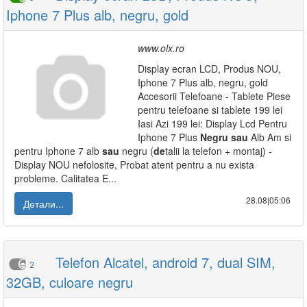
Iphone 7 Plus alb, negru, gold
www.olx.ro
Display ecran LCD, Produs NOU,
Iphone 7 Plus alb, negru, gold
Accesorii Telefoane - Tablete Piese
pentru telefoane si tablete 199 lei
Iasi Azi 199 lei: Display Lcd Pentru
Iphone 7 Plus
Negru
sau
Alb Am si
pentru Iphone 7 alb
sau
negru (
de
talii la telefon + montaj) -
Display NOU nefolosite, Probat atent pentru a nu exista
probleme. Calitatea E...
28.08|05:06
Детали...
Telefon Alcatel, android 7, dual SIM,
2
32GB, culoare negru