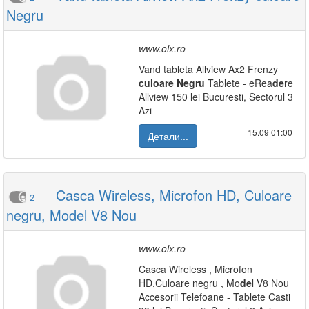
Negru
www.olx.ro
Vand tableta Allview Ax2 Frenzy
culoare
Negru
Tablete - eRea
de
re
Allview 150 lei Bucuresti, Sectorul 3
Azi
15.09|01:00
Детали...
Casca Wireless, Microfon HD, Culoare
2
negru, Model V8 Nou
www.olx.ro
Casca Wireless , Microfon
HD,Culoare negru , Mo
de
l V8 Nou
Accesorii Telefoane - Tablete Casti