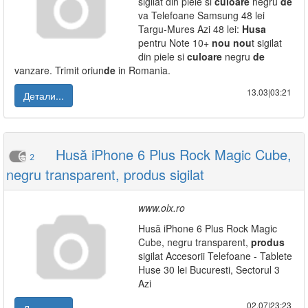
sigilat din piele si
culoare
negru
de
va Telefoane Samsung 48 lei
Targu-Mures Azi 48 lei:
Husa
pentru Note 10+
nou
nou
t sigilat
din piele si
culoare
negru
de
vanzare. Trimit oriun
de
in Romania.
13.03|03:21
Детали...
Husă iPhone 6 Plus Rock Magic Cube,
2
negru transparent, produs sigilat
www.olx.ro
Husă iPhone 6 Plus Rock Magic
Cube, negru transparent,
produs
sigilat Accesorii Telefoane - Tablete
Huse 30 lei Bucuresti, Sectorul 3
Azi
02.07|23:23