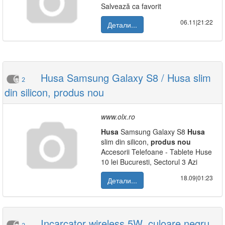
Salvează ca favorit
06.11|21:22
Детали...
Husa Samsung Galaxy S8 / Husa slim
2
din silicon, produs nou
www.olx.ro
Husa
Samsung Galaxy S8
Husa
slim din silicon,
produs
nou
Accesorii Telefoane - Tablete Huse
10 lei Bucuresti, Sectorul 3 Azi
18.09|01:23
Детали...
Incarcator wireless 5W, culoare negru