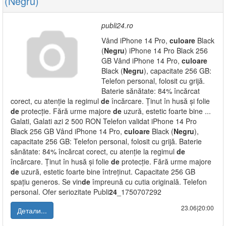
(Negru)
publi24.ro
Vând iPhone 14 Pro,
culoare
Black
(
Negru
) iPhone 14 Pro Black 256
GB Vând iPhone 14 Pro,
culoare
Black (
Negru
), capacitate 256 GB:
Telefon personal, folosit cu grijă.
Baterie sănătate: 84% încărcat
corect, cu atenție la regimul
de
încărcare. Ținut în husă și folie
de
protecție. Fără urme majore
de
uzură, estetic foarte bine ...
Galati, Galati azi 2 500 RON Telefon validat iPhone 14 Pro
Black 256 GB Vând iPhone 14 Pro,
culoare
Black (
Negru
),
capacitate 256 GB: Telefon personal, folosit cu grijă. Baterie
sănătate: 84% încărcat corect, cu atenție la regimul
de
încărcare. Ținut în husă și folie
de
protecție. Fără urme majore
de
uzură, estetic foarte bine întreținut. Capacitate 256 GB
spațiu generos. Se vin
de
împreună cu cutia originală. Telefon
personal. Ofer seriozitate Publi
24
_1750707292
23.06|20:00
Детали...