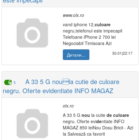
www.olx.ro
vand iphone 12,
culoare
negru,telefonul este impecapil
Telefoane iPhone 2 700 lei
Negociabil Timisoara Azi
30.01|22:17
Детали...
A 33 5 G noula cutie de culoare
5
negru. Oferte evidentiate INFO MAGAZ
olx.ro
A 33 5 G
nou
la cutie
de
culoare
negru. Oferte evi
de
ntiate INFO
MAGAZ 850 leiNou Dosu Bricii - Azi
la Salvează ca favorit