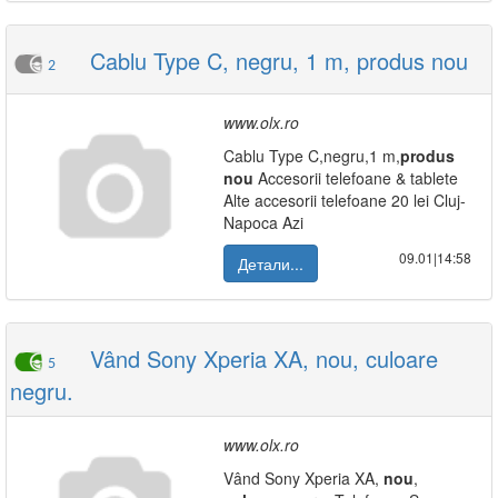
Cablu Type C, negru, 1 m, produs nou
2
www.olx.ro
Cablu Type C,negru,1 m,
produs
nou
Accesorii telefoane & tablete
Alte accesorii telefoane 20 lei Cluj-
Napoca Azi
09.01|14:58
Детали...
Vând Sony Xperia XA, nou, culoare
5
negru.
www.olx.ro
Vând Sony Xperia XA,
nou
,