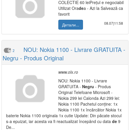
COLECTIE 60 leiPrețul e negociabil
Utilizat Ora
de
a - Azi la Salvează ca
favorit
08.07|11:58
Детали...
NOU: Nokia 1100 - Livrare GRATUITA -
2
Negru - Produs Original
www.olx.ro
NOU: Nokia 1100 - Livrare
GRATUITA -
Negru
- Produs
Original Telefoane Microsoft -
Nokia 299 lei Calonda Azi 299 lei:
Nokia 1100 Pachetul conține: 1x
Nokia 1100 1x încărcător Nokia 1x
baterie Nokia 1100 originala 1x cutie Update: Din păcate stocul
s-a epuizat, iar acesta va fi reactualizat începând cu data
de
9
De...