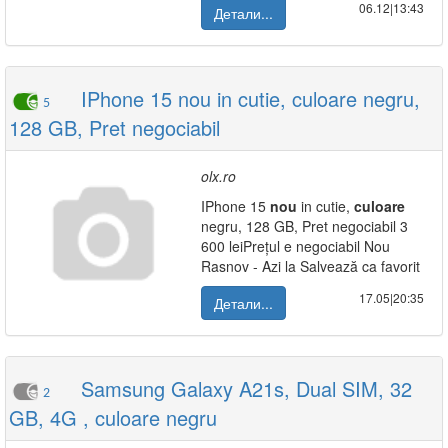
06.12|13:43
Детали...
IPhone 15 nou in cutie, culoare negru,
5
128 GB, Pret negociabil
olx.ro
IPhone 15
nou
in cutie,
culoare
negru, 128 GB, Pret negociabil 3
600 leiPrețul e negociabil Nou
Rasnov - Azi la Salvează ca favorit
17.05|20:35
Детали...
Samsung Galaxy A21s, Dual SIM, 32
2
GB, 4G , culoare negru