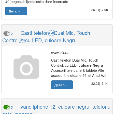
40(negociabil)nefolosite doar încercate
26.01|17:08
Детали...
Casti telefonDual Mic, Touch
2
Control,cu LED, culoare Negru
www.olx.ro
Casti telefon Dual Mic, Touch
Control, cu LED,
culoare
Negru
Accesorii telefoane & tablete Alte
accesorii telefoane 99 lei Arad Azi
22.02|13:14
Детали...
vand iphone 12, culoare negru, telefonul
5
este impecapil