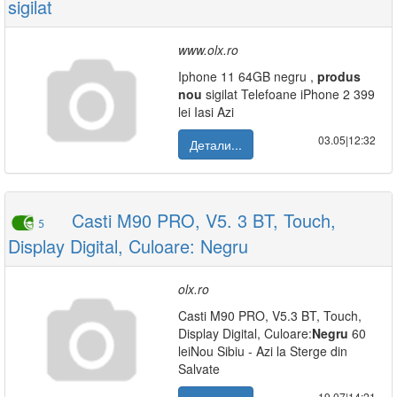
sigilat
www.olx.ro
Iphone 11 64GB negru ,
produs
nou
sigilat Telefoane iPhone 2 399
lei Iasi Azi
03.05|12:32
Детали...
Casti M90 PRO, V5. 3 BT, Touch,
5
Display Digital, Culoare: Negru
olx.ro
Casti M90 PRO, V5.3 BT, Touch,
Display Digital, Culoare:
Negru
60
leiNou Sibiu - Azi la Sterge din
Salvate
19.07|14:21