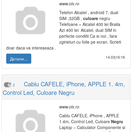
www.olx.ro
Telefon Alcatel , android 7, dual
SIM ,32GB ,
culoare
negru
Telefoane » Alcatel 400 lei Braila
Azi 400 lei: Alcatel, dual SIM in
perfecte conditii Ca si noi , fara
zgirieturi cu folie pe ecran. Scrieti
doar daca va intereseaza .
14.03|16:16
Детали...
Cablu CAFELE, iPhone, APPLE 1. 4m,
2
Control Led, Culoare Negru
www.olx.ro
Cablu CAFELE, iPhone , APPLE
1.4m, Control Led, Culoare
Negru
Laptop – Calculator Componente si