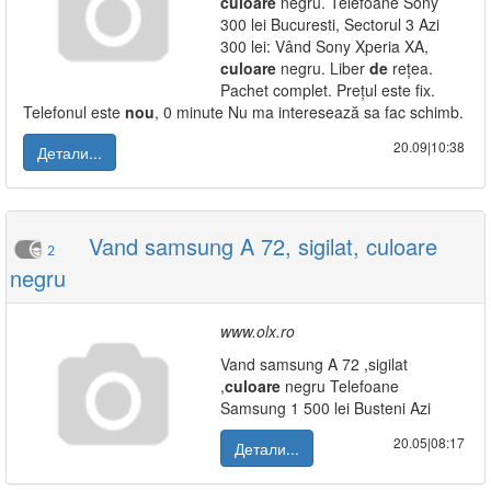
culoare
negru. Telefoane Sony
300 lei Bucuresti, Sectorul 3 Azi
300 lei: Vând Sony Xperia XA,
culoare
negru. Liber
de
rețea.
Pachet complet. Prețul este fix.
Telefonul este
nou
, 0 minute Nu ma interesează sa fac schimb.
20.09|10:38
Детали...
Vand samsung A 72, sigilat, culoare
2
negru
www.olx.ro
Vand samsung A 72 ,sigilat
,
culoare
negru Telefoane
Samsung 1 500 lei Busteni Azi
20.05|08:17
Детали...