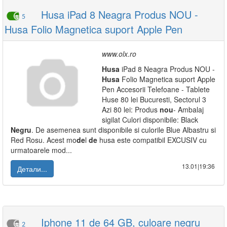
Husa iPad 8 Neagra Produs NOU -
5
Husa Folio Magnetica suport Apple Pen
www.olx.ro
Husa
iPad 8 Neagra Produs NOU -
Husa
Folio Magnetica suport Apple
Pen Accesorii Telefoane - Tablete
Huse 80 lei Bucuresti, Sectorul 3
Azi 80 lei: Produs
nou
- Ambalaj
sigilat Culori disponibile: Black
Negru
. De asemenea sunt disponibile si culorile Blue Albastru si
Red Rosu. Acest mo
de
l
de
husa este compatibil EXCUSIV cu
urmatoarele mod...
13.01|19:36
Детали...
Iphone 11 de 64 GB, culoare negru
2