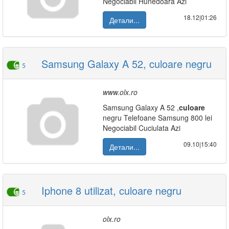
Negociabil Hunedoara Azi
18.12|01:26
Детали...
Samsung Galaxy A 52, culoare negru
5
www.olx.ro
Samsung Galaxy A 52 ,
culoare
negru Telefoane Samsung 800 lei
Negociabil Cuciulata Azi
09.10|15:40
Детали...
Iphone 8 utilizat, culoare negru
5
olx.ro