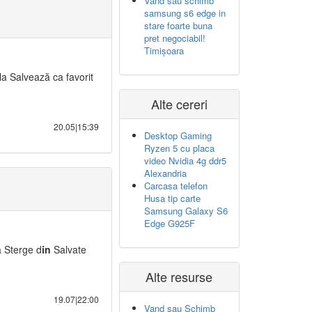
Vand sau schimb
samsung s6 edge in
stare foarte buna
pret negociabil!
Timișoara
 la Salvează ca favorit
Alte cereri
20.05|15:39
Desktop Gaming
Ryzen 5 cu placa
video Nvidia 4g ddr5
Alexandria
Carcasa telefon
Husa tip carte
Samsung Galaxy S6
Edge G925F
la Sterge d
in
Salvate
Alte resurse
19.07|22:00
Vand sau Schimb