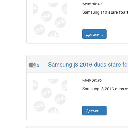
www.olx.ro
Samsung s10
stare
foar
Детали...
Samsung j3 2016 duos stare fo
2
www.olx.ro
Samsung j3 2016 duos
s
Детали...