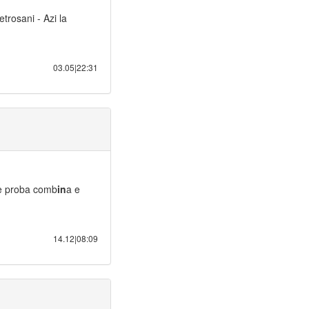
etrosani - Azi la
03.05|22:31
e proba comb
in
a e
14.12|08:09