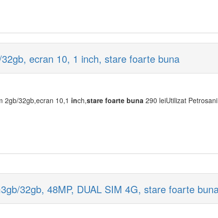
2gb, ecran 10, 1 inch, stare foarte buna
m 2gb/32gb,ecran 10,1
in
ch,
stare
foarte
buna
290 leiUtilizat Petrosani
3gb/32gb, 48MP, DUAL SIM 4G, stare foarte bun