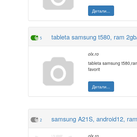
Детали...
tableta samsung t580, ram 2gb/3
5
olx.ro
tableta samsung t580,ra
favorit
Детали...
samsung A21S, android12, ram
2
olx.ro