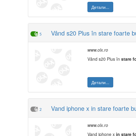
Детали...
Vând s20 Plus în stare foarte b
5
www.olx.ro
Vând s20 Plus în
stare
f
Детали...
Vand iphone x in stare foarte b
2
www.olx.ro
Vand iphone x
in
stare
f