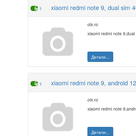
xiaomi redmi note 9, dual sim 
5
olx.ro
xiaomi redmi note 9,dua
Детали...
xiaomi redmi note 9, android 1
5
olx.ro
xiaomi redmi note 9,and
Детали...