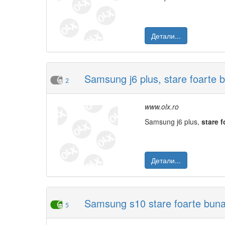
Детали...
Samsung j6 plus, stare foarte 
2
www.olx.ro
Samsung j6 plus,
stare
f
Детали...
Samsung s10 stare foarte buna
5