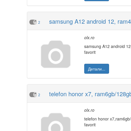
samsung A12 android 12, ram4g
2
olx.ro
samsung A12 android 12
favorit
Детали...
telefon honor x7, ram6gb/128gb
2
olx.ro
telefon honor x7,ram6g
favorit