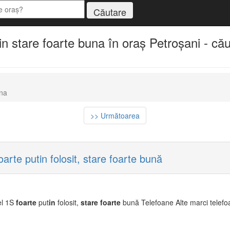
 stare foarte buna în oraș Petroșani - cău
una
>> Următoarea
arte putin folosit, stare foarte bună
el 1S
foarte
put
in
folosit,
stare
foarte
bună Telefoane Alte marci telefo