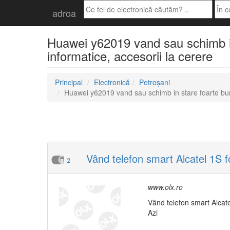
adroa
Huawei y62019 vand sau schimb in
informatice, accesorii la cerere
Principal
Electronică
Petroșani
Huawei y62019 vand sau schimb in stare foarte b
Vând telefon smart Alcatel 1S fo
2
www.olx.ro
Vând telefon smart Alcat
Azi