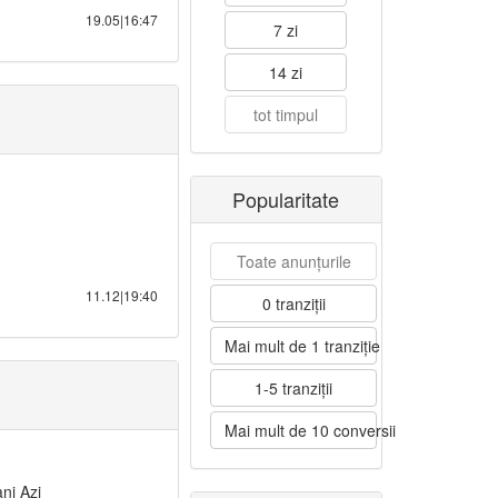
19.05|16:47
7 zi
14 zi
tot timpul
Popularitate
Toate anunțurile
11.12|19:40
0 tranziții
Mai mult de 1 tranziție
1-5 tranziții
Mai mult de 10 conversii
ni Azi