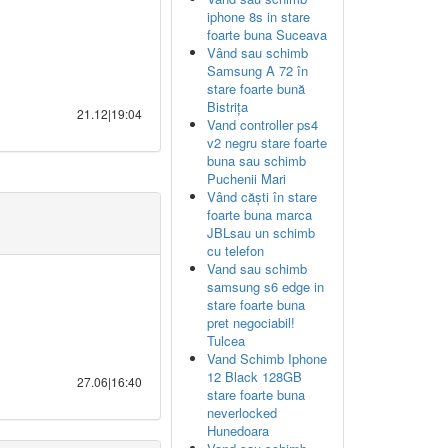
iphone 8s in stare
foarte buna Suceava
Vând sau schimb
Samsung A 72 în
stare foarte bună
Bistrița
21.12|19:04
Vand controller ps4
v2 negru stare foarte
buna sau schimb
Puchenii Mari
Vând căști în stare
foarte buna marca
JBLsau un schimb
cu telefon
Vand sau schimb
samsung s6 edge in
stare foarte buna
pret negociabil!
Tulcea
Vand Schimb Iphone
12 Black 128GB
27.06|16:40
stare foarte buna
neverlocked
Hunedoara