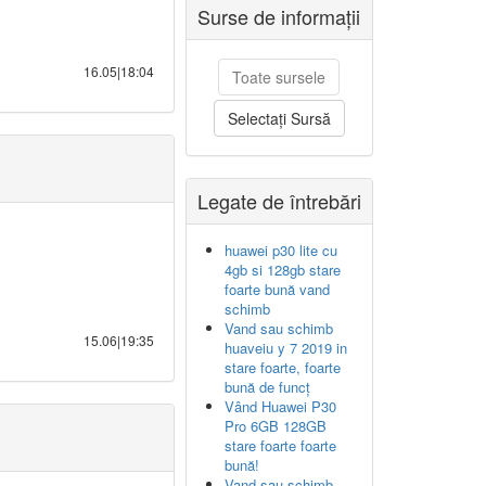
Surse de informații
16.05|18:04
Toate sursele
Selectați Sursă
Legate de întrebări
huawei p30 lite cu
4gb si 128gb stare
foarte bună vand
schimb
Vand sau schimb
15.06|19:35
huaveiu y 7 2019 in
stare foarte, foarte
bună de funcț
Vând Huawei P30
Pro 6GB 128GB
stare foarte foarte
bună!
Vand sau schimb