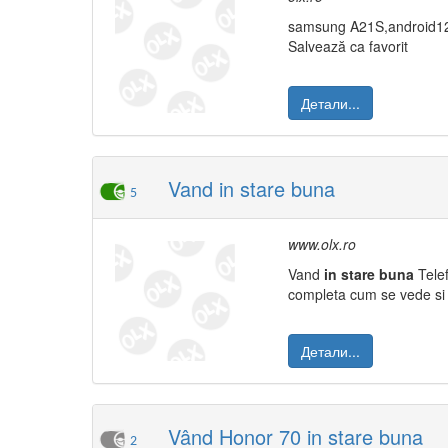
samsung A21S,android1
Salvează ca favorit
Детали...
Vand in stare buna
5
www.olx.ro
Vand
in
stare
buna
Telef
completa cum se vede s
Детали...
Vând Honor 70 in stare buna
2