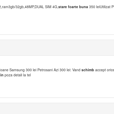
2,ram3gb/32gb,48MP,DUAL SIM 4G,
stare
foarte
buna
350 leiUtilizat P
oane Samsung 300 lei Petrosani Azi 300 lei: Vand
schimb
accept oric
i
in
poza detali la tel