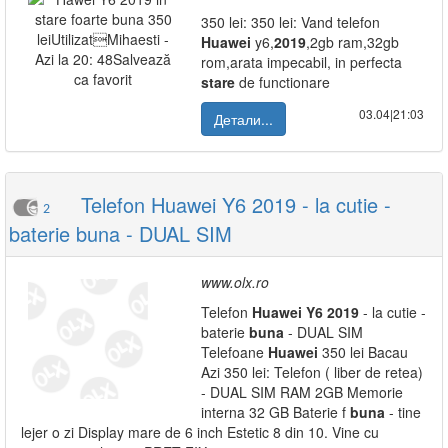
350 lei: 350 lei: Vand telefon
Huawei
y6,
2019
,2gb ram,32gb
rom,arata impecabil, in perfecta
stare
de functionare
03.04|21:03
Детали...
Telefon Huawei Y6 2019 - la cutie -
2
baterie buna - DUAL SIM
www.olx.ro
Telefon
Huawei
Y6
2019
- la cutie -
baterie
buna
- DUAL SIM
Telefoane
Huawei
350 lei Bacau
Azi 350 lei: Telefon ( liber de retea)
- DUAL SIM RAM 2GB Memorie
interna 32 GB Baterie f
buna
- tine
lejer o zi Display mare de 6 inch Estetic 8 din 10. Vine cu