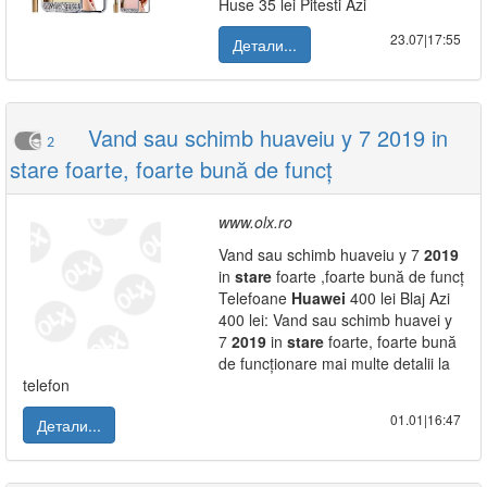
Huse 35 lei Pitesti Azi
23.07|17:55
Детали...
Vand sau schimb huaveiu y 7 2019 in
2
stare foarte, foarte bună de funcț
www.olx.ro
Vand sau schimb huaveiu y 7
2019
in
stare
foarte ,foarte bună de funcț
Telefoane
Huawei
400 lei Blaj Azi
400 lei: Vand sau schimb huavei y
7
2019
in
stare
foarte, foarte bună
de funcționare mai multe detalii la
telefon
01.01|16:47
Детали...