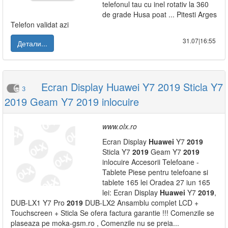
telefonul tau cu inel rotativ la 360
de grade Husa poat ... Pitesti Arges
Telefon validat azi
31.07|16:55
Детали...
Ecran Display Huawei Y7 2019 Sticla Y7
3
2019 Geam Y7 2019 inlocuire
www.olx.ro
Ecran Display
Huawei
Y7
2019
Sticla Y7
2019
Geam Y7
2019
inlocuire Accesorii Telefoane -
Tablete Piese pentru telefoane si
tablete 165 lei Oradea 27 iun 165
lei: Ecran Display
Huawei
Y7
2019
,
DUB-LX1 Y7 Pro
2019
DUB-LX2 Ansamblu complet LCD +
Touchscreen + Sticla Se ofera factura garantie !!! Comenzile se
plaseaza pe moka-gsm.ro , Comenzile nu se preia...