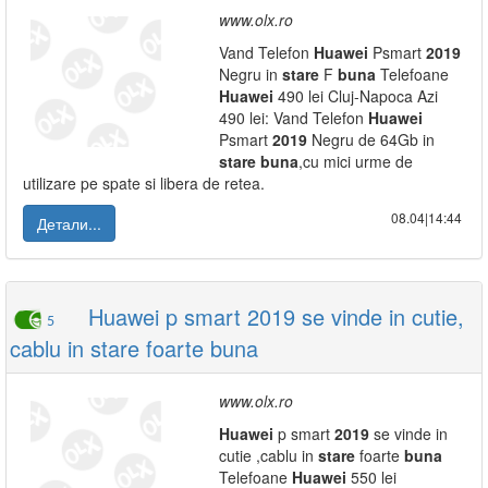
www.olx.ro
Vand Telefon
Huawei
Psmart
2019
Negru in
stare
F
buna
Telefoane
Huawei
490 lei Cluj-Napoca Azi
490 lei: Vand Telefon
Huawei
Psmart
2019
Negru de 64Gb in
stare
buna
,cu mici urme de
utilizare pe spate si libera de retea.
08.04|14:44
Детали...
Huawei p smart 2019 se vinde in cutie,
5
cablu in stare foarte buna
www.olx.ro
Huawei
p smart
2019
se vinde in
cutie ,cablu in
stare
foarte
buna
Telefoane
Huawei
550 lei