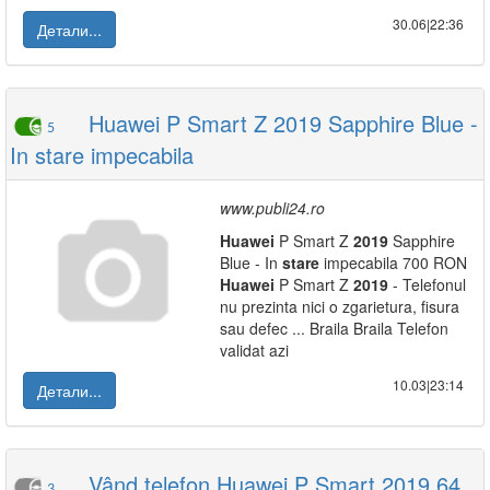
30.06|22:36
Детали...
Huawei P Smart Z 2019 Sapphire Blue -
5
In stare impecabila
www.publi24.ro
Huawei
P Smart Z
2019
Sapphire
Blue - In
stare
impecabila 700 RON
Huawei
P Smart Z
2019
- Telefonul
nu prezinta nici o zgarietura, fisura
sau defec ... Braila Braila Telefon
validat azi
10.03|23:14
Детали...
Vând telefon Huawei P Smart 2019 64
3