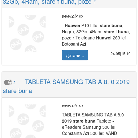
32Gb, 4Ram, stare f buna, poze r
www.olx.ro
-
Huawei
P10 Lite,
stare
buna
,
Negru, 32Gb, 4Ram,
stare
f
buna
,
poze r Telefoane
Huawei
269 lei
Botosani Azi
24.05|15:10
Детали...
TABLETA SAMSUNG TAB A 8. 0 2019
2
stare buna
www.olx.ro
TABLETA SAMSUNG TAB A 8.0
2019
stare
buna
Tablete -
eReadere Samsung 500 lei
Constanta Azi 500 lei: VAND