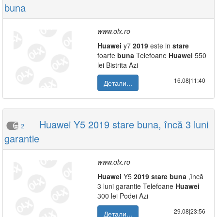
buna
www.olx.ro
Huawei
y7
2019
este in
stare
foarte
buna
Telefoane
Huawei
550
lei Bistrita Azi
16.08|11:40
Детали...
Huawei Y5 2019 stare buna, încă 3 luni
2
garantie
www.olx.ro
Huawei
Y5
2019
stare
buna
,încă
3 luni garantie Telefoane
Huawei
300 lei Podei Azi
29.08|23:56
Детали...