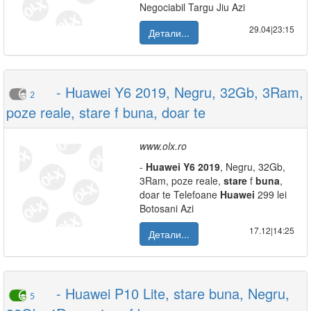
Negociabil Targu Jiu Azi
29.04|23:15
Детали...
- Huawei Y6 2019, Negru, 32Gb, 3Ram,
2
poze reale, stare f buna, doar te
www.olx.ro
-
Huawei
Y6
2019
, Negru, 32Gb,
3Ram, poze reale,
stare
f
buna
,
doar te Telefoane
Huawei
299 lei
Botosani Azi
17.12|14:25
Детали...
- Huawei P10 Lite, stare buna, Negru,
5