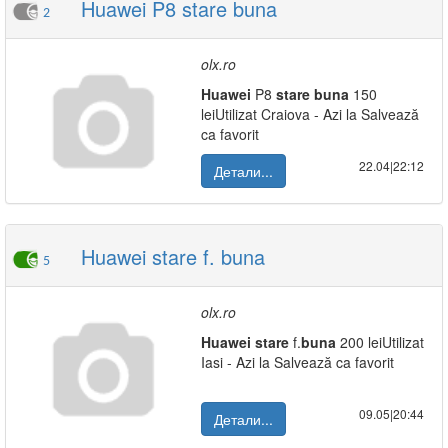
Huawei P8 stare buna
2
olx.ro
Huawei
P8
stare
buna
150
leiUtilizat Craiova - Azi la Salvează
ca favorit
22.04|22:12
Детали...
Huawei stare f. buna
5
olx.ro
Huawei
stare
f.
buna
200 leiUtilizat
Iasi - Azi la Salvează ca favorit
09.05|20:44
Детали...