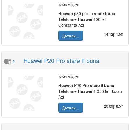
www.olx.ro
Huawei
p30 pro în
stare
buna
Telefoane
Huawei
100 lei
Constanta Azi
14.12|11:58
Детали...
Huawei P20 Pro stare ff buna
2
www.olx.ro
Huawei
P20 Pro
stare
ff
buna
Telefoane
Huawei
1 050 lei Buzau
Azi
20.09|18:57
Детали...