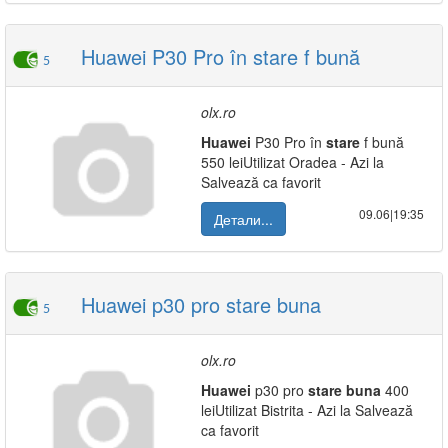
Huawei P30 Pro în stare f bună
5
olx.ro
Huawei
P30 Pro în
stare
f bună
550 leiUtilizat Oradea - Azi la
Salvează ca favorit
09.06|19:35
Детали...
Huawei p30 pro stare buna
5
olx.ro
Huawei
p30 pro
stare
buna
400
leiUtilizat Bistrita - Azi la Salvează
ca favorit