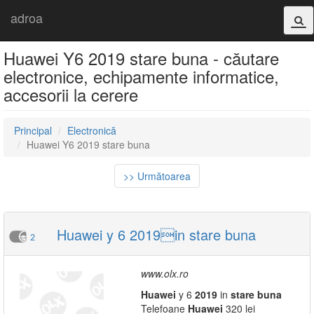
adroa
Huawei Y6 2019 stare buna - căutare
electronice, echipamente informatice,
accesorii la cerere
Principal
Electronică
Huawei Y6 2019 stare buna
>> Următoarea
Huawei y 6 2019in stare buna
2
www.olx.ro
Huawei
y 6
2019
in
stare
buna
Telefoane
Huawei
320 lei