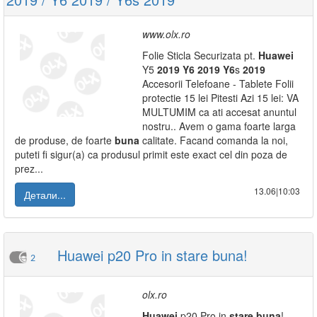
www.olx.ro
Folie Sticla Securizata pt.
Huawei
Y5
2019
Y6
2019
Y6
s
2019
Accesorii Telefoane - Tablete Folii
protectie 15 lei Pitesti Azi 15 lei: VA
MULTUMIM ca ati accesat anuntul
nostru.. Avem o gama foarte larga
de produse, de foarte
buna
calitate. Facand comanda la noi,
puteti fi sigur(a) ca produsul primit este exact cel din poza de
prez...
13.06|10:03
Детали...
Huawei p20 Pro in stare buna!
2
olx.ro
Huawei
p20 Pro in
stare
buna
!