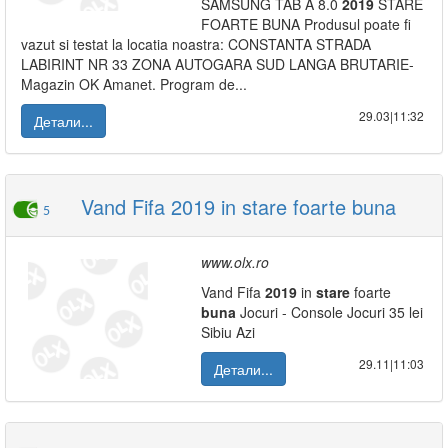
SAMSUNG TAB A 8.0
2019
STARE
FOARTE BUNA Produsul poate fi
vazut si testat la locatia noastra: CONSTANTA STRADA
LABIRINT NR 33 ZONA AUTOGARA SUD LANGA BRUTARIE-
Magazin OK Amanet. Program de...
29.03|11:32
Детали...
Vand Fifa 2019 in stare foarte buna
5
www.olx.ro
Vand Fifa
2019
in
stare
foarte
buna
Jocuri - Console Jocuri 35 lei
Sibiu Azi
29.11|11:03
Детали...