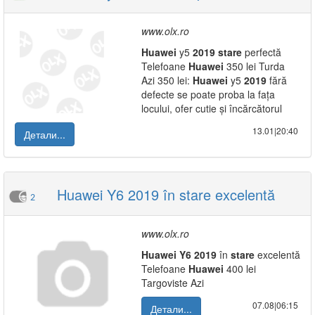
www.olx.ro
Huawei
y5
2019
stare
perfectă
Telefoane
Huawei
350 lei Turda
Azi 350 lei:
Huawei
y5
2019
fără
defecte se poate proba la fața
locului, ofer cutie și încărcătorul
13.01|20:40
Детали...
Huawei Y6 2019 în stare excelentă
2
www.olx.ro
Huawei
Y6
2019
în
stare
excelentă
Telefoane
Huawei
400 lei
Targoviste Azi
07.08|06:15
Детали...