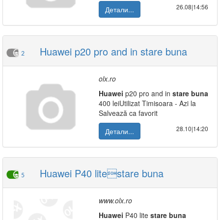
26.08|14:56
Детали...
Huawei p20 pro and in stare buna
2
olx.ro
Huawei
p20 pro and in
stare
buna
400 leiUtilizat Timisoara - Azi la
Salvează ca favorit
28.10|14:20
Детали...
Huawei P40 litestare buna
5
www.olx.ro
Huawei
P40 lite
stare
buna