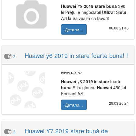
Huawei
Y9
2019
stare
buna
390
leiPrețul e negociabil Utilizat Sarbi -
Azi la Salvează ca favorit
06.08|21:45
Детали...
Huawei y6 2019 in stare foarte buna! !
2
www.olx.ro
Huawei
y6
2019
in
stare
foarte
buna
!! Telefoane
Huawei
450 lei
Focsani Azi
28.03|20:24
Детали...
Huawei Y7 2019 stare bună de
2