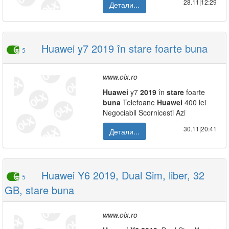
28.11|12:29
Детали...
Huawei y7 2019 în stare foarte buna
5
www.olx.ro
Huawei
y7
2019
în
stare
foarte
buna
Telefoane
Huawei
400 lei
Negociabil Scornicesti Azi
30.11|20:41
Детали...
Huawei Y6 2019, Dual Sim, liber, 32
5
GB, stare buna
www.olx.ro