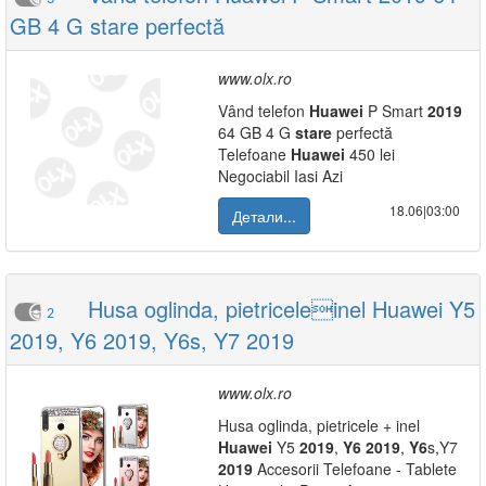
GB 4 G stare perfectă
www.olx.ro
Vând telefon
Huawei
P Smart
2019
64 GB 4 G
stare
perfectă
Telefoane
Huawei
450 lei
Negociabil Iasi Azi
18.06|03:00
Детали...
Husa oglinda, pietriceleinel Huawei Y5
2
2019, Y6 2019, Y6s, Y7 2019
www.olx.ro
Husa oglinda, pietricele + inel
Huawei
Y5
2019
,
Y6
2019
,
Y6
s,Y7
2019
Accesorii Telefoane - Tablete