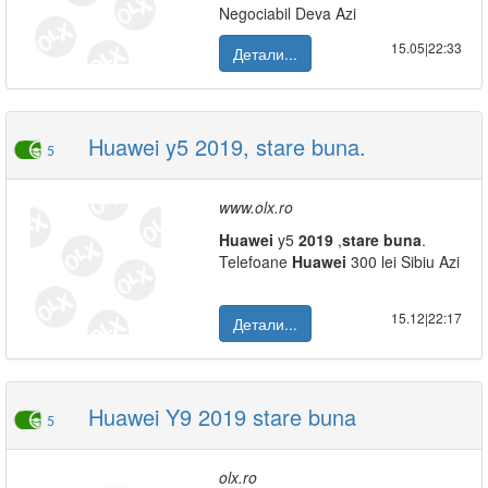
Negociabil Deva Azi
15.05|22:33
Детали...
Huawei y5 2019, stare buna.
5
www.olx.ro
Huawei
y5
2019
,
stare
buna
.
Telefoane
Huawei
300 lei Sibiu Azi
15.12|22:17
Детали...
Huawei Y9 2019 stare buna
5
olx.ro