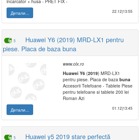
incarcator + husa - PRET FIX -
22.12|13:55
Детали...
Huawei Y6 (2019) MRD-LX1 pentru
5
piese. Placa de baza buna
www.olx.ro
Huawei
Y6
(
2019
) MRD-LX1
pentru piese. Placa de baza
buna
Accesorii Telefoane - Tablete Piese
pentru telefoane si tablete 200 lei
Roman Azi
01.12|13:45
Детали...
Huawei y5 2019 stare perfectă
5