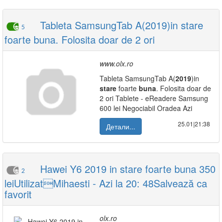
Tableta SamsungTab A(2019)in stare
5
foarte buna. Folosita doar de 2 ori
www.olx.ro
Tableta SamsungTab A(
2019
)in
stare
foarte
buna
. Folosita doar de
2 ori Tablete - eReadere Samsung
600 lei Negociabil Oradea Azi
25.01|21:38
Детали...
Hawei Y6 2019 in stare foarte buna 350
2
leiUtilizatMihaesti - Azi la 20: 48Salvează ca
favorit
olx.ro