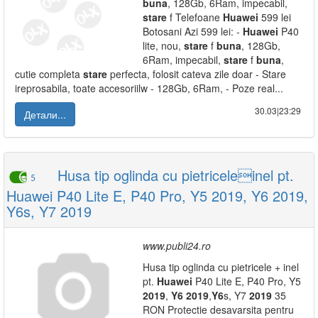
buna
, 128Gb, 6Ram, impecabil,
stare
f Telefoane
Huawei
599 lei
Botosani Azi 599 lei: -
Huawei
P40
lite, nou,
stare
f
buna
, 128Gb,
6Ram, impecabil,
stare
f
buna
,
cutie completa
stare
perfecta, folosit cateva zile doar - Stare
ireprosabila, toate accesoriilw - 128Gb, 6Ram, - Poze real...
30.03|23:29
Детали...
Husa tip oglinda cu pietriceleinel pt.
5
Huawei P40 Lite E, P40 Pro, Y5 2019, Y6 2019,
Y6s, Y7 2019
www.publi24.ro
Husa tip oglinda cu pietricele + inel
pt.
Huawei
P40 Lite E, P40 Pro, Y5
2019
,
Y6
2019
,
Y6
s, Y7
2019
35
RON Protectie desavarsita pentru