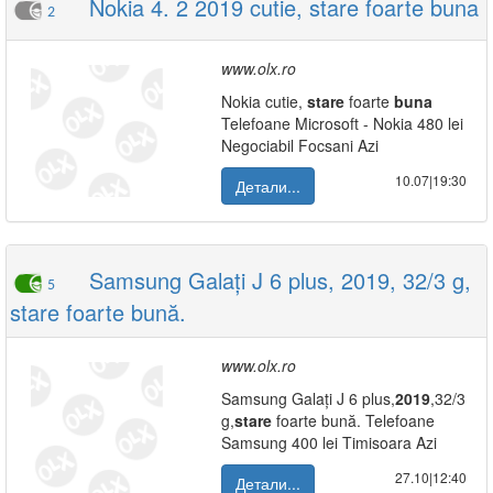
Nokia 4. 2 2019 cutie, stare foarte buna
2
www.olx.ro
Nokia cutie,
stare
foarte
buna
Telefoane Microsoft - Nokia 480 lei
Negociabil Focsani Azi
10.07|19:30
Детали...
Samsung Galați J 6 plus, 2019, 32/3 g,
5
stare foarte bună.
www.olx.ro
Samsung Galați J 6 plus,
2019
,32/3
g,
stare
foarte bună. Telefoane
Samsung 400 lei Timisoara Azi
27.10|12:40
Детали...