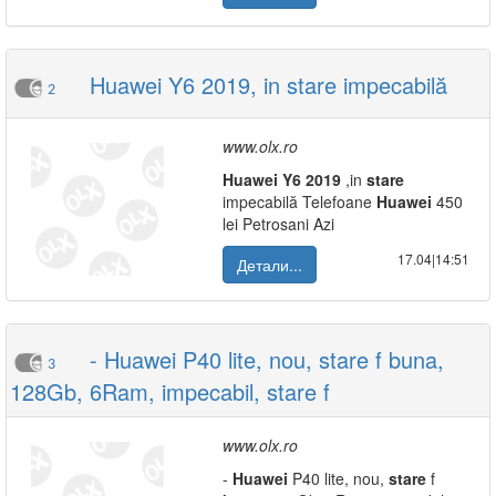
Huawei Y6 2019, in stare impecabilă
2
www.olx.ro
Huawei
Y6
2019
,in
stare
impecabilă Telefoane
Huawei
450
lei Petrosani Azi
17.04|14:51
Детали...
- Huawei P40 lite, nou, stare f buna,
3
128Gb, 6Ram, impecabil, stare f
www.olx.ro
-
Huawei
P40 lite, nou,
stare
f