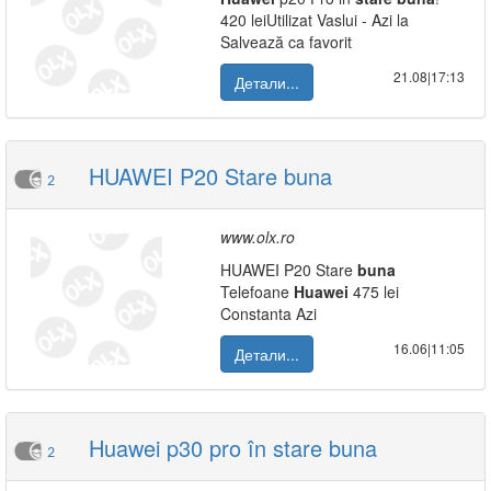
420 leiUtilizat Vaslui - Azi la
Salvează ca favorit
21.08|17:13
Детали...
HUAWEI P20 Stare buna
2
www.olx.ro
HUAWEI P20 Stare
buna
Telefoane
Huawei
475 lei
Constanta Azi
16.06|11:05
Детали...
Huawei p30 pro în stare buna
2