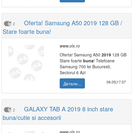
Oferta! Samsung A50 2019 128 GB /
2
Stare foarte buna!
www.olx.ro
Oferta! Samsung A50
2019
128 GB
Stare foarte
buna
! Telefoane
Samsung 700 lei Bucuresti,
Sectorul 6 Azi
06.05|17:37
Детали...
GALAXY TAB A 2019 8 inch stare
2
buna/cutie si accesorii
www.olx.ro