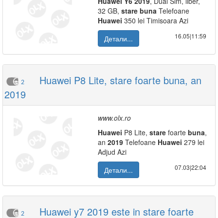
Huawei
Y6
2019
, Dual Sim, liber,
32 GB,
stare
buna
Telefoane
Huawei
350 lei Timisoara Azi
16.05|11:59
Детали...
Huawei P8 Lite, stare foarte buna, an
2
2019
www.olx.ro
Huawei
P8 Lite,
stare
foarte
buna
,
an
2019
Telefoane
Huawei
279 lei
Adjud Azi
07.03|22:04
Детали...
Huawei y7 2019 este in stare foarte
2