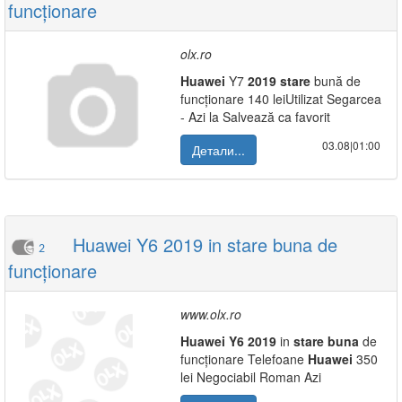
funcționare
olx.ro
Huawei
Y7
2019
stare
bună de
funcționare 140 leiUtilizat Segarcea
- Azi la Salvează ca favorit
03.08|01:00
Детали...
Huawei Y6 2019 in stare buna de
2
funcționare
www.olx.ro
Huawei
Y6
2019
in
stare
buna
de
funcționare Telefoane
Huawei
350
lei Negociabil Roman Azi