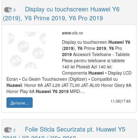
Display cu touchscreen Huawei Y6
3
(2019), Y6 Prime 2019, Y6 Pro 2019
www.olx.ro
Display cu touchscreen
Huawei
Y6
(
2019
),
Y6
Prime
2019
,
Y6
Pro
2019
Accesorii Telefoane - Tablete
Piese pentru telefoane si tablete
140 lei Ploiesti Azi 140 lei:
Componenta
Huawei
• Display LCD
Ecran • Cu Geam Touchscreen (Digitizer) • Compatibil cu
Huawei
: Honor 8A JAT-L29 JAT-TL00 JAT-AL00 Honor Glory 8A
Honor Play 8A
Huawei
Y6
2019
MRD-...
11.06|17:45
Детали...
Folie Sticla Securizata pt. Huawei Y5
2
2019 / Y6 2019 / Y6s 2019