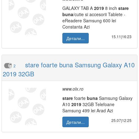
GALAXY TAB A
2019
8 inch
stare
buna
/cutie si accesorii Tablete -
eReadere Samsung 600 lei
Constanta Azi
15.11|16:23
Детали...
stare foarte buna Samsung Galaxy A10
2
2019 32GB
www.olx.ro
stare
foarte
buna
Samsung Galaxy
A10
2019
32GB Telefoane
Samsung 499 lei Arad Azi
25.07|12:25
Детали...