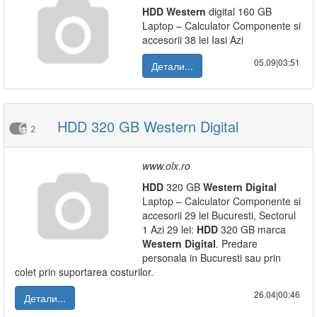
HDD
Western
digital 160 GB
Laptop – Calculator Componente si
accesorii 38 lei Iasi Azi
05.09|03:51
Детали...
HDD 320 GB Western Digital
2
www.olx.ro
HDD
320 GB
Western
Digital
Laptop – Calculator Componente si
accesorii 29 lei Bucuresti, Sectorul
1 Azi 29 lei:
HDD
320 GB marca
Western
Digital
. Predare
personala in Bucuresti sau prin
colet prin suportarea costurilor.
26.04|00:46
Детали...