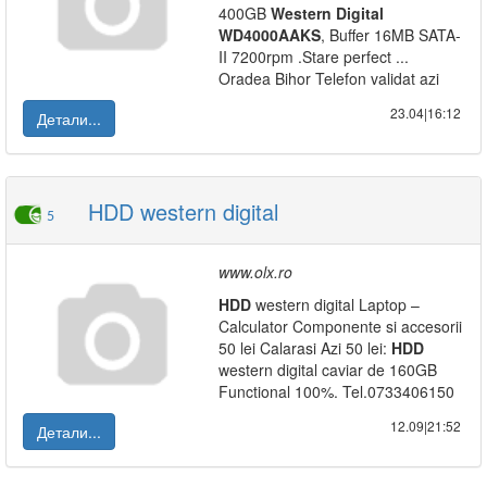
400GB
Western
Digital
WD4000AAKS
, Buffer 16MB SATA-
II 7200rpm .Stare perfect ...
Oradea Bihor Telefon validat azi
23.04|16:12
Детали...
HDD western digital
5
www.olx.ro
HDD
western digital Laptop –
Calculator Componente si accesorii
50 lei Calarasi Azi 50 lei:
HDD
western digital caviar de 160GB
Functional 100%. Tel.0733406150
12.09|21:52
Детали...