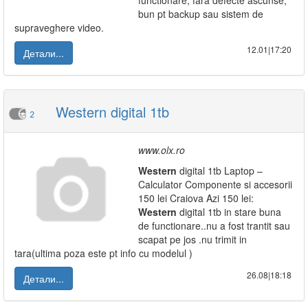
functionare, fara defecte ascunse,
bun pt backup sau sistem de
supraveghere video.
12.01|17:20
Детали...
Western digital 1tb
2
www.olx.ro
Western
digital 1tb Laptop –
Calculator Componente si accesorii
150 lei Craiova Azi 150 lei:
Western
digital 1tb in stare buna
de functionare..nu a fost trantit sau
scapat pe jos .nu trimit in
tara(ultima poza este pt info cu modelul )
26.08|18:18
Детали...