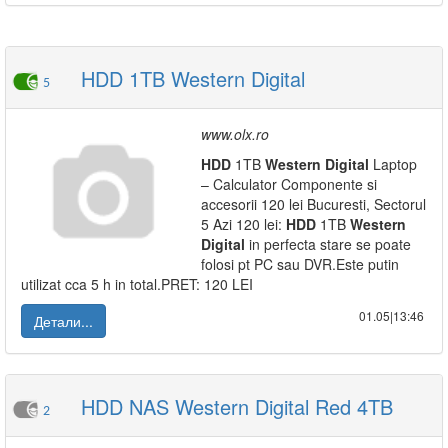
HDD 1TB Western Digital
5
www.olx.ro
HDD
1TB
Western
Digital
Laptop
– Calculator Componente si
accesorii 120 lei Bucuresti, Sectorul
5 Azi 120 lei:
HDD
1TB
Western
Digital
in perfecta stare se poate
folosi pt PC sau DVR.Este putin
utilizat cca 5 h in total.PRET: 120 LEI
01.05|13:46
Детали...
HDD NAS Western Digital Red 4TB
2