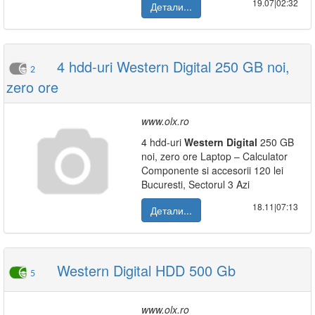
19.07|02:32
Детали...
4 hdd-uri Western Digital 250 GB noi,
2
zero ore
www.olx.ro
4 hdd-uri
Western
Digital
250 GB
noi, zero ore Laptop – Calculator
Componente si accesorii 120 lei
Bucuresti, Sectorul 3 Azi
18.11|07:13
Детали...
Western Digital HDD 500 Gb
5
www.olx.ro