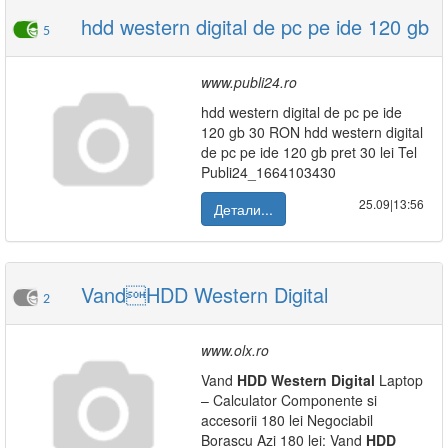
hdd western digital de pc pe ide 120 gb
5
www.publi24.ro
hdd western digital de pc pe ide
120 gb 30 RON hdd western digital
de pc pe ide 120 gb pret 30 lei Tel
Publi24_1664103430
25.09|13:56
Детали...
VandHDD Western Digital
2
www.olx.ro
Vand
HDD
Western
Digital
Laptop
– Calculator Componente si
accesorii 180 lei Negociabil
Borascu Azi 180 lei: Vand
HDD