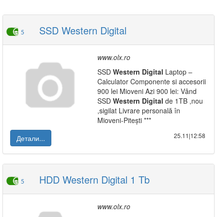
SSD Western Digital
5
www.olx.ro
SSD
Western
Digital
Laptop –
Calculator Componente si accesorii
900 lei Mioveni Azi 900 lei: Vând
SSD
Western
Digital
de 1TB ,nou
,sigilat Livrare personală în
Mioveni-Pitești ***
25.11|12:58
Детали...
HDD Western Digital 1 Tb
5
www.olx.ro