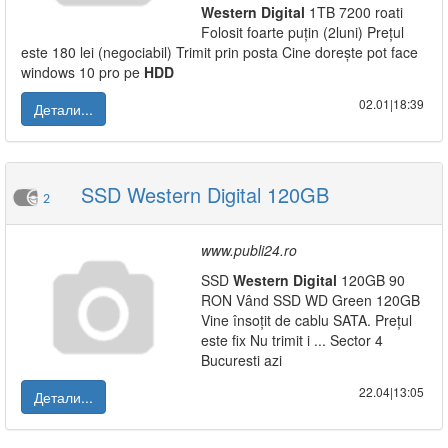
Western
Digital
1TB 7200 roati
Folosit foarte puțin (2luni) Prețul
este 180 lei (negociabil) Trimit prin posta Cine dorește pot face
windows 10 pro pe
HDD
02.01|18:39
Детали...
SSD Western Digital 120GB
2
www.publi24.ro
SSD
Western
Digital
120GB 90
RON Vând SSD WD Green 120GB
Vine însoțit de cablu SATA. Prețul
este fix Nu trimit i ... Sector 4
Bucuresti azi
22.04|13:05
Детали...