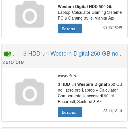
Western
Digital
HDD
500 Gb
Laptop-Calculator-Gaming Sisteme
PC & Gaming 83 lei Vlahita Azi
09.12|16:49
Детали...
3 HDD-uri Western Digital 250 GB noi,
5
zero ore
www.olx.ro
3
HDD
-uri
Western
Digital
250 GB
noi, zero ore Laptop – Calculator
Componente si accesorii 90 lei
Bucuresti, Sectorul 3 Azi
23.11|12:14
Детали...