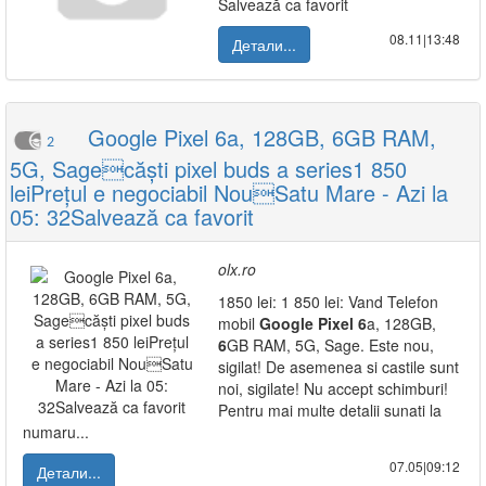
Salvează ca favorit
08.11|13:48
Детали...
Google Pixel 6a, 128GB, 6GB RAM,
2
5G, Sagecăști pixel buds a series1 850
leiPrețul e negociabil NouSatu Mare - Azi la
05: 32Salvează ca favorit
olx.ro
1850 lei: 1 850 lei: Vand Telefon
mobil
Google
Pixel
6
a, 128GB,
6
GB RAM, 5G, Sage. Este nou,
sigilat! De asemenea si castile sunt
noi, sigilate! Nu accept schimburi!
Pentru mai multe detalii sunati la
numaru...
07.05|09:12
Детали...