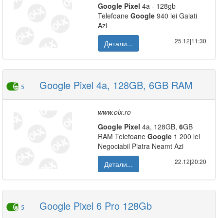
Google
Pixel
4a - 128gb
Telefoane
Google
940 lei Galati
Azi
25.12|11:30
Детали...
Google Pixel 4a, 128GB, 6GB RAM
5
www.olx.ro
Google
Pixel
4a, 128GB,
6
GB
RAM Telefoane
Google
1 200 lei
Negociabil Piatra Neamt Azi
22.12|20:20
Детали...
Google Pixel 6 Pro 128Gb
5