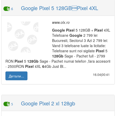
Google Pixel 5 128GBPixel 4XL
6
www.olx.ro
Google
Pixel
5 128GB +
Pixel
4XL
Telefoane
Google
2 799 lei
Bucuresti, Sectorul 3 Azi 2 799 lei:
Vand 3 telefoane luate la licitatie:
Telefoane sunt noi sigilate
Pixel
5
128Gb
Sage - Pachet full - 2799
RON
Pixel
5
128Gb
Sage - Pachet numai telefon ,fara accesorii
- 2500RON
Pixel
4XL
6
4Gb Just Bl...
16.04|00:41
Детали...
Google Pixel 2 xl 128gb
5