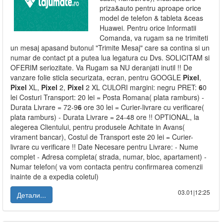
priza&auto pentru aproape orice
model de telefon & tableta &ceas
Huawei. Pentru orice Informatii
Comanda, va rugam sa ne trimiteti
un mesaj apasand butonul "Trimite Mesaj" care sa contina si un
numar de contact pt a putea lua legatura cu Dvs. SOLICITAM si
OFERIM seriozitate. Va Rugam sa NU deranjati inutil !! De
vanzare folie sticla securizata, ecran, pentru GOOGLE
Pixel
,
Pixel
XL,
Pixel
2,
Pixel
2 XL CULORI margini: negru PRET:
6
0
lei Costuri Transport: 20 lei = Posta Romana( plata ramburs) -
Durata Livrare = 72-9
6
ore 30 lei = Curier-livrare cu verificare(
plata ramburs) - Durata Livrare = 24-48 ore !! OPTIONAL, la
alegerea Clientului, pentru produsele Achitate in Avans(
virament bancar), Costul de Transport este 20 lei = Curier-
livrare cu verificare !! Date Necesare pentru Livrare: - Nume
complet - Adresa completa( strada, numar, bloc, apartament) -
Numar telefon( va vom contacta pentru confirmarea comenzii
inainte de a expedia coletul)
03.01|12:25
Детали...