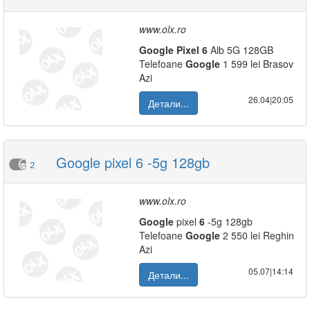
www.olx.ro
Google
Pixel
6
Alb 5G 128GB
Telefoane
Google
1 599 lei Brasov
Azi
26.04|20:05
Детали...
Google pixel 6 -5g 128gb
2
www.olx.ro
Google
pixel
6
-5g 128gb
Telefoane
Google
2 550 lei Reghin
Azi
05.07|14:14
Детали...