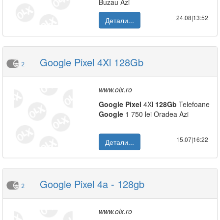
Buzau Azi
24.08|13:52
Детали...
Google Pixel 4Xl 128Gb
2
www.olx.ro
Google
Pixel
4Xl
128Gb
Telefoane
Google
1 750 lei Oradea Azi
15.07|16:22
Детали...
Google Pixel 4a - 128gb
2
www.olx.ro