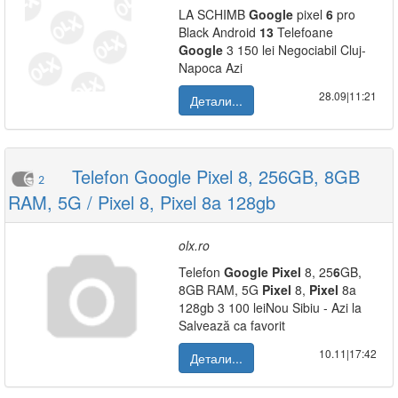
LA SCHIMB
Google
pixel
6
pro
Black Android
13
Telefoane
Google
3 150 lei Negociabil Cluj-
Napoca Azi
28.09|11:21
Детали...
Telefon Google Pixel 8, 256GB, 8GB
2
RAM, 5G / Pixel 8, Pixel 8a 128gb
olx.ro
Telefon
Google
Pixel
8, 25
6
GB,
8GB RAM, 5G
Pixel
8,
Pixel
8a
128gb 3 100 leiNou Sibiu - Azi la
Salvează ca favorit
10.11|17:42
Детали...