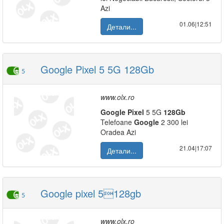
Azi
01.06|12:51
Детали...
Google Pixel 5 5G 128Gb
5
www.olx.ro
Google
Pixel
5 5G
128Gb
Telefoane
Google
2 300 lei
Oradea Azi
21.04|17:07
Детали...
Google pixel 5128gb
5
www.olx.ro