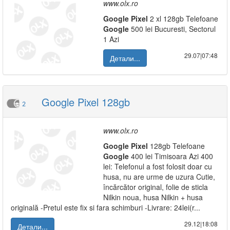
www.olx.ro
Google
Pixel
2 xl 128gb Telefoane
Google
500 lei Bucuresti, Sectorul
1 Azi
29.07|07:48
Детали...
Google Pixel 128gb
2
www.olx.ro
Google
Pixel
128gb Telefoane
Google
400 lei Timisoara Azi 400
lei: Telefonul a fost folosit doar cu
husa, nu are urme de uzura Cutie,
încărcător original, folie de sticla
Nilkin noua, husa Nilkin + husa
originală -Pretul este fix si fara schimburi -Livrare: 24lei(r...
29.12|18:08
Детали...