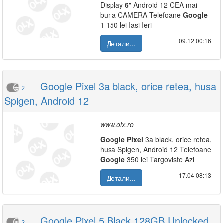
Display
6
" Android 12 CEA mai
buna CAMERA Telefoane
Google
1 150 lei Iasi Ieri
09.12|00:16
Детали...
Google Pixel 3a black, orice retea, husa
2
Spigen, Android 12
www.olx.ro
Google
Pixel
3a black, orice retea,
husa Spigen, Android 12 Telefoane
Google
350 lei Targoviste Azi
17.04|08:13
Детали...
Google Pixel 5 Black 128GB Unlocked,
3