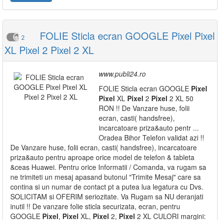
FOLIE Sticla ecran GOOGLE Pixel Pixel
2
XL Pixel 2 Pixel 2 XL
www.publi24.ro
FOLIE Sticla ecran GOOGLE
Pixel
Pixel
XL
Pixel
2
Pixel
2 XL 50
RON !! De Vanzare huse, folii
ecran, casti( handsfree),
incarcatoare priza&auto pentr ...
Oradea Bihor Telefon validat azi !!
De Vanzare huse, folii ecran, casti( handsfree), incarcatoare
priza&auto pentru aproape orice model de telefon & tableta
&ceas Huawei. Pentru orice Informatii / Comanda, va rugam sa
ne trimiteti un mesaj apasand butonul "Trimite Mesaj" care sa
contina si un numar de contact pt a putea lua legatura cu Dvs.
SOLICITAM si OFERIM seriozitate. Va Rugam sa NU deranjati
inutil !! De vanzare folie sticla securizata, ecran, pentru
GOOGLE
Pixel
,
Pixel
XL,
Pixel
2,
Pixel
2 XL CULORI margini: