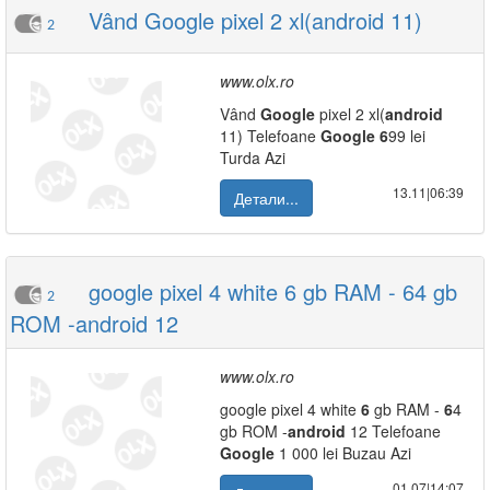
Vând Google pixel 2 xl(android 11)
2
www.olx.ro
Vând
Google
pixel 2 xl(
android
11) Telefoane
Google
6
99 lei
Turda Azi
13.11|06:39
Детали...
google pixel 4 white 6 gb RAM - 64 gb
2
ROM -android 12
www.olx.ro
google pixel 4 white
6
gb RAM -
6
4
gb ROM -
android
12 Telefoane
Google
1 000 lei Buzau Azi
01.07|14:07