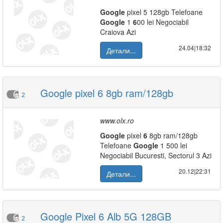
Google
pixel 5 128gb Telefoane
Google
1
6
00 lei Negociabil
Craiova Azi
24.04|18:32
Детали...
Google pixel 6 8gb ram/128gb
2
www.olx.ro
Google
pixel
6
8gb ram/128gb
Telefoane
Google
1 500 lei
Negociabil Bucuresti, Sectorul 3 Azi
20.12|22:31
Детали...
Google Pixel 6 Alb 5G 128GB
2