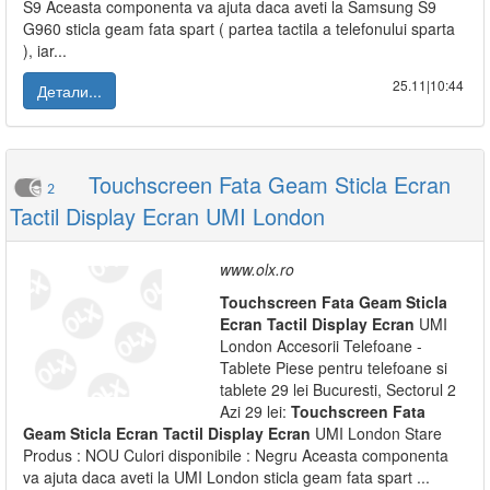
S9 Aceasta componenta va ajuta daca aveti la Samsung S9
G960 sticla geam fata spart ( partea tactila a telefonului sparta
), iar...
25.11|10:44
Детали...
Touchscreen Fata Geam Sticla Ecran
2
Tactil Display Ecran UMI London
www.olx.ro
Touchscreen
Fata
Geam
Sticla
Ecran
Tactil
Display
Ecran
UMI
London Accesorii Telefoane -
Tablete Piese pentru telefoane si
tablete 29 lei Bucuresti, Sectorul 2
Azi 29 lei:
Touchscreen
Fata
Geam
Sticla
Ecran
Tactil
Display
Ecran
UMI London Stare
Produs : NOU Culori disponibile : Negru Aceasta componenta
va ajuta daca aveti la UMI London sticla geam fata spart ...