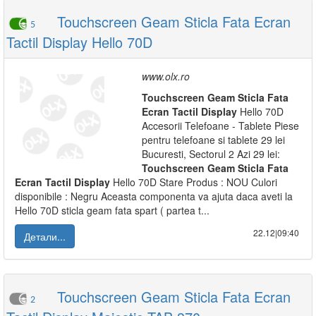
Touchscreen Geam Sticla Fata Ecran
5
Tactil Display Hello 70D
www.olx.ro
Touchscreen
Geam
Sticla
Fata
Ecran
Tactil
Display
Hello 70D
Accesorii Telefoane - Tablete Piese
pentru telefoane si tablete 29 lei
Bucuresti, Sectorul 2 Azi 29 lei:
Touchscreen
Geam
Sticla
Fata
Ecran
Tactil
Display
Hello 70D Stare Produs : NOU Culori
disponibile : Negru Aceasta componenta va ajuta daca aveti la
Hello 70D sticla geam fata spart ( partea t...
22.12|09:40
Детали...
Touchscreen Geam Sticla Fata Ecran
2