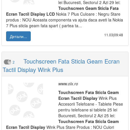
lei Bucuresti, Sectorul 2 Azi 29 lei:
Touchscreen
Geam
Sticla
Fata
Ecran
Tactil
Display
LCD
Nokia 7 Plus Culoare : Negru Stare
produs : NOU Aceasta componenta va ajuta daca aveti la Nokia
7 Plus sticla geam fata spart ( partea ta...
11.03|09:48
Детали...
Touchscreen Fata Sticla Geam Ecran
2
Tactil Display Wink Plus
www.olx.ro
Touchscreen
Fata
Sticla
Geam
Ecran
Tactil
Display
Wink Plus
Accesorii Telefoane - Tablete Piese
pentru telefoane si tablete 25 lei
Bucuresti, Sectorul 2 Azi 25 lei:
Touchscreen
Fata
Sticla
Geam
Ecran
Tactil
Display
Wink Plus Stare Produs : NOU Culori