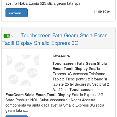
aveti la Nokia Lumia 525 sticla geam fata spa...
14.09|10:04
Детали...
Touchscreen Fata Geam Sticla Ecran
5
Tactil Display Smailo Express 3G
www.olx.ro
Touchscreen
Fata
Geam
Sticla
Ecran
Tactil
Display
Smailo
Express 3G Accesorii Telefoane -
Tablete Piese pentru telefoane si
tablete 25 lei Bucuresti, Sectorul 2
Azi 25 lei:
Touchscreen
Fata
Geam
Sticla
Ecran
Tactil
Display
Smailo Express 3G
Stare Produs : NOU Culori disponibile : Negru Aceasta
componenta va ajuta daca aveti la Smailo Express 3G sticla
geam fata s...