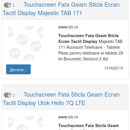
Touchscreen Fata Geam Sticla Ecran
2
Tactil Display Majestic TAB 171
www.olx.ro
Touchscreen
Fata
Geam
Sticla
Ecran
Tactil
Display
Majestic TAB
171 Accesorii Telefoane - Tablete
Piese pentru telefoane si tablete 25
lei Bucuresti, Sectorul 2 Azi
13.06|22:12
Детали...
Touchscreen Fata Sticla Geam Ecran
2
Tactil Display Utok Hello 7Q LTE
www.olx.ro
Touchscreen
Fata
Sticla
Geam