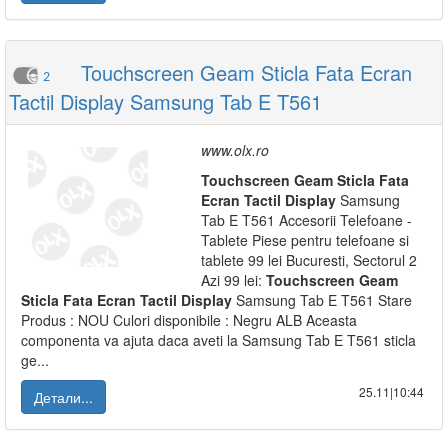
Touchscreen Geam Sticla Fata Ecran
2
Tactil Display Samsung Tab E T561
www.olx.ro
Touchscreen
Geam
Sticla
Fata
Ecran
Tactil
Display
Samsung
Tab E T561 Accesorii Telefoane -
Tablete Piese pentru telefoane si
tablete 99 lei Bucuresti, Sectorul 2
Azi 99 lei:
Touchscreen
Geam
Sticla
Fata
Ecran
Tactil
Display
Samsung Tab E T561 Stare
Produs : NOU Culori disponibile : Negru ALB Aceasta
componenta va ajuta daca aveti la Samsung Tab E T561 sticla
ge...
25.11|10:44
Детали...