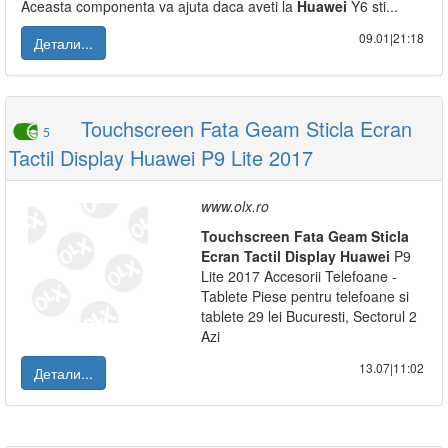
Aceasta componenta va ajuta daca aveti la
Huawei
Y6 sti...
09.01|21:18
Детали...
Touchscreen Fata Geam Sticla Ecran
5
Tactil Display Huawei P9 Lite 2017
www.olx.ro
Touchscreen
Fata
Geam
Sticla
Ecran
Tactil
Display
Huawei
P9
Lite 2017 Accesorii Telefoane -
Tablete Piese pentru telefoane si
tablete 29 lei Bucuresti, Sectorul 2
Azi
13.07|11:02
Детали...