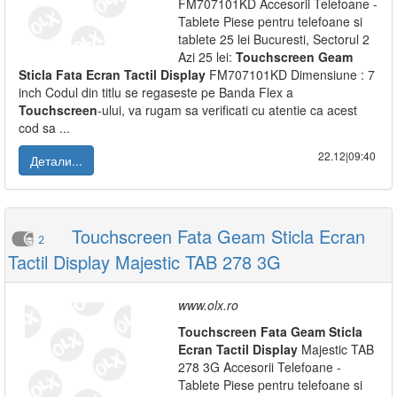
FM707101KD Accesorii Telefoane -
Tablete Piese pentru telefoane si
tablete 25 lei Bucuresti, Sectorul 2
Azi 25 lei:
Touchscreen
Geam
Sticla
Fata
Ecran
Tactil
Display
FM707101KD Dimensiune : 7
inch Codul din titlu se regaseste pe Banda Flex a
Touchscreen
-ului, va rugam sa verificati cu atentie ca acest
cod sa ...
22.12|09:40
Детали...
Touchscreen Fata Geam Sticla Ecran
2
Tactil Display Majestic TAB 278 3G
www.olx.ro
Touchscreen
Fata
Geam
Sticla
Ecran
Tactil
Display
Majestic TAB
278 3G Accesorii Telefoane -
Tablete Piese pentru telefoane si