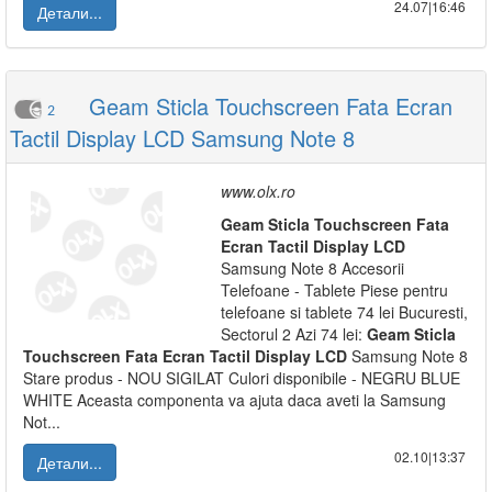
24.07|16:46
Детали...
Geam Sticla Touchscreen Fata Ecran
2
Tactil Display LCD Samsung Note 8
www.olx.ro
Geam
Sticla
Touchscreen
Fata
Ecran
Tactil
Display
LCD
Samsung Note 8 Accesorii
Telefoane - Tablete Piese pentru
telefoane si tablete 74 lei Bucuresti,
Sectorul 2 Azi 74 lei:
Geam
Sticla
Touchscreen
Fata
Ecran
Tactil
Display
LCD
Samsung Note 8
Stare produs - NOU SIGILAT Culori disponibile - NEGRU BLUE
WHITE Aceasta componenta va ajuta daca aveti la Samsung
Not...
02.10|13:37
Детали...