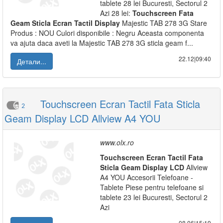
tablete 28 lei Bucuresti, Sectorul 2
Azi 28 lei:
Touchscreen
Fata
Geam
Sticla
Ecran
Tactil
Display
Majestic TAB 278 3G Stare
Produs : NOU Culori disponibile : Negru Aceasta componenta
va ajuta daca aveti la Majestic TAB 278 3G sticla geam f...
22.12|09:40
Детали...
Touchscreen Ecran Tactil Fata Sticla
2
Geam Display LCD Allview A4 YOU
www.olx.ro
Touchscreen
Ecran
Tactil
Fata
Sticla
Geam
Display
LCD
Allview
A4 YOU Accesorii Telefoane -
Tablete Piese pentru telefoane si
tablete 23 lei Bucuresti, Sectorul 2
Azi
08.06|15:19