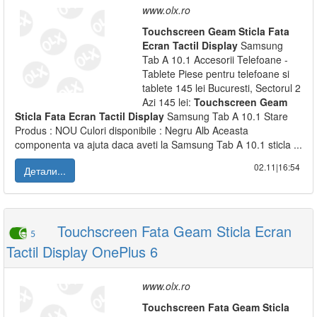
www.olx.ro
Touchscreen
Geam
Sticla
Fata
Ecran
Tactil
Display
Samsung
Tab A 10.1 Accesorii Telefoane -
Tablete Piese pentru telefoane si
tablete 145 lei Bucuresti, Sectorul 2
Azi 145 lei:
Touchscreen
Geam
Sticla
Fata
Ecran
Tactil
Display
Samsung Tab A 10.1 Stare
Produs : NOU Culori disponibile : Negru Alb Aceasta
componenta va ajuta daca aveti la Samsung Tab A 10.1 sticla ...
02.11|16:54
Детали...
Touchscreen Fata Geam Sticla Ecran
5
Tactil Display OnePlus 6
www.olx.ro
Touchscreen
Fata
Geam
Sticla