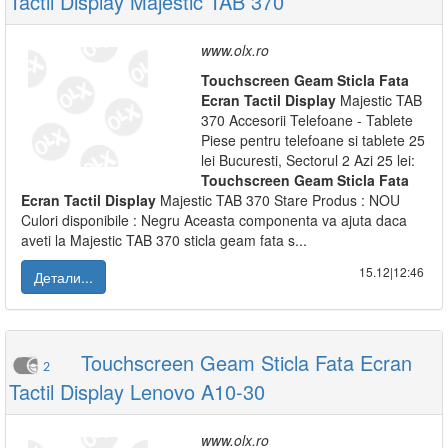
Tactil Display Majestic TAB 370
www.olx.ro
Touchscreen
Geam
Sticla
Fata
Ecran
Tactil
Display
Majestic TAB
370 Accesorii Telefoane - Tablete
Piese pentru telefoane si tablete 25
lei Bucuresti, Sectorul 2 Azi 25 lei:
Touchscreen
Geam
Sticla
Fata
Ecran
Tactil
Display
Majestic TAB 370 Stare Produs : NOU
Culori disponibile : Negru Aceasta componenta va ajuta daca
aveti la Majestic TAB 370 sticla geam fata s...
15.12|12:46
Детали...
Touchscreen Geam Sticla Fata Ecran
2
Tactil Display Lenovo A10-30
www.olx.ro