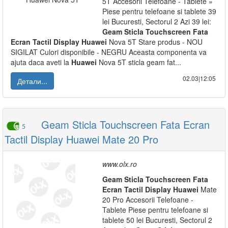
5T Accesorii Telefoane - Tablete »
Piese pentru telefoane si tablete 39
lei Bucuresti, Sectorul 2 Azi 39 lei:
Geam
Sticla
Touchscreen
Fata
Ecran
Tactil
Display
Huawei
Nova 5T Stare produs - NOU
SIGILAT Culori disponibile - NEGRU Aceasta componenta va
ajuta daca aveti la
Huawei
Nova 5T sticla geam fat...
02.03|12:05
Детали...
Geam Sticla Touchscreen Fata Ecran
5
Tactil Display Huawei Mate 20 Pro
www.olx.ro
Geam
Sticla
Touchscreen
Fata
Ecran
Tactil
Display
Huawei
Mate
20 Pro Accesorii Telefoane -
Tablete Piese pentru telefoane si
tablete 50 lei Bucuresti, Sectorul 2