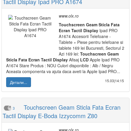
Tactil Display Ipad PRO A1674
www.olx.ro
Touchscreen
Geam
Sticla
Fata
Ecran
Tactil
Display
Ipad PRO
A1674 Accesorii Telefoane -
Tablete » Piese pentru telefoane si
tablete 169 lei Bucuresti, Sectorul 2
Azi 169 lei:
Touchscreen
Geam
Sticla
Fata
Ecran
Tactil
Display
Afisaj
LCD
Apple Ipad PRO
A1674 Stare Produs : NOU Culori disponibile : Alb / Negru
Aceasta componenta va ajuta daca aveti la Apple Ipad PRO...
15.03|14:15
Детали...
Touchscreen Geam Sticla Fata Ecran
3
Tactil Display E-Boda Izzycomm Z80
www.olx.ro