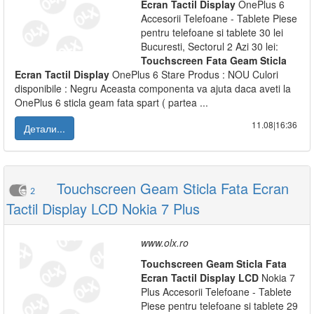
Ecran
Tactil
Display
OnePlus 6
Accesorii Telefoane - Tablete Piese
pentru telefoane si tablete 30 lei
Bucuresti, Sectorul 2 Azi 30 lei:
Touchscreen
Fata
Geam
Sticla
Ecran
Tactil
Display
OnePlus 6 Stare Produs : NOU Culori
disponibile : Negru Aceasta componenta va ajuta daca aveti la
OnePlus 6 sticla geam fata spart ( partea ...
11.08|16:36
Детали...
Touchscreen Geam Sticla Fata Ecran
2
Tactil Display LCD Nokia 7 Plus
www.olx.ro
Touchscreen
Geam
Sticla
Fata
Ecran
Tactil
Display
LCD
Nokia 7
Plus Accesorii Telefoane - Tablete
Piese pentru telefoane si tablete 29