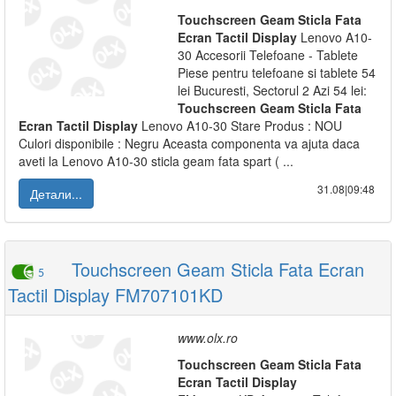
Touchscreen
Geam
Sticla
Fata
Ecran
Tactil
Display
Lenovo A10-
30 Accesorii Telefoane - Tablete
Piese pentru telefoane si tablete 54
lei Bucuresti, Sectorul 2 Azi 54 lei:
Touchscreen
Geam
Sticla
Fata
Ecran
Tactil
Display
Lenovo A10-30 Stare Produs : NOU
Culori disponibile : Negru Aceasta componenta va ajuta daca
aveti la Lenovo A10-30 sticla geam fata spart ( ...
31.08|09:48
Детали...
Touchscreen Geam Sticla Fata Ecran
5
Tactil Display FM707101KD
www.olx.ro
Touchscreen
Geam
Sticla
Fata
Ecran
Tactil
Display