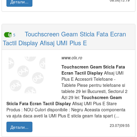
Детали...
Touchscreen Geam Sticla Fata Ecran
5
Tactil Display Afisaj UMI Plus E
www.olx.ro
Touchscreen
Geam
Sticla
Fata
Ecran
Tactil
Display
Afisaj UMI
Plus E Accesorii Telefoane -
Tablete Piese pentru telefoane si
tablete 29 lei Bucuresti, Sectorul 2
Azi 29 lei:
Touchscreen
Geam
Sticla
Fata
Ecran
Tactil
Display
Afisaj UMI Plus E Stare
Produs : NOU Culori disponibile : Negru Aceasta componenta
va ajuta daca aveti la UMI Plus E sticla geam fata spart (...
23.07|09:55
Детали...