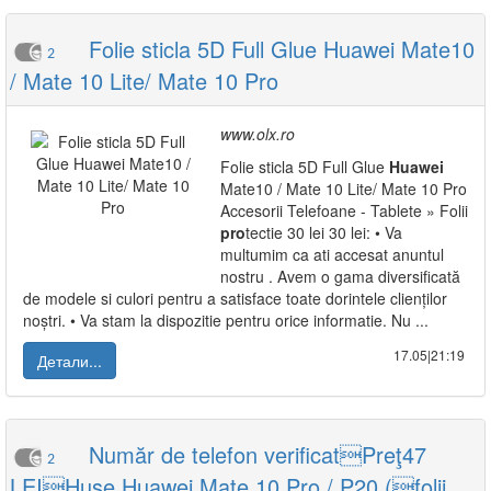
Folie sticla 5D Full Glue Huawei Mate10
2
/ Mate 10 Lite/ Mate 10 Pro
www.olx.ro
Folie sticla 5D Full Glue
Huawei
Mate10 / Mate 10 Lite/ Mate 10 Pro
Accesorii Telefoane - Tablete » Folii
pro
tectie 30 lei 30 lei: • Va
multumim ca ati accesat anuntul
nostru . Avem o gama diversificată
de modele si culori pentru a satisface toate dorintele clienților
noștri. • Va stam la dispozitie pentru orice informatie. Nu ...
17.05|21:19
Детали...
Număr de telefon verificatPreţ47
2
LEIHuse Huawei Mate 10 Pro / P20 (folii