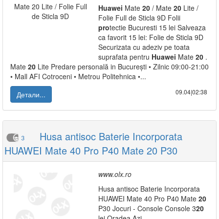
Huawei
Mate
20
/ Mate
20
Lite /
Folie Full de Sticla 9D Folii
pro
tectie Bucuresti 15 lei Salveaza
ca favorit 15 lei: Folie de Sticla 9D
Securizata cu adeziv pe toata
suprafata pentru
Huawei
Mate
20
.
Mate
20
Lite Predare personală in București • Zilnic 09:00-21:00
• Mall AFI Cotroceni • Metrou Politehnica •...
09.04|02:38
Детали...
Husa antisoc Baterie Incorporata
3
HUAWEI Mate 40 Pro P40 Mate 20 P30
www.olx.ro
Husa antisoc Baterie Incorporata
HUAWEI Mate 40 Pro P40 Mate
20
P30 Jocuri - Console Console 3
20
lei Oradea Azi