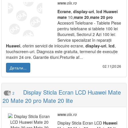
www.olx.ro
Ecrane
,
display-uri
,
lcd
Huawei
mate
10,
mate
20
,
mate
20
pro
Accesorii Telefoane - Tablete Piese
pentru telefoane si tablete 100 lei
Bucuresti, Sectorul 2 Azi 100 lei:
Service specializat în reparații
Huawei
, oferim servicii de inlocuire ecrane,
display-uri
,
lcd
,
touchscreen-uri. Diagnoza este gratuita, termenul de execuție
maxim 24 ore. Garantie 6luni.Preturile af...
02.11|20:26
Детали...
Display Sticla Ecran LCD Huawei Mate
2
20 Mate 20 pro Mate 20 lite
www.olx.ro
Display Sticla Ecran LCD
Huawei