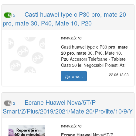
Casti huawei type c P30 pro, mate 20
5
pro, mate 30, P40, Mate 10, P20
www.olx.ro
Casti huawei type c P30
pro
,
mate
20
pro
,
mate
30, P40, Mate 10,
P
20
Accesorii Telefoane - Tablete
Casti 50 lei Negociabil Ploiesti Azi
22.06|18:03
Детали...
Ecrane Huawei Nova/5T/P
2
Smart/Z/Plus/2019/2021/Mate 20/Pro/lite/10/9/Y
www.olx.ro
Ecrane
Huawei
Nova/5T/P