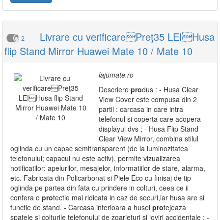
Livrare cu verificarePreţ35 LEIHusa
2
flip Stand Mirror Huawei Mate 10 / Mate 10
lajumate.ro
Descriere
pro
dus : - Husa Clear
View Cover este compusa din 2
partii : carcasa in care intra
telefonul si coperta care acopera
displayul dvs ; - Husa Flip Stand
Clear View Mirror, combina stilul
oglinda cu un capac semitransparent (de la luminozitatea
telefonului; capacul nu este activ), permite vizualizarea
notificatilor: apelurilor, mesajelor, informatiilor de stare, alarma,
etc. Fabricata din Policarbonat si Piele Eco cu finisaj de tip
oglinda pe partea din fata cu prindere in colturi, ceea ce ii
confera o
pro
tectie mai ridicata in caz de socuri,iar husa are si
functie de stand. - Carcasa inferioara a husei
pro
tejeaza
spatele si colturile telefonului de zgarieturi si loviri accidentale ; -