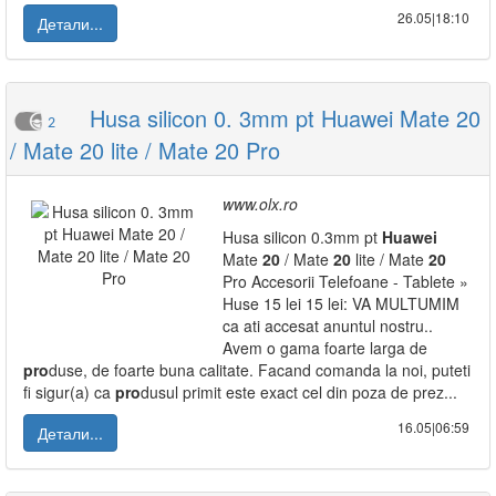
26.05|18:10
Детали...
Husa silicon 0. 3mm pt Huawei Mate 20
2
/ Mate 20 lite / Mate 20 Pro
www.olx.ro
Husa silicon 0.3mm pt
Huawei
Mate
20
/ Mate
20
lite / Mate
20
Pro Accesorii Telefoane - Tablete »
Huse 15 lei 15 lei: VA MULTUMIM
ca ati accesat anuntul nostru..
Avem o gama foarte larga de
pro
duse, de foarte buna calitate. Facand comanda la noi, puteti
fi sigur(a) ca
pro
dusul primit este exact cel din poza de prez...
16.05|06:59
Детали...