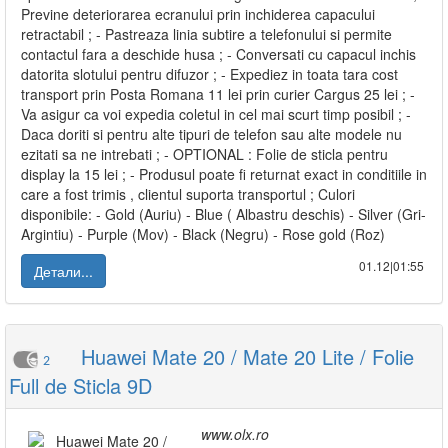
Previne deteriorarea ecranului prin inchiderea capacului
retractabil ; - Pastreaza linia subtire a telefonului si permite
contactul fara a deschide husa ; - Conversati cu capacul inchis
datorita slotului pentru difuzor ; - Expediez in toata tara cost
transport prin Posta Romana 11 lei prin curier Cargus 25 lei ; -
Va asigur ca voi expedia coletul in cel mai scurt timp posibil ; -
Daca doriti si pentru alte tipuri de telefon sau alte modele nu
ezitati sa ne intrebati ; - OPTIONAL : Folie de sticla pentru
display la 15 lei ; - Produsul poate fi returnat exact in conditiile in
care a fost trimis , clientul suporta transportul ; Culori
disponibile: - Gold (Auriu) - Blue ( Albastru deschis) - Silver (Gri-
Argintiu) - Purple (Mov) - Black (Negru) - Rose gold (Roz)
01.12|01:55
Детали...
Huawei Mate 20 / Mate 20 Lite / Folie
2
Full de Sticla 9D
www.olx.ro