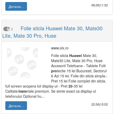
08.06|11:32
Детали...
Folie sticla Huawei Mate 30, Mate30
2
Lite, Mate 30 Pro, Huse
www.olx.ro
Folie sticla
Huawei
Mate 30,
Mate30 Lite, Mate 30 Pro, Huse
Accesorii Telefoane - Tablete Folii
pro
tectie 15 lei Bucuresti, Sectorul
6 Azi 15 lei: Folie din sticla simpla.-
Pret 15 lei Folie complet din sticla,
full screen acopera tot display-ul - Pret
20
-35 lei
Calitate/
mate
riale premium. Se simte exact ca display-ul
telefonului Optional hu...
22.06|15:02
Детали...