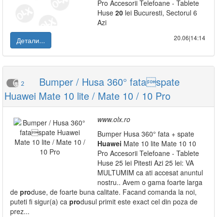
Pro Accesorii Telefoane - Tablete
Huse
20
lei Bucuresti, Sectorul 6
Azi
20.06|14:14
Детали...
Bumper / Husa 360° fataspate
2
Huawei Mate 10 lite / Mate 10 / 10 Pro
www.olx.ro
Bumper Husa 360° fata + spate
Huawei
Mate 10 lite Mate 10 10
Pro Accesorii Telefoane - Tablete
Huse 25 lei Pitesti Azi 25 lei: VA
MULTUMIM ca ati accesat anuntul
nostru.. Avem o gama foarte larga
de
pro
duse, de foarte buna calitate. Facand comanda la noi,
puteti fi sigur(a) ca
pro
dusul primit este exact cel din poza de
prez...