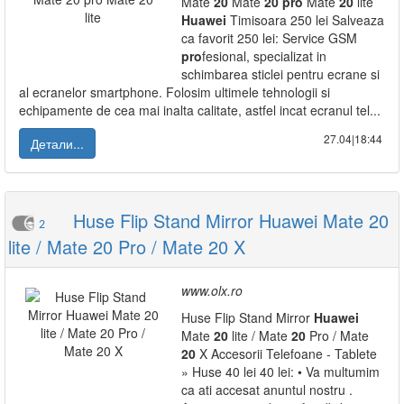
Mate
20
Mate
20
pro
Mate
20
lite
Huawei
Timisoara 250 lei Salveaza
ca favorit 250 lei: Service GSM
pro
fesional, specializat in
schimbarea sticlei pentru ecrane si
al ecranelor smartphone. Folosim ultimele tehnologii si
echipamente de cea mai inalta calitate, astfel incat ecranul tel...
27.04|18:44
Детали...
Huse Flip Stand Mirror Huawei Mate 20
2
lite / Mate 20 Pro / Mate 20 X
www.olx.ro
Huse Flip Stand Mirror
Huawei
Mate
20
lite / Mate
20
Pro / Mate
20
X Accesorii Telefoane - Tablete
» Huse 40 lei 40 lei: • Va multumim
ca ati accesat anuntul nostru .