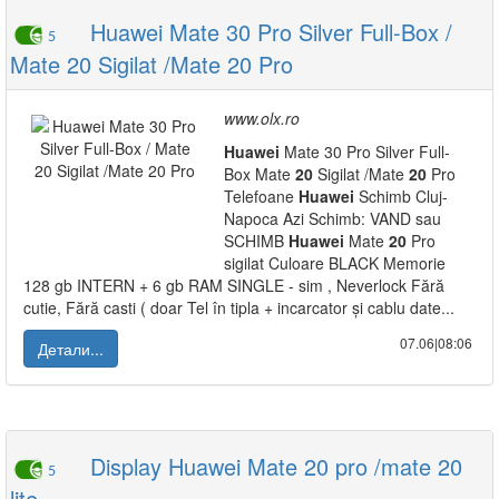
Huawei Mate 30 Pro Silver Full-Box /
5
Mate 20 Sigilat /Mate 20 Pro
www.olx.ro
Huawei
Mate 30 Pro Silver Full-
Box Mate
20
Sigilat /Mate
20
Pro
Telefoane
Huawei
Schimb Cluj-
Napoca Azi Schimb: VAND sau
SCHIMB
Huawei
Mate
20
Pro
sigilat Culoare BLACK Memorie
128 gb INTERN + 6 gb RAM SINGLE - sim , Neverlock Fără
cutie, Fără casti ( doar Tel în tipla + incarcator și cablu date...
07.06|08:06
Детали...
Display Huawei Mate 20 pro /mate 20
5
lite