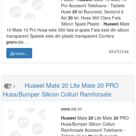
Pro Accesorii Telefoane - Tablete
Huse
20
lei Bucuresti, Sectorul 6
Azi
20
lei: Husa 360 Clara Fata
Silicon Spate Plastic -
Huawei
Mate
10 Mate 10 Pro Husa este 360 fata si spate Fata este din silicon
transparent Spatele este din plastic transparent Confera
pro
tectie ...
03.07|13:34
Детали...
Huawei Mate 20 Lite Mate 20 PRO
2
Husa/Bumper Silicon Colturi Ramforsate
www.olx.ro
Huawei
Mate
20
Lite Mate
20
PRO
Husa/Bumper Silicon Colturi
Ramforsate Accesorii Telefoane -