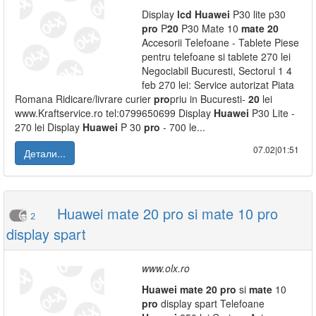
Display
lcd
Huawei
P30 lite p30
pro
P
20
P30 Mate 10
mate
20
Accesorii Telefoane - Tablete Piese
pentru telefoane si tablete 270 lei
Negociabil Bucuresti, Sectorul 1 4
feb 270 lei: Service autorizat Piata
Romana Ridicare/livrare curier
pro
priu in Bucuresti-
20
lei
www.Kraftservice.ro tel:0799650699 Display
Huawei
P30 Lite -
270 lei Display
Huawei
P 30
pro
- 700 le...
07.02|01:51
Детали...
Huawei mate 20 pro si mate 10 pro
2
display spart
www.olx.ro
Huawei
mate
20
pro
si
mate
10
pro
display spart Telefoane