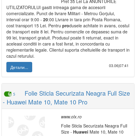
Pret 35 Lei La ANUNTURILE
UTILIZATORULUI gasiti intreaga gama de accesorii
comercializate. Punct de livrare Militari - Metrou Gorjului,
interval orar 9:00 -
20
:00 Livrare in tara prin Posta Romana,
cost transport 15 Lei. Pentru
pro
dusele achitate in avans, costul
de transport este 8 lei. Pentru comenzile ce depasesc suma de
99 lei, transport gratuit. Produsul poate fi returnat, exact in
aceleasi conditii in care a fost livrat, in concordanta cu
reglementarile legale. Clientul suporta cheltuielile de transport in
cazul returului.
03.06|07:41
Детали...
Folie Sticla Securizata Neagra Full Size
5
- Huawei Mate 10, Mate 10 Pro
www.olx.ro
Folie Sticla Securizata Neagra Full
Size -
Huawei
Mate 10, Mate 10