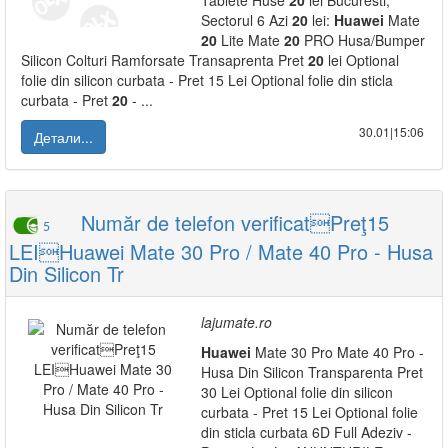
Tablete Huse
20
lei Bucuresti,
Sectorul 6 Azi
20
lei:
Huawei
Mate
20
Lite Mate
20
PRO Husa/Bumper
Silicon Colturi Ramforsate Transaprenta Pret
20
lei Optional
folie din silicon curbata - Pret 15 Lei Optional folie din sticla
curbata - Pret
20
- ...
30.01|15:06
Детали...
Număr de telefon verificatPreţ15
5
LEIHuawei Mate 30 Pro / Mate 40 Pro - Husa
Din Silicon Tr
lajumate.ro
Huawei
Mate 30 Pro Mate 40 Pro -
Husa Din Silicon Transparenta Pret
30 Lei Optional folie din silicon
curbata - Pret 15 Lei Optional folie
din sticla curbata 6D Full Adeziv -