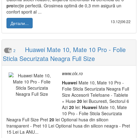
pro
tecție perfectă. Grosimea optimă de 0,3 mm asigură un
confort sporit al ...
13.12|06:22
Детали...
Huawei Mate 10, Mate 10 Pro - Folie
2
Sticla Securizata Neagra Full Size
www.olx.ro
Huawei
Mate 10, Mate 10 Pro -
Folie Sticla Securizata Neagra Full
Size Accesorii Telefoane - Tablete
» Huse
20
lei Bucuresti, Sectorul 6
Azi
20
lei:
Huawei
Mate 10, Mate
10 Pro - Folie Sticla Securizata
Neagra Full Size Pret
20
lei Optional husa din silicon
transparent - Pret 10 Lei Optional husa din silicon neagra - Pret
15 Lei La ANU...