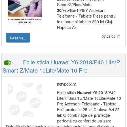
Smart/Z/Plus//Mate
20
/Pro/lite/10/9/Y Accesorii
Telefoane - Tablete Piese pentru
telefoane si tablete 390 lei Cluj-
Napoca Azi
07.08|05:17
Детали...
Folie sticla Huawei Y6 2018/P40 Lite/P
5
Smart Z/Mate 10Lite/Mate 10 Pro
www.olx.ro
Folie sticla
Huawei
Y6
20
18/P40
Lite/P Smart Z/Mate 10Lite/Mate 10
Pro Accesorii Telefoane - Tablete
Folii
pro
tectie 25 lei Craiova Azi 25
lei: O combinație de
pro
tecție
perfectă cu confort de utilizare.
Datorită sticlei noastre, afișarea telefonului va beneficia de o