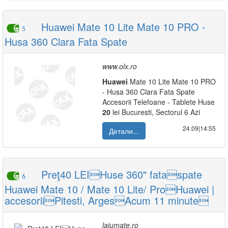
Huawei Mate 10 Lite Mate 10 PRO -
5
Husa 360 Clara Fata Spate
www.olx.ro
Huawei
Mate 10 Lite Mate 10 PRO
- Husa 360 Clara Fata Spate
Accesorii Telefoane - Tablete Huse
20
lei Bucuresti, Sectorul 6 Azi
24.09|14:55
Детали...
Preţ40 LEIHuse 360" fataspate
6
Huawei Mate 10 / Mate 10 Lite/ ProHuawei |
accesoriiPitesti, ArgesAcum 11 minute
lajumate.ro