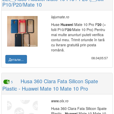
P10/P20/Mate 10
lajumate.ro
Huse
Huawei
Mate 10 Pro P
20
(+
folii P10/P
20
/Mate 10 Pro) Pentru
mai multe anunturi puteti verifica
contul meu. Trimit oriunde în tară
cu livrare gratuită prin posta
română.
08.04|05:57
Детали...
Husa 360 Clara Fata Silicon Spate
5
Plastic - Huawei Mate 10 Mate 10 Pro
www.olx.ro
Husa 360 Clara Fata Silicon Spate
Plastic -
Huawei
Mate 10 Mate 10