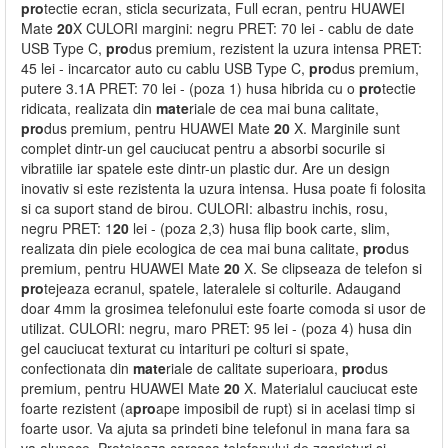
pro
tectie ecran, sticla securizata, Full ecran, pentru HUAWEI
Mate
20
X CULORI margini: negru PRET: 70 lei - cablu de date
USB Type C,
pro
dus premium, rezistent la uzura intensa PRET:
45 lei - incarcator auto cu cablu USB Type C,
pro
dus premium,
putere 3.1A PRET: 70 lei - (poza 1) husa hibrida cu o
pro
tectie
ridicata, realizata din
mate
riale de cea mai buna calitate,
pro
dus premium, pentru HUAWEI Mate
20
X. Marginile sunt
complet dintr-un gel cauciucat pentru a absorbi socurile si
vibratiile iar spatele este dintr-un plastic dur. Are un design
inovativ si este rezistenta la uzura intensa. Husa poate fi folosita
si ca suport stand de birou. CULORI: albastru inchis, rosu,
negru PRET: 1
20
lei - (poza 2,3) husa flip book carte, slim,
realizata din piele ecologica de cea mai buna calitate,
pro
dus
premium, pentru HUAWEI Mate
20
X. Se clipseaza de telefon si
pro
tejeaza ecranul, spatele, lateralele si colturile. Adaugand
doar 4mm la grosimea telefonului este foarte comoda si usor de
utilizat. CULORI: negru, maro PRET: 95 lei - (poza 4) husa din
gel cauciucat texturat cu intarituri pe colturi si spate,
confectionata din
mate
riale de calitate superioara,
pro
dus
premium, pentru HUAWEI Mate
20
X. Materialul cauciucat este
foarte rezistent (a
pro
ape imposibil de rupt) si in acelasi timp si
foarte usor. Va ajuta sa prindeti bine telefonul in mana fara sa