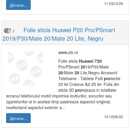
11.03|13:26
Детали...
Folie sticla Huawei P20 Pro/PSmart
2
2019/P30/Mate 20/Mate 20 Lite, Negru
www.olx.ro
Folie sticla
Huawei
P
20
Pro/PSmart
20
19/P30/Mate
20
/Mate
20
Lite,Negru Accesorii
Telefoane - Tablete Folii
pro
tectie
25 lei Craiova Azi 25 lei: Folia din
sticla 3D
pro
tejeaza in totalitate
ecranul telefonului mobil impotriva loviturilor, socurilor sau
zgarieturilor si in acelasi timp pastreaza aspectul original,
neafectand aspectul exterior a...
13.12|06:22
Детали...