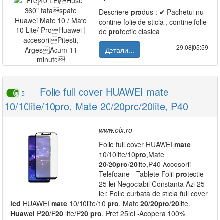
Descriere
pro
dus : ✔ Pachetul nu
contine folie de sticla , contine folie
de
pro
tectie clasica
29.08|05:59
Детали...
Folie full cover HUAWEI mate
5
10/10lite/10pro, Mate 20/20pro/20lite, P40
www.olx.ro
Folie full cover HUAWEI
mate
10/10lite/10
pro
,Mate
20
/
20
pro
/
20
lite,P40 Accesorii
Telefoane - Tablete Folii
pro
tectie
25 lei Negociabil Constanta Azi 25
lei: Folie curbata de sticla full cover
lcd
HUAWEI
mate
10/10lite/10
pro
, Mate
20
/
20
pro
/
20
lite.
Huawei
P
20
/P
20
lite/P
20
pro
. Pret 25lei -Acopera 100%