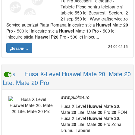
10 Pro Accesorii Telefoane -
Tablete Piese pentru telefoane si
tablete 550 lei Bucuresti, Sectorul 2
21 sep 550 lei: Www.kraftservice.ro
Service autorizat Piata Romana Inlocuire sticla
Huawei
Mate
20
Pro - 500 lei Inlocuire sticla
Huawei
Mate 10 Pro - 500 lei
Inlocuire sticla
Huawei
P
20
Pro - 500 lei Inlocu...
24.09|02:16
Детали...
Husa X-Level Huawei Mate 20. Mate 20
5
Lite. Mate 20 Pro
www.publi24.ro
Husa X-Level
Huawei
Mate
20
.
Mate
20
Lite. Mate
20
Pro
20
RON
Husa X-Level
Huawei
Mate
20
.
Mate
20
Lite. Mate
20
Pro Zona
Drumul Taberei