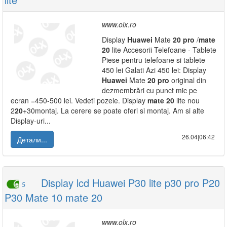
www.olx.ro
Display
Huawei
Mate
20
pro
/
mate
20
lite Accesorii Telefoane - Tablete
Piese pentru telefoane si tablete
450 lei Galati Azi 450 lei: Display
Huawei
Mate
20
pro
original din
dezmembrări cu punct mic pe
ecran =450-500 lei. Vedeti pozele. Display
mate
20
lite nou
2
20
+30montaj. La cerere se poate oferi si montaj. Am si alte
Display-uri...
26.04|06:42
Детали...
Display lcd Huawei P30 lite p30 pro P20
5
P30 Mate 10 mate 20
www.olx.ro