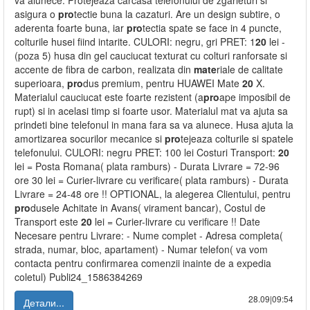
va alunece. Protejeaza carcasa telefonului de zgarieturi si
asigura o
pro
tectie buna la cazaturi. Are un design subtire, o
aderenta foarte buna, iar
pro
tectia spate se face in 4 puncte,
colturile husei fiind intarite. CULORI: negru, gri PRET: 1
20
lei -
(poza 5) husa din gel cauciucat texturat cu colturi ranforsate si
accente de fibra de carbon, realizata din
mate
riale de calitate
superioara,
pro
dus premium, pentru HUAWEI Mate
20
X.
Materialul cauciucat este foarte rezistent (a
pro
ape imposibil de
rupt) si in acelasi timp si foarte usor. Materialul mat va ajuta sa
prindeti bine telefonul in mana fara sa va alunece. Husa ajuta la
amortizarea socurilor mecanice si
pro
tejeaza colturile si spatele
telefonului. CULORI: negru PRET: 100 lei Costuri Transport:
20
lei = Posta Romana( plata ramburs) - Durata Livrare = 72-96
ore 30 lei = Curier-livrare cu verificare( plata ramburs) - Durata
Livrare = 24-48 ore !! OPTIONAL, la alegerea Clientului, pentru
pro
dusele Achitate in Avans( virament bancar), Costul de
Transport este
20
lei = Curier-livrare cu verificare !! Date
Necesare pentru Livrare: - Nume complet - Adresa completa(
strada, numar, bloc, apartament) - Numar telefon( va vom
contacta pentru confirmarea comenzii inainte de a expedia
coletul) Publi24_1586384269
28.09|09:54
Детали...