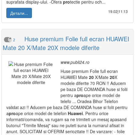
suprafata display-ului. -Ofera
pro
tectie pentru och...
19.02|11:13
Детали...
Huse premium Folie full ecran HUAWEI
2
Mate 20 X/Mate 20X modele diferite
www.publi24.ro
Huse premium Folie full ecran
HUAWEI Mate
20
X/Mate
20
X
modele diferite 70 RON !! Aducem
pe baza DE COMANDA huse si folii
pentru a
pro
ape orice model de
telefo ... Oradea Bihor Telefon
validat azi !! Aducem pe baza DE COMANDA huse si folii pentru
a
pro
ape orice model de telefon
Huawei
. Pentru orice
informatii/comanda, va rugam sa ne trimiteti un mesaj apasand
butonul "Trimite Mesaj" sau ne puteti suna la numarul afisat in
anunt. SOLICITAM si OFERIM seriozitate !! De vanzare: - folie