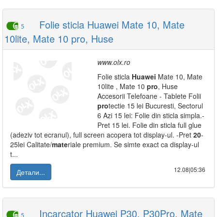
Folie sticla Huawei Mate 10, Mate
5
10lite, Mate 10 pro, Huse
www.olx.ro
Folie sticla
Huawei
Mate 10, Mate
10lite , Mate 10
pro
, Huse
Accesorii Telefoane - Tablete Folii
pro
tectie 15 lei Bucuresti, Sectorul
6 Azi 15 lei: Folie din sticla simpla.-
Pret 15 lei. Folie din sticla full glue
(adeziv tot ecranul), full screen acopera tot display-ul. -Pret
20
-
25lei Calitate/
mate
riale premium. Se simte exact ca display-ul
t...
12.08|05:36
Детали...
Incarcator Huawei P30, P30Pro, Mate
5