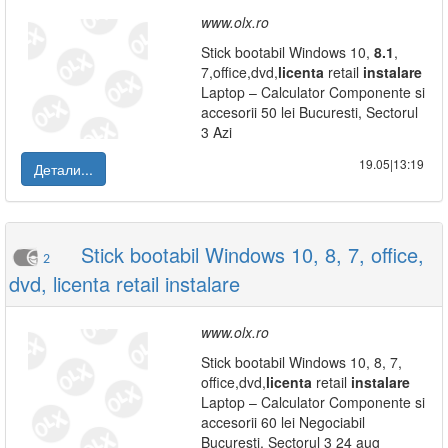
www.olx.ro
Stick bootabil Windows 10,
8.1
,
7,office,dvd,
licenta
retail
instalare
Laptop – Calculator Componente si
accesorii 50 lei Bucuresti, Sectorul
3 Azi
19.05|13:19
Детали...
Stick bootabil Windows 10, 8, 7, office,
2
dvd, licenta retail instalare
www.olx.ro
Stick bootabil Windows 10, 8, 7,
office,dvd,
licenta
retail
instalare
Laptop – Calculator Componente si
accesorii 60 lei Negociabil
Bucuresti, Sectorul 3 24 aug