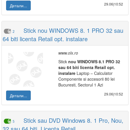
29.06|10:52
Детали...
Stick nou WINDOWS 8. 1 PRO 32 sau
2
64 biti licenta Retail opt. instalare
www.olx.ro
Stick
nou
WINDOWS
8.1
PRO
32
sau
64
biti
licenta
Retail
opt.
instalare
Laptop – Calculator
Componente si accesorii 80 lei
Bucuresti, Sectorul 1 Azi
29.06|10:52
Детали...
Stick sau DVD Windows 8. 1 Pro, Nou,
5
32 sau 64 biti, Licenta Retail