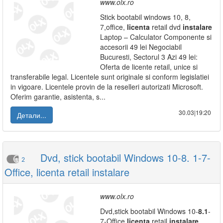
www.olx.ro
Stick bootabil windows 10, 8,
7,office,
licenta
retail dvd
instalare
Laptop – Calculator Componente si
accesorii 49 lei Negociabil
Bucuresti, Sectorul 3 Azi 49 lei:
Oferta de licente retail, unice si
transferabile legal. Licentele sunt originale si conform legislatiei
in vigoare. Licentele provin de la reselleri autorizati Microsoft.
Oferim garantie, asistenta, s...
30.03|19:20
Детали...
Dvd, stick bootabil Windows 10-8. 1-7-
2
Office, licenta retail instalare
www.olx.ro
Dvd,stick bootabil Windows 10-
8.1
-
7-Office,
licenta
retail
instalare