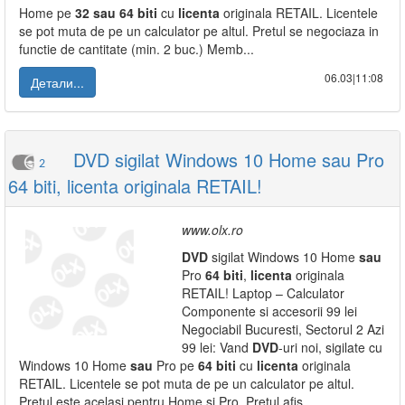
Home pe
32
sau
64
biti
cu
licenta
originala RETAIL. Licentele
se pot muta de pe un calculator pe altul. Pretul se negociaza in
functie de cantitate (min. 2 buc.) Memb...
06.03|11:08
Детали...
DVD sigilat Windows 10 Home sau Pro
2
64 biti, licenta originala RETAIL!
www.olx.ro
DVD
sigilat Windows 10 Home
sau
Pro
64
biti
,
licenta
originala
RETAIL! Laptop – Calculator
Componente si accesorii 99 lei
Negociabil Bucuresti, Sectorul 2 Azi
99 lei: Vand
DVD
-uri noi, sigilate cu
Windows 10 Home
sau
Pro pe
64
biti
cu
licenta
originala
RETAIL. Licentele se pot muta de pe un calculator pe altul.
Pretul este acelasi pentru Home si Pro. Pretul afis...