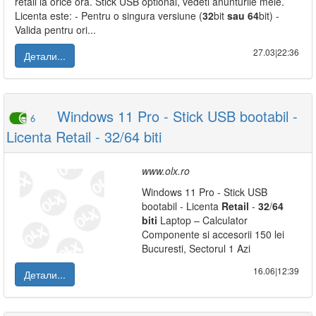
retail la orice ora. Stick USB optional, vedeti anunturile mele.
Licenta este: - Pentru o singura versiune (
32
bit
sau
64
bit) -
Valida pentru ori...
27.03|22:36
Детали...
Windows 11 Pro - Stick USB bootabil -
6
Licenta Retail - 32/64 biti
www.olx.ro
Windows 11 Pro - Stick USB
bootabil - Licenta
Retail
-
32
/
64
biti
Laptop – Calculator
Componente si accesorii 150 lei
Bucuresti, Sectorul 1 Azi
16.06|12:39
Детали...