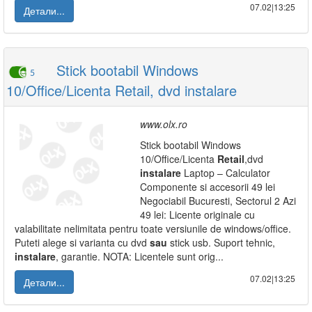
07.02|13:25
Детали...
Stick bootabil Windows
5
10/Office/Licenta Retail, dvd instalare
www.olx.ro
Stick bootabil Windows
10/Office/Licenta
Retail
,dvd
instalare
Laptop – Calculator
Componente si accesorii 49 lei
Negociabil Bucuresti, Sectorul 2 Azi
49 lei: Licente originale cu
valabilitate nelimitata pentru toate versiunile de windows/office.
Puteti alege si varianta cu dvd
sau
stick usb. Suport tehnic,
instalare
, garantie. NOTA: Licentele sunt orig...
07.02|13:25
Детали...