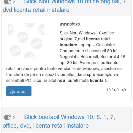
Stick Nou Windows 10 office original, 7,
2
dvd licenta retail instalare
www.olx.ro
Stick Nou Windows 10+office
original,7,dvd
licenta
retail
instalare
Laptop – Calculator
Componente si accesorii 80 lei
Negociabil Bucuresti, Sectorul 4 16
apr 80 lei: Avem pe stoc licente
retail originale pentru toate versiunile de windows, acestea se
transfera de pe un dispozitiv pe altul, daca spre exemplu va
schimbati PC-ul cu un altul
nou
, puteti muta
licenta
f...
19.04|01:49
Детали...
Stick bootabil Windows 10, 8. 1, 7,
2
office, dvd, licenta retail instalare