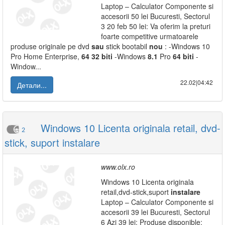
Laptop – Calculator Componente si
accesorii 50 lei Bucuresti, Sectorul
3 20 feb 50 lei: Va oferim la preturi
foarte competitive urmatoarele
produse originale pe dvd
sau
stick bootabil
nou
: -Windows 10
Pro Home Enterprise,
64
32
biti
-Windows
8.1
Pro
64
biti
-
Window...
22.02|04:42
Детали...
Windows 10 Licenta originala retail, dvd-
2
stick, suport instalare
www.olx.ro
Windows 10 Licenta originala
retail,dvd-stick,suport
instalare
Laptop – Calculator Componente si
accesorii 39 lei Bucuresti, Sectorul
6 Azi 39 lei: Produse disponible: