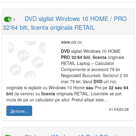
DVD sigilat Windows 10 HOME / PRO
5
32/64 biti, licenta originala RETAIL
www.olx.ro
DVD
sigilat Windows 10 HOME
PRO
32
/
64
biti
,
licenta
originala
RETAIL Laptop – Calculator
Componente si accesorii 79 lei
Negociabil Bucuresti, Sectorul 2 30
mar 79 lei: Vand
DVD
-uri noi,
originale si sigilate cu Windows 10 Home
sau
Pro pe
32
sau
64
biti
(la cerere) cu
licenta
originala RETAIL. Licentele se pot
muta de pe un calculator pe altul. Pretul afisat este...
01.04|00:28
Детали...