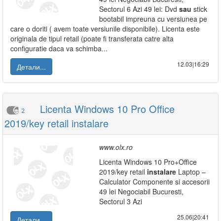
Sectorul 6 Azi 49 lei: Dvd
sau
stick
bootabil impreuna cu versiunea pe
care o doriti ( avem toate versiunile disponibile). Licenta este
originala de tipul retail (poate fi transferata catre alta
configuratie daca va schimba...
12.03|16:29
Детали...
Licenta Windows 10 Pro Office
2
2019/key retail instalare
www.olx.ro
Licenta Windows 10 Pro+Office
2019/key retail
instalare
Laptop –
Calculator Componente si accesorii
49 lei Negociabil Bucuresti,
Sectorul 3 Azi
25.06|20:41
Детали...