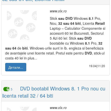
www.olx.ro
Stick
sau
DVD
Windows
8.1
Pro,
Nou,
32
sau
64
biti
, Licenta
Retail
Laptop – Calculator Componente si
accesorii 60 lei Bucuresti, Sectorul
5 Azi 60 lei: Stick
sau
DVD
bootabile cu Windows
8.1
Pro,
32
sau
64
de
biti
. Windows-urile sunt in lb. engleza si beneficiaza
de avantajele unei licente retail. Pretul este pentru
DVD
, stick-ul
costa 40 lei in plus...
19.04|11:20
Детали...
DVD bootabil Windows 8. 1 Pro nou cu
5
licenta retail 32 / 64 biti
www.olx.ro