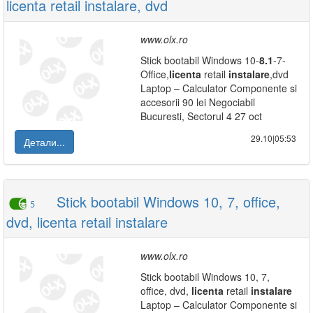
licenta retail instalare, dvd
www.olx.ro
Stick bootabil Windows 10-
8.1
-7-
Office,
licenta
retail
instalare
,dvd
Laptop – Calculator Componente si
accesorii 90 lei Negociabil
Bucuresti, Sectorul 4 27 oct
29.10|05:53
Детали...
Stick bootabil Windows 10, 7, office,
5
dvd, licenta retail instalare
www.olx.ro
Stick bootabil Windows 10, 7,
office, dvd,
licenta
retail
instalare
Laptop – Calculator Componente si