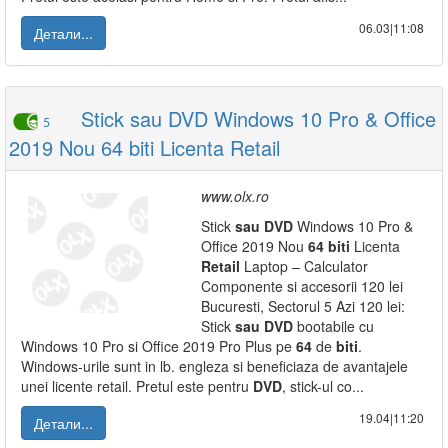
06.03|11:08
Детали...
Stick sau DVD Windows 10 Pro & Office
5
2019 Nou 64 biti Licenta Retail
www.olx.ro
Stick
sau
DVD
Windows 10 Pro &
Office 2019 Nou
64
biti
Licenta
Retail
Laptop – Calculator
Componente si accesorii 120 lei
Bucuresti, Sectorul 5 Azi 120 lei:
Stick
sau
DVD
bootabile cu
Windows 10 Pro si Office 2019 Pro Plus pe
64
de
biti
.
Windows-urile sunt in lb. engleza si beneficiaza de avantajele
unei licente retail. Pretul este pentru
DVD
, stick-ul co...
19.04|11:20
Детали...