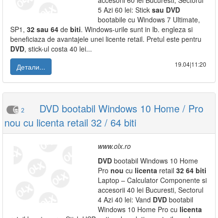
accesorii 60 lei Bucuresti, Sectorul
5 Azi 60 lei: Stick
sau
DVD
bootabile cu Windows 7 Ultimate,
SP1,
32
sau
64
de
biti
. Windows-urile sunt in lb. engleza si
beneficiaza de avantajele unei licente retail. Pretul este pentru
DVD
, stick-ul costa 40 lei...
19.04|11:20
Детали...
DVD bootabil Windows 10 Home / Pro
2
nou cu licenta retail 32 / 64 biti
www.olx.ro
DVD
bootabil Windows 10 Home
Pro
nou
cu
licenta
retail
32
64
biti
Laptop – Calculator Componente si
accesorii 40 lei Bucuresti, Sectorul
4 Azi 40 lei: Vand
DVD
bootabil
Windows 10 Home Pro cu
licenta