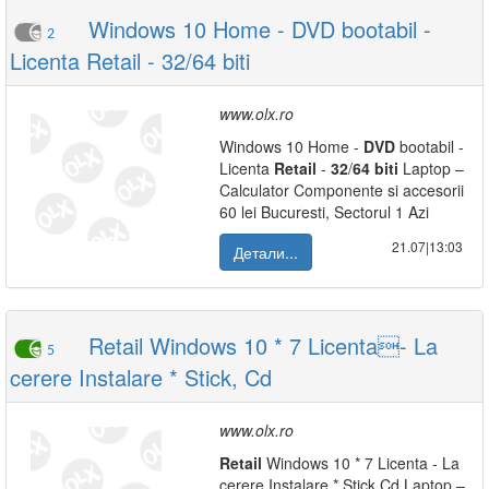
Windows 10 Home - DVD bootabil -
2
Licenta Retail - 32/64 biti
www.olx.ro
Windows 10 Home -
DVD
bootabil -
Licenta
Retail
-
32
/
64
biti
Laptop –
Calculator Componente si accesorii
60 lei Bucuresti, Sectorul 1 Azi
21.07|13:03
Детали...
Retail Windows 10 * 7 Licenta- La
5
cerere Instalare * Stick, Cd
www.olx.ro
Retail
Windows 10 * 7 Licenta - La
cerere Instalare * Stick,Cd Laptop –