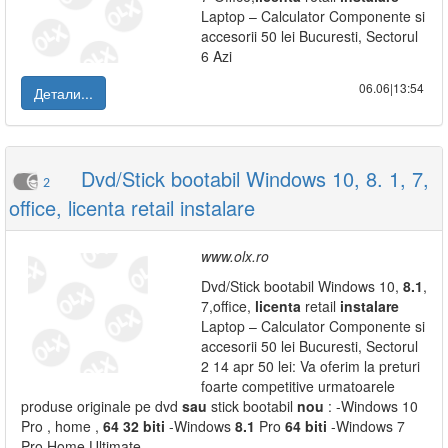
Laptop – Calculator Componente si
accesorii 50 lei Bucuresti, Sectorul
6 Azi
06.06|13:54
Детали...
Dvd/Stick bootabil Windows 10, 8. 1, 7,
2
office, licenta retail instalare
www.olx.ro
Dvd/Stick bootabil Windows 10,
8.1
,
7,office,
licenta
retail
instalare
Laptop – Calculator Componente si
accesorii 50 lei Bucuresti, Sectorul
2 14 apr 50 lei: Va oferim la preturi
foarte competitive urmatoarele
produse originale pe dvd
sau
stick bootabil
nou
: -Windows 10
Pro , home ,
64
32
biti
-Windows
8.1
Pro
64
biti
-Windows 7
Pro Home Ultimate...