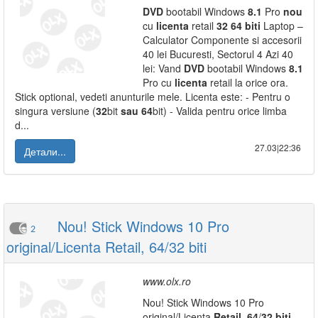
DVD
bootabil Windows
8.1
Pro
nou
cu
licenta
retail
32
64
biti
Laptop –
Calculator Componente si accesorii
40 lei Bucuresti, Sectorul 4 Azi 40
lei: Vand
DVD
bootabil Windows
8.1
Pro cu
licenta
retail la orice ora.
Stick optional, vedeti anunturile mele. Licenta este: - Pentru o
singura versiune (
32
bit
sau
64
bit) - Valida pentru orice limba
d...
27.03|22:36
Детали...
Nou! Stick Windows 10 Pro
2
original/Licenta Retail, 64/32 biti
www.olx.ro
Nou! Stick Windows 10 Pro
original/Licenta
Retail
,
64
/
32
biti