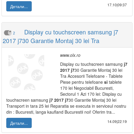
17.10|09:37
Детали...
Display cu touchscreen samsung j7
2
2017 j730 Garantie Montaj 30 lei Tra
www.olx.ro
Display cu touchscreen samsung
j7
2017
j7
30 Garantie Montaj 30 lei
Tra Accesorii Telefoane - Tablete
Piese pentru telefoane
si
tablete
170 lei Negociabil Bucuresti,
Sectorul 1 Azi 170 lei: Display cu
touchscreen samsung
j7
2017
j7
30 Garantie Montaj 30 lei
Transport in tara 25 lei Reparatia se executa in serviceul nostru
din : Bucuresti, langa kaufland Bucurestii noi! Oferim tra...
14.09|22:19
Детали...