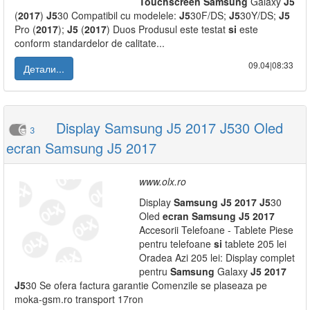
Touchscreen
Samsung
Galaxy
J5
(
2017
)
J5
30 Compatibil cu modelele:
J5
30F/DS;
J5
30Y/DS;
J5
Pro (
2017
);
J5
(
2017
) Duos Produsul este testat
si
este
conform standardelor de calitate...
09.04|08:33
Детали...
Display Samsung J5 2017 J530 Oled
3
ecran Samsung J5 2017
www.olx.ro
Display
Samsung
J5
2017
J5
30
Oled
ecran
Samsung
J5
2017
Accesorii Telefoane - Tablete Piese
pentru telefoane
si
tablete 205 lei
Oradea Azi 205 lei: Display complet
pentru
Samsung
Galaxy
J5
2017
J5
30 Se ofera factura garantie Comenzile se plaseaza pe
moka-gsm.ro transport 17ron