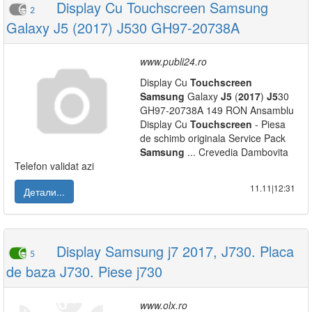
Display Cu Touchscreen Samsung
2
Galaxy J5 (2017) J530 GH97-20738A
www.publi24.ro
Display Cu
Touchscreen
Samsung
Galaxy
J5
(
2017
)
J5
30
GH97-20738A 149 RON Ansamblu
Display Cu
Touchscreen
- Piesa
de schimb originala Service Pack
Samsung
... Crevedia Dambovita
Telefon validat azi
11.11|12:31
Детали...
Display Samsung j7 2017, J730. Placa
5
de baza J730. Piese j730
www.olx.ro