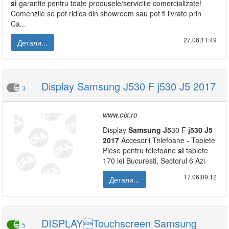
si
garantie pentru toate produsele/serviciile comercializate!
Comenzile se pot ridica din showroom sau pot fi livrate prin
Ca...
27.06|11:49
Детали...
Display Samsung J530 F j530 J5 2017
3
www.olx.ro
Display
Samsung
J5
30 F
j530
J5
2017
Accesorii Telefoane - Tablete
Piese pentru telefoane
si
tablete
170 lei Bucuresti, Sectorul 6 Azi
17.06|09:12
Детали...
DISPLAYTouchscreen Samsung
5