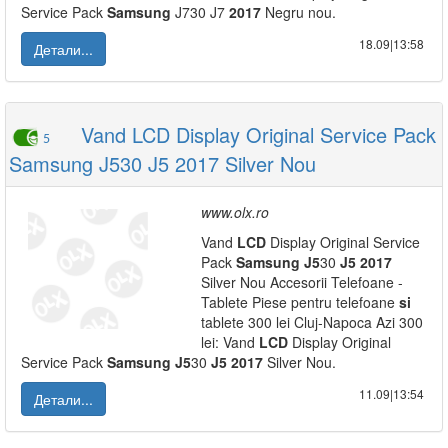
Service Pack
Samsung
J730 J7
2017
Negru nou.
18.09|13:58
Детали...
Vand LCD Display Original Service Pack
5
Samsung J530 J5 2017 Silver Nou
www.olx.ro
Vand
LCD
Display Original Service
Pack
Samsung
J5
30
J5
2017
Silver Nou Accesorii Telefoane -
Tablete Piese pentru telefoane
si
tablete 300 lei Cluj-Napoca Azi 300
lei: Vand
LCD
Display Original
Service Pack
Samsung
J5
30
J5
2017
Silver Nou.
11.09|13:54
Детали...