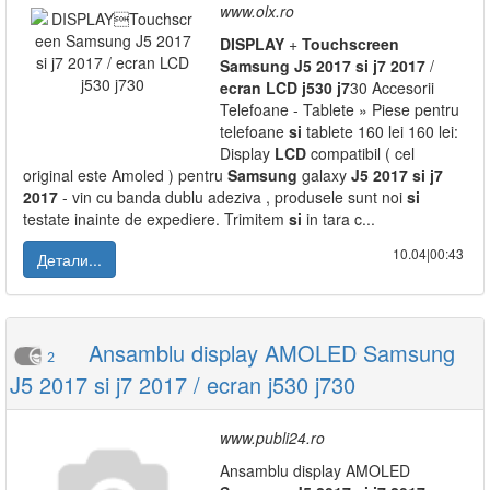
www.olx.ro
DISPLAY
+
Touchscreen
Samsung
J5
2017
si
j7
2017
/
ecran
LCD
j530
j7
30 Accesorii
Telefoane - Tablete » Piese pentru
telefoane
si
tablete 160 lei 160 lei:
Display
LCD
compatibil ( cel
original este Amoled ) pentru
Samsung
galaxy
J5
2017
si
j7
2017
- vin cu banda dublu adeziva , produsele sunt noi
si
testate inainte de expediere. Trimitem
si
in tara c...
10.04|00:43
Детали...
Ansamblu display AMOLED Samsung
2
J5 2017 si j7 2017 / ecran j530 j730
www.publi24.ro
Ansamblu display AMOLED