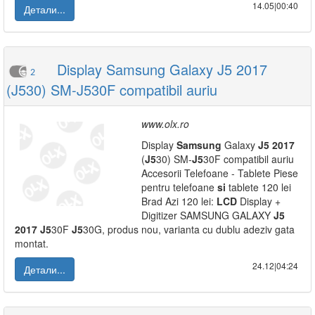
14.05|00:40
Детали...
Display Samsung Galaxy J5 2017
2
(J530) SM-J530F compatibil auriu
www.olx.ro
Display
Samsung
Galaxy
J5
2017
(
J5
30) SM-
J5
30F compatibil auriu
Accesorii Telefoane - Tablete Piese
pentru telefoane
si
tablete 120 lei
Brad Azi 120 lei:
LCD
Display +
Digitizer SAMSUNG GALAXY
J5
2017
J5
30F
J5
30G, produs nou, varianta cu dublu adeziv gata
montat.
24.12|04:24
Детали...