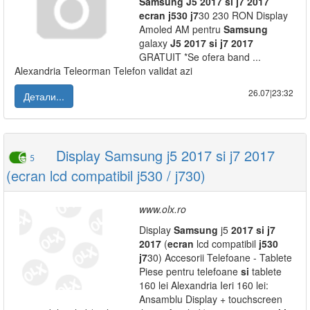
Samsung
J5
2017
si
j7
2017
ecran
j530
j7
30 230 RON Display
Amoled AM pentru
Samsung
galaxy
J5
2017
si
j7
2017
GRATUIT *Se ofera band ...
Alexandria Teleorman Telefon validat azi
26.07|23:32
Детали...
Display Samsung j5 2017 si j7 2017
5
(ecran lcd compatibil j530 / j730)
www.olx.ro
Display
Samsung
j5
2017
si
j7
2017
(
ecran
lcd compatibil
j530
j7
30) Accesorii Telefoane - Tablete
Piese pentru telefoane
si
tablete
160 lei Alexandria Ieri 160 lei:
Ansamblu Display + touchscreen