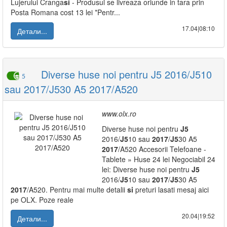
Lujerului Cranga
si
- Produsul se livreaza oriunde in tara prin
Posta Romana cost 13 lei *Pentr...
17.04|08:10
Детали...
Diverse huse noi pentru J5 2016/J510
5
sau 2017/J530 A5 2017/A520
www.olx.ro
Diverse huse noi pentru
J5
2016/
J5
10 sau
2017
/
J5
30 A5
2017
/A520 Accesorii Telefoane -
Tablete » Huse 24 lei Negociabil 24
lei: Diverse huse noi pentru
J5
2016/
J5
10 sau
2017
/
J5
30 A5
2017
/A520. Pentru mai multe detalii
si
preturi lasati mesaj aici
pe OLX. Poze reale
20.04|19:52
Детали...