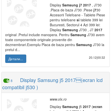
Display
Samsung
j7
2017
, J730
.Placa de baza J730 .Piese
j7
30
Accesorii Telefoane - Tablete Piese
pentru telefoane
si
tablete 399 lei
Bucuresti, Sectorul 4 Azi 399 lei:
Display
Samsung
J730 , J7
2017
original .Pretul include manopera. Pentru
Samsung
J730 avem
toate componentele originale provenite din
dezmembrari.Exemplu Placa de baza pentru
Samsung
J730 la
pretul d...
20.12|00:32
Детали...
Display Samsung j5 2017(ecran lcd
8
compatibil j530 )
www.olx.ro
Display
Samsung
j5
2017
(
ecran