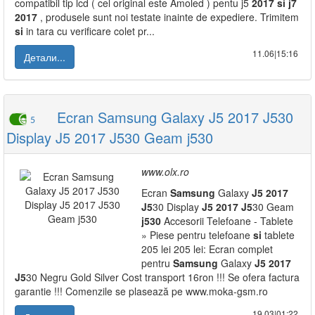
compatibil tip lcd ( cel original este Amoled ) pentu j5
2017
si
j7
2017
, produsele sunt noi testate inainte de expediere. Trimitem
si
in tara cu verificare colet pr...
11.06|15:16
Детали...
Ecran Samsung Galaxy J5 2017 J530
5
Display J5 2017 J530 Geam j530
www.olx.ro
Ecran
Samsung
Galaxy
J5
2017
J5
30 Display
J5
2017
J5
30 Geam
j530
Accesorii Telefoane - Tablete
» Piese pentru telefoane
si
tablete
205 lei 205 lei: Ecran complet
pentru
Samsung
Galaxy
J5
2017
J5
30 Negru Gold Silver Cost transport 16ron !!! Se ofera factura
garantie !!! Comenzile se plasează pe www.moka-gsm.ro
19.03|01:22