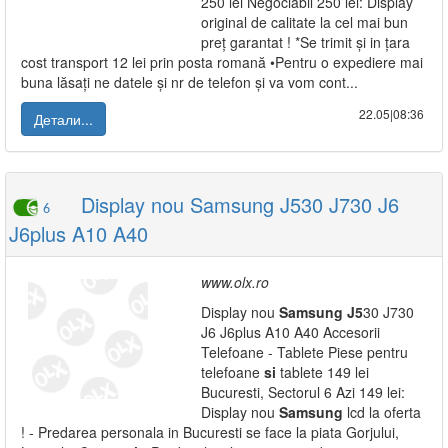
250 lei Negociabil 250 lei: Display
original de calitate la cel mai bun
preț garantat ! *Se trimit și in țara
cost transport 12 lei prin posta romană •Pentru o expediere mai
buna lăsați ne datele și nr de telefon și va vom cont...
22.05|08:36
Детали...
Display nou Samsung J530 J730 J6
6
J6plus A10 A40
www.olx.ro
Display nou
Samsung
J5
30 J730
J6 J6plus A10 A40 Accesorii
Telefoane - Tablete Piese pentru
telefoane
si
tablete 149 lei
Bucuresti, Sectorul 6 Azi 149 lei:
Display nou
Samsung
lcd la oferta
! - Predarea personala in Bucuresti se face la piata Gorjului,