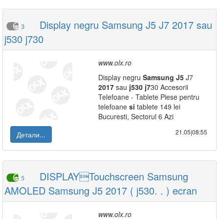
Display negru Samsung J5 J7 2017 sau
3
j530 j730
www.olx.ro
Display negru
Samsung
J5
J7
2017
sau
j530
j7
30 Accesorii
Telefoane - Tablete Piese pentru
telefoane
si
tablete 149 lei
Bucuresti, Sectorul 6 Azi
21.05|08:55
Детали...
DISPLAYTouchscreen Samsung
5
AMOLED Samsung J5 2017 ( j530. . ) ecran
www.olx.ro