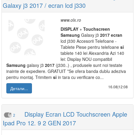
Galaxy j3 2017 / ecran lcd j330
www.olx.ro
DISPLAY
+
Touchscreen
Samsung
Galaxy j3
2017
ecran
lcd j330 Accesorii Telefoane -
Tablete Piese pentru telefoane
si
tablete 140 lei Alexandria Azi 140
lei: Display NOU compatibil
Samsung
galaxy j3
2017
(j330..) , produsele sunt noi testate
inainte de expediere. GRATUIT *Se ofera banda dublu adeziva
pentru montaj. Trimitem
si
in tara cu verificare co...
16.08|12:08
Детали...
Display Ecran LCD Touchscreen Apple
2
Ipad Pro 12. 9 2 GEN 2017