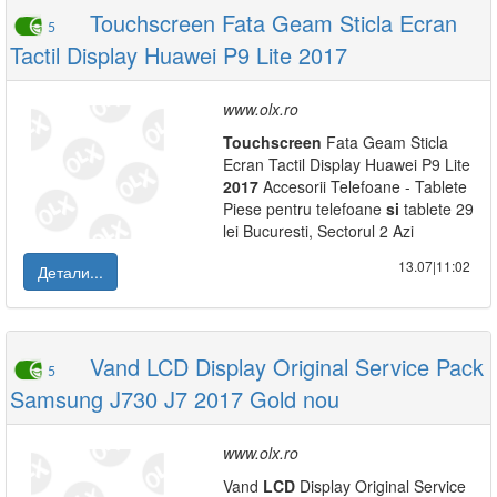
Touchscreen Fata Geam Sticla Ecran
5
Tactil Display Huawei P9 Lite 2017
www.olx.ro
Touchscreen
Fata Geam Sticla
Ecran Tactil Display Huawei P9 Lite
2017
Accesorii Telefoane - Tablete
Piese pentru telefoane
si
tablete 29
lei Bucuresti, Sectorul 2 Azi
13.07|11:02
Детали...
Vand LCD Display Original Service Pack
5
Samsung J730 J7 2017 Gold nou
www.olx.ro
Vand
LCD
Display Original Service