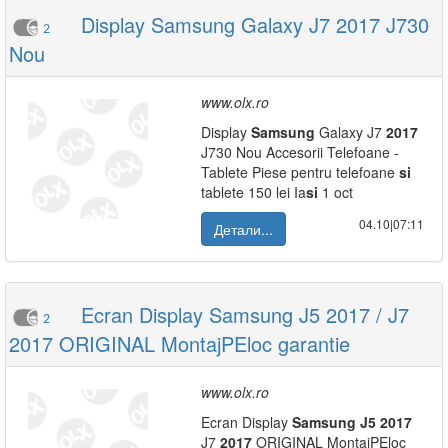
Display Samsung Galaxy J7 2017 J730
2
Nou
www.olx.ro
Display
Samsung
Galaxy J7
2017
J730 Nou Accesorii Telefoane -
Tablete Piese pentru telefoane
si
tablete 150 lei Ia
si
1 oct
04.10|07:11
Детали...
Ecran Display Samsung J5 2017 / J7
2
2017 ORIGINAL MontajPEloc garantie
www.olx.ro
Ecran Display
Samsung
J5
2017
J7
2017
ORIGINAL MontajPEloc