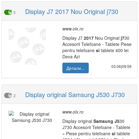
Display J7 2017 Nou Original j730
5
www.olx.ro
Display J7
2017
Nou Original
j7
30
Accesorii Telefoane - Tablete Piese
pentru telefoane
si
tablete 400 lei
Deva Azi
03.06|09:59
Детали...
Display original Samsung J530 J730
2
www.olx.ro
Display original
Samsung
J5
30
J730 Accesorii Telefoane - Tablete
» Piese pentru telefoane
si
tablete