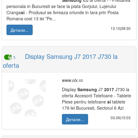
Samsung
lcd la oferta ! - Predarea
personala in Bucuresti se face la piata Gorjului, Lujerului
Cranga
si
- Produsul se livreaza oriunde in tara prin Posta
Romana cost 13 lei *Pe...
13.10|08:30
Детали...
Display Samsung J7 2017 J730 la
5
oferta
www.olx.ro
Display
Samsung
J7
2017
J730 la
oferta Accesorii Telefoane - Tablete
Piese pentru telefoane
si
tablete
179 lei Bucuresti, Sectorul 6 Azi
03.06|15:03
Детали...