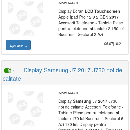
www.olx.ro
Display Ecran
LCD
Touchscreen
Apple Ipad Pro 12.9 2 GEN
2017
Accesorii Telefoane - Tablete Piese
pentru telefoane
si
tablete 2 150 lei
Bucuresti, Sectorul 2 Azi
06.07|10:21
Детали...
Display Samsung J7 2017 J730 noi de
5
calitate
www.olx.ro
Display
Samsung
J7
2017
J730
noi de calitate Accesorii Telefoane -
Tablete Piese pentru telefoane
si
tablete 170 lei Bucuresti, Sectorul 6
Azi 170 lei: Display pentru