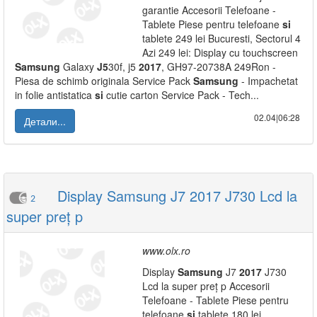
garantie Accesorii Telefoane -
Tablete Piese pentru telefoane
si
tablete 249 lei Bucuresti, Sectorul 4
Azi 249 lei: Display cu touchscreen
Samsung
Galaxy
J5
30f, j5
2017
, GH97-20738A 249Ron -
Piesa de schimb originala Service Pack
Samsung
- Impachetat
in folie antistatica
si
cutie carton Service Pack - Tech...
02.04|06:28
Детали...
Display Samsung J7 2017 J730 Lcd la
2
super preț p
www.olx.ro
Display
Samsung
J7
2017
J730
Lcd la super preț p Accesorii
Telefoane - Tablete Piese pentru
telefoane
si
tablete 180 lei