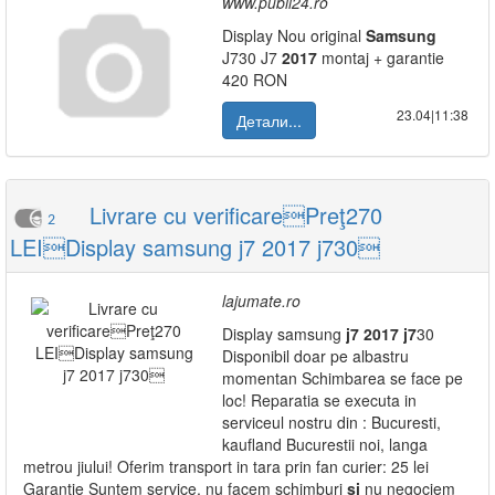
www.publi24.ro
Display Nou original
Samsung
J730 J7
2017
montaj + garantie
420 RON
23.04|11:38
Детали...
Livrare cu verificarePreţ270
2
LEIDisplay samsung j7 2017 j730
lajumate.ro
Display samsung
j7
2017
j7
30
Disponibil doar pe albastru
momentan Schimbarea se face pe
loc! Reparatia se executa in
serviceul nostru din : Bucuresti,
kaufland Bucurestii noi, langa
metrou jiului! Oferim transport in tara prin fan curier: 25 lei
Garantie Suntem service, nu facem schimburi
si
nu negociem