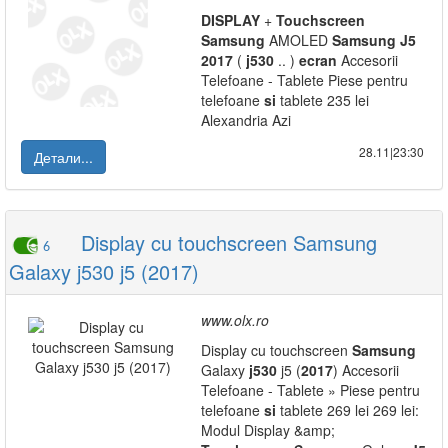
DISPLAY
+
Touchscreen
Samsung
AMOLED
Samsung
J5
2017
(
j530
.. )
ecran
Accesorii
Telefoane - Tablete Piese pentru
telefoane
si
tablete 235 lei
Alexandria Azi
28.11|23:30
Детали...
Display cu touchscreen Samsung
6
Galaxy j530 j5 (2017)
www.olx.ro
Display cu touchscreen
Samsung
Galaxy
j530
j5 (
2017
) Accesorii
Telefoane - Tablete » Piese pentru
telefoane
si
tablete 269 lei 269 lei:
Modul Display &amp;