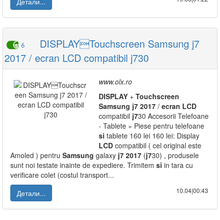
Детали...
DISPLAYTouchscreen Samsung j7
6
2017 / ecran LCD compatibil j730
www.olx.ro
DISPLAY
+
Touchscreen
Samsung
j7
2017
/
ecran
LCD
compatibil
j7
30 Accesorii Telefoane
- Tablete » Piese pentru telefoane
si
tablete 160 lei 160 lei: Display
LCD
compatibil ( cel original este
Amoled ) pentru
Samsung
galaxy
j7
2017
(
j7
30) , produsele
sunt noi testate inainte de expediere. Trimitem
si
in tara cu
verificare colet (costul transport...
10.04|00:43
Детали...