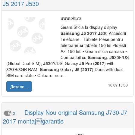
J5 2017 J530
www.olx.ro
Geam Sticla la display display
Samsung
J5
2017
J5
30 Accesorii
Telefoane - Tablete Piese pentru
telefoane
si
tablete 150 lei Ploiesti
Azi 150 lei: • Geam sticla carcasa •
Compatibil cu
Samsung
:
J5
30F/DS
(Global Dual-SIM);
J5
30Y/DS, Galaxy
J5
Pro (
2017
) with
32GB/3GB RAM;
Samsung
Galaxy
J5
(
2017
) Duos with dual-
SIM card slots • Culoare: nea...
16.09|15:00
Детали...
Display Nou original Samsung J730 J7
2
2017 montajgarantie