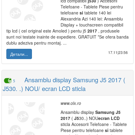
lcd compatibil
j530
) Accesorii
Telefoane - Tablete Piese pentru
telefoane
si
tablete 140 lei
Alexandria Azi 140 lei: Ansamblu
Display + touchscreen compatibil
tip lcd ( cel original este Amoled ) pentu j5
2017
, produsele
sunt noi testate inainte de expediere. GRATUIT *Se ofera banda
dublu adeziva pentru montaj. ...
17.11|23:56
Детали...
Ansamblu display Samsung J5 2017 (
5
J530. .) NOU/ ecran LCD sticla
www.olx.ro
Ansamblu display
Samsung
J5
2017
(
J5
30..) NOU
ecran
LCD
sticla Accesorii Telefoane - Tablete
Piese pentru telefoane
si
tablete