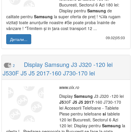
Bucuresti, Sectorul 6 Azi 180 lei:
Display pentru
Samsung
de
calitate pentru
Samsung
la super oferta de preț ! %Va rugam
vizitați toate anunțurile noastre #Se poate proba înainte de
vânzare ! *Trimitem și in țara cost transport 12 ...
09.02|05:03
Детали...
Display Samsung J3 J320 -120 lei
2
J530F J5 J5 2017-160 J730-170 lei
www.olx.ro
Display
Samsung
J3 J320 -120 lei
J5
30F
J5
J5
2017
-160 J730-170
lei Accesorii Telefoane - Tablete
Piese pentru telefoane
si
tablete
120 lei Bucuresti, Sectorul 6 Azi
120 lei: Display pentru
Samsung
la
oferta ! - Predarea personala in Bucuresti se face la piata