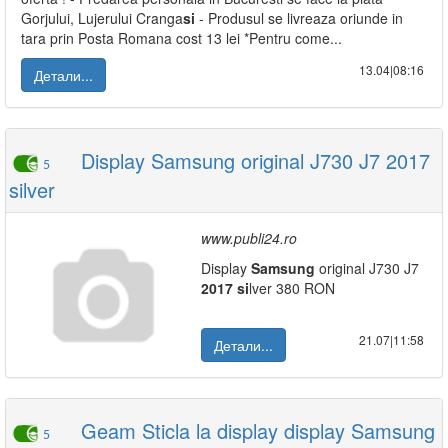
Gorjului, Lujerului Cranga
si
- Produsul se livreaza oriunde in
tara prin Posta Romana cost 13 lei *Pentru come...
13.04|08:16
Детали...
Display Samsung original J730 J7 2017
5
silver
www.publi24.ro
Display
Samsung
original J730 J7
2017
si
lver 380 RON
21.07|11:58
Детали...
Geam Sticla la display display Samsung
5