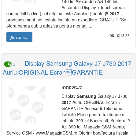
140 lei Alexandria Azi 140 lei:
Ansamblu Display + touchscreen
compatibil tip lcd ( cel original este Amoled ) pentu j5
2017
,
produsele sunt noi testate inainte de expediere. GRATUIT *Se
ofera banda dublu adeziva pentru montaj. ...
08.10|18:53
Детали...
Display Samsung Galaxy J7 J730 2017
5
Auriu ORIGINAL EcranGARANTIE
www.olx.ro
Display
Samsung
Galaxy J7 J730
2017
Auriu ORIGINAL Ecran +
GARANTIE Accesorii Telefoane -
Tablete Piese pentru telefoane
si
tablete 399 lei Bucuresti, Sectorul 2
Azi 399 lei: Magazin GSM &amp;
Service GSM - www.MagazinGSM.ro Oferim bon/factura fiscala