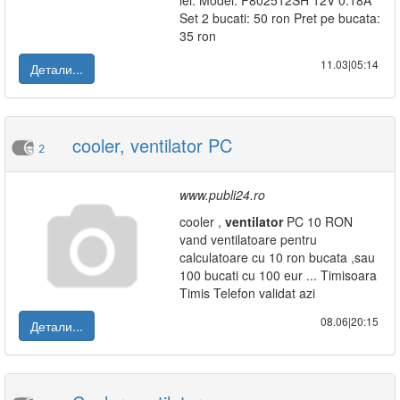
lei: Model: F802512SH 12V 0.18A
Set 2 bucati: 50 ron Pret pe bucata:
35 ron
11.03|05:14
Детали...
cooler, ventilator PC
2
www.publi24.ro
cooler ,
ventilator
PC 10 RON
vand ventilatoare pentru
calculatoare cu 10 ron bucata ,sau
100 bucati cu 100 eur ... Timisoara
Timis Telefon validat azi
08.06|20:15
Детали...