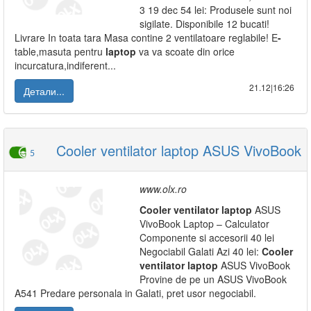
3 19 dec 54 lei: Produsele sunt noi
sigilate. Disponibile 12 bucati!
Livrare In toata tara Masa contine 2 ventilatoare reglabile! E
-
table,masuta pentru
laptop
va va scoate din orice
incurcatura,indiferent...
21.12|16:26
Детали...
Cooler ventilator laptop ASUS VivoBook
5
www.olx.ro
Cooler
ventilator
laptop
ASUS
VivoBook Laptop – Calculator
Componente si accesorii 40 lei
Negociabil Galati Azi 40 lei:
Cooler
ventilator
laptop
ASUS VivoBook
Provine de pe un ASUS VivoBook
A541 Predare personala in Galati, pret usor negociabil.