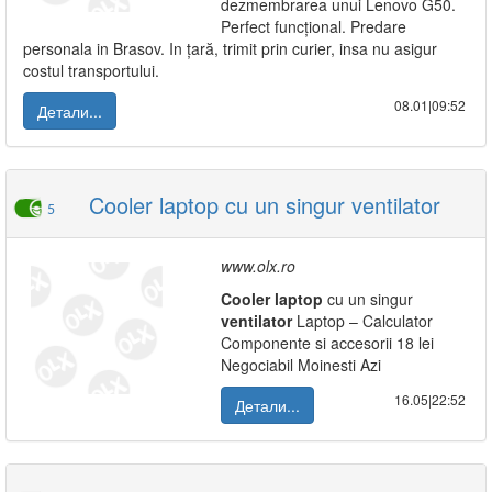
dezmembrarea unui Lenovo G50.
Perfect funcțional. Predare
personala in Brasov. In țară, trimit prin curier, insa nu asigur
costul transportului.
08.01|09:52
Детали...
Cooler laptop cu un singur ventilator
5
www.olx.ro
Cooler
laptop
cu un singur
ventilator
Laptop – Calculator
Componente si accesorii 18 lei
Negociabil Moinesti Azi
16.05|22:52
Детали...