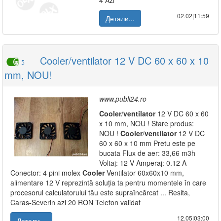
4 Azi
02.02|11:59
Детали...
Cooler/ventilator 12 V DC 60 x 60 x 10
5
mm, NOU!
www.publi24.ro
Cooler
/
ventilator
12 V DC 60 x 60
x 10 mm, NOU ! Stare produs:
NOU !
Cooler
/
ventilator
12 V DC
60 x 60 x 10 mm Pretu este pe
bucata Flux de aer: 33,66 m3h
Voltaj: 12 V Amperaj: 0.12 A
Conector: 4 pini molex
Cooler
Ventilator 60x60x10 mm,
alimentare 12 V reprezintă soluția ta pentru momentele în care
procesorul calculatorului tău este supraîncărcat ... Resita,
Caras
-
Severin azi 20 RON Telefon validat
12.05|03:00
Детали...