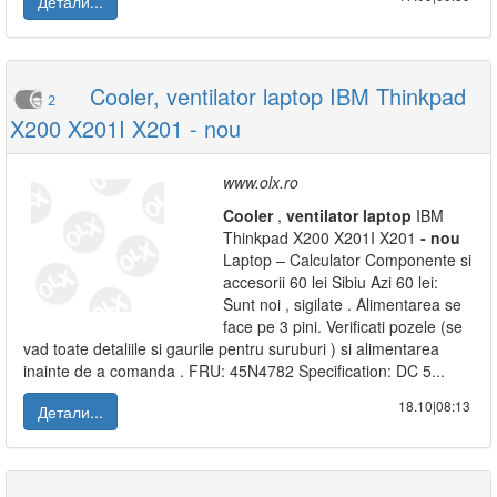
Детали...
Cooler, ventilator laptop IBM Thinkpad
2
X200 X201I X201 - nou
www.olx.ro
Cooler
,
ventilator
laptop
IBM
Thinkpad X200 X201I X201
-
nou
Laptop – Calculator Componente si
accesorii 60 lei Sibiu Azi 60 lei:
Sunt noi , sigilate . Alimentarea se
face pe 3 pini. Verificati pozele (se
vad toate detaliile si gaurile pentru suruburi ) si alimentarea
inainte de a comanda . FRU: 45N4782 Specification: DC 5...
18.10|08:13
Детали...