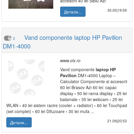
accesorii 40 lei Sibiu Azi
30.05|19:59
Детали...
Vand componente laptop HP Pavilion
2
DM1-4000
www.olx.ro
Vand componente
laptop
HP
Pavilion
DM1
-
4000 Laptop –
Calculator Componente si accesorii
60 lei Brasov Azi 60 lei: capac
display
-
50 lei rama display
-
25 lei
balamale
-
35 lei webcam
-
25 lei
WLAN
-
40 lei sistem racire (cooler + radiator)
-
60 lei Touchpad
(set complet)
-
60 lei Difuzoare
-
30 lei mufa ...
21.09|20:53
Детали...