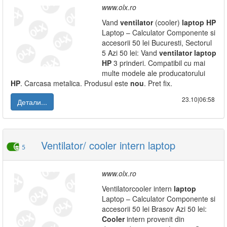
www.olx.ro
Vand
ventilator
(cooler)
laptop
HP
Laptop – Calculator Componente si
accesorii 50 lei Bucuresti, Sectorul
5 Azi 50 lei: Vand
ventilator
laptop
HP
3 prinderi. Compatibil cu mai
multe modele ale producatorului
HP
. Carcasa metalica. Produsul este
nou
. Pret fix.
23.10|06:58
Детали...
Ventilator/ cooler intern laptop
5
www.olx.ro
Ventilatorcooler intern
laptop
Laptop – Calculator Componente si
accesorii 50 lei Brasov Azi 50 lei:
Cooler
intern provenit din