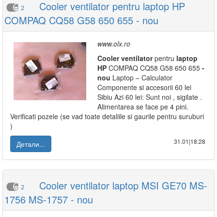
Cooler ventilator pentru laptop HP
2
COMPAQ CQ58 G58 650 655 - nou
www.olx.ro
Cooler
ventilator
pentru
laptop
HP
COMPAQ CQ58 G58 650 655
-
nou
Laptop – Calculator
Componente si accesorii 60 lei
Sibiu Azi 60 lei: Sunt noi , sigilate .
Alimentarea se face pe 4 pini.
Verificati pozele (se vad toate detaliile si gaurile pentru suruburi
)
31.01|18:28
Детали...
Cooler ventilator laptop MSI GE70 MS-
2
1756 MS-1757 - nou