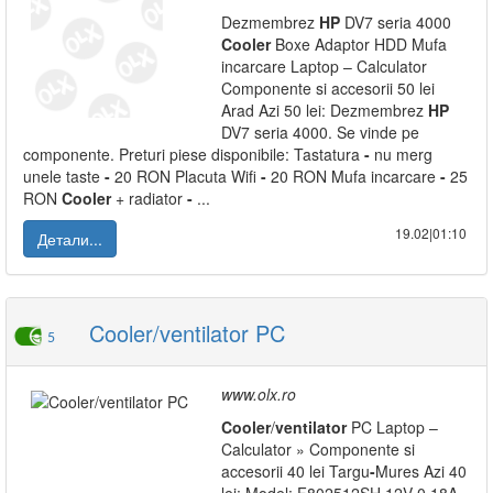
Dezmembrez
HP
DV7 seria 4000
Cooler
Boxe Adaptor HDD Mufa
incarcare Laptop – Calculator
Componente si accesorii 50 lei
Arad Azi 50 lei: Dezmembrez
HP
DV7 seria 4000. Se vinde pe
componente. Preturi piese disponibile: Tastatura
-
nu merg
unele taste
-
20 RON Placuta Wifi
-
20 RON Mufa incarcare
-
25
RON
Cooler
+ radiator
-
...
19.02|01:10
Детали...
Cooler/ventilator PC
5
www.olx.ro
Cooler
/
ventilator
PC Laptop –
Calculator » Componente si
accesorii 40 lei Targu
-
Mures Azi 40