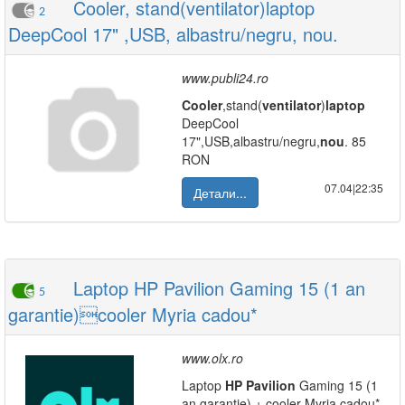
Cooler, stand(ventilator)laptop
2
DeepCool 17" ,USB, albastru/negru, nou.
www.publi24.ro
Cooler
,stand(
ventilator
)
laptop
DeepCool
17",USB,albastru/negru,
nou
. 85
RON
07.04|22:35
Детали...
Laptop HP Pavilion Gaming 15 (1 an
5
garantie)cooler Myria cadou*
www.olx.ro
Laptop
HP
Pavilion
Gaming 15 (1
an garantie) + cooler Myria cadou*