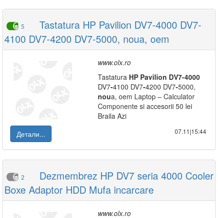
Tastatura HP Pavilion DV7-4000 DV7-
5
4100 DV7-4200 DV7-5000, noua, oem
www.olx.ro
Tastatura
HP
Pavilion
DV7
-
4000
DV7
-
4100 DV7
-
4200 DV7
-
5000,
nou
a, oem Laptop – Calculator
Componente si accesorii 50 lei
Braila Azi
07.11|15:44
Детали...
Dezmembrez HP DV7 seria 4000 Cooler
2
Boxe Adaptor HDD Mufa incarcare
www.olx.ro