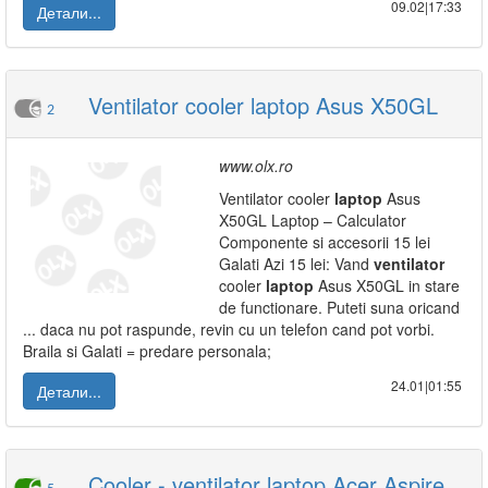
09.02|17:33
Детали...
Ventilator cooler laptop Asus X50GL
2
www.olx.ro
Ventilator cooler
laptop
Asus
X50GL Laptop – Calculator
Componente si accesorii 15 lei
Galati Azi 15 lei: Vand
ventilator
cooler
laptop
Asus X50GL in stare
de functionare. Puteti suna oricand
... daca nu pot raspunde, revin cu un telefon cand pot vorbi.
Braila si Galati = predare personala;
24.01|01:55
Детали...
Cooler - ventilator laptop Acer Aspire