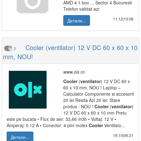
AMD 4 1 box ... Sector 4 Bucuresti
Telefon validat azi
11.12|10:08
Детали...
Cooler (ventilator) 12 V DC 60 x 60 x 10
2
mm, NOU!
www.olx.ro
Cooler
(
ventilator
) 12 V DC 60 x
60 x 10 mm, NOU ! Laptop –
Calculator Componente si accesorii
20 lei Resita Azi 20 lei: Stare
produs : NOU !
Cooler
(
ventilator
)
12 V DC 60 x 60 x 10 mm Pretu
este pe bucata • Flux de aer: 33,66 m3h • Voltaj: 12 V •
Amperaj: 0.12 A • Conector: 4 pini molex
Cooler
Ventilato...
19.10|06:31
Детали...