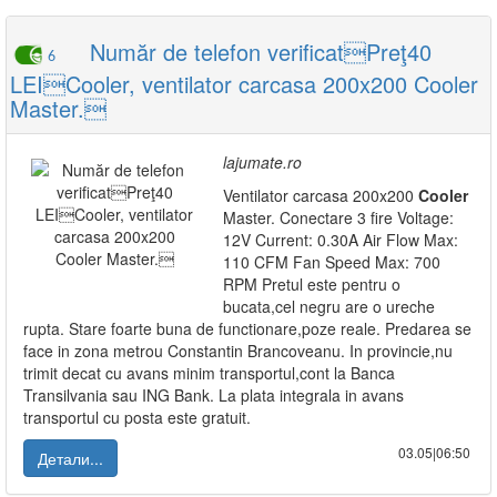
Număr de telefon verificatPreţ40
6
LEICooler, ventilator carcasa 200x200 Cooler
Master.
lajumate.ro
Ventilator carcasa 200x200
Cooler
Master. Conectare 3 fire Voltage:
12V Current: 0.30A Air Flow Max:
110 CFM Fan Speed Max: 700
RPM Pretul este pentru o
bucata,cel negru are o ureche
rupta. Stare foarte buna de functionare,poze reale. Predarea se
face in zona metrou Constantin Brancoveanu. In provincie,nu
trimit decat cu avans minim transportul,cont la Banca
Transilvania sau ING Bank. La plata integrala in avans
transportul cu posta este gratuit.
03.05|06:50
Детали...