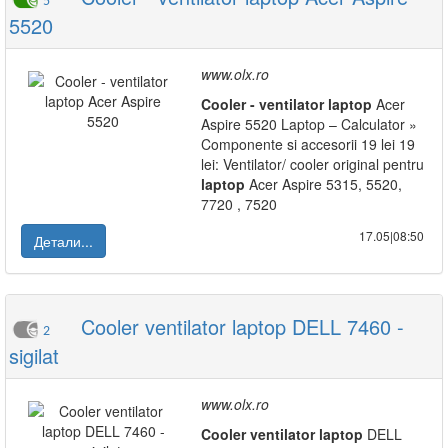
5
5520
www.olx.ro
Cooler
-
ventilator
laptop
Acer
Aspire 5520 Laptop – Calculator »
Componente si accesorii 19 lei 19
lei: Ventilator/ cooler original pentru
laptop
Acer Aspire 5315, 5520,
7720 , 7520
17.05|08:50
Детали...
Cooler ventilator laptop DELL 7460 -
2
sigilat
www.olx.ro
Cooler
ventilator
laptop
DELL