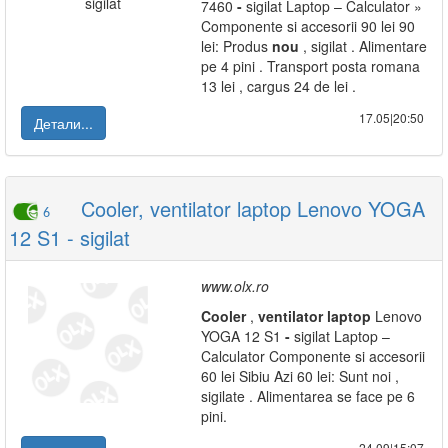
7460
-
sigilat Laptop – Calculator »
Componente si accesorii 90 lei 90
lei: Produs
nou
, sigilat . Alimentare
pe 4 pini . Transport posta romana
13 lei , cargus 24 de lei .
17.05|20:50
Детали...
Cooler, ventilator laptop Lenovo YOGA
6
12 S1 - sigilat
www.olx.ro
Cooler
,
ventilator
laptop
Lenovo
YOGA 12 S1
-
sigilat Laptop –
Calculator Componente si accesorii
60 lei Sibiu Azi 60 lei: Sunt noi ,
sigilate . Alimentarea se face pe 6
pini.
24.09|15:07