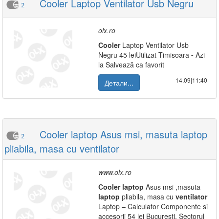
Cooler Laptop Ventilator Usb Negru
2
olx.ro
Cooler
Laptop Ventilator Usb
Negru 45 leiUtilizat Timisoara
-
Azi
la Salvează ca favorit
14.09|11:40
Детали...
Cooler laptop Asus msi, masuta laptop
2
pliabila, masa cu ventilator
www.olx.ro
Cooler
laptop
Asus msi ,masuta
laptop
pliabila, masa cu
ventilator
Laptop – Calculator Componente si
accesorii 54 lei Bucuresti, Sectorul