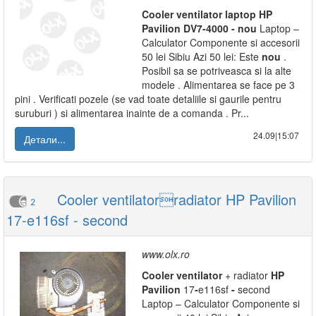
Cooler
ventilator
laptop
HP
Pavilion
DV7
-
4000
-
nou
Laptop –
Calculator Componente si accesorii
50 lei Sibiu Azi 50 lei: Este
nou
.
Posibil sa se potriveasca si la alte
modele . Alimentarea se face pe 3
pini . Verificati pozele (se vad toate detaliile si gaurile pentru
suruburi ) si alimentarea inainte de a comanda . Pr...
24.09|15:07
Детали...
Cooler ventilatorradiator HP Pavilion
2
17-e116sf - second
www.olx.ro
Cooler
ventilator
+ radiator
HP
Pavilion
17
-
e116sf
-
second
Laptop – Calculator Componente si