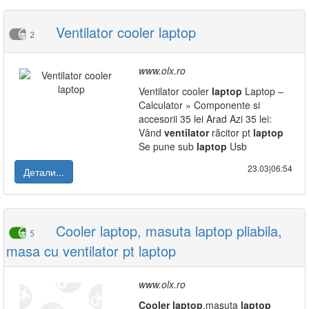
Ventilator cooler laptop
2
www.olx.ro
Ventilator cooler
laptop
Laptop –
Calculator » Componente si
accesorii 35 lei Arad Azi 35 lei:
Vând
ventilator
răcitor pt
laptop
Se pune sub
laptop
Usb
23.03|06:54
Детали...
Cooler laptop, masuta laptop pliabila,
5
masa cu ventilator pt laptop
www.olx.ro
Cooler
laptop
,masuta
laptop