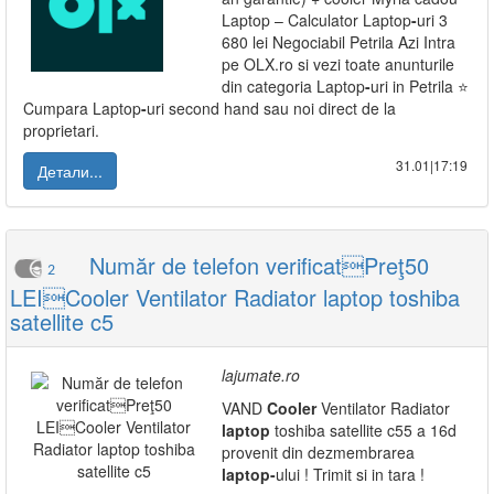
Laptop – Calculator Laptop
-
uri 3
680 lei Negociabil Petrila Azi Intra
pe OLX.ro si vezi toate anunturile
din categoria Laptop
-
uri in Petrila ⭐
Cumpara Laptop
-
uri second hand sau noi direct de la
proprietari.
31.01|17:19
Детали...
Număr de telefon verificatPreţ50
2
LEICooler Ventilator Radiator laptop toshiba
satellite c5
lajumate.ro
VAND
Cooler
Ventilator Radiator
laptop
toshiba satellite c55 a 16d
provenit din dezmembrarea
laptop
-
ului ! Trimit si in tara !