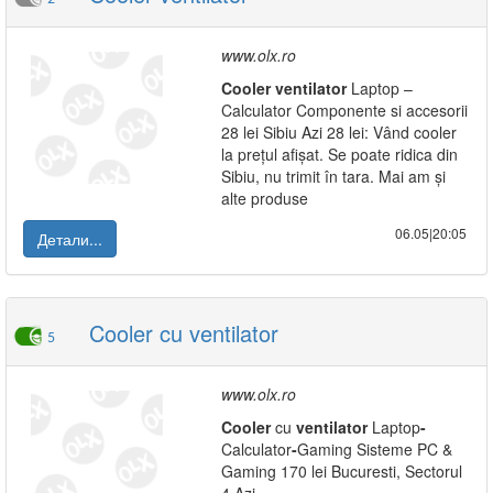
www.olx.ro
Cooler
ventilator
Laptop –
Calculator Componente si accesorii
28 lei Sibiu Azi 28 lei: Vând cooler
la prețul afișat. Se poate ridica din
Sibiu, nu trimit în tara. Mai am și
alte produse
06.05|20:05
Детали...
Cooler cu ventilator
5
www.olx.ro
Cooler
cu
ventilator
Laptop
-
Calculator
-
Gaming Sisteme PC &
Gaming 170 lei Bucuresti, Sectorul