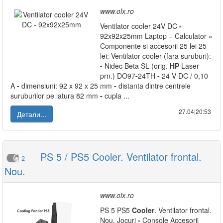
www.olx.ro
Ventilator cooler 24V DC
-
92x92x25mm Laptop – Calculator »
Componente si accesorii 25 lei 25
lei: Ventilator cooler (fara suruburi):
-
Nidec Beta SL (orig.
HP
Laser
prn.) DO97
-
24TH
-
24 V DC / 0,10
A
-
dimensiuni: 92 x 92 x 25 mm
-
distanta dintre centrele
suruburilor pe latura 82 mm
-
cupla ...
27.04|20:53
Детали...
PS 5 / PS5 Cooler. Ventilator frontal.
2
Nou.
www.olx.ro
PS 5 PS5
Cooler
. Ventilator frontal.
Nou. Jocuri
-
Console Accesorii