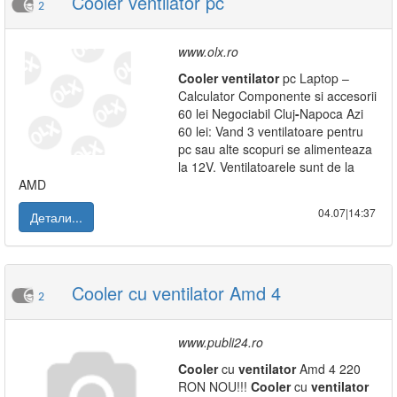
Cooler ventilator pc
2
www.olx.ro
Cooler
ventilator
pc Laptop –
Calculator Componente si accesorii
60 lei Negociabil Cluj
-
Napoca Azi
60 lei: Vand 3 ventilatoare pentru
pc sau alte scopuri se alimenteaza
la 12V. Ventilatoarele sunt de la
AMD
04.07|14:37
Детали...
Cooler cu ventilator Amd 4
2
www.publi24.ro
Cooler
cu
ventilator
Amd 4 220
RON NOU!!!
Cooler
cu
ventilator