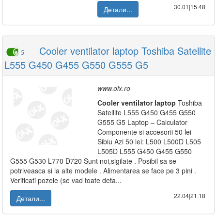
30.01|15:48
Детали...
Cooler ventilator laptop Toshiba Satellite
5
L555 G450 G455 G550 G555 G5
www.olx.ro
Cooler
ventilator
laptop
Toshiba
Satellite L555 G450 G455 G550
G555 G5 Laptop – Calculator
Componente si accesorii 50 lei
Sibiu Azi 50 lei: L500 L500D L505
L505D L555 G450 G455 G550
G555 G530 L770 D720 Sunt noi,sigilate . Posibil sa se
potriveasca si la alte modele . Alimentarea se face pe 3 pini .
Verificati pozele (se vad toate deta...
22.04|21:18
Детали...