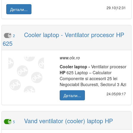
29.10|12:31
Детали...
Cooler laptop - Ventilator procesor HP
2
625
www.olx.ro
Cooler
laptop
-
Ventilator procesor
HP
625 Laptop – Calculator
Componente si accesorii 25 lei
Negociabil Bucuresti, Sectorul 3 Azi
24.05|09:17
Детали...
Vand ventilator (cooler) laptop HP
5