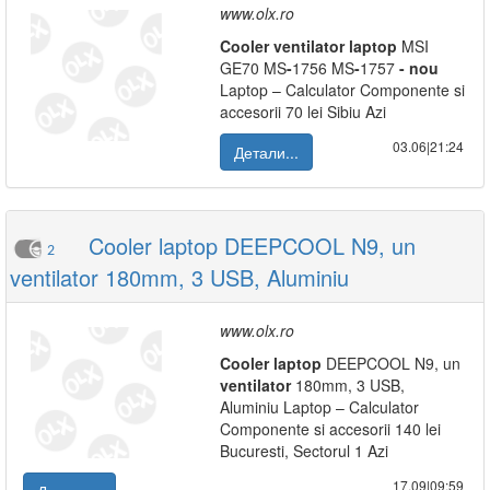
www.olx.ro
Cooler
ventilator
laptop
MSI
GE70 MS
-
1756 MS
-
1757
-
nou
Laptop – Calculator Componente si
accesorii 70 lei Sibiu Azi
03.06|21:24
Детали...
Cooler laptop DEEPCOOL N9, un
2
ventilator 180mm, 3 USB, Aluminiu
www.olx.ro
Cooler
laptop
DEEPCOOL N9, un
ventilator
180mm, 3 USB,
Aluminiu Laptop – Calculator
Componente si accesorii 140 lei
Bucuresti, Sectorul 1 Azi
17.09|09:59