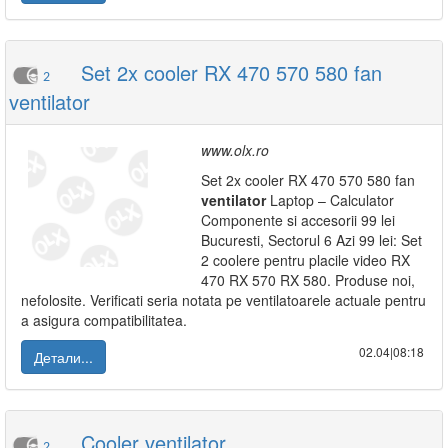
Set 2x cooler RX 470 570 580 fan
2
ventilator
www.olx.ro
Set 2x cooler RX 470 570 580 fan
ventilator
Laptop – Calculator
Componente si accesorii 99 lei
Bucuresti, Sectorul 6 Azi 99 lei: Set
2 coolere pentru placile video RX
470 RX 570 RX 580. Produse noi,
nefolosite. Verificati seria notata pe ventilatoarele actuale pentru
a asigura compatibilitatea.
02.04|08:18
Детали...
Cooler ventilator
2