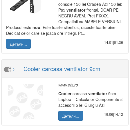
console 150 lei Oradea Azi 150 lei:
Ps5
ventilator
frontal. DOAR PE
NEGRU AVEM. Pret FIXXX.
Compatibil cu AMBELE VERSIUNI.
Produsul este
nou
. Este foarte silentios, raceste foarte bine,
Dedicat celor care se joaca ore intregi. Pt...
14.01|01:36
Детали...
Cooler carcasa ventilator 9cm
2
www.olx.ro
Cooler
carcasa
ventilator
9cm
Laptop – Calculator Componente si
accesorii 5 lei Giurgiu Azi
19.06|14:12
Детали...