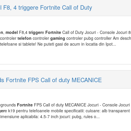
F8, 4 triggere Fortnite Call of Duty
on
,
model
F8,4
trigger
e
Fortnite
Call of Duty Jocuri - Console Jocuri 
controler
telefon
controler
gaming
controler pubg controller Am desch
elefoane si tablete! Ne puteti gasi de acum in locatia din Ipot...
ds Fortnite FPS Call of duty MECANICE
egrounds
Fortnite
FPS Call of duty MECANICE Jocuri - Console Jocuri 
ger
e k19 pentru telefoanele mobile specificatii: culoare: alb transparent 
imensiune aplicabila: 4.5-7 inch jocuri: pubg, rules o...