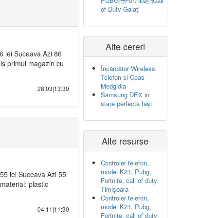
PUBGFortniteCall
of Duty Galați
Alte cereri
86 lei Suceava Azi 86
is primul magazin cu
Încărcător Wireless
Telefon si Ceas
Medgidia
28.03|13:30
Samsung DEX in
stare perfecta Iași
Alte resurse
Controler telefon,
model K21, Pubg,
55 lei Suceava Azi 55
Fortnite, call of duty
material: plastic
Timișoara
Controler telefon,
model K21, Pubg,
04.11|11:30
Fortnite, call of duty