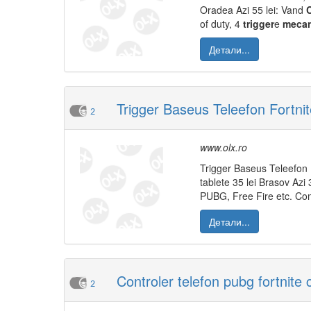
Oradea Azi 55 lei: Vand
of duty, 4
trigger
e
mecan
Детали...
Trigger Baseus Teleefon Fortni
2
www.olx.ro
Trigger Baseus Teleefon
tablete 35 lei Brasov Az
PUBG, Free Fire etc. Coma
Детали...
Controler telefon pubg fortnite c
2