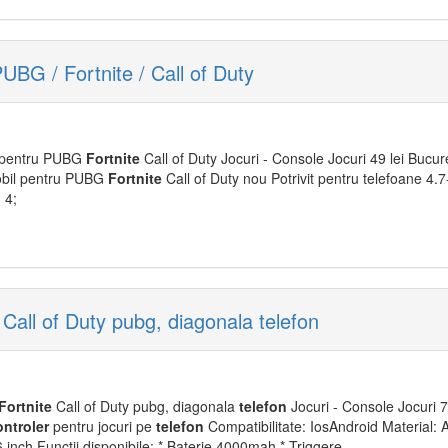
UBG / Fortnite / Call of Duty
 pentru PUBG
Fortnite
Call of Duty Jocuri - Console Jocuri 49 lei Bucure
bil pentru PUBG
Fortnite
Call of Duty nou Potrivit pentru telefoane 4.
 4;
 Call of Duty pubg, diagonala telefon
Fortnite
Call of Duty pubg, diagonala
telefon
Jocuri - Console Jocuri 
ntroler
pentru jocuri pe
telefon
Compatibilitate: IosAndroid Material:
 inch Functii disponibile: * Baterie 4000mah * Triggere -...