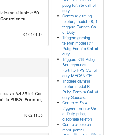
pubg fortnite call of
duty
elefoane si tablete 50
Controler gaming
i
Controler
cu
telefon, model F8, 4
triggere Fortnite Call
of Duty
04.04|01:14
Triggere gaming
telefon model R11
Pubg Fortnite Call of
duty
Triggere K19 Pubg
Battlegrounds
Fortnite FPS Call of
duty MECANICE
Triggere gaming
telefon model R11
Pubg Fortnite Call of
Suceava Azi 35 lei: Cod
duty Suceava
uri tip PUBG,
Fortnite
,
Controler F8 4
triggere Fortnite Call
of Duty pubg,
18.02|11:06
diagonala telefon
Controler telefon
mobil pentru