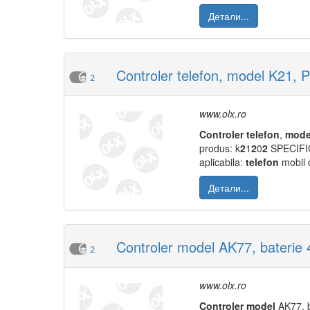
Детали...
Controler telefon, model K21, Pu
2
www.olx.ro
Controler
telefon
,
mode
produs: k
2
1
2
0
2
SPECIFICA
aplicabila:
telefon
mobil d
Детали...
Controler model AK77, baterie 
2
www.olx.ro
Controler
model
AK77, 