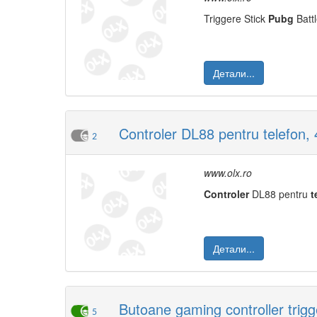
Triggere Stick
Pubg
Batt
Детали...
Controler DL88 pentru telefon, 
2
www.olx.ro
Controler
DL88 pentru
t
Детали...
Butoane gaming controller trigge
5