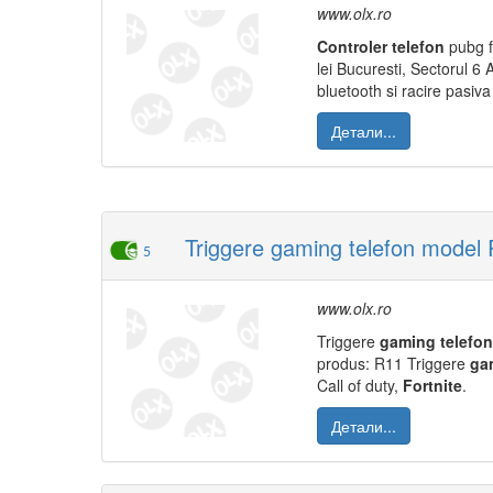
www.olx.ro
Controler
telefon
pubg fo
lei Bucuresti, Sectorul 6 A
bluetooth si racire pasiva 
Детали...
Triggere gaming telefon model R
5
www.olx.ro
Triggere
gaming
telefon
produs: R11 Triggere
ga
Call of duty,
Fortnite
.
Детали...