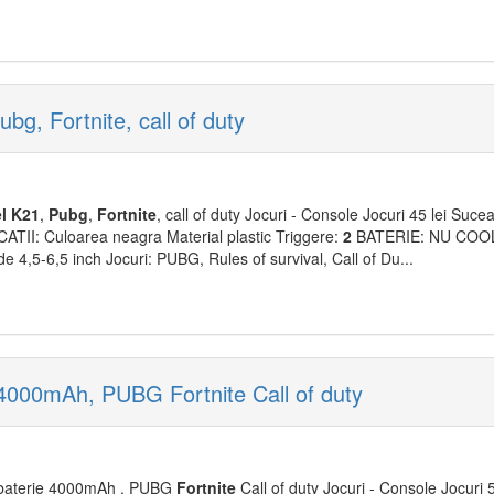
bg, Fortnite, call of duty
l
K
2
1
,
Pubg
,
Fortnite
, call of duty Jocuri - Console Jocuri 45 lei Suce
TII: Culoarea neagra Material plastic Triggere:
2
BATERIE: NU COOL
e 4,5-6,5 inch Jocuri: PUBG, Rules of survival, Call of Du...
4000mAh, PUBG Fortnite Call of duty
baterie 4000mAh , PUBG
Fortnite
Call of duty Jocuri - Console Jocuri 5