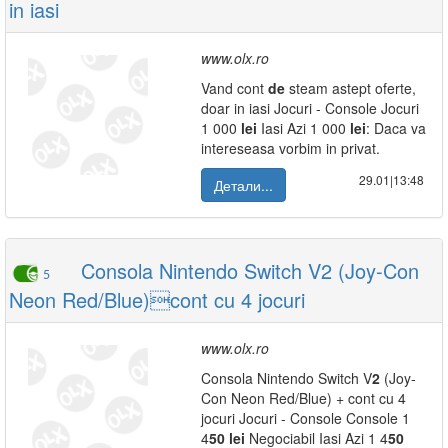
in iasi
www.olx.ro
Vand cont
de
steam astept oferte,
doar in iasi Jocuri - Console Jocuri
1 000
lei
Iasi Azi 1 000
lei
: Daca va
intereseasa vorbim in privat.
29.01|13:48
Детали...
Consola Nintendo Switch V2 (Joy-Con
5
Neon Red/Blue)cont cu 4 jocuri
www.olx.ro
Consola Nintendo Switch V
2
(Joy-
Con Neon Red/Blue) + cont cu 4
jocuri Jocuri - Console Console 1
4
50
lei
Negociabil Iasi Azi 1 4
50