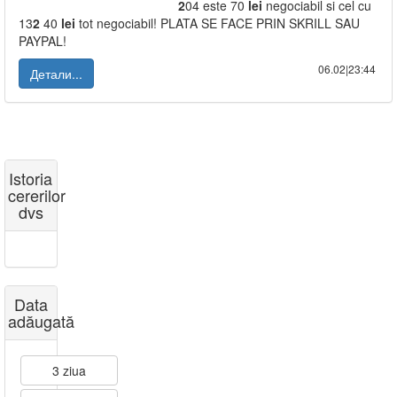
2
04 este 70
lei
negociabil si cel cu
13
2
40
lei
tot negociabil! PLATA SE FACE PRIN SKRILL SAU
PAYPAL!
06.02|23:44
Детали...
Istoria
cererilor
dvs
Data
adăugată
3 ziua