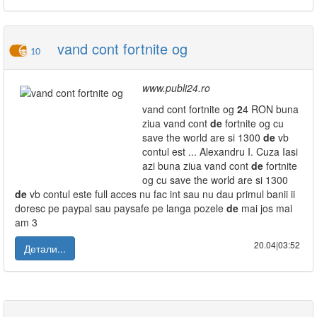
vand cont fortnite og
10
www.publi24.ro
vand cont fortnite og
2
4 RON buna
ziua vand cont
de
fortnite og cu
save the world are si 1300
de
vb
contul est ... Alexandru I. Cuza Iasi
azi buna ziua vand cont
de
fortnite
og cu save the world are si 1300
de
vb contul este full acces nu fac int sau nu dau primul banii ii
doresc pe paypal sau paysafe pe langa pozele
de
mai jos mai
am 3
20.04|03:52
Детали...