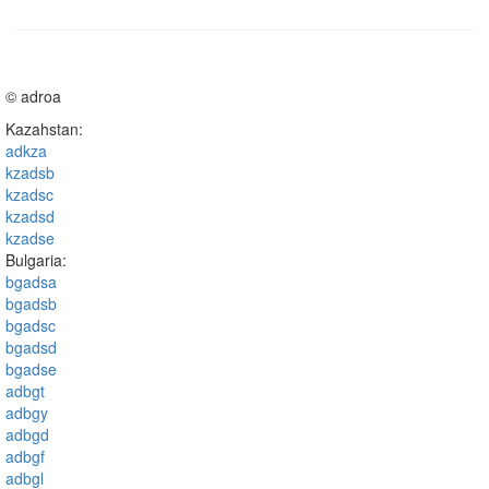
© adroa
Kazahstan:
adkza
kzadsb
kzadsc
kzadsd
kzadse
Bulgaria:
bgadsa
bgadsb
bgadsc
bgadsd
bgadse
adbgt
adbgy
adbgd
adbgf
adbgl