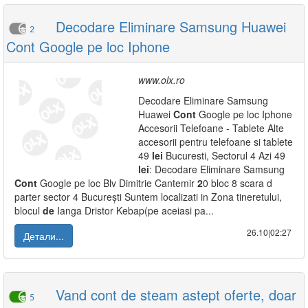
Decodare Eliminare Samsung Huawei
2
Cont Google pe loc Iphone
www.olx.ro
Decodare Eliminare Samsung
Huawei
Cont
Google pe loc Iphone
Accesorii Telefoane - Tablete Alte
accesorii pentru telefoane si tablete
49
lei
Bucuresti, Sectorul 4 Azi 49
lei
: Decodare Eliminare Samsung
Cont
Google pe loc Blv Dimitrie Cantemir
2
0 bloc 8 scara d
parter sector 4 București Suntem localizati in Zona tineretului,
blocul
de
Ianga Dristor Kebap(pe aceiasi pa...
26.10|02:27
Детали...
Vand cont de steam astept oferte, doar
5