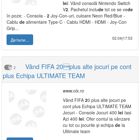
lei
: Vând consolă Nintendo Switch
V
2
. Pachetul inclu
de
tot ce se ve
de
în poze: - Consola -
2
Joy-Con-uri, culoare Neon Red/Blue -
Cablu
de
alimentare Type-C - Cablu HDMI - HDMI - Joy-Con
Grip...
02.04|17:53
Детали...
Vând FIFA 20plus alte jocuri pe cont
2
plus Echipa ULTIMATE TEAM
www.olx.ro
Vând FIFA
2
0 plus alte jocuri pe
cont plus Echipa ULTIMATE TEAM
Jocuri - Console Jocuri 400
lei
Iasi
Azi 400
lei
: Ofer contul la vânzare
cu tot cu jocurile și echipa
de
la
Ultimate team