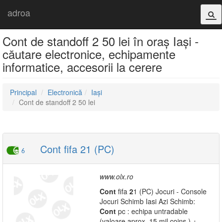
adroa
Cont de standoff 2 50 lei în oraș Iași -
căutare electronice, echipamente
informatice, accesorii la cerere
Principal
Electronică
Iași
Cont de standoff 2 50 lei
Cont fifa 21 (PC)
6
www.olx.ro
Cont
fifa
2
1 (PC) Jocuri - Console
Jocuri Schimb Iasi Azi Schimb:
Cont
pc : echipa untradable
(valoare aprox. 15 mil coins ) +