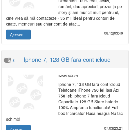
Urmaritori 100% reali, activi,
români, dau aprecieri, prezența pe
story și am muncit mult pentru el,
cine vrea să mă contacteze - 35 mii I
de
al pentru conturi
de
citate, memeuri sau chiar cont
de
afac...
08.12|03:49
Детали...
Iphone 7, 128 GB fara cont icloud
3
www.olx.ro
Iphone 7, 1
2
8 GB fara cont icloud
Telefoane iPhone 7
50
lei
Iasi Azi
7
50
lei
: Iphone 7 fara icloud
Capacitate 1
2
8 GB Stare baterie
100% Amprenta functionala! Full
box Incarcator Husa neagra Nu fac
schimb!
07.03|23:21
Детали...