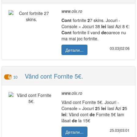
www.olx.ro
Cont
fortnite
2
7 skins. Jocuri -
Console » Jocuri 38
lei
Iasi Azi 8 €:
Cont
fortnite il vand
de
oarece nu
ma mai joc fortnite.
03.03|02:06
Детали...
Vând cont Fornite 5€.
10
www.olx.ro
Vând cont Fornite 5€. Jocuri -
Console » Jocuri
2
5
lei
Iasi Azi
2
5
lei
: Vând cont
de
Fornite 5€ lam
lăsat
de
la 15€
25.03|03:01
Детали...