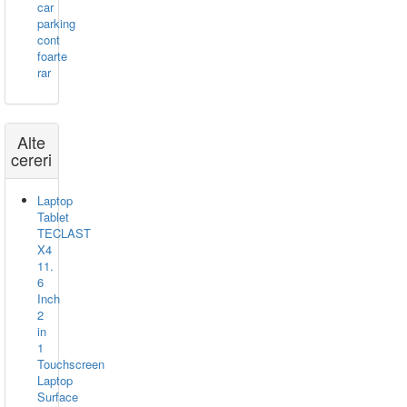
car
parking
cont
foarte
rar
Alte
cereri
Laptop
Tablet
TECLAST
X4
11.
6
Inch
2
in
1
Touchscreen
Laptop
Surface