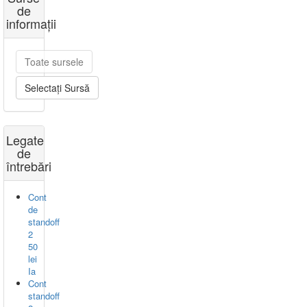
de
informații
Toate sursele
Selectați Sursă
Legate
de
întrebări
Cont
de
standoff
2
50
lei
Ia
Cont
standoff