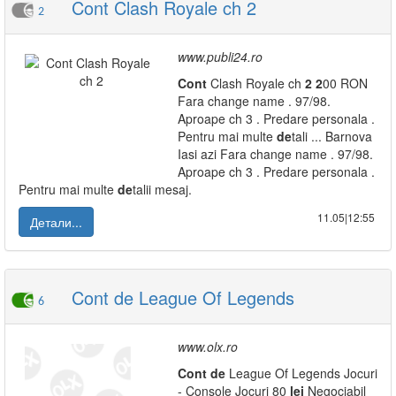
Cont Clash Royale ch 2
2
www.publi24.ro
Cont
Clash Royale ch
2
2
00 RON
Fara change name . 97/98.
Aproape ch 3 . Predare personala .
Pentru mai multe
de
tali ... Barnova
Iasi azi Fara change name . 97/98.
Aproape ch 3 . Predare personala .
Pentru mai multe
de
talii mesaj.
11.05|12:55
Детали...
Cont de League Of Legends
6
www.olx.ro
Cont
de
League Of Legends Jocuri
- Console Jocuri 80
lei
Negociabil