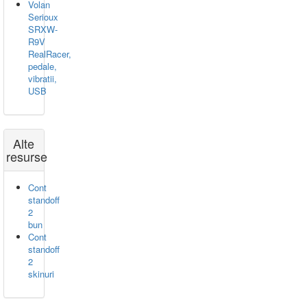
Volan
Serioux
SRXW-
R9V
RealRacer,
pedale,
vibratii,
USB
Alte
resurse
Cont
standoff
2
bun
Cont
standoff
2
skinuri