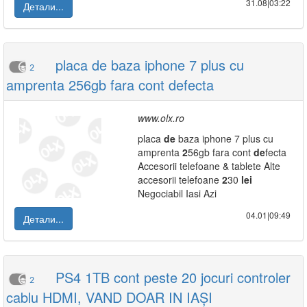
31.08|03:22
Детали...
placa de baza iphone 7 plus cu
2
amprenta 256gb fara cont defecta
www.olx.ro
placa
de
baza iphone 7 plus cu
amprenta
2
56gb fara cont
de
fecta
Accesorii telefoane & tablete Alte
accesorii telefoane
2
30
lei
Negociabil Iasi Azi
04.01|09:49
Детали...
PS4 1TB cont peste 20 jocuri controler
2
cablu HDMI, VAND DOAR IN IAȘI