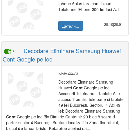
Iphone 6plus fara cont icloud
Telefoane iPhone
2
00
lei
Iasi Azi
25.10|20:01
Детали...
Decodare Eliminare Samsung Huawei
5
Cont Google pe loc
www.olx.ro
Decodare Eliminare Samsung
Huawei
Cont
Google pe loc
Accesorii Telefoane - Tablete Alte
accesorii pentru telefoane si tablete
49
lei
Bucuresti, Sectorul 4 Azi 49
lei
: Decodare Eliminare Samsung
Cont
Google pe loc Blv Dimitrie Cantemir
2
0 bloc 8 scara d
parter sector 4 București Suntem localizati in Zona tineretului,
blocul
de
Ianga Dristor Kebap(pe aceiasi pa...