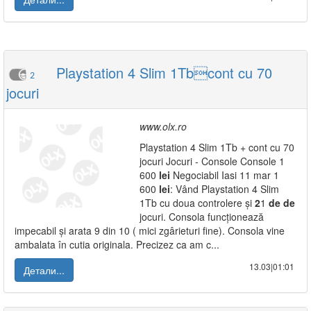
Playstation 4 Slim 1Tbcont cu 70
2
jocuri
www.olx.ro
Playstation 4 Slim 1Tb + cont cu 70
jocuri Jocuri - Console Console 1
600
lei
Negociabil Iasi 11 mar 1
600
lei
: Vând Playstation 4 Slim
1Tb cu doua controlere și
2
1
de
de
jocuri. Consola funcționează
impecabil și arata 9 din 10 ( mici zgârieturi fine). Consola vine
ambalata în cutia originala. Precizez ca am c...
13.03|01:01
Детали...