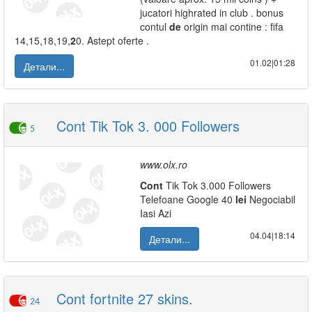
jucatori highrated in club . bonus
contul
de
origin mai contine : fifa
14,15,18,19,
2
0. Astept oferte .
01.02|01:28
Детали...
Cont Tik Tok 3. 000 Followers
5
www.olx.ro
Cont
Tik Tok 3.000 Followers
Telefoane Google 40
lei
Negociabil
Iasi Azi
04.04|18:14
Детали...
Cont fortnite 27 skins.
24