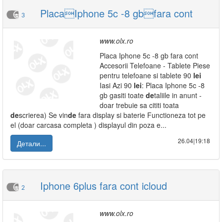
PlacaIphone 5c -8 gbfara cont
3
www.olx.ro
Placa Iphone 5c -8 gb fara cont
Accesorii Telefoane - Tablete Piese
pentru telefoane si tablete 90
lei
Iasi Azi 90
lei
: Placa Iphone 5c -8
gb gasiti toate
de
taliile in anunt -
doar trebuie sa cititi toata
de
scrierea) Se vin
de
fara display si baterie Functioneza tot pe
el (doar carcasa completa ) displayul din poza e...
26.04|19:18
Детали...
Iphone 6plus fara cont icloud
2
www.olx.ro