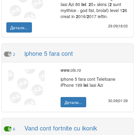
Iasi Azi 80
lei
:
2
5+ skins (
2
sunt
myithice - god fist, brolaf) level 1
2
6
creat in
2
016/
2
017 ieftin.
29.09|18:03
Детали...
iphone 5 fara cont
2
www.olx.ro
iphone 5 fara cont Telefoane
iPhone 199
lei
Iasi Azi
30.09|01:39
Детали...
Vand cont fortnite cu ikonik
6