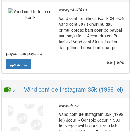
www.publi24.ro
Vand cont fortnite cu ikonik
2
4 RON
Vand cont
50
+ skinuri nu dau
primul doresc bani doar pe paypal
sau payasfe ... Alexandru cel Bun
Iasi azi Vand cont
50
+ skinuri nu
dau primul doresc bani doar pe
paypal sau payasfe
19.04|19:26
Детали...
Vând cont de Instagram 35k (1999 lei)
8
www.olx.ro
Vând cont
de
Instagram 35k (1999
lei
) Jocuri - Console Jocuri 1 999
lei
Negociabil Iasi Azi 1 999
lei
: