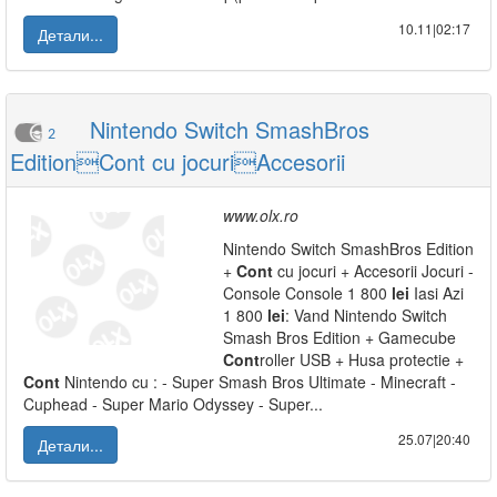
10.11|02:17
Детали...
Nintendo Switch SmashBros
2
EditionCont cu jocuriAccesorii
www.olx.ro
Nintendo Switch SmashBros Edition
+
Cont
cu jocuri + Accesorii Jocuri -
Console Console 1 800
lei
Iasi Azi
1 800
lei
: Vand Nintendo Switch
Smash Bros Edition + Gamecube
Cont
roller USB + Husa protectie +
Cont
Nintendo cu : - Super Smash Bros Ultimate - Minecraft -
Cuphead - Super Mario Odyssey - Super...
25.07|20:40
Детали...