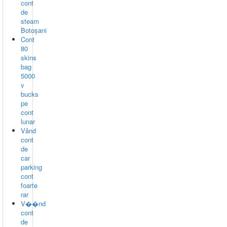
cont
de
steam
Botoșani
Cont
80
skins
bag
5000
v
bucks
pe
cont
lunar
Vând
cont
de
car
parking
cont
foarte
rar
V��nd
cont
de