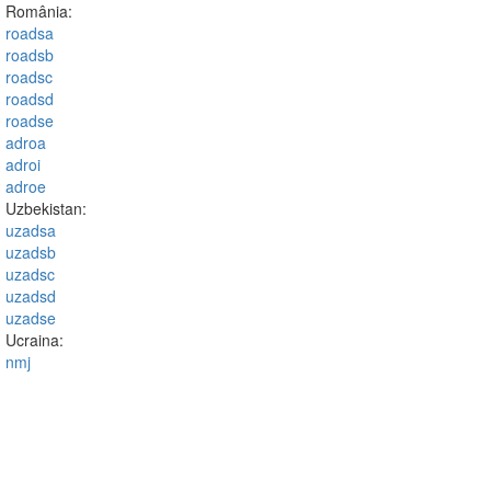
România:
roadsa
roadsb
roadsc
roadsd
roadse
adroa
adroi
adroe
Uzbekistan:
uzadsa
uzadsb
uzadsc
uzadsd
uzadse
Ucraina:
nmj