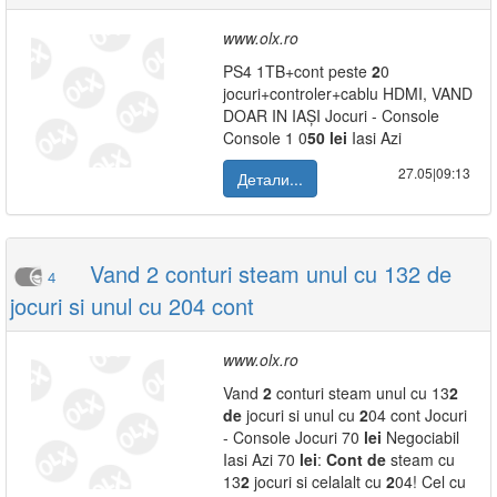
www.olx.ro
PS4 1TB+cont peste
2
0
jocuri+controler+cablu HDMI, VAND
DOAR IN IAȘI Jocuri - Console
Console 1 0
50
lei
Iasi Azi
27.05|09:13
Детали...
Vand 2 conturi steam unul cu 132 de
4
jocuri si unul cu 204 cont
www.olx.ro
Vand
2
conturi steam unul cu 13
2
de
jocuri si unul cu
2
04 cont Jocuri
- Console Jocuri 70
lei
Negociabil
Iasi Azi 70
lei
:
Cont
de
steam cu
13
2
jocuri si celalalt cu
2
04! Cel cu