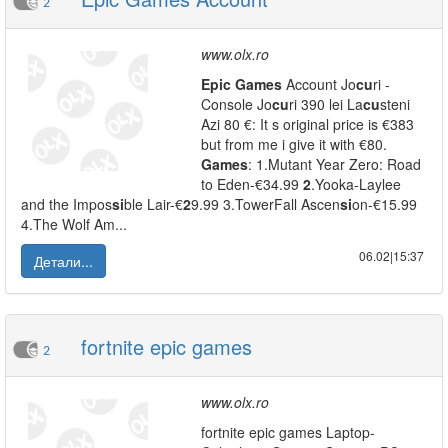
2
www.olx.ro
Epic
Games
Account Jo
cu
ri -
Console Jo
cu
ri 390 lei La
cu
steni
Azi 80 €: It s original price is €383
but from me i give it with €80.
Games
: 1.Mutant Year Zero: Road
to Eden-€34.99
2
.Yooka-Laylee
and the Impos
si
ble Lair-€
2
9.99 3.TowerFall Ascen
si
on-€15.99
4.The Wolf Am...
06.02|15:37
Детали...
fortnite epic games
2
www.olx.ro
fortnite epic games Laptop-