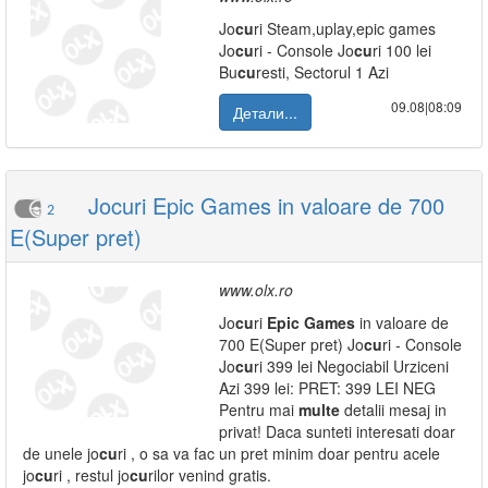
Jo
cu
ri Steam,uplay,epic games
Jo
cu
ri - Console Jo
cu
ri 100 lei
Bu
cu
resti, Sectorul 1 Azi
09.08|08:09
Детали...
Jocuri Epic Games in valoare de 700
2
E(Super pret)
www.olx.ro
Jo
cu
ri
Epic
Games
in valoare de
700 E(Super pret) Jo
cu
ri - Console
Jo
cu
ri 399 lei Negociabil Urziceni
Azi 399 lei: PRET: 399 LEI NEG
Pentru mai
multe
detalii mesaj in
privat! Daca sunteti interesati doar
de unele jo
cu
ri , o sa va fac un pret minim doar pentru acele
jo
cu
ri , restul jo
cu
rilor venind gratis.