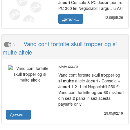
Jo
cu
ri Console & PC Jo
cu
ri pentru
PC 300 lei Negociabil Targu Jiu Azi
12.09|05:26
Детали...
Vand cont fortnite skull tropper og si
3
multe altele
www.olx.ro
Vand cont fortnite skull tropper og
si
multe
altele Jo
cu
ri - Console »
Jo
cu
ri 1
2
11 lei Negociabil
2
50 €:
Vand cont fortnite og
cu
60+ skinuri
din sez
2
pana in sez acesta
paysafe only
29.05|02:19
Детали...