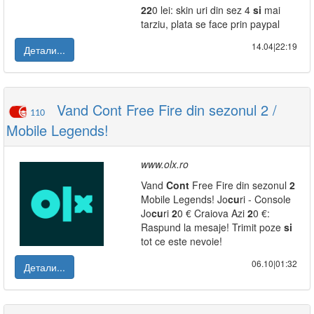
2
2
0 lei: skin uri din sez 4
si
mai
tarziu, plata se face prin paypal
14.04|22:19
Детали...
Vand Cont Free Fire din sezonul 2 /
110
Mobile Legends!
www.olx.ro
Vand
Cont
Free Fire din sezonul
2
Mobile Legends! Jo
cu
ri - Console
Jo
cu
ri
2
0 € Craiova Azi
2
0 €:
Raspund la mesaje! Trimit poze
si
tot ce este nevoie!
06.10|01:32
Детали...