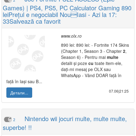
2
Games) | PS4, PS5, PC Calculator Gaming 890
leiPrețul e negociabil NouIasi - Azi la 17:
33Salvează ca favorit
www.olx.ro
890 lei: 890 lei: - Fortnite 174 Skins
(Chapter 1, Season 3 - Chapter
2
,
Season 6) - Pentru mai
multe
detalii și poze
cu
toate item-ele,
dați-mi mesaj pe OLX sau
WhatsApp - Vând DOAR față în
față în Iași sau B...
07.06|21:25
Детали...
Nintendo wii jocuri multe, multe multe,
2
superbe! !!