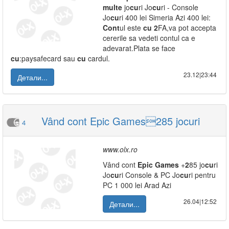
multe
jo
cu
ri Jo
cu
ri - Console
Jo
cu
ri 400 lei Simeria Azi 400 lei:
Cont
ul este
cu
2
FA,va pot accepta
cererile sa vedeti contul ca e
adevarat.Plata se face
cu
:paysafecard sau
cu
cardul.
23.12|23:44
Детали...
Vând cont Epic Games285 jocuri
4
www.olx.ro
Vând cont
Epic
Games
+
2
85 jo
cu
ri
Jo
cu
ri Console & PC Jo
cu
ri pentru
PC 1 000 lei Arad Azi
26.04|12:52
Детали...