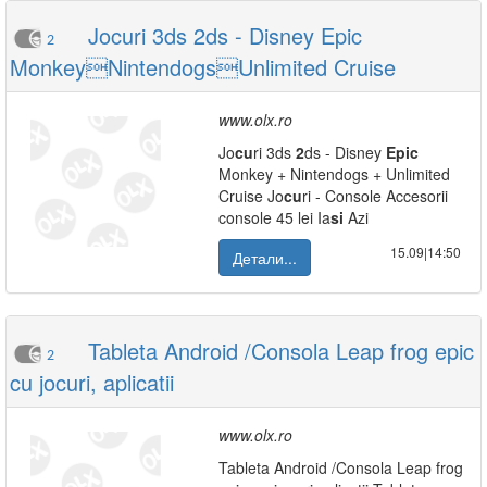
Jocuri 3ds 2ds - Disney Epic
2
MonkeyNintendogsUnlimited Cruise
www.olx.ro
Jo
cu
ri 3ds
2
ds - Disney
Epic
Monkey + Nintendogs + Unlimited
Cruise Jo
cu
ri - Console Accesorii
console 45 lei Ia
si
Azi
15.09|14:50
Детали...
Tableta Android /Consola Leap frog epic
2
cu jocuri, aplicatii
www.olx.ro
Tableta Android /Consola Leap frog