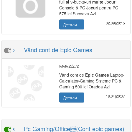
full
si
v-bucks-uri
multe
Jo
cu
ri
Console & PC Jo
cu
ri pentru PC
575 lei Suceava Azi
02.09|20:15
Детали...
Vând cont de Epic Games
2
www.olx.ro
Vând cont de
Epic
Games
Laptop-
Cal
cu
lator-Gaming Sisteme PC &
Gaming 500 lei Oradea Azi
18.04|20:37
Детали...
Pc Gaming/Office(Cont epic games)
5