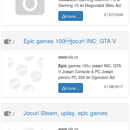
Gaming 10 lei Negociabil Sibiu Azi
21.07|13:04
Детали...
Epic games 100jocuri INC: GTA V
2
www.olx.ro
Epic
games 100+ jo
cu
ri INC: GTA
V Jo
cu
ri Console & PC Jo
cu
ri
pentru PC 350 lei Ogrezeni Azi
21.08|18:17
Детали...
Jocuri Steam, uplay, epic games
2
www.olx.ro