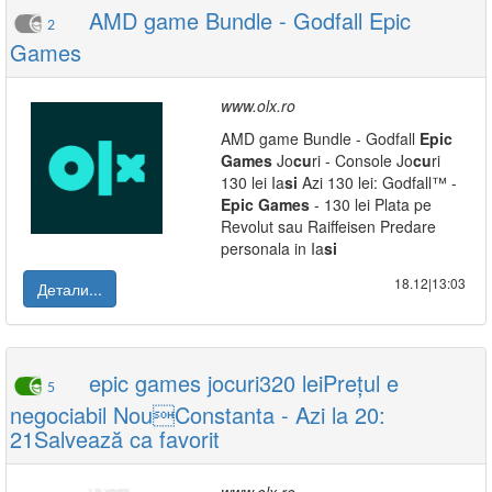
AMD game Bundle - Godfall Epic
2
Games
www.olx.ro
AMD game Bundle - Godfall
Epic
Games
Jo
cu
ri - Console Jo
cu
ri
130 lei Ia
si
Azi 130 lei: Godfall™ -
Epic
Games
- 130 lei Plata pe
Revolut sau Raiffeisen Predare
personala in Ia
si
18.12|13:03
Детали...
epic games jocuri320 leiPrețul e
5
negociabil NouConstanta - Azi la 20:
21Salvează ca favorit