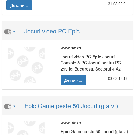
31.03|22:01
Детали...
Jocuri video PC Epic
2
www.olx.ro
Jo
cu
ri video PC
Epic
Jo
cu
ri
Console & PC Jo
cu
ri pentru PC
2
99 lei Bu
cu
resti, Sectorul 4 Azi
03.02|16:13
Детали...
Epic Game peste 50 Jocuri (gta v )
2
www.olx.ro
Epic
Game peste 50 Jo
cu
ri (gta v )