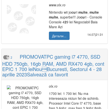
www.olx.ro
Nintendo wii jo
cu
ri
multe
,
multe
multe
, superbe!!! Jo
cu
ri - Console
Console 4
2
9 lei Negociabil Baia
Mare Azi
14.07|21:31
Детали...
PROMOVATPC gaming i7 4770, SSD
2
HDD 750gb, 16gb RAM, AMD RX470 4gb, cont
EPIC 1 700 leiNouBucuresti, Sectorul 4 - 28
aprilie 2023Salvează ca favorit
olx.ro
1700 lei: 1 700 lei: Nu ma
intereseaza niciun fel de schimb.
Procesor Intel Core I7 4770, base
freq 3.6ghz, max freq 3.9ghz 8mb