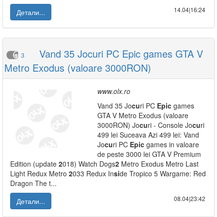
14.04|16:24
Детали...
Vand 35 Jocuri PC Epic games GTA V
3
Metro Exodus (valoare 3000RON)
www.olx.ro
Vand 35 Jo
cu
ri PC
Epic
games
GTA V Metro Exodus (valoare
3000RON) Jo
cu
ri - Console Jo
cu
ri
499 lei Suceava Azi 499 lei: Vand
Jo
cu
ri PC
Epic
games in valoare
de peste 3000 lei GTA V Premium
Edition (update
2
018) Watch Dogs
2
Metro Exodus Metro Last
Light Redux Metro
2
033 Redux In
si
de Tropico 5 Wargame: Red
Dragon The t...
08.04|23:42
Детали...