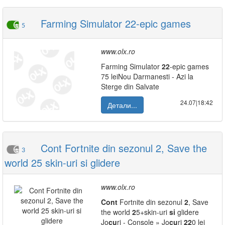
Farming Simulator 22-epic games
5
www.olx.ro
Farming Simulator
2
2
-epic games
75 leiNou Darmanesti - Azi la
Sterge din Salvate
24.07|18:42
Детали...
Cont Fortnite din sezonul 2, Save the
3
world 25 skin-uri si glidere
www.olx.ro
Cont
Fortnite din sezonul
2
, Save
the world
2
5+skin-uri
si
glidere
Jo
cu
ri - Console » Jo
cu
ri
2
2
0 lei