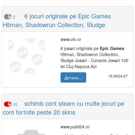
6 jocuri originale pe Epic Games
2
Hitman, Shadowrun Collection, Sludge
www.olx.ro
6 jo
cu
ri originale pe
Epic
Games
Hitman, Shadowrun Collection,
Sludge Jo
cu
ri - Console Jo
cu
ri 100
lei Cluj-Napoca Azi
16.06|04:27
Детали...
schimb cont steam cu multe jocuri pe
31
cont fortnite peste 20 skins
www.publi24.ro