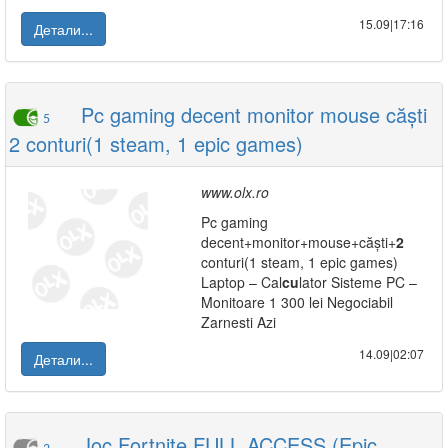
15.09|17:16
Детали...
Pc gaming decent monitor mouse căști
5
2 conturi(1 steam, 1 epic games)
www.olx.ro
Pc gaming
decent+monitor+mouse+căști+
2
conturi(1 steam, 1 epic games)
Laptop – Cal
cu
lator Sisteme PC –
Monitoare 1 300 lei Negociabil
Zarnesti Azi
14.09|02:07
Детали...
Joc Fortnite FULL ACCESS (Epic