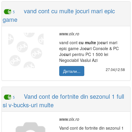
vand cont cu multe jocuri mari epic
5
game
www.olx.ro
vand cont
cu
multe
jo
cu
ri mari
epic game Jo
cu
ri Console & PC
Jo
cu
ri pentru PC 1 500 lei
Negociabil Vaslui Azi
27.04|12:58
Детали...
Vand cont de fortnite din sezonul 1 full
5
si v-bucks-uri multe
www.olx.ro
Vand cont de fortnite din sezonul 1