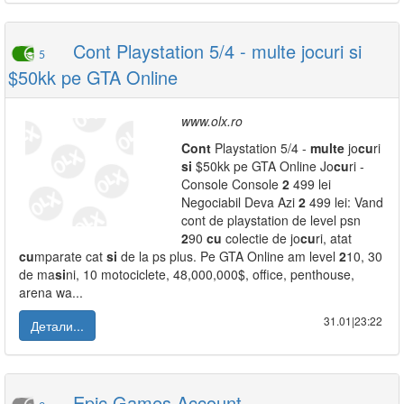
Cont Playstation 5/4 - multe jocuri si
5
$50kk pe GTA Online
www.olx.ro
Cont
Playstation 5/4 -
multe
jo
cu
ri
si
$50kk pe GTA Online Jo
cu
ri -
Console Console
2
499 lei
Negociabil Deva Azi
2
499 lei: Vand
cont de playstation de level psn
2
90
cu
colectie de jo
cu
ri, atat
cu
mparate cat
si
de la ps plus. Pe GTA Online am level
2
10, 30
de ma
si
ni, 10 motociclete, 48,000,000$, office, penthouse,
arena wa...
31.01|23:22
Детали...
Epic Games Account