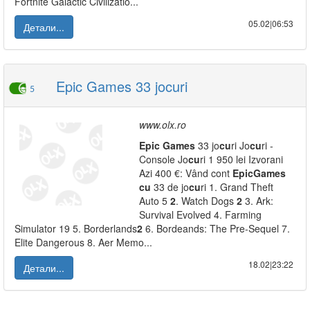
Fortnite Galactic Civilizatio...
05.02|06:53
Детали...
Epic Games 33 jocuri
5
www.olx.ro
Epic
Games
33 jo
cu
ri Jo
cu
ri -
Console Jo
cu
ri 1 950 lei Izvorani
Azi 400 €: Vând cont
Epic
Games
cu
33 de jo
cu
ri 1. Grand Theft
Auto 5
2
. Watch Dogs
2
3. Ark:
Survival Evolved 4. Farming
Simulator 19 5. Borderlands
2
6. Bordeands: The Pre-Sequel 7.
Elite Dangerous 8. Aer Memo...
18.02|23:22
Детали...