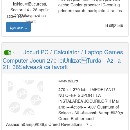
cache Cooler procesor ID-cooling
prindere surub, backplate Utra fins
1
2
0w TDP P...
14.05|21:48
Детали...
Jocuri PC / Calculator / Laptop Games
5
Computer Jocuri 270 leiUtilizatTurda - Azi la
21: 36Salvează ca favorit
www.olx.ro
2
70 lei:
2
70 lei: --IMPORTANT!--
NU OFER SUPORT LA
INSTALAREA JOCURILOR!!! Mai
am: ---Action--- -007 Quantum of
Solace - 60 -Assas
si
n&amp;#039;s
Creed Brotherhood
Assas
si
n&amp;#039;s Creed Revelations - 7...