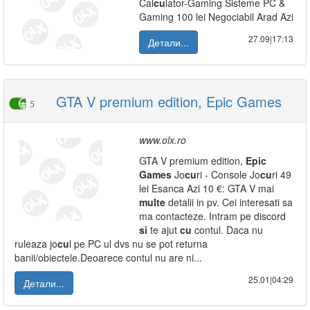
Cal
cu
lator-Gaming Sisteme PC &
Gaming 100 lei Negociabil Arad Azi
27.09|17:13
Детали...
GTA V premium edition, Epic Games
5
www.olx.ro
GTA V premium edition,
Epic
Games
Jo
cu
ri - Console Jo
cu
ri 49
lei Esanca Azi 10 €: GTA V mai
multe
detalii in pv. Cei interesati sa
ma contacteze. Intram pe discord
si
te ajut
cu
contul. Daca nu
ruleaza jo
cu
l pe PC ul dvs nu se pot returna
banii/obiectele.Deoarece contul nu are ni...
25.01|04:29
Детали...