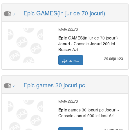
Epic GAMES(in jur de 70 jocuri)
3
www.olx.ro
Epic
GAMES(in jur de 70 jo
cu
ri)
Jo
cu
ri - Console Jo
cu
ri
2
00 lei
Brasov Azi
29.06|01:23
Детали...
Epic games 30 jocuri pc
2
www.olx.ro
Epic
games 30 jo
cu
ri pc Jo
cu
ri -
Console Jo
cu
ri 900 lei Ia
si
Azi