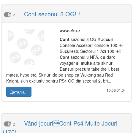
Cont sezonul 3 OG! !
2
www.olx.ro
Cont
sezonul 3 OG !! Jo
cu
ri -
Console Accesorii console 100 lei
Bu
cu
resti, Sectorul 1 Azi 100 lei:
Cont
sezonul 3 NFA,
cu
dark
voyager
si
multe
alte skinuri.
Dansuri pre
cu
m take the l, best
mates, hype etc. Skinuri de pe shop ca Wukong sau Red
Knight, skin exclu
si
v pentru PS4 OG din sezonul
2
, bri...
10.06|01:04
Детали...
Vând jocuriCont Ps4 Multe Jocuri
2
(170)