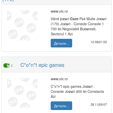
www.olx.ro
Vând jo
cu
ri
Cont
Ps4 Multe Jo
cu
ri
(170) Jo
cu
ri - Console Console 1
700 lei Negociabil Bu
cu
resti,
Sectorul 1 Azi
12.06|01:55
Детали...
C*o*n*t epic games
5
www.olx.ro
C*o*n*t epic games Jo
cu
ri -
Console Jo
cu
ri 400 lei Constanta
Azi
28.11|09:07
Детали...