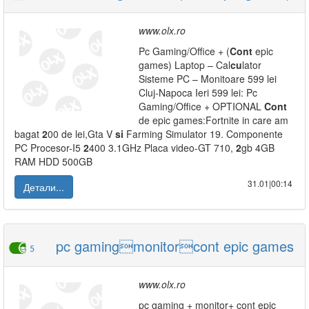
www.olx.ro
Pc Gaming/Office + (
Cont
epic
games) Laptop – Cal
cu
lator
Sisteme PC – Monitoare 599 lei
Cluj-Napoca Ieri 599 lei: Pc
Gaming/Office + OPTIONAL
Cont
de epic games:Fortnite in care am
bagat
2
00 de lei,Gta V
si
Farming Simulator 19. Componente
PC Procesor-I5
2
400 3.1GHz Placa video-GT 710,
2
gb 4GB
RAM HDD 500GB
31.01|00:14
Детали...
pc gamingmonitorcont epic games
5
www.olx.ro
pc gaming + monitor+ cont epic