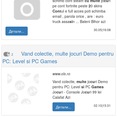
schimb cont steam
cu
multe
jo
cu
ri
pe cont fortnite peste
2
0 skins
Cont
ul e full acces poti schimba
email , parola orice , are : euro
truck assa
si
n ... Baleni Bihor azi
30.05|16:08
Детали...
Vand colectie, multe jocuri Demo pentru
2
PC: Level si PC Games
www.olx.ro
Vand colectie,
multe
jo
cu
ri Demo
pentru PC: Level
si
PC
Games
Jo
cu
ri - Console Jo
cu
ri 99 lei
Calafat Azi
02.10|15:31
Детали...