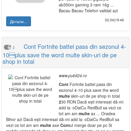
ab350m gaming 3 ram 16g ...
Bacau Bacau Telefon validat azi
02.04|19:46
Детали...
Cont Fortnite battel pass din sezonul 4-
2
10plus save the word multe skin-uri de pe
shop in total
www.publi24.ro
Cont
Fortnite battel pass din
sezonul 4-10 plus save the word
multe
skin-uri de pe shop in total
2
30 RON Dacă ești interesat dă-mi
add la: oDaiCu RedBull sa vezi ce
tot am am
multe
ax ... Oradea
Bihor azi Dacă ești interesat dă-mi add la: oDaiCu RedBull sa
vezi ce tot am am
multe
axe
Cont
ul merge doar pe pc Si