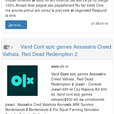
mobile nintendo
si
xbox nu am încercat dar stiu ca ps nu merge
100% Accept doar paypal sau paysafecard Nu fac trade Cine
ma anunta primul are contul la preț este
si
negociabil Raspund
la sms
21.05|14:14
Детали...
Vand Cont epic games Assassins Creed
3
Valhala, Red Dead Redemption 2
www.olx.ro
Vand
Cont
epic games Assas
si
ns
Creed Valhala , Red Dead
Redemption
2
Jo
cu
ri - Console
Jo
cu
ri 600 lei Cluj-Napoca Azi 600
lei: Vand cont epic games
valoare(
2
500 lei)
cu
urmatoarele
jo
cu
ri : Assa
si
ns Cred Valahala Amne
si
a ARK Survivor
Borderlands
2
Borderlands
2
Pre Squel Farming Simulator