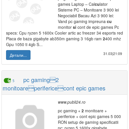
games Laptop – Cal
cu
lator
Sisteme PC – Monitoare 3 900 lei
Negociabil Bacau Azi 3 900 lei:
Vand pc gaming impreuna
cu
monitor
si
cont de epic games Pc
specs: Cpu ryzen 5 1600x Cooler artic ac freezer 34 esports red
Placa de baza gigabyte ab350m gaming 3 16gb ram
2
400 mhz
Gpu 1050 ti 4gb S...
31.03|21:09
Детали...
pc gaming2
5
monitoareperifericecont epic games
www.publi24.ro
pc gaming +
2
monitoare +
periferice + cont epic games 5 000
RON setup de gaming specificatii
pc: ryzen 5 1600x gigabyte