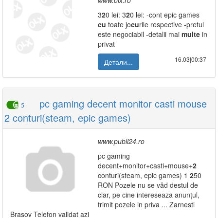
www.olx.ro
3
2
0 lei: 3
2
0 lei: -cont epic games
cu
toate jo
cu
rile respective -pretul
este negociabil -detalii mai
multe
in
privat
16.03|00:37
Детали...
pc gaming decent monitor casti mouse
5
2 conturi(steam, epic games)
www.publi24.ro
pc gaming
decent+monitor+casti+mouse+
2
conturi(steam, epic games) 1
2
50
RON Pozele nu se văd destul de
clar, pe cine intereseaza anunțul,
trimit pozele in priva ... Zarnesti
Brasov Telefon validat azi