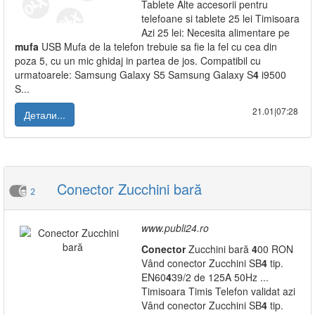
Tablete Alte accesorii pentru
telefoane si tablete 25 lei Timisoara
Azi 25 lei: Necesita alimentare pe
mufa
USB Mufa de la telefon trebuie sa fie la fel cu cea din
poza 5, cu un mic ghidaj in partea de jos. Compatibil cu
urmatoarele: Samsung Galaxy S5 Samsung Galaxy S
4
i9500
S...
21.01|07:28
Детали...
Conector Zucchini bară
2
www.publi24.ro
Conector
Zucchini bară
4
00 RON
Vând conector Zucchini SB
4
tip.
EN60
4
39/2 de 125A 50Hz ...
Timisoara Timis Telefon validat azi
Vând conector Zucchini SB
4
tip.