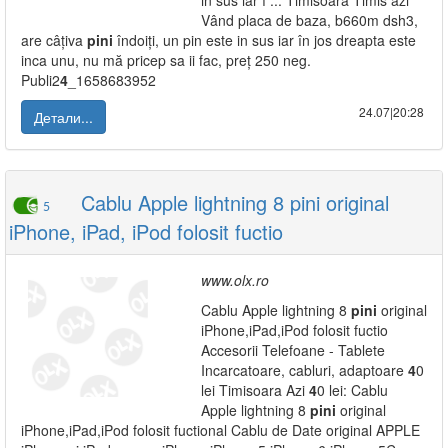
in sus iar î ... Timisoara Timis azi
Vând placa de baza, b660m dsh3,
are câțiva
pini
îndoiți, un pin este in sus iar în jos dreapta este
inca unu, nu mă pricep sa ii fac, preț 250 neg.
Publi2
4
_1658683952
24.07|20:28
Детали...
Cablu Apple lightning 8 pini original
5
iPhone, iPad, iPod folosit fuctio
www.olx.ro
Cablu Apple lightning 8
pini
original
iPhone,iPad,iPod folosit fuctio
Accesorii Telefoane - Tablete
Incarcatoare, cabluri, adaptoare
4
0
lei Timisoara Azi
4
0 lei: Cablu
Apple lightning 8
pini
original
iPhone,iPad,iPod folosit fuctional Cablu de Date original APPLE