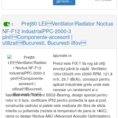
Детали...
Preţ80 LEIVentilator/Radiator Noctua
5
NF-F12 industrialPPC-2000-3
pini!Componente-accesorii |
utilizatBucuresti, Bucuresti-Ilfov
lajumate.ro
Pretul este FIX !! Va rog să citiţi
anunţul până la capăt. Ventilator,
120x120x25 mm (2000 RPM, 121,8
m/h, 29,7 dB(A)), conceput pentru
aplicaii industriale grele unde este
necesar un randament si o
fiabilitate mare, rulment SSO2-Bearing, design special pentru
rotor in 3 faze, certificare IP52 pentru protectia la apa si praf,
constructia cadrului si palele este realizata din fibra de sticla
intarita cu poliamida (rezista la temperaturi de pana la 1
4
0C),
rama cu design Noctua AAO (Advanced Acoustic Optimisation),