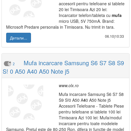
accesorii pentru telefoane si tablete
20 lei Timisoara Azi 20 lei:
Incarcator telefon/tableta cu
mufa
micro USB, 5V 750mA. Brand:
Microsoft Predare personala in Timisoara. Nu trimit in tara.
06.10|10:33
Детали...
Mufa incarcare Samsung S6 S7 S8 S9
2
S! 0 A50 A40 A50 Note j5
www.olx.ro
Mufa incarcare Samsung S6 S7 S8
S9 S!0 A50 A
4
0 A50 Note j5
Accesorii Telefoane - Tablete Piese
pentru telefoane si tablete 100 lei
Timisoara Azi 100 lei: Mufa/modul
incarcare pentru toate modelele
Samsung. Pretul este de 80-250 Ron, difera in functie de model