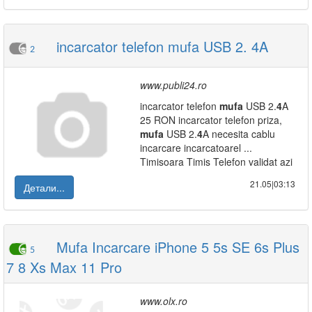
incarcator telefon mufa USB 2. 4A
2
www.publi24.ro
incarcator telefon
mufa
USB 2.
4
A
25 RON incarcator telefon priza,
mufa
USB 2.
4
A necesita cablu
incarcare incarcatoarel ...
Timisoara Timis Telefon validat azi
21.05|03:13
Детали...
Mufa Incarcare iPhone 5 5s SE 6s Plus
5
7 8 Xs Max 11 Pro
www.olx.ro