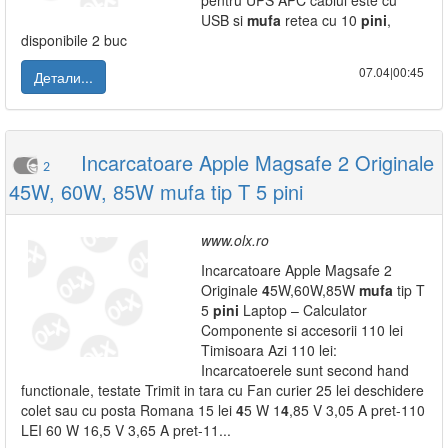
pentru UPS APC cablul este cu
USB si
mufa
retea cu 10
pini
,
disponibile 2 buc
07.04|00:45
Детали...
Incarcatoare Apple Magsafe 2 Originale
2
45W, 60W, 85W mufa tip T 5 pini
www.olx.ro
Incarcatoare Apple Magsafe 2
Originale
4
5W,60W,85W
mufa
tip T
5
pini
Laptop – Calculator
Componente si accesorii 110 lei
Timisoara Azi 110 lei:
Incarcatoerele sunt second hand
functionale, testate Trimit in tara cu Fan curier 25 lei deschidere
colet sau cu posta Romana 15 lei
4
5 W 1
4
,85 V 3,05 A pret-110
LEI 60 W 16,5 V 3,65 A pret-11...