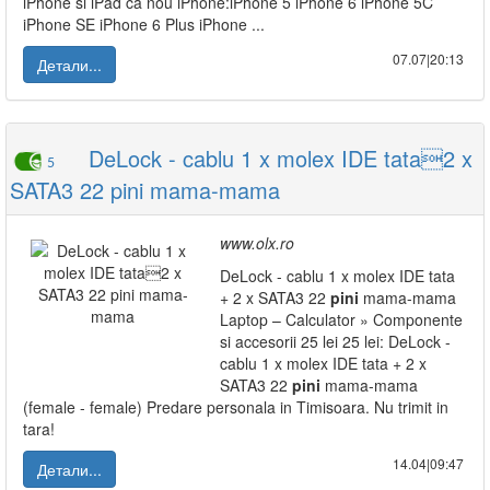
iPhone si iPad ca nou iPhone:iPhone 5 iPhone 6 iPhone 5C
iPhone SE iPhone 6 Plus iPhone ...
07.07|20:13
Детали...
DeLock - cablu 1 x molex IDE tata2 x
5
SATA3 22 pini mama-mama
www.olx.ro
DeLock - cablu 1 x molex IDE tata
+ 2 x SATA3 22
pini
mama-mama
Laptop – Calculator » Componente
si accesorii 25 lei 25 lei: DeLock -
cablu 1 x molex IDE tata + 2 x
SATA3 22
pini
mama-mama
(female - female) Predare personala in Timisoara. Nu trimit in
tara!
14.04|09:47
Детали...