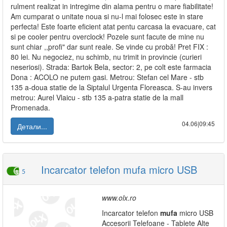
rulment realizat in intregime din alama pentru o mare fiabilitate!
Am cumparat o unitate noua si nu-l mai folosec este in stare
perfecta! Este foarte eficient atat pentu carcasa la evacuare, cat
si pe cooler pentru overclock! Pozele sunt facute de mine nu
sunt chiar ,,profi" dar sunt reale. Se vinde cu probă! Pret FIX :
80 lei. Nu negociez, nu schimb, nu trimit in provincie (curieri
neseriosi). Strada: Bartok Bela, sector: 2, pe colt este farmacia
Dona : ACOLO ne putem gasi. Metrou: Stefan cel Mare - stb
135 a-doua statie de la Siptalul Urgenta Floreasca. S-au invers
metrou: Aurel Vlaicu - stb 135 a-patra statie de la mall
Promenada.
04.06|09:45
Детали...
Incarcator telefon mufa micro USB
5
www.olx.ro
Incarcator telefon
mufa
micro USB
Accesorii Telefoane - Tablete Alte