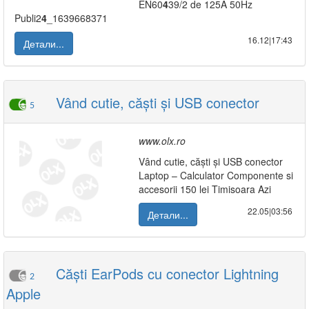
EN60
4
39/2 de 125A 50Hz
Publi2
4
_1639668371
16.12|17:43
Детали...
Vând cutie, căști și USB conector
5
www.olx.ro
Vând cutie, căști și USB conector
Laptop – Calculator Componente si
accesorii 150 lei Timisoara Azi
22.05|03:56
Детали...
Căști EarPods cu conector Lightning
2
Apple