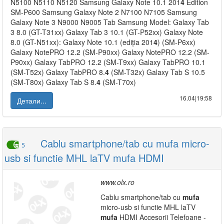
N5100 N5110 N5120 Samsung Galaxy Note 10.1 201
4
Edition
SM-P600 Samsung Galaxy Note 2 N7100 N7105 Samsung
Galaxy Note 3 N9000 N9005 Tab Samsung Model: Galaxy Tab
3 8.0 (GT-T31xx) Galaxy Tab 3 10.1 (GT-P52xx) Galaxy Note
8.0 (GT-N51xx): Galaxy Note 10.1 (ediția 201
4
) (SM-P6xx)
Galaxy NotePRO 12.2 (SM-P90xx) Galaxy NotePRO 12.2 (SM-
P90xx) Galaxy TabPRO 12.2 (SM-T9xx) Galaxy TabPRO 10.1
(SM-T52x) Galaxy TabPRO 8.
4
(SM-T32x) Galaxy Tab S 10.5
(SM-T80x) Galaxy Tab S 8.
4
(SM-T70x)
16.04|19:58
Детали...
Cablu smartphone/tab cu mufa micro-
5
usb si functie MHL laTV mufa HDMI
www.olx.ro
Cablu smartphone/tab cu
mufa
micro-usb si functie MHL laTV
mufa
HDMI Accesorii Telefoane -