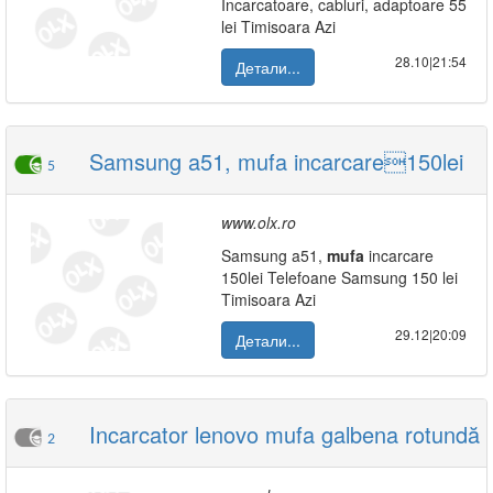
Incarcatoare, cabluri, adaptoare 55
lei Timisoara Azi
28.10|21:54
Детали...
Samsung a51, mufa incarcare150lei
5
www.olx.ro
Samsung a51,
mufa
incarcare
150lei Telefoane Samsung 150 lei
Timisoara Azi
29.12|20:09
Детали...
Incarcator lenovo mufa galbena rotundă
2