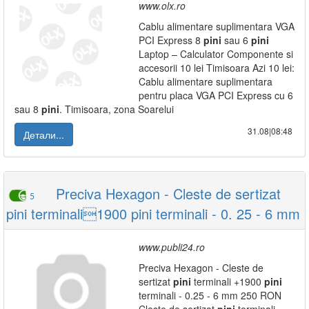
www.olx.ro
Cablu alimentare suplimentara VGA
PCI Express 8
pini
sau 6
pini
Laptop – Calculator Componente si
accesorii 10 lei Timisoara Azi 10 lei:
Cablu alimentare suplimentara
pentru placa VGA PCI Express cu 6
sau 8
pini
. Timisoara, zona Soarelui
31.08|08:48
Детали...
Preciva Hexagon - Cleste de sertizat
5
pini terminali1900 pini terminali - 0. 25 - 6 mm
www.publi24.ro
Preciva Hexagon - Cleste de
sertizat
pini
terminali +1900
pini
terminali - 0.25 - 6 mm 250 RON