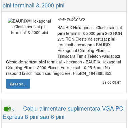
pini terminali & 2000 pini
www.publi24.ro
BAURIX Hexagonal - Cleste sertizat
pini
terminali & 2000
pini
260 RON
275 RON Cleste de sertizat
pini
terminali - hexagon - BAURIX
Hexagonal Crimping Pliers ...
Timisoara Timis Telefon validat azi
Cleste de sertizat
pini
terminali - hexagon - BAURIX Hexagonal
Crimping Pliers - 2000 Pieces Ferrule set - 0.25-6 mm Nu
raspund la schimburi sau negociere. Publi2
4
_16
4
3885853
28.06|09:47
Детали...
Cablu alimentare suplimentara VGA PCI
6
Express 8 pini sau 6 pini