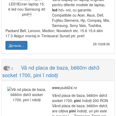
pentru diferite modele de laptop,
led
hd+ noi, cu garantie.
Compatibile cu Acer, Asus, Dell,
Fujitsu-Siemens, Hp, Compaq, Msi,
Samsung, Sony Vaio, Toshiba,
Packard Bell, Lenovo, Medion, Novatech etc. 15.6 15.6 slim
17.3 Asigur montaj in Timisoara! Sunati ptr. pret!
29.10|08:36
Детали...
Vâ nd placa de baza, b660m dsh3
2
socket 1700, pini î ndoiți
www.publi24.ro
Vând placa de baza, b660m dsh3
socket 1700,
pini
îndoiți 200 RON
Vând placa de baza, b660m dsh3,
are câțiva
pini
îndoiți, un pin este