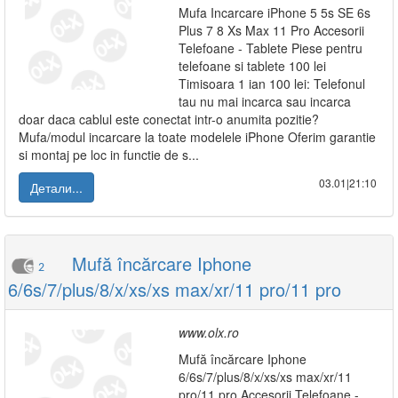
Mufa Incarcare iPhone 5 5s SE 6s
Plus 7 8 Xs Max 11 Pro Accesorii
Telefoane - Tablete Piese pentru
telefoane si tablete 100 lei
Timisoara 1 ian 100 lei: Telefonul
tau nu mai incarca sau incarca
doar daca cablul este conectat intr-o anumita pozitie?
Mufa/modul incarcare la toate modelele iPhone Oferim garantie
si montaj pe loc in functie de s...
03.01|21:10
Детали...
Mufă încărcare Iphone
2
6/6s/7/plus/8/x/xs/xs max/xr/11 pro/11 pro
www.olx.ro
Mufă încărcare Iphone
6/6s/7/plus/8/x/xs/xs max/xr/11
pro/11 pro Accesorii Telefoane -