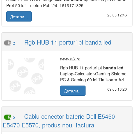
Pret 50 lei. Telefon Publi2
4
_1616171825
25.05|12:46
Детали...
Rgb HUB 11 porturi pt banda led
2
www.olx.ro
Rgb HUB 11 porturi pt
banda
led
Laptop-Calculator-Gaming Sisteme
PC & Gaming 60 lei Timisoara Azi
09.05|16:20
Детали...
Cablu conector baterie Dell E5450
5
E5470 E5570, produs nou, factura