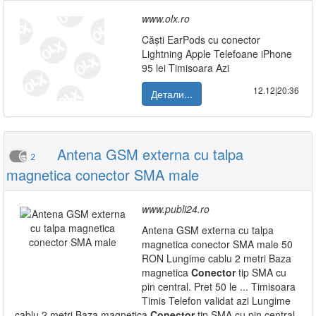
www.olx.ro
Căști EarPods cu conector
Lightning Apple Telefoane iPhone
95 lei Timisoara Azi
12.12|20:36
Детали...
Antena GSM externa cu talpa
2
magnetica conector SMA male
www.publi24.ro
Antena GSM externa cu talpa
magnetica conector SMA male 50
RON Lungime cablu 2 metri Baza
magnetica
Conector
tip SMA cu
pin central. Pret 50 le ... Timisoara
Timis Telefon validat azi Lungime
cablu 2 metri Baza magnetica
Conector
tip SMA cu pin central.