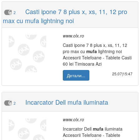
Casti ipone 7 8 plus x, xs, 11, 12 pro
2
max cu mufa lightning noi
www.olx.ro
Casti ipone 7 8 plus x, xs, 11, 12
pro max cu
mufa
lightning noi
Accesorii Telefoane - Tablete Casti
60 lei Timisoara Azi
25.07|15:47
Детали...
Incarcator Dell mufa iluminata
2
www.olx.ro
Incarcator Dell
mufa
iluminata
Accesorii Telefoane - Tablete