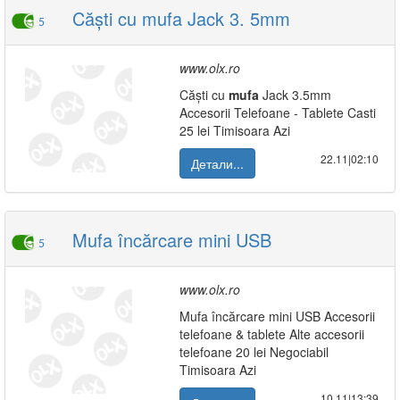
Căști cu mufa Jack 3. 5mm
5
www.olx.ro
Căști cu
mufa
Jack 3.5mm
Accesorii Telefoane - Tablete Casti
25 lei Timisoara Azi
22.11|02:10
Детали...
Mufa încărcare mini USB
5
www.olx.ro
Mufa încărcare mini USB Accesorii
telefoane & tablete Alte accesorii
telefoane 20 lei Negociabil
Timisoara Azi
10.11|13:39