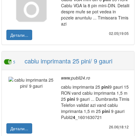
Cablu VGA la 8 pin mini-DIN. Detalii
despre mufe se pot vedea in
pozele anuntulu ... Timisoara Timis
azi
02.05|19:05
Детали...
cablu imprimanta 25 pini/ 9 gauri
5
www.publi24.ro
cablu imprimanta 25
pini
9 gauri 15
RON vand cablu imprimanta 1,5 m
25
pini
9 gauri ... Dumbravita Timis
Telefon validat azi vand cablu
imprimanta 1,5 m 25
pini
9 gauri
Publi2
4
_1601630721
26.06|18:12
Детали...