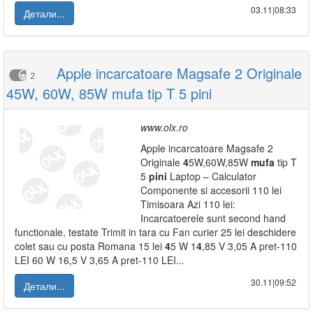
03.11|08:33
Детали...
Apple incarcatoare Magsafe 2 Originale
2
45W, 60W, 85W mufa tip T 5 pini
www.olx.ro
Apple incarcatoare Magsafe 2
Originale
4
5W,60W,85W
mufa
tip T
5
pini
Laptop – Calculator
Componente si accesorii 110 lei
Timisoara Azi 110 lei:
Incarcatoerele sunt second hand
functionale, testate Trimit in tara cu Fan curier 25 lei deschidere
colet sau cu posta Romana 15 lei
4
5 W 1
4
,85 V 3,05 A pret-110
LEI 60 W 16,5 V 3,65 A pret-110 LEI...
30.11|09:52
Детали...