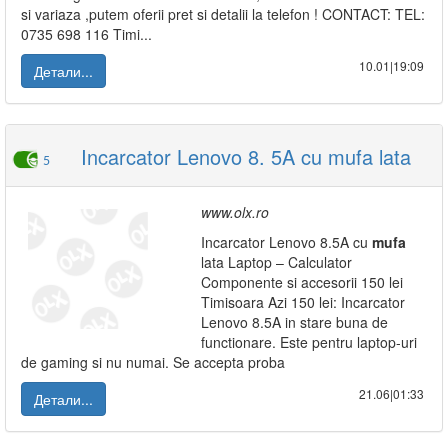
si variaza ,putem oferii pret si detalii la telefon ! CONTACT: TEL:
0735 698 116 Timi...
10.01|19:09
Детали...
Incarcator Lenovo 8. 5A cu mufa lata
5
www.olx.ro
Incarcator Lenovo 8.5A cu
mufa
lata Laptop – Calculator
Componente si accesorii 150 lei
Timisoara Azi 150 lei: Incarcator
Lenovo 8.5A in stare buna de
functionare. Este pentru laptop-uri
de gaming si nu numai. Se accepta proba
21.06|01:33
Детали...