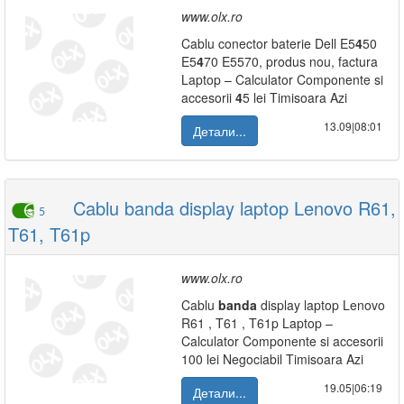
www.olx.ro
Cablu conector baterie Dell E5
4
50
E5
4
70 E5570, produs nou, factura
Laptop – Calculator Componente si
accesorii
4
5 lei Timisoara Azi
13.09|08:01
Детали...
Cablu banda display laptop Lenovo R61,
5
T61, T61p
www.olx.ro
Cablu
banda
display laptop Lenovo
R61 , T61 , T61p Laptop –
Calculator Componente si accesorii
100 lei Negociabil Timisoara Azi
19.05|06:19
Детали...