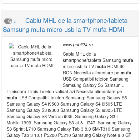
Cablu MHL de la smartphone/tableta
2
Samsung mufa micro-usb la TV mufa HDMI
www.publi24.ro
Cablu MHL de la
smartphone/tableta Samsung
mufa
micro-usb la TV
mufa
HDMI
4
0
RON Necesita alimentare pe
mufa
USB Compatibil telefon Samsung:
Samsung Galaxy S5 Samsun ...
Timisoara Timis Telefon validat azi Necesita alimentare pe
mufa
USB Compatibil telefon Samsung: Samsung Galaxy S5
Samsung Galaxy S
4
i9500 Samsung Galaxy S
4
i9505 LTE
Samsung Galaxy S3 i9300 Samsung Galaxy S3 i9305 LTE
Samsung Galaxy S3 Verizon i535, Samsung Galaxy S3 T-
Mobile T999, Samsung Galaxy S3 at & t i7
4
7, Samsung Galaxy
S3 Sprint L710 Samsung Galaxy Tab 3 8.0 SM-T310 Samsung
Galaxy Tab 3 10.1 P5200 P5210 Samsung Galaxy Note 8.0 GT-