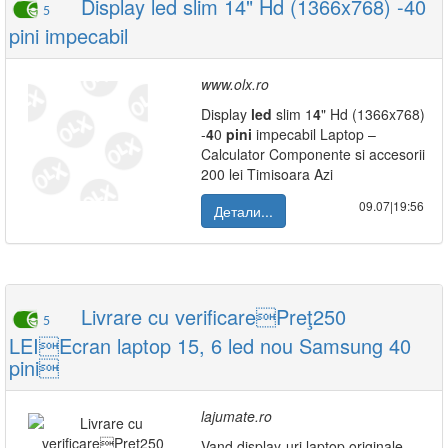
Display led slim 14" Hd (1366x768) -40
5
pini impecabil
www.olx.ro
Display
led
slim 1
4
" Hd (1366x768)
-
4
0
pini
impecabil Laptop –
Calculator Componente si accesorii
200 lei Timisoara Azi
09.07|19:56
Детали...
Livrare cu verificarePreţ250
5
LEIEcran laptop 15, 6 led nou Samsung 40
pini
lajumate.ro
Vand display-uri laptop originale