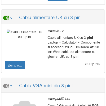
Cablu alimentare UK cu 3 pini
5
www.olx.ro
Cablu alimentare UK cu 3
pini
Laptop – Calculator » Componente
si accesorii 20 lei Timisoara Azi 20
lei: Vând cablu de alimentare cu
ștecher UK, cu 3
pini
28.03|18:07
Детали...
Cablu VGA mini din 8 pini
2
www.publi24.ro
Cablu VGA mini din 8
pini
35 RON