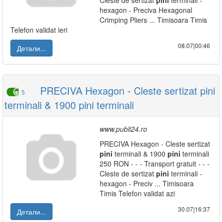
Cleste de sertizat
pini
terminali -
hexagon - Preciva Hexagonal
Crimping Pliers ... Timisoara Timis
Telefon validat ieri
08.07|00:46
Детали...
PRECIVA Hexagon - Cleste sertizat pini
5
terminali & 1900 pini terminali
www.publi24.ro
PRECIVA Hexagon - Cleste sertizat
pini
terminali & 1900
pini
terminali
250 RON - - - Transport gratuit - - -
Cleste de sertizat
pini
terminali -
hexagon - Preciv ... Timisoara
Timis Telefon validat azi
30.07|16:37
Детали...