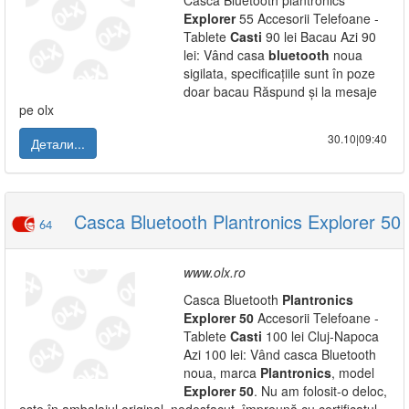
Casca Bluetooth plantronics
Explorer
55 Accesorii Telefoane -
Tablete
Casti
90 lei Bacau Azi 90
lei: Vând casa
bluetooth
noua
sigilata, specificațiile sunt în poze
doar bacau Răspund și la mesaje
pe olx
30.10|09:40
Детали...
Casca Bluetooth Plantronics Explorer 50
64
www.olx.ro
Casca Bluetooth
Plantronics
Explorer
50
Accesorii Telefoane -
Tablete
Casti
100 lei Cluj-Napoca
Azi 100 lei: Vând casca Bluetooth
noua, marca
Plantronics
, model
Explorer
50
. Nu am folosit-o deloc,