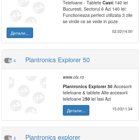
Telefoane - Tablete
Casti
140 lei
Bucuresti, Sectorul 6 Azi 140 lei:
Functioneaza perfect utilizata 3 zile
se vinde ce se vede in poze
02.02|14:00
Детали...
Plantronics Explorer 50
4
www.olx.ro
Plantronics
Explorer
50
Accesorii
telefoane & tablete Alte accesorii
telefoane 2
50
lei Iasi Azi
15.03|11:34
Детали...
Plantronics explorer
3