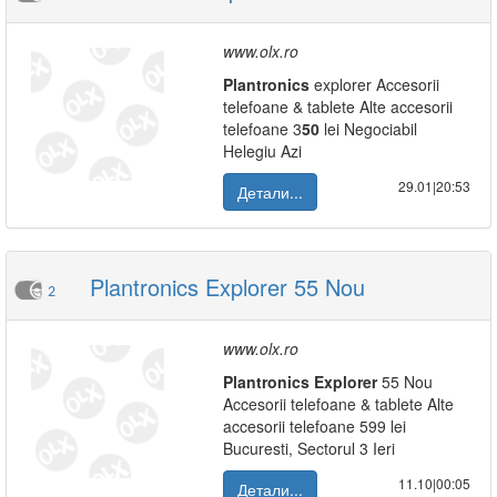
www.olx.ro
Plantronics
explorer Accesorii
telefoane & tablete Alte accesorii
telefoane 3
50
lei Negociabil
Helegiu Azi
29.01|20:53
Детали...
Plantronics Explorer 55 Nou
2
www.olx.ro
Plantronics
Explorer
55 Nou
Accesorii telefoane & tablete Alte
accesorii telefoane 599 lei
Bucuresti, Sectorul 3 Ieri
11.10|00:05
Детали...