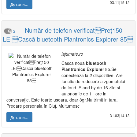
03.11|15:12
Детали...
Număr de telefon verificatPreţ150
2
LEICască bluetooth Plantronics Explorer 85
lajumate.ro
Casca noua
bluetooth
Plantronics
Explorer
85.Se
conecteaza la 2 dispozitive. Are
functie de reducere a zgomotului
de fond. Stand by de 16 zile si
autonomie de 11 ore in
conversație. Este foarte usoara, doar 8gr.Nu trimit in tara.
Predare personala în Cluj. Mulțumesc
31.03|14:13
Детали...