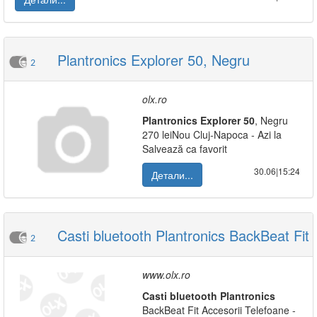
Plantronics Explorer 50, Negru
2
olx.ro
Plantronics
Explorer
50
, Negru
270 leiNou Cluj-Napoca - Azi la
Salvează ca favorit
30.06|15:24
Детали...
Casti bluetooth Plantronics BackBeat Fit
2
www.olx.ro
Casti
bluetooth
Plantronics
BackBeat Fit Accesorii Telefoane -