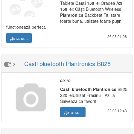
Tablete
Casti
1
50
lei Oradea Azi
1
50
lei: Căști Bluetooth Wireless
Plantronics
Backbeat Fit, stare
foarte buna, utilizate foarte puțin,
funcționează perfect.
26.08|21:08
Детали...
Casti bluetooth Plantronics B825
2
olx.ro
Casti
bluetooth
Plantronics
B825
220 leiUtilizat Frasinu - Azi la
Salvează ca favorit
22.08|12:43
Детали...