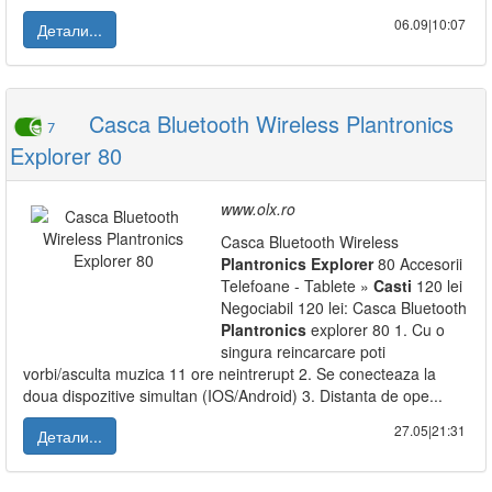
06.09|10:07
Детали...
Casca Bluetooth Wireless Plantronics
7
Explorer 80
www.olx.ro
Casca Bluetooth Wireless
Plantronics
Explorer
80 Accesorii
Telefoane - Tablete »
Casti
120 lei
Negociabil 120 lei: Casca Bluetooth
Plantronics
explorer 80 1. Cu o
singura reincarcare poti
vorbi/asculta muzica 11 ore neintrerupt 2. Se conecteaza la
doua dispozitive simultan (IOS/Android) 3. Distanta de ope...
27.05|21:31
Детали...