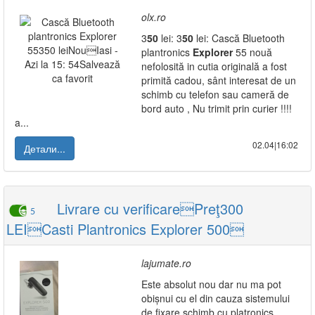
olx.ro
3
50
lei: 3
50
lei: Cască Bluetooth
plantronics
Explorer
55 nouă
nefolosită in cutia originală a fost
primită cadou, sânt interesat de un
schimb cu telefon sau cameră de
bord auto , Nu trimit prin curier !!!!
a...
02.04|16:02
Детали...
Livrare cu verificarePreţ300
5
LEICasti Plantronics Explorer 500
lajumate.ro
Este absolut nou dar nu ma pot
obișnui cu el din cauza sistemului
de fixare schimb cu platronics