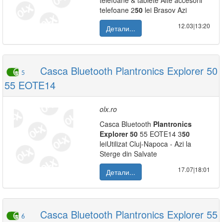
telefoane & tablete Alte accesorii
telefoane 2
50
lei Brasov Azi
12.03|13:20
Детали...
Casca Bluetooth Plantronics Explorer 50
5
55 EOTE14
olx.ro
Casca Bluetooth
Plantronics
Explorer
50
55 EOTE14 3
50
leiUtilizat Cluj-Napoca - Azi la
Sterge din Salvate
17.07|18:01
Детали...
Casca Bluetooth Plantronics Explorer 55
6