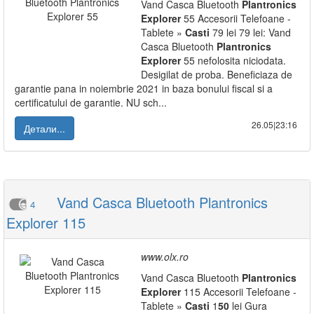
Vand Casca Bluetooth
Plantronics
Explorer
55 Accesorii Telefoane -
Tablete »
Casti
79 lei 79 lei: Vand
Casca Bluetooth
Plantronics
Explorer
55 nefolosita niciodata.
Desigilat de proba. Beneficiaza de
garantie pana in noiembrie 2021 in baza bonului fiscal si a
certificatului de garantie. NU sch...
26.05|23:16
Детали...
Vand Casca Bluetooth Plantronics
4
Explorer 115
www.olx.ro
Vand Casca Bluetooth
Plantronics
Explorer
115 Accesorii Telefoane -
Tablete »
Casti
1
50
lei Gura