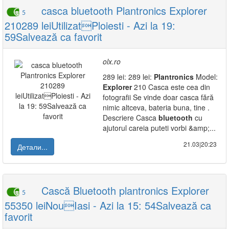
casca bluetooth Plantronics Explorer
5
210289 leiUtilizatPloiesti - Azi la 19:
59Salvează ca favorit
olx.ro
289 lei: 289 lei:
Plantronics
Model:
Explorer
210 Casca este cea din
fotografii Se vinde doar casca fără
nimic altceva, bateria buna, tine .
Descriere Casca
bluetooth
cu
ajutorul careia puteti vorbi &amp;...
21.03|20:23
Детали...
Cască Bluetooth plantronics Explorer
5
55350 leiNouIasi - Azi la 15: 54Salvează ca
favorit