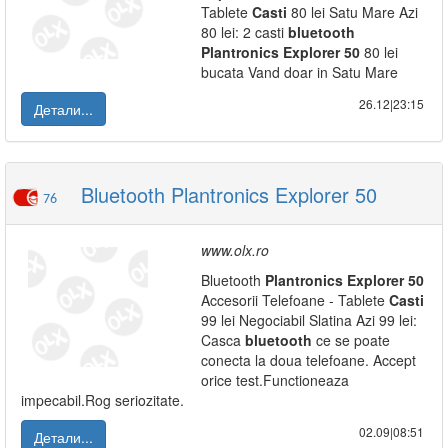
Tablete
Casti
80 lei Satu Mare Azi
80 lei: 2 casti
bluetooth
Plantronics
Explorer
50
80 lei
bucata Vand doar in Satu Mare
26.12|23:15
Детали...
Bluetooth Plantronics Explorer 50
76
www.olx.ro
Bluetooth
Plantronics
Explorer
50
Accesorii Telefoane - Tablete
Casti
99 lei Negociabil Slatina Azi 99 lei:
Casca
bluetooth
ce se poate
conecta la doua telefoane. Accept
orice test.Functioneaza
impecabil.Rog seriozitate.
02.09|08:51
Детали...