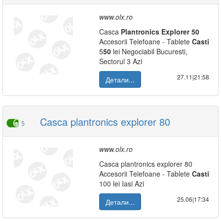
www.olx.ro
Casca
Plantronics
Explorer
50
Accesorii Telefoane - Tablete
Casti
5
50
lei Negociabil Bucuresti,
Sectorul 3 Azi
27.11|21:58
Детали...
Casca plantronics explorer 80
5
www.olx.ro
Casca plantronics explorer 80
Accesorii Telefoane - Tablete
Casti
100 lei Iasi Azi
25.06|17:34
Детали...