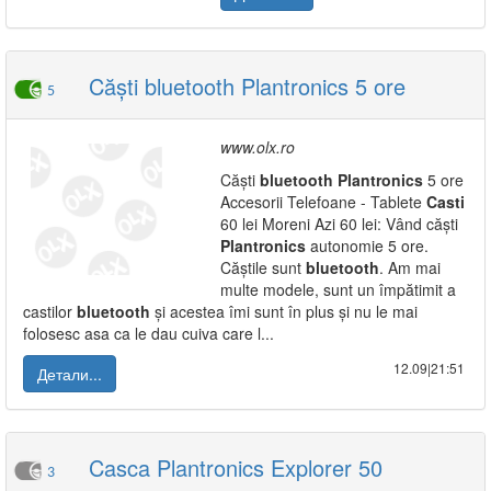
Căști bluetooth Plantronics 5 ore
5
www.olx.ro
Căști
bluetooth
Plantronics
5 ore
Accesorii Telefoane - Tablete
Casti
60 lei Moreni Azi 60 lei: Vând căști
Plantronics
autonomie 5 ore.
Căștile sunt
bluetooth
. Am mai
multe modele, sunt un împătimit a
castilor
bluetooth
și acestea îmi sunt în plus și nu le mai
folosesc asa ca le dau cuiva care l...
12.09|21:51
Детали...
Casca Plantronics Explorer 50
3