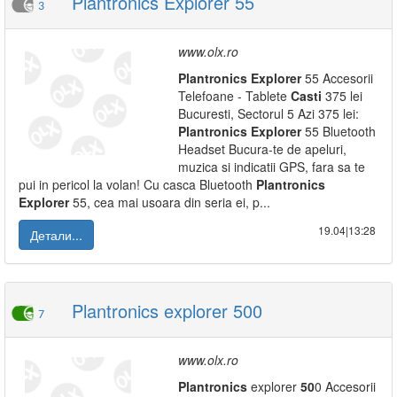
Plantronics Explorer 55
3
www.olx.ro
Plantronics
Explorer
55 Accesorii
Telefoane - Tablete
Casti
375 lei
Bucuresti, Sectorul 5 Azi 375 lei:
Plantronics
Explorer
55 Bluetooth
Headset Bucura-te de apeluri,
muzica si indicatii GPS, fara sa te
pui in pericol la volan! Cu casca Bluetooth
Plantronics
Explorer
55, cea mai usoara din seria ei, p...
19.04|13:28
Детали...
Plantronics explorer 500
7
www.olx.ro
Plantronics
explorer
50
0 Accesorii