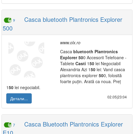
Casca bluetooth Plantronics Explorer
9
500
www.olx.ro
Casca
bluetooth
Plantronics
Explorer
50
0 Accesorii Telefoane -
Tablete
Casti
1
50
lei Negociabil
Alexandria Azi 1
50
lei: Vand casca
plantronics explorer
50
0, folosită
foarte puțin. Arată ca noua. Preț
1
50
lei negociabil.
02.05|23:04
Детали...
Casca Bluetooth Plantronics Explorer
7
E10