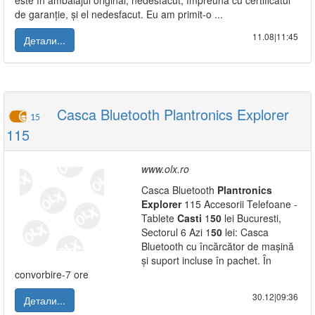
este în ambalajul original, nedesfacut, împreună cu certificatul
de garanție, și el nedesfacut. Eu am primit-o ...
11.08|11:45
Детали...
Casca Bluetooth Plantronics Explorer
15
115
www.olx.ro
Casca Bluetooth
Plantronics
Explorer
115 Accesorii Telefoane -
Tablete
Casti
1
50
lei Bucuresti,
Sectorul 6 Azi 1
50
lei: Casca
Bluetooth cu încărcător de mașină
și suport incluse în pachet. În
convorbire-7 ore
30.12|09:36
Детали...