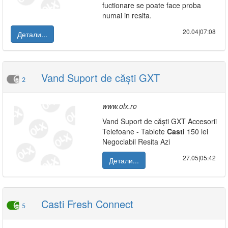
fuctionare se poate face proba
numai in resita.
20.04|07:08
Детали...
Vand Suport de căști GXT
2
www.olx.ro
Vand Suport de căști GXT Accesorii
Telefoane - Tablete
Casti
150 lei
Negociabil Resita Azi
27.05|05:42
Детали...
Casti Fresh Connect
5