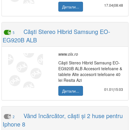
17.04|08:48
Детали...
Căşti Stereo Hibrid Samsung EO-
5
EG920B ALB
www.olx.ro
Căşti Stereo Hibrid Samsung EO-
EG920B ALB Accesorii telefoane &
tablete Alte accesorii telefoane 40
lei Resita Azi
01.01|15:03
Детали...
Vând încărcător, căști și 2 huse pentru
2
Iphone 8