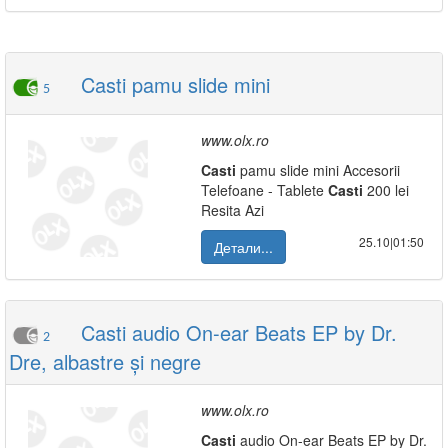
Casti pamu slide mini
5
www.olx.ro
Casti
pamu slide mini Accesorii
Telefoane - Tablete
Casti
200 lei
Resita Azi
25.10|01:50
Детали...
Casti audio On-ear Beats EP by Dr.
2
Dre, albastre și negre
www.olx.ro
Casti
audio On-ear Beats EP by Dr.