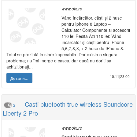
www.olx.ro
Vând încărcător, căști și 2 huse
pentru Iphone 8 Laptop –
Calculator Componente si accesorii
110 lei Resita Azi 110 lei: Vând
încărcător și căști pentru IPhone
5;6;7;8;X, + 2 huse de IPhone 8.
Totul se prezintă in stare impecabila. Dar exista o singura
problema; nu îmi merge o casca, dar dacă nu doriți sa
achiziționați...
10.11|23:00
Детали...
Casti bluetooth true wireless Soundcore
2
Liberty 2 Pro
www.olx.ro