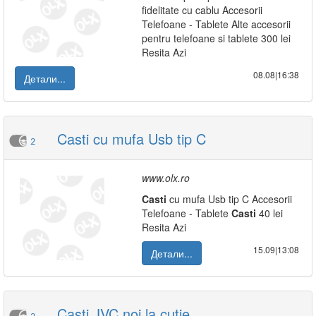
fidelitate cu cablu Accesorii
Telefoane - Tablete Alte accesorii
pentru telefoane si tablete 300 lei
Resita Azi
08.08|16:38
Детали...
Casti cu mufa Usb tip C
2
www.olx.ro
Casti
cu mufa Usb tip C Accesorii
Telefoane - Tablete
Casti
40 lei
Resita Azi
15.09|13:08
Детали...
Casti JVC noi la cutie