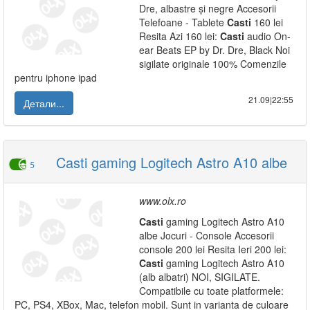
Dre, albastre și negre Accesorii
Telefoane - Tablete
Casti
160 lei
Resita Azi 160 lei:
Casti
audio On-
ear Beats EP by Dr. Dre, Black Noi
sigilate originale 100% Comenzile
pentru iphone ipad
21.09|22:55
Детали...
Casti gaming Logitech Astro A10 albe
5
www.olx.ro
Casti
gaming Logitech Astro A10
albe Jocuri - Console Accesorii
console 200 lei Resita Ieri 200 lei:
Casti
gaming Logitech Astro A10
(alb albatri) NOI, SIGILATE.
Compatibile cu toate platformele:
PC, PS4, XBox, Mac, telefon mobil. Sunt in varianta de culoare