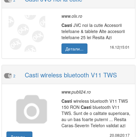
2
www.olx.ro
Casti
JVC noi la cutie Accesorii
telefoane & tablete Alte accesorii
telefoane 25 lei Resita Azi
16.12|15:01
Детали...
Casti wireless bluetooth V11 TWS
2
www.publi24.ro
Casti
wireless bluetooth V11 TWS
150 RON
Casti
bluetooth V11
TWS. Sunt de o calitate superioara,
au un bas foarte puterni ... Resita
Caras-Severin Telefon validat azi
20.08|20:17
Детали...