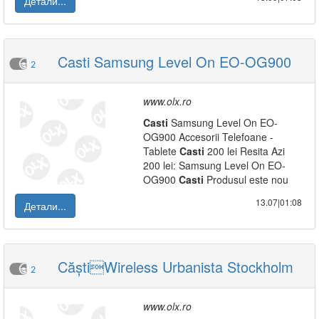
Детали...
Casti Samsung Level On EO-OG900
2
www.olx.ro
Casti
Samsung Level On EO-
OG900 Accesorii Telefoane -
Tablete
Casti
200 lei Resita Azi
200 lei: Samsung Level On EO-
OG900
Casti
Produsul este nou
13.07|01:08
Детали...
CăștiWireless Urbanista Stockholm
2
www.olx.ro