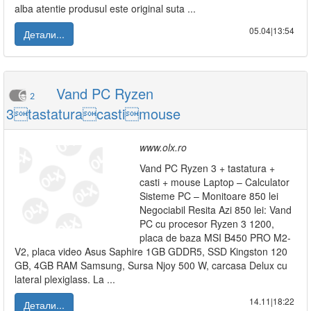
alba atentie produsul este original suta ...
05.04|13:54
Детали...
Vand PC Ryzen
2
3tastaturacastimouse
www.olx.ro
Vand PC Ryzen 3 + tastatura +
casti + mouse Laptop – Calculator
Sisteme PC – Monitoare 850 lei
Negociabil Resita Azi 850 lei: Vand
PC cu procesor Ryzen 3 1200,
placa de baza MSI B450 PRO M2-
V2, placa video Asus Saphire 1GB GDDR5, SSD Kingston 120
GB, 4GB RAM Samsung, Sursa Njoy 500 W, carcasa Delux cu
lateral plexiglass. La ...
14.11|18:22
Детали...