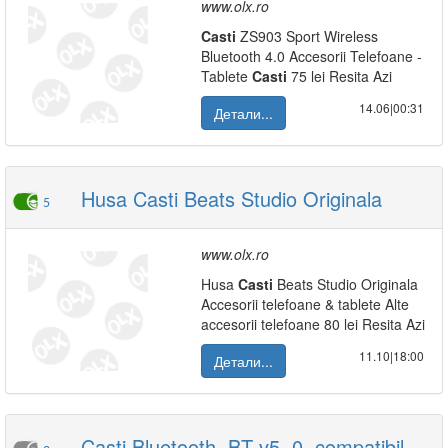
www.olx.ro
Casti
ZS903 Sport Wireless
Bluetooth 4.0 Accesorii Telefoane -
Tablete
Casti
75 lei Resita Azi
14.06|00:31
Детали...
Husa Casti Beats Studio Originala
5
www.olx.ro
Husa
Casti
Beats Studio Originala
Accesorii telefoane & tablete Alte
accesorii telefoane 80 lei Resita Azi
11.10|18:00
Детали...
Casti Bluetooth, BT v5. 0, compatibil