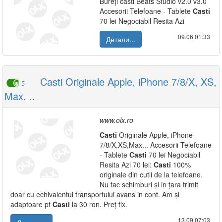
Bureți casti Beats Studio v2.0 v3.0
Accesorii Telefoane - Tablete
Casti
70 lei Negociabil Resita Azi
09.06|01:33
Детали...
Casti Originale Apple, iPhone 7/8/X, XS,
5
Max. ..
www.olx.ro
Casti
Originale Apple, iPhone
7/8/X,XS,Max... Accesorii Telefoane
- Tablete
Casti
70 lei Negociabil
Resita Azi 70 lei:
Casti
100%
originale din cutii de la telefoane.
Nu fac schimburi și in țara trimit
doar cu echivalentul transportului avans in cont. Am și
adaptoare pt
Casti
la 30 ron. Preț fix.
13.09|07:03