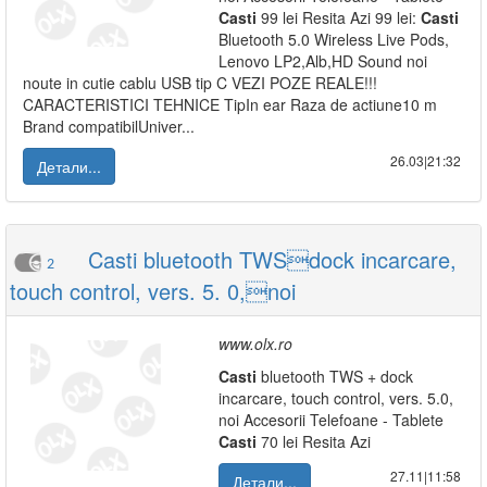
Casti
99 lei Resita Azi 99 lei:
Casti
Bluetooth 5.0 Wireless Live Pods,
Lenovo LP2,Alb,HD Sound noi
noute in cutie cablu USB tip C VEZI POZE REALE!!!
CARACTERISTICI TEHNICE TipIn ear Raza de actiune10 m
Brand compatibilUniver...
26.03|21:32
Детали...
Casti bluetooth TWSdock incarcare,
2
touch control, vers. 5. 0,noi
www.olx.ro
Casti
bluetooth TWS + dock
incarcare, touch control, vers. 5.0,
noi Accesorii Telefoane - Tablete
Casti
70 lei Resita Azi
27.11|11:58
Детали...