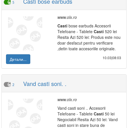
Casti bose earbuds
5
www.olx.ro
Casti
bose earbuds Accesorii
Telefoane - Tablete
Casti
520 lei
Resita Azi 520 lei: Produs este nou
doar desfacut pentru verificare
,detin toate accesoriile originale.
10.03|08:03
Детали...
Vand casti soni. .
2
www.olx.ro
Vand casti soni .. Accesorii
Telefoane - Tablete
Casti
50 lei
Negociabil Resita Azi 50 lei: Vand
casti soni in stare buna de