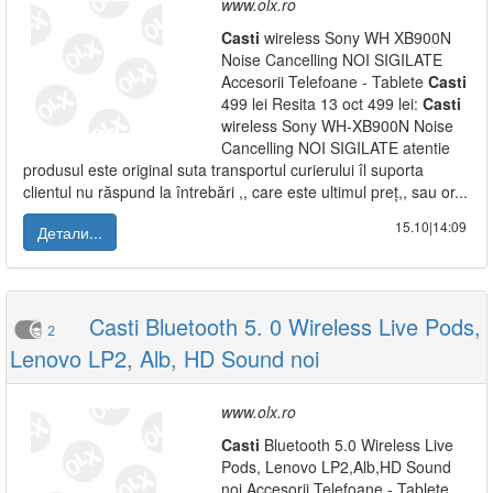
www.olx.ro
Casti
wireless Sony WH XB900N
Noise Cancelling NOI SIGILATE
Accesorii Telefoane - Tablete
Casti
499 lei Resita 13 oct 499 lei:
Casti
wireless Sony WH-XB900N Noise
Cancelling NOI SIGILATE atentie
produsul este original suta transportul curierului îl suporta
clientul nu răspund la întrebări ,, care este ultimul preț,, sau or...
15.10|14:09
Детали...
Casti Bluetooth 5. 0 Wireless Live Pods,
2
Lenovo LP2, Alb, HD Sound noi
www.olx.ro
Casti
Bluetooth 5.0 Wireless Live
Pods, Lenovo LP2,Alb,HD Sound
noi Accesorii Telefoane - Tablete