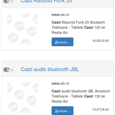
Casti Kisound Funk 25
2
www.olx.ro
Casti
Kisound Funk 25 Accesorii
Telefoane - Tablete
Casti
120 lei
Resita Azi
16.05|12:00
Детали...
Casti audio bluetooth JBL
2
www.olx.ro
Casti
audio bluetooth JBL Accesorii
Telefoane - Tablete
Casti
130 lei
Resita Azi
14.07|18:43
Детали...