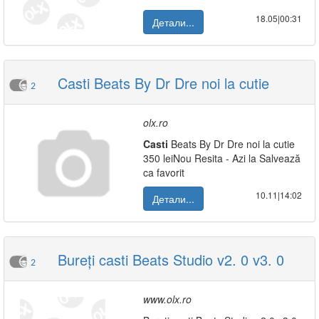
18.05|00:31
Детали...
Casti Beats By Dr Dre noi la cutie
2
olx.ro
Casti
Beats By Dr Dre noi la cutie
350 leiNou Resita - Azi la Salvează
ca favorit
10.11|14:02
Детали...
Bureți casti Beats Studio v2. 0 v3. 0
2
www.olx.ro