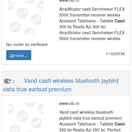
www.olx.ro
Amplificator casti Sennheiser FLEX
5000 transmitter-receiver wireles
Accesorii Telefoane - Tablete
Casti
300 lei Resita Azi 300 lei:
Amplificator casti Sennheiser FLEX
5000 transmitter-receiver wireles
fan curier cu verificare
11.02|05:56
Детали...
Vand casti wireless bluetooth jaybird
2
vista true earbud premium
www.olx.ro
Vand casti wireless bluetooth
jaybird vista true earbud premium
Accesorii Telefoane - Tablete
Casti
350 lei Resita Azi 350 lei: Perfect