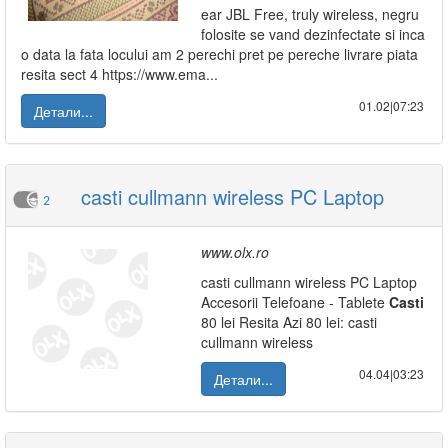
ear JBL Free, truly wireless, negru
folosite se vand dezinfectate si inca
o data la fata locului am 2 perechi pret pe pereche livrare piata
resita sect 4 https://www.ema...
01.02|07:23
Детали...
casti cullmann wireless PC Laptop
2
www.olx.ro
casti cullmann wireless PC Laptop
Accesorii Telefoane - Tablete
Casti
80 lei Resita Azi 80 lei: casti
cullmann wireless
04.04|03:23
Детали...