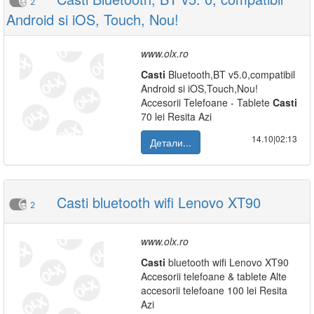
2
Android si iOS, Touch, Nou!
www.olx.ro
Casti
Bluetooth,BT v5.0,compatibil
Android si iOS,Touch,Nou!
Accesorii Telefoane - Tablete
Casti
70 lei Resita Azi
14.10|02:13
Детали...
Casti bluetooth wifi Lenovo XT90
2
www.olx.ro
Casti
bluetooth wifi Lenovo XT90
Accesorii telefoane & tablete Alte
accesorii telefoane 100 lei Resita
Azi