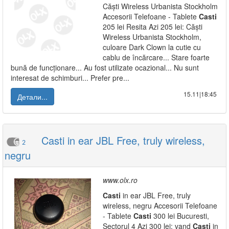
Căști Wireless Urbanista Stockholm
Accesorii Telefoane - Tablete
Casti
205 lei Resita Azi 205 lei: Căști
Wireless Urbanista Stockholm,
culoare Dark Clown la cutie cu
cablu de încărcare... Stare foarte
bună de funcționare... Au fost utilizate ocazional... Nu sunt
interesat de schimburi... Prefer pre...
15.11|18:45
Детали...
Casti in ear JBL Free, truly wireless,
2
negru
www.olx.ro
Casti
in ear JBL Free, truly
wireless, negru Accesorii Telefoane
- Tablete
Casti
300 lei Bucuresti,
Sectorul 4 Azi 300 lei: vand
Casti
in