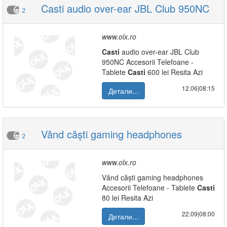
Casti audio over-ear JBL Club 950NC
2
www.olx.ro
Casti
audio over-ear JBL Club
950NC Accesorii Telefoane -
Tablete
Casti
600 lei Resita Azi
12.06|08:15
Детали...
Vând căști gaming headphones
2
www.olx.ro
Vând căști gaming headphones
Accesorii Telefoane - Tablete
Casti
80 lei Resita Azi
22.09|08:00
Детали...