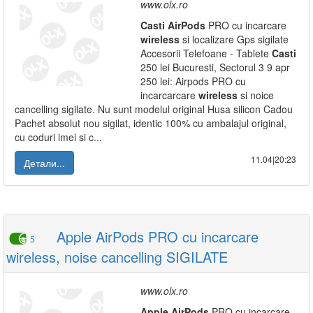
www.olx.ro
Casti
AirPods
PRO cu incarcare
wireless
si localizare Gps sigilate
Accesorii Telefoane - Tablete
Casti
250 lei Bucuresti, Sectorul 3 9 apr
250 lei: Airpods PRO cu
incarcarcare
wireless
si noice
cancelling sigilate. Nu sunt modelul original Husa silicon Cadou
Pachet absolut nou sigilat, identic 100% cu ambalajul original,
cu coduri imei si c...
11.04|20:23
Детали...
Apple AirPods PRO cu incarcare
5
wireless, noise cancelling SIGILATE
www.olx.ro
Apple
AirPods
PRO cu incarcare