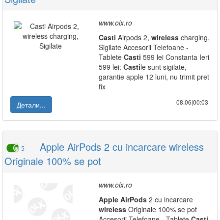
www.olx.ro
Casti
Airpods 2,
wireless
charging,
Sigilate Accesorii Telefoane -
Tablete
Casti
599 lei Constanta Ieri
599 lei:
Casti
le sunt sigilate,
garantie apple 12 luni, nu trimit pret
fix
08.06|00:03
Детали...
Apple AirPods 2 cu incarcare wireless
5
Originale 100% se pot
www.olx.ro
Apple
AirPods
2 cu incarcare
wireless
Originale 100% se pot
Accesorii Telefoane - Tablete
Casti