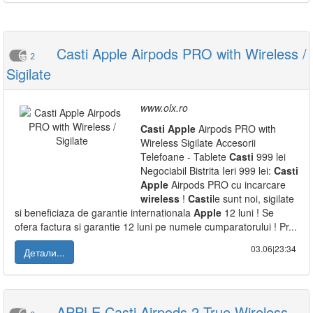
Casti Apple Airpods PRO with Wireless /
2
Sigilate
www.olx.ro
Casti
Apple
Airpods PRO with
Wireless Sigilate Accesorii
Telefoane - Tablete
Casti
999 lei
Negociabil Bistrita Ieri 999 lei:
Casti
Apple
Airpods PRO cu incarcare
wireless
!
Casti
le sunt noi, sigilate
si beneficiaza de garantie internationala
Apple
12 luni ! Se
ofera factura si garantie 12 luni pe numele cumparatorului ! Pr...
03.06|23:34
Детали...
APPLE Casti Airpods 2 True Wireless