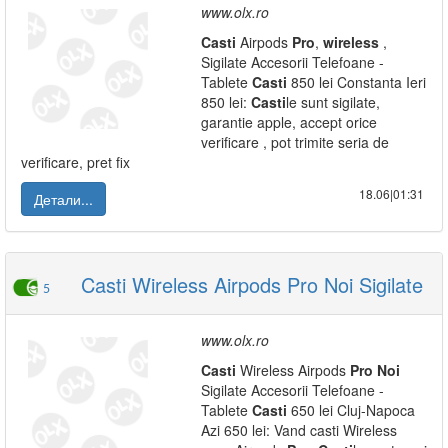
www.olx.ro
Casti
Airpods
Pro
,
wireless
,
Sigilate Accesorii Telefoane -
Tablete
Casti
850 lei Constanta Ieri
850 lei:
Casti
le sunt sigilate,
garantie apple, accept orice
verificare , pot trimite seria de
verificare, pret fix
18.06|01:31
Детали...
Casti Wireless Airpods Pro Noi Sigilate
5
www.olx.ro
Casti
Wireless Airpods
Pro
Noi
Sigilate Accesorii Telefoane -
Tablete
Casti
650 lei Cluj-Napoca
Azi 650 lei: Vand casti Wireless