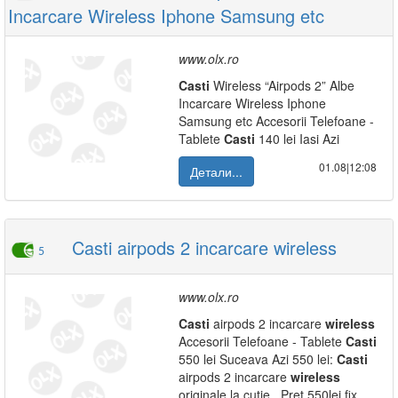
Incarcare Wireless Iphone Samsung etc
www.olx.ro
Casti
Wireless “Airpods 2” Albe
Incarcare Wireless Iphone
Samsung etc Accesorii Telefoane -
Tablete
Casti
140 lei Iasi Azi
01.08|12:08
Детали...
Casti airpods 2 incarcare wireless
5
www.olx.ro
Casti
airpods 2 incarcare
wireless
Accesorii Telefoane - Tablete
Casti
550 lei Suceava Azi 550 lei:
Casti
airpods 2 incarcare
wireless
originale la cutie . Pret 550lei fix