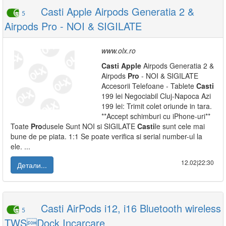
Casti Apple Airpods Generatia 2 &
5
Airpods Pro - NOI & SIGILATE
www.olx.ro
Casti
Apple
Airpods Generatia 2 &
Airpods
Pro
- NOI & SIGILATE
Accesorii Telefoane - Tablete
Casti
199 lei Negociabil Cluj-Napoca Azi
199 lei: Trimit colet oriunde in tara.
**Accept schimburi cu iPhone-uri**
Toate
Pro
dusele Sunt NOI si SIGILATE
Casti
le sunt cele mai
bune de pe piata. 1:1 Se poate verifica si serial number-ul la
ele. ...
12.02|22:30
Детали...
Casti AirPods i12, i16 Bluetooth wireless
5
TWSDock Incarcare