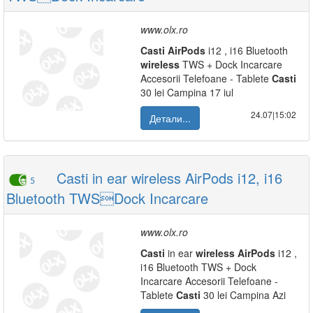
www.olx.ro
Casti
AirPods
i12 , i16 Bluetooth
wireless
TWS + Dock Incarcare
Accesorii Telefoane - Tablete
Casti
30 lei Campina 17 iul
24.07|15:02
Детали...
Casti in ear wireless AirPods i12, i16
5
Bluetooth TWSDock Incarcare
www.olx.ro
Casti
in ear
wireless
AirPods
i12 ,
i16 Bluetooth TWS + Dock
Incarcare Accesorii Telefoane -
Tablete
Casti
30 lei Campina Azi