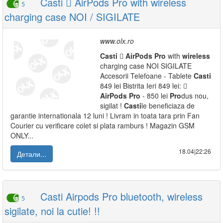
Casti  AirPods Pro with wireless
5
charging case NOI / SIGILATE
www.olx.ro
Casti

AirPods
Pro
with
wireless
charging case NOI SIGILATE
Accesorii Telefoane - Tablete
Casti
849 lei Bistrita Ieri 849 lei: 
AirPods
Pro
- 850 lei
Pro
dus nou,
sigilat !
Casti
le beneficiaza de
garantie internationala 12 luni ! Livram in toata tara prin Fan
Courier cu verificare colet si plata ramburs ! Magazin GSM
ONLY...
18.04|22:26
Детали...
Casti Airpods Pro bluetooth, wireless
5
sigilate, noi la cutie! !!