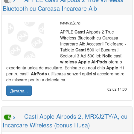
2
Bluetooth cu Carcasa Incarcare Alb
www.olx.ro
APPLE
Casti
Airpods 2 True
Wireless Bluetooth cu Carcasa
Incarcare Alb Accesorii Telefoane -
Tablete
Casti
500 lei Bucuresti,
Sectorul 3 Azi 500 lei:
Noi
le casti
wireless
Apple
AirPods
ofera o
experienta unica de ascultare. Echipate cu noul chip
Apple
H1
pentru casti,
AirPods
utilizeaza senzori optici si accelerometre
de miscare pentru a detecta ca...
02.02|14:00
Детали...
Casti Apple Airpods 2, MRXJ2TY/A, cu
5
Incarcare Wireless (bonus Husa)