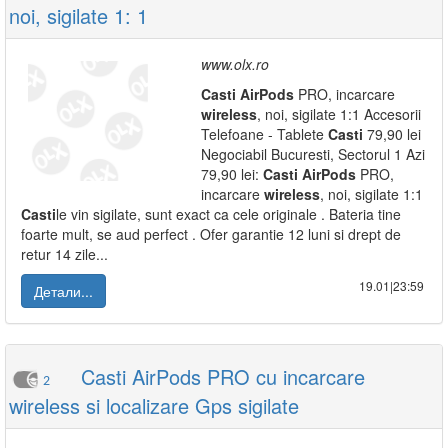
noi, sigilate 1: 1
www.olx.ro
Casti
AirPods
PRO, incarcare
wireless
, noi, sigilate 1:1 Accesorii
Telefoane - Tablete
Casti
79,90 lei
Negociabil Bucuresti, Sectorul 1 Azi
79,90 lei:
Casti
AirPods
PRO,
incarcare
wireless
, noi, sigilate 1:1
Casti
le vin sigilate, sunt exact ca cele originale . Bateria tine
foarte mult, se aud perfect . Ofer garantie 12 luni si drept de
retur 14 zile...
19.01|23:59
Детали...
Casti AirPods PRO cu incarcare
2
wireless si localizare Gps sigilate