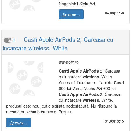
Negociabil Sibiu Azi
04.08|11:58
Детали...
Casti Apple AirPods 2, Carcasa cu
2
incarcare wireless, White
www.olx.ro
Casti
Apple
AirPods
2, Carcasa
cu incarcare
wireless
, White
Accesorii Telefoane - Tablete
Casti
600 lei Vama Veche Azi 600 lei:
Casti
Apple
AirPods
2, Carcasa
cu incarcare
wireless
, White,
produsul este nou, cutie sigilata nedesfăcută. Nu răspund la
mesaje nu schimb cu nimic. Preț fix.
31.03|13:45
Детали...