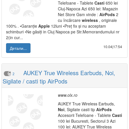
Telefoane - Tablete
Casti
650 lei
Cluj-Napoca Azi 650 lei: Magazin
Net Store Gsm vinde :
AirPods
2
cu încărcare
wireless
, originale
100% . •Garanție
Apple
12luni •Preț fix și nu acceptam
schimburi •Ne găsiți in Cluj Napoca pe Str.Memorandumului nr
2(in cur...
10.04|17:54
Детали...
AUKEY True Wireless Earbuds, Noi,
2
Sigilate / casti tip AirPods
www.olx.ro
AUKEY True Wireless Earbuds,
Noi
, Sigilate casti tip
AirPods
Accesorii Telefoane - Tablete
Casti
100 lei Bucuresti, Sectorul 3 Azi
100 lei: AUKEY True Wireless