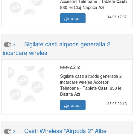
Accesorii Telefoane - Tablete
Casti
880 lei Cluj-Napoca Azi
14.06|17:07
Детали...
Sigilate casti airpods generatia 2
2
incarcare wireles
www.olx.ro
Sigilate casti airpods generatia 2
incarcare wireles Accesorii
Telefoane - Tablete
Casti
650 lei
Bistrita Azi
28.05|20:13
Детали...
Casti Wireless “Airpods 2” Albe
2