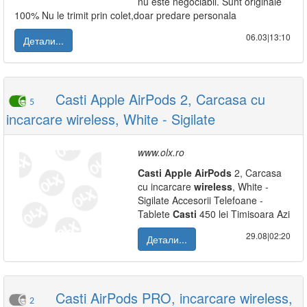
nu este negociabil. Sunt originale
100% Nu le trimit prin colet,doar predare personala
06.03|13:10
Детали...
Casti Apple AirPods 2, Carcasa cu
5
incarcare wireless, White - Sigilate
www.olx.ro
Casti
Apple
AirPods
2, Carcasa
cu incarcare
wireless
, White -
Sigilate Accesorii Telefoane -
Tablete
Casti
450 lei Timisoara Azi
29.08|02:20
Детали...
Casti AirPods PRO, incarcare wireless,
2