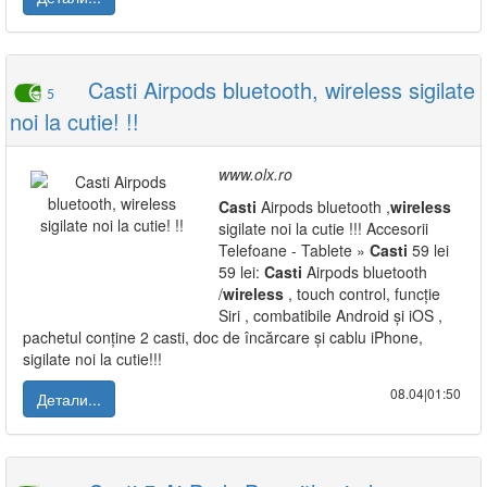
Casti Airpods bluetooth, wireless sigilate
5
noi la cutie! !!
www.olx.ro
Casti
Airpods bluetooth ,
wireless
sigilate noi la cutie !!! Accesorii
Telefoane - Tablete »
Casti
59 lei
59 lei:
Casti
Airpods bluetooth
/
wireless
, touch control, funcție
Siri , combatibile Android și iOS ,
pachetul conține 2 casti, doc de încărcare și cablu iPhone,
sigilate noi la cutie!!!
08.04|01:50
Детали...