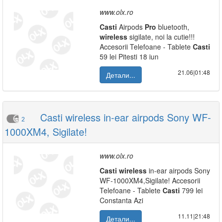
www.olx.ro
Casti
Airpods
Pro
bluetooth,
wireless
sigilate, noi la cutie!!!
Accesorii Telefoane - Tablete
Casti
59 lei Pitesti 18 iun
21.06|01:48
Детали...
Casti wireless in-ear airpods Sony WF-
2
1000XM4, Sigilate!
www.olx.ro
Casti
wireless
in-ear airpods Sony
WF-1000XM4,Sigilate! Accesorii
Telefoane - Tablete
Casti
799 lei
Constanta Azi
11.11|21:48
Детали...