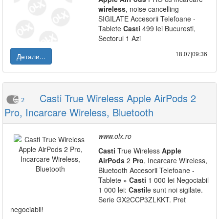
wireless
, noise cancelling
SIGILATE Accesorii Telefoane -
Tablete
Casti
499 lei Bucuresti,
Sectorul 1 Azi
18.07|09:36
Детали...
Casti True Wireless Apple AirPods 2
2
Pro, Incarcare Wireless, Bluetooth
www.olx.ro
Casti
True Wireless
Apple
AirPods
2
Pro
, Incarcare Wireless,
Bluetooth Accesorii Telefoane -
Tablete »
Casti
1 000 lei Negociabil
1 000 lei:
Casti
le sunt noi sigilate.
Serie GX2CCP3ZLKKT. Pret
negociabil!