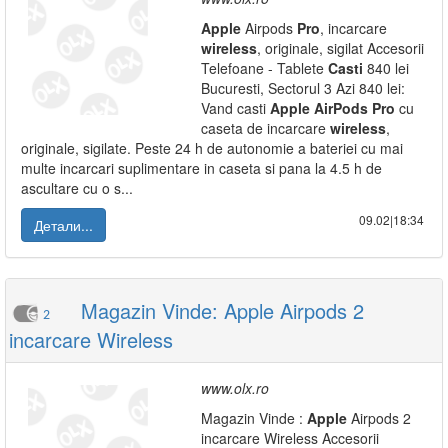
Apple
Airpods
Pro
, incarcare
wireless
, originale, sigilat Accesorii
Telefoane - Tablete
Casti
840 lei
Bucuresti, Sectorul 3 Azi 840 lei:
Vand casti
Apple
AirPods
Pro
cu
caseta de incarcare
wireless
,
originale, sigilate. Peste 24 h de autonomie a bateriei cu mai
multe incarcari suplimentare in caseta si pana la 4.5 h de
ascultare cu o s...
09.02|18:34
Детали...
Magazin Vinde: Apple Airpods 2
2
incarcare Wireless
www.olx.ro
Magazin Vinde :
Apple
Airpods 2
incarcare Wireless Accesorii