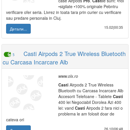
case Airpods
Pro
.
Casti
le sunt: •noi
•sigilate •100% originale Pebntru
verificare ofer seria. Livrez in toata tara prin curier cu verificare
sau predare personala in Cluj.
15.02|00:35
Детали...
Casti Airpods 2 True Wireless Bluetooth
5
cu Carcasa Incarcare Alb
www.olx.ro
Casti
Airpods 2 True Wireless
Bluetooth cu Carcasa Incarcare Alb
Accesorii Telefoane - Tablete
Casti
400 lei Negociabil Dorolea Azi 400
lei: vand
Casti
Airpods 2 fara nici o
problema le am folosit doar de
cateva ori
26.10|06:48