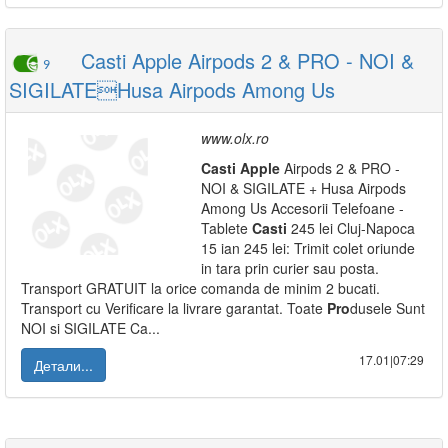
Casti Apple Airpods 2 & PRO - NOI &
9
SIGILATEHusa Airpods Among Us
www.olx.ro
Casti
Apple
Airpods 2 & PRO -
NOI & SIGILATE + Husa Airpods
Among Us Accesorii Telefoane -
Tablete
Casti
245 lei Cluj-Napoca
15 ian 245 lei: Trimit colet oriunde
in tara prin curier sau posta.
Transport GRATUIT la orice comanda de minim 2 bucati.
Transport cu Verificare la livrare garantat. Toate
Pro
dusele Sunt
NOI si SIGILATE Ca...
17.01|07:29
Детали...