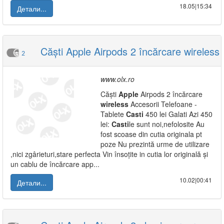
18.05|15:34
Детали...
Căști Apple Airpods 2 încărcare wireless
2
www.olx.ro
Căști
Apple
Airpods 2 încărcare
wireless
Accesorii Telefoane -
Tablete
Casti
450 lei Galati Azi 450
lei:
Casti
le sunt noi,nefolosite Au
fost scoase din cutia originala pt
poze Nu prezintă urme de utilizare
,nici zgârieturi,stare perfecta Vin însoțite in cutia lor originală și
un cablu de încărcare app...
10.02|00:41
Детали...