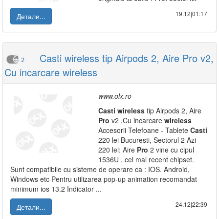
19.12|01:17
Детали...
Casti wireless tip Airpods 2, Aire Pro v2,
2
Cu incarcare wireless
www.olx.ro
Casti
wireless
tip Airpods 2, Aire
Pro
v2 ,Cu incarcare
wireless
Accesorii Telefoane - Tablete
Casti
220 lei Bucuresti, Sectorul 2 Azi
220 lei: Aire
Pro
2 vine cu cipul
1536U , cel mai recent chipset.
Sunt compatibile cu sisteme de operare ca : IOS. Android,
Windows etc Pentru utilizarea pop-up animation recomandat
minimum ios 13.2 Indicator ...
24.12|22:39
Детали...